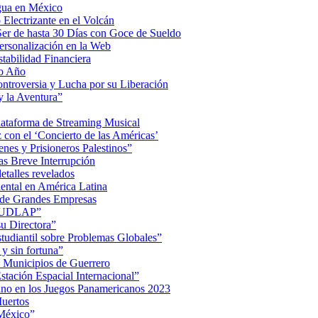
Agua en México
Electrizante en el Volcán
er de hasta 30 Días con Goce de Sueldo
ersonalización en la Web
tabilidad Financiera
mo Año
Controversia y Lucha por su Liberación
 la Aventura”
lataforma de Streaming Musical
on el ‘Concierto de las Américas’
nes y Prisioneros Palestinos”
as Breve Interrupción
detalles revelados
ental en América Latina
 de Grandes Empresas
de UDLAP”
su Directora”
iantil sobre Problemas Globales”
 y sin fortuna”
 Municipios de Guerrero
tación Espacial Internacional”
ino en los Juegos Panamericanos 2023
uertos
 México”