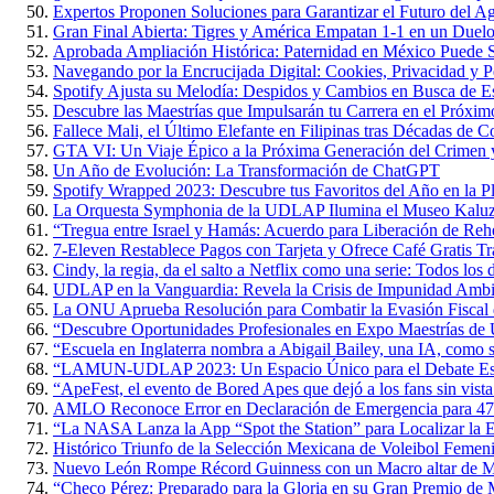
Expertos Proponen Soluciones para Garantizar el Futuro del 
Gran Final Abierta: Tigres y América Empatan 1-1 en un Duelo 
Aprobada Ampliación Histórica: Paternidad en México Puede S
Navegando por la Encrucijada Digital: Cookies, Privacidad y P
Spotify Ajusta su Melodía: Despidos y Cambios en Busca de Es
Descubre las Maestrías que Impulsarán tu Carrera en el Próxi
Fallece Mali, el Último Elefante en Filipinas tras Décadas de 
GTA VI: Un Viaje Épico a la Próxima Generación del Crimen y
Un Año de Evolución: La Transformación de ChatGPT
Spotify Wrapped 2023: Descubre tus Favoritos del Año en la P
La Orquesta Symphonia de la UDLAP Ilumina el Museo Kaluz c
“Tregua entre Israel y Hamás: Acuerdo para Liberación de Rehe
7-Eleven Restablece Pagos con Tarjeta y Ofrece Café Gratis Tr
Cindy, la regia, da el salto a Netflix como una serie: Todos los 
UDLAP en la Vanguardia: Revela la Crisis de Impunidad Ambi
La ONU Aprueba Resolución para Combatir la Evasión Fiscal
“Descubre Oportunidades Profesionales en Expo Maestrías 
“Escuela en Inglaterra nombra a Abigail Bailey, una IA, como 
“LAMUN-UDLAP 2023: Un Espacio Único para el Debate Estud
“ApeFest, el evento de Bored Apes que dejó a los fans sin vista
AMLO Reconoce Error en Declaración de Emergencia para 47
“La NASA Lanza la App “Spot the Station” para Localizar la Es
Histórico Triunfo de la Selección Mexicana de Voleibol Femen
Nuevo León Rompe Récord Guinness con un Macro altar de M
“Checo Pérez: Preparado para la Gloria en su Gran Premio de