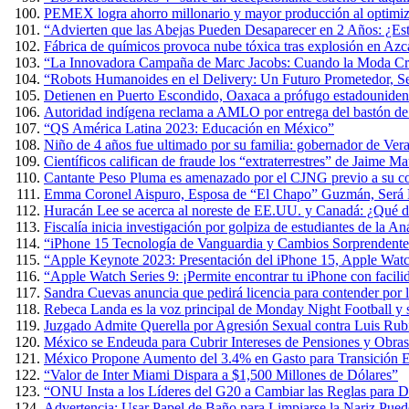
PEMEX logra ahorro millonario y mayor producción al optimiza
“Advierten que las Abejas Pueden Desaparecer en 2 Años: ¿Es
Fábrica de químicos provoca nube tóxica tras explosión en Azc
“La Innovadora Campaña de Marc Jacobs: Cuando la Moda Cre
“Robots Humanoides en el Delivery: Un Futuro Prometedor, 
Detienen en Puerto Escondido, Oaxaca a prófugo estadouniden
Autoridad indígena reclama a AMLO por entrega del bastón 
“QS América Latina 2023: Educación en México”
Niño de 4 años fue ultimado por su familia: gobernador de Ver
Científicos califican de fraude los “extraterrestres” de Jaime 
Cantante Peso Pluma es amenazado por el CJNG previo a su co
Emma Coronel Aispuro, Esposa de “El Chapo” Guzmán, Será L
Huracán Lee se acerca al noreste de EE.UU. y Canadá: ¿Qué d
Fiscalía inicia investigación por golpiza de estudiantes de la 
“iPhone 15 Tecnología de Vanguardia y Cambios Sorprendente
“Apple Keynote 2023: Presentación del iPhone 15, Apple Wat
“Apple Watch Series 9: ¡Permite encontrar tu iPhone con facili
Sandra Cuevas anuncia que pedirá licencia para contender por
Rebeca Landa es la voz principal de Monday Night Football y
Juzgado Admite Querella por Agresión Sexual contra Luis Rub
México se Endeuda para Cubrir Intereses de Pensiones y Obras
México Propone Aumento del 3.4% en Gasto para Transición E
“Valor de Inter Miami Dispara a $1,500 Millones de Dólares”
“ONU Insta a los Líderes del G20 a Cambiar las Reglas para D
Advertencia: Usar Papel de Baño para Limpiarse la Nariz Puede