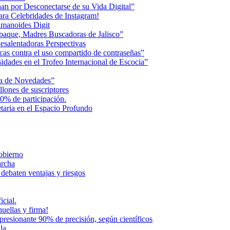
an por Desconectarse de su Vida Digital”
ara Celebridades de Instagram!
humanoides Digit
paque, Madres Buscadoras de Jalisco”
esalentadoras Perspectivas
cas contra el uso compartido de contraseñas”
dades en el Trofeo Internacional de Escocia”
na de Novedades”
lones de suscriptores
0% de participación.
aria en el Espacio Profundo
Gobierno
archa
 debaten ventajas y riesgos
icial.
uellas y firma!
presionante 90% de precisión, según científicos
la