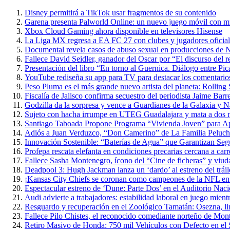
Disney permitirá a TikTok usar fragmentos de su contenido
Garena presenta Palworld Online: un nuevo juego móvil con m
Xbox Cloud Gaming ahora disponible en televisores Hisense
La Liga MX regresa a EA FC 27 con clubes y jugadores oficial
Documental revela casos de abuso sexual en producciones de N
Fallece David Seidler, ganador del Oscar por “El discurso del
Presentación del libro “En torno al Guernica. Diálogo entre P
YouTube rediseña su app para TV para destacar los comentarios 
Peso Pluma es el más grande nuevo artista del planeta: Rolling
Fiscalía de Jalisco confirma secuestro del periodista Jaime Barr
Godzilla da la sorpresa y vence a Guardianes de la Galaxia y 
Sujeto con hacha irrumpe en UTEG Guadalajara y mata a dos 
Santiago Taboada Propone Programa “Vivienda Joven” para 
Adiós a Juan Verduzco, “Don Camerino” de La Familia Peluche
Innovación Sostenible: “Baterías de Agua” que Garantizan Seg
Profepa rescata elefanta en condiciones precarias cercana a carr
Fallece Sasha Montenegro, ícono del “Cine de ficheras” y viuda
Deadpool 3: Hugh Jackman lanza un ‘dardo’ al estreno del trái
¡Kansas City Chiefs se coronan como campeones de la NFL en 
Espectacular estreno de ‘Dune: Parte Dos’ en el Auditorio Nac
Audi advierte a trabajadores: estabilidad laboral en juego mientr
Resguardo y recuperación en el Zoológico Tamatán: Osezna, linc
Fallece Pilo Chistes, el reconocido comediante norteño de Mon
Retiro Masivo de Honda: 750 mil Vehículos con Defecto en el 