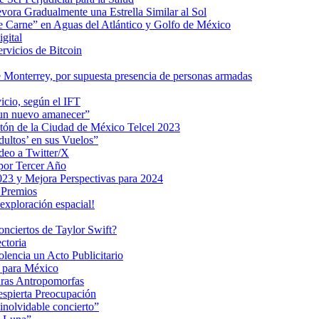
ra Gradualmente una Estrella Similar al Sol
me Carne” en Aguas del Atlántico y Golfo de México
gital
ervicios de Bitcoin
 Monterrey, por supuesta presencia de personas armadas
vicio, según el IFT
 un nuevo amanecer”
ratón de la Ciudad de México Telcel 2023
ultos’ en sus Vuelos”
deo a Twitter/X
 por Tercer Año
023 y Mejora Perspectivas para 2024
 Premios
exploración espacial!
nciertos de Taylor Swift?
ctoria
encia un Acto Publicitario
o para México
uras Antropomorfas
espierta Preocupación
inolvidable concierto”