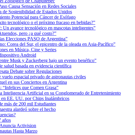
 el Zoológico de Chapultepec
Paso Causa Sensación en Redes Sociales
 de Sostenibilidad de Estados Unidos
iento Potencial para Cáncer de Esófago
éxito tecnológico o el próximo fracaso en bebidas?”
2: Un avance tecnológico en mascotas inteligentes”
tuendos, pero ¿a qué costo?”
 las Elecciones PASO de Argentina”
: Corea del Sur, el epicentro de la oleada en Asia-Pacífico”
nes en Música, Cine y Series
dispositivo Android
ea entre Musk y Zuckerberg bajo un evento benéfico”
e salud basada en evidencia científica
esata Debate sobre Regulaciones
uelo espacial privado de astronautas civiles
uel en sus Conciertos en Argentina
as: “Infelices que Comen Grasa”
a Inteligencia Artificial en su Conglomerado de Entretenimiento
s en EE. UU. por Chips Inalámbricos
de más de 200 mil Estudiantes
aestra alardeó sobre el hecho
uencias?
7 años
 Anuncia Activision
onautas Hasta Marzo