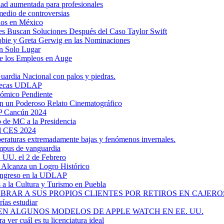
dad aumentada para profesionales
medio de controversias
dos en México
s Buscan Soluciones Después del Caso Taylor Swift
bbie y Greta Gerwig en las Nominaciones
n Solo Lugar
e los Empleos en Auge
uardia Nacional con palos y piedras.
ztecas UDLAP
nómico Pendiente
en un Poderoso Relato Cinematográfico
AP Cancún 2024
 de MC a la Presidencia
el CES 2024
mperaturas extremadamente bajas y fenómenos invernales.
mpus de vanguardia
. UU. el 2 de Febrero
y Alcanza un Logro Histórico
 Ingreso en la UDLAP
a la Cultura y Turismo en Puebla
RAR A SUS PROPIOS CLIENTES POR RETIROS EN CAJEROS
ías estudiar
EN ALGUNOS MODELOS DE APPLE WATCH EN EE. UU.
a ver cuál es tu licenciatura ideal