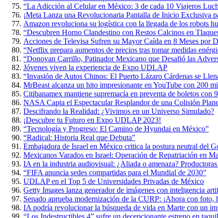
“La Adicción al Celular en México: 3 de cada 10 Viajeros Luch
¡Meta Lanza una Revolucionaria Pantalla de Inicio Exclusiva p
Amazon revoluciona su logística con la llegada de los robots 
“Descubren Horno Clandestino con Restos Calcinos en Tlaque
Acciones de Televisa Sufren su Mayor Caída en 8 Meses por D
“Netflix prepara aumentos de precios tras tomar medidas enérgi
“Donovan Carrillo, Patinador Mexicano que Desafió las Adversi
Jóvenes viven la experiencia de Expo UDLAP
“Invasión de Autos Chinos: El Puerto Lázaro Cárdenas se Lle
MrBeast alcanza un hito impresionante en YouTube con 200 mil
Citibanamex mantiene supremacía en preventa de boletos con 9
NASA Capta el Espectacular Resplandor de una Colisión Planet
Descifrando la Realidad: ¿Vivimos en un Universo Simulado?
¡Descubre tu Futuro en Expo UDLAP 2023!
“Tecnología y Progreso: El Camino de Hyundai en México”
“Radical: Historia Real que Debuta”
Embajadora de Israel en México critica la postura neutral del 
Mexicanos Varados en Israel: Operación de Repatriación en M
IA en la industria audiovisual: ¿Aliada o amenaza? Productoras
“FIFA anuncia sedes compartidas para el Mundial de 2030”
UDLAP en el Top 5 de Universidades Privadas de México
Getty Images lanza generador de imágenes con inteligencia artif
Senado aprueba modernización de la CURP: ¡Ahora con foto, h
IA podría revolucionar la búsqueda de vida en Marte con un im
“Los Indestructibles 4” sufre un decepcionante estreno en taquil