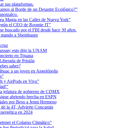
r sus plataformas.
tamos al Borde de un Desastre Ecológico?”
apotzalco.
a Magia en las Calles de Nueva York”
Según el CEO de Roomie IT”
se buscado por el FBI desde hace 30 años.
de mando a Sheinbaum
acruz
Maussan; esto dijo la UNAM
ncierto en Tijuana
iberada de Prisión
ebes saber?
Anáhuac a un joven en Angelópolis
s”
ch y AirPods en Vivo”
dad!”
 la jefatura de gobierno de CDMX
 sigue abriendo brecha en ESPN
iales por Beso a Jenni Hermoso
 de la 4T, Advierte Concamin
nergética en 2024
etener el Colapso Climático”
 Ser Perjudicial para la Salud