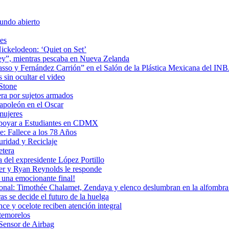
undo abierto
es
ickelodeon: ‘Quiet on Set’
 rey”, mientras pescaba en Nueva Zelanda
icasso y Fernández Carrión” en el Salón de la Plástica Mexicana del I
sin ocultar el video
 Stone
era por sujetos armados
Napoleón en el Oscar
mujeres
Apoyar a Estudiantes en CDMX
: Fallece a los 78 Años
uridad y Reciclaje
etera
 del expresidente López Portillo
ler y Ryan Reynolds le responde
una emocionante final!
ional: Timothée Chalamet, Zendaya y elenco deslumbran en la alfombra 
as se decide el futuro de la huelga
e y ocelote reciben atención integral
temorelos
Sensor de Airbag