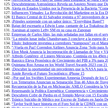
Descubrimiento Astronómico Revela un Agujero Negro que Devo
Alerta en Estados Unidos por la Presencia de la Bacteria “Co
Influencers Virtuales: La Revolución del Marketing en la Era Di
El Banco Central de El Salvador registra a 97 proveedores de s
¡Pringles sorprende con un sabor único: “Everything Bagel”!
Bajan del escenario a Edwin Luna, cantante de La Trakalosa de
Asesinan al rapero Lefty SM en su casa en Zapopan
Empresas de Carlos Slim, las más señaladas por fallas en el ser
“La misión lunar india Chandrayaan-3 concluye a la espera de
Título: Indeporte investiga a corredores “tramposos” en el Ma
“¡Vuela en Paz! Corendon Airlines Anuncia Zona ‘Solo para Ad
Elon Musk Anuncia la Incorporación de Llamadas de Voz y Ví
Alfredo Gutiérrez, el Liniero Mexicano, Continúa en los 49ers
Banxico Eleva Pronóstico de Crecimiento del PIB a 3% para 2
Quintana Roo Arrasa en los World Travel Awards 2023 con 21
¡Descubre la oportunidad sin precedentes que la NASA para la 
Apple Revela el Futuro Tecnológico: iPhone 15
¿Por qué los Swifties Experimentan Amnesia Después de los Co
Los Temerarios Anuncian su Separación Tras 46 Años de Traye
Recuperación de la Paz en Michoacán: AMLO Considera la Viol
Repensando la Política Energética: Competencia y Crecimient
Descubren Cofre de Piedra en el Templo Mayor con 15 Escult
Trágico Suicidio de Médico por Exceso de Trabajo en Japón D
“Taylor Swift hace historia en el Foro Sol de la CDMX con un 