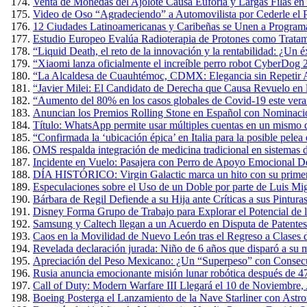
Venta de Monedas del Ajolote Causa Euforia y Largas Filas en
Video de Oso “Agradeciendo” a Automovilista por Cederle el 
12 Ciudades Latinoamericanas y Caribeñas se Unen a Programa
Estudio Europeo Evalúa Radioterapia de Protones como Tratam
“Liquid Death, el reto de la innovación y la rentabilidad: ¿Un 
“Xiaomi lanza oficialmente el increíble perro robot CyberDog 
“La Alcaldesa de Cuauhtémoc, CDMX: Elegancia sin Repetir A
“Javier Milei: El Candidato de Derecha que Causa Revuelo en
“Aumento del 80% en los casos globales de Covid-19 este verano
Anuncian los Premios Rolling Stone en Español con Nominacio
Título: WhatsApp permite usar múltiples cuentas en un mismo 
“Confirmada la ‘ubicación épica’ en Italia para la posible pel
OMS respalda integración de medicina tradicional en sistemas d
Incidente en Vuelo: Pasajera con Perro de Apoyo Emocional D
DÍA HISTÓRICO: Virgin Galactic marca un hito con su primer v
Especulaciones sobre el Uso de un Doble por parte de Luis Mig
Bárbara de Regil Defiende a su Hija ante Críticas a sus Pintur
Disney Forma Grupo de Trabajo para Explorar el Potencial de l
Samsung y Caltech llegan a un Acuerdo en Disputa de Patente
Caos en la Movilidad de Nuevo León tras el Regreso a Clases 
Revelada declaración jurada: Niño de 6 años que disparó a su m
Apreciación del Peso Mexicano: ¿Un “Superpeso” con Consec
Rusia anuncia emocionante misión lunar robótica después de 4
Call of Duty: Modern Warfare III Llegará el 10 de Noviembre,
Boeing Posterga el Lanzamiento de la Nave Starliner con Astr