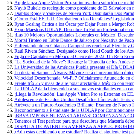
Apple lanza Apple Vision Pro, su innovadora solución de reali
Nayib Bukele es reelegido como presidente de El Salvador en 
Diablos Rojos y Yankees de Nueva York Disputarán Dos Parti
¿Cómo Está EE. UU. Combatiendo los Deepfakes? Legisladore
Ryan Gosling Critica a los Óscar por Dejar Fuera a Margot Ro
Expo Maestrías UDLAP: Descubre Tu Futuro Profesional en u
¡Las 10 Mejores Oportunidades Laborales en México! Descubr
Mortal Tiroteo en Table Dance de Jalisco por Negativa de Pago
Enfrentamiento en Chiapas: Campesinos repelen al Ejército y G
Raúl Rivera Sánchez, Designado como Head Coach de los A
Fuga de Capitales en México al Cierre del 2023: Un Reto Eco
“La Sociedad de la Nieve”: Resurge la Tragedia de los Andes 
La Universidad de las Américas Puebla presenta el Día UDL
Lo destapó Samuel: Álvarez Máynez será el precandidato único
Velocidad Desenfrenada: Wi-Fi 7 Oficialmente Anunciado en 
Frente frío 25 y masa de aire polar afectarán a México con te
La UDLAP da la bienvenida a sus nuevos estudiantes en su ca
¡Llega la Revolución! Las Apple Vision Pro se Estrenan en EE
Adolescente de Estados Unidos Desafía los Límites del Tetris 
Atrévete a un Futuro Académico Brillante: Examen de Nuevo
Reconocimiento a Estudiante de la UDLAP por Contribuciones 
¡BBVA IMPONE NUEVAS TARIFAS! COMIENZAN A COB
Tenemos el Test perfecto para que descubras que Maestría deber
DISPUTA DE PATENTES AMENAZA A APPLE: PROHÍB
¿Aún estas decidiendo que estudiar? Realiza el siguiente test par