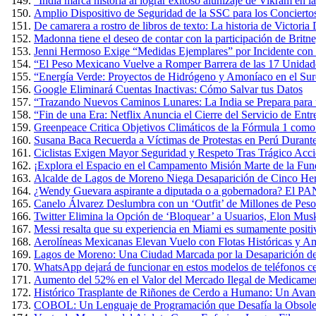
“India marca historia al lograr exitoso alunizaje de Vikram en 
Amplio Dispositivo de Seguridad de la SSC para los Conciertos
De camarera a rostro de libros de texto: La historia de Victoria
Madonna tiene el deseo de contar con la participación de Britn
Jenni Hermoso Exige “Medidas Ejemplares” por Incidente con 
“El Peso Mexicano Vuelve a Romper Barrera de las 17 Unidad
“Energía Verde: Proyectos de Hidrógeno y Amoníaco en el Sure
Google Eliminará Cuentas Inactivas: Cómo Salvar tus Datos
“Trazando Nuevos Caminos Lunares: La India se Prepara para u
“Fin de una Era: Netflix Anuncia el Cierre del Servicio de E
Greenpeace Critica Objetivos Climáticos de la Fórmula 1 com
Susana Baca Recuerda a Víctimas de Protestas en Perú Durante
Ciclistas Exigen Mayor Seguridad y Respeto Tras Trágico Acc
¡Explora el Espacio en el Campamento Misión Marte de la Fun
Alcalde de Lagos de Moreno Niega Desaparición de Cinco Herm
¿Wendy Guevara aspirante a diputada o a gobernadora? El PAN
Canelo Álvarez Deslumbra con un ‘Outfit’ de Millones de Pes
Twitter Elimina la Opción de ‘Bloquear’ a Usuarios, Elon Mus
Messi resalta que su experiencia en Miami es sumamente positiva
Aerolíneas Mexicanas Elevan Vuelo con Flotas Históricas y Am
Lagos de Moreno: Una Ciudad Marcada por la Desaparición de
WhatsApp dejará de funcionar en estos modelos de teléfonos cel
Aumento del 52% en el Valor del Mercado Ilegal de Medicame
Histórico Trasplante de Riñones de Cerdo a Humano: Un Avan
COBOL: Un Lenguaje de Programación que Desafía la Obsole