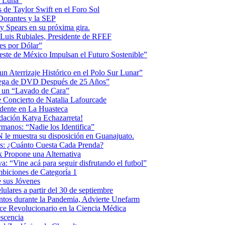
la Luna”
 de Taylor Swift en el Foro Sol
 Dorantes y la SEP
ey Spears en su próxima gira.
Luis Rubiales, Presidente de RFEF
es por Dólar”
ste de México Impulsan el Futuro Sostenible”
n Aterrizaje Histórico en el Polo Sur Lunar”
ntrega de DVD Después de 25 Años”
o un “Lavado de Cara”
 Concierto de Natalia Lafourcade
idente en La Huasteca
dación Katya Echazarreta!
anos: “Nadie los Identifica”
 le muestra su disposición en Guanajuato.
os: ¿Cuánto Cuesta Cada Prenda?
k Propone una Alternativa
: “Vine acá para seguir disfrutando el futbol”
biciones de Categoría 1
 sus Jóvenes
ulares a partir del 30 de septiembre
ntos durante la Pandemia, Advierte Unefarm
ce Revolucionario en la Ciencia Médica
scencia