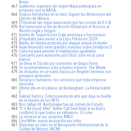
Amini
Guillermo, ingeniero de origen Maya participará en
proyecto con la NASA
Grupos feministas en la mira: Siguen las filtraciones del
Ejército de México
El Huracán Ian sigue avanzando por las costas de E.U.A.
Así transcurre el día de Acción Global por el Acceso al
Aborto Legal y Seguro
Dueño de Taquería Don Eraki amenaza a funcionario
¡Prepárate para asistir a la Expo Plásticos 2023!
Madre de familia protesta por ataque sexual en kínder
Ryan Reynolds tiene grandes noticias sobre Deadpool 3
Cuba ley para permitir el matrimonio igualitario
Concierto para activismo por Elton John en la casa
blanca
Se llena el Zócalo por concierto de Grupo Firme
Te recomendamos este próximo estreno: The Whale
Un disturbio en un vuelo hacia Los Ángeles termina con
pasajero amarrado
Recursos humanos: los servicios que toda empresa
necesita
Último día en el palacio de Buckingham: La Reina Isabel
II
Gabriel Santos: Coleccionista de arte que deja su huella
en el mundo de los NFTs
Nos faltan 43: Ayotzinapa fue un crimen de Estado
‘’It ‘s All Good, Man’’: Better Call Saul llegó a su final y
confirmó lo que todos ya sabíamos…Es cine.
La cerveza al sur: propone AMLO
Ezra Miller: nueva acusación por robo
Reportan un robo en el Aeropuerto Internacional de la
Ciudad de México (AICM)