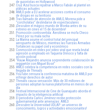
de guionistas en Hollywood
Cruz Azul busca repatriar a Marco Fabián al plantel en
pláticas actuales
AMLO pide a EU acelerar acciones contra el consumo
de drogas en su territorio
Tras llamado de atención de AMLO, Morena pide a
“corcholatas” deslindarse de espectaculares
¡Descubre el mágico mundo de Wonka antes de su
estreno en cines el 15 de diciembre!
Promoción controvertida: Aerolínea se mofa Checo
Pérez por su mala racha
La Marina asume el control total del principal
aeropuerto de México, mientras las Fuerzas Armadas
fortalecen su papel civil y económico
Conmoción en redes por video viral que revela brutal
agresión a empleado en Taquería Orinoco y falta de
acción policial
“Rauw Alejandro anuncia sorprendente colaboración de
reggaetón con Miguel Bosé”
AMLO celebra la competencia en redes sociales con la
llegada de Threads
YouTube censura la conferencia matutina de AMLO por
infringir derechos de autor
Threads causa sensación: Más de 30 millones de
personas adoptan la nueva plataforma en menos de un
día
Festival Internacional de Cine de Guanajuato aborda el
impacto de la inteligencia artificial
El periodista Carlos Jiménez recibe protección
gubernamental ante amenazas: AMLO
¡Descubre la Universidad UDLAP: un universo de
conocimiento, logros y actividades emocionantes!