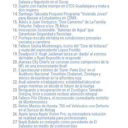
Galaxia y Napoleón en el Oscar
Sujeto con hacha irrumpe en UTEG Guadalajara y mata a
dos mujeres
Santiago Taboada Propone Programa “Vivienda Joven”
para Apoyar a Estudiantes en CDMX
Adiós a Juan Verduzco, “Don Camerino” de La Familia
Peluche: Fallece a los 78 Años
Innovación Sostenible: “Baterías de Agua” que
Garantizan Seguridad y Reciclaje
Profepa rescata elefanta en condiciones precarias
cercana a carretera
Fallece Sasha Montenegro, ícono del “Cine de ficheras”
y viuda del expresidente López Portillo
Deadpool 3: Hugh Jackman lanza un ‘dardo’ al estreno
del tráiler y Ryan Reynolds le responde
¡Kansas City Chiefs se coronan como campeones de la
NFL en una emocionante final!
Espectacular estreno de ‘Dune: Parte Dos’ en el
Auditorio Nacional: Timothée Chalamet, Zendaya y
elenco deslumbran en la alfombra roja.
Audi advierte a trabajadores: estabilidad laboral en
juego mientras se decide el futuro de la huelga
Resguardo y recuperación en el Zoológico Tamatán:
Osezna, lince y ocelote reciben atención integral
Fallece Pilo Chistes, el reconocido comediante norteño
de Montemorelos
Retiro Masivo de Honda: 750 mil Vehículos con Defecto
en el Sensor de Airbag
Apple lanza Apple Vision Pro, su innovadora solución
de realidad aumentada para profesionales
Nayib Bukele es reelegido como presidente de El
Salvador en medio de controversias