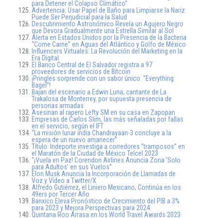
para Detener el Colapso Climático”
Advertencia: Usar Papel de Baño para Limpiarse la Nariz
Puede Ser Perjudicial para la Salud
Descubrimiento Astronómico Revela un Agujero Negro
que Devora Gradualmente una Estrella Similar al Sol
Alerta en Estados Unidos por la Presencia de la Bacteria
“Come Carne” en Aguas del Atlántico y Golfo de México
Influencers Virtuales: La Revolución del Marketing en la
Era Digital
El Banco Central de El Salvador registra a 97
proveedores de servicios de Bitcoin
¡Pringles sorprende con un sabor único: “Everything
Bagel”!
Bajan del escenario a Edwin Luna, cantante de La
Trakalosa de Monterrey, por supuesta presencia de
personas armadas
Asesinan al rapero Lefty SM en su casa en Zapopan
Empresas de Carlos Slim, las más señaladas por fallas
en el servicio, según el IFT
“La misión lunar india Chandrayaan-3 concluye a la
espera de un nuevo amanecer”
Título: Indeporte investiga a corredores “tramposos” en
el Maratón de la Ciudad de México Telcel 2023
“¡Vuela en Paz! Corendon Airlines Anuncia Zona ‘Solo
para Adultos’ en sus Vuelos”
Elon Musk Anuncia la Incorporación de Llamadas de
Voz y Vídeo a Twitter/X
Alfredo Gutiérrez, el Liniero Mexicano, Continúa en los
49ers por Tercer Año
Banxico Eleva Pronóstico de Crecimiento del PIB a 3%
para 2023 y Mejora Perspectivas para 2024
Quintana Roo Arrasa en los World Travel Awards 2023