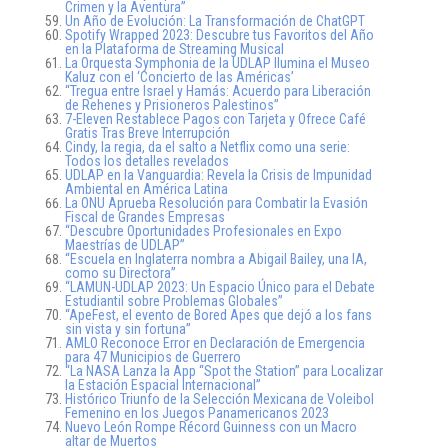
Crimen y la Aventura”
Un Año de Evolución: La Transformación de ChatGPT
Spotify Wrapped 2023: Descubre tus Favoritos del Año
en la Plataforma de Streaming Musical
La Orquesta Symphonia de la UDLAP Ilumina el Museo
Kaluz con el ‘Concierto de las Américas’
“Tregua entre Israel y Hamás: Acuerdo para Liberación
de Rehenes y Prisioneros Palestinos”
7-Eleven Restablece Pagos con Tarjeta y Ofrece Café
Gratis Tras Breve Interrupción
Cindy, la regia, da el salto a Netflix como una serie:
Todos los detalles revelados
UDLAP en la Vanguardia: Revela la Crisis de Impunidad
Ambiental en América Latina
La ONU Aprueba Resolución para Combatir la Evasión
Fiscal de Grandes Empresas
“Descubre Oportunidades Profesionales en Expo
Maestrías de UDLAP”
“Escuela en Inglaterra nombra a Abigail Bailey, una IA,
como su Directora”
“LAMUN-UDLAP 2023: Un Espacio Único para el Debate
Estudiantil sobre Problemas Globales”
“ApeFest, el evento de Bored Apes que dejó a los fans
sin vista y sin fortuna”
AMLO Reconoce Error en Declaración de Emergencia
para 47 Municipios de Guerrero
“La NASA Lanza la App “Spot the Station” para Localizar
la Estación Espacial Internacional”
Histórico Triunfo de la Selección Mexicana de Voleibol
Femenino en los Juegos Panamericanos 2023
Nuevo León Rompe Récord Guinness con un Macro
altar de Muertos