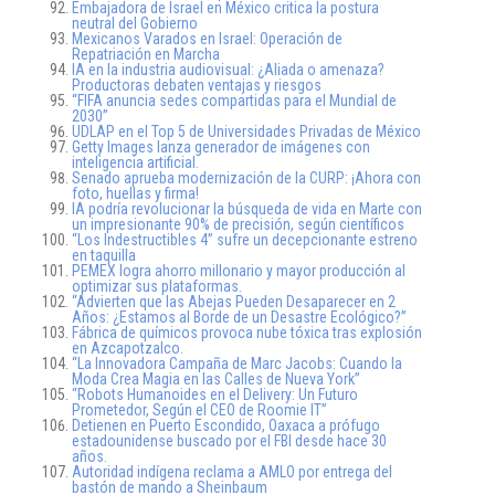
Embajadora de Israel en México critica la postura
neutral del Gobierno
Mexicanos Varados en Israel: Operación de
Repatriación en Marcha
IA en la industria audiovisual: ¿Aliada o amenaza?
Productoras debaten ventajas y riesgos
“FIFA anuncia sedes compartidas para el Mundial de
2030”
UDLAP en el Top 5 de Universidades Privadas de México
Getty Images lanza generador de imágenes con
inteligencia artificial.
Senado aprueba modernización de la CURP: ¡Ahora con
foto, huellas y firma!
IA podría revolucionar la búsqueda de vida en Marte con
un impresionante 90% de precisión, según científicos
“Los Indestructibles 4” sufre un decepcionante estreno
en taquilla
PEMEX logra ahorro millonario y mayor producción al
optimizar sus plataformas.
“Advierten que las Abejas Pueden Desaparecer en 2
Años: ¿Estamos al Borde de un Desastre Ecológico?”
Fábrica de químicos provoca nube tóxica tras explosión
en Azcapotzalco.
“La Innovadora Campaña de Marc Jacobs: Cuando la
Moda Crea Magia en las Calles de Nueva York”
“Robots Humanoides en el Delivery: Un Futuro
Prometedor, Según el CEO de Roomie IT”
Detienen en Puerto Escondido, Oaxaca a prófugo
estadounidense buscado por el FBI desde hace 30
años.
Autoridad indígena reclama a AMLO por entrega del
bastón de mando a Sheinbaum