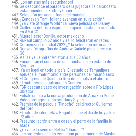
¡Los artistas más escuchados!
Se desconoce el paradero de la jugadora de baloncesto
estadounidense Brittney Griner
Selección mexicana fuera del mundial
¿Zendaya y Tom Holland avanzan en su relación?
¿Ya viste Strange World? La nueva película de Disney
Guillermo del Toro expresa su opinión sobre lo ocurrido
en AMACC
Muere Héctor Bonilla, actor mexicano
RuPaul cumplió 62 años y así lo felicitaron en redes
Comienza el mundial 2022 ¿Y la selección mexicana?
Nuevas fotografías de Andrew Garfield para la revista
GQ
Así se ve Jennifer Aniston a sus 53 años
Encuentran el cuerpo de una muchacha en estado de
Morelos
¡Ya es legal en todo el país! El estado de Tamaulipas
aprueba el matrimonio entre personas del mismo sexo
El Congreso de Quintana Roo despenaliza el aborto
El matrimonio igualitario en Guerrero
FGR descarta caso de investigación sobre a Pío López
Obrador
Échale un ojo a la nueva producción de Amazon Prime
Video protagonizada por Harry Styles
Premier de la película ‘’Pinocho’’ del director Guillermo
del Toro
El actor de interpreta a Hagrid fallece el día de hoy a los
72 años
Presunto ladrón entra a casa y el perro de la familia le
ataca
¿Ya viste la serie de Netflix ‘’Dhamer’’?
Las protestas en Irán continúan por la muerte de Masha