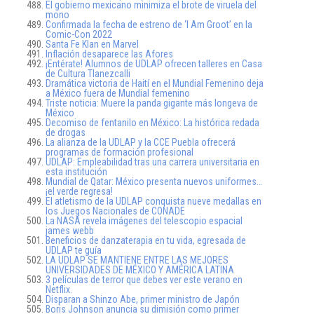
El gobierno mexicano minimiza el brote de viruela del
mono
Confirmada la fecha de estreno de ‘I Am Groot’ en la
Comic-Con 2022
Santa Fe Klan en Marvel
Inflación desaparece las Afores
¡Entérate! Alumnos de UDLAP ofrecen talleres en Casa
de Cultura Tlanezcalli
Dramática victoria de Haití en el Mundial Femenino deja
a México fuera de Mundial femenino
Triste noticia: Muere la panda gigante más longeva de
México
Decomiso de fentanilo en México: La histórica redada
de drogas
La alianza de la UDLAP y la CCE Puebla ofrecerá
programas de formación profesional
UDLAP: Empleabilidad tras una carrera universitaria en
esta institución
Mundial de Qatar: México presenta nuevos uniformes…
¡el verde regresa!
El atletismo de la UDLAP conquista nueve medallas en
los Juegos Nacionales de CONADE
La NASA revela imágenes del telescopio espacial
james webb
Beneficios de danzaterapia en tu vida, egresada de
UDLAP te guía
LA UDLAP SE MANTIENE ENTRE LAS MEJORES
UNIVERSIDADES DE MÉXICO Y AMÉRICA LATINA
3 películas de terror que debes ver este verano en
Netflix.
Disparan a Shinzo Abe, primer ministro de Japón
Boris Johnson anuncia su dimisión como primer