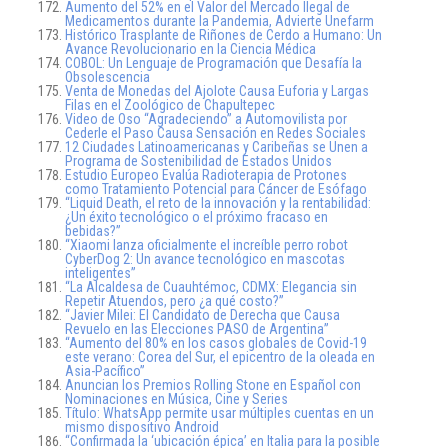
Aumento del 52% en el Valor del Mercado Ilegal de
Medicamentos durante la Pandemia, Advierte Unefarm
Histórico Trasplante de Riñones de Cerdo a Humano: Un
Avance Revolucionario en la Ciencia Médica
COBOL: Un Lenguaje de Programación que Desafía la
Obsolescencia
Venta de Monedas del Ajolote Causa Euforia y Largas
Filas en el Zoológico de Chapultepec
Video de Oso “Agradeciendo” a Automovilista por
Cederle el Paso Causa Sensación en Redes Sociales
12 Ciudades Latinoamericanas y Caribeñas se Unen a
Programa de Sostenibilidad de Estados Unidos
Estudio Europeo Evalúa Radioterapia de Protones
como Tratamiento Potencial para Cáncer de Esófago
“Liquid Death, el reto de la innovación y la rentabilidad:
¿Un éxito tecnológico o el próximo fracaso en
bebidas?”
“Xiaomi lanza oficialmente el increíble perro robot
CyberDog 2: Un avance tecnológico en mascotas
inteligentes”
“La Alcaldesa de Cuauhtémoc, CDMX: Elegancia sin
Repetir Atuendos, pero ¿a qué costo?”
“Javier Milei: El Candidato de Derecha que Causa
Revuelo en las Elecciones PASO de Argentina”
“Aumento del 80% en los casos globales de Covid-19
este verano: Corea del Sur, el epicentro de la oleada en
Asia-Pacífico”
Anuncian los Premios Rolling Stone en Español con
Nominaciones en Música, Cine y Series
Título: WhatsApp permite usar múltiples cuentas en un
mismo dispositivo Android
“Confirmada la ‘ubicación épica’ en Italia para la posible