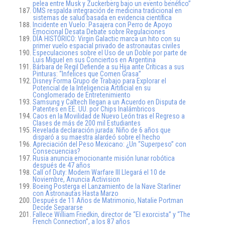
pelea entre Musk y Zuckerberg bajo un evento benéfico”
OMS respalda integración de medicina tradicional en
sistemas de salud basada en evidencia científica
Incidente en Vuelo: Pasajera con Perro de Apoyo
Emocional Desata Debate sobre Regulaciones
DÍA HISTÓRICO: Virgin Galactic marca un hito con su
primer vuelo espacial privado de astronautas civiles
Especulaciones sobre el Uso de un Doble por parte de
Luis Miguel en sus Conciertos en Argentina
Bárbara de Regil Defiende a su Hija ante Críticas a sus
Pinturas: “Infelices que Comen Grasa”
Disney Forma Grupo de Trabajo para Explorar el
Potencial de la Inteligencia Artificial en su
Conglomerado de Entretenimiento
Samsung y Caltech llegan a un Acuerdo en Disputa de
Patentes en EE. UU. por Chips Inalámbricos
Caos en la Movilidad de Nuevo León tras el Regreso a
Clases de más de 200 mil Estudiantes
Revelada declaración jurada: Niño de 6 años que
disparó a su maestra alardeó sobre el hecho
Apreciación del Peso Mexicano: ¿Un “Superpeso” con
Consecuencias?
Rusia anuncia emocionante misión lunar robótica
después de 47 años
Call of Duty: Modern Warfare III Llegará el 10 de
Noviembre, Anuncia Activision
Boeing Posterga el Lanzamiento de la Nave Starliner
con Astronautas Hasta Marzo
Después de 11 Años de Matrimonio, Natalie Portman
Decide Separarse
Fallece William Friedkin, director de “El exorcista” y “The
French Connection”, a los 87 años