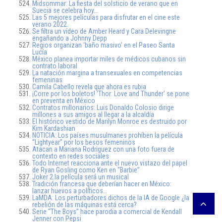
Midsommar: La fiesta del solsticio de verano que en
Suecia se celebra hoy…
Las 5 mejores películas para disfrutar en el cine este
verano 2022.
Se filtra un vídeo de Amber Heard y Cara Delevingne
engañando a Johnny Depp
Regios organizan ‘baño masivo’ en el Paseo Santa
Lucía
México planea importar miles de médicos cubanos sin
contrato laboral
La natación margina a transexuales en competencias
femeninas
Camila Cabello revela que ahora es rubia
¡Corre por los boletos! ‘Thor: Love and Thunder’ se pone
en preventa en México
Contratos millonarios: Luis Donaldo Colosio dirige
millones a sus amigos al llegar a la alcaldía
El histórico vestido de Marilyn Monroe es destruido por
Kim Kardashian
NOTICIA: Los países musulmanes prohíben la película
“Lightyear” por los besos femeninos
Atacan a Mariana Rodriguez con una foto fuera de
contexto en redes sociales
Todo Internet reacciona ante el nuevo vistazo del papel
de Ryan Gosling como Ken en “Barbie”
Joker 2:la película será un musical
Tradición francesa que deberían hacer en México:
lanzar huevos a políticos…
LaMDA: Los perturbadores dichos de la IA de Google ¿la
rebelión de las máquinas está cerca?
Serie “The Boys” hace parodia a comercial de Kendall
Jenner con Pepsi