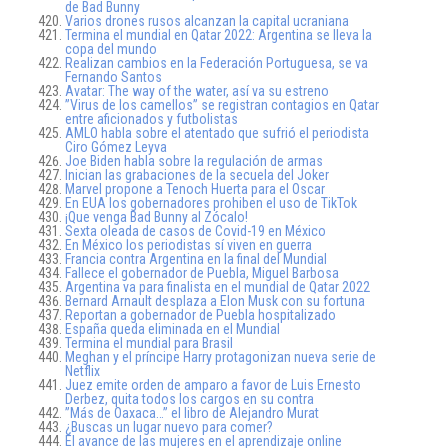
de Bad Bunny
Varios drones rusos alcanzan la capital ucraniana
Termina el mundial en Qatar 2022: Argentina se lleva la
copa del mundo
Realizan cambios en la Federación Portuguesa, se va
Fernando Santos
Avatar: The way of the water, así va su estreno
”Virus de los camellos” se registran contagios en Qatar
entre aficionados y futbolistas
AMLO habla sobre el atentado que sufrió el periodista
Ciro Gómez Leyva
Joe Biden habla sobre la regulación de armas
Inician las grabaciones de la secuela del Joker
Marvel propone a Tenoch Huerta para el Oscar
En EUA los gobernadores prohiben el uso de TikTok
¡Que venga Bad Bunny al Zócalo!
Sexta oleada de casos de Covid-19 en México
En México los periodistas sí viven en guerra
Francia contra Argentina en la final del Mundial
Fallece el gobernador de Puebla, Miguel Barbosa
Argentina va para finalista en el mundial de Qatar 2022
Bernard Arnault desplaza a Elon Musk con su fortuna
Reportan a gobernador de Puebla hospitalizado
España queda eliminada en el Mundial
Termina el mundial para Brasil
Meghan y el príncipe Harry protagonizan nueva serie de
Netflix
Juez emite orden de amparo a favor de Luis Ernesto
Derbez, quita todos los cargos en su contra
”Más de Oaxaca…” el libro de Alejandro Murat
¿Buscas un lugar nuevo para comer?
El avance de las mujeres en el aprendizaje online