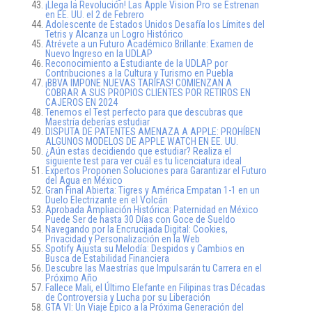
¡Llega la Revolución! Las Apple Vision Pro se Estrenan
en EE. UU. el 2 de Febrero
Adolescente de Estados Unidos Desafía los Límites del
Tetris y Alcanza un Logro Histórico
Atrévete a un Futuro Académico Brillante: Examen de
Nuevo Ingreso en la UDLAP
Reconocimiento a Estudiante de la UDLAP por
Contribuciones a la Cultura y Turismo en Puebla
¡BBVA IMPONE NUEVAS TARIFAS! COMIENZAN A
COBRAR A SUS PROPIOS CLIENTES POR RETIROS EN
CAJEROS EN 2024
Tenemos el Test perfecto para que descubras que
Maestría deberías estudiar
DISPUTA DE PATENTES AMENAZA A APPLE: PROHÍBEN
ALGUNOS MODELOS DE APPLE WATCH EN EE. UU.
¿Aún estas decidiendo que estudiar? Realiza el
siguiente test para ver cuál es tu licenciatura ideal
Expertos Proponen Soluciones para Garantizar el Futuro
del Agua en México
Gran Final Abierta: Tigres y América Empatan 1-1 en un
Duelo Electrizante en el Volcán
Aprobada Ampliación Histórica: Paternidad en México
Puede Ser de hasta 30 Días con Goce de Sueldo
Navegando por la Encrucijada Digital: Cookies,
Privacidad y Personalización en la Web
Spotify Ajusta su Melodía: Despidos y Cambios en
Busca de Estabilidad Financiera
Descubre las Maestrías que Impulsarán tu Carrera en el
Próximo Año
Fallece Mali, el Último Elefante en Filipinas tras Décadas
de Controversia y Lucha por su Liberación
GTA VI: Un Viaje Épico a la Próxima Generación del