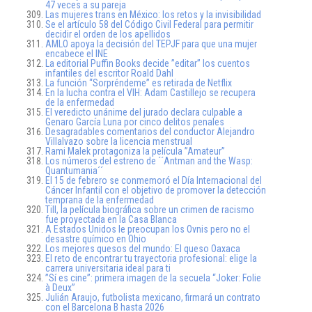
47 veces a su pareja
Las mujeres trans en México: los retos y la invisibilidad
Se el artículo 58 del Código Civil Federal para permitir
decidir el orden de los apellidos
AMLO apoya la decisión del TEPJF para que una mujer
encabece el INE
La editorial Puffin Books decide ”editar” los cuentos
infantiles del escritor Roald Dahl
La función “Sorpréndeme” es retirada de Netflix
En la lucha contra el VIH: Adam Castillejo se recupera
de la enfermedad
El veredicto unánime del jurado declara culpable a
Genaro García Luna por cinco delitos penales
Desagradables comentarios del conductor Alejandro
Villalvazo sobre la licencia menstrual
Rami Malek protagoniza la película ”Amateur”
Los números del estreno de ´´Antman and the Wasp:
Quantumania´´
El 15 de febrero se conmemoró el Día Internacional del
Cáncer Infantil con el objetivo de promover la detección
temprana de la enfermedad
Till, la película biográfica sobre un crimen de racismo
fue proyectada en la Casa Blanca
A Estados Unidos le preocupan los Ovnis pero no el
desastre químico en Ohio
Los mejores quesos del mundo: El queso Oaxaca
El reto de encontrar tu trayectoria profesional: elige la
carrera universitaria ideal para ti
”Sí es cine”: primera imagen de la secuela “Joker: Folie
à Deux”
Julián Araujo, futbolista mexicano, firmará un contrato
con el Barcelona B hasta 2026