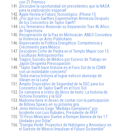
con 21 Premios
¡Descubre la oportunidad sin precedentes que la NASA
para la exploración espacial!
Apple Revela el Futuro Tecnológico: iPhone 15
¿Por qué los Swifties Experimentan Amnesia Después
de los Conciertos de Taylor Swift?
Los Temerarios Anuncian su Separación Tras 46 Años
de Trayectoria
Recuperación de la Paz en Michoacán: AMLO Considera
la Violencia un Acto Publicitario
Repensando la Política Energética: Competencia y
Crecimiento para México
Descubren Cofre de Piedra en el Templo Mayor con 15
Esculturas Antropomorfas
Trágico Suicidio de Médico por Exceso de Trabajo en
Japón Despierta Preocupación
“Taylor Swift hace historia en el Foro Sol de la CDMX
con un inolvidable concierto”
“India marca historia al lograr exitoso alunizaje de
Vikram en la Luna”
Amplio Dispositivo de Seguridad de la SSC para los
Conciertos de Taylor Swift en el Foro Sol
De camarera a rostro de libros de texto: La historia de
Victoria Dorantes y la SEP
Madonna tiene el deseo de contar con la participación
de Britney Spears en su próxima gira.
Jenni Hermoso Exige “Medidas Ejemplares” por
Incidente con Luis Rubiales, Presidente de RFEF
“El Peso Mexicano Vuelve a Romper Barrera de las 17
Unidades por Dólar”
“Energía Verde: Proyectos de Hidrógeno y Amoníaco en
el Sureste de México Impulsan el Futuro Sostenible”