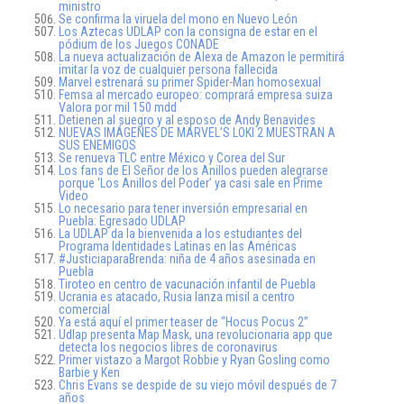
ministro
Se confirma la viruela del mono en Nuevo León
Los Aztecas UDLAP con la consigna de estar en el
pódium de los Juegos CONADE
La nueva actualización de Alexa de Amazon le permitirá
imitar la voz de cualquier persona fallecida
Marvel estrenará su primer Spider-Man homosexual
Femsa al mercado europeo: comprará empresa suiza
Valora por mil 150 mdd
Detienen al suegro y al esposo de Andy Benavides
NUEVAS IMÁGENES DE MARVEL’S LOKI 2 MUESTRAN A
SUS ENEMIGOS
Se renueva TLC entre México y Corea del Sur
Los fans de El Señor de los Anillos pueden alegrarse
porque ‘Los Anillos del Poder’ ya casi sale en Prime
Video
Lo necesario para tener inversión empresarial en
Puebla: Egresado UDLAP
La UDLAP da la bienvenida a los estudiantes del
Programa Identidades Latinas en las Américas
#JusticiaparaBrenda: niña de 4 años asesinada en
Puebla
Tiroteo en centro de vacunación infantil de Puebla
Ucrania es atacado, Rusia lanza misil a centro
comercial
Ya está aquí el primer teaser de “Hocus Pocus 2”
Udlap presenta Map Mask, una revolucionaria app que
detecta los negocios libres de coronavirus
Primer vistazo a Margot Robbie y Ryan Gosling como
Barbie y Ken
Chris Evans se despide de su viejo móvil después de 7
años