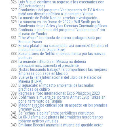
Luis Miguel confirma su regreso a los escenarios con
200 actuaciones
Conductora del programa Ventaneando de TV Azteca
pidió una disculpa pública a la cantante Yuridia
La muerte de Pablo Neruda: revelan investigación
La sanción en los Oscar de 2022 a Will Smith por la
Academia de las Artes y las Ciencias Cinematográficas
Continúa la polémica del programa ”ventaneando” por
el caso de Yuridia
”The Whale” la película de drama protagonizada por
Brendan Fraser
En una plataforma suspendida: así comenzó Rihanna el
medio tiempo del Super Bowl
Suscriptores de Netflix en descontento por las nuevas
políticas
La reciente inflación en México no debería
preocuparnos, comenta el presidente
¿Estás buscando trabajo? Te compartimos las mejores
empresas con sede en México
Vuelve la Feria Internacional del Libro del Palacio de
Minería (FILPM)
El aguacate: el impacto ambiental de las malas
prácticas de cultivo
Regresa el foro internacional: Expo Plásticos 2023
Confirman la muerte del portero Ahmet Eyüp Türkaslan
por el terremoto de Turquía
Madonna recibe críticas por su aspecto en los premios
Grammy 2023
Se ”echan la bolita” entre periódicos corruptos
La ONU afirma que piratas informáticos norcoreanos
robaron activos virtuales
Emiliano Becerril anuncia la muerte del querido actor