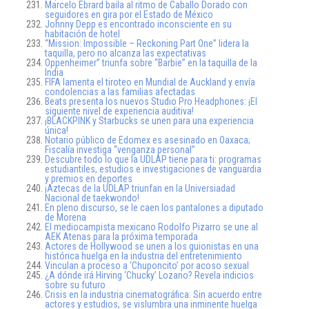
Marcelo Ebrard baila al ritmo de Caballo Dorado con
seguidores en gira por el Estado de México
Johnny Depp es encontrado inconsciente en su
habitación de hotel
“Mission: Impossible – Reckoning Part One” lidera la
taquilla, pero no alcanza las expectativas
Oppenheimer” triunfa sobre “Barbie” en la taquilla de la
India
FIFA lamenta el tiroteo en Mundial de Auckland y envía
condolencias a las familias afectadas
Beats presenta los nuevos Studio Pro Headphones: ¡El
siguiente nivel de experiencia auditiva!
¡BLACKPINK y Starbucks se unen para una experiencia
única!
Notario público de Edomex es asesinado en Oaxaca;
Fiscalía investiga “venganza personal”
Descubre todo lo que la UDLAP tiene para ti: programas
estudiantiles, estudios e investigaciones de vanguardia
y premios en deportes
¡Aztecas de la UDLAP triunfan en la Universiadad
Nacional de taekwondo!
En pleno discurso, se le caen los pantalones a diputado
de Morena
El mediocampista mexicano Rodolfo Pizarro se une al
AEK Atenas para la próxima temporada
Actores de Hollywood se unen a los guionistas en una
histórica huelga en la industria del entretenimiento
Vinculan a proceso a ‘Chuponcito’ por acoso sexual
¿A dónde irá Hirving ‘Chucky’ Lozano? Revela indicios
sobre su futuro
Crisis en la industria cinematográfica: Sin acuerdo entre
actores y estudios, se vislumbra una inminente huelga