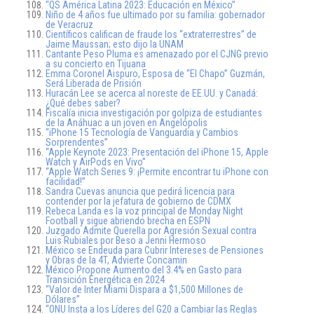
“QS América Latina 2023: Educación en México”
Niño de 4 años fue ultimado por su familia: gobernador
de Veracruz
Científicos califican de fraude los “extraterrestres” de
Jaime Maussan; esto dijo la UNAM
Cantante Peso Pluma es amenazado por el CJNG previo
a su concierto en Tijuana
Emma Coronel Aispuro, Esposa de “El Chapo” Guzmán,
Será Liberada de Prisión
Huracán Lee se acerca al noreste de EE.UU. y Canadá:
¿Qué debes saber?
Fiscalía inicia investigación por golpiza de estudiantes
de la Anáhuac a un joven en Angelópolis
“iPhone 15 Tecnología de Vanguardia y Cambios
Sorprendentes”
“Apple Keynote 2023: Presentación del iPhone 15, Apple
Watch y AirPods en Vivo”
“Apple Watch Series 9: ¡Permite encontrar tu iPhone con
facilidad!”
Sandra Cuevas anuncia que pedirá licencia para
contender por la jefatura de gobierno de CDMX
Rebeca Landa es la voz principal de Monday Night
Football y sigue abriendo brecha en ESPN
Juzgado Admite Querella por Agresión Sexual contra
Luis Rubiales por Beso a Jenni Hermoso
México se Endeuda para Cubrir Intereses de Pensiones
y Obras de la 4T, Advierte Concamin
México Propone Aumento del 3.4% en Gasto para
Transición Energética en 2024
“Valor de Inter Miami Dispara a $1,500 Millones de
Dólares”
“ONU Insta a los Líderes del G20 a Cambiar las Reglas