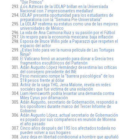
“Oye Primos”
¡Los Aztecas de la UDLAP brillan en la Universiada
Nacional con 7 impresionantes medallas!
UDLAP presenta oportunidad para los estudiantes de
preparatoria con la “Semana Pre-Universitaria”
La UDLAP reafirma su estatus como una de las mejores
universidades de México
La vida de Ana Carmona Ruiz y su pasión por el Fútbol
Un respiro para la economía mexicana: baja inflación
Esposa de Bruce Willis pide a Paparazzi que respeten el
espacio del actor
¿Estas listo para ver la nueva película de Las Tortugas
Ninja?
El Vaticano firmó un acuerdo para donar a Grecia tres
fragmentos escultóricos del Partenón
Adán Augusto López Hernández desestima las críticas
del consejero presidente del INE
Peso mexicano rompe la ”barrera psicológica” de los
$18 pesos frente al dólar
Actriz de la saga THG, Jena Malone, revela en redes
sociales que fue victima de una violación
Liam Hemsworth podría levantar una demanda contra
Miley Cyrus por difamación
Adán Augusto, secretario de Gobernación, respondió a
los opositores durante marco del Tercer Informe de
Gobierno
Adán Augusto López, actual secretario de Gobernación
es poyado por sus compañeros en reunión de Morena
el año pasado
Cinco años después del 19S los afectados todavía no
pueden volver a sus hogares
Juez deja en libertad condicional a hombre que apuñaló