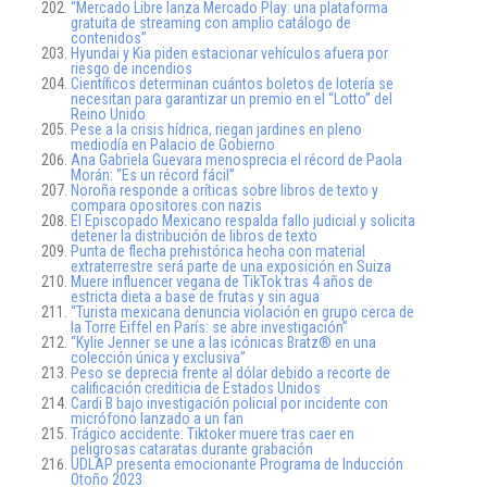
“Mercado Libre lanza Mercado Play: una plataforma
gratuita de streaming con amplio catálogo de
contenidos”
Hyundai y Kia piden estacionar vehículos afuera por
riesgo de incendios
Científicos determinan cuántos boletos de lotería se
necesitan para garantizar un premio en el “Lotto” del
Reino Unido
Pese a la crisis hídrica, riegan jardines en pleno
mediodía en Palacio de Gobierno
Ana Gabriela Guevara menosprecia el récord de Paola
Morán: “Es un récord fácil”
Noroña responde a críticas sobre libros de texto y
compara opositores con nazis
El Episcopado Mexicano respalda fallo judicial y solicita
detener la distribución de libros de texto
Punta de flecha prehistórica hecha con material
extraterrestre será parte de una exposición en Suiza
Muere influencer vegana de TikTok tras 4 años de
estricta dieta a base de frutas y sin agua
“Turista mexicana denuncia violación en grupo cerca de
la Torre Eiffel en París: se abre investigación”
“Kylie Jenner se une a las icónicas Bratz® en una
colección única y exclusiva”
Peso se deprecia frente al dólar debido a recorte de
calificación crediticia de Estados Unidos
Cardi B bajo investigación policial por incidente con
micrófono lanzado a un fan
Trágico accidente: Tiktoker muere tras caer en
peligrosas cataratas durante grabación
UDLAP presenta emocionante Programa de Inducción
Otoño 2023