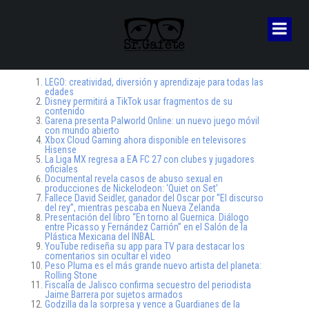
LEGO: creatividad, diversión y aprendizaje para todas las
edades
Disney permitirá a TikTok usar fragmentos de su
contenido
Garena presenta Palworld Online: un nuevo juego móvil
con mundo abierto
Xbox Cloud Gaming ahora disponible en televisores
Hisense
La Liga MX regresa a EA FC 27 con clubes y jugadores
oficiales
Documental revela casos de abuso sexual en
producciones de Nickelodeon: ‘Quiet on Set’
Fallece David Seidler, ganador del Oscar por “El discurso
del rey”, mientras pescaba en Nueva Zelanda
Presentación del libro “En torno al Guernica. Diálogo
entre Picasso y Fernández Carrión” en el Salón de la
Plástica Mexicana del INBAL
YouTube rediseña su app para TV para destacar los
comentarios sin ocultar el video
Peso Pluma es el más grande nuevo artista del planeta:
Rolling Stone
Fiscalía de Jalisco confirma secuestro del periodista
Jaime Barrera por sujetos armados
Godzilla da la sorpresa y vence a Guardianes de la