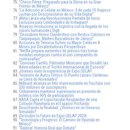
“Checo Pérez: Preparado para la Gloria en su Gran
Premio de México”
“La Adicción al Celular en México: 3 de cada 10 Viajeros
Luchan por Desconectarse de su Vida Digital”
¡Meta Lanza una Revolucionaria Pantalla de Inicio
Exclusiva para Celebridades de Instagram!
Amazon revoluciona su logística con la llegada de los
robots humanoides Digit
“Descubren Horno Clandestino con Restos Calcinos en
Tlaquepaque, Madres Buscadoras de Jalisco”
Acciones de Televisa Sufren su Mayor Caída en 8
Meses por Desalentadoras Perspectivas
“Netflix prepara aumentos de precios tras tomar
medidas enérgicas contra el uso compartido de
contraseñas”
“Donovan Carrillo, Patinador Mexicano que Desafió las
Adversidades en el Trofeo Internacional de Escocia”
Jóvenes viven la experiencia de Expo UDLAP
“Invasión de Autos Chinos: El Puerto Lázaro Cárdenas
se Llena de Novedades”
MrBeast alcanza un hito impresionante en YouTube con
200 millones de suscriptores
Citibanamex mantiene supremacía en preventa de
boletos con 90% de participación.
NASA Capta el Espectacular Resplandor de una
Colisión Planetaria en el Espacio Profundo
Descifrando la Realidad: ¿Vivimos en un Universo
Simulado?
¡Descubre tu Futuro en Expo UDLAP 2023!
“Tecnología y Progreso: El Camino de Hyundai en
México”
“Radical: Historia Real que Debuta”