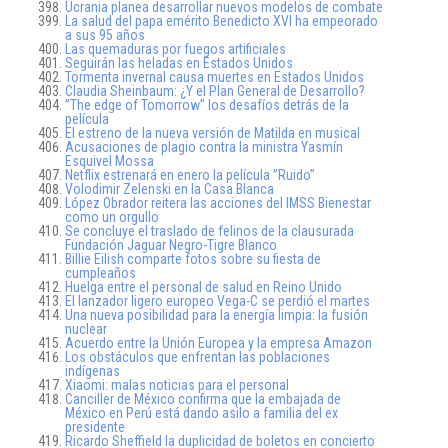
Ucrania planea desarrollar nuevos modelos de combate
La salud del papa emérito Benedicto XVI ha empeorado
a sus 95 años
Las quemaduras por fuegos artificiales
Seguirán las heladas en Estados Unidos
Tormenta invernal causa muertes en Estados Unidos
Claudia Sheinbaum: ¿Y el Plan General de Desarrollo?
”The edge of Tomorrow” los desafíos detrás de la
película
El estreno de la nueva versión de Matilda en musical
Acusaciones de plagio contra la ministra Yasmín
Esquivel Mossa
Netflix estrenará en enero la película ”Ruido”
Volodimir Zelenski en la Casa Blanca
López Obrador reitera las acciones del IMSS Bienestar
como un orgullo
Se concluye el traslado de felinos de la clausurada
Fundación Jaguar Negro-Tigre Blanco
Billie Eilish comparte fotos sobre su fiesta de
cumpleaños
Huelga entre el personal de salud en Reino Unido
El lanzador ligero europeo Vega-C se perdió el martes
Una nueva posibilidad para la energía limpia: la fusión
nuclear
Acuerdo entre la Unión Europea y la empresa Amazon
Los obstáculos que enfrentan las poblaciones
indígenas
Xiaomi: malas noticias para el personal
Canciller de México confirma que la embajada de
México en Perú está dando asilo a familia del ex
presidente
Ricardo Sheffield la duplicidad de boletos en concierto