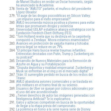
de Marvel Studios en recibir un Oscar honorario, según
ha anunciado la Academia.
Venta de “AMLITO” parlante, el muñeco del presidente
López Obrador
“El auge de las drogas psicodélicas en Silicon Valley:
¿un impulso para el éxito empresarial?”
AMLO recomienda música positiva a jóvenes para evitar
letras que promueven drogas y violencia
Universidad UDLAP establece alianza estratégica con la
Fundación Friedrich-Ebert-Stiftung (FES)
“Tom Holland revela que su destreza en la carpintería
conquistó a Zendaya: ‘Ahora estamos enamorados'”
Avances en protección de vaquita marina y totoaba:
pesca ilegal se reduce en un 79%
“El príncipe Harry busca revelar traumas infantiles:
Entrevistas deseadas con Putin, Trump y Zuckerberg en
su podcast”
Desarrollo de Nuevos Materiales para la Remoción de
Azufre en Agua y su Potabilización
“Disputa deportiva y rivalidad empresarial: Zuckerberg y
Musk se enfrentan en el ring y en el mercado digital”
Titán: El sumergible perdido en busca de los restos del
Titanic
AMLO abandona aviones comerciales y se traslada en
jets militares en el tramo final de su sexenio
Usuarios de Uber se quejan por cobros adicionales por
el uso del aire acondicionado
¿Tienen derechos de autor las imágenes generadas con
Inteligencia Artificial? Te lo explicamos.
Galos y aztecas competirán en busca de la oportunidad
de llegar a la etapa previa del campeonato.
La polémica en torno a la serie nueva serie de Disney