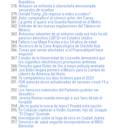
República
Amazon se enfrenta a ciberestafa denominada:
secuestro de reseñas
Donald Trump ¿De regreso a redes sociales?
¡Feliz cumpleaños! al cómico actor Jim Carrey
La gente sí quiere a la Guardia Nacional en el Metro…
Entérate de las nuevas regulaciones del Tabaco en
México
Activistas advierten de un entorno cada vez más hostil
para los derechos LGBTQ+ en Estados Unidos
Fallece Lisa Marie Presley a los 54 años de edad
Accesos de la Zona Arqueológica de Chichén Itzá.
Zonas que serían afectadas si el Popocatépetl hace
erupción
Estudio de la Universidad de Louisville demuestra que
los cigarrillos electrónicos promueven arritmias
Pinocho gana Globo de Oro a mejor película animada
Joe Biden llegará primero a México para la Cumbre de
Líderes de América del Norte
Te compartimos los días festivos para el 2023
FDA autoriza dosis actualizadas de vacunas covid-19 a
niños
Los famosos mármoles del Partenón podrían ser
devueltos
Jeremy Renner manda mensaje a sus fans desde el
hospital
¿No te gusta la rosca de reyes? Prueba esta opción
En Culiacán capturan a Ovidio Guzmán, hijo de Joaquín
“El Chapo” Guzmán
Investigación sobre la fuga de reos en Ciudad Juárez
Servicios de salud seguirán incorporándose al IMSS-
Bienestar