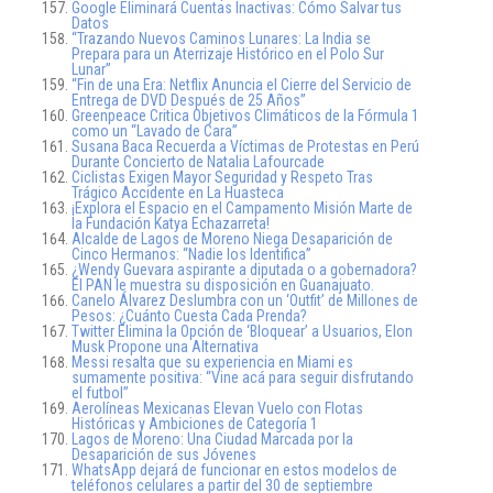
Google Eliminará Cuentas Inactivas: Cómo Salvar tus
Datos
“Trazando Nuevos Caminos Lunares: La India se
Prepara para un Aterrizaje Histórico en el Polo Sur
Lunar”
“Fin de una Era: Netflix Anuncia el Cierre del Servicio de
Entrega de DVD Después de 25 Años”
Greenpeace Critica Objetivos Climáticos de la Fórmula 1
como un “Lavado de Cara”
Susana Baca Recuerda a Víctimas de Protestas en Perú
Durante Concierto de Natalia Lafourcade
Ciclistas Exigen Mayor Seguridad y Respeto Tras
Trágico Accidente en La Huasteca
¡Explora el Espacio en el Campamento Misión Marte de
la Fundación Katya Echazarreta!
Alcalde de Lagos de Moreno Niega Desaparición de
Cinco Hermanos: “Nadie los Identifica”
¿Wendy Guevara aspirante a diputada o a gobernadora?
El PAN le muestra su disposición en Guanajuato.
Canelo Álvarez Deslumbra con un ‘Outfit’ de Millones de
Pesos: ¿Cuánto Cuesta Cada Prenda?
Twitter Elimina la Opción de ‘Bloquear’ a Usuarios, Elon
Musk Propone una Alternativa
Messi resalta que su experiencia en Miami es
sumamente positiva: “Vine acá para seguir disfrutando
el futbol”
Aerolíneas Mexicanas Elevan Vuelo con Flotas
Históricas y Ambiciones de Categoría 1
Lagos de Moreno: Una Ciudad Marcada por la
Desaparición de sus Jóvenes
WhatsApp dejará de funcionar en estos modelos de
teléfonos celulares a partir del 30 de septiembre