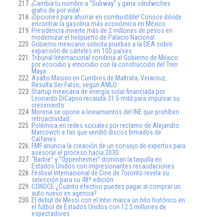
¡Cambia tu nombre a “Subway” y gana sándwiches
gratis de por vida!
¡Opciones para ahorrar en combustible! Conoce dónde
encontrar la gasolina más económica en México
Presidencia invierte más de 2 millones de pesos en
modernizar el helipuerto de Palacio Nacional
Gobierno mexicano solicita pruebas a la DEA sobre
expansión de cárteles en 100 países
Tribunal Internacional condena al Gobierno de México
por ecocidio y etnocidio con la construcción del Tren
Maya
Asalto Masivo en Cumbres de Maltrata, Veracruz,
Resulta Ser Falso, según AMLO
Startup mexicana de energía solar financiada por
Leonardo DiCaprio recauda 31.5 mdd para impulsar su
crecimiento
Morena se opone a lineamientos del INE que prohíben
retroactividad
Polémica en redes sociales por reclamo de Alejandro
Marcovich a fan que vendió discos firmados de
Caifanes
FMF anuncia la creación de un consejo de expertos para
asesorar el proceso hacia 2030
“Barbie” y “Oppenheimer” dominan la taquilla en
Estados Unidos con impresionantes recaudaciones
Festival Internacional de Cine de Toronto revela su
selección para su 48ª edición
CONOCE ¿Cuánto efectivo puedes pagar al comprar un
auto nuevo en agencia?
El debut de Messi con el Inter marca un hito histórico en
el futbol de Estados Unidos con 12.5 millones de
espectadores