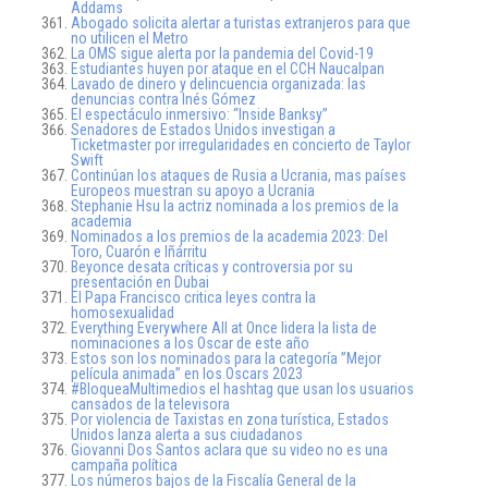
Addams
Abogado solicita alertar a turistas extranjeros para que
no utilicen el Metro
La OMS sigue alerta por la pandemia del Covid-19
Estudiantes huyen por ataque en el CCH Naucalpan
Lavado de dinero y delincuencia organizada: las
denuncias contra Inés Gómez
El espectáculo inmersivo: “Inside Banksy”
Senadores de Estados Unidos investigan a
Ticketmaster por irregularidades en concierto de Taylor
Swift
Continúan los ataques de Rusia a Ucrania, mas países
Europeos muestran su apoyo a Ucrania
Stephanie Hsu la actriz nominada a los premios de la
academia
Nominados a los premios de la academia 2023: Del
Toro, Cuarón e Iñárritu
Beyonce desata críticas y controversia por su
presentación en Dubai
El Papa Francisco critica leyes contra la
homosexualidad
Everything Everywhere All at Once lidera la lista de
nominaciones a los Oscar de este año
Estos son los nominados para la categoría ”Mejor
película animada” en los Oscars 2023
#BloqueaMultimedios el hashtag que usan los usuarios
cansados de la televisora
Por violencia de Taxistas en zona turística, Estados
Unidos lanza alerta a sus ciudadanos
Giovanni Dos Santos aclara que su video no es una
campaña política
Los números bajos de la Fiscalía General de la