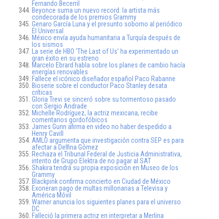
Fernando Becerril
Beyonce suma un nuevo record: la artista más
condecorada de los premios Grammy
Genaro García Luna y el presunto soborno al periódico
El Universal
México envía ayuda humanitaria a Turquía después de
los sismos
La serie de HBO ‘The Last of Us’ ha experimentado un
gran éxito en su estreno
Marcelo Ebrard habla sobre los planes de cambio hacía
energías renovables
Fallece el icónico diseñador español Paco Rabanne
Bioserie sobre el conductor Paco Stanley desata
críticas
Gloria Trevi se sinceró sobre su tormentoso pasado
con Sergio Andrade
Michelle Rodríguez, la actriz mexicana, recibe
comentarios gordofóbicos
James Gunn afirma en video no haber despedido a
Henry Cavill
AMLO argumenta que investigación contra SEP es para
afectar a Delfina Gómez
Rechaza el Tribunal Federal de Justicia Administrativa,
intento de Grupo Elektra de no pagar al SAT
Shakira tendrá su propia exposición en Museo de los
Grammy
Blackpink confirma concierto en Ciudad de México
Exoneran pago de multas millonarias a Televisa y
América Móvil
Warner anuncia los siguientes planes para el universo
DC
Falleció la primera actriz en interpretar a Merlina