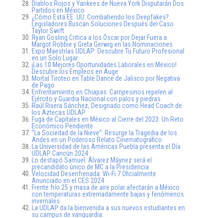
Diablos Rojos y Yankees de Nueva York Disputarán Dos
Partidos en México
¿Cómo Está EE. UU. Combatiendo los Deepfakes?
Legisladores Buscan Soluciones Después del Caso
Taylor Swift
Ryan Gosling Critica a los Óscar por Dejar Fuera a
Margot Robbie y Greta Gerwig en las Nominaciones
Expo Maestrías UDLAP: Descubre Tu Futuro Profesional
en un Solo Lugar
¡Las 10 Mejores Oportunidades Laborales en México!
Descubre los Empleos en Auge
Mortal Tiroteo en Table Dance de Jalisco por Negativa
de Pago
Enfrentamiento en Chiapas: Campesinos repelen al
Ejército y Guardia Nacional con palos y piedras.
Raúl Rivera Sánchez, Designado como Head Coach de
los Aztecas UDLAP
Fuga de Capitales en México al Cierre del 2023: Un Reto
Económico Pendiente
“La Sociedad de la Nieve”: Resurge la Tragedia de los
Andes en un Poderoso Relato Cinematográfico
La Universidad de las Américas Puebla presenta el Día
UDLAP Cancún 2024
Lo destapó Samuel: Álvarez Máynez será el
precandidato único de MC a la Presidencia
Velocidad Desenfrenada: Wi-Fi 7 Oficialmente
Anunciado en el CES 2024
Frente frío 25 y masa de aire polar afectarán a México
con temperaturas extremadamente bajas y fenómenos
invernales.
La UDLAP da la bienvenida a sus nuevos estudiantes en
su campus de vanguardia