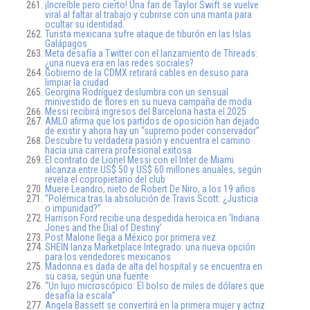
¡Increíble pero cierto! Una fan de Taylor Swift se vuelve
viral al faltar al trabajo y cubrirse con una manta para
ocultar su identidad.
Turista mexicana sufre ataque de tiburón en las Islas
Galápagos
Meta desafía a Twitter con el lanzamiento de Threads:
¿una nueva era en las redes sociales?
Gobierno de la CDMX retirará cables en desuso para
limpiar la ciudad
Georgina Rodríguez deslumbra con un sensual
minivestido de flores en su nueva campaña de moda
Messi recibirá ingresos del Barcelona hasta el 2025
AMLO afirma que los partidos de oposición han dejado
de existir y ahora hay un “supremo poder conservador”
Descubre tu verdadera pasión y encuentra el camino
hacia una carrera profesional exitosa
El contrato de Lionel Messi con el Inter de Miami
alcanza entre US$ 50 y US$ 60 millones anuales, según
revela el copropietario del club
Muere Leandro, nieto de Robert De Niro, a los 19 años
“Polémica tras la absolución de Travis Scott: ¿Justicia
o impunidad?”
Harrison Ford recibe una despedida heroica en ‘Indiana
Jones and the Dial of Destiny’
Post Malone llega a México por primera vez
SHEIN lanza Marketplace Integrado: una nueva opción
para los vendedores mexicanos
Madonna es dada de alta del hospital y se encuentra en
su casa, según una fuente
“Un lujo microscópico: El bolso de miles de dólares que
desafía la escala”
Angela Bassett se convertirá en la primera mujer y actriz