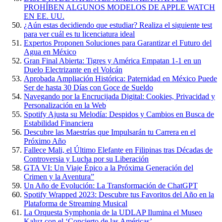
PROHÍBEN ALGUNOS MODELOS DE APPLE WATCH
EN EE. UU.
¿Aún estas decidiendo que estudiar? Realiza el siguiente test
para ver cuál es tu licenciatura ideal
Expertos Proponen Soluciones para Garantizar el Futuro del
Agua en México
Gran Final Abierta: Tigres y América Empatan 1-1 en un
Duelo Electrizante en el Volcán
Aprobada Ampliación Histórica: Paternidad en México Puede
Ser de hasta 30 Días con Goce de Sueldo
Navegando por la Encrucijada Digital: Cookies, Privacidad y
Personalización en la Web
Spotify Ajusta su Melodía: Despidos y Cambios en Busca de
Estabilidad Financiera
Descubre las Maestrías que Impulsarán tu Carrera en el
Próximo Año
Fallece Mali, el Último Elefante en Filipinas tras Décadas de
Controversia y Lucha por su Liberación
GTA VI: Un Viaje Épico a la Próxima Generación del
Crimen y la Aventura”
Un Año de Evolución: La Transformación de ChatGPT
Spotify Wrapped 2023: Descubre tus Favoritos del Año en la
Plataforma de Streaming Musical
La Orquesta Symphonia de la UDLAP Ilumina el Museo
Kaluz con el ‘Concierto de las Américas’