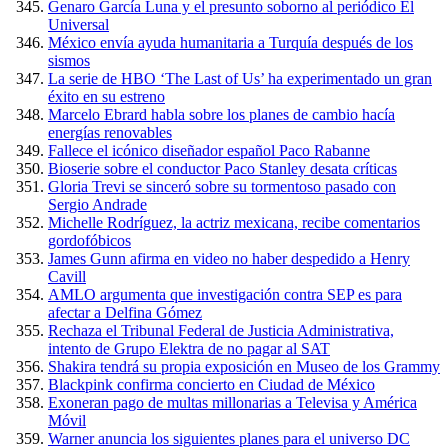
Genaro García Luna y el presunto soborno al periódico El
Universal
México envía ayuda humanitaria a Turquía después de los
sismos
La serie de HBO ‘The Last of Us’ ha experimentado un gran
éxito en su estreno
Marcelo Ebrard habla sobre los planes de cambio hacía
energías renovables
Fallece el icónico diseñador español Paco Rabanne
Bioserie sobre el conductor Paco Stanley desata críticas
Gloria Trevi se sinceró sobre su tormentoso pasado con
Sergio Andrade
Michelle Rodríguez, la actriz mexicana, recibe comentarios
gordofóbicos
James Gunn afirma en video no haber despedido a Henry
Cavill
AMLO argumenta que investigación contra SEP es para
afectar a Delfina Gómez
Rechaza el Tribunal Federal de Justicia Administrativa,
intento de Grupo Elektra de no pagar al SAT
Shakira tendrá su propia exposición en Museo de los Grammy
Blackpink confirma concierto en Ciudad de México
Exoneran pago de multas millonarias a Televisa y América
Móvil
Warner anuncia los siguientes planes para el universo DC