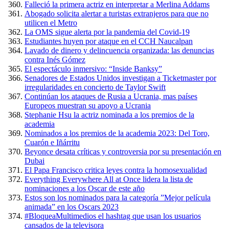
Falleció la primera actriz en interpretar a Merlina Addams
Abogado solicita alertar a turistas extranjeros para que no
utilicen el Metro
La OMS sigue alerta por la pandemia del Covid-19
Estudiantes huyen por ataque en el CCH Naucalpan
Lavado de dinero y delincuencia organizada: las denuncias
contra Inés Gómez
El espectáculo inmersivo: “Inside Banksy”
Senadores de Estados Unidos investigan a Ticketmaster por
irregularidades en concierto de Taylor Swift
Continúan los ataques de Rusia a Ucrania, mas países
Europeos muestran su apoyo a Ucrania
Stephanie Hsu la actriz nominada a los premios de la
academia
Nominados a los premios de la academia 2023: Del Toro,
Cuarón e Iñárritu
Beyonce desata críticas y controversia por su presentación en
Dubai
El Papa Francisco critica leyes contra la homosexualidad
Everything Everywhere All at Once lidera la lista de
nominaciones a los Oscar de este año
Estos son los nominados para la categoría ”Mejor película
animada” en los Oscars 2023
#BloqueaMultimedios el hashtag que usan los usuarios
cansados de la televisora