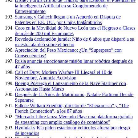
Disney Forma Grupo de Trabajo para Explorar el Potencial de
la Inteligencia Artificial en su Conglomerado de
Entretenimiento
Samsung y Caltech llegan a un Acuerdo en Disputa de
Patentes en EE. UU. por Chips Inalámbricos
Caos en la Movilidad de Nuevo León tras el Regreso a Clases
de más de 200 mil Estudiantes
Revelada declaración jurada: Niño de 6 años que disparó a su
maestra alardeó sobre el hecho
Apreciación del Peso Mexicano: ¿Un “Superpeso” con
Consecuencias?
Rusia anuncia emocionante misión lunar robótica después de
47 años
Call of Duty: Modern Warfare III Llegará el 10 de
Noviembre, Anuncia Activision
Boeing Posterga el Lanzamiento de la Nave Starliner con
Astronautas Hasta Marzo
Después de 11 Años de Matrimonio, Natalie Portman Decide
Separarse
Fallece William Friedkin, director de “El exorcista” y “The
French Connection”, a los 87 años
“Mercado Libre lanza Mercado Play: una plataforma gratuita
de streaming con amplio catálogo de contenidos”
Hyundai y Kia piden estacionar vehículos afuera por riesgo
de incendios