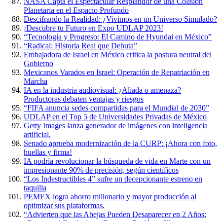
NASA Capta el Espectacular Resplandor de una Colisión
Planetaria en el Espacio Profundo
Descifrando la Realidad: ¿Vivimos en un Universo Simulado?
¡Descubre tu Futuro en Expo UDLAP 2023!
“Tecnología y Progreso: El Camino de Hyundai en México”
“Radical: Historia Real que Debuta”
Embajadora de Israel en México critica la postura neutral del
Gobierno
Mexicanos Varados en Israel: Operación de Repatriación en
Marcha
IA en la industria audiovisual: ¿Aliada o amenaza?
Productoras debaten ventajas y riesgos
“FIFA anuncia sedes compartidas para el Mundial de 2030”
UDLAP en el Top 5 de Universidades Privadas de México
Getty Images lanza generador de imágenes con inteligencia
artificial.
Senado aprueba modernización de la CURP: ¡Ahora con foto,
huellas y firma!
IA podría revolucionar la búsqueda de vida en Marte con un
impresionante 90% de precisión, según científicos
“Los Indestructibles 4” sufre un decepcionante estreno en
taquilla
PEMEX logra ahorro millonario y mayor producción al
optimizar sus plataformas.
“Advierten que las Abejas Pueden Desaparecer en 2 Años: