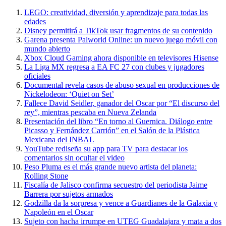
LEGO: creatividad, diversión y aprendizaje para todas las
edades
Disney permitirá a TikTok usar fragmentos de su contenido
Garena presenta Palworld Online: un nuevo juego móvil con
mundo abierto
Xbox Cloud Gaming ahora disponible en televisores Hisense
La Liga MX regresa a EA FC 27 con clubes y jugadores
oficiales
Documental revela casos de abuso sexual en producciones de
Nickelodeon: ‘Quiet on Set’
Fallece David Seidler, ganador del Oscar por “El discurso del
rey”, mientras pescaba en Nueva Zelanda
Presentación del libro “En torno al Guernica. Diálogo entre
Picasso y Fernández Carrión” en el Salón de la Plástica
Mexicana del INBAL
YouTube rediseña su app para TV para destacar los
comentarios sin ocultar el video
Peso Pluma es el más grande nuevo artista del planeta:
Rolling Stone
Fiscalía de Jalisco confirma secuestro del periodista Jaime
Barrera por sujetos armados
Godzilla da la sorpresa y vence a Guardianes de la Galaxia y
Napoleón en el Oscar
Sujeto con hacha irrumpe en UTEG Guadalajara y mata a dos