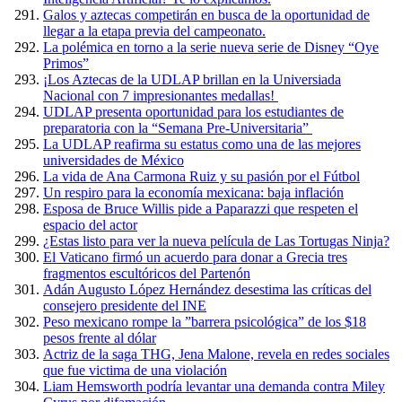
Galos y aztecas competirán en busca de la oportunidad de
llegar a la etapa previa del campeonato.
La polémica en torno a la serie nueva serie de Disney “Oye
Primos”
¡Los Aztecas de la UDLAP brillan en la Universiada
Nacional con 7 impresionantes medallas!
UDLAP presenta oportunidad para los estudiantes de
preparatoria con la “Semana Pre-Universitaria”
La UDLAP reafirma su estatus como una de las mejores
universidades de México
La vida de Ana Carmona Ruiz y su pasión por el Fútbol
Un respiro para la economía mexicana: baja inflación
Esposa de Bruce Willis pide a Paparazzi que respeten el
espacio del actor
¿Estas listo para ver la nueva película de Las Tortugas Ninja?
El Vaticano firmó un acuerdo para donar a Grecia tres
fragmentos escultóricos del Partenón
Adán Augusto López Hernández desestima las críticas del
consejero presidente del INE
Peso mexicano rompe la ”barrera psicológica” de los $18
pesos frente al dólar
Actriz de la saga THG, Jena Malone, revela en redes sociales
que fue victima de una violación
Liam Hemsworth podría levantar una demanda contra Miley