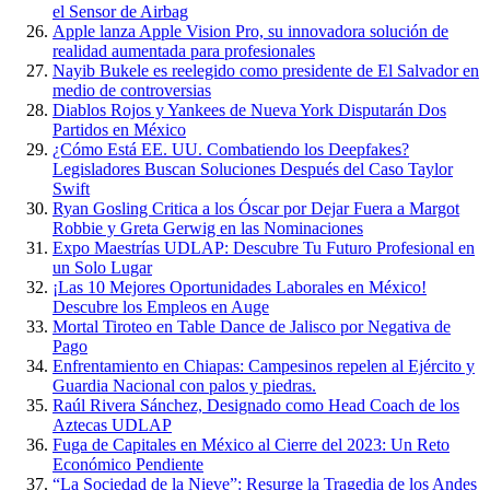
el Sensor de Airbag
Apple lanza Apple Vision Pro, su innovadora solución de
realidad aumentada para profesionales
Nayib Bukele es reelegido como presidente de El Salvador en
medio de controversias
Diablos Rojos y Yankees de Nueva York Disputarán Dos
Partidos en México
¿Cómo Está EE. UU. Combatiendo los Deepfakes?
Legisladores Buscan Soluciones Después del Caso Taylor
Swift
Ryan Gosling Critica a los Óscar por Dejar Fuera a Margot
Robbie y Greta Gerwig en las Nominaciones
Expo Maestrías UDLAP: Descubre Tu Futuro Profesional en
un Solo Lugar
¡Las 10 Mejores Oportunidades Laborales en México!
Descubre los Empleos en Auge
Mortal Tiroteo en Table Dance de Jalisco por Negativa de
Pago
Enfrentamiento en Chiapas: Campesinos repelen al Ejército y
Guardia Nacional con palos y piedras.
Raúl Rivera Sánchez, Designado como Head Coach de los
Aztecas UDLAP
Fuga de Capitales en México al Cierre del 2023: Un Reto
Económico Pendiente
“La Sociedad de la Nieve”: Resurge la Tragedia de los Andes