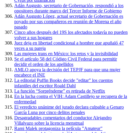
Cyrus por difamación
Adán Augusto, secretario de Gobernación, respondió a los
opositores durante marco del Tercer Informe de Gobierno
Adán Augusto López, actual secretario de Gobernación es
poyado por sus compañeros en reunión de Morena el año
pasado
Cinco años después del 19S los afectados todavía no pueden
volver a sus hogares
Juez deja en libertad condicional a hombre que apuñaló 47
veces a su pareja
Las mujeres trans en México: los retos y la invisibilidad
Se el artículo 58 del Código Civil Federal para permitir
decidir el orden de los apellidos
AMLO apoya la decisión del TEPJF para que una mujer
encabece el INE
La editorial Puffin Books decide ”editar” los cuentos
infantiles del escritor Roald Dahl
La función “Sorpréndeme” es retirada de Netflix
En la lucha contra el VIH: Adam Castillejo se recupera de la
enfermedad
El veredicto unánime del jurado declara culpable a Genaro
García Luna por cinco delitos penales
Desagradables comentarios del conductor Alejandro
Villalvazo sobre la licencia menstrual
Rami Malek protagoniza la película ”Amateur”