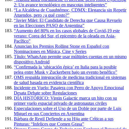
2: Un avance tecnológico en mascotas inteligentes”
“La Alcaldesa de Cuauhtémoc, CDMX: Elegancia sin Repetir
Atuendos, pero ¿a qué costo?”
“Javier Milei: El Candidato de Derecha que Causa Revuelo
en las Elecciones PASO de Argentina”
“Aumento del 80% en los casos globales de Covid-19 este
verano: Corea del Sur, el epicentro de la oleada en Asia-
Pacífico”
Anuncian los Premios Rolling Stone en Español con
Nominaciones en Música, Cine y Series
Título: WhatsApp permite usar múltiples cuentas en un mismo
dispositivo Android
“Confirmada la ‘ubicación épica’ en Italia para la posible
pelea entre Musk y Zuckerberg bajo un evento benéfico”
OMS respalda integración de medicina tradicional en sistemas
de salud basada en evidencia científica
Incidente en Vuelo: Pasajera con Perro de Apoyo Emocional
Desata Debate sobre Regulaciones
DÍA HISTÓRICO: Virgin Galactic marca un hito con su
primer vuelo espacial privado de astronautas civiles
Especulaciones sobre el Uso de un Doble por parte de Luis
Miguel en sus Conciertos en Argentina
Bárbara de Regil Defiende a su Hija ante Críticas a sus
Pinturas: “Infelices que Comen Grasa”