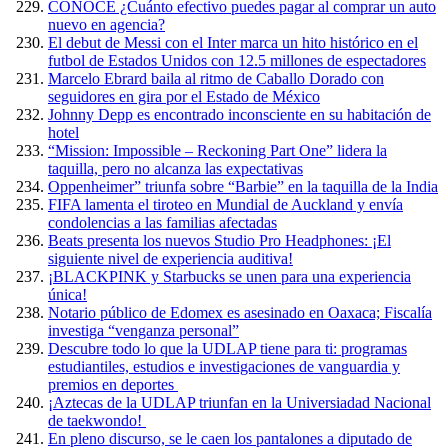
CONOCE ¿Cuánto efectivo puedes pagar al comprar un auto
nuevo en agencia?
El debut de Messi con el Inter marca un hito histórico en el
futbol de Estados Unidos con 12.5 millones de espectadores
Marcelo Ebrard baila al ritmo de Caballo Dorado con
seguidores en gira por el Estado de México
Johnny Depp es encontrado inconsciente en su habitación de
hotel
“Mission: Impossible – Reckoning Part One” lidera la
taquilla, pero no alcanza las expectativas
Oppenheimer” triunfa sobre “Barbie” en la taquilla de la India
FIFA lamenta el tiroteo en Mundial de Auckland y envía
condolencias a las familias afectadas
Beats presenta los nuevos Studio Pro Headphones: ¡El
siguiente nivel de experiencia auditiva!
¡BLACKPINK y Starbucks se unen para una experiencia
única!
Notario público de Edomex es asesinado en Oaxaca; Fiscalía
investiga “venganza personal”
Descubre todo lo que la UDLAP tiene para ti: programas
estudiantiles, estudios e investigaciones de vanguardia y
premios en deportes
¡Aztecas de la UDLAP triunfan en la Universiadad Nacional
de taekwondo!
En pleno discurso, se le caen los pantalones a diputado de