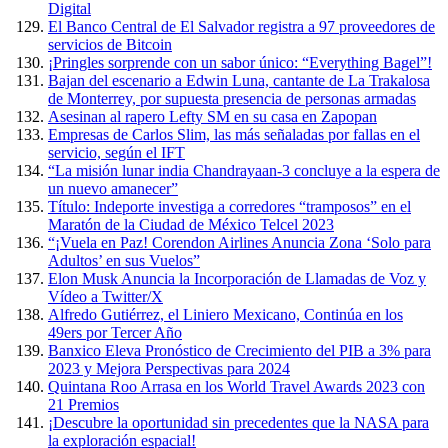
Digital
El Banco Central de El Salvador registra a 97 proveedores de
servicios de Bitcoin
¡Pringles sorprende con un sabor único: “Everything Bagel”!
Bajan del escenario a Edwin Luna, cantante de La Trakalosa
de Monterrey, por supuesta presencia de personas armadas
Asesinan al rapero Lefty SM en su casa en Zapopan
Empresas de Carlos Slim, las más señaladas por fallas en el
servicio, según el IFT
“La misión lunar india Chandrayaan-3 concluye a la espera de
un nuevo amanecer”
Título: Indeporte investiga a corredores “tramposos” en el
Maratón de la Ciudad de México Telcel 2023
“¡Vuela en Paz! Corendon Airlines Anuncia Zona ‘Solo para
Adultos’ en sus Vuelos”
Elon Musk Anuncia la Incorporación de Llamadas de Voz y
Vídeo a Twitter/X
Alfredo Gutiérrez, el Liniero Mexicano, Continúa en los
49ers por Tercer Año
Banxico Eleva Pronóstico de Crecimiento del PIB a 3% para
2023 y Mejora Perspectivas para 2024
Quintana Roo Arrasa en los World Travel Awards 2023 con
21 Premios
¡Descubre la oportunidad sin precedentes que la NASA para
la exploración espacial!