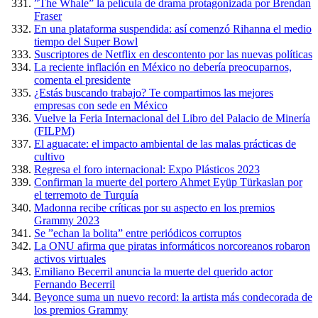
”The Whale” la película de drama protagonizada por Brendan
Fraser
En una plataforma suspendida: así comenzó Rihanna el medio
tiempo del Super Bowl
Suscriptores de Netflix en descontento por las nuevas políticas
La reciente inflación en México no debería preocuparnos,
comenta el presidente
¿Estás buscando trabajo? Te compartimos las mejores
empresas con sede en México
Vuelve la Feria Internacional del Libro del Palacio de Minería
(FILPM)
El aguacate: el impacto ambiental de las malas prácticas de
cultivo
Regresa el foro internacional: Expo Plásticos 2023
Confirman la muerte del portero Ahmet Eyüp Türkaslan por
el terremoto de Turquía
Madonna recibe críticas por su aspecto en los premios
Grammy 2023
Se ”echan la bolita” entre periódicos corruptos
La ONU afirma que piratas informáticos norcoreanos robaron
activos virtuales
Emiliano Becerril anuncia la muerte del querido actor
Fernando Becerril
Beyonce suma un nuevo record: la artista más condecorada de
los premios Grammy