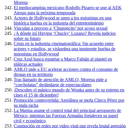
Morena
El mediocampista mexicano Rodolfo Pizarro se une al AEK
Atenas para la próxima temporada
Actores de Hollywood se unen a los guionistas en una
histórica huelga en la industria del entretenimiento
Vinculan a proceso a ‘Chuponcito’ por acoso sexual
¿A dónde irá Hirving ‘Chucky’ Lozano? Revela indicios
sobre su futuro
Crisis en la industria cinematográfica: Sin acuerdo entre
actores y estudios, se vislumbra una inminente huelga de
guionistas en Hollywood
Cruz Azul busca repatriar a Marco Fabián al plantel en
pláticas actuales
AMLO pide a EU acelerar acciones contra el consumo de
drogas en su territorio
Tras llamado de atención de AMLO, Morena pide a
“corcholatas” deslindarse de espectaculares
¡Descubre el mágico mundo de Wonka antes de su estreno en
cines el 15 de diciembre!
Promoción controvertida: Aerolínea se mofa Checo Pérez por
su mala racha
La Marina asume el control total del principal aeropuerto de
México, mientras las Fuerzas Armadas fortalecen su papel
civil y económico
Conmoción en redes por video viral que revela brutal agresión