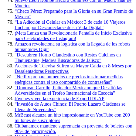
Nuevo León Rompe Récord Guinness con un Macro altar de
Muertos
“Checo Pérez: Preparado para la Gloria en su Gran Premio de
México”
“La Adicción al Celular en México: 3 de cada 10 Viajeros
Luchan por Desconectarse de su Vida Digital”
¡Meta Lanza una Revolucionaria Pantalla de Inicio Exclusiva
para Celebridades de Instagram!
Amazon revoluciona su logística con la llegada de los robots
humanoides Digit
“Descubren Horno Clandestino con Restos Calcinos en
Tlaquepaque, Madres Buscadoras de Jalisco”
Acciones de Televisa Sufren su Mayor Caída en 8 Meses por
Desalentadoras Perspectivas
“Netflix prepara aumentos de precios tras tomar medidas
enérgicas contra el uso compartido de contraseñas”
“Donovan Carrillo, Patinador Mexicano que Desafió las
Adversidades en el Trofeo Internacional de Escocia”
Jóvenes viven la experiencia de Expo UDLAP
“Invasión de Autos Chinos: El Puerto Lázaro Cárdenas se
Llena de Novedades”
MrBeast alcanza un hito impresionante en YouTube con 200
millones de suscriptores
Citibanamex mantiene supremacía en preventa de boletos con
90% de participación.