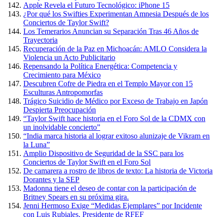
Apple Revela el Futuro Tecnológico: iPhone 15
¿Por qué los Swifties Experimentan Amnesia Después de los
Conciertos de Taylor Swift?
Los Temerarios Anuncian su Separación Tras 46 Años de
Trayectoria
Recuperación de la Paz en Michoacán: AMLO Considera la
Violencia un Acto Publicitario
Repensando la Política Energética: Competencia y
Crecimiento para México
Descubren Cofre de Piedra en el Templo Mayor con 15
Esculturas Antropomorfas
Trágico Suicidio de Médico por Exceso de Trabajo en Japón
Despierta Preocupación
“Taylor Swift hace historia en el Foro Sol de la CDMX con
un inolvidable concierto”
“India marca historia al lograr exitoso alunizaje de Vikram en
la Luna”
Amplio Dispositivo de Seguridad de la SSC para los
Conciertos de Taylor Swift en el Foro Sol
De camarera a rostro de libros de texto: La historia de Victoria
Dorantes y la SEP
Madonna tiene el deseo de contar con la participación de
Britney Spears en su próxima gira.
Jenni Hermoso Exige “Medidas Ejemplares” por Incidente
con Luis Rubiales, Presidente de RFEF