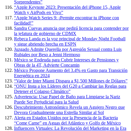
Sorprendentes”
“Apple Keynote 2023: Presentación del iPhone 15, Apple
Watch y AirPods en Vivo”
“Apple Watch Series 9: ¡Permite encontrar tu iPhone con
facilidad!”
Sandra Cuevas anuncia que pedirá licencia para contender por
la jefatura de gobierno de CDMX
Rebeca Landa es la voz principal de Monday Night Football
y sigue abriendo brecha en ESPN
Juzgado Admite Querella por Agresión Sexual contra Luis
Rubiales por Beso a Jenni Hermoso
México se Endeuda para Cubrir Intereses de Pensiones y
Obras de la 4T, Advierte Concamin
México Propone Aumento del 3.4% en Gasto para Transición
Energética en 2024
“Valor de Inter Miami Dispara a $1,500 Millones de Dólares”
“ONU Insta a los Líderes del G20 a Cambiar las Reglas para
Detener el Colapso Climático”
Advertencia: Usar Papel de Baño para Limpiarse la Nariz
Puede Ser Perjudicial para la Salud
Descubrimiento Astronómico Revela un Agujero Negro que
Devora Gradualmente una Estrella Similar al Sol
Alerta en Estados Unidos por la Presencia de la Bacteria
“Come Carne” en Aguas del Atlántico y Golfo de México
Influencers Virtuales: La Revolución del Marketing en la Era