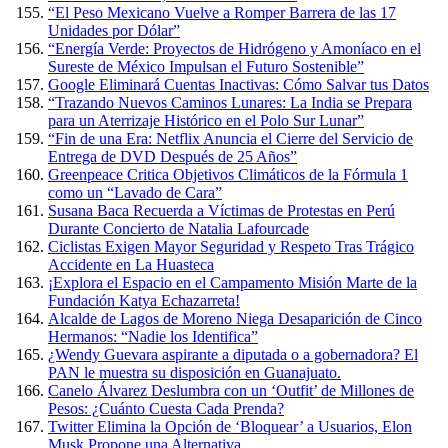
“El Peso Mexicano Vuelve a Romper Barrera de las 17
Unidades por Dólar”
“Energía Verde: Proyectos de Hidrógeno y Amoníaco en el
Sureste de México Impulsan el Futuro Sostenible”
Google Eliminará Cuentas Inactivas: Cómo Salvar tus Datos
“Trazando Nuevos Caminos Lunares: La India se Prepara
para un Aterrizaje Histórico en el Polo Sur Lunar”
“Fin de una Era: Netflix Anuncia el Cierre del Servicio de
Entrega de DVD Después de 25 Años”
Greenpeace Critica Objetivos Climáticos de la Fórmula 1
como un “Lavado de Cara”
Susana Baca Recuerda a Víctimas de Protestas en Perú
Durante Concierto de Natalia Lafourcade
Ciclistas Exigen Mayor Seguridad y Respeto Tras Trágico
Accidente en La Huasteca
¡Explora el Espacio en el Campamento Misión Marte de la
Fundación Katya Echazarreta!
Alcalde de Lagos de Moreno Niega Desaparición de Cinco
Hermanos: “Nadie los Identifica”
¿Wendy Guevara aspirante a diputada o a gobernadora? El
PAN le muestra su disposición en Guanajuato.
Canelo Álvarez Deslumbra con un ‘Outfit’ de Millones de
Pesos: ¿Cuánto Cuesta Cada Prenda?
Twitter Elimina la Opción de ‘Bloquear’ a Usuarios, Elon
Musk Propone una Alternativa