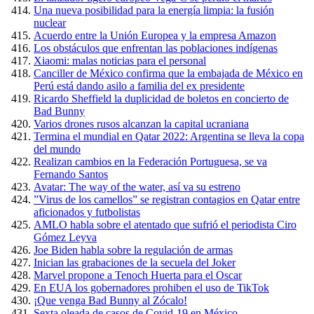
Una nueva posibilidad para la energía limpia: la fusión
nuclear
Acuerdo entre la Unión Europea y la empresa Amazon
Los obstáculos que enfrentan las poblaciones indígenas
Xiaomi: malas noticias para el personal
Canciller de México confirma que la embajada de México en
Perú está dando asilo a familia del ex presidente
Ricardo Sheffield la duplicidad de boletos en concierto de
Bad Bunny
Varios drones rusos alcanzan la capital ucraniana
Termina el mundial en Qatar 2022: Argentina se lleva la copa
del mundo
Realizan cambios en la Federación Portuguesa, se va
Fernando Santos
Avatar: The way of the water, así va su estreno
”Virus de los camellos” se registran contagios en Qatar entre
aficionados y futbolistas
AMLO habla sobre el atentado que sufrió el periodista Ciro
Gómez Leyva
Joe Biden habla sobre la regulación de armas
Inician las grabaciones de la secuela del Joker
Marvel propone a Tenoch Huerta para el Oscar
En EUA los gobernadores prohiben el uso de TikTok
¡Que venga Bad Bunny al Zócalo!
Sexta oleada de casos de Covid-19 en México