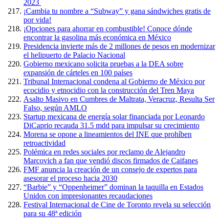
2023
¡Cambia tu nombre a “Subway” y gana sándwiches gratis de
por vida!
¡Opciones para ahorrar en combustible! Conoce dónde
encontrar la gasolina más económica en México
Presidencia invierte más de 2 millones de pesos en modernizar
el helipuerto de Palacio Nacional
Gobierno mexicano solicita pruebas a la DEA sobre
expansión de cárteles en 100 países
Tribunal Internacional condena al Gobierno de México por
ecocidio y etnocidio con la construcción del Tren Maya
Asalto Masivo en Cumbres de Maltrata, Veracruz, Resulta Ser
Falso, según AMLO
Startup mexicana de energía solar financiada por Leonardo
DiCaprio recauda 31.5 mdd para impulsar su crecimiento
Morena se opone a lineamientos del INE que prohíben
retroactividad
Polémica en redes sociales por reclamo de Alejandro
Marcovich a fan que vendió discos firmados de Caifanes
FMF anuncia la creación de un consejo de expertos para
asesorar el proceso hacia 2030
“Barbie” y “Oppenheimer” dominan la taquilla en Estados
Unidos con impresionantes recaudaciones
Festival Internacional de Cine de Toronto revela su selección
para su 48ª edición