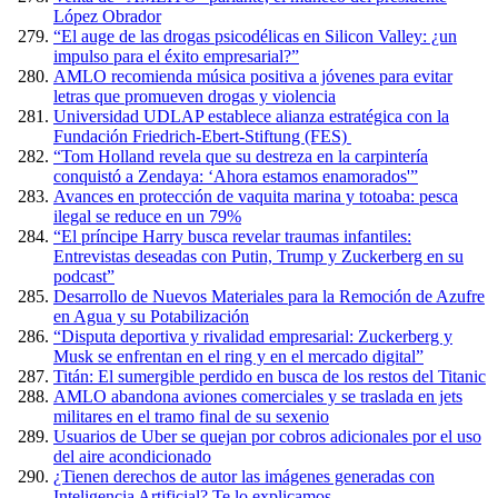
López Obrador
“El auge de las drogas psicodélicas en Silicon Valley: ¿un
impulso para el éxito empresarial?”
AMLO recomienda música positiva a jóvenes para evitar
letras que promueven drogas y violencia
Universidad UDLAP establece alianza estratégica con la
Fundación Friedrich-Ebert-Stiftung (FES)
“Tom Holland revela que su destreza en la carpintería
conquistó a Zendaya: ‘Ahora estamos enamorados'”
Avances en protección de vaquita marina y totoaba: pesca
ilegal se reduce en un 79%
“El príncipe Harry busca revelar traumas infantiles:
Entrevistas deseadas con Putin, Trump y Zuckerberg en su
podcast”
Desarrollo de Nuevos Materiales para la Remoción de Azufre
en Agua y su Potabilización
“Disputa deportiva y rivalidad empresarial: Zuckerberg y
Musk se enfrentan en el ring y en el mercado digital”
Titán: El sumergible perdido en busca de los restos del Titanic
AMLO abandona aviones comerciales y se traslada en jets
militares en el tramo final de su sexenio
Usuarios de Uber se quejan por cobros adicionales por el uso
del aire acondicionado
¿Tienen derechos de autor las imágenes generadas con
Inteligencia Artificial? Te lo explicamos.