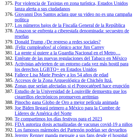
Por violencia de Taxistas en zona turística, Estados Unidos
lanza alerta a sus ciudadanos
Giovanni Dos Santos aclara que su video no es una campaña
política
Los números bajos de la Fiscalía General de la República
Amazon se enfrenta a ciberestafa denominada: secuestro de
reseñas
Donald Trump ¿De regreso a redes sociales?
¡Feliz cumpleaños! al cómico actor Jim Carrey
La gente sí quiere a la Guardia Nacional en el Metro…
Entérate de las nuevas regulaciones del Tabaco en México
Activistas advierten de un entorno cada vez más hostil para
los derechos LGBTQ+ en Estados Unidos
Fallece Lisa Marie Presley a los 54 años de edad
Accesos de la Zona Arqueológica de Chichén Itzá.
Zonas que serían afectadas si el Popocatépetl hace erupción
Estudio de la Universidad de Louisville demuestra que los
cigarrillos electrónicos promueven arritmias
Pinocho gana Globo de Oro a mejor película animada
Joe Biden llegará primero a México para la Cumbre de
Líderes de América del Norte
Te compartimos los días festivos para el 2023
FDA autoriza dosis actualizadas de vacunas covid-19 a niños
Los famosos mármoles del Partenón podrían ser devueltos
Jeremy Renner manda mensaje a sus fans desde el hospital