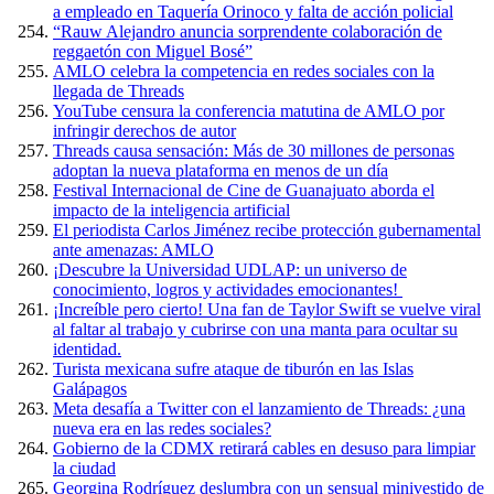
a empleado en Taquería Orinoco y falta de acción policial
“Rauw Alejandro anuncia sorprendente colaboración de
reggaetón con Miguel Bosé”
AMLO celebra la competencia en redes sociales con la
llegada de Threads
YouTube censura la conferencia matutina de AMLO por
infringir derechos de autor
Threads causa sensación: Más de 30 millones de personas
adoptan la nueva plataforma en menos de un día
Festival Internacional de Cine de Guanajuato aborda el
impacto de la inteligencia artificial
El periodista Carlos Jiménez recibe protección gubernamental
ante amenazas: AMLO
¡Descubre la Universidad UDLAP: un universo de
conocimiento, logros y actividades emocionantes!
¡Increíble pero cierto! Una fan de Taylor Swift se vuelve viral
al faltar al trabajo y cubrirse con una manta para ocultar su
identidad.
Turista mexicana sufre ataque de tiburón en las Islas
Galápagos
Meta desafía a Twitter con el lanzamiento de Threads: ¿una
nueva era en las redes sociales?
Gobierno de la CDMX retirará cables en desuso para limpiar
la ciudad
Georgina Rodríguez deslumbra con un sensual minivestido de