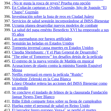
¿No te gusta la rosca de reyes? Prueba esta opción
En Culiacán capturan a Ovidio Guzmán, hijo de Joaquín “El
Chapo” Guzmán
Investigación sobre la fuga de reos en Ciudad Juárez
Servicios de salud seguirán incorporándose al IMSS-Bienestar
Ucrania planea desarrollar nuevos modelos de combate
La salud del papa emérito Benedicto XVI ha empeorado a sus
95 años
Las quemaduras por fuegos artificiales
Seguirán las heladas en Estados Unidos
Tormenta invernal causa muertes en Estados Unidos
Claudia Sheinbaum: ¿Y el Plan General de Desarrollo?
”The edge of Tomorrow” los desafíos detrás de la película
El estreno de la nueva versión de Matilda en musical
Acusaciones de plagio contra la ministra Yasmín Esquivel
Mossa
Netflix estrenará en enero la película ”Ruido”
Volodimir Zelenski en la Casa Blanca
López Obrador reitera las acciones del IMSS Bienestar como
un orgullo
Se concluye el traslado de felinos de la clausurada Fundación
Jaguar Negro-Tigre Blanco
Billie Eilish comparte fotos sobre su fiesta de cumpleaños
Huelga entre el personal de salud en Reino Unido
El lanzador ligero europeo Vega-C se perdió el martes