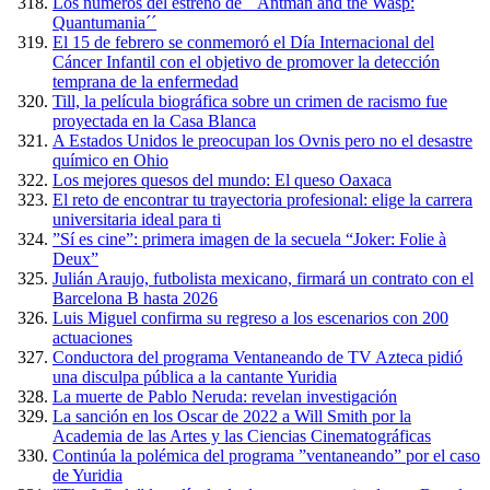
Los números del estreno de ´´Antman and the Wasp:
Quantumania´´
El 15 de febrero se conmemoró el Día Internacional del
Cáncer Infantil con el objetivo de promover la detección
temprana de la enfermedad
Till, la película biográfica sobre un crimen de racismo fue
proyectada en la Casa Blanca
A Estados Unidos le preocupan los Ovnis pero no el desastre
químico en Ohio
Los mejores quesos del mundo: El queso Oaxaca
El reto de encontrar tu trayectoria profesional: elige la carrera
universitaria ideal para ti
”Sí es cine”: primera imagen de la secuela “Joker: Folie à
Deux”
Julián Araujo, futbolista mexicano, firmará un contrato con el
Barcelona B hasta 2026
Luis Miguel confirma su regreso a los escenarios con 200
actuaciones
Conductora del programa Ventaneando de TV Azteca pidió
una disculpa pública a la cantante Yuridia
La muerte de Pablo Neruda: revelan investigación
La sanción en los Oscar de 2022 a Will Smith por la
Academia de las Artes y las Ciencias Cinematográficas
Continúa la polémica del programa ”ventaneando” por el caso
de Yuridia