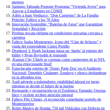
mujeres
Santiago Taboada Propone Programa “Vivienda Joven” para
Apoyar a Estudiantes en CDMX
Adiós a Juan Verduzco, “Don Camerino” de La Familia
Peluche: Fallece a los 78 Años
Innovación Sostenible: “Baterías de Agua” que Garantizan
Seguridad y Reciclaje
Profepa rescata elefanta en condiciones precarias cercana a
carretera
Fallece Sasha Montenegro, ícono del “Cine de ficheras” y
viuda del expresidente López Portillo
Deadpool 3: Hugh Jackman lanza un ‘dardo’ al estreno del
tráiler y Ryan Reynolds le responde
¡Kansas City Chiefs se coronan como campeones de la NFL
en una emocionante final!
Espectacular estreno de ‘Dune: Parte Dos’ en el Auditorio
Nacional: Timothée Chalamet, Zendaya y elenco deslumbran
en la alfombra roja.
Audi advierte a trabajadores: estabilidad laboral en juego
mientras se decide el futuro de la huelga
Resguardo y recuperación en el Zoológico Tamatán: Osezna,
lince y ocelote reciben atención integral
Fallece Pilo Chistes, el reconocido comediante norteño de
Montemorelos
Retiro Masivo de Honda: 750 mil Vehículos con Defecto en