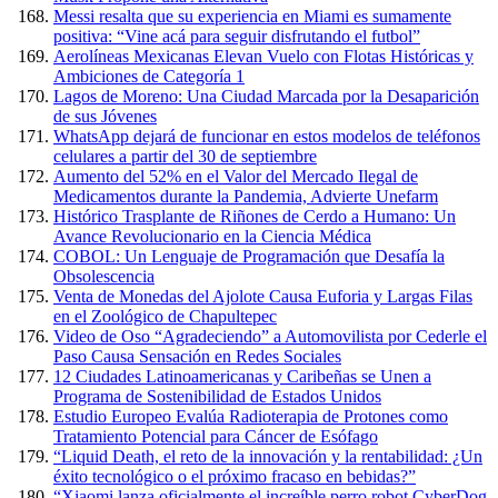
Messi resalta que su experiencia en Miami es sumamente
positiva: “Vine acá para seguir disfrutando el futbol”
Aerolíneas Mexicanas Elevan Vuelo con Flotas Históricas y
Ambiciones de Categoría 1
Lagos de Moreno: Una Ciudad Marcada por la Desaparición
de sus Jóvenes
WhatsApp dejará de funcionar en estos modelos de teléfonos
celulares a partir del 30 de septiembre
Aumento del 52% en el Valor del Mercado Ilegal de
Medicamentos durante la Pandemia, Advierte Unefarm
Histórico Trasplante de Riñones de Cerdo a Humano: Un
Avance Revolucionario en la Ciencia Médica
COBOL: Un Lenguaje de Programación que Desafía la
Obsolescencia
Venta de Monedas del Ajolote Causa Euforia y Largas Filas
en el Zoológico de Chapultepec
Video de Oso “Agradeciendo” a Automovilista por Cederle el
Paso Causa Sensación en Redes Sociales
12 Ciudades Latinoamericanas y Caribeñas se Unen a
Programa de Sostenibilidad de Estados Unidos
Estudio Europeo Evalúa Radioterapia de Protones como
Tratamiento Potencial para Cáncer de Esófago
“Liquid Death, el reto de la innovación y la rentabilidad: ¿Un
éxito tecnológico o el próximo fracaso en bebidas?”
“Xiaomi lanza oficialmente el increíble perro robot CyberDog