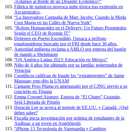
¿Estamos al Borde de un Desastre Ecológico?”
Fábrica de químicos provoca nube tóxica tras explosión en
Azcapotzalco.
“La Innovadora Campaña de Marc Jacobs: Cuando la Moda
Crea Magia en las Calles de Nueva York”
“Robots Humanoides en el Delivery: Un Futuro Prometedor,
Según el CEO de Roomie IT”
Detienen en Puerto Escondido, Oaxaca a prófugo
estadounidense buscado por el FBI desde hace 30 años.
Autoridad indígena reclama a AMLO por entrega del bastón
de mando a Sheinbaum
“QS América Latina 2023: Educación en México”
Niño de 4 años fue ultimado por su familia: gobernador de
Veracruz
Científicos califican de fraude los “extraterrestres” de Jaime
Maussan; esto dijo la UNAM
Cantante Peso Pluma es amenazado por el CJNG previo a su
concierto en Tijuana
Emma Coronel Aispuro, Esposa de “El Chapo” Guzmán,
Será Liberada de Prisión
Huracán Lee se acerca al noreste de EE.UU. y Canadá: ¿Qué
debes saber?
Fiscalía inicia investigación por golpiza de estudiantes de la
Anáhuac a un joven en Angelópolis
“iPhone 15 Tecnología de Vanguardia y Cambios