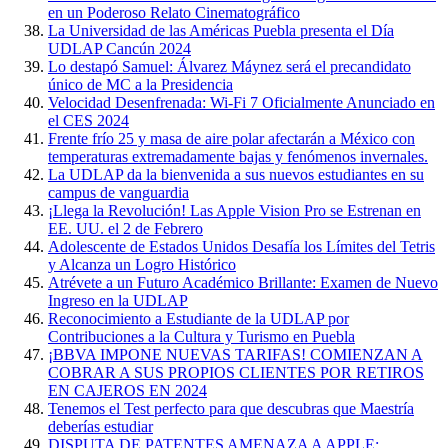
en un Poderoso Relato Cinematográfico
La Universidad de las Américas Puebla presenta el Día
UDLAP Cancún 2024
Lo destapó Samuel: Álvarez Máynez será el precandidato
único de MC a la Presidencia
Velocidad Desenfrenada: Wi-Fi 7 Oficialmente Anunciado en
el CES 2024
Frente frío 25 y masa de aire polar afectarán a México con
temperaturas extremadamente bajas y fenómenos invernales.
La UDLAP da la bienvenida a sus nuevos estudiantes en su
campus de vanguardia
¡Llega la Revolución! Las Apple Vision Pro se Estrenan en
EE. UU. el 2 de Febrero
Adolescente de Estados Unidos Desafía los Límites del Tetris
y Alcanza un Logro Histórico
Atrévete a un Futuro Académico Brillante: Examen de Nuevo
Ingreso en la UDLAP
Reconocimiento a Estudiante de la UDLAP por
Contribuciones a la Cultura y Turismo en Puebla
¡BBVA IMPONE NUEVAS TARIFAS! COMIENZAN A
COBRAR A SUS PROPIOS CLIENTES POR RETIROS
EN CAJEROS EN 2024
Tenemos el Test perfecto para que descubras que Maestría
deberías estudiar
DISPUTA DE PATENTES AMENAZA A APPLE: