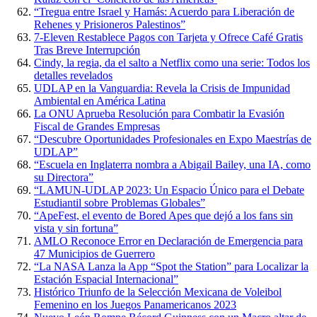
“Tregua entre Israel y Hamás: Acuerdo para Liberación de
Rehenes y Prisioneros Palestinos”
7-Eleven Restablece Pagos con Tarjeta y Ofrece Café Gratis
Tras Breve Interrupción
Cindy, la regia, da el salto a Netflix como una serie: Todos los
detalles revelados
UDLAP en la Vanguardia: Revela la Crisis de Impunidad
Ambiental en América Latina
La ONU Aprueba Resolución para Combatir la Evasión
Fiscal de Grandes Empresas
“Descubre Oportunidades Profesionales en Expo Maestrías de
UDLAP”
“Escuela en Inglaterra nombra a Abigail Bailey, una IA, como
su Directora”
“LAMUN-UDLAP 2023: Un Espacio Único para el Debate
Estudiantil sobre Problemas Globales”
“ApeFest, el evento de Bored Apes que dejó a los fans sin
vista y sin fortuna”
AMLO Reconoce Error en Declaración de Emergencia para
47 Municipios de Guerrero
“La NASA Lanza la App “Spot the Station” para Localizar la
Estación Espacial Internacional”
Histórico Triunfo de la Selección Mexicana de Voleibol
Femenino en los Juegos Panamericanos 2023