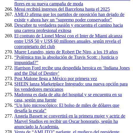
flores en su nueva campaña de moda
Messi recibirá ingresos del Barcelona hasta el 2025
AMLO afirma que los partidos de oposición han dejado de
existir y ahora hay un “supremo poder conservador”
Descubre tu verdadera pasión y encuentra el camino hacia
una carrera profesional exitosa
El contrato de Lionel Messi con el Inter de Miami alcanza
entre US$ 50 y US$ 60 millones anuales, según revela el
copropietario del club
Muere Leandro, nieto de Robert De Niro, a los 19 años
“Polémica tras la absolución de Travis Scott: ¿Justicia o
impunidad?”
Harrison Ford recibe una despedida heroica en ‘Indiana Jones
and the Dial of Destiny’
Post Malone llega a México por primera vez
SHEIN lanza Marketplace Integrado: una nueva opción para
los vendedores mexicanos
Madonna es dada de alta del hospital y se encuentra en su
casa, según una fuente
“Un lujo microscópico: El bolso de miles de dólares que
desafía la escala”
Angela Bassett se convertirá en la primera mujer y actriz de
Marvel Studios en recibir un Oscar honorario, según ha
anunciado la Academia.
Venta de “AMLITO” parlante, el muñeco del presidente