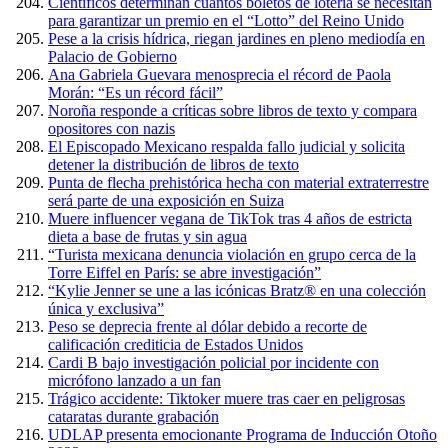
Científicos determinan cuántos boletos de lotería se necesitan
para garantizar un premio en el “Lotto” del Reino Unido
Pese a la crisis hídrica, riegan jardines en pleno mediodía en
Palacio de Gobierno
Ana Gabriela Guevara menosprecia el récord de Paola
Morán: “Es un récord fácil”
Noroña responde a críticas sobre libros de texto y compara
opositores con nazis
El Episcopado Mexicano respalda fallo judicial y solicita
detener la distribución de libros de texto
Punta de flecha prehistórica hecha con material extraterrestre
será parte de una exposición en Suiza
Muere influencer vegana de TikTok tras 4 años de estricta
dieta a base de frutas y sin agua
“Turista mexicana denuncia violación en grupo cerca de la
Torre Eiffel en París: se abre investigación”
“Kylie Jenner se une a las icónicas Bratz® en una colección
única y exclusiva”
Peso se deprecia frente al dólar debido a recorte de
calificación crediticia de Estados Unidos
Cardi B bajo investigación policial por incidente con
micrófono lanzado a un fan
Trágico accidente: Tiktoker muere tras caer en peligrosas
cataratas durante grabación
UDLAP presenta emocionante Programa de Inducción Otoño