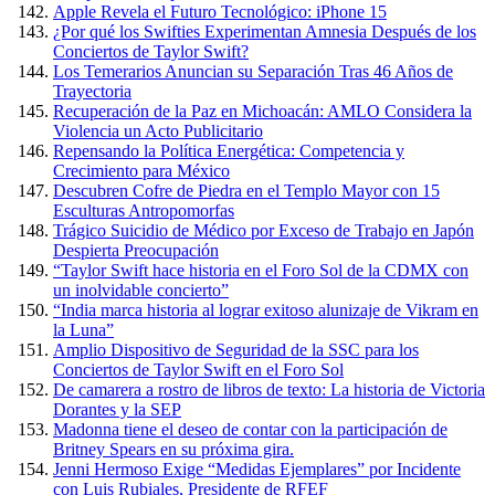
Apple Revela el Futuro Tecnológico: iPhone 15
¿Por qué los Swifties Experimentan Amnesia Después de los
Conciertos de Taylor Swift?
Los Temerarios Anuncian su Separación Tras 46 Años de
Trayectoria
Recuperación de la Paz en Michoacán: AMLO Considera la
Violencia un Acto Publicitario
Repensando la Política Energética: Competencia y
Crecimiento para México
Descubren Cofre de Piedra en el Templo Mayor con 15
Esculturas Antropomorfas
Trágico Suicidio de Médico por Exceso de Trabajo en Japón
Despierta Preocupación
“Taylor Swift hace historia en el Foro Sol de la CDMX con
un inolvidable concierto”
“India marca historia al lograr exitoso alunizaje de Vikram en
la Luna”
Amplio Dispositivo de Seguridad de la SSC para los
Conciertos de Taylor Swift en el Foro Sol
De camarera a rostro de libros de texto: La historia de Victoria
Dorantes y la SEP
Madonna tiene el deseo de contar con la participación de
Britney Spears en su próxima gira.
Jenni Hermoso Exige “Medidas Ejemplares” por Incidente
con Luis Rubiales, Presidente de RFEF