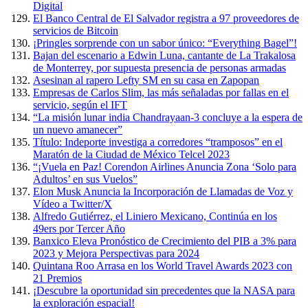
Digital
El Banco Central de El Salvador registra a 97 proveedores de
servicios de Bitcoin
¡Pringles sorprende con un sabor único: “Everything Bagel”!
Bajan del escenario a Edwin Luna, cantante de La Trakalosa
de Monterrey, por supuesta presencia de personas armadas
Asesinan al rapero Lefty SM en su casa en Zapopan
Empresas de Carlos Slim, las más señaladas por fallas en el
servicio, según el IFT
“La misión lunar india Chandrayaan-3 concluye a la espera de
un nuevo amanecer”
Título: Indeporte investiga a corredores “tramposos” en el
Maratón de la Ciudad de México Telcel 2023
“¡Vuela en Paz! Corendon Airlines Anuncia Zona ‘Solo para
Adultos’ en sus Vuelos”
Elon Musk Anuncia la Incorporación de Llamadas de Voz y
Vídeo a Twitter/X
Alfredo Gutiérrez, el Liniero Mexicano, Continúa en los
49ers por Tercer Año
Banxico Eleva Pronóstico de Crecimiento del PIB a 3% para
2023 y Mejora Perspectivas para 2024
Quintana Roo Arrasa en los World Travel Awards 2023 con
21 Premios
¡Descubre la oportunidad sin precedentes que la NASA para
la exploración espacial!