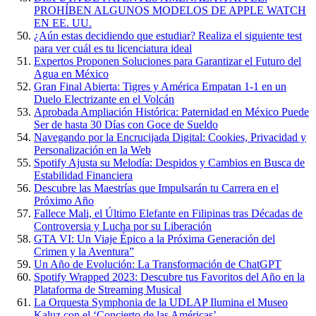
PROHÍBEN ALGUNOS MODELOS DE APPLE WATCH
EN EE. UU.
¿Aún estas decidiendo que estudiar? Realiza el siguiente test
para ver cuál es tu licenciatura ideal
Expertos Proponen Soluciones para Garantizar el Futuro del
Agua en México
Gran Final Abierta: Tigres y América Empatan 1-1 en un
Duelo Electrizante en el Volcán
Aprobada Ampliación Histórica: Paternidad en México Puede
Ser de hasta 30 Días con Goce de Sueldo
Navegando por la Encrucijada Digital: Cookies, Privacidad y
Personalización en la Web
Spotify Ajusta su Melodía: Despidos y Cambios en Busca de
Estabilidad Financiera
Descubre las Maestrías que Impulsarán tu Carrera en el
Próximo Año
Fallece Mali, el Último Elefante en Filipinas tras Décadas de
Controversia y Lucha por su Liberación
GTA VI: Un Viaje Épico a la Próxima Generación del
Crimen y la Aventura”
Un Año de Evolución: La Transformación de ChatGPT
Spotify Wrapped 2023: Descubre tus Favoritos del Año en la
Plataforma de Streaming Musical
La Orquesta Symphonia de la UDLAP Ilumina el Museo
Kaluz con el ‘Concierto de las Américas’