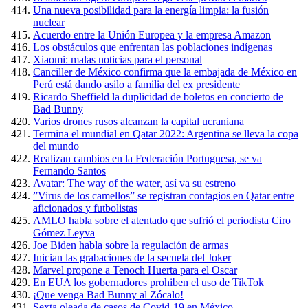
Una nueva posibilidad para la energía limpia: la fusión
nuclear
Acuerdo entre la Unión Europea y la empresa Amazon
Los obstáculos que enfrentan las poblaciones indígenas
Xiaomi: malas noticias para el personal
Canciller de México confirma que la embajada de México en
Perú está dando asilo a familia del ex presidente
Ricardo Sheffield la duplicidad de boletos en concierto de
Bad Bunny
Varios drones rusos alcanzan la capital ucraniana
Termina el mundial en Qatar 2022: Argentina se lleva la copa
del mundo
Realizan cambios en la Federación Portuguesa, se va
Fernando Santos
Avatar: The way of the water, así va su estreno
”Virus de los camellos” se registran contagios en Qatar entre
aficionados y futbolistas
AMLO habla sobre el atentado que sufrió el periodista Ciro
Gómez Leyva
Joe Biden habla sobre la regulación de armas
Inician las grabaciones de la secuela del Joker
Marvel propone a Tenoch Huerta para el Oscar
En EUA los gobernadores prohiben el uso de TikTok
¡Que venga Bad Bunny al Zócalo!
Sexta oleada de casos de Covid-19 en México