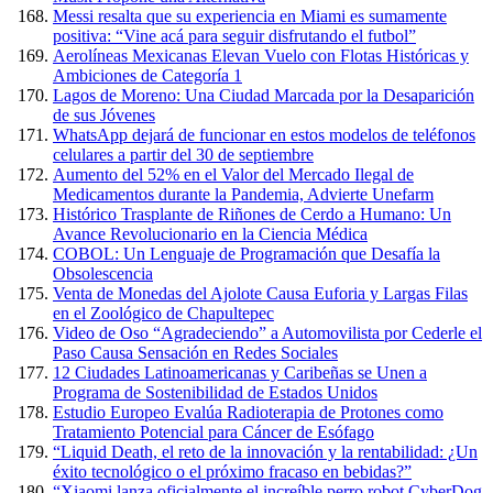
Messi resalta que su experiencia en Miami es sumamente
positiva: “Vine acá para seguir disfrutando el futbol”
Aerolíneas Mexicanas Elevan Vuelo con Flotas Históricas y
Ambiciones de Categoría 1
Lagos de Moreno: Una Ciudad Marcada por la Desaparición
de sus Jóvenes
WhatsApp dejará de funcionar en estos modelos de teléfonos
celulares a partir del 30 de septiembre
Aumento del 52% en el Valor del Mercado Ilegal de
Medicamentos durante la Pandemia, Advierte Unefarm
Histórico Trasplante de Riñones de Cerdo a Humano: Un
Avance Revolucionario en la Ciencia Médica
COBOL: Un Lenguaje de Programación que Desafía la
Obsolescencia
Venta de Monedas del Ajolote Causa Euforia y Largas Filas
en el Zoológico de Chapultepec
Video de Oso “Agradeciendo” a Automovilista por Cederle el
Paso Causa Sensación en Redes Sociales
12 Ciudades Latinoamericanas y Caribeñas se Unen a
Programa de Sostenibilidad de Estados Unidos
Estudio Europeo Evalúa Radioterapia de Protones como
Tratamiento Potencial para Cáncer de Esófago
“Liquid Death, el reto de la innovación y la rentabilidad: ¿Un
éxito tecnológico o el próximo fracaso en bebidas?”
“Xiaomi lanza oficialmente el increíble perro robot CyberDog