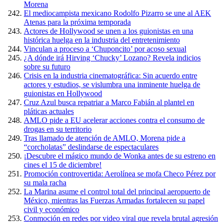
Morena
El mediocampista mexicano Rodolfo Pizarro se une al AEK
Atenas para la próxima temporada
Actores de Hollywood se unen a los guionistas en una
histórica huelga en la industria del entretenimiento
Vinculan a proceso a ‘Chuponcito’ por acoso sexual
¿A dónde irá Hirving ‘Chucky’ Lozano? Revela indicios
sobre su futuro
Crisis en la industria cinematográfica: Sin acuerdo entre
actores y estudios, se vislumbra una inminente huelga de
guionistas en Hollywood
Cruz Azul busca repatriar a Marco Fabián al plantel en
pláticas actuales
AMLO pide a EU acelerar acciones contra el consumo de
drogas en su territorio
Tras llamado de atención de AMLO, Morena pide a
“corcholatas” deslindarse de espectaculares
¡Descubre el mágico mundo de Wonka antes de su estreno en
cines el 15 de diciembre!
Promoción controvertida: Aerolínea se mofa Checo Pérez por
su mala racha
La Marina asume el control total del principal aeropuerto de
México, mientras las Fuerzas Armadas fortalecen su papel
civil y económico
Conmoción en redes por video viral que revela brutal agresión