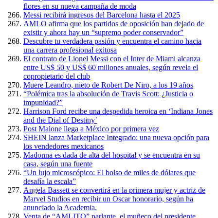
flores en su nueva campaña de moda
Messi recibirá ingresos del Barcelona hasta el 2025
AMLO afirma que los partidos de oposición han dejado de
existir y ahora hay un “supremo poder conservador”
Descubre tu verdadera pasión y encuentra el camino hacia
una carrera profesional exitosa
El contrato de Lionel Messi con el Inter de Miami alcanza
entre US$ 50 y US$ 60 millones anuales, según revela el
copropietario del club
Muere Leandro, nieto de Robert De Niro, a los 19 años
“Polémica tras la absolución de Travis Scott: ¿Justicia o
impunidad?”
Harrison Ford recibe una despedida heroica en ‘Indiana Jones
and the Dial of Destiny’
Post Malone llega a México por primera vez
SHEIN lanza Marketplace Integrado: una nueva opción para
los vendedores mexicanos
Madonna es dada de alta del hospital y se encuentra en su
casa, según una fuente
“Un lujo microscópico: El bolso de miles de dólares que
desafía la escala”
Angela Bassett se convertirá en la primera mujer y actriz de
Marvel Studios en recibir un Oscar honorario, según ha
anunciado la Academia.
Venta de “AMLITO” parlante, el muñeco del presidente