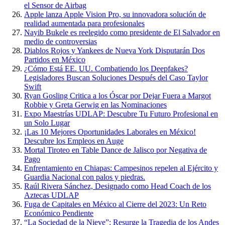
el Sensor de Airbag
Apple lanza Apple Vision Pro, su innovadora solución de
realidad aumentada para profesionales
Nayib Bukele es reelegido como presidente de El Salvador en
medio de controversias
Diablos Rojos y Yankees de Nueva York Disputarán Dos
Partidos en México
¿Cómo Está EE. UU. Combatiendo los Deepfakes?
Legisladores Buscan Soluciones Después del Caso Taylor
Swift
Ryan Gosling Critica a los Óscar por Dejar Fuera a Margot
Robbie y Greta Gerwig en las Nominaciones
Expo Maestrías UDLAP: Descubre Tu Futuro Profesional en
un Solo Lugar
¡Las 10 Mejores Oportunidades Laborales en México!
Descubre los Empleos en Auge
Mortal Tiroteo en Table Dance de Jalisco por Negativa de
Pago
Enfrentamiento en Chiapas: Campesinos repelen al Ejército y
Guardia Nacional con palos y piedras.
Raúl Rivera Sánchez, Designado como Head Coach de los
Aztecas UDLAP
Fuga de Capitales en México al Cierre del 2023: Un Reto
Económico Pendiente
“La Sociedad de la Nieve”: Resurge la Tragedia de los Andes