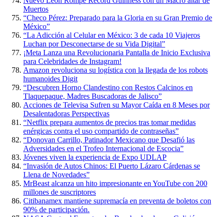
Nuevo León Rompe Récord Guinness con un Macro altar de
Muertos
“Checo Pérez: Preparado para la Gloria en su Gran Premio de
México”
“La Adicción al Celular en México: 3 de cada 10 Viajeros
Luchan por Desconectarse de su Vida Digital”
¡Meta Lanza una Revolucionaria Pantalla de Inicio Exclusiva
para Celebridades de Instagram!
Amazon revoluciona su logística con la llegada de los robots
humanoides Digit
“Descubren Horno Clandestino con Restos Calcinos en
Tlaquepaque, Madres Buscadoras de Jalisco”
Acciones de Televisa Sufren su Mayor Caída en 8 Meses por
Desalentadoras Perspectivas
“Netflix prepara aumentos de precios tras tomar medidas
enérgicas contra el uso compartido de contraseñas”
“Donovan Carrillo, Patinador Mexicano que Desafió las
Adversidades en el Trofeo Internacional de Escocia”
Jóvenes viven la experiencia de Expo UDLAP
“Invasión de Autos Chinos: El Puerto Lázaro Cárdenas se
Llena de Novedades”
MrBeast alcanza un hito impresionante en YouTube con 200
millones de suscriptores
Citibanamex mantiene supremacía en preventa de boletos con
90% de participación.