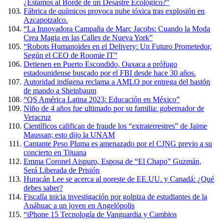
¿Estamos al Borde de un Desastre Ecológico?”
Fábrica de químicos provoca nube tóxica tras explosión en
Azcapotzalco.
“La Innovadora Campaña de Marc Jacobs: Cuando la Moda
Crea Magia en las Calles de Nueva York”
“Robots Humanoides en el Delivery: Un Futuro Prometedor,
Según el CEO de Roomie IT”
Detienen en Puerto Escondido, Oaxaca a prófugo
estadounidense buscado por el FBI desde hace 30 años.
Autoridad indígena reclama a AMLO por entrega del bastón
de mando a Sheinbaum
“QS América Latina 2023: Educación en México”
Niño de 4 años fue ultimado por su familia: gobernador de
Veracruz
Científicos califican de fraude los “extraterrestres” de Jaime
Maussan; esto dijo la UNAM
Cantante Peso Pluma es amenazado por el CJNG previo a su
concierto en Tijuana
Emma Coronel Aispuro, Esposa de “El Chapo” Guzmán,
Será Liberada de Prisión
Huracán Lee se acerca al noreste de EE.UU. y Canadá: ¿Qué
debes saber?
Fiscalía inicia investigación por golpiza de estudiantes de la
Anáhuac a un joven en Angelópolis
“iPhone 15 Tecnología de Vanguardia y Cambios