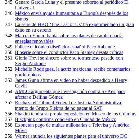
Genaro García Luna y el presunto soborno al periódico El
Universal
México envía ayuda humanitaria a Turquía después de los
sismos
La serie de HBO ‘The Last of Us’ ha experimentado un gran
éxito en su estreno
Marcelo Ebrard habla sobre los planes de cambio hacía
energías renovables
Fallece el icónico diseñador español Paco Rabanne
Bioserie sobre el conductor Paco Stanley desata críticas
Gloria Trevi se sinceró sobre su tormentoso pasado con
Sergio Andrade
Michelle Rodríguez, la actriz mexicana, recibe comentarios
gordofóbicos
James Gunn afirma en video no haber despedido a Henry
Cavill
AMLO argumenta que investigación contra SEP es para
afectar a Delfina Gómez
Rechaza el Tribunal Federal de Justicia Administrativa,
intento de Grupo Elektra de no pagar al SAT
Shakira tendrá su propia exposición en Museo de los Grammy
Blackpink confirma concierto en Ciudad de México
Exoneran pago de multas millonarias a Televisa y América
Móvil
Warner anuncia los siguientes planes para el universo DC