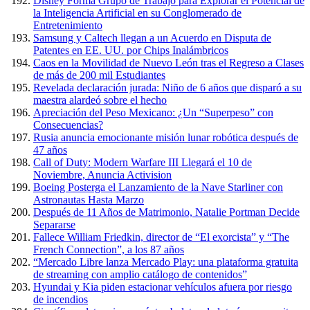
Disney Forma Grupo de Trabajo para Explorar el Potencial de
la Inteligencia Artificial en su Conglomerado de
Entretenimiento
Samsung y Caltech llegan a un Acuerdo en Disputa de
Patentes en EE. UU. por Chips Inalámbricos
Caos en la Movilidad de Nuevo León tras el Regreso a Clases
de más de 200 mil Estudiantes
Revelada declaración jurada: Niño de 6 años que disparó a su
maestra alardeó sobre el hecho
Apreciación del Peso Mexicano: ¿Un “Superpeso” con
Consecuencias?
Rusia anuncia emocionante misión lunar robótica después de
47 años
Call of Duty: Modern Warfare III Llegará el 10 de
Noviembre, Anuncia Activision
Boeing Posterga el Lanzamiento de la Nave Starliner con
Astronautas Hasta Marzo
Después de 11 Años de Matrimonio, Natalie Portman Decide
Separarse
Fallece William Friedkin, director de “El exorcista” y “The
French Connection”, a los 87 años
“Mercado Libre lanza Mercado Play: una plataforma gratuita
de streaming con amplio catálogo de contenidos”
Hyundai y Kia piden estacionar vehículos afuera por riesgo
de incendios