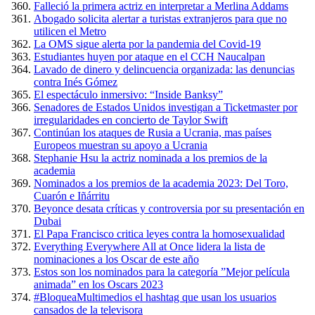
Falleció la primera actriz en interpretar a Merlina Addams
Abogado solicita alertar a turistas extranjeros para que no
utilicen el Metro
La OMS sigue alerta por la pandemia del Covid-19
Estudiantes huyen por ataque en el CCH Naucalpan
Lavado de dinero y delincuencia organizada: las denuncias
contra Inés Gómez
El espectáculo inmersivo: “Inside Banksy”
Senadores de Estados Unidos investigan a Ticketmaster por
irregularidades en concierto de Taylor Swift
Continúan los ataques de Rusia a Ucrania, mas países
Europeos muestran su apoyo a Ucrania
Stephanie Hsu la actriz nominada a los premios de la
academia
Nominados a los premios de la academia 2023: Del Toro,
Cuarón e Iñárritu
Beyonce desata críticas y controversia por su presentación en
Dubai
El Papa Francisco critica leyes contra la homosexualidad
Everything Everywhere All at Once lidera la lista de
nominaciones a los Oscar de este año
Estos son los nominados para la categoría ”Mejor película
animada” en los Oscars 2023
#BloqueaMultimedios el hashtag que usan los usuarios
cansados de la televisora