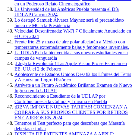
en un Poderoso Relato Cinematográfico
La Universidad de las Américas Puebla presenta el Día
UDLAP Cancún 2024
Lo destapó Samuel: Álvarez Máynez será el precandidato
único de MC a la Presidencia
Velocidad Desenfrenada: Wi-Fi 7 Oficialmente Anunciado en
el CES 2024
Frente frío 25 y masa de aire polar afectarán a México con
temperaturas extremadamente bajas y fenómenos invernales.
La UDLAP da la bienvenida a sus nuevos estudiantes en su
campus de vanguardia
¡Llega la Revolución! Las Apple Vision Pro se Estrenan en
EE. UU. el 2 de Febrero
Adolescente de Estados Unidos Desafía los Límites del Tetris
y Alcanza un Logro Histórico
Atrévete a un Futuro Académico Brillante: Examen de Nuevo
Ingreso en la UDLAP
Reconocimiento a Estudiante de la UDLAP por
Contribuciones a la Cultura y Turismo en Puebla
¡BBVA IMPONE NUEVAS TARIFAS! COMIENZAN A
COBRAR A SUS PROPIOS CLIENTES POR RETIROS
EN CAJEROS EN 2024
Tenemos el Test perfecto para que descubras que Maestría
deberías estudiar
DISPUTA DE PATENTES AMENAZA A APPLE: