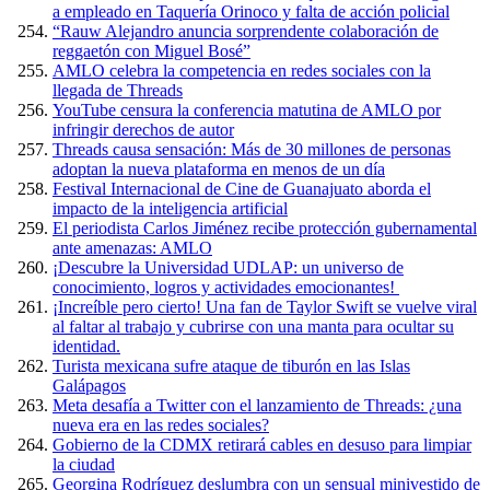
a empleado en Taquería Orinoco y falta de acción policial
“Rauw Alejandro anuncia sorprendente colaboración de
reggaetón con Miguel Bosé”
AMLO celebra la competencia en redes sociales con la
llegada de Threads
YouTube censura la conferencia matutina de AMLO por
infringir derechos de autor
Threads causa sensación: Más de 30 millones de personas
adoptan la nueva plataforma en menos de un día
Festival Internacional de Cine de Guanajuato aborda el
impacto de la inteligencia artificial
El periodista Carlos Jiménez recibe protección gubernamental
ante amenazas: AMLO
¡Descubre la Universidad UDLAP: un universo de
conocimiento, logros y actividades emocionantes!
¡Increíble pero cierto! Una fan de Taylor Swift se vuelve viral
al faltar al trabajo y cubrirse con una manta para ocultar su
identidad.
Turista mexicana sufre ataque de tiburón en las Islas
Galápagos
Meta desafía a Twitter con el lanzamiento de Threads: ¿una
nueva era en las redes sociales?
Gobierno de la CDMX retirará cables en desuso para limpiar
la ciudad
Georgina Rodríguez deslumbra con un sensual minivestido de