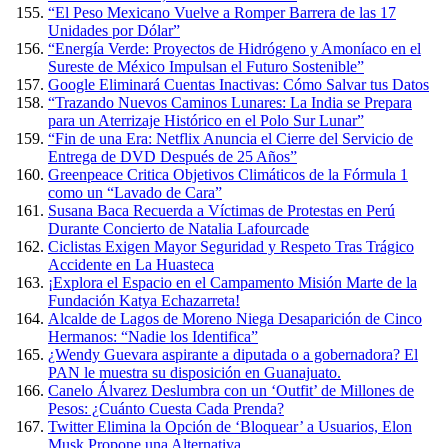
“El Peso Mexicano Vuelve a Romper Barrera de las 17
Unidades por Dólar”
“Energía Verde: Proyectos de Hidrógeno y Amoníaco en el
Sureste de México Impulsan el Futuro Sostenible”
Google Eliminará Cuentas Inactivas: Cómo Salvar tus Datos
“Trazando Nuevos Caminos Lunares: La India se Prepara
para un Aterrizaje Histórico en el Polo Sur Lunar”
“Fin de una Era: Netflix Anuncia el Cierre del Servicio de
Entrega de DVD Después de 25 Años”
Greenpeace Critica Objetivos Climáticos de la Fórmula 1
como un “Lavado de Cara”
Susana Baca Recuerda a Víctimas de Protestas en Perú
Durante Concierto de Natalia Lafourcade
Ciclistas Exigen Mayor Seguridad y Respeto Tras Trágico
Accidente en La Huasteca
¡Explora el Espacio en el Campamento Misión Marte de la
Fundación Katya Echazarreta!
Alcalde de Lagos de Moreno Niega Desaparición de Cinco
Hermanos: “Nadie los Identifica”
¿Wendy Guevara aspirante a diputada o a gobernadora? El
PAN le muestra su disposición en Guanajuato.
Canelo Álvarez Deslumbra con un ‘Outfit’ de Millones de
Pesos: ¿Cuánto Cuesta Cada Prenda?
Twitter Elimina la Opción de ‘Bloquear’ a Usuarios, Elon
Musk Propone una Alternativa