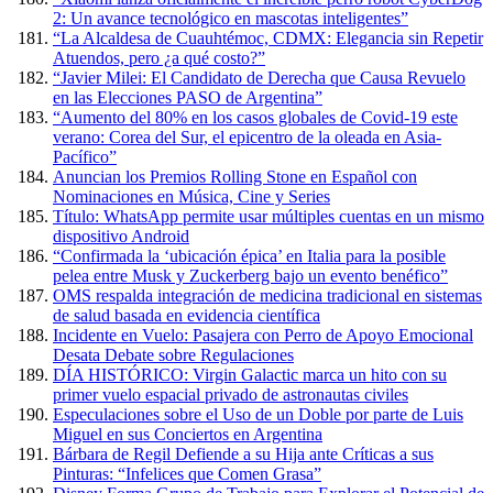
2: Un avance tecnológico en mascotas inteligentes”
“La Alcaldesa de Cuauhtémoc, CDMX: Elegancia sin Repetir
Atuendos, pero ¿a qué costo?”
“Javier Milei: El Candidato de Derecha que Causa Revuelo
en las Elecciones PASO de Argentina”
“Aumento del 80% en los casos globales de Covid-19 este
verano: Corea del Sur, el epicentro de la oleada en Asia-
Pacífico”
Anuncian los Premios Rolling Stone en Español con
Nominaciones en Música, Cine y Series
Título: WhatsApp permite usar múltiples cuentas en un mismo
dispositivo Android
“Confirmada la ‘ubicación épica’ en Italia para la posible
pelea entre Musk y Zuckerberg bajo un evento benéfico”
OMS respalda integración de medicina tradicional en sistemas
de salud basada en evidencia científica
Incidente en Vuelo: Pasajera con Perro de Apoyo Emocional
Desata Debate sobre Regulaciones
DÍA HISTÓRICO: Virgin Galactic marca un hito con su
primer vuelo espacial privado de astronautas civiles
Especulaciones sobre el Uso de un Doble por parte de Luis
Miguel en sus Conciertos en Argentina
Bárbara de Regil Defiende a su Hija ante Críticas a sus
Pinturas: “Infelices que Comen Grasa”