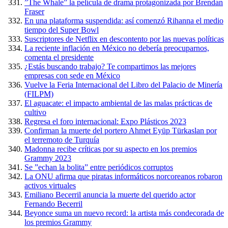
”The Whale” la película de drama protagonizada por Brendan
Fraser
En una plataforma suspendida: así comenzó Rihanna el medio
tiempo del Super Bowl
Suscriptores de Netflix en descontento por las nuevas políticas
La reciente inflación en México no debería preocuparnos,
comenta el presidente
¿Estás buscando trabajo? Te compartimos las mejores
empresas con sede en México
Vuelve la Feria Internacional del Libro del Palacio de Minería
(FILPM)
El aguacate: el impacto ambiental de las malas prácticas de
cultivo
Regresa el foro internacional: Expo Plásticos 2023
Confirman la muerte del portero Ahmet Eyüp Türkaslan por
el terremoto de Turquía
Madonna recibe críticas por su aspecto en los premios
Grammy 2023
Se ”echan la bolita” entre periódicos corruptos
La ONU afirma que piratas informáticos norcoreanos robaron
activos virtuales
Emiliano Becerril anuncia la muerte del querido actor
Fernando Becerril
Beyonce suma un nuevo record: la artista más condecorada de
los premios Grammy