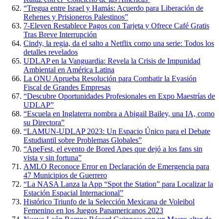
“Tregua entre Israel y Hamás: Acuerdo para Liberación de
Rehenes y Prisioneros Palestinos”
7-Eleven Restablece Pagos con Tarjeta y Ofrece Café Gratis
Tras Breve Interrupción
Cindy, la regia, da el salto a Netflix como una serie: Todos los
detalles revelados
UDLAP en la Vanguardia: Revela la Crisis de Impunidad
Ambiental en América Latina
La ONU Aprueba Resolución para Combatir la Evasión
Fiscal de Grandes Empresas
“Descubre Oportunidades Profesionales en Expo Maestrías de
UDLAP”
“Escuela en Inglaterra nombra a Abigail Bailey, una IA, como
su Directora”
“LAMUN-UDLAP 2023: Un Espacio Único para el Debate
Estudiantil sobre Problemas Globales”
“ApeFest, el evento de Bored Apes que dejó a los fans sin
vista y sin fortuna”
AMLO Reconoce Error en Declaración de Emergencia para
47 Municipios de Guerrero
“La NASA Lanza la App “Spot the Station” para Localizar la
Estación Espacial Internacional”
Histórico Triunfo de la Selección Mexicana de Voleibol
Femenino en los Juegos Panamericanos 2023