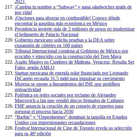
2023
¡Cambia tu nombre a “Subway” y gana sándwiches gratis de
por vida!
¡Opciones para ahorrar en combustible! Conoce dónde
encontrar la gasolina más económica en México
Presidencia invierte más de 2 millones de pesos en modernizar
el helipuerto de Palacio Nacional
Gobierno mexicano solicita pruebas a la DEA sobre
expansión de cárteles en 100 países
Tribunal Internacional condena al Gobierno de México por
ecocidio y etnocidio con la construcción del Tren Maya
Asalto Masivo en Cumbres de Maltrata, Veracruz, Resulta Ser
Falso, según AMLO
Startup mexicana de energía solar financiada por Leonardo
DiCaprio recauda 31.5 mdd para impulsar su crecimiento
Morena se opone a lineamientos del INE que prohíben
retroactividad
Polémica en redes sociales por reclamo de Alejandro
Marcovich a fan que vendió discos firmados de Caifanes
FMF anuncia la creación de un consejo de expertos para
asesorar el proceso hacia 2030
“Barbie” y “Oppenheimer” dominan la taquilla en Estados
Unidos con impresionantes recaudaciones
Festival Internacional de Cine de Toronto revela su selección
para su 48ª edición