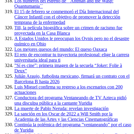
Los números del estreno de ´´Antman and the Wasp:
Quantumania´´
El 15 de febrero se conmemoró el Día Internacional del
Cáncer Infantil con el objetivo de promover la detección
temprana de la enfermedad
Till, la película biográfica sobre un crimen de racismo fue
proyectada en la Casa Blanca
A Estados Unidos le preocupan los Ovnis pero no el desastre
químico en Ohio
Los mejores quesos del mundo: El queso Oaxaca
El reto de encontrar tu trayectoria profesional: elige la carrera
universitaria ideal para ti
”Sí es cine”: primera imagen de la secuela “Joker: Folie à
Deux”
Julián Araujo, futbolista mexicano, firmará un contrato con el
Barcelona B hasta 2026
Luis Miguel confirma su regreso a los escenarios con 200
actuaciones
Conductora del programa Ventaneando de TV Azteca pidió
una disculpa pública a la cantante Yuridia
La muerte de Pablo Neruda: revelan investigación
La sanción en los Oscar de 2022 a Will Smith por la
Academia de las Artes y las Ciencias Cinematográficas
Continúa la polémica del programa ”ventaneando” por el caso
de Yuridia