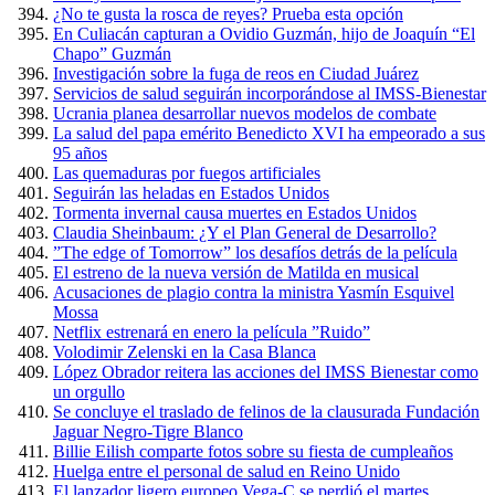
¿No te gusta la rosca de reyes? Prueba esta opción
En Culiacán capturan a Ovidio Guzmán, hijo de Joaquín “El
Chapo” Guzmán
Investigación sobre la fuga de reos en Ciudad Juárez
Servicios de salud seguirán incorporándose al IMSS-Bienestar
Ucrania planea desarrollar nuevos modelos de combate
La salud del papa emérito Benedicto XVI ha empeorado a sus
95 años
Las quemaduras por fuegos artificiales
Seguirán las heladas en Estados Unidos
Tormenta invernal causa muertes en Estados Unidos
Claudia Sheinbaum: ¿Y el Plan General de Desarrollo?
”The edge of Tomorrow” los desafíos detrás de la película
El estreno de la nueva versión de Matilda en musical
Acusaciones de plagio contra la ministra Yasmín Esquivel
Mossa
Netflix estrenará en enero la película ”Ruido”
Volodimir Zelenski en la Casa Blanca
López Obrador reitera las acciones del IMSS Bienestar como
un orgullo
Se concluye el traslado de felinos de la clausurada Fundación
Jaguar Negro-Tigre Blanco
Billie Eilish comparte fotos sobre su fiesta de cumpleaños
Huelga entre el personal de salud en Reino Unido
El lanzador ligero europeo Vega-C se perdió el martes