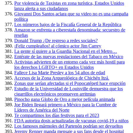
Por violencia de Taxistas en zona turística, Estados Unidos
lanza alerta a sus ciudadanos
Giovanni Dos Santos aclara que su video no es una campaña
política
Los números bajos de la Fiscalía General de la República
Amazon se enfrenta a ciberestafa denominada: secuestro de
reseñas
Donald Trump ¿De regreso a redes sociales?
¡Feliz cumpleaños! al cómico actor Jim Carrey
La gente sí quiere a la Guardia Nacional en el Metro…
Entérate de las nuevas regulaciones del Tabaco en México
Activistas advierten de un entorno cada vez más hostil para
los derechos LGBTQ+ en Estados Unidos
Fallece Lisa Marie Presley a los 54 años de edad
Accesos de la Zona Arqueológica de Chichén Itzá.
Zonas que serían afectadas si el Popocatépetl hace erupción
Estudio de la Universidad de Louisville demuestra que los
cigarrillos electrónicos promueven arritmias
Pinocho gana Globo de Oro a mejor película animada
Joe Biden llegará primero a México para la Cumbre de
Líderes de América del Norte
Te compartimos los días festivos para el 2023
FDA autoriza dosis actualizadas de vacunas covid-19 a niños
Los famosos mármoles del Partenón podrían ser devueltos
Jeremy Renner manda mensaje a sus fans desde el hospital