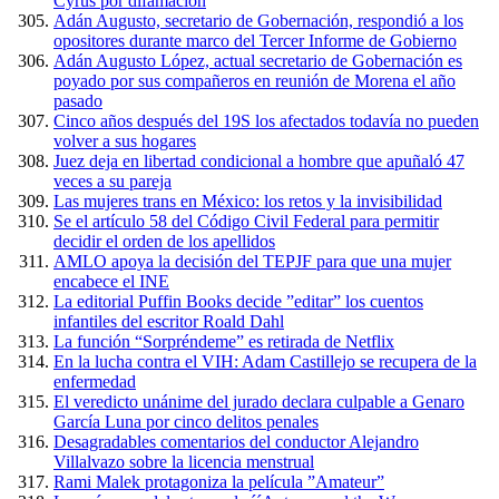
Cyrus por difamación
Adán Augusto, secretario de Gobernación, respondió a los
opositores durante marco del Tercer Informe de Gobierno
Adán Augusto López, actual secretario de Gobernación es
poyado por sus compañeros en reunión de Morena el año
pasado
Cinco años después del 19S los afectados todavía no pueden
volver a sus hogares
Juez deja en libertad condicional a hombre que apuñaló 47
veces a su pareja
Las mujeres trans en México: los retos y la invisibilidad
Se el artículo 58 del Código Civil Federal para permitir
decidir el orden de los apellidos
AMLO apoya la decisión del TEPJF para que una mujer
encabece el INE
La editorial Puffin Books decide ”editar” los cuentos
infantiles del escritor Roald Dahl
La función “Sorpréndeme” es retirada de Netflix
En la lucha contra el VIH: Adam Castillejo se recupera de la
enfermedad
El veredicto unánime del jurado declara culpable a Genaro
García Luna por cinco delitos penales
Desagradables comentarios del conductor Alejandro
Villalvazo sobre la licencia menstrual
Rami Malek protagoniza la película ”Amateur”