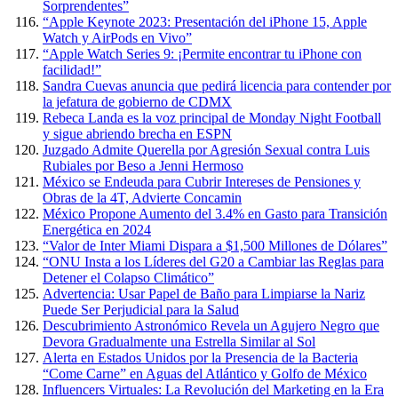
Sorprendentes”
“Apple Keynote 2023: Presentación del iPhone 15, Apple
Watch y AirPods en Vivo”
“Apple Watch Series 9: ¡Permite encontrar tu iPhone con
facilidad!”
Sandra Cuevas anuncia que pedirá licencia para contender por
la jefatura de gobierno de CDMX
Rebeca Landa es la voz principal de Monday Night Football
y sigue abriendo brecha en ESPN
Juzgado Admite Querella por Agresión Sexual contra Luis
Rubiales por Beso a Jenni Hermoso
México se Endeuda para Cubrir Intereses de Pensiones y
Obras de la 4T, Advierte Concamin
México Propone Aumento del 3.4% en Gasto para Transición
Energética en 2024
“Valor de Inter Miami Dispara a $1,500 Millones de Dólares”
“ONU Insta a los Líderes del G20 a Cambiar las Reglas para
Detener el Colapso Climático”
Advertencia: Usar Papel de Baño para Limpiarse la Nariz
Puede Ser Perjudicial para la Salud
Descubrimiento Astronómico Revela un Agujero Negro que
Devora Gradualmente una Estrella Similar al Sol
Alerta en Estados Unidos por la Presencia de la Bacteria
“Come Carne” en Aguas del Atlántico y Golfo de México
Influencers Virtuales: La Revolución del Marketing en la Era