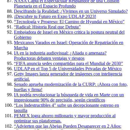
NASA Capta el Espectacular Resplandor de una Colisión
Planetaria en el Espacio Profundo
Descifrando la Realidad: ¿Vivimos en un Universo Simulado?
¡Descubre tu Futuro en Expo UDLAP 2023!
“Tecnología y Progreso: El Camino de Hyundai en México”
“Radical: Historia Real que Debuta”
Embajadora de Israel en México critica la postura neutral del
Gobierno
Mexicanos Varados en Israel: Operación de Repatriación en
Marcha
IA en la industria audiovisual: ¿Aliada o amenaza?
Productoras debaten ventajas y riesgos
“FIFA anuncia sedes compartidas para el Mundial de 2030”
UDLAP en el Top 5 de Universidades Privadas de México
Getty Images lanza generador de imágenes con inteligencia
artificial.
Senado aprueba modernización de la CURP: ¡Ahora con foto,
huellas y firma!
IA podría revolucionar la búsqueda de vida en Marte con un
impresionante 90% de precisión, según científicos
“Los Indestructibles 4” sufre un decepcionante estreno en
taquilla
PEMEX logra ahorro millonario y mayor producción al
optimizar sus plataformas.
“Advierten que las Abejas Pueden Desaparecer en 2 Años: