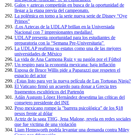
Galos y aztecas competirán en busca de la oportunidad de
llegar a la etapa previa del campeonato.
La polémica en torno a la serie nueva serie de Disney “Oye
Primos”
¡Los Aztecas de la UDLAP brillan en la Universiada
Nacional con 7 impresionantes medallas!
UDLAP presenta oportunidad para los estudiantes de
preparatoria con la “Semana Pre-Universitaria”
La UDLAP reafirma su estatus como una de las mejores
universidades de México
La vida de Ana Carmona Ruiz y su pasión por el Fútbol
Un respiro para la economía mexicana: baja inflación
Esposa de Bruce Willis pide a Paparazzi que respeten el
espacio del actor
¿Estas listo para ver la nueva película de Las Tortugas Ninja?
El Vaticano firmó un acuerdo para donar a Grecia tres
fragmentos escultóricos del Partenón
Adán Augusto López Hernández desestima las críticas del
consejero presidente del INE
Peso mexicano rompe la ”barrera psicológica” de los $18
pesos frente al dólar
Actriz de la saga THG, Jena Malone, revela en redes sociales
que fue victima de una violación
Liam Hemsworth podría levantar una demanda contra Miley