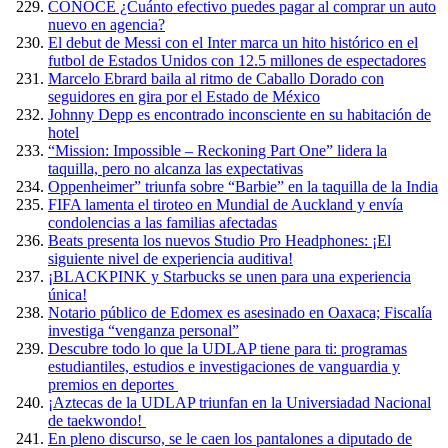
CONOCE ¿Cuánto efectivo puedes pagar al comprar un auto
nuevo en agencia?
El debut de Messi con el Inter marca un hito histórico en el
futbol de Estados Unidos con 12.5 millones de espectadores
Marcelo Ebrard baila al ritmo de Caballo Dorado con
seguidores en gira por el Estado de México
Johnny Depp es encontrado inconsciente en su habitación de
hotel
“Mission: Impossible – Reckoning Part One” lidera la
taquilla, pero no alcanza las expectativas
Oppenheimer” triunfa sobre “Barbie” en la taquilla de la India
FIFA lamenta el tiroteo en Mundial de Auckland y envía
condolencias a las familias afectadas
Beats presenta los nuevos Studio Pro Headphones: ¡El
siguiente nivel de experiencia auditiva!
¡BLACKPINK y Starbucks se unen para una experiencia
única!
Notario público de Edomex es asesinado en Oaxaca; Fiscalía
investiga “venganza personal”
Descubre todo lo que la UDLAP tiene para ti: programas
estudiantiles, estudios e investigaciones de vanguardia y
premios en deportes
¡Aztecas de la UDLAP triunfan en la Universiadad Nacional
de taekwondo!
En pleno discurso, se le caen los pantalones a diputado de