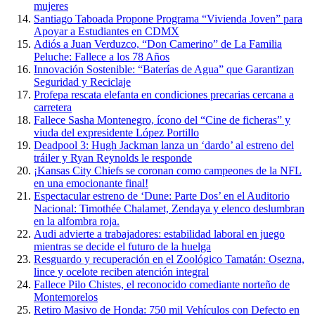
mujeres
Santiago Taboada Propone Programa “Vivienda Joven” para
Apoyar a Estudiantes en CDMX
Adiós a Juan Verduzco, “Don Camerino” de La Familia
Peluche: Fallece a los 78 Años
Innovación Sostenible: “Baterías de Agua” que Garantizan
Seguridad y Reciclaje
Profepa rescata elefanta en condiciones precarias cercana a
carretera
Fallece Sasha Montenegro, ícono del “Cine de ficheras” y
viuda del expresidente López Portillo
Deadpool 3: Hugh Jackman lanza un ‘dardo’ al estreno del
tráiler y Ryan Reynolds le responde
¡Kansas City Chiefs se coronan como campeones de la NFL
en una emocionante final!
Espectacular estreno de ‘Dune: Parte Dos’ en el Auditorio
Nacional: Timothée Chalamet, Zendaya y elenco deslumbran
en la alfombra roja.
Audi advierte a trabajadores: estabilidad laboral en juego
mientras se decide el futuro de la huelga
Resguardo y recuperación en el Zoológico Tamatán: Osezna,
lince y ocelote reciben atención integral
Fallece Pilo Chistes, el reconocido comediante norteño de
Montemorelos
Retiro Masivo de Honda: 750 mil Vehículos con Defecto en