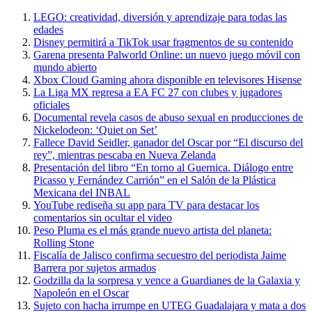
LEGO: creatividad, diversión y aprendizaje para todas las
edades
Disney permitirá a TikTok usar fragmentos de su contenido
Garena presenta Palworld Online: un nuevo juego móvil con
mundo abierto
Xbox Cloud Gaming ahora disponible en televisores Hisense
La Liga MX regresa a EA FC 27 con clubes y jugadores
oficiales
Documental revela casos de abuso sexual en producciones de
Nickelodeon: ‘Quiet on Set’
Fallece David Seidler, ganador del Oscar por “El discurso del
rey”, mientras pescaba en Nueva Zelanda
Presentación del libro “En torno al Guernica. Diálogo entre
Picasso y Fernández Carrión” en el Salón de la Plástica
Mexicana del INBAL
YouTube rediseña su app para TV para destacar los
comentarios sin ocultar el video
Peso Pluma es el más grande nuevo artista del planeta:
Rolling Stone
Fiscalía de Jalisco confirma secuestro del periodista Jaime
Barrera por sujetos armados
Godzilla da la sorpresa y vence a Guardianes de la Galaxia y
Napoleón en el Oscar
Sujeto con hacha irrumpe en UTEG Guadalajara y mata a dos