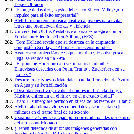
López Obrador
“El auge de las drogas psicodélicas en Silicon Valley: ¿un
impulso para el éxito empresarial?”
AMLO recomienda música positiva a jóvenes para evitar
letras que promueven drogas y violencia
Universidad UDLAP establece alianza estratégica con la
Fundación Friedrich-Ebert-Stiftung (FES)
“Tom Holland revela que su destreza en la carpintería
conquistó a Zendaya: ‘Ahora estamos enamorados'”
Avances en protección de vaquita marina y totoaba: pesca
ilegal se reduce en un 79%
“El príncipe Harry busca revelar traumas infantiles:
Entrevistas deseadas con Putin, Trump y Zuckerberg en su
podcast”
Desarrollo de Nuevos Materiales para la Remoción de Azufre
en Agua y su Potabilización
“Disputa deportiva y rivalidad empresarial: Zuckerberg y
Musk se enfrentan en el ring y en el mercado digital”
Titán: El sumergible perdido en busca de los restos del Titanic
AMLO abandona aviones comerciales y se traslada en jets
militares en el tramo final de su sexenio
Usuarios de Uber se quejan por cobros adicionales por el uso
del aire acondicionado
¿Tienen derechos de autor las imágenes generadas con
Inteligencia Artificial? Te lo explicamos.