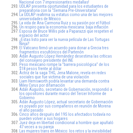
Nacional con 7 impresionantes medallas!
UDLAP presenta oportunidad para los estudiantes de
preparatoria con la “Semana Pre-Universitaria”
La UDLAP reafirma su estatus como una de las mejores
universidades de México
La vida de Ana Carmona Ruiz y su pasión por el Fútbol
Un respiro para la economía mexicana: baja inflación
Esposa de Bruce Willis pide a Paparazzi que respeten el
espacio del actor
¿Estas listo para ver la nueva película de Las Tortugas
Ninja?
El Vaticano firmó un acuerdo para donar a Grecia tres
fragmentos escultóricos del Partenón
Adán Augusto López Hernández desestima las críticas
del consejero presidente del INE
Peso mexicano rompe la ”barrera psicológica” de los
$18 pesos frente al dólar
Actriz de la saga THG, Jena Malone, revela en redes
sociales que fue victima de una violación
Liam Hemsworth podría levantar una demanda contra
Miley Cyrus por difamación
Adán Augusto, secretario de Gobernación, respondió a
los opositores durante marco del Tercer Informe de
Gobierno
Adán Augusto López, actual secretario de Gobernación
es poyado por sus compañeros en reunión de Morena
el año pasado
Cinco años después del 19S los afectados todavía no
pueden volver a sus hogares
Juez deja en libertad condicional a hombre que apuñaló
47 veces a su pareja
Las mujeres trans en México: los retos y la invisibilidad