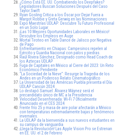
¿Cómo Está EE. UU. Combatiendo los Deepfakes?
Legisladores Buscan Soluciones Después del Caso
Taylor Swift
Ryan Gosling Critica a los Óscar por Dejar Fuera a
Margot Robbie y Greta Gerwig en las Nominaciones
Expo Maestrías UDLAP: Descubre Tu Futuro Profesional
en un Solo Lugar
¡Las 10 Mejores Oportunidades Laborales en México!
Descubre los Empleos en Auge
Mortal Tiroteo en Table Dance de Jalisco por Negativa
de Pago
Enfrentamiento en Chiapas: Campesinos repelen al
Ejército y Guardia Nacional con palos y piedras.
Raúl Rivera Sánchez, Designado como Head Coach de
los Aztecas UDLAP
Fuga de Capitales en México al Cierre del 2023: Un Reto
Económico Pendiente
“La Sociedad de la Nieve”: Resurge la Tragedia de los
Andes en un Poderoso Relato Cinematográfico
La Universidad de las Américas Puebla presenta el Día
UDLAP Cancún 2024
Lo destapó Samuel: Álvarez Máynez será el
precandidato único de MC a la Presidencia
Velocidad Desenfrenada: Wi-Fi 7 Oficialmente
Anunciado en el CES 2024
Frente frío 25 y masa de aire polar afectarán a México
con temperaturas extremadamente bajas y fenómenos
invernales.
La UDLAP da la bienvenida a sus nuevos estudiantes en
su campus de vanguardia
¡Llega la Revolución! Las Apple Vision Pro se Estrenan
en EE. UU. el 2 de Febrero