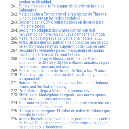
ocultar su identidad.
Turista mexicana sufre ataque de tiburón en las Islas
Galápagos
Meta desafía a Twitter con el lanzamiento de Threads:
¿una nueva era en las redes sociales?
Gobierno de la CDMX retirará cables en desuso para
limpiar la ciudad
Georgina Rodríguez deslumbra con un sensual
minivestido de flores en su nueva campaña de moda
Messi recibirá ingresos del Barcelona hasta el 2025
AMLO afirma que los partidos de oposición han dejado
de existir y ahora hay un “supremo poder conservador”
Descubre tu verdadera pasión y encuentra el camino
hacia una carrera profesional exitosa
El contrato de Lionel Messi con el Inter de Miami
alcanza entre US$ 50 y US$ 60 millones anuales, según
revela el copropietario del club
Muere Leandro, nieto de Robert De Niro, a los 19 años
“Polémica tras la absolución de Travis Scott: ¿Justicia
o impunidad?”
Harrison Ford recibe una despedida heroica en ‘Indiana
Jones and the Dial of Destiny’
Post Malone llega a México por primera vez
SHEIN lanza Marketplace Integrado: una nueva opción
para los vendedores mexicanos
Madonna es dada de alta del hospital y se encuentra en
su casa, según una fuente
“Un lujo microscópico: El bolso de miles de dólares que
desafía la escala”
Angela Bassett se convertirá en la primera mujer y actriz
de Marvel Studios en recibir un Oscar honorario, según
ha anunciado la Academia.