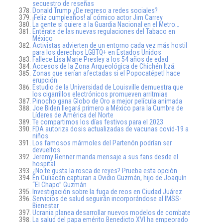
secuestro de reseñas
Donald Trump ¿De regreso a redes sociales?
¡Feliz cumpleaños! al cómico actor Jim Carrey
La gente sí quiere a la Guardia Nacional en el Metro…
Entérate de las nuevas regulaciones del Tabaco en
México
Activistas advierten de un entorno cada vez más hostil
para los derechos LGBTQ+ en Estados Unidos
Fallece Lisa Marie Presley a los 54 años de edad
Accesos de la Zona Arqueológica de Chichén Itzá.
Zonas que serían afectadas si el Popocatépetl hace
erupción
Estudio de la Universidad de Louisville demuestra que
los cigarrillos electrónicos promueven arritmias
Pinocho gana Globo de Oro a mejor película animada
Joe Biden llegará primero a México para la Cumbre de
Líderes de América del Norte
Te compartimos los días festivos para el 2023
FDA autoriza dosis actualizadas de vacunas covid-19 a
niños
Los famosos mármoles del Partenón podrían ser
devueltos
Jeremy Renner manda mensaje a sus fans desde el
hospital
¿No te gusta la rosca de reyes? Prueba esta opción
En Culiacán capturan a Ovidio Guzmán, hijo de Joaquín
“El Chapo” Guzmán
Investigación sobre la fuga de reos en Ciudad Juárez
Servicios de salud seguirán incorporándose al IMSS-
Bienestar
Ucrania planea desarrollar nuevos modelos de combate
La salud del papa emérito Benedicto XVI ha empeorado