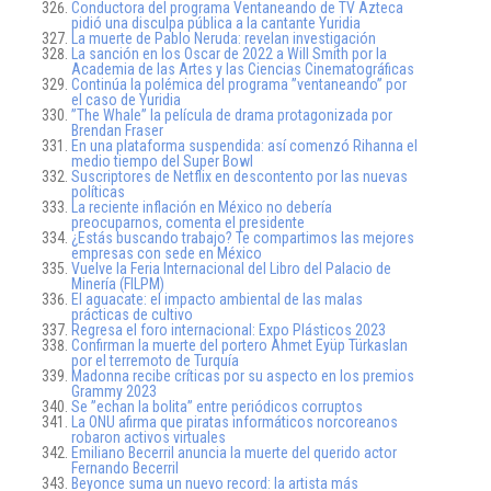
Conductora del programa Ventaneando de TV Azteca
pidió una disculpa pública a la cantante Yuridia
La muerte de Pablo Neruda: revelan investigación
La sanción en los Oscar de 2022 a Will Smith por la
Academia de las Artes y las Ciencias Cinematográficas
Continúa la polémica del programa ”ventaneando” por
el caso de Yuridia
”The Whale” la película de drama protagonizada por
Brendan Fraser
En una plataforma suspendida: así comenzó Rihanna el
medio tiempo del Super Bowl
Suscriptores de Netflix en descontento por las nuevas
políticas
La reciente inflación en México no debería
preocuparnos, comenta el presidente
¿Estás buscando trabajo? Te compartimos las mejores
empresas con sede en México
Vuelve la Feria Internacional del Libro del Palacio de
Minería (FILPM)
El aguacate: el impacto ambiental de las malas
prácticas de cultivo
Regresa el foro internacional: Expo Plásticos 2023
Confirman la muerte del portero Ahmet Eyüp Türkaslan
por el terremoto de Turquía
Madonna recibe críticas por su aspecto en los premios
Grammy 2023
Se ”echan la bolita” entre periódicos corruptos
La ONU afirma que piratas informáticos norcoreanos
robaron activos virtuales
Emiliano Becerril anuncia la muerte del querido actor
Fernando Becerril
Beyonce suma un nuevo record: la artista más