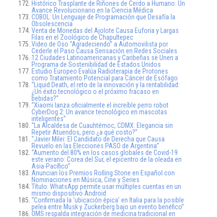
Histórico Trasplante de Riñones de Cerdo a Humano: Un
Avance Revolucionario en la Ciencia Médica
COBOL: Un Lenguaje de Programación que Desafía la
Obsolescencia
Venta de Monedas del Ajolote Causa Euforia y Largas
Filas en el Zoológico de Chapultepec
Video de Oso “Agradeciendo” a Automovilista por
Cederle el Paso Causa Sensación en Redes Sociales
12 Ciudades Latinoamericanas y Caribeñas se Unen a
Programa de Sostenibilidad de Estados Unidos
Estudio Europeo Evalúa Radioterapia de Protones
como Tratamiento Potencial para Cáncer de Esófago
“Liquid Death, el reto de la innovación y la rentabilidad:
¿Un éxito tecnológico o el próximo fracaso en
bebidas?”
“Xiaomi lanza oficialmente el increíble perro robot
CyberDog 2: Un avance tecnológico en mascotas
inteligentes”
“La Alcaldesa de Cuauhtémoc, CDMX: Elegancia sin
Repetir Atuendos, pero ¿a qué costo?”
“Javier Milei: El Candidato de Derecha que Causa
Revuelo en las Elecciones PASO de Argentina”
“Aumento del 80% en los casos globales de Covid-19
este verano: Corea del Sur, el epicentro de la oleada en
Asia-Pacífico”
Anuncian los Premios Rolling Stone en Español con
Nominaciones en Música, Cine y Series
Título: WhatsApp permite usar múltiples cuentas en un
mismo dispositivo Android
“Confirmada la ‘ubicación épica’ en Italia para la posible
pelea entre Musk y Zuckerberg bajo un evento benéfico”
OMS respalda integración de medicina tradicional en