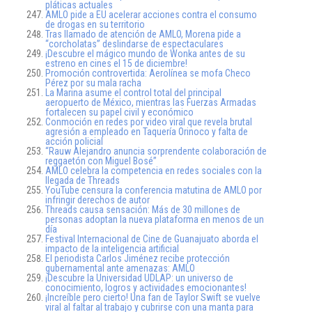
pláticas actuales
AMLO pide a EU acelerar acciones contra el consumo
de drogas en su territorio
Tras llamado de atención de AMLO, Morena pide a
“corcholatas” deslindarse de espectaculares
¡Descubre el mágico mundo de Wonka antes de su
estreno en cines el 15 de diciembre!
Promoción controvertida: Aerolínea se mofa Checo
Pérez por su mala racha
La Marina asume el control total del principal
aeropuerto de México, mientras las Fuerzas Armadas
fortalecen su papel civil y económico
Conmoción en redes por video viral que revela brutal
agresión a empleado en Taquería Orinoco y falta de
acción policial
“Rauw Alejandro anuncia sorprendente colaboración de
reggaetón con Miguel Bosé”
AMLO celebra la competencia en redes sociales con la
llegada de Threads
YouTube censura la conferencia matutina de AMLO por
infringir derechos de autor
Threads causa sensación: Más de 30 millones de
personas adoptan la nueva plataforma en menos de un
día
Festival Internacional de Cine de Guanajuato aborda el
impacto de la inteligencia artificial
El periodista Carlos Jiménez recibe protección
gubernamental ante amenazas: AMLO
¡Descubre la Universidad UDLAP: un universo de
conocimiento, logros y actividades emocionantes!
¡Increíble pero cierto! Una fan de Taylor Swift se vuelve
viral al faltar al trabajo y cubrirse con una manta para