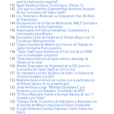
para la exploración espacial!
Apple Revela el Futuro Tecnológico: iPhone 15
¿Por qué los Swifties Experimentan Amnesia Después
de los Conciertos de Taylor Swift?
Los Temerarios Anuncian su Separación Tras 46 Años
de Trayectoria
Recuperación de la Paz en Michoacán: AMLO Considera
la Violencia un Acto Publicitario
Repensando la Política Energética: Competencia y
Crecimiento para México
Descubren Cofre de Piedra en el Templo Mayor con 15
Esculturas Antropomorfas
Trágico Suicidio de Médico por Exceso de Trabajo en
Japón Despierta Preocupación
“Taylor Swift hace historia en el Foro Sol de la CDMX
con un inolvidable concierto”
“India marca historia al lograr exitoso alunizaje de
Vikram en la Luna”
Amplio Dispositivo de Seguridad de la SSC para los
Conciertos de Taylor Swift en el Foro Sol
De camarera a rostro de libros de texto: La historia de
Victoria Dorantes y la SEP
Madonna tiene el deseo de contar con la participación
de Britney Spears en su próxima gira.
Jenni Hermoso Exige “Medidas Ejemplares” por
Incidente con Luis Rubiales, Presidente de RFEF
“El Peso Mexicano Vuelve a Romper Barrera de las 17
Unidades por Dólar”
“Energía Verde: Proyectos de Hidrógeno y Amoníaco en
el Sureste de México Impulsan el Futuro Sostenible”
Google Eliminará Cuentas Inactivas: Cómo Salvar tus
Datos