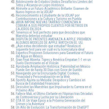
Adolescente de Estados Unidos Desafía los Límites del
Tetris y Alcanza un Logro Histórico
Atrévete a un Futuro Académico Brillante: Examen de
Nuevo Ingreso en la UDLAP
Reconocimiento a Estudiante de la UDLAP por
Contribuciones a la Cultura y Turismo en Puebla
¡BBVA IMPONE NUEVAS TARIFAS! COMIENZAN A
COBRAR A SUS PROPIOS CLIENTES POR RETIROS EN
CAJEROS EN 2024
Tenemos el Test perfecto para que descubras que
Maestría deberías estudiar
DISPUTA DE PATENTES AMENAZA A APPLE: PROHÍBEN
ALGUNOS MODELOS DE APPLE WATCH EN EE. UU.
¿Aún estas decidiendo que estudiar? Realiza el
siguiente test para ver cuál es tu licenciatura ideal
Expertos Proponen Soluciones para Garantizar el Futuro
del Agua en México
Gran Final Abierta: Tigres y América Empatan 1-1 en un
Duelo Electrizante en el Volcán
Aprobada Ampliación Histórica: Paternidad en México
Puede Ser de hasta 30 Días con Goce de Sueldo
Navegando por la Encrucijada Digital: Cookies,
Privacidad y Personalización en la Web
Spotify Ajusta su Melodía: Despidos y Cambios en
Busca de Estabilidad Financiera
Descubre las Maestrías que Impulsarán tu Carrera en el
Próximo Año
Fallece Mali, el Último Elefante en Filipinas tras Décadas
de Controversia y Lucha por su Liberación
GTA VI: Un Viaje Épico a la Próxima Generación del
Crimen y la Aventura”
Un Año de Evolución: La Transformación de ChatGPT