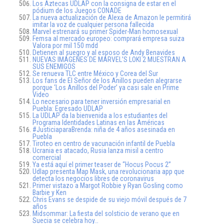
Los Aztecas UDLAP con la consigna de estar en el
pódium de los Juegos CONADE
La nueva actualización de Alexa de Amazon le permitirá
imitar la voz de cualquier persona fallecida
Marvel estrenará su primer Spider-Man homosexual
Femsa al mercado europeo: comprará empresa suiza
Valora por mil 150 mdd
Detienen al suegro y al esposo de Andy Benavides
NUEVAS IMÁGENES DE MARVEL’S LOKI 2 MUESTRAN A
SUS ENEMIGOS
Se renueva TLC entre México y Corea del Sur
Los fans de El Señor de los Anillos pueden alegrarse
porque ‘Los Anillos del Poder’ ya casi sale en Prime
Video
Lo necesario para tener inversión empresarial en
Puebla: Egresado UDLAP
La UDLAP da la bienvenida a los estudiantes del
Programa Identidades Latinas en las Américas
#JusticiaparaBrenda: niña de 4 años asesinada en
Puebla
Tiroteo en centro de vacunación infantil de Puebla
Ucrania es atacado, Rusia lanza misil a centro
comercial
Ya está aquí el primer teaser de “Hocus Pocus 2”
Udlap presenta Map Mask, una revolucionaria app que
detecta los negocios libres de coronavirus
Primer vistazo a Margot Robbie y Ryan Gosling como
Barbie y Ken
Chris Evans se despide de su viejo móvil después de 7
años
Midsommar: La fiesta del solsticio de verano que en
Suecia se celebra hoy…