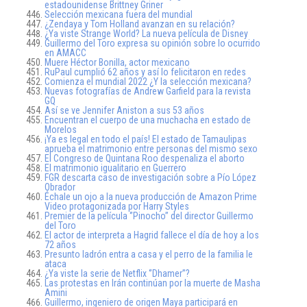
estadounidense Brittney Griner
Selección mexicana fuera del mundial
¿Zendaya y Tom Holland avanzan en su relación?
¿Ya viste Strange World? La nueva película de Disney
Guillermo del Toro expresa su opinión sobre lo ocurrido
en AMACC
Muere Héctor Bonilla, actor mexicano
RuPaul cumplió 62 años y así lo felicitaron en redes
Comienza el mundial 2022 ¿Y la selección mexicana?
Nuevas fotografías de Andrew Garfield para la revista
GQ
Así se ve Jennifer Aniston a sus 53 años
Encuentran el cuerpo de una muchacha en estado de
Morelos
¡Ya es legal en todo el país! El estado de Tamaulipas
aprueba el matrimonio entre personas del mismo sexo
El Congreso de Quintana Roo despenaliza el aborto
El matrimonio igualitario en Guerrero
FGR descarta caso de investigación sobre a Pío López
Obrador
Échale un ojo a la nueva producción de Amazon Prime
Video protagonizada por Harry Styles
Premier de la película ‘’Pinocho’’ del director Guillermo
del Toro
El actor de interpreta a Hagrid fallece el día de hoy a los
72 años
Presunto ladrón entra a casa y el perro de la familia le
ataca
¿Ya viste la serie de Netflix ‘’Dhamer’’?
Las protestas en Irán continúan por la muerte de Masha
Amini
Guillermo, ingeniero de origen Maya participará en