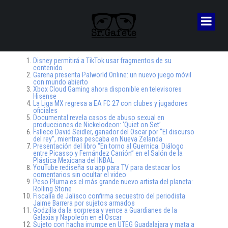
Disney permitirá a TikTok usar fragmentos de su
contenido
Garena presenta Palworld Online: un nuevo juego móvil
con mundo abierto
Xbox Cloud Gaming ahora disponible en televisores
Hisense
La Liga MX regresa a EA FC 27 con clubes y jugadores
oficiales
Documental revela casos de abuso sexual en
producciones de Nickelodeon: ‘Quiet on Set’
Fallece David Seidler, ganador del Oscar por “El discurso
del rey”, mientras pescaba en Nueva Zelanda
Presentación del libro “En torno al Guernica. Diálogo
entre Picasso y Fernández Carrión” en el Salón de la
Plástica Mexicana del INBAL
YouTube rediseña su app para TV para destacar los
comentarios sin ocultar el video
Peso Pluma es el más grande nuevo artista del planeta:
Rolling Stone
Fiscalía de Jalisco confirma secuestro del periodista
Jaime Barrera por sujetos armados
Godzilla da la sorpresa y vence a Guardianes de la
Galaxia y Napoleón en el Oscar
Sujeto con hacha irrumpe en UTEG Guadalajara y mata a