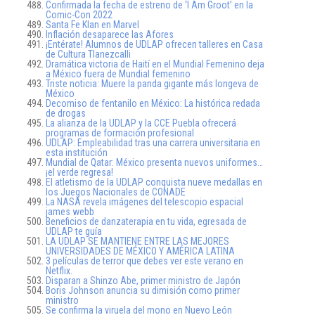
Confirmada la fecha de estreno de ‘I Am Groot’ en la
Comic-Con 2022
Santa Fe Klan en Marvel
Inflación desaparece las Afores
¡Entérate! Alumnos de UDLAP ofrecen talleres en Casa
de Cultura Tlanezcalli
Dramática victoria de Haití en el Mundial Femenino deja
a México fuera de Mundial femenino
Triste noticia: Muere la panda gigante más longeva de
México
Decomiso de fentanilo en México: La histórica redada
de drogas
La alianza de la UDLAP y la CCE Puebla ofrecerá
programas de formación profesional
UDLAP: Empleabilidad tras una carrera universitaria en
esta institución
Mundial de Qatar: México presenta nuevos uniformes…
¡el verde regresa!
El atletismo de la UDLAP conquista nueve medallas en
los Juegos Nacionales de CONADE
La NASA revela imágenes del telescopio espacial
james webb
Beneficios de danzaterapia en tu vida, egresada de
UDLAP te guía
LA UDLAP SE MANTIENE ENTRE LAS MEJORES
UNIVERSIDADES DE MÉXICO Y AMÉRICA LATINA
3 películas de terror que debes ver este verano en
Netflix.
Disparan a Shinzo Abe, primer ministro de Japón
Boris Johnson anuncia su dimisión como primer
ministro
Se confirma la viruela del mono en Nuevo León