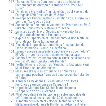
“Trazando Nuevos Caminos Lunares: La India se
Prepara para un Aterrizaje Histórico en el Polo Sur
Lunar”
“Fin de una Era: Netflix Anuncia el Cierre del Servicio de
Entrega de DVD Después de 25 Años”
Greenpeace Critica Objetivos Climáticos de la Fórmula 1
como un “Lavado de Cara”
Susana Baca Recuerda a Víctimas de Protestas en Perú
Durante Concierto de Natalia Lafourcade
Ciclistas Exigen Mayor Seguridad y Respeto Tras
Trágico Accidente en La Huasteca
¡Explora el Espacio en el Campamento Misión Marte de
la Fundación Katya Echazarreta!
Alcalde de Lagos de Moreno Niega Desaparición de
Cinco Hermanos: “Nadie los Identifica”
¿Wendy Guevara aspirante a diputada o a gobernadora?
El PAN le muestra su disposición en Guanajuato.
Canelo Álvarez Deslumbra con un ‘Outfit’ de Millones de
Pesos: ¿Cuánto Cuesta Cada Prenda?
Twitter Elimina la Opción de ‘Bloquear’ a Usuarios, Elon
Musk Propone una Alternativa
Messi resalta que su experiencia en Miami es
sumamente positiva: “Vine acá para seguir disfrutando
el futbol”
Aerolíneas Mexicanas Elevan Vuelo con Flotas
Históricas y Ambiciones de Categoría 1
Lagos de Moreno: Una Ciudad Marcada por la
Desaparición de sus Jóvenes
WhatsApp dejará de funcionar en estos modelos de
teléfonos celulares a partir del 30 de septiembre
Aumento del 52% en el Valor del Mercado Ilegal de
Medicamentos durante la Pandemia, Advierte Unefarm