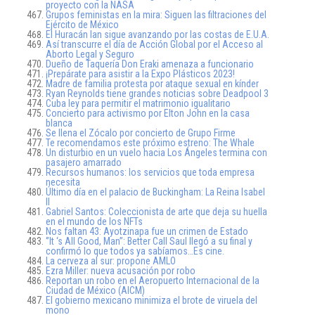
proyecto con la NASA
Grupos feministas en la mira: Siguen las filtraciones del
Ejército de México
El Huracán Ian sigue avanzando por las costas de E.U.A.
Así transcurre el día de Acción Global por el Acceso al
Aborto Legal y Seguro
Dueño de Taquería Don Eraki amenaza a funcionario
¡Prepárate para asistir a la Expo Plásticos 2023!
Madre de familia protesta por ataque sexual en kínder
Ryan Reynolds tiene grandes noticias sobre Deadpool 3
Cuba ley para permitir el matrimonio igualitario
Concierto para activismo por Elton John en la casa
blanca
Se llena el Zócalo por concierto de Grupo Firme
Te recomendamos este próximo estreno: The Whale
Un disturbio en un vuelo hacia Los Ángeles termina con
pasajero amarrado
Recursos humanos: los servicios que toda empresa
necesita
Último día en el palacio de Buckingham: La Reina Isabel
II
Gabriel Santos: Coleccionista de arte que deja su huella
en el mundo de los NFTs
Nos faltan 43: Ayotzinapa fue un crimen de Estado
‘’It ‘s All Good, Man’’: Better Call Saul llegó a su final y
confirmó lo que todos ya sabíamos…Es cine.
La cerveza al sur: propone AMLO
Ezra Miller: nueva acusación por robo
Reportan un robo en el Aeropuerto Internacional de la
Ciudad de México (AICM)
El gobierno mexicano minimiza el brote de viruela del
mono