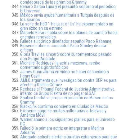
condecorada de los premios Grammy
Genaro García Luna y el presunto soborno al periódico
El Universal
México envía ayuda humanitaria a Turquía después de
los sismos
La serie de HBO ‘The Last of Us’ ha experimentado un
gran éxito en su estreno
Marcelo Ebrard habla sobre los planes de cambio hacía
energías renovables
Fallece el icónico diseñador español Paco Rabanne
Bioserie sobre el conductor Paco Stanley desata
críticas
Gloria Trevi se sinceró sobre su tormentoso pasado
con Sergio Andrade
Michelle Rodríguez, la actriz mexicana, recibe
comentarios gordofóbicos
James Gunn afirma en video no haber despedido a
Henry Cavill
AMLO argumenta que investigación contra SEP es para
afectar a Delfina Gómez
Rechaza el Tribunal Federal de Justicia Administrativa,
intento de Grupo Elektra de no pagar al SAT
Shakira tendrá su propia exposición en Museo de los
Grammy
Blackpink confirma concierto en Ciudad de México
Exoneran pago de multas millonarias a Televisa y
América Móvil
Warner anuncia los siguientes planes para el universo
DC
Falleció la primera actriz en interpretar a Merlina
Addams
Abogado solicita alertar a turistas extranjeros para que