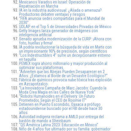
Mexicanos Varados en Israel: Operación de
Repatriación en Marcha
IA en la industria audiovisual: ¿Aliada o amenaza?
Productoras debaten ventajas y riesgos
“FIFA anuncia sedes compartidas para el Mundial de
2030”
UDLAP en el Top 5 de Universidades Privadas de México
Getty Images lanza generador de imágenes con
inteligencia artificial.
Senado aprueba modernización de la CURP: ¡Ahora con
foto, huellas y firma!
IA podría revolucionar la búsqueda de vida en Marte con
un impresionante 90% de precisión, según científicos
“Los Indestructibles 4” sufre un decepcionante estreno
en taquilla
PEMEX logra ahorro millonario y mayor producción al
optimizar sus plataformas.
“Advierten que las Abejas Pueden Desaparecer en 2
Años: ¿Estamos al Borde de un Desastre Ecológico?”
Fábrica de químicos provoca nube tóxica tras explosión
en Azcapotzalco.
“La Innovadora Campaña de Marc Jacobs: Cuando la
Moda Crea Magia en las Calles de Nueva York”
“Robots Humanoides en el Delivery: Un Futuro
Prometedor, Según el CEO de Roomie IT”
Detienen en Puerto Escondido, Oaxaca a prófugo
estadounidense buscado por el FBI desde hace 30
años.
Autoridad indígena reclama a AMLO por entrega del
bastón de mando a Sheinbaum
“QS América Latina 2023: Educación en México”
Niño de 4 años fue ultimado por su familia: gobernador