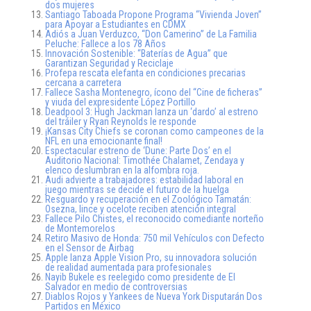
dos mujeres
Santiago Taboada Propone Programa “Vivienda Joven”
para Apoyar a Estudiantes en CDMX
Adiós a Juan Verduzco, “Don Camerino” de La Familia
Peluche: Fallece a los 78 Años
Innovación Sostenible: “Baterías de Agua” que
Garantizan Seguridad y Reciclaje
Profepa rescata elefanta en condiciones precarias
cercana a carretera
Fallece Sasha Montenegro, ícono del “Cine de ficheras”
y viuda del expresidente López Portillo
Deadpool 3: Hugh Jackman lanza un ‘dardo’ al estreno
del tráiler y Ryan Reynolds le responde
¡Kansas City Chiefs se coronan como campeones de la
NFL en una emocionante final!
Espectacular estreno de ‘Dune: Parte Dos’ en el
Auditorio Nacional: Timothée Chalamet, Zendaya y
elenco deslumbran en la alfombra roja.
Audi advierte a trabajadores: estabilidad laboral en
juego mientras se decide el futuro de la huelga
Resguardo y recuperación en el Zoológico Tamatán:
Osezna, lince y ocelote reciben atención integral
Fallece Pilo Chistes, el reconocido comediante norteño
de Montemorelos
Retiro Masivo de Honda: 750 mil Vehículos con Defecto
en el Sensor de Airbag
Apple lanza Apple Vision Pro, su innovadora solución
de realidad aumentada para profesionales
Nayib Bukele es reelegido como presidente de El
Salvador en medio de controversias
Diablos Rojos y Yankees de Nueva York Disputarán Dos
Partidos en México