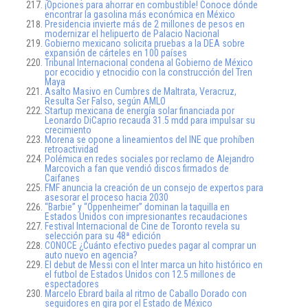
¡Opciones para ahorrar en combustible! Conoce dónde
encontrar la gasolina más económica en México
Presidencia invierte más de 2 millones de pesos en
modernizar el helipuerto de Palacio Nacional
Gobierno mexicano solicita pruebas a la DEA sobre
expansión de cárteles en 100 países
Tribunal Internacional condena al Gobierno de México
por ecocidio y etnocidio con la construcción del Tren
Maya
Asalto Masivo en Cumbres de Maltrata, Veracruz,
Resulta Ser Falso, según AMLO
Startup mexicana de energía solar financiada por
Leonardo DiCaprio recauda 31.5 mdd para impulsar su
crecimiento
Morena se opone a lineamientos del INE que prohíben
retroactividad
Polémica en redes sociales por reclamo de Alejandro
Marcovich a fan que vendió discos firmados de
Caifanes
FMF anuncia la creación de un consejo de expertos para
asesorar el proceso hacia 2030
“Barbie” y “Oppenheimer” dominan la taquilla en
Estados Unidos con impresionantes recaudaciones
Festival Internacional de Cine de Toronto revela su
selección para su 48ª edición
CONOCE ¿Cuánto efectivo puedes pagar al comprar un
auto nuevo en agencia?
El debut de Messi con el Inter marca un hito histórico en
el futbol de Estados Unidos con 12.5 millones de
espectadores
Marcelo Ebrard baila al ritmo de Caballo Dorado con
seguidores en gira por el Estado de México