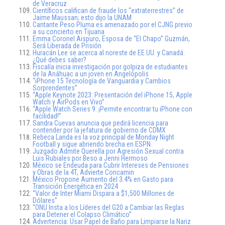
de Veracruz
Científicos califican de fraude los “extraterrestres” de
Jaime Maussan; esto dijo la UNAM
Cantante Peso Pluma es amenazado por el CJNG previo
a su concierto en Tijuana
Emma Coronel Aispuro, Esposa de “El Chapo” Guzmán,
Será Liberada de Prisión
Huracán Lee se acerca al noreste de EE.UU. y Canadá:
¿Qué debes saber?
Fiscalía inicia investigación por golpiza de estudiantes
de la Anáhuac a un joven en Angelópolis
“iPhone 15 Tecnología de Vanguardia y Cambios
Sorprendentes”
“Apple Keynote 2023: Presentación del iPhone 15, Apple
Watch y AirPods en Vivo”
“Apple Watch Series 9: ¡Permite encontrar tu iPhone con
facilidad!”
Sandra Cuevas anuncia que pedirá licencia para
contender por la jefatura de gobierno de CDMX
Rebeca Landa es la voz principal de Monday Night
Football y sigue abriendo brecha en ESPN
Juzgado Admite Querella por Agresión Sexual contra
Luis Rubiales por Beso a Jenni Hermoso
México se Endeuda para Cubrir Intereses de Pensiones
y Obras de la 4T, Advierte Concamin
México Propone Aumento del 3.4% en Gasto para
Transición Energética en 2024
“Valor de Inter Miami Dispara a $1,500 Millones de
Dólares”
“ONU Insta a los Líderes del G20 a Cambiar las Reglas
para Detener el Colapso Climático”
Advertencia: Usar Papel de Baño para Limpiarse la Nariz