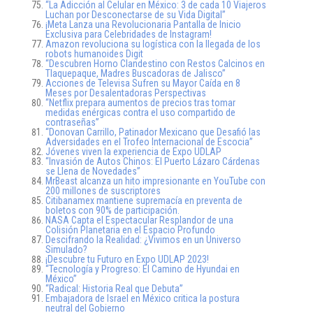
“La Adicción al Celular en México: 3 de cada 10 Viajeros
Luchan por Desconectarse de su Vida Digital”
¡Meta Lanza una Revolucionaria Pantalla de Inicio
Exclusiva para Celebridades de Instagram!
Amazon revoluciona su logística con la llegada de los
robots humanoides Digit
“Descubren Horno Clandestino con Restos Calcinos en
Tlaquepaque, Madres Buscadoras de Jalisco”
Acciones de Televisa Sufren su Mayor Caída en 8
Meses por Desalentadoras Perspectivas
“Netflix prepara aumentos de precios tras tomar
medidas enérgicas contra el uso compartido de
contraseñas”
“Donovan Carrillo, Patinador Mexicano que Desafió las
Adversidades en el Trofeo Internacional de Escocia”
Jóvenes viven la experiencia de Expo UDLAP
“Invasión de Autos Chinos: El Puerto Lázaro Cárdenas
se Llena de Novedades”
MrBeast alcanza un hito impresionante en YouTube con
200 millones de suscriptores
Citibanamex mantiene supremacía en preventa de
boletos con 90% de participación.
NASA Capta el Espectacular Resplandor de una
Colisión Planetaria en el Espacio Profundo
Descifrando la Realidad: ¿Vivimos en un Universo
Simulado?
¡Descubre tu Futuro en Expo UDLAP 2023!
“Tecnología y Progreso: El Camino de Hyundai en
México”
“Radical: Historia Real que Debuta”
Embajadora de Israel en México critica la postura
neutral del Gobierno