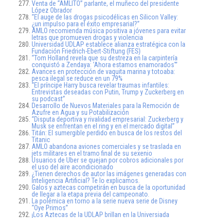
Venta de “AMLITO” parlante, el muñeco del presidente
López Obrador
“El auge de las drogas psicodélicas en Silicon Valley:
¿un impulso para el éxito empresarial?”
AMLO recomienda música positiva a jóvenes para evitar
letras que promueven drogas y violencia
Universidad UDLAP establece alianza estratégica con la
Fundación Friedrich-Ebert-Stiftung (FES)
“Tom Holland revela que su destreza en la carpintería
conquistó a Zendaya: ‘Ahora estamos enamorados'”
Avances en protección de vaquita marina y totoaba:
pesca ilegal se reduce en un 79%
“El príncipe Harry busca revelar traumas infantiles:
Entrevistas deseadas con Putin, Trump y Zuckerberg en
su podcast”
Desarrollo de Nuevos Materiales para la Remoción de
Azufre en Agua y su Potabilización
“Disputa deportiva y rivalidad empresarial: Zuckerberg y
Musk se enfrentan en el ring y en el mercado digital”
Titán: El sumergible perdido en busca de los restos del
Titanic
AMLO abandona aviones comerciales y se traslada en
jets militares en el tramo final de su sexenio
Usuarios de Uber se quejan por cobros adicionales por
el uso del aire acondicionado
¿Tienen derechos de autor las imágenes generadas con
Inteligencia Artificial? Te lo explicamos.
Galos y aztecas competirán en busca de la oportunidad
de llegar a la etapa previa del campeonato.
La polémica en torno a la serie nueva serie de Disney
“Oye Primos”
¡Los Aztecas de la UDLAP brillan en la Universiada