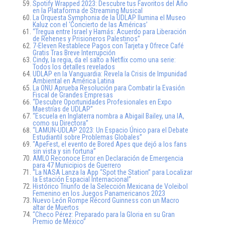
Spotify Wrapped 2023: Descubre tus Favoritos del Año
en la Plataforma de Streaming Musical
La Orquesta Symphonia de la UDLAP Ilumina el Museo
Kaluz con el ‘Concierto de las Américas’
“Tregua entre Israel y Hamás: Acuerdo para Liberación
de Rehenes y Prisioneros Palestinos”
7-Eleven Restablece Pagos con Tarjeta y Ofrece Café
Gratis Tras Breve Interrupción
Cindy, la regia, da el salto a Netflix como una serie:
Todos los detalles revelados
UDLAP en la Vanguardia: Revela la Crisis de Impunidad
Ambiental en América Latina
La ONU Aprueba Resolución para Combatir la Evasión
Fiscal de Grandes Empresas
“Descubre Oportunidades Profesionales en Expo
Maestrías de UDLAP”
“Escuela en Inglaterra nombra a Abigail Bailey, una IA,
como su Directora”
“LAMUN-UDLAP 2023: Un Espacio Único para el Debate
Estudiantil sobre Problemas Globales”
“ApeFest, el evento de Bored Apes que dejó a los fans
sin vista y sin fortuna”
AMLO Reconoce Error en Declaración de Emergencia
para 47 Municipios de Guerrero
“La NASA Lanza la App “Spot the Station” para Localizar
la Estación Espacial Internacional”
Histórico Triunfo de la Selección Mexicana de Voleibol
Femenino en los Juegos Panamericanos 2023
Nuevo León Rompe Récord Guinness con un Macro
altar de Muertos
“Checo Pérez: Preparado para la Gloria en su Gran
Premio de México”