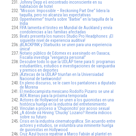
Johnny Depp es encontrado inconsciente en su
habitación de hotel
“Mission: Impossible – Reckoning Part One” lidera la
taquilla, pero no alcanza las expectativas
Oppenheimer” triunfa sobre “Barbie” en la taquilla de la
India
FIFA lamenta el tiroteo en Mundial de Auckland y envía
condolencias a las familias afectadas
Beats presenta los nuevos Studio Pro Headphones: ¡El
siguiente nivel de experiencia auditiva!
¡BLACKPINK y Starbucks se unen para una experiencia
única!
Notario público de Edomex es asesinado en Oaxaca;
Fiscalía investiga “venganza personal”
Descubre todo lo que la UDLAP tiene para ti: programas
estudiantiles, estudios e investigaciones de vanguardia
y premios en deportes
¡Aztecas de la UDLAP triunfan en la Universiadad
Nacional de taekwondo!
En pleno discurso, se le caen los pantalones a diputado
de Morena
El mediocampista mexicano Rodolfo Pizarro se une al
AEK Atenas para la próxima temporada
Actores de Hollywood se unen a los guionistas en una
histórica huelga en la industria del entretenimiento
Vinculan a proceso a ‘Chuponcito’ por acoso sexual
¿A dónde irá Hirving ‘Chucky’ Lozano? Revela indicios
sobre su futuro
Crisis en la industria cinematográfica: Sin acuerdo entre
actores y estudios, se vislumbra una inminente huelga
de guionistas en Hollywood
Cruz Azul busca repatriar a Marco Fabián al plantel en