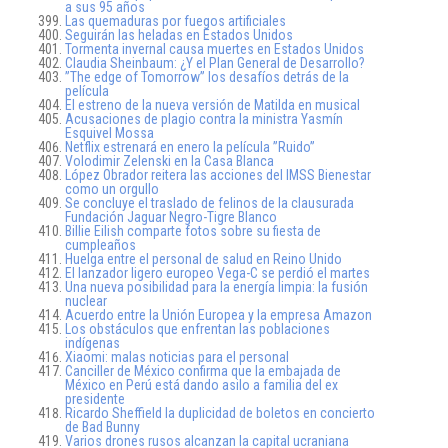
a sus 95 años
Las quemaduras por fuegos artificiales
Seguirán las heladas en Estados Unidos
Tormenta invernal causa muertes en Estados Unidos
Claudia Sheinbaum: ¿Y el Plan General de Desarrollo?
”The edge of Tomorrow” los desafíos detrás de la
película
El estreno de la nueva versión de Matilda en musical
Acusaciones de plagio contra la ministra Yasmín
Esquivel Mossa
Netflix estrenará en enero la película ”Ruido”
Volodimir Zelenski en la Casa Blanca
López Obrador reitera las acciones del IMSS Bienestar
como un orgullo
Se concluye el traslado de felinos de la clausurada
Fundación Jaguar Negro-Tigre Blanco
Billie Eilish comparte fotos sobre su fiesta de
cumpleaños
Huelga entre el personal de salud en Reino Unido
El lanzador ligero europeo Vega-C se perdió el martes
Una nueva posibilidad para la energía limpia: la fusión
nuclear
Acuerdo entre la Unión Europea y la empresa Amazon
Los obstáculos que enfrentan las poblaciones
indígenas
Xiaomi: malas noticias para el personal
Canciller de México confirma que la embajada de
México en Perú está dando asilo a familia del ex
presidente
Ricardo Sheffield la duplicidad de boletos en concierto
de Bad Bunny
Varios drones rusos alcanzan la capital ucraniana