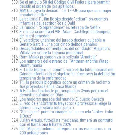
Se el artículo 58 del Código Civil Federal para permitir
decidir el orden de los apellidos
AMLO apoya la decisión del TEPJF para que una mujer
encabece el INE
La editorial Puffin Books decide ”editar” los cuentos
infantiles del escritor Roald Dahl
La función “Sorpréndeme” es retirada de Netflix
En la lucha contra el VIH: Adam Castillejo se recupera
de la enfermedad
El veredicto unánime del jurado declara culpable a
Genaro García Luna por cinco delitos penales
Desagradables comentarios del conductor Alejandro
Villalvazo sobre la licencia menstrual
Rami Malek protagoniza la película ”Amateur”
Los números del estreno de ´´Antman and the Wasp:
Quantumania´´
El 15 de febrero se conmemoró el Día Internacional del
Cáncer Infantil con el objetivo de promover la detección
temprana de la enfermedad
Till, la película biográfica sobre un crimen de racismo
fue proyectada en la Casa Blanca
A Estados Unidos le preocupan los Ovnis pero no el
desastre químico en Ohio
Los mejores quesos del mundo: El queso Oaxaca
El reto de encontrar tu trayectoria profesional: elige la
carrera universitaria ideal para ti
”Sí es cine”: primera imagen de la secuela “Joker: Folie
à Deux”
Julián Araujo, futbolista mexicano, firmará un contrato
con el Barcelona B hasta 2026
Luis Miguel confirma su regreso a los escenarios con
200 actuaciones