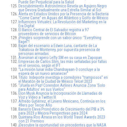
Puede Ser Perjudicial para la Salud
Descubrimiento Astronómico Revela un Agujero Negro
que Devora Gradualmente una Estrella Similar al Sol
Alerta en Estados Unidos por la Presencia de la Bacteria
“Come Carne” en Aguas del Atlántico y Golfo de México
Influencers Virtuales: La Revolución del Marketing en la
Era Digital
El Banco Central de El Salvador registra a 97
proveedores de servicios de Bitcoin
¡Pringles sorprende con un sabor único: “Everything
Bagel”!
Bajan del escenario a Edwin Luna, cantante de La
Trakalosa de Monterrey, por supuesta presencia de
personas armadas
Asesinan al rapero Lefty SM en su casa en Zapopan
Empresas de Carlos Slim, las más señaladas por fallas
en el servicio, según el IFT
“La misión lunar india Chandrayaan-3 concluye a la
espera de un nuevo amanecer”
Título: Indeporte investiga a corredores “tramposos” en
el Maratón de la Ciudad de México Telcel 2023
“¡Vuela en Paz! Corendon Airlines Anuncia Zona ‘Solo
para Adultos’ en sus Vuelos”
Elon Musk Anuncia la Incorporación de Llamadas de
Voz y Vídeo a Twitter/X
Alfredo Gutiérrez, el Liniero Mexicano, Continúa en los
49ers por Tercer Año
Banxico Eleva Pronóstico de Crecimiento del PIB a 3%
para 2023 y Mejora Perspectivas para 2024
Quintana Roo Arrasa en los World Travel Awards 2023
con 21 Premios
¡Descubre la oportunidad sin precedentes que la NASA