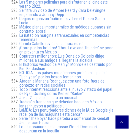
Las 5 mejores películas para disfrutar en el cine este
verano 2022.
Se filtra un vídeo de Amber Heard y Cara Delevingne
engañando a Johnny Depp
Regios organizan ‘baño masivo’ en el Paseo Santa
Lucía
México planea importar miles de médicos cubanos sin
contrato laboral
La natación margina a transexuales en competencias
femeninas
Camila Cabello revela que ahora es rubia
¡Corre por los boletos! ‘Thor: Love and Thunder’ se pone
en preventa en México
Contratos millonarios: Luis Donaldo Colosio dirige
millones a sus amigos al llegar a la alcaldía
El histórico vestido de Marilyn Monroe es destruido por
Kim Kardashian
NOTICIA: Los países musulmanes prohíben la película
“Lightyear” por los besos femeninos
Atacan a Mariana Rodriguez con una foto fuera de
contexto en redes sociales
Todo Internet reacciona ante el nuevo vistazo del papel
de Ryan Gosling como Ken en “Barbie”
Joker 2:la película será un musical
Tradición francesa que deberían hacer en México:
lanzar huevos a políticos…
LaMDA: Los perturbadores dichos de la IA de Google ¿la
rebelión de las máquinas está cerca?
Serie “The Boys” hace parodia a comercial de Kendall
Jenner con Pepsi
Los dinosaurios de ‘Jurassic World: Dominion’
despuntan en la taquilla