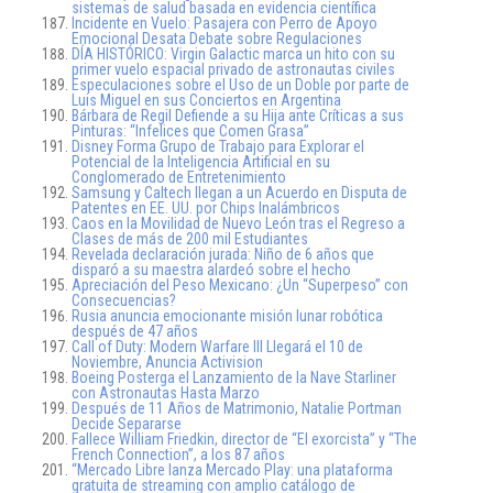
sistemas de salud basada en evidencia científica
Incidente en Vuelo: Pasajera con Perro de Apoyo
Emocional Desata Debate sobre Regulaciones
DÍA HISTÓRICO: Virgin Galactic marca un hito con su
primer vuelo espacial privado de astronautas civiles
Especulaciones sobre el Uso de un Doble por parte de
Luis Miguel en sus Conciertos en Argentina
Bárbara de Regil Defiende a su Hija ante Críticas a sus
Pinturas: “Infelices que Comen Grasa”
Disney Forma Grupo de Trabajo para Explorar el
Potencial de la Inteligencia Artificial en su
Conglomerado de Entretenimiento
Samsung y Caltech llegan a un Acuerdo en Disputa de
Patentes en EE. UU. por Chips Inalámbricos
Caos en la Movilidad de Nuevo León tras el Regreso a
Clases de más de 200 mil Estudiantes
Revelada declaración jurada: Niño de 6 años que
disparó a su maestra alardeó sobre el hecho
Apreciación del Peso Mexicano: ¿Un “Superpeso” con
Consecuencias?
Rusia anuncia emocionante misión lunar robótica
después de 47 años
Call of Duty: Modern Warfare III Llegará el 10 de
Noviembre, Anuncia Activision
Boeing Posterga el Lanzamiento de la Nave Starliner
con Astronautas Hasta Marzo
Después de 11 Años de Matrimonio, Natalie Portman
Decide Separarse
Fallece William Friedkin, director de “El exorcista” y “The
French Connection”, a los 87 años
“Mercado Libre lanza Mercado Play: una plataforma
gratuita de streaming con amplio catálogo de