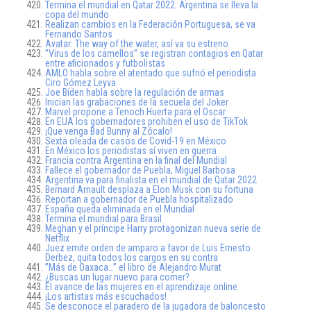
Termina el mundial en Qatar 2022: Argentina se lleva la
copa del mundo
Realizan cambios en la Federación Portuguesa, se va
Fernando Santos
Avatar: The way of the water, así va su estreno
”Virus de los camellos” se registran contagios en Qatar
entre aficionados y futbolistas
AMLO habla sobre el atentado que sufrió el periodista
Ciro Gómez Leyva
Joe Biden habla sobre la regulación de armas
Inician las grabaciones de la secuela del Joker
Marvel propone a Tenoch Huerta para el Oscar
En EUA los gobernadores prohiben el uso de TikTok
¡Que venga Bad Bunny al Zócalo!
Sexta oleada de casos de Covid-19 en México
En México los periodistas sí viven en guerra
Francia contra Argentina en la final del Mundial
Fallece el gobernador de Puebla, Miguel Barbosa
Argentina va para finalista en el mundial de Qatar 2022
Bernard Arnault desplaza a Elon Musk con su fortuna
Reportan a gobernador de Puebla hospitalizado
España queda eliminada en el Mundial
Termina el mundial para Brasil
Meghan y el príncipe Harry protagonizan nueva serie de
Netflix
Juez emite orden de amparo a favor de Luis Ernesto
Derbez, quita todos los cargos en su contra
”Más de Oaxaca…” el libro de Alejandro Murat
¿Buscas un lugar nuevo para comer?
El avance de las mujeres en el aprendizaje online
¡Los artistas más escuchados!
Se desconoce el paradero de la jugadora de baloncesto