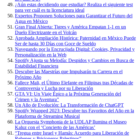
¿Aún estas decidiendo que estudiar? Realiza el siguiente test
para ver cuál es tu licenciatura ideal
Expertos Proponen Soluciones para Garantizar el Futuro del
Agua en México
Gran Final Abierta: Tigres y América Empatan 1-1 en un
Duelo Electrizante en el Volcán
Aprobada Ampliación Histórica: Paternidad en México Puede
Ser de hasta 30 Días con Goce de Sueldo
Navegando por la Encrucijada Digital: Cookies, Privacidad y
Personalización en la Web
Spotify Ajusta su Melodía: Despidos y Cambios en Busca de
Estabilidad Financiera
Descubre las Maestrías que Impulsarán tu Carrera en el
Próximo Año
Fallece Mali, el Último Elefante en Filipinas tras Décadas de
Controversia y Lucha por su Liberación
GTA VI: Un Viaje Épico a la Próxima Generación del
Crimen y la Aventura”
Un Año de Evolución: La Transformación de ChatGPT
Spotify Wrapped 2023: Descubre tus Favoritos del Año en la
Plataforma de Streaming Musical
La Orquesta Symphonia de la UDLAP Ilumina el Museo
Kaluz con el ‘Concierto de las Américas’
“Tregua entre Israel y Hamás: Acuerdo para Liberación de
Rehenes y Prisioneros Palestinos”