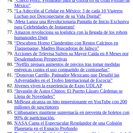
“Checo Pérez: Preparado para la Gloria en su Gran Premio de
México”
“La Adicción al Celular en México: 3 de cada 10 Viajeros
Luchan por Desconectarse de su Vida Digital”
¡Meta Lanza una Revolucionaria Pantalla de Inicio Exclusiva
para Celebridades de Instagram!
Amazon revoluciona su logística con la llegada de los robots
humanoides Digit
“Descubren Horno Clandestino con Restos Calcinos en
Tlaquepaque, Madres Buscadoras de Jalisco”
Acciones de Televisa Sufren su Mayor Caída en 8 Meses por
Desalentadoras Perspectivas
“Netflix prepara aumentos de precios tras tomar medidas
enérgicas contra el uso compartido de contraseñas”
“Donovan Carrillo, Patinador Mexicano que Desafió las
Adversidades en el Trofeo Internacional de Escocia”
Jóvenes viven la experiencia de Expo UDLAP
“Invasión de Autos Chinos: El Puerto Lázaro Cárdenas se
Llena de Novedades”
MrBeast alcanza un hito impresionante en YouTube con 200
millones de suscriptores
Citibanamex mantiene supremacía en preventa de boletos con
90% de participación.
NASA Capta el Espectacular Resplandor de una Colisión
Planetaria en el Espacio Profundo