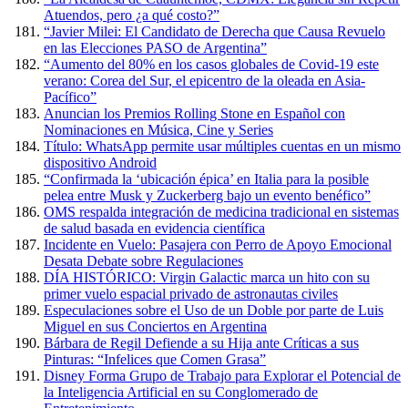
Atuendos, pero ¿a qué costo?”
“Javier Milei: El Candidato de Derecha que Causa Revuelo
en las Elecciones PASO de Argentina”
“Aumento del 80% en los casos globales de Covid-19 este
verano: Corea del Sur, el epicentro de la oleada en Asia-
Pacífico”
Anuncian los Premios Rolling Stone en Español con
Nominaciones en Música, Cine y Series
Título: WhatsApp permite usar múltiples cuentas en un mismo
dispositivo Android
“Confirmada la ‘ubicación épica’ en Italia para la posible
pelea entre Musk y Zuckerberg bajo un evento benéfico”
OMS respalda integración de medicina tradicional en sistemas
de salud basada en evidencia científica
Incidente en Vuelo: Pasajera con Perro de Apoyo Emocional
Desata Debate sobre Regulaciones
DÍA HISTÓRICO: Virgin Galactic marca un hito con su
primer vuelo espacial privado de astronautas civiles
Especulaciones sobre el Uso de un Doble por parte de Luis
Miguel en sus Conciertos en Argentina
Bárbara de Regil Defiende a su Hija ante Críticas a sus
Pinturas: “Infelices que Comen Grasa”
Disney Forma Grupo de Trabajo para Explorar el Potencial de
la Inteligencia Artificial en su Conglomerado de