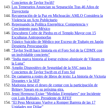
Conciertos de Taylor Swift?
Los Temerarios Anuncian su Separación Tras 46 Años de
Trayectoria
Recuperación de la Paz en Michoacán: AMLO Considera la
Violencia un Acto Publicitario
Repensando la Política Energética: Competencia y
Crecimiento para México
Descubren Cofre de Piedra en el Templo Mayor con 15
Esculturas Antropomorfas
Trágico Suicidio de Médico por Exceso de Trabajo en Japón
Despierta Preocupación
“Taylor Swift hace historia en el Foro Sol de la CDMX con
un inolvidable concierto”
“India marca historia al lograr exitoso alunizaje de Vikram en
la Luna”
Amplio Dispositivo de Seguridad de la SSC para los
Conciertos de Taylor Swift en el Foro Sol
De camarera a rostro de libros de texto: La historia de Victoria
Dorantes y la SEP
Madonna tiene el deseo de contar con la participación de
Britney Spears en su próxima gira.
Jenni Hermoso Exige “Medidas Ejemplares” por Incidente
con Luis Rubiales, Presidente de RFEF
“El Peso Mexicano Vuelve a Romper Barrera de las 17
Unidades por Dólar”