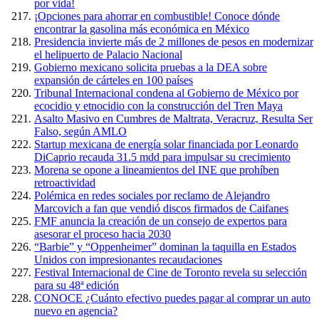
por vida!
¡Opciones para ahorrar en combustible! Conoce dónde
encontrar la gasolina más económica en México
Presidencia invierte más de 2 millones de pesos en modernizar
el helipuerto de Palacio Nacional
Gobierno mexicano solicita pruebas a la DEA sobre
expansión de cárteles en 100 países
Tribunal Internacional condena al Gobierno de México por
ecocidio y etnocidio con la construcción del Tren Maya
Asalto Masivo en Cumbres de Maltrata, Veracruz, Resulta Ser
Falso, según AMLO
Startup mexicana de energía solar financiada por Leonardo
DiCaprio recauda 31.5 mdd para impulsar su crecimiento
Morena se opone a lineamientos del INE que prohíben
retroactividad
Polémica en redes sociales por reclamo de Alejandro
Marcovich a fan que vendió discos firmados de Caifanes
FMF anuncia la creación de un consejo de expertos para
asesorar el proceso hacia 2030
“Barbie” y “Oppenheimer” dominan la taquilla en Estados
Unidos con impresionantes recaudaciones
Festival Internacional de Cine de Toronto revela su selección
para su 48ª edición
CONOCE ¿Cuánto efectivo puedes pagar al comprar un auto
nuevo en agencia?