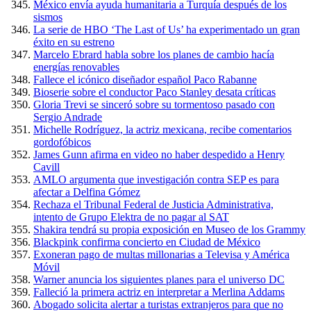
México envía ayuda humanitaria a Turquía después de los
sismos
La serie de HBO ‘The Last of Us’ ha experimentado un gran
éxito en su estreno
Marcelo Ebrard habla sobre los planes de cambio hacía
energías renovables
Fallece el icónico diseñador español Paco Rabanne
Bioserie sobre el conductor Paco Stanley desata críticas
Gloria Trevi se sinceró sobre su tormentoso pasado con
Sergio Andrade
Michelle Rodríguez, la actriz mexicana, recibe comentarios
gordofóbicos
James Gunn afirma en video no haber despedido a Henry
Cavill
AMLO argumenta que investigación contra SEP es para
afectar a Delfina Gómez
Rechaza el Tribunal Federal de Justicia Administrativa,
intento de Grupo Elektra de no pagar al SAT
Shakira tendrá su propia exposición en Museo de los Grammy
Blackpink confirma concierto en Ciudad de México
Exoneran pago de multas millonarias a Televisa y América
Móvil
Warner anuncia los siguientes planes para el universo DC
Falleció la primera actriz en interpretar a Merlina Addams
Abogado solicita alertar a turistas extranjeros para que no