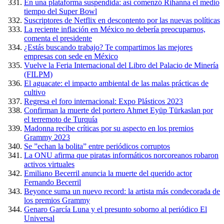
En una plataforma suspendida: así comenzó Rihanna el medio
tiempo del Super Bowl
Suscriptores de Netflix en descontento por las nuevas políticas
La reciente inflación en México no debería preocuparnos,
comenta el presidente
¿Estás buscando trabajo? Te compartimos las mejores
empresas con sede en México
Vuelve la Feria Internacional del Libro del Palacio de Minería
(FILPM)
El aguacate: el impacto ambiental de las malas prácticas de
cultivo
Regresa el foro internacional: Expo Plásticos 2023
Confirman la muerte del portero Ahmet Eyüp Türkaslan por
el terremoto de Turquía
Madonna recibe críticas por su aspecto en los premios
Grammy 2023
Se ”echan la bolita” entre periódicos corruptos
La ONU afirma que piratas informáticos norcoreanos robaron
activos virtuales
Emiliano Becerril anuncia la muerte del querido actor
Fernando Becerril
Beyonce suma un nuevo record: la artista más condecorada de
los premios Grammy
Genaro García Luna y el presunto soborno al periódico El
Universal