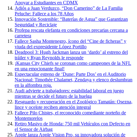
Apoyar a Estudiantes en CDMX
Adiós a Juan Verduzco, “Don Camerino” de La Familia
Peluche: Fallece a los 78 Años
Innovación Sostenible: “Baterías de Agua” que Garantizan
Seguridad y Reciclaje
Profepa rescata elefanta en condiciones precarias cercana a
carretera
Fallece Sasha Montenegro, ícono del “Cine de ficheras” y
viuda del expresidente López Portillo
Deadpool 3: Hugh Jackman lanza un ‘dardo’ al estreno del
tráiler y Ryan Reynolds le responde
¡Kansas City Chiefs se coronan como campeones de la NFL
en una emocionante final!
Espectacular estreno de ‘Dune: Parte Dos’ en el Auditorio
Nacional: Timothée Chalamet, Zendaya y elenco deslumbran
en la alfombra roja.
Audi advierte a trabajadores: estabilidad laboral en juego
mientras se decide el futuro de la huelga
Resguardo y recuperación en el Zoológico Tamatán: Osezna,
lince y ocelote reciben atención integral
Fallece Pilo Chistes, el reconocido comediante norteño de
Montemorelos
Retiro Masivo de Honda: 750 mil Vehículos con Defecto en
el Sensor de Airbag
Apple lanza Apple Vision Pro, su innovadora solución de