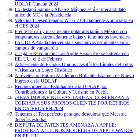
UDLAP Cancún 2024
Lo destapó Samuel: Álvarez Máynez será el precandidato
único de MC a la Presidencia
Velocidad Desenfrenada: Wi-Fi 7 Oficialmente Anunciado en
el CES 2024
Frente frío 25 y masa de aire polar afectarán a México con
temperaturas extremadamente bajas y fenómenos invernales.
La UDLAP da la bienvenida a sus nuevos estudiantes en su
campus de vanguardia
¡Llega la Revolución! Las Apple Vision Pro se Estrenan en
EE. UU. el 2 de Febrero
Adolescente de Estados Unidos Desafía los Límites del Tetris
y Alcanza un Logro Histórico
Atrévete a un Futuro Académico Brillante: Examen de Nuevo
Ingreso en la UDLAP
Reconocimiento a Estudiante de la UDLAP por
Contribuciones a la Cultura y Turismo en Puebla
¡BBVA IMPONE NUEVAS TARIFAS! COMIENZAN A
COBRAR A SUS PROPIOS CLIENTES POR RETIROS
EN CAJEROS EN 2024
Tenemos el Test perfecto para que descubras que Maestría
deberías estudiar
DISPUTA DE PATENTES AMENAZA A APPLE:
PROHÍBEN ALGUNOS MODELOS DE APPLE WATCH
EN EE. UU.