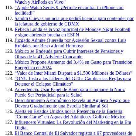
Watch y AirPods en Vivo”
“Apple Watch Series 9: ¡Permite encontrar tu iPhone con
facilidad!”
Sandra Cuevas anuncia que pedirá licencia para contender por
la jefatura de gobierno de CDMX
Rebeca Landa es la voz principal de Monday Night Football
y sigue abriendo brecha en ESPN
Juzgado Admite Querella por Agresión Sexual contra Luis
Rubiales por Beso a Jenni Hermoso
México se Endeuda para Cubrir Intereses de Pensiones y
Obras de la 4T, Advierte Concamin
México Propone Aumento del 3.4% en Gasto para Transición
Energética en 2024
“Valor de Inter Miami Dispara a $1,500 Millones de Dólares”
“ONU Insta a los Líderes del G20 a Cambiar las Reglas para
Detener el Colapso Climático”
Advertencia: Usar Papel de Baño para Limpiarse la Nariz
Puede Ser Perjudicial para la Salud
Descubrimiento Astronómico Revela un Agujero Negro que
Devora Gradualmente una Estrella Similar al Sol
Alerta en Estados Unidos por la Presencia de la Bacteria
“Come Carne” en Aguas del Atlántico y Golfo de México
Influencers Virtuales: La Revolución del Marketing en la Era
Digital
El Banco Central de El Salvador registra a 97 proveedores de