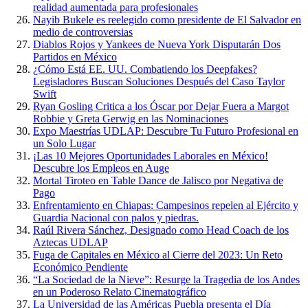
realidad aumentada para profesionales
Nayib Bukele es reelegido como presidente de El Salvador en
medio de controversias
Diablos Rojos y Yankees de Nueva York Disputarán Dos
Partidos en México
¿Cómo Está EE. UU. Combatiendo los Deepfakes?
Legisladores Buscan Soluciones Después del Caso Taylor
Swift
Ryan Gosling Critica a los Óscar por Dejar Fuera a Margot
Robbie y Greta Gerwig en las Nominaciones
Expo Maestrías UDLAP: Descubre Tu Futuro Profesional en
un Solo Lugar
¡Las 10 Mejores Oportunidades Laborales en México!
Descubre los Empleos en Auge
Mortal Tiroteo en Table Dance de Jalisco por Negativa de
Pago
Enfrentamiento en Chiapas: Campesinos repelen al Ejército y
Guardia Nacional con palos y piedras.
Raúl Rivera Sánchez, Designado como Head Coach de los
Aztecas UDLAP
Fuga de Capitales en México al Cierre del 2023: Un Reto
Económico Pendiente
“La Sociedad de la Nieve”: Resurge la Tragedia de los Andes
en un Poderoso Relato Cinematográfico
La Universidad de las Américas Puebla presenta el Día