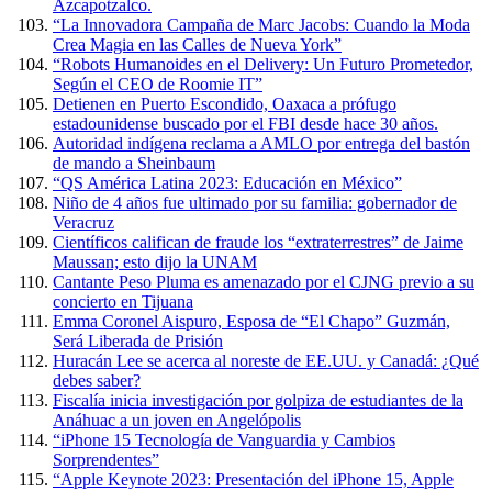
Azcapotzalco.
“La Innovadora Campaña de Marc Jacobs: Cuando la Moda
Crea Magia en las Calles de Nueva York”
“Robots Humanoides en el Delivery: Un Futuro Prometedor,
Según el CEO de Roomie IT”
Detienen en Puerto Escondido, Oaxaca a prófugo
estadounidense buscado por el FBI desde hace 30 años.
Autoridad indígena reclama a AMLO por entrega del bastón
de mando a Sheinbaum
“QS América Latina 2023: Educación en México”
Niño de 4 años fue ultimado por su familia: gobernador de
Veracruz
Científicos califican de fraude los “extraterrestres” de Jaime
Maussan; esto dijo la UNAM
Cantante Peso Pluma es amenazado por el CJNG previo a su
concierto en Tijuana
Emma Coronel Aispuro, Esposa de “El Chapo” Guzmán,
Será Liberada de Prisión
Huracán Lee se acerca al noreste de EE.UU. y Canadá: ¿Qué
debes saber?
Fiscalía inicia investigación por golpiza de estudiantes de la
Anáhuac a un joven en Angelópolis
“iPhone 15 Tecnología de Vanguardia y Cambios
Sorprendentes”
“Apple Keynote 2023: Presentación del iPhone 15, Apple