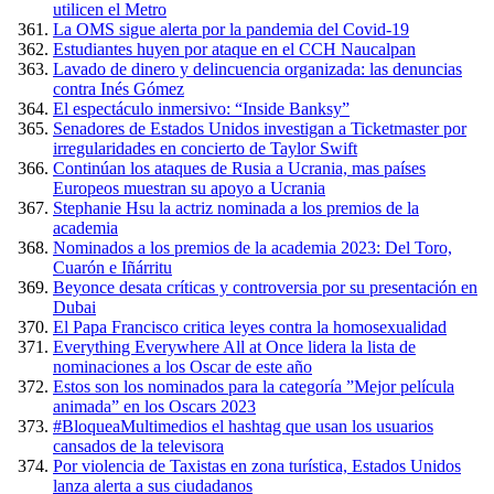
utilicen el Metro
La OMS sigue alerta por la pandemia del Covid-19
Estudiantes huyen por ataque en el CCH Naucalpan
Lavado de dinero y delincuencia organizada: las denuncias
contra Inés Gómez
El espectáculo inmersivo: “Inside Banksy”
Senadores de Estados Unidos investigan a Ticketmaster por
irregularidades en concierto de Taylor Swift
Continúan los ataques de Rusia a Ucrania, mas países
Europeos muestran su apoyo a Ucrania
Stephanie Hsu la actriz nominada a los premios de la
academia
Nominados a los premios de la academia 2023: Del Toro,
Cuarón e Iñárritu
Beyonce desata críticas y controversia por su presentación en
Dubai
El Papa Francisco critica leyes contra la homosexualidad
Everything Everywhere All at Once lidera la lista de
nominaciones a los Oscar de este año
Estos son los nominados para la categoría ”Mejor película
animada” en los Oscars 2023
#BloqueaMultimedios el hashtag que usan los usuarios
cansados de la televisora
Por violencia de Taxistas en zona turística, Estados Unidos
lanza alerta a sus ciudadanos