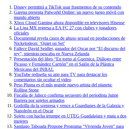
Disney permitirá a TikTok usar fragmentos de su contenido
Garena presenta Palworld Online: un nuevo juego móvil con
mundo abierto
Xbox Cloud Gaming ahora disponible en televisores Hisense
La Liga MX regresa a EA FC 27 con clubes y jugadores
oficiales
Documental revela casos de abuso sexual en producciones de
Nickelodeon: ‘Quiet on Set’
Fallece David Seidler, ganador del Oscar por “El discurso del
rey”, mientras pescaba en Nueva Zelanda
Presentación del libro “En torno al Guernica. Diálogo entre
Picasso y Fernández Carrión” en el Salón de la Plástica
Mexicana del INBAL
YouTube rediseña su app para TV para destacar los
comentarios sin ocultar el video
Peso Pluma es el más grande nuevo artista del planeta:
Rolling Stone
Fiscalía de Jalisco confirma secuestro del periodista Jaime
Barrera por sujetos armados
Godzilla da la sorpresa y vence a Guardianes de la Galaxia y
Napoleón en el Oscar
Sujeto con hacha irrumpe en UTEG Guadalajara y mata a dos
mujeres
Santiago Taboada Propone Programa “Vivienda Joven” para