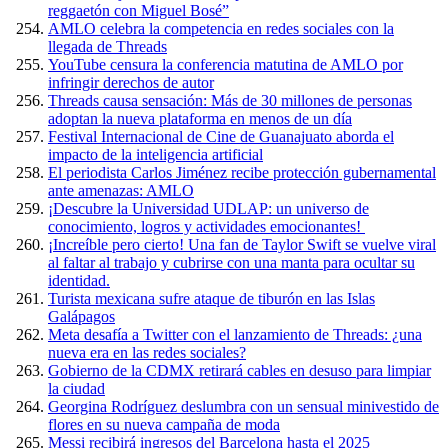
reggaetón con Miguel Bosé”
AMLO celebra la competencia en redes sociales con la
llegada de Threads
YouTube censura la conferencia matutina de AMLO por
infringir derechos de autor
Threads causa sensación: Más de 30 millones de personas
adoptan la nueva plataforma en menos de un día
Festival Internacional de Cine de Guanajuato aborda el
impacto de la inteligencia artificial
El periodista Carlos Jiménez recibe protección gubernamental
ante amenazas: AMLO
¡Descubre la Universidad UDLAP: un universo de
conocimiento, logros y actividades emocionantes!
¡Increíble pero cierto! Una fan de Taylor Swift se vuelve viral
al faltar al trabajo y cubrirse con una manta para ocultar su
identidad.
Turista mexicana sufre ataque de tiburón en las Islas
Galápagos
Meta desafía a Twitter con el lanzamiento de Threads: ¿una
nueva era en las redes sociales?
Gobierno de la CDMX retirará cables en desuso para limpiar
la ciudad
Georgina Rodríguez deslumbra con un sensual minivestido de
flores en su nueva campaña de moda
Messi recibirá ingresos del Barcelona hasta el 2025