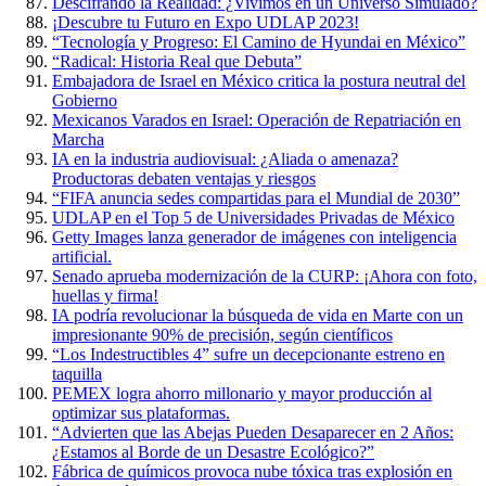
Descifrando la Realidad: ¿Vivimos en un Universo Simulado?
¡Descubre tu Futuro en Expo UDLAP 2023!
“Tecnología y Progreso: El Camino de Hyundai en México”
“Radical: Historia Real que Debuta”
Embajadora de Israel en México critica la postura neutral del
Gobierno
Mexicanos Varados en Israel: Operación de Repatriación en
Marcha
IA en la industria audiovisual: ¿Aliada o amenaza?
Productoras debaten ventajas y riesgos
“FIFA anuncia sedes compartidas para el Mundial de 2030”
UDLAP en el Top 5 de Universidades Privadas de México
Getty Images lanza generador de imágenes con inteligencia
artificial.
Senado aprueba modernización de la CURP: ¡Ahora con foto,
huellas y firma!
IA podría revolucionar la búsqueda de vida en Marte con un
impresionante 90% de precisión, según científicos
“Los Indestructibles 4” sufre un decepcionante estreno en
taquilla
PEMEX logra ahorro millonario y mayor producción al
optimizar sus plataformas.
“Advierten que las Abejas Pueden Desaparecer en 2 Años:
¿Estamos al Borde de un Desastre Ecológico?”
Fábrica de químicos provoca nube tóxica tras explosión en