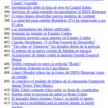
Chapo” Guzmán
Investigación sobre la fuga de reos en Ciudad Juárez
Servicios de salud seguirán incorporándose al IMSS-Bienestar
Ucrania planea desarrollar nuevos modelos de combate
La salud del papa emérito Benedicto XVI ha empeorado a sus
95 años
Las quemaduras por fuegos artificiales
Seguirán las heladas en Estados Unidos
Tormenta invernal causa muertes en Estados Unidos
Claudia Sheinbaum: ¿Y el Plan General de Desarrollo?
”The edge of Tomorrow” los desafíos detrás de la película
El estreno de la nueva versión de Matilda en musical
Acusaciones de plagio contra la ministra Yasmín Esquivel
Mossa
Netflix estrenará en enero la película ”Ruido”
Volodimir Zelenski en la Casa Blanca
López Obrador reitera las acciones del IMSS Bienestar como
un orgullo
Se concluye el traslado de felinos de la clausurada Fundación
Jaguar Negro-Tigre Blanco
Billie Eilish comparte fotos sobre su fiesta de cumpleaños
Huelga entre el personal de salud en Reino Unido
El lanzador ligero europeo Vega-C se perdió el martes
Una nueva posibilidad para la energía limpia: la fusión
nuclear