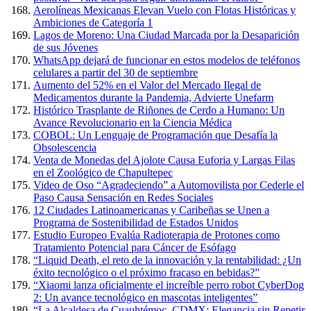
Aerolíneas Mexicanas Elevan Vuelo con Flotas Históricas y
Ambiciones de Categoría 1
Lagos de Moreno: Una Ciudad Marcada por la Desaparición
de sus Jóvenes
WhatsApp dejará de funcionar en estos modelos de teléfonos
celulares a partir del 30 de septiembre
Aumento del 52% en el Valor del Mercado Ilegal de
Medicamentos durante la Pandemia, Advierte Unefarm
Histórico Trasplante de Riñones de Cerdo a Humano: Un
Avance Revolucionario en la Ciencia Médica
COBOL: Un Lenguaje de Programación que Desafía la
Obsolescencia
Venta de Monedas del Ajolote Causa Euforia y Largas Filas
en el Zoológico de Chapultepec
Video de Oso “Agradeciendo” a Automovilista por Cederle el
Paso Causa Sensación en Redes Sociales
12 Ciudades Latinoamericanas y Caribeñas se Unen a
Programa de Sostenibilidad de Estados Unidos
Estudio Europeo Evalúa Radioterapia de Protones como
Tratamiento Potencial para Cáncer de Esófago
“Liquid Death, el reto de la innovación y la rentabilidad: ¿Un
éxito tecnológico o el próximo fracaso en bebidas?”
“Xiaomi lanza oficialmente el increíble perro robot CyberDog
2: Un avance tecnológico en mascotas inteligentes”
“La Alcaldesa de Cuauhtémoc, CDMX: Elegancia sin Repetir