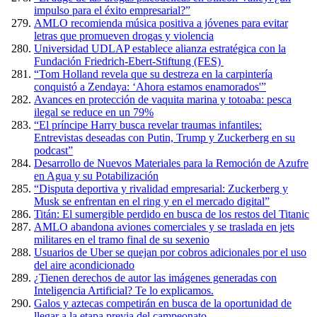
impulso para el éxito empresarial?”
AMLO recomienda música positiva a jóvenes para evitar
letras que promueven drogas y violencia
Universidad UDLAP establece alianza estratégica con la
Fundación Friedrich-Ebert-Stiftung (FES)
“Tom Holland revela que su destreza en la carpintería
conquistó a Zendaya: ‘Ahora estamos enamorados'”
Avances en protección de vaquita marina y totoaba: pesca
ilegal se reduce en un 79%
“El príncipe Harry busca revelar traumas infantiles:
Entrevistas deseadas con Putin, Trump y Zuckerberg en su
podcast”
Desarrollo de Nuevos Materiales para la Remoción de Azufre
en Agua y su Potabilización
“Disputa deportiva y rivalidad empresarial: Zuckerberg y
Musk se enfrentan en el ring y en el mercado digital”
Titán: El sumergible perdido en busca de los restos del Titanic
AMLO abandona aviones comerciales y se traslada en jets
militares en el tramo final de su sexenio
Usuarios de Uber se quejan por cobros adicionales por el uso
del aire acondicionado
¿Tienen derechos de autor las imágenes generadas con
Inteligencia Artificial? Te lo explicamos.
Galos y aztecas competirán en busca de la oportunidad de
llegar a la etapa previa del campeonato.