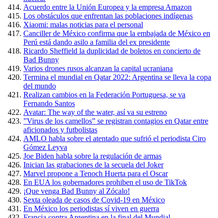
Acuerdo entre la Unión Europea y la empresa Amazon
Los obstáculos que enfrentan las poblaciones indígenas
Xiaomi: malas noticias para el personal
Canciller de México confirma que la embajada de México en
Perú está dando asilo a familia del ex presidente
Ricardo Sheffield la duplicidad de boletos en concierto de
Bad Bunny
Varios drones rusos alcanzan la capital ucraniana
Termina el mundial en Qatar 2022: Argentina se lleva la copa
del mundo
Realizan cambios en la Federación Portuguesa, se va
Fernando Santos
Avatar: The way of the water, así va su estreno
”Virus de los camellos” se registran contagios en Qatar entre
aficionados y futbolistas
AMLO habla sobre el atentado que sufrió el periodista Ciro
Gómez Leyva
Joe Biden habla sobre la regulación de armas
Inician las grabaciones de la secuela del Joker
Marvel propone a Tenoch Huerta para el Oscar
En EUA los gobernadores prohiben el uso de TikTok
¡Que venga Bad Bunny al Zócalo!
Sexta oleada de casos de Covid-19 en México
En México los periodistas sí viven en guerra
Francia contra Argentina en la final del Mundial