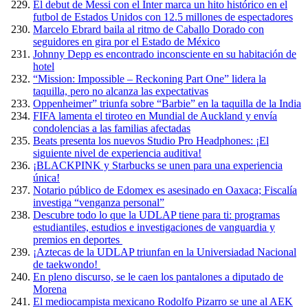
El debut de Messi con el Inter marca un hito histórico en el
futbol de Estados Unidos con 12.5 millones de espectadores
Marcelo Ebrard baila al ritmo de Caballo Dorado con
seguidores en gira por el Estado de México
Johnny Depp es encontrado inconsciente en su habitación de
hotel
“Mission: Impossible – Reckoning Part One” lidera la
taquilla, pero no alcanza las expectativas
Oppenheimer” triunfa sobre “Barbie” en la taquilla de la India
FIFA lamenta el tiroteo en Mundial de Auckland y envía
condolencias a las familias afectadas
Beats presenta los nuevos Studio Pro Headphones: ¡El
siguiente nivel de experiencia auditiva!
¡BLACKPINK y Starbucks se unen para una experiencia
única!
Notario público de Edomex es asesinado en Oaxaca; Fiscalía
investiga “venganza personal”
Descubre todo lo que la UDLAP tiene para ti: programas
estudiantiles, estudios e investigaciones de vanguardia y
premios en deportes
¡Aztecas de la UDLAP triunfan en la Universiadad Nacional
de taekwondo!
En pleno discurso, se le caen los pantalones a diputado de
Morena
El mediocampista mexicano Rodolfo Pizarro se une al AEK