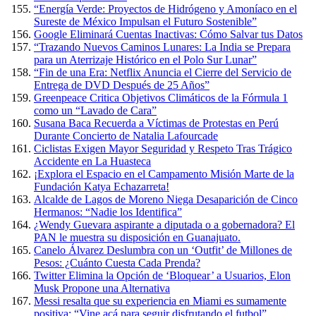
“Energía Verde: Proyectos de Hidrógeno y Amoníaco en el
Sureste de México Impulsan el Futuro Sostenible”
Google Eliminará Cuentas Inactivas: Cómo Salvar tus Datos
“Trazando Nuevos Caminos Lunares: La India se Prepara
para un Aterrizaje Histórico en el Polo Sur Lunar”
“Fin de una Era: Netflix Anuncia el Cierre del Servicio de
Entrega de DVD Después de 25 Años”
Greenpeace Critica Objetivos Climáticos de la Fórmula 1
como un “Lavado de Cara”
Susana Baca Recuerda a Víctimas de Protestas en Perú
Durante Concierto de Natalia Lafourcade
Ciclistas Exigen Mayor Seguridad y Respeto Tras Trágico
Accidente en La Huasteca
¡Explora el Espacio en el Campamento Misión Marte de la
Fundación Katya Echazarreta!
Alcalde de Lagos de Moreno Niega Desaparición de Cinco
Hermanos: “Nadie los Identifica”
¿Wendy Guevara aspirante a diputada o a gobernadora? El
PAN le muestra su disposición en Guanajuato.
Canelo Álvarez Deslumbra con un ‘Outfit’ de Millones de
Pesos: ¿Cuánto Cuesta Cada Prenda?
Twitter Elimina la Opción de ‘Bloquear’ a Usuarios, Elon
Musk Propone una Alternativa
Messi resalta que su experiencia en Miami es sumamente
positiva: “Vine acá para seguir disfrutando el futbol”