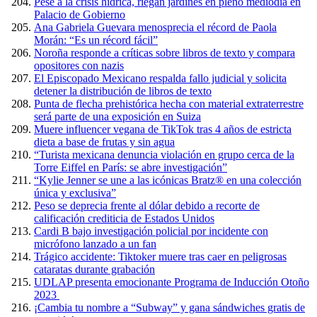
Pese a la crisis hídrica, riegan jardines en pleno mediodía en
Palacio de Gobierno
Ana Gabriela Guevara menosprecia el récord de Paola
Morán: “Es un récord fácil”
Noroña responde a críticas sobre libros de texto y compara
opositores con nazis
El Episcopado Mexicano respalda fallo judicial y solicita
detener la distribución de libros de texto
Punta de flecha prehistórica hecha con material extraterrestre
será parte de una exposición en Suiza
Muere influencer vegana de TikTok tras 4 años de estricta
dieta a base de frutas y sin agua
“Turista mexicana denuncia violación en grupo cerca de la
Torre Eiffel en París: se abre investigación”
“Kylie Jenner se une a las icónicas Bratz® en una colección
única y exclusiva”
Peso se deprecia frente al dólar debido a recorte de
calificación crediticia de Estados Unidos
Cardi B bajo investigación policial por incidente con
micrófono lanzado a un fan
Trágico accidente: Tiktoker muere tras caer en peligrosas
cataratas durante grabación
UDLAP presenta emocionante Programa de Inducción Otoño
2023
¡Cambia tu nombre a “Subway” y gana sándwiches gratis de