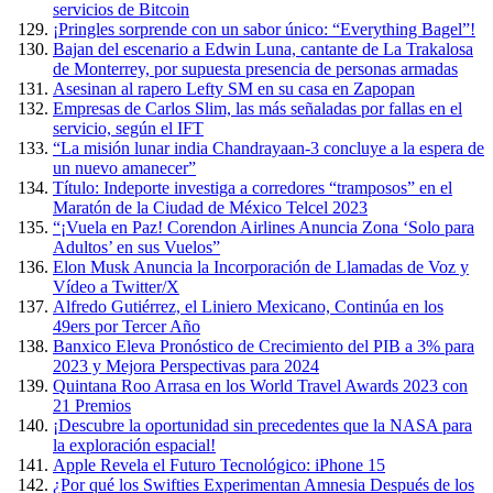
servicios de Bitcoin
¡Pringles sorprende con un sabor único: “Everything Bagel”!
Bajan del escenario a Edwin Luna, cantante de La Trakalosa
de Monterrey, por supuesta presencia de personas armadas
Asesinan al rapero Lefty SM en su casa en Zapopan
Empresas de Carlos Slim, las más señaladas por fallas en el
servicio, según el IFT
“La misión lunar india Chandrayaan-3 concluye a la espera de
un nuevo amanecer”
Título: Indeporte investiga a corredores “tramposos” en el
Maratón de la Ciudad de México Telcel 2023
“¡Vuela en Paz! Corendon Airlines Anuncia Zona ‘Solo para
Adultos’ en sus Vuelos”
Elon Musk Anuncia la Incorporación de Llamadas de Voz y
Vídeo a Twitter/X
Alfredo Gutiérrez, el Liniero Mexicano, Continúa en los
49ers por Tercer Año
Banxico Eleva Pronóstico de Crecimiento del PIB a 3% para
2023 y Mejora Perspectivas para 2024
Quintana Roo Arrasa en los World Travel Awards 2023 con
21 Premios
¡Descubre la oportunidad sin precedentes que la NASA para
la exploración espacial!
Apple Revela el Futuro Tecnológico: iPhone 15
¿Por qué los Swifties Experimentan Amnesia Después de los