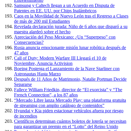
Entretenimiento
Samsung y Caltech llegan a un Acuerdo en Disputa de
Patentes en EE. UU. por Chips Inalámbricos
Caos en la Movilidad de Nuevo León tras el Regreso a Clases
de más de 200 mil Estudiantes
Revelada declaración jurada: Niño de 6 años que disparó a su
maestra alardeó sobre el hecho
Apreciación del Peso Mexicano: ¿Un “Superpeso” con
Consecuencias?
Rusia anuncia emocionante misión lunar robótica después de
47 años
Call of Duty: Modern Warfare III Llegará el 10 de
Noviembre, Anuncia Activision
Boeing Posterga el Lanzamiento de la Nave Starliner con
Astronautas Hasta Marzo
Después de 11 Años de Matrimonio, Natalie Portman Decide
Separarse
Fallece William Friedkin, director de “El exorcista” y “The
French Connection”, a los 87 años
“Mercado Libre lanza Mercado Play: una plataforma gratuita
de streaming con amplio catálogo de contenidos”
Hyundai y Kia piden estacionar vehículos afuera por riesgo
de incendios
Científicos determinan cuántos boletos de lotería se necesitan
para garantizar un premio en el “Lotto” del Reino Unido