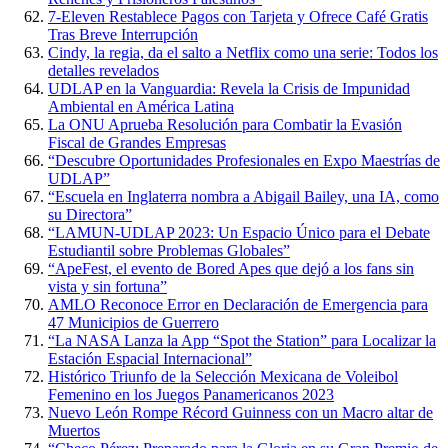
7-Eleven Restablece Pagos con Tarjeta y Ofrece Café Gratis
Tras Breve Interrupción
Cindy, la regia, da el salto a Netflix como una serie: Todos los
detalles revelados
UDLAP en la Vanguardia: Revela la Crisis de Impunidad
Ambiental en América Latina
La ONU Aprueba Resolución para Combatir la Evasión
Fiscal de Grandes Empresas
“Descubre Oportunidades Profesionales en Expo Maestrías de
UDLAP”
“Escuela en Inglaterra nombra a Abigail Bailey, una IA, como
su Directora”
“LAMUN-UDLAP 2023: Un Espacio Único para el Debate
Estudiantil sobre Problemas Globales”
“ApeFest, el evento de Bored Apes que dejó a los fans sin
vista y sin fortuna”
AMLO Reconoce Error en Declaración de Emergencia para
47 Municipios de Guerrero
“La NASA Lanza la App “Spot the Station” para Localizar la
Estación Espacial Internacional”
Histórico Triunfo de la Selección Mexicana de Voleibol
Femenino en los Juegos Panamericanos 2023
Nuevo León Rompe Récord Guinness con un Macro altar de
Muertos