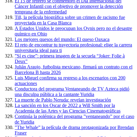
El 15 de febrero se conmemoró el Día Internacional del
Cáncer Infantil con el objetivo de promover la detección
temprana de la enfermedad
Till, la película biográfica sobre un crimen de racismo fue
proyectada en la Casa Blanca
A Estados Unidos le preocupan los Ovnis pero no el desastre
químico en Ohio
Los mejores quesos del mundo: El queso Oaxaca
El reto de encontrar tu trayectoria profesional: elige la carrera
universitaria ideal para ti
”Sí es cine”: primera imagen de la secuela “Joker: Folie à
Deux”
Julián Araujo, futbolista mexicano, firmará un contrato con el
Barcelona B hasta 2026
Luis Miguel confirma su regreso a los escenarios con 200
actuaciones
Conductora del programa Ventaneando de TV Azteca pidió
una disculpa pública a la cantante Yuridia
La muerte de Pablo Neruda: revelan investigación
La sanción en los Oscar de 2022 a Will Smith por la
Academia de las Artes y las Ciencias Cinematográficas
Continúa la polémica del programa ”ventaneando” por el caso
de Yuridia
”The Whale” la película de drama protagonizada por Brendan
Fraser