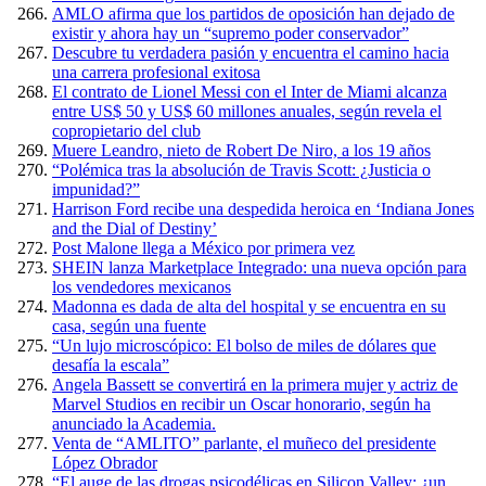
AMLO afirma que los partidos de oposición han dejado de
existir y ahora hay un “supremo poder conservador”
Descubre tu verdadera pasión y encuentra el camino hacia
una carrera profesional exitosa
El contrato de Lionel Messi con el Inter de Miami alcanza
entre US$ 50 y US$ 60 millones anuales, según revela el
copropietario del club
Muere Leandro, nieto de Robert De Niro, a los 19 años
“Polémica tras la absolución de Travis Scott: ¿Justicia o
impunidad?”
Harrison Ford recibe una despedida heroica en ‘Indiana Jones
and the Dial of Destiny’
Post Malone llega a México por primera vez
SHEIN lanza Marketplace Integrado: una nueva opción para
los vendedores mexicanos
Madonna es dada de alta del hospital y se encuentra en su
casa, según una fuente
“Un lujo microscópico: El bolso de miles de dólares que
desafía la escala”
Angela Bassett se convertirá en la primera mujer y actriz de
Marvel Studios en recibir un Oscar honorario, según ha
anunciado la Academia.
Venta de “AMLITO” parlante, el muñeco del presidente
López Obrador
“El auge de las drogas psicodélicas en Silicon Valley: ¿un