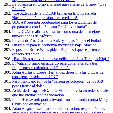
La polémica en torno a la serie nueva serie de Disney “Oye
Primos”
¡Los Aztecas de la UDLAP brillan en la Universiada
Nacional con 7 impresionantes medallas!
UDLAP presenta oportunidad para los estudiantes de
preparatoria con la “Semana Pre-Universitaria”
La UDLAP reafirma su estatus como una de las mejores
universidades de México
La vida de Ana Carmona Ruiz y su pasión por el Fútbol
Un respiro para la economía mexicana: baja inflación
Esposa de Bruce Willis pide a Paparazzi que respeten el
espacio del actor
¿Estas listo para ver la nueva película de Las Tortugas Ninja?
El Vaticano firmó un acuerdo para donar a Grecia tres
fragmentos escultóricos del Partenón
Adán Augusto López Hernández desestima las críticas del
consejero presidente del INE
Peso mexicano rompe la ”barrera psicológica” de los $18
pesos frente al dólar
Actriz de la saga THG, Jena Malone, revela en redes sociales
que fue victima de una violación
Liam Hemsworth podría levantar una demanda contra Miley
Cyrus por difamación
Adán Augusto, secretario de Gobernación, respondió a los