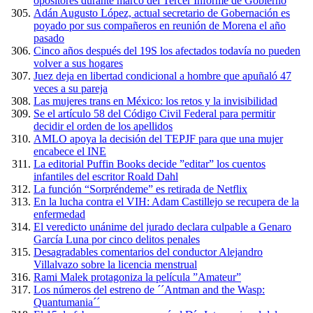
opositores durante marco del Tercer Informe de Gobierno
Adán Augusto López, actual secretario de Gobernación es
poyado por sus compañeros en reunión de Morena el año
pasado
Cinco años después del 19S los afectados todavía no pueden
volver a sus hogares
Juez deja en libertad condicional a hombre que apuñaló 47
veces a su pareja
Las mujeres trans en México: los retos y la invisibilidad
Se el artículo 58 del Código Civil Federal para permitir
decidir el orden de los apellidos
AMLO apoya la decisión del TEPJF para que una mujer
encabece el INE
La editorial Puffin Books decide ”editar” los cuentos
infantiles del escritor Roald Dahl
La función “Sorpréndeme” es retirada de Netflix
En la lucha contra el VIH: Adam Castillejo se recupera de la
enfermedad
El veredicto unánime del jurado declara culpable a Genaro
García Luna por cinco delitos penales
Desagradables comentarios del conductor Alejandro
Villalvazo sobre la licencia menstrual
Rami Malek protagoniza la película ”Amateur”
Los números del estreno de ´´Antman and the Wasp:
Quantumania´´