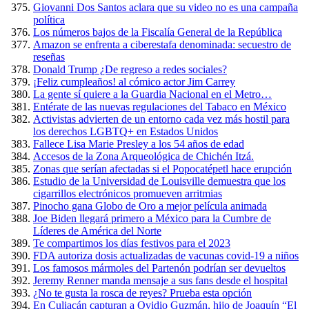
Giovanni Dos Santos aclara que su video no es una campaña
política
Los números bajos de la Fiscalía General de la República
Amazon se enfrenta a ciberestafa denominada: secuestro de
reseñas
Donald Trump ¿De regreso a redes sociales?
¡Feliz cumpleaños! al cómico actor Jim Carrey
La gente sí quiere a la Guardia Nacional en el Metro…
Entérate de las nuevas regulaciones del Tabaco en México
Activistas advierten de un entorno cada vez más hostil para
los derechos LGBTQ+ en Estados Unidos
Fallece Lisa Marie Presley a los 54 años de edad
Accesos de la Zona Arqueológica de Chichén Itzá.
Zonas que serían afectadas si el Popocatépetl hace erupción
Estudio de la Universidad de Louisville demuestra que los
cigarrillos electrónicos promueven arritmias
Pinocho gana Globo de Oro a mejor película animada
Joe Biden llegará primero a México para la Cumbre de
Líderes de América del Norte
Te compartimos los días festivos para el 2023
FDA autoriza dosis actualizadas de vacunas covid-19 a niños
Los famosos mármoles del Partenón podrían ser devueltos
Jeremy Renner manda mensaje a sus fans desde el hospital
¿No te gusta la rosca de reyes? Prueba esta opción
En Culiacán capturan a Ovidio Guzmán, hijo de Joaquín “El