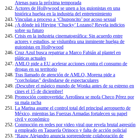
Atenas para la próxima temporada
Actores de Hollywood se unen a los guionistas en una
histórica huelga en la industria del entretenimiento
Vinculan a proceso a ‘Chuponcito’ por acoso sexual
¿A dónde irá Hirving ‘Chucky’ Lozano? Revela indicios
sobre su futuro
Crisis en la industria cinematográfica: Sin acuerdo entre
actores y estudios, se vislumbra una inminente huelga de
guionistas en Hollywood
Cruz Azul busca repatriar a Marco Fabián al plantel en
pláticas actuales
AMLO pide a EU acelerar acciones contra el consumo de
drogas en su territorio
Tras llamado de atención de AMLO, Morena pide a
“corcholatas” deslindarse de espectaculares
¡Descubre el mágico mundo de Wonka antes de su estreno en
cines el 15 de diciembre!
Promoción controvertida: Aerolínea se mofa Checo Pérez por
su mala racha
La Marina asume el control total del principal aeropuerto de
México, mientras las Fuerzas Armadas fortalecen su papel
civil y económico
Conmoción en redes por video viral que revela brutal agresión
a empleado en Taquería Orinoco y falta de acción policial
“Rauw Alejandro anuncia sorprendente colaboración de