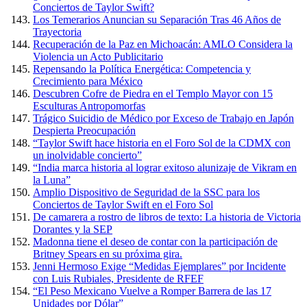
Conciertos de Taylor Swift?
Los Temerarios Anuncian su Separación Tras 46 Años de
Trayectoria
Recuperación de la Paz en Michoacán: AMLO Considera la
Violencia un Acto Publicitario
Repensando la Política Energética: Competencia y
Crecimiento para México
Descubren Cofre de Piedra en el Templo Mayor con 15
Esculturas Antropomorfas
Trágico Suicidio de Médico por Exceso de Trabajo en Japón
Despierta Preocupación
“Taylor Swift hace historia en el Foro Sol de la CDMX con
un inolvidable concierto”
“India marca historia al lograr exitoso alunizaje de Vikram en
la Luna”
Amplio Dispositivo de Seguridad de la SSC para los
Conciertos de Taylor Swift en el Foro Sol
De camarera a rostro de libros de texto: La historia de Victoria
Dorantes y la SEP
Madonna tiene el deseo de contar con la participación de
Britney Spears en su próxima gira.
Jenni Hermoso Exige “Medidas Ejemplares” por Incidente
con Luis Rubiales, Presidente de RFEF
“El Peso Mexicano Vuelve a Romper Barrera de las 17
Unidades por Dólar”