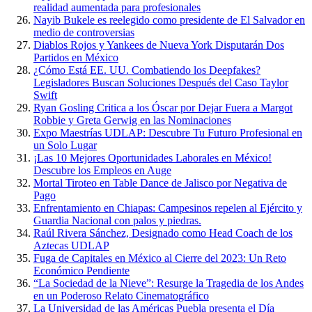
realidad aumentada para profesionales
Nayib Bukele es reelegido como presidente de El Salvador en
medio de controversias
Diablos Rojos y Yankees de Nueva York Disputarán Dos
Partidos en México
¿Cómo Está EE. UU. Combatiendo los Deepfakes?
Legisladores Buscan Soluciones Después del Caso Taylor
Swift
Ryan Gosling Critica a los Óscar por Dejar Fuera a Margot
Robbie y Greta Gerwig en las Nominaciones
Expo Maestrías UDLAP: Descubre Tu Futuro Profesional en
un Solo Lugar
¡Las 10 Mejores Oportunidades Laborales en México!
Descubre los Empleos en Auge
Mortal Tiroteo en Table Dance de Jalisco por Negativa de
Pago
Enfrentamiento en Chiapas: Campesinos repelen al Ejército y
Guardia Nacional con palos y piedras.
Raúl Rivera Sánchez, Designado como Head Coach de los
Aztecas UDLAP
Fuga de Capitales en México al Cierre del 2023: Un Reto
Económico Pendiente
“La Sociedad de la Nieve”: Resurge la Tragedia de los Andes
en un Poderoso Relato Cinematográfico
La Universidad de las Américas Puebla presenta el Día