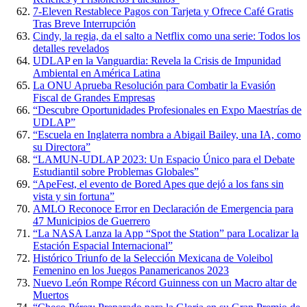
7-Eleven Restablece Pagos con Tarjeta y Ofrece Café Gratis
Tras Breve Interrupción
Cindy, la regia, da el salto a Netflix como una serie: Todos los
detalles revelados
UDLAP en la Vanguardia: Revela la Crisis de Impunidad
Ambiental en América Latina
La ONU Aprueba Resolución para Combatir la Evasión
Fiscal de Grandes Empresas
“Descubre Oportunidades Profesionales en Expo Maestrías de
UDLAP”
“Escuela en Inglaterra nombra a Abigail Bailey, una IA, como
su Directora”
“LAMUN-UDLAP 2023: Un Espacio Único para el Debate
Estudiantil sobre Problemas Globales”
“ApeFest, el evento de Bored Apes que dejó a los fans sin
vista y sin fortuna”
AMLO Reconoce Error en Declaración de Emergencia para
47 Municipios de Guerrero
“La NASA Lanza la App “Spot the Station” para Localizar la
Estación Espacial Internacional”
Histórico Triunfo de la Selección Mexicana de Voleibol
Femenino en los Juegos Panamericanos 2023
Nuevo León Rompe Récord Guinness con un Macro altar de
Muertos