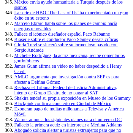
México envía ayuda humanitaria a Turquía después de los
sismos
La serie de HBO ‘The Last of Us’ ha experimentado un gran
éxito en su estreno
Marcelo Ebrard habla sobre los planes de cambio hacía
energías renovables
Fallece el icónico diseñador español Paco Rabanne
Bioserie sobre el conductor Paco Stanley desata críticas
Gloria Trevi se sinceró sobre su tormentoso pasado con
Sergio Andrade
Michelle Rodríguez, la actriz mexicana, recibe comentarios
gordofóbicos
James Gunn afirma en video no haber despedido a Henry
Cavill
AMLO argumenta que investigación contra SEP es para
afectar a Delfina Gómez
Rechaza el Tribunal Federal de Justicia Administrativa,
intento de Grupo Elektra de no pagar al SAT
Shakira tendrá su propia exposición en Museo de los Grammy
Blackpink confirma concierto en Ciudad de México
Exoneran pago de multas millonarias a Televisa y América
Móvil
Warner anuncia los siguientes planes para el universo DC
Falleció la primera actriz en interpretar a Merlina Addams
Abogado solicita alertar a turistas extranjeros para que no