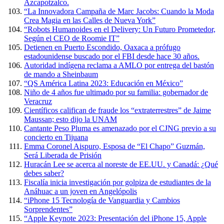
Azcapotzalco.
“La Innovadora Campaña de Marc Jacobs: Cuando la Moda
Crea Magia en las Calles de Nueva York”
“Robots Humanoides en el Delivery: Un Futuro Prometedor,
Según el CEO de Roomie IT”
Detienen en Puerto Escondido, Oaxaca a prófugo
estadounidense buscado por el FBI desde hace 30 años.
Autoridad indígena reclama a AMLO por entrega del bastón
de mando a Sheinbaum
“QS América Latina 2023: Educación en México”
Niño de 4 años fue ultimado por su familia: gobernador de
Veracruz
Científicos califican de fraude los “extraterrestres” de Jaime
Maussan; esto dijo la UNAM
Cantante Peso Pluma es amenazado por el CJNG previo a su
concierto en Tijuana
Emma Coronel Aispuro, Esposa de “El Chapo” Guzmán,
Será Liberada de Prisión
Huracán Lee se acerca al noreste de EE.UU. y Canadá: ¿Qué
debes saber?
Fiscalía inicia investigación por golpiza de estudiantes de la
Anáhuac a un joven en Angelópolis
“iPhone 15 Tecnología de Vanguardia y Cambios
Sorprendentes”
“Apple Keynote 2023: Presentación del iPhone 15, Apple