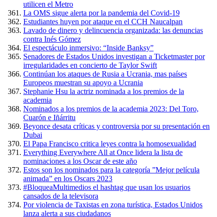
utilicen el Metro
La OMS sigue alerta por la pandemia del Covid-19
Estudiantes huyen por ataque en el CCH Naucalpan
Lavado de dinero y delincuencia organizada: las denuncias
contra Inés Gómez
El espectáculo inmersivo: “Inside Banksy”
Senadores de Estados Unidos investigan a Ticketmaster por
irregularidades en concierto de Taylor Swift
Continúan los ataques de Rusia a Ucrania, mas países
Europeos muestran su apoyo a Ucrania
Stephanie Hsu la actriz nominada a los premios de la
academia
Nominados a los premios de la academia 2023: Del Toro,
Cuarón e Iñárritu
Beyonce desata críticas y controversia por su presentación en
Dubai
El Papa Francisco critica leyes contra la homosexualidad
Everything Everywhere All at Once lidera la lista de
nominaciones a los Oscar de este año
Estos son los nominados para la categoría ”Mejor película
animada” en los Oscars 2023
#BloqueaMultimedios el hashtag que usan los usuarios
cansados de la televisora
Por violencia de Taxistas en zona turística, Estados Unidos
lanza alerta a sus ciudadanos