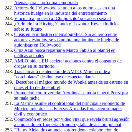
Atenas para la próxima temporada
Actores de Hollywood se unen a los guionistas en una
histórica huelga en la industria del entretenimiento
Vinculan a proceso a ‘Chuponcito’ por acoso sexual
¿A dónde irá Hirving ‘Chucky’ Lozano? Revela indicios
sobre su futuro
Crisis en la industria cinematográfica: Sin acuerdo entre
actores y estudios, se vislumbra una inminente huelga de
guionistas en Hollywood
Cruz Azul busca repatriar a Marco Fabián al plantel en
pláticas actuales
AMLO pide a EU acelerar acciones contra el consumo de
drogas en su territorio
Tras llamado de atención de AMLO, Morena pide a
“corcholatas” deslindarse de espectaculares
¡Descubre el mágico mundo de Wonka antes de su estreno en
cines el 15 de diciembre!
Promoción controvertida: Aerolínea se mofa Checo Pérez por
su mala racha
La Marina asume el control total del principal aeropuerto de
México, mientras las Fuerzas Armadas fortalecen su papel
civil y económico
Conmoción en redes por video viral que revela brutal agresión
a empleado en Taquería Orinoco y falta de acción policial
“Rauw Alejandro anuncia sorprendente colaboración de