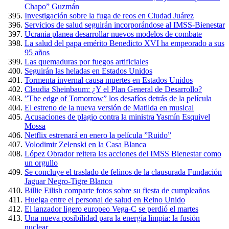
Chapo” Guzmán
Investigación sobre la fuga de reos en Ciudad Juárez
Servicios de salud seguirán incorporándose al IMSS-Bienestar
Ucrania planea desarrollar nuevos modelos de combate
La salud del papa emérito Benedicto XVI ha empeorado a sus
95 años
Las quemaduras por fuegos artificiales
Seguirán las heladas en Estados Unidos
Tormenta invernal causa muertes en Estados Unidos
Claudia Sheinbaum: ¿Y el Plan General de Desarrollo?
”The edge of Tomorrow” los desafíos detrás de la película
El estreno de la nueva versión de Matilda en musical
Acusaciones de plagio contra la ministra Yasmín Esquivel
Mossa
Netflix estrenará en enero la película ”Ruido”
Volodimir Zelenski en la Casa Blanca
López Obrador reitera las acciones del IMSS Bienestar como
un orgullo
Se concluye el traslado de felinos de la clausurada Fundación
Jaguar Negro-Tigre Blanco
Billie Eilish comparte fotos sobre su fiesta de cumpleaños
Huelga entre el personal de salud en Reino Unido
El lanzador ligero europeo Vega-C se perdió el martes
Una nueva posibilidad para la energía limpia: la fusión
nuclear