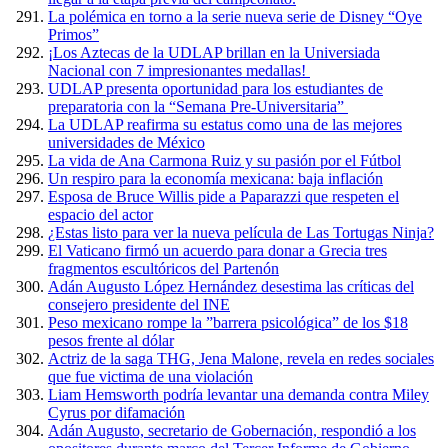
La polémica en torno a la serie nueva serie de Disney “Oye
Primos”
¡Los Aztecas de la UDLAP brillan en la Universiada
Nacional con 7 impresionantes medallas!
UDLAP presenta oportunidad para los estudiantes de
preparatoria con la “Semana Pre-Universitaria”
La UDLAP reafirma su estatus como una de las mejores
universidades de México
La vida de Ana Carmona Ruiz y su pasión por el Fútbol
Un respiro para la economía mexicana: baja inflación
Esposa de Bruce Willis pide a Paparazzi que respeten el
espacio del actor
¿Estas listo para ver la nueva película de Las Tortugas Ninja?
El Vaticano firmó un acuerdo para donar a Grecia tres
fragmentos escultóricos del Partenón
Adán Augusto López Hernández desestima las críticas del
consejero presidente del INE
Peso mexicano rompe la ”barrera psicológica” de los $18
pesos frente al dólar
Actriz de la saga THG, Jena Malone, revela en redes sociales
que fue victima de una violación
Liam Hemsworth podría levantar una demanda contra Miley
Cyrus por difamación
Adán Augusto, secretario de Gobernación, respondió a los