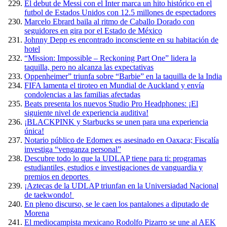
El debut de Messi con el Inter marca un hito histórico en el
futbol de Estados Unidos con 12.5 millones de espectadores
Marcelo Ebrard baila al ritmo de Caballo Dorado con
seguidores en gira por el Estado de México
Johnny Depp es encontrado inconsciente en su habitación de
hotel
“Mission: Impossible – Reckoning Part One” lidera la
taquilla, pero no alcanza las expectativas
Oppenheimer” triunfa sobre “Barbie” en la taquilla de la India
FIFA lamenta el tiroteo en Mundial de Auckland y envía
condolencias a las familias afectadas
Beats presenta los nuevos Studio Pro Headphones: ¡El
siguiente nivel de experiencia auditiva!
¡BLACKPINK y Starbucks se unen para una experiencia
única!
Notario público de Edomex es asesinado en Oaxaca; Fiscalía
investiga “venganza personal”
Descubre todo lo que la UDLAP tiene para ti: programas
estudiantiles, estudios e investigaciones de vanguardia y
premios en deportes
¡Aztecas de la UDLAP triunfan en la Universiadad Nacional
de taekwondo!
En pleno discurso, se le caen los pantalones a diputado de
Morena
El mediocampista mexicano Rodolfo Pizarro se une al AEK