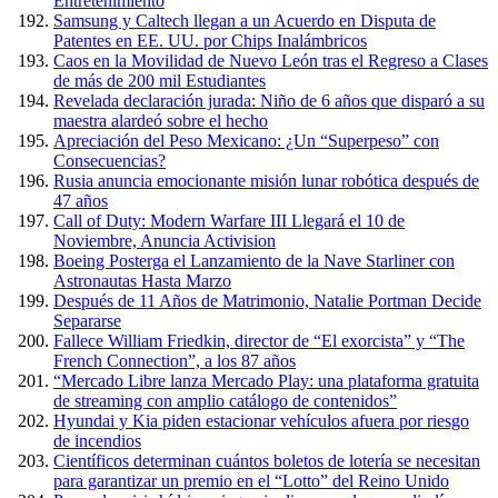
Entretenimiento
Samsung y Caltech llegan a un Acuerdo en Disputa de
Patentes en EE. UU. por Chips Inalámbricos
Caos en la Movilidad de Nuevo León tras el Regreso a Clases
de más de 200 mil Estudiantes
Revelada declaración jurada: Niño de 6 años que disparó a su
maestra alardeó sobre el hecho
Apreciación del Peso Mexicano: ¿Un “Superpeso” con
Consecuencias?
Rusia anuncia emocionante misión lunar robótica después de
47 años
Call of Duty: Modern Warfare III Llegará el 10 de
Noviembre, Anuncia Activision
Boeing Posterga el Lanzamiento de la Nave Starliner con
Astronautas Hasta Marzo
Después de 11 Años de Matrimonio, Natalie Portman Decide
Separarse
Fallece William Friedkin, director de “El exorcista” y “The
French Connection”, a los 87 años
“Mercado Libre lanza Mercado Play: una plataforma gratuita
de streaming con amplio catálogo de contenidos”
Hyundai y Kia piden estacionar vehículos afuera por riesgo
de incendios
Científicos determinan cuántos boletos de lotería se necesitan
para garantizar un premio en el “Lotto” del Reino Unido