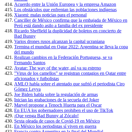
Acuerdo entre la Unión Europea y la empresa Amazon
Los obstáculos que enfrentan las poblaciones indígenas
Xiaomi: malas noticias para el personal
Canciller de México confirma que la embajada de México en
Perú está dando asilo a familia del ex presidente
Ricardo Sheffield la duplicidad de boletos en concierto de
Bad Bunny
Varios drones rusos alcanzan la capital ucraniana
Termina el mundial en Qatar 2022: Argentina se lleva la copa
del mundo
Realizan cambios en la Federación Portuguesa, se va
Fernando Santos
Avatar: The way of the water, así va su estreno
”Virus de los camellos” se registran contagios en Qatar entre
aficionados y futbolistas
AMLO habla sobre el atentado que sufrió el periodista Ciro
Gómez Leyva
Joe Biden habla sobre la regulación de armas
Inician las grabaciones de la secuela del Joker
Marvel propone a Tenoch Huerta para el Oscar
En EUA los gobernadores prohiben el uso de TikTok
¡Que venga Bad Bunny al Zócalo!
Sexta oleada de casos de Covid-19 en México
En México los periodistas sí viven en guerra
Francia contra Argentina en la final del Mundial