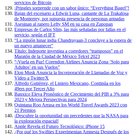
servicios de Bitcoin
¡Pringles sorprende con un sabor único: “Everything Bagel”!
Bajan del escenario a Edwin Luna, cantante de La Trakalosa
de Monterrey, por supuesta presencia de personas armadas
Asesinan al rapero Lefty SM en su casa en Zapopan
Empresas de Carlos Slim, las más señaladas por fallas en el
servicio, según el IFT
“La misión lunar india Chandrayaan-3 concluye a la espera de
un nuevo amanecer”
Título: Indeporte investiga a corredores “tramposos” en el
Maratón de la Ciudad de México Telcel 2023
“¡Vuela en Paz! Corendon Airlines Anuncia Zona ‘Solo para
Adultos’ en sus Vuelos”
Elon Musk Anuncia la Incorporación de Llamadas de Voz y
Vídeo a Twitter/X
Alfredo Gutiérrez, el Liniero Mexicano, Continúa en los
49ers por Tercer Año
Banxico Eleva Pronóstico de Crecimiento del PIB a 3% para
2023 y Mejora Perspectivas para 2024
Quintana Roo Arrasa en los World Travel Awards 2023 con
21 Premios
¡Descubre la oportunidad sin precedentes que la NASA para
la exploración espacial!
Apple Revela el Futuro Tecnológico: iPhone 15
¿Por qué los Swifties Experimentan Amnesia Después de los