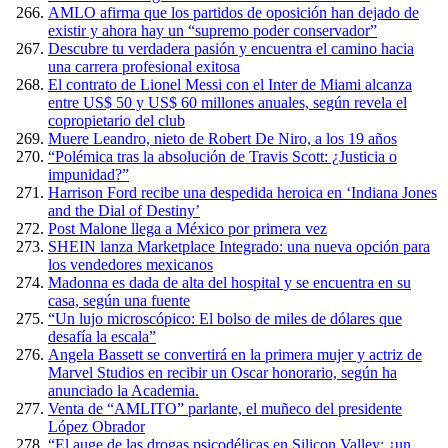
AMLO afirma que los partidos de oposición han dejado de
existir y ahora hay un “supremo poder conservador”
Descubre tu verdadera pasión y encuentra el camino hacia
una carrera profesional exitosa
El contrato de Lionel Messi con el Inter de Miami alcanza
entre US$ 50 y US$ 60 millones anuales, según revela el
copropietario del club
Muere Leandro, nieto de Robert De Niro, a los 19 años
“Polémica tras la absolución de Travis Scott: ¿Justicia o
impunidad?”
Harrison Ford recibe una despedida heroica en ‘Indiana Jones
and the Dial of Destiny’
Post Malone llega a México por primera vez
SHEIN lanza Marketplace Integrado: una nueva opción para
los vendedores mexicanos
Madonna es dada de alta del hospital y se encuentra en su
casa, según una fuente
“Un lujo microscópico: El bolso de miles de dólares que
desafía la escala”
Angela Bassett se convertirá en la primera mujer y actriz de
Marvel Studios en recibir un Oscar honorario, según ha
anunciado la Academia.
Venta de “AMLITO” parlante, el muñeco del presidente
López Obrador
“El auge de las drogas psicodélicas en Silicon Valley: ¿un