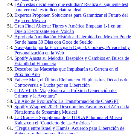
¿Aún estas decidiendo que estudiar? Realiza el siguiente test
para ver cuál es tu licenciatura ideal
Expertos Proponen Soluciones para Garantizar el Futuro del
Agua en México
Gran Final Abierta: Tigres y América Empatan 1-1 en un
Duelo Electrizante en el Volcán
Aprobada Ampliación Histórica: Paternidad en México Puede
Ser de hasta 30 Días con Goce de Sueldo
Navegando por la Encrucijada Digital: Cookies, Privacidad y
Personalización en la Web
Spotify Ajusta su Melodía: Despidos y Cambios en Busca de
Estabilidad Financiera
Descubre las Maestrías que Impulsarán tu Carrera en el
Próximo Año
Fallece Mali, el Último Elefante en Filipinas tras Décadas de
Controversia y Lucha por su Liberación
GTA VI: Un Viaje Épico a la Próxima Generación del
Crimen y la Aventura”
Un Año de Evolución: La Transformación de ChatGPT
Spotify Wrapped 2023: Descubre tus Favoritos del Año en la
Plataforma de Streaming Musical
La Orquesta Symphonia de la UDLAP Ilumina el Museo
Kaluz con el ‘Concierto de las Américas’
“Tregua entre Israel y Hamás: Acuerdo para Liberación de
Rehenes y Prisioneros Palestinos”