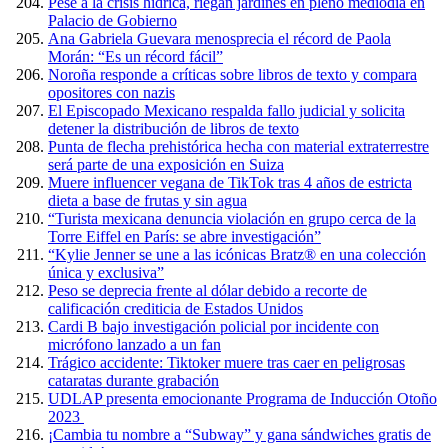
Pese a la crisis hídrica, riegan jardines en pleno mediodía en
Palacio de Gobierno
Ana Gabriela Guevara menosprecia el récord de Paola
Morán: “Es un récord fácil”
Noroña responde a críticas sobre libros de texto y compara
opositores con nazis
El Episcopado Mexicano respalda fallo judicial y solicita
detener la distribución de libros de texto
Punta de flecha prehistórica hecha con material extraterrestre
será parte de una exposición en Suiza
Muere influencer vegana de TikTok tras 4 años de estricta
dieta a base de frutas y sin agua
“Turista mexicana denuncia violación en grupo cerca de la
Torre Eiffel en París: se abre investigación”
“Kylie Jenner se une a las icónicas Bratz® en una colección
única y exclusiva”
Peso se deprecia frente al dólar debido a recorte de
calificación crediticia de Estados Unidos
Cardi B bajo investigación policial por incidente con
micrófono lanzado a un fan
Trágico accidente: Tiktoker muere tras caer en peligrosas
cataratas durante grabación
UDLAP presenta emocionante Programa de Inducción Otoño
2023
¡Cambia tu nombre a “Subway” y gana sándwiches gratis de