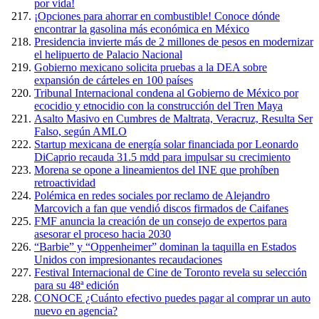
por vida!
¡Opciones para ahorrar en combustible! Conoce dónde
encontrar la gasolina más económica en México
Presidencia invierte más de 2 millones de pesos en modernizar
el helipuerto de Palacio Nacional
Gobierno mexicano solicita pruebas a la DEA sobre
expansión de cárteles en 100 países
Tribunal Internacional condena al Gobierno de México por
ecocidio y etnocidio con la construcción del Tren Maya
Asalto Masivo en Cumbres de Maltrata, Veracruz, Resulta Ser
Falso, según AMLO
Startup mexicana de energía solar financiada por Leonardo
DiCaprio recauda 31.5 mdd para impulsar su crecimiento
Morena se opone a lineamientos del INE que prohíben
retroactividad
Polémica en redes sociales por reclamo de Alejandro
Marcovich a fan que vendió discos firmados de Caifanes
FMF anuncia la creación de un consejo de expertos para
asesorar el proceso hacia 2030
“Barbie” y “Oppenheimer” dominan la taquilla en Estados
Unidos con impresionantes recaudaciones
Festival Internacional de Cine de Toronto revela su selección
para su 48ª edición
CONOCE ¿Cuánto efectivo puedes pagar al comprar un auto
nuevo en agencia?