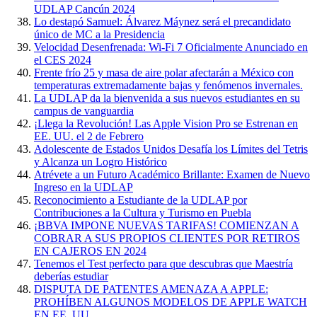
UDLAP Cancún 2024
Lo destapó Samuel: Álvarez Máynez será el precandidato
único de MC a la Presidencia
Velocidad Desenfrenada: Wi-Fi 7 Oficialmente Anunciado en
el CES 2024
Frente frío 25 y masa de aire polar afectarán a México con
temperaturas extremadamente bajas y fenómenos invernales.
La UDLAP da la bienvenida a sus nuevos estudiantes en su
campus de vanguardia
¡Llega la Revolución! Las Apple Vision Pro se Estrenan en
EE. UU. el 2 de Febrero
Adolescente de Estados Unidos Desafía los Límites del Tetris
y Alcanza un Logro Histórico
Atrévete a un Futuro Académico Brillante: Examen de Nuevo
Ingreso en la UDLAP
Reconocimiento a Estudiante de la UDLAP por
Contribuciones a la Cultura y Turismo en Puebla
¡BBVA IMPONE NUEVAS TARIFAS! COMIENZAN A
COBRAR A SUS PROPIOS CLIENTES POR RETIROS
EN CAJEROS EN 2024
Tenemos el Test perfecto para que descubras que Maestría
deberías estudiar
DISPUTA DE PATENTES AMENAZA A APPLE:
PROHÍBEN ALGUNOS MODELOS DE APPLE WATCH
EN EE. UU.