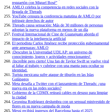
reggaetón con Miguel Bosé”
AMLO celebra la competencia en redes sociales con la
llegada de Threads
YouTube censura la conferencia matutina de AMLO por
infringir derechos de autor
Threads causa sensación: Más de 30 millones de personas
adoptan la nueva plataforma en menos de un día
Festival Internacional de Cine de Guanajuato aborda el
impacto de la inteligencia artificial
El periodista Carlos Jiménez recibe protección gubernamental
ante amenazas: AMLO
¡Descubre la Universidad UDLAP: un universo de
conocimiento, logros y actividades emocionantes!
¡Increíble pero cierto! Una fan de Taylor Swift se vuelve viral
al faltar al trabajo y cubrirse con una manta para ocultar su
identidad.
Turista mexicana sufre ataque de tiburón en las Islas
Galápagos
Meta desafía a Twitter con el lanzamiento de Threads: ¿una
nueva era en las redes sociales?
Gobierno de la CDMX retirará cables en desuso para limpiar
la ciudad
Georgina Rodríguez deslumbra con un sensual minivestido de
flores en su nueva campaña de moda
Messi recibirá ingresos del Barcelona hasta el 2025