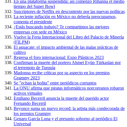
En una plataforma suspendida: así comenzó Rihanna el medio
tiempo del Super Bowl
Suscriptores de Netflix en descontento por las nuevas políticas
La reciente inflación en México no debería preocuparnos,
comenta el presidente
¿Estás buscando trabajo? Te compartimos las mejores
empresas con sede en México
Vuelve la Feria Internacional del Libro del Palacio de Minería
(FILPM)
El aguacate: el impacto ambiental de las malas prácticas de
cultivo
Regresa el foro internacional: Expo Plásticos 2023
Confirman la muerte del portero Ahmet Eyüp Türkaslan por
el terremoto de Turquía
Madonna recibe críticas por su aspecto en los premios
Grammy 2023
Se ”echan la bolita” entre periódicos corruptos
La ONU afirma que piratas informáticos norcoreanos robaron
activos virtuales
Emiliano Becerril anuncia la muerte del querido actor
Fernando Becerril
Beyonce suma un nuevo record: la artista más condecorada de
los premios Grammy
Genaro García Luna y el presunto soborno al periódico El
Universal