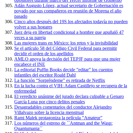
opositores durante marco del Tercer Informe de Gobierno
Adán Augusto López, actual secretario de Gobernación es
poyado por sus compañeros en reunión de Morena el año
pasado
Cinco años después del 19S los afectados todavía no pueden
volver a sus hogares
Juez deja en libertad condicional a hombre que apuñaló 47
veces a su pareja
Las mujeres trans en México: los retos y la invisibilidad
Se el artículo 58 del Código Civil Federal para permitir
decidir el orden de los apellidos
AMLO apoya la decisión del TEPJF para que una mujer
encabece el INE
La editorial Puffin Books decide ”editar” los cuentos
infantiles del escritor Roald Dahl
La función “Sorpréndeme” es retirada de Netflix
En la lucha contra el VIH: Adam Castillejo se recupera de la
enfermedad
El veredicto unánime del jurado declara culpable a Genaro
García Luna por cinco delitos penales
Desagradables comentarios del conductor Alejandro
Villalvazo sobre la licencia menstrual
Rami Malek protagoniza la película ”Amateur”
Los números del estreno de ´´Antman and the Wasp:
Quantumania´´