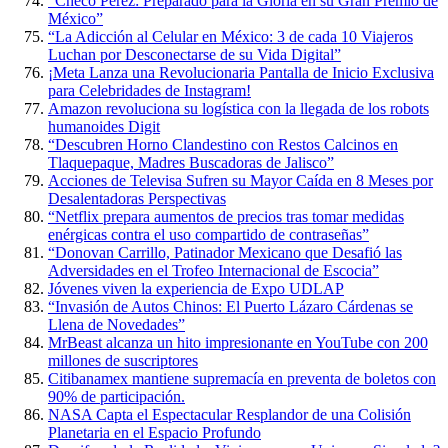
“Checo Pérez: Preparado para la Gloria en su Gran Premio de
México”
“La Adicción al Celular en México: 3 de cada 10 Viajeros
Luchan por Desconectarse de su Vida Digital”
¡Meta Lanza una Revolucionaria Pantalla de Inicio Exclusiva
para Celebridades de Instagram!
Amazon revoluciona su logística con la llegada de los robots
humanoides Digit
“Descubren Horno Clandestino con Restos Calcinos en
Tlaquepaque, Madres Buscadoras de Jalisco”
Acciones de Televisa Sufren su Mayor Caída en 8 Meses por
Desalentadoras Perspectivas
“Netflix prepara aumentos de precios tras tomar medidas
enérgicas contra el uso compartido de contraseñas”
“Donovan Carrillo, Patinador Mexicano que Desafió las
Adversidades en el Trofeo Internacional de Escocia”
Jóvenes viven la experiencia de Expo UDLAP
“Invasión de Autos Chinos: El Puerto Lázaro Cárdenas se
Llena de Novedades”
MrBeast alcanza un hito impresionante en YouTube con 200
millones de suscriptores
Citibanamex mantiene supremacía en preventa de boletos con
90% de participación.
NASA Capta el Espectacular Resplandor de una Colisión
Planetaria en el Espacio Profundo