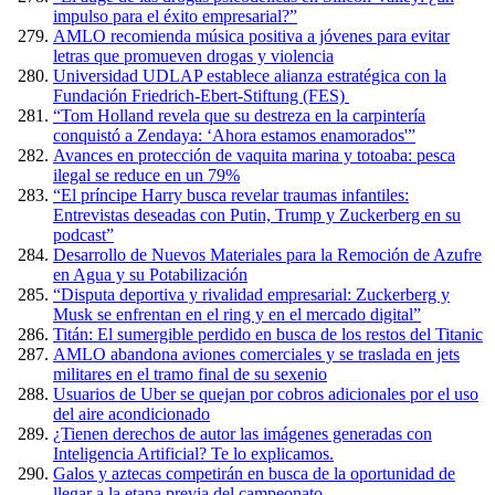
impulso para el éxito empresarial?”
AMLO recomienda música positiva a jóvenes para evitar
letras que promueven drogas y violencia
Universidad UDLAP establece alianza estratégica con la
Fundación Friedrich-Ebert-Stiftung (FES)
“Tom Holland revela que su destreza en la carpintería
conquistó a Zendaya: ‘Ahora estamos enamorados'”
Avances en protección de vaquita marina y totoaba: pesca
ilegal se reduce en un 79%
“El príncipe Harry busca revelar traumas infantiles:
Entrevistas deseadas con Putin, Trump y Zuckerberg en su
podcast”
Desarrollo de Nuevos Materiales para la Remoción de Azufre
en Agua y su Potabilización
“Disputa deportiva y rivalidad empresarial: Zuckerberg y
Musk se enfrentan en el ring y en el mercado digital”
Titán: El sumergible perdido en busca de los restos del Titanic
AMLO abandona aviones comerciales y se traslada en jets
militares en el tramo final de su sexenio
Usuarios de Uber se quejan por cobros adicionales por el uso
del aire acondicionado
¿Tienen derechos de autor las imágenes generadas con
Inteligencia Artificial? Te lo explicamos.
Galos y aztecas competirán en busca de la oportunidad de
llegar a la etapa previa del campeonato.