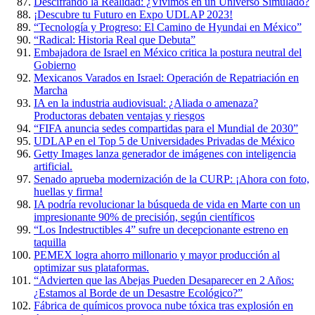
Descifrando la Realidad: ¿Vivimos en un Universo Simulado?
¡Descubre tu Futuro en Expo UDLAP 2023!
“Tecnología y Progreso: El Camino de Hyundai en México”
“Radical: Historia Real que Debuta”
Embajadora de Israel en México critica la postura neutral del
Gobierno
Mexicanos Varados en Israel: Operación de Repatriación en
Marcha
IA en la industria audiovisual: ¿Aliada o amenaza?
Productoras debaten ventajas y riesgos
“FIFA anuncia sedes compartidas para el Mundial de 2030”
UDLAP en el Top 5 de Universidades Privadas de México
Getty Images lanza generador de imágenes con inteligencia
artificial.
Senado aprueba modernización de la CURP: ¡Ahora con foto,
huellas y firma!
IA podría revolucionar la búsqueda de vida en Marte con un
impresionante 90% de precisión, según científicos
“Los Indestructibles 4” sufre un decepcionante estreno en
taquilla
PEMEX logra ahorro millonario y mayor producción al
optimizar sus plataformas.
“Advierten que las Abejas Pueden Desaparecer en 2 Años:
¿Estamos al Borde de un Desastre Ecológico?”
Fábrica de químicos provoca nube tóxica tras explosión en