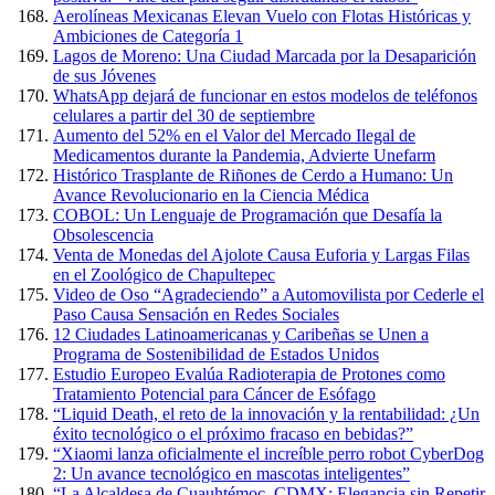
Aerolíneas Mexicanas Elevan Vuelo con Flotas Históricas y
Ambiciones de Categoría 1
Lagos de Moreno: Una Ciudad Marcada por la Desaparición
de sus Jóvenes
WhatsApp dejará de funcionar en estos modelos de teléfonos
celulares a partir del 30 de septiembre
Aumento del 52% en el Valor del Mercado Ilegal de
Medicamentos durante la Pandemia, Advierte Unefarm
Histórico Trasplante de Riñones de Cerdo a Humano: Un
Avance Revolucionario en la Ciencia Médica
COBOL: Un Lenguaje de Programación que Desafía la
Obsolescencia
Venta de Monedas del Ajolote Causa Euforia y Largas Filas
en el Zoológico de Chapultepec
Video de Oso “Agradeciendo” a Automovilista por Cederle el
Paso Causa Sensación en Redes Sociales
12 Ciudades Latinoamericanas y Caribeñas se Unen a
Programa de Sostenibilidad de Estados Unidos
Estudio Europeo Evalúa Radioterapia de Protones como
Tratamiento Potencial para Cáncer de Esófago
“Liquid Death, el reto de la innovación y la rentabilidad: ¿Un
éxito tecnológico o el próximo fracaso en bebidas?”
“Xiaomi lanza oficialmente el increíble perro robot CyberDog
2: Un avance tecnológico en mascotas inteligentes”
“La Alcaldesa de Cuauhtémoc, CDMX: Elegancia sin Repetir