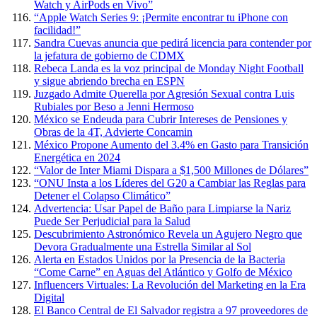
Watch y AirPods en Vivo”
“Apple Watch Series 9: ¡Permite encontrar tu iPhone con
facilidad!”
Sandra Cuevas anuncia que pedirá licencia para contender por
la jefatura de gobierno de CDMX
Rebeca Landa es la voz principal de Monday Night Football
y sigue abriendo brecha en ESPN
Juzgado Admite Querella por Agresión Sexual contra Luis
Rubiales por Beso a Jenni Hermoso
México se Endeuda para Cubrir Intereses de Pensiones y
Obras de la 4T, Advierte Concamin
México Propone Aumento del 3.4% en Gasto para Transición
Energética en 2024
“Valor de Inter Miami Dispara a $1,500 Millones de Dólares”
“ONU Insta a los Líderes del G20 a Cambiar las Reglas para
Detener el Colapso Climático”
Advertencia: Usar Papel de Baño para Limpiarse la Nariz
Puede Ser Perjudicial para la Salud
Descubrimiento Astronómico Revela un Agujero Negro que
Devora Gradualmente una Estrella Similar al Sol
Alerta en Estados Unidos por la Presencia de la Bacteria
“Come Carne” en Aguas del Atlántico y Golfo de México
Influencers Virtuales: La Revolución del Marketing en la Era
Digital
El Banco Central de El Salvador registra a 97 proveedores de