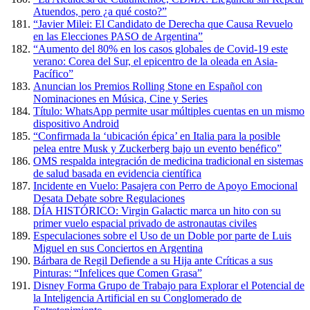
Atuendos, pero ¿a qué costo?”
“Javier Milei: El Candidato de Derecha que Causa Revuelo
en las Elecciones PASO de Argentina”
“Aumento del 80% en los casos globales de Covid-19 este
verano: Corea del Sur, el epicentro de la oleada en Asia-
Pacífico”
Anuncian los Premios Rolling Stone en Español con
Nominaciones en Música, Cine y Series
Título: WhatsApp permite usar múltiples cuentas en un mismo
dispositivo Android
“Confirmada la ‘ubicación épica’ en Italia para la posible
pelea entre Musk y Zuckerberg bajo un evento benéfico”
OMS respalda integración de medicina tradicional en sistemas
de salud basada en evidencia científica
Incidente en Vuelo: Pasajera con Perro de Apoyo Emocional
Desata Debate sobre Regulaciones
DÍA HISTÓRICO: Virgin Galactic marca un hito con su
primer vuelo espacial privado de astronautas civiles
Especulaciones sobre el Uso de un Doble por parte de Luis
Miguel en sus Conciertos en Argentina
Bárbara de Regil Defiende a su Hija ante Críticas a sus
Pinturas: “Infelices que Comen Grasa”
Disney Forma Grupo de Trabajo para Explorar el Potencial de
la Inteligencia Artificial en su Conglomerado de