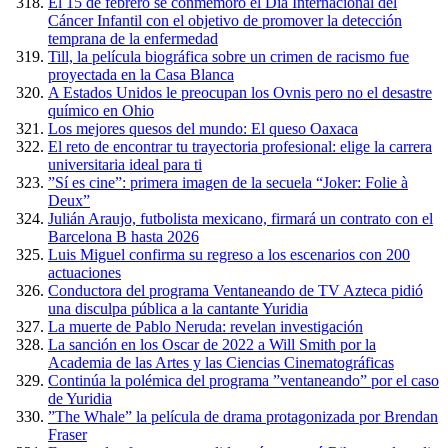
El 15 de febrero se conmemoró el Día Internacional del
Cáncer Infantil con el objetivo de promover la detección
temprana de la enfermedad
Till, la película biográfica sobre un crimen de racismo fue
proyectada en la Casa Blanca
A Estados Unidos le preocupan los Ovnis pero no el desastre
químico en Ohio
Los mejores quesos del mundo: El queso Oaxaca
El reto de encontrar tu trayectoria profesional: elige la carrera
universitaria ideal para ti
”Sí es cine”: primera imagen de la secuela “Joker: Folie à
Deux”
Julián Araujo, futbolista mexicano, firmará un contrato con el
Barcelona B hasta 2026
Luis Miguel confirma su regreso a los escenarios con 200
actuaciones
Conductora del programa Ventaneando de TV Azteca pidió
una disculpa pública a la cantante Yuridia
La muerte de Pablo Neruda: revelan investigación
La sanción en los Oscar de 2022 a Will Smith por la
Academia de las Artes y las Ciencias Cinematográficas
Continúa la polémica del programa ”ventaneando” por el caso
de Yuridia
”The Whale” la película de drama protagonizada por Brendan
Fraser