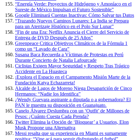
“Energía Verde: Proyectos de Hidrógeno y Amoníaco en el
Sureste de México Impulsan el Futuro Sostenible”
Google Eliminará Cuentas Inactivas: Cómo Salvar tus Datos
“Trazando Nuevos Caminos Lunares: La India se Prepara
para un Aterrizaje Histórico en el Polo Sur Lunar”
“Fin de una Era: Netflix Anuncia el Cierre del Servicio de
Entrega de DVD Después de 25 Años”
Greenpeace Critica Objetivos Climáticos de la Fórmula 1
como un “Lavado de Cara”
Susana Baca Recuerda a Víctimas de Protestas en Perú
Durante Concierto de Natalia Lafourcade
Ciclistas Exigen Mayor Seguridad y Respeto Tras Trágico
Accidente en La Huasteca
¡Explora el Espacio en el Campamento Misión Marte de la
Fundación Katya Echazarreta!
Alcalde de Lagos de Moreno Niega Desaparición de Cinco
Hermanos: “Nadie los Identifica”
¿Wendy Guevara aspirante a diputada o a gobernadora? El
PAN le muestra su disposición en Guanajuato.
Canelo Álvarez Deslumbra con un ‘Outfit’ de Millones de
Pesos: ¿Cuánto Cuesta Cada Prenda?
Twitter Elimina la Opción de ‘Bloquear’ a Usuarios, Elon
Musk Propone una Alternativa
Messi resalta que su experiencia en Miami es sumamente
positiva: “Vine acá para seguir disfrutando el futbol”