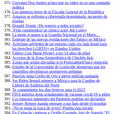
Giovanni Dos Santos aclara que su video no es una campaña
política
Los números bajos de la Fiscalía General de la República
Amazon se enfrenta a ciberestafa denominada: secuestro de
reseñas
Donald Trump ¿De regreso a redes sociales?
¡Feliz cumpleaños! al cómico actor Jim Carrey
La gente sí quiere a la Guardia Nacional en el Metro…
Entérate de las nuevas regulaciones del Tabaco en México
Activistas advierten de un entorno cada vez más hostil para
los derechos LGBTQ+ en Estados Unidos
Fallece Lisa Marie Presley a los 54 años de edad
Accesos de la Zona Arqueológica de Chichén Itzá.
Zonas que serían afectadas si el Popocatépetl hace erupción
Estudio de la Universidad de Louisville demuestra que los
cigarrillos electrónicos promueven arritmias
Pinocho gana Globo de Oro a mejor película animada
Joe Biden llegará primero a México para la Cumbre de
Líderes de América del Norte
Te compartimos los días festivos para el 2023
FDA autoriza dosis actualizadas de vacunas covid-19 a niños
Los famosos mármoles del Partenón podrían ser devueltos
Jeremy Renner manda mensaje a sus fans desde el hospital
¿No te gusta la rosca de reyes? Prueba esta opción
En Culiacán capturan a Ovidio Guzmán, hijo de Joaquín “El