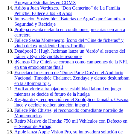
Apoyar a Estudiantes en CDMX
Adiós a Juan Verduzco, “Don Camerino” de La Familia
Peluche: Fallece a los 78 Años
Innovación Sostenible: “Baterías de Agua” que Garantizan
Seguridad y Reciclaje
Profepa rescata elefanta en condiciones precarias cercana a
carretera
Fallece Sasha Montenegro, ícono del “Cine de ficheras” y
viuda del expresidente López Portillo
Deadpool 3: Hugh Jackman lanza un ‘dardo’ al estreno del
tráiler y Ryan Reynolds le responde
¡Kansas City Chiefs se coronan como campeones de la NFL
en una emocionante final!
Espectacular estreno de ‘Dune: Parte Dos’ en el Auditorio
Nacional: Timothée Chalamet, Zendaya y elenco deslumbran
en la alfombra roja.
Audi advierte a trabajadores: estabilidad laboral en juego
mientras se decide el futuro de la huelga
Resguardo y recuperación en el Zoológico Tamatán: Osezna,
lince y ocelote reciben atención integral
Fallece Pilo Chistes, el reconocido comediante norteño de
Montemorelos
Retiro Masivo de Honda: 750 mil Vehículos con Defecto en
el Sensor de Airbag
Apple lanza Apple Vision Pro, su innovadora solución de