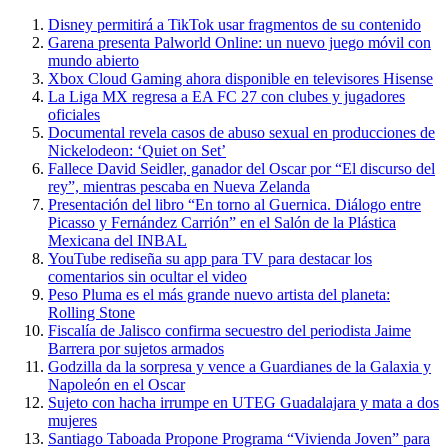
Disney permitirá a TikTok usar fragmentos de su contenido
Garena presenta Palworld Online: un nuevo juego móvil con
mundo abierto
Xbox Cloud Gaming ahora disponible en televisores Hisense
La Liga MX regresa a EA FC 27 con clubes y jugadores
oficiales
Documental revela casos de abuso sexual en producciones de
Nickelodeon: ‘Quiet on Set’
Fallece David Seidler, ganador del Oscar por “El discurso del
rey”, mientras pescaba en Nueva Zelanda
Presentación del libro “En torno al Guernica. Diálogo entre
Picasso y Fernández Carrión” en el Salón de la Plástica
Mexicana del INBAL
YouTube rediseña su app para TV para destacar los
comentarios sin ocultar el video
Peso Pluma es el más grande nuevo artista del planeta:
Rolling Stone
Fiscalía de Jalisco confirma secuestro del periodista Jaime
Barrera por sujetos armados
Godzilla da la sorpresa y vence a Guardianes de la Galaxia y
Napoleón en el Oscar
Sujeto con hacha irrumpe en UTEG Guadalajara y mata a dos
mujeres
Santiago Taboada Propone Programa “Vivienda Joven” para