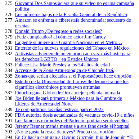
Giovanni Dos Santos aclara que su video no es una campaña
política
Los números bajos de la Fiscalía General de la República
Amazon se enfrenta a ciberestafa denominada: secuestro de
reseñas
Donald Trump ¿De regreso a redes sociales?
¡Feliz cumpleaños! al cómico actor Jim Carrey
La gente sí quiere a la Guardia Nacional en el Metro…
Entérate de las nuevas regulaciones del Tabaco en México
Activistas advierten de un entorno cada vez más hostil para
los derechos LGBTQ+ en Estados Unidos
Fallece Lisa Marie Presley a los 54 años de edad
Accesos de la Zona Arqueológica de Chichén Itzá.
Zonas que serían afectadas si el Popocatépetl hace erupción
Estudio de la Universidad de Louisville demuestra que los
cigarrillos electrónicos promueven arritmias
Pinocho gana Globo de Oro a mejor película animada
Joe Biden llegará primero a México para la Cumbre de
Líderes de América del Norte
Te compartimos los días festivos para el 2023
FDA autoriza dosis actualizadas de vacunas covid-19 a niños
Los famosos mármoles del Partenón podrían ser devueltos
Jeremy Renner manda mensaje a sus fans desde el hospital
¿No te gusta la rosca de reyes? Prueba esta opción
En Culiacán capturan a Ovidio Guzmán, hijo de Joaquín “El