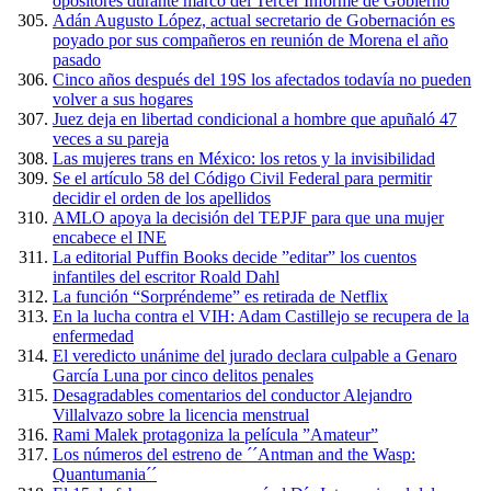
opositores durante marco del Tercer Informe de Gobierno
Adán Augusto López, actual secretario de Gobernación es
poyado por sus compañeros en reunión de Morena el año
pasado
Cinco años después del 19S los afectados todavía no pueden
volver a sus hogares
Juez deja en libertad condicional a hombre que apuñaló 47
veces a su pareja
Las mujeres trans en México: los retos y la invisibilidad
Se el artículo 58 del Código Civil Federal para permitir
decidir el orden de los apellidos
AMLO apoya la decisión del TEPJF para que una mujer
encabece el INE
La editorial Puffin Books decide ”editar” los cuentos
infantiles del escritor Roald Dahl
La función “Sorpréndeme” es retirada de Netflix
En la lucha contra el VIH: Adam Castillejo se recupera de la
enfermedad
El veredicto unánime del jurado declara culpable a Genaro
García Luna por cinco delitos penales
Desagradables comentarios del conductor Alejandro
Villalvazo sobre la licencia menstrual
Rami Malek protagoniza la película ”Amateur”
Los números del estreno de ´´Antman and the Wasp:
Quantumania´´