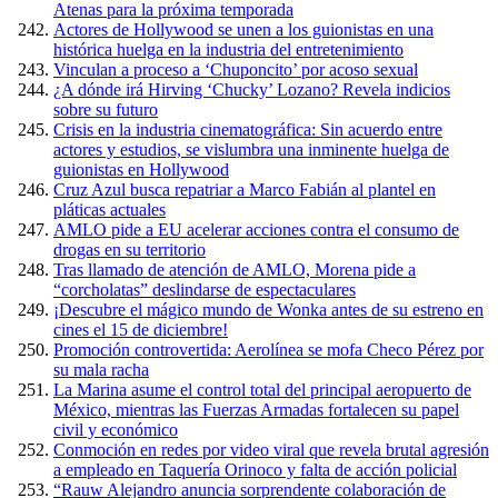
Atenas para la próxima temporada
Actores de Hollywood se unen a los guionistas en una
histórica huelga en la industria del entretenimiento
Vinculan a proceso a ‘Chuponcito’ por acoso sexual
¿A dónde irá Hirving ‘Chucky’ Lozano? Revela indicios
sobre su futuro
Crisis en la industria cinematográfica: Sin acuerdo entre
actores y estudios, se vislumbra una inminente huelga de
guionistas en Hollywood
Cruz Azul busca repatriar a Marco Fabián al plantel en
pláticas actuales
AMLO pide a EU acelerar acciones contra el consumo de
drogas en su territorio
Tras llamado de atención de AMLO, Morena pide a
“corcholatas” deslindarse de espectaculares
¡Descubre el mágico mundo de Wonka antes de su estreno en
cines el 15 de diciembre!
Promoción controvertida: Aerolínea se mofa Checo Pérez por
su mala racha
La Marina asume el control total del principal aeropuerto de
México, mientras las Fuerzas Armadas fortalecen su papel
civil y económico
Conmoción en redes por video viral que revela brutal agresión
a empleado en Taquería Orinoco y falta de acción policial
“Rauw Alejandro anuncia sorprendente colaboración de