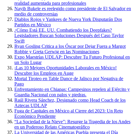
realidad aumentada para profesionales
Nayib Bukele es reelegido como presidente de El Salvador en
medio de controversias
Diablos Rojos y Yankees de Nueva York Disputarán Dos
Partidos en México
¿Cómo Está EE. UU. Combatiendo los Deepfakes?
Legisladores Buscan Soluciones Después del Caso Taylor
Swift
Ryan Gosling Critica a los Óscar por Dejar Fuera a Margot
Robbie y Greta Gerwig en las Nominaciones
Expo Maestrías UDLAP: Descubre Tu Futuro Profesional en
un Solo Lugar
¡Las 10 Mejores Oportunidades Laborales en México!
Descubre los Empleos en Auge
Mortal Tiroteo en Table Dance de Jalisco por Negativa de
Pago
Enfrentamiento en Chiapas: Campesinos repelen al Ejército y
Guardia Nacional con palos y piedras.
Raúl Rivera Sánchez, Designado como Head Coach de los
Aztecas UDLAP
Fuga de Capitales en México al Cierre del 2023: Un Reto
Económico Pendiente
“La Sociedad de la Nieve”: Resurge la Tragedia de los Andes
en un Poderoso Relato Cinematográfico
La Universidad de las Américas Puebla presenta el Día