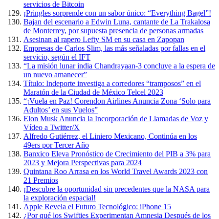
servicios de Bitcoin
¡Pringles sorprende con un sabor único: “Everything Bagel”!
Bajan del escenario a Edwin Luna, cantante de La Trakalosa
de Monterrey, por supuesta presencia de personas armadas
Asesinan al rapero Lefty SM en su casa en Zapopan
Empresas de Carlos Slim, las más señaladas por fallas en el
servicio, según el IFT
“La misión lunar india Chandrayaan-3 concluye a la espera de
un nuevo amanecer”
Título: Indeporte investiga a corredores “tramposos” en el
Maratón de la Ciudad de México Telcel 2023
“¡Vuela en Paz! Corendon Airlines Anuncia Zona ‘Solo para
Adultos’ en sus Vuelos”
Elon Musk Anuncia la Incorporación de Llamadas de Voz y
Vídeo a Twitter/X
Alfredo Gutiérrez, el Liniero Mexicano, Continúa en los
49ers por Tercer Año
Banxico Eleva Pronóstico de Crecimiento del PIB a 3% para
2023 y Mejora Perspectivas para 2024
Quintana Roo Arrasa en los World Travel Awards 2023 con
21 Premios
¡Descubre la oportunidad sin precedentes que la NASA para
la exploración espacial!
Apple Revela el Futuro Tecnológico: iPhone 15
¿Por qué los Swifties Experimentan Amnesia Después de los