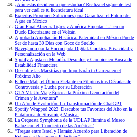
¿Aún estas decidiendo que estudiar? Realiza el siguiente test
para ver cuál es tu licenciatura ideal
Expertos Proponen Soluciones para Garantizar el Futuro del
Agua en México
Gran Final Abierta: Tigres y América Empatan 1-1 en un
Duelo Electrizante en el Volcán
Aprobada Ampliación Histórica: Paternidad en México Puede
Ser de hasta 30 Días con Goce de Sueldo
Navegando por la Encrucijada Digital: Cookies, Privacidad y
Personalización en la Web
Spotify Ajusta su Melodía: Despidos y Cambios en Busca de
Estabilidad Financiera
Descubre las Maestrías que Impulsarán tu Carrera en el
Próximo Año
Fallece Mali, el Último Elefante en Filipinas tras Décadas de
Controversia y Lucha por su Liberación
GTA VI: Un Viaje Épico a la Próxima Generación del
Crimen y la Aventura”
Un Año de Evolución: La Transformación de ChatGPT
Spotify Wrapped 2023: Descubre tus Favoritos del Año en la
Plataforma de Streaming Musical
La Orquesta Symphonia de la UDLAP Ilumina el Museo
Kaluz con el ‘Concierto de las Américas’
“Tregua entre Israel y Hamás: Acuerdo para Liberación de
Rehenes y Prisioneros Palestinos”