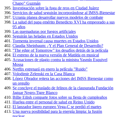
Chapo” Guzmán
Investigación sobre la fuga de reos en Ciudad Juárez
Servicios de salud seguirán incorporándose al IMSS-Bienestar
Ucrania planea desarrollar nuevos modelos de combate
La salud del papa emérito Benedicto XVI ha empeorado a sus
95 años
Las quemaduras por fuegos artificiales
Seguirán las heladas en Estados Unidos
Tormenta invernal causa muertes en Estados Unidos
Claudia Sheinbaum: ¿Y el Plan General de Desarrollo?
”The edge of Tomorrow” los desafíos detrás de la película
El estreno de la nueva versión de Matilda en musical
Acusaciones de plagio contra la ministra Yasmín Esquivel
Mossa
Netflix estrenará en enero la película ”Ruido”
Volodimir Zelenski en la Casa Blanca
López Obrador reitera las acciones del IMSS Bienestar como
un orgullo
Se concluye el traslado de felinos de la clausurada Fundación
Jaguar Negro-Tigre Blanco
Billie Eilish comparte fotos sobre su fiesta de cumpleaños
Huelga entre el personal de salud en Reino Unido
El lanzador ligero europeo Vega-C se perdió el martes
Una nueva posibilidad para la energía limpia: la fusión
nuclear