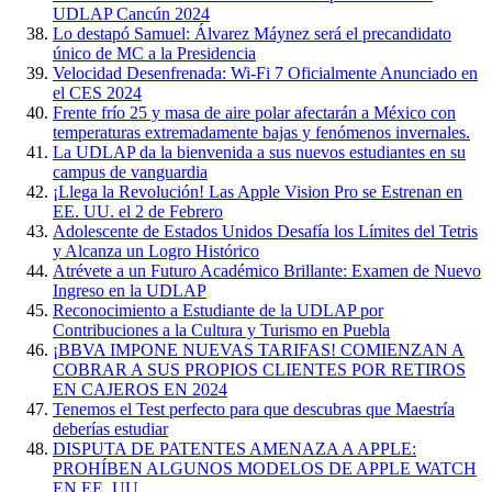
UDLAP Cancún 2024
Lo destapó Samuel: Álvarez Máynez será el precandidato
único de MC a la Presidencia
Velocidad Desenfrenada: Wi-Fi 7 Oficialmente Anunciado en
el CES 2024
Frente frío 25 y masa de aire polar afectarán a México con
temperaturas extremadamente bajas y fenómenos invernales.
La UDLAP da la bienvenida a sus nuevos estudiantes en su
campus de vanguardia
¡Llega la Revolución! Las Apple Vision Pro se Estrenan en
EE. UU. el 2 de Febrero
Adolescente de Estados Unidos Desafía los Límites del Tetris
y Alcanza un Logro Histórico
Atrévete a un Futuro Académico Brillante: Examen de Nuevo
Ingreso en la UDLAP
Reconocimiento a Estudiante de la UDLAP por
Contribuciones a la Cultura y Turismo en Puebla
¡BBVA IMPONE NUEVAS TARIFAS! COMIENZAN A
COBRAR A SUS PROPIOS CLIENTES POR RETIROS
EN CAJEROS EN 2024
Tenemos el Test perfecto para que descubras que Maestría
deberías estudiar
DISPUTA DE PATENTES AMENAZA A APPLE:
PROHÍBEN ALGUNOS MODELOS DE APPLE WATCH
EN EE. UU.