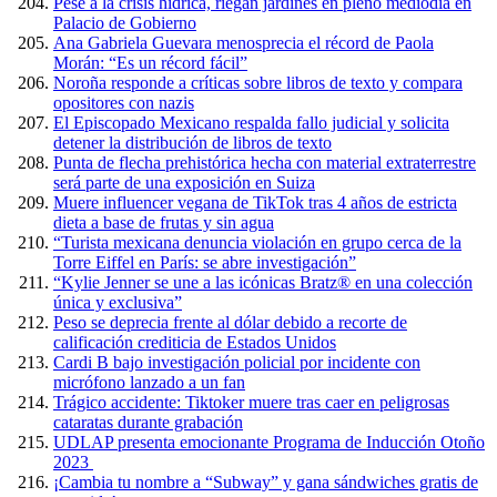
Pese a la crisis hídrica, riegan jardines en pleno mediodía en
Palacio de Gobierno
Ana Gabriela Guevara menosprecia el récord de Paola
Morán: “Es un récord fácil”
Noroña responde a críticas sobre libros de texto y compara
opositores con nazis
El Episcopado Mexicano respalda fallo judicial y solicita
detener la distribución de libros de texto
Punta de flecha prehistórica hecha con material extraterrestre
será parte de una exposición en Suiza
Muere influencer vegana de TikTok tras 4 años de estricta
dieta a base de frutas y sin agua
“Turista mexicana denuncia violación en grupo cerca de la
Torre Eiffel en París: se abre investigación”
“Kylie Jenner se une a las icónicas Bratz® en una colección
única y exclusiva”
Peso se deprecia frente al dólar debido a recorte de
calificación crediticia de Estados Unidos
Cardi B bajo investigación policial por incidente con
micrófono lanzado a un fan
Trágico accidente: Tiktoker muere tras caer en peligrosas
cataratas durante grabación
UDLAP presenta emocionante Programa de Inducción Otoño
2023
¡Cambia tu nombre a “Subway” y gana sándwiches gratis de