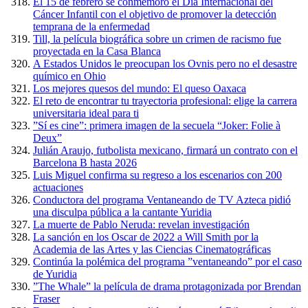
El 15 de febrero se conmemoró el Día Internacional del
Cáncer Infantil con el objetivo de promover la detección
temprana de la enfermedad
Till, la película biográfica sobre un crimen de racismo fue
proyectada en la Casa Blanca
A Estados Unidos le preocupan los Ovnis pero no el desastre
químico en Ohio
Los mejores quesos del mundo: El queso Oaxaca
El reto de encontrar tu trayectoria profesional: elige la carrera
universitaria ideal para ti
”Sí es cine”: primera imagen de la secuela “Joker: Folie à
Deux”
Julián Araujo, futbolista mexicano, firmará un contrato con el
Barcelona B hasta 2026
Luis Miguel confirma su regreso a los escenarios con 200
actuaciones
Conductora del programa Ventaneando de TV Azteca pidió
una disculpa pública a la cantante Yuridia
La muerte de Pablo Neruda: revelan investigación
La sanción en los Oscar de 2022 a Will Smith por la
Academia de las Artes y las Ciencias Cinematográficas
Continúa la polémica del programa ”ventaneando” por el caso
de Yuridia
”The Whale” la película de drama protagonizada por Brendan
Fraser