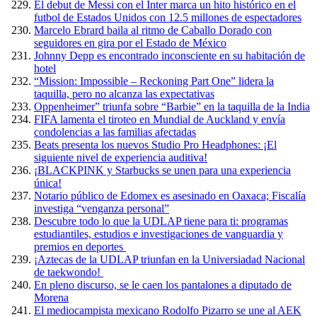
El debut de Messi con el Inter marca un hito histórico en el
futbol de Estados Unidos con 12.5 millones de espectadores
Marcelo Ebrard baila al ritmo de Caballo Dorado con
seguidores en gira por el Estado de México
Johnny Depp es encontrado inconsciente en su habitación de
hotel
“Mission: Impossible – Reckoning Part One” lidera la
taquilla, pero no alcanza las expectativas
Oppenheimer” triunfa sobre “Barbie” en la taquilla de la India
FIFA lamenta el tiroteo en Mundial de Auckland y envía
condolencias a las familias afectadas
Beats presenta los nuevos Studio Pro Headphones: ¡El
siguiente nivel de experiencia auditiva!
¡BLACKPINK y Starbucks se unen para una experiencia
única!
Notario público de Edomex es asesinado en Oaxaca; Fiscalía
investiga “venganza personal”
Descubre todo lo que la UDLAP tiene para ti: programas
estudiantiles, estudios e investigaciones de vanguardia y
premios en deportes
¡Aztecas de la UDLAP triunfan en la Universiadad Nacional
de taekwondo!
En pleno discurso, se le caen los pantalones a diputado de
Morena
El mediocampista mexicano Rodolfo Pizarro se une al AEK