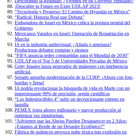
Descifrando la Realidad: ¿Vivimos en un Universo Simulado?
¡Descubre tu Futuro en Expo UDLAP 2023!
“Tecnología y Progreso: El Camino de Hyundai en México”
“Radical: Historia Real que Debuta”
Embajadora de Israel en México critica la postura neutral del
Gobierno
Mexicanos Varados en Israel: Operación de Repatriación en
Marcha
IA en la industria audiovisual: ¿Aliada o amenaza?
Productoras debaten ventajas y riesgos
“FIFA anuncia sedes compartidas para el Mundial de 2030”
UDLAP en el Top 5 de Universidades Privadas de México
Getty Images lanza generador de imágenes con inteligencia
artificial.
Senado aprueba modernización de la CURP: ¡Ahora con foto,
huellas y firma!
IA podría revolucionar la búsqueda de vida en Marte con un
impresionante 90% de precisión, según científicos
“Los Indestructibles 4” sufre un decepcionante estreno en
taquilla
PEMEX logra ahorro millonario y mayor producción al
optimizar sus plataformas.
“Advierten que las Abejas Pueden Desaparecer en 2 Años:
¿Estamos al Borde de un Desastre Ecológico?”
Fábrica de químicos provoca nube tóxica tras explosión en