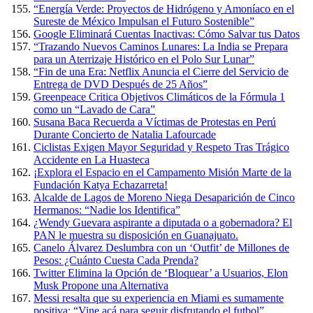
“Energía Verde: Proyectos de Hidrógeno y Amoníaco en el
Sureste de México Impulsan el Futuro Sostenible”
Google Eliminará Cuentas Inactivas: Cómo Salvar tus Datos
“Trazando Nuevos Caminos Lunares: La India se Prepara
para un Aterrizaje Histórico en el Polo Sur Lunar”
“Fin de una Era: Netflix Anuncia el Cierre del Servicio de
Entrega de DVD Después de 25 Años”
Greenpeace Critica Objetivos Climáticos de la Fórmula 1
como un “Lavado de Cara”
Susana Baca Recuerda a Víctimas de Protestas en Perú
Durante Concierto de Natalia Lafourcade
Ciclistas Exigen Mayor Seguridad y Respeto Tras Trágico
Accidente en La Huasteca
¡Explora el Espacio en el Campamento Misión Marte de la
Fundación Katya Echazarreta!
Alcalde de Lagos de Moreno Niega Desaparición de Cinco
Hermanos: “Nadie los Identifica”
¿Wendy Guevara aspirante a diputada o a gobernadora? El
PAN le muestra su disposición en Guanajuato.
Canelo Álvarez Deslumbra con un ‘Outfit’ de Millones de
Pesos: ¿Cuánto Cuesta Cada Prenda?
Twitter Elimina la Opción de ‘Bloquear’ a Usuarios, Elon
Musk Propone una Alternativa
Messi resalta que su experiencia en Miami es sumamente
positiva: “Vine acá para seguir disfrutando el futbol”