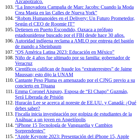
Azcapotzalco.
“La Innovadora Campaña de Marc Jacobs: Cuando la Moda
Crea Magia en las Calles de Nueva York”
“Robots Humanoides en el Delivery: Un Futuro Prometedor,
Según el CEO de Roomie IT”
Detienen en Puerto Escondido, Oaxaca a prófugo
estadounidense buscado por el FBI desde hace 30 años.
Autoridad indígena reclama a AMLO por entrega del bastón
de mando a Sheinbaum
“QS América Latina 2023: Educación en México”
Niño de 4 años fue ultimado por su familia: gobernador de
Veracruz
Científicos califican de fraude los “extraterrestres” de Jaime
Maussan; esto dijo la UNAM
Cantante Peso Pluma es amenazado por el CJNG previo a su
concierto en Tijuana
Emma Coronel Aispuro, Esposa de “El Chapo” Guzmán,
Será Liberada de Prisión
Huracán Lee se acerca al noreste de EE.UU. y Canadá: ¿Qué
debes saber?
Fiscalía inicia investigación por golpiza de estudiantes de la
Anáhuac a un joven en Angelópolis
“iPhone 15 Tecnología de Vanguardia y Cambios
Sorprendentes”
“Apple Keynote 2023: Presentación del iPhone 15, Apple