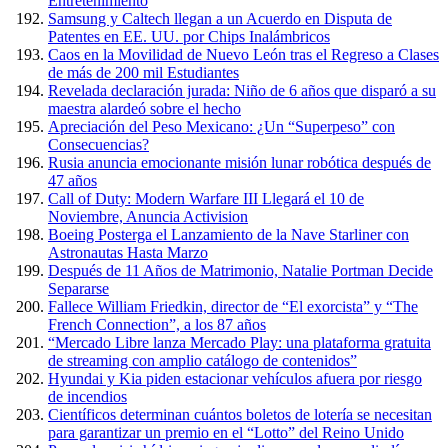
Entretenimiento
Samsung y Caltech llegan a un Acuerdo en Disputa de
Patentes en EE. UU. por Chips Inalámbricos
Caos en la Movilidad de Nuevo León tras el Regreso a Clases
de más de 200 mil Estudiantes
Revelada declaración jurada: Niño de 6 años que disparó a su
maestra alardeó sobre el hecho
Apreciación del Peso Mexicano: ¿Un “Superpeso” con
Consecuencias?
Rusia anuncia emocionante misión lunar robótica después de
47 años
Call of Duty: Modern Warfare III Llegará el 10 de
Noviembre, Anuncia Activision
Boeing Posterga el Lanzamiento de la Nave Starliner con
Astronautas Hasta Marzo
Después de 11 Años de Matrimonio, Natalie Portman Decide
Separarse
Fallece William Friedkin, director de “El exorcista” y “The
French Connection”, a los 87 años
“Mercado Libre lanza Mercado Play: una plataforma gratuita
de streaming con amplio catálogo de contenidos”
Hyundai y Kia piden estacionar vehículos afuera por riesgo
de incendios
Científicos determinan cuántos boletos de lotería se necesitan
para garantizar un premio en el “Lotto” del Reino Unido