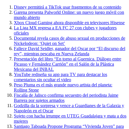
Disney permitirá a TikTok usar fragmentos de su contenido
Garena presenta Palworld Online: un nuevo juego móvil con
mundo abierto
Xbox Cloud Gaming ahora disponible en televisores Hisense
La Liga MX regresa a EA FC 27 con clubes y jugadores
oficiales
Documental revela casos de abuso sexual en producciones de
Nickelodeon: ‘Quiet on Set’
Fallece David Seidler, ganador del Oscar por “El discurso del
rey”, mientras pescaba en Nueva Zelanda
Presentación del libro “En torno al Guernica. Diálogo entre
Picasso y Fernández Carrión” en el Salón de la Plástica
Mexicana del INBAL
YouTube rediseña su app para TV para destacar los
comentarios sin ocultar el video
Peso Pluma es el más grande nuevo artista del planeta:
Rolling Stone
Fiscalía de Jalisco confirma secuestro del periodista Jaime
Barrera por sujetos armados
Godzilla da la sorpresa y vence a Guardianes de la Galaxia y
Napoleón en el Oscar
Sujeto con hacha irrumpe en UTEG Guadalajara y mata a dos
mujeres
Santiago Taboada Propone Programa “Vivienda Joven” para