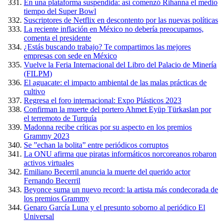
En una plataforma suspendida: así comenzó Rihanna el medio
tiempo del Super Bowl
Suscriptores de Netflix en descontento por las nuevas políticas
La reciente inflación en México no debería preocuparnos,
comenta el presidente
¿Estás buscando trabajo? Te compartimos las mejores
empresas con sede en México
Vuelve la Feria Internacional del Libro del Palacio de Minería
(FILPM)
El aguacate: el impacto ambiental de las malas prácticas de
cultivo
Regresa el foro internacional: Expo Plásticos 2023
Confirman la muerte del portero Ahmet Eyüp Türkaslan por
el terremoto de Turquía
Madonna recibe críticas por su aspecto en los premios
Grammy 2023
Se ”echan la bolita” entre periódicos corruptos
La ONU afirma que piratas informáticos norcoreanos robaron
activos virtuales
Emiliano Becerril anuncia la muerte del querido actor
Fernando Becerril
Beyonce suma un nuevo record: la artista más condecorada de
los premios Grammy
Genaro García Luna y el presunto soborno al periódico El
Universal