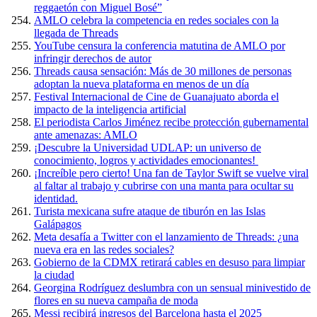
reggaetón con Miguel Bosé”
AMLO celebra la competencia en redes sociales con la
llegada de Threads
YouTube censura la conferencia matutina de AMLO por
infringir derechos de autor
Threads causa sensación: Más de 30 millones de personas
adoptan la nueva plataforma en menos de un día
Festival Internacional de Cine de Guanajuato aborda el
impacto de la inteligencia artificial
El periodista Carlos Jiménez recibe protección gubernamental
ante amenazas: AMLO
¡Descubre la Universidad UDLAP: un universo de
conocimiento, logros y actividades emocionantes!
¡Increíble pero cierto! Una fan de Taylor Swift se vuelve viral
al faltar al trabajo y cubrirse con una manta para ocultar su
identidad.
Turista mexicana sufre ataque de tiburón en las Islas
Galápagos
Meta desafía a Twitter con el lanzamiento de Threads: ¿una
nueva era en las redes sociales?
Gobierno de la CDMX retirará cables en desuso para limpiar
la ciudad
Georgina Rodríguez deslumbra con un sensual minivestido de
flores en su nueva campaña de moda
Messi recibirá ingresos del Barcelona hasta el 2025