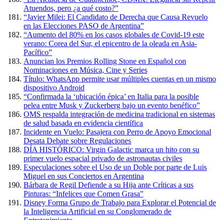
Atuendos, pero ¿a qué costo?”
“Javier Milei: El Candidato de Derecha que Causa Revuelo
en las Elecciones PASO de Argentina”
“Aumento del 80% en los casos globales de Covid-19 este
verano: Corea del Sur, el epicentro de la oleada en Asia-
Pacífico”
Anuncian los Premios Rolling Stone en Español con
Nominaciones en Música, Cine y Series
Título: WhatsApp permite usar múltiples cuentas en un mismo
dispositivo Android
“Confirmada la ‘ubicación épica’ en Italia para la posible
pelea entre Musk y Zuckerberg bajo un evento benéfico”
OMS respalda integración de medicina tradicional en sistemas
de salud basada en evidencia científica
Incidente en Vuelo: Pasajera con Perro de Apoyo Emocional
Desata Debate sobre Regulaciones
DÍA HISTÓRICO: Virgin Galactic marca un hito con su
primer vuelo espacial privado de astronautas civiles
Especulaciones sobre el Uso de un Doble por parte de Luis
Miguel en sus Conciertos en Argentina
Bárbara de Regil Defiende a su Hija ante Críticas a sus
Pinturas: “Infelices que Comen Grasa”
Disney Forma Grupo de Trabajo para Explorar el Potencial de
la Inteligencia Artificial en su Conglomerado de