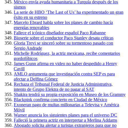
México envía ayuda humanitaria a Turquía después de los
sismos
La serie de HBO ‘The Last of Us’ ha experimentado un gran
éxito en su estreno
Marcelo Ebrard habla sobre los planes de cambio hacía
energías renovables
Fallece el icónico diseñador español Paco Rabanne
Bioserie sobre el conductor Paco Stanley desata críticas
Gloria Trevi se sinceró sobre su tormentoso pasado con
Sergio Andrade
Michelle Rodríguez, la actriz mexicana, recibe comentarios
gordofóbicos
James Gunn afirma en video no haber despedido a Henry
Cavill
AMLO argumenta que investigación contra SEP es para
afectar a Delfina Gómez
Rechaza el Tribunal Federal de Justicia Administrativa,
intento de Grupo Elektra de no pagar al SAT
Shakira tendrá su propia exposición en Museo de los Grammy
Blackpink confirma concierto en Ciudad de México
Exoneran pago de multas millonarias a Televisa y América
Móvil
Warner anuncia los siguientes planes para el universo DC
Falleció la primera actriz en interpretar a Merlina Addams
Abogado solicita alertar a turistas extranjeros para que no