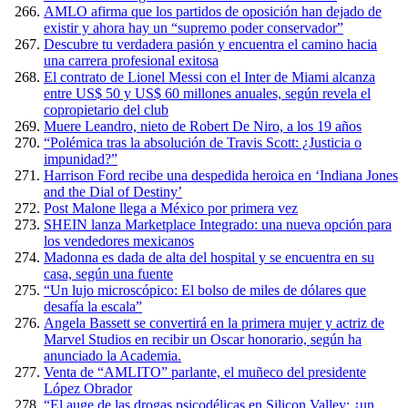
AMLO afirma que los partidos de oposición han dejado de
existir y ahora hay un “supremo poder conservador”
Descubre tu verdadera pasión y encuentra el camino hacia
una carrera profesional exitosa
El contrato de Lionel Messi con el Inter de Miami alcanza
entre US$ 50 y US$ 60 millones anuales, según revela el
copropietario del club
Muere Leandro, nieto de Robert De Niro, a los 19 años
“Polémica tras la absolución de Travis Scott: ¿Justicia o
impunidad?”
Harrison Ford recibe una despedida heroica en ‘Indiana Jones
and the Dial of Destiny’
Post Malone llega a México por primera vez
SHEIN lanza Marketplace Integrado: una nueva opción para
los vendedores mexicanos
Madonna es dada de alta del hospital y se encuentra en su
casa, según una fuente
“Un lujo microscópico: El bolso de miles de dólares que
desafía la escala”
Angela Bassett se convertirá en la primera mujer y actriz de
Marvel Studios en recibir un Oscar honorario, según ha
anunciado la Academia.
Venta de “AMLITO” parlante, el muñeco del presidente
López Obrador
“El auge de las drogas psicodélicas en Silicon Valley: ¿un