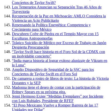
Conciertos de Taylor Swift?
Los Temerarios Anuncian su Separación Tras 46 Años de
Trayectoria
Recuperación de la Paz en Michoacán: AMLO Considera la
Violencia un Acto Publicitario
Repensando la Política Energética: Competencia y
Crecimiento para México
Descubren Cofre de Piedra en el Templo Mayor con 15
Esculturas Antropomorfas
Trágico Suicidio de Médico por Exceso de Trabajo en Japón
Despierta Preocupación
“Taylor Swift hace historia en el Foro Sol de la CDMX con
un inolvidable concierto”
“India marca historia al lograr exitoso alunizaje de Vikram en
la Luna”
Amplio Dispositivo de Seguridad de la SSC para los
Conciertos de Taylor Swift en el Foro Sol
De camarera a rostro de libros de texto: La historia de Victoria
Dorantes y la SEP
Madonna tiene el deseo de contar con la participación de
Britney Spears en su próxima gira.
Jenni Hermoso Exige “Medidas Ejemplares” por Incidente
con Luis Rubiales, Presidente de RFEF
“El Peso Mexicano Vuelve a Romper Barrera de las 17
Unidades por Dólar”