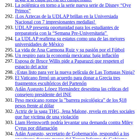
La polémica en torno a la serie nueva serie de Disney “Oye
Primos”
¡Los Aztecas de la UDLAP brillan en la Universiada
Nacional con 7 impresionantes medallas!
UDLAP presenta oportunidad para los estudiantes de
preparatoria con la “Semana Pre-Universitaria”
La UDLAP reafirma su estatus como una de las mejores
universidades de México
La vida de Ana Carmona Ruiz y su pasión por el Fútbol
Un respiro para la economía mexicana: baja inflación
Esposa de Bruce Willis pide a Paparazzi que respeten el
espacio del actor
¿Estas listo para ver la nueva película de Las Tortugas Ninja?
El Vaticano firmó un acuerdo para donar a Grecia tres
fragmentos escultóricos del Partenón
Adán Augusto López Hernández desestima las críticas del
consejero presidente del INE
Peso mexicano rompe la ”barrera psicológica” de los $18
pesos frente al dólar
Actriz de la saga THG, Jena Malone, revela en redes sociales
que fue victima de una violación
Liam Hemsworth podría levantar una demanda contra Miley
Cyrus por difamación
Adán Augusto, secretario de Gobernación, respondió a los