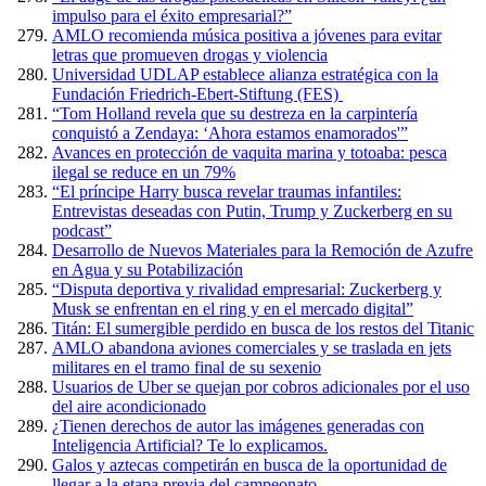
impulso para el éxito empresarial?”
AMLO recomienda música positiva a jóvenes para evitar
letras que promueven drogas y violencia
Universidad UDLAP establece alianza estratégica con la
Fundación Friedrich-Ebert-Stiftung (FES)
“Tom Holland revela que su destreza en la carpintería
conquistó a Zendaya: ‘Ahora estamos enamorados'”
Avances en protección de vaquita marina y totoaba: pesca
ilegal se reduce en un 79%
“El príncipe Harry busca revelar traumas infantiles:
Entrevistas deseadas con Putin, Trump y Zuckerberg en su
podcast”
Desarrollo de Nuevos Materiales para la Remoción de Azufre
en Agua y su Potabilización
“Disputa deportiva y rivalidad empresarial: Zuckerberg y
Musk se enfrentan en el ring y en el mercado digital”
Titán: El sumergible perdido en busca de los restos del Titanic
AMLO abandona aviones comerciales y se traslada en jets
militares en el tramo final de su sexenio
Usuarios de Uber se quejan por cobros adicionales por el uso
del aire acondicionado
¿Tienen derechos de autor las imágenes generadas con
Inteligencia Artificial? Te lo explicamos.
Galos y aztecas competirán en busca de la oportunidad de
llegar a la etapa previa del campeonato.