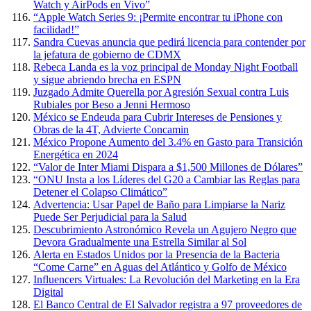
Watch y AirPods en Vivo”
“Apple Watch Series 9: ¡Permite encontrar tu iPhone con
facilidad!”
Sandra Cuevas anuncia que pedirá licencia para contender por
la jefatura de gobierno de CDMX
Rebeca Landa es la voz principal de Monday Night Football
y sigue abriendo brecha en ESPN
Juzgado Admite Querella por Agresión Sexual contra Luis
Rubiales por Beso a Jenni Hermoso
México se Endeuda para Cubrir Intereses de Pensiones y
Obras de la 4T, Advierte Concamin
México Propone Aumento del 3.4% en Gasto para Transición
Energética en 2024
“Valor de Inter Miami Dispara a $1,500 Millones de Dólares”
“ONU Insta a los Líderes del G20 a Cambiar las Reglas para
Detener el Colapso Climático”
Advertencia: Usar Papel de Baño para Limpiarse la Nariz
Puede Ser Perjudicial para la Salud
Descubrimiento Astronómico Revela un Agujero Negro que
Devora Gradualmente una Estrella Similar al Sol
Alerta en Estados Unidos por la Presencia de la Bacteria
“Come Carne” en Aguas del Atlántico y Golfo de México
Influencers Virtuales: La Revolución del Marketing en la Era
Digital
El Banco Central de El Salvador registra a 97 proveedores de