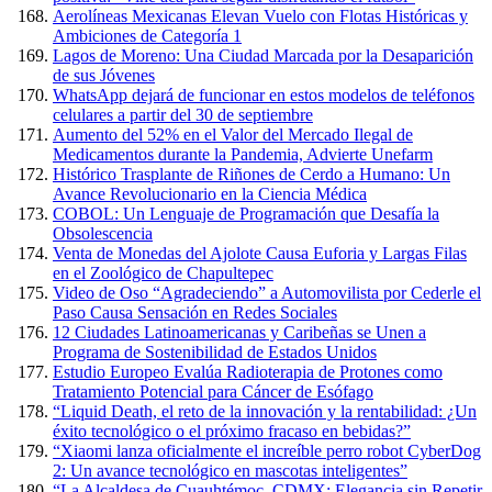
Aerolíneas Mexicanas Elevan Vuelo con Flotas Históricas y
Ambiciones de Categoría 1
Lagos de Moreno: Una Ciudad Marcada por la Desaparición
de sus Jóvenes
WhatsApp dejará de funcionar en estos modelos de teléfonos
celulares a partir del 30 de septiembre
Aumento del 52% en el Valor del Mercado Ilegal de
Medicamentos durante la Pandemia, Advierte Unefarm
Histórico Trasplante de Riñones de Cerdo a Humano: Un
Avance Revolucionario en la Ciencia Médica
COBOL: Un Lenguaje de Programación que Desafía la
Obsolescencia
Venta de Monedas del Ajolote Causa Euforia y Largas Filas
en el Zoológico de Chapultepec
Video de Oso “Agradeciendo” a Automovilista por Cederle el
Paso Causa Sensación en Redes Sociales
12 Ciudades Latinoamericanas y Caribeñas se Unen a
Programa de Sostenibilidad de Estados Unidos
Estudio Europeo Evalúa Radioterapia de Protones como
Tratamiento Potencial para Cáncer de Esófago
“Liquid Death, el reto de la innovación y la rentabilidad: ¿Un
éxito tecnológico o el próximo fracaso en bebidas?”
“Xiaomi lanza oficialmente el increíble perro robot CyberDog
2: Un avance tecnológico en mascotas inteligentes”
“La Alcaldesa de Cuauhtémoc, CDMX: Elegancia sin Repetir