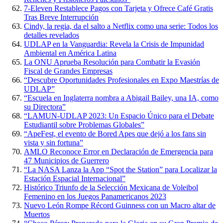
7-Eleven Restablece Pagos con Tarjeta y Ofrece Café Gratis
Tras Breve Interrupción
Cindy, la regia, da el salto a Netflix como una serie: Todos los
detalles revelados
UDLAP en la Vanguardia: Revela la Crisis de Impunidad
Ambiental en América Latina
La ONU Aprueba Resolución para Combatir la Evasión
Fiscal de Grandes Empresas
“Descubre Oportunidades Profesionales en Expo Maestrías de
UDLAP”
“Escuela en Inglaterra nombra a Abigail Bailey, una IA, como
su Directora”
“LAMUN-UDLAP 2023: Un Espacio Único para el Debate
Estudiantil sobre Problemas Globales”
“ApeFest, el evento de Bored Apes que dejó a los fans sin
vista y sin fortuna”
AMLO Reconoce Error en Declaración de Emergencia para
47 Municipios de Guerrero
“La NASA Lanza la App “Spot the Station” para Localizar la
Estación Espacial Internacional”
Histórico Triunfo de la Selección Mexicana de Voleibol
Femenino en los Juegos Panamericanos 2023
Nuevo León Rompe Récord Guinness con un Macro altar de
Muertos