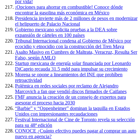
por vida!
¡Opciones para ahorrar en combustible! Conoce dónde
encontrar la gasolina más económica en México
Presidencia invierte más de 2 millones de pesos en modernizar
el helipuerto de Palacio Nacional
Gobierno mexicano solicita pruebas a la DEA sobre
expansión de cárteles en 100 países
Tribunal Internacional condena al Gobierno de México por
ecocidio y etnocidio con la construcción del Tren Maya
Asalto Masivo en Cumbres de Maltrata, Veracruz, Resulta Ser
Falso, según AMLO
Startup mexicana de energía solar financiada por Leonardo
DiCaprio recauda 31.5 mdd para impulsar su crecimiento
Morena se opone a lineamientos del INE que prohíben
retroactividad
Polémica en redes sociales por reclamo de Alejandro
Marcovich a fan que vendió discos firmados de Caifanes
FMF anuncia la creación de un consejo de expertos para
asesorar el proceso hacia 2030
“Barbie” y “Oppenheimer” dominan la taquilla en Estados
Unidos con impresionantes recaudaciones
Festival Internacional de Cine de Toronto revela su selección
para su 48ª edición
CONOCE ¿Cuánto efectivo puedes pagar al comprar un auto
nuevo en agencia?