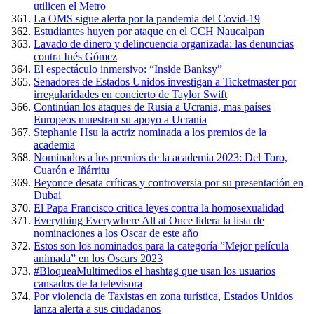
utilicen el Metro
La OMS sigue alerta por la pandemia del Covid-19
Estudiantes huyen por ataque en el CCH Naucalpan
Lavado de dinero y delincuencia organizada: las denuncias
contra Inés Gómez
El espectáculo inmersivo: “Inside Banksy”
Senadores de Estados Unidos investigan a Ticketmaster por
irregularidades en concierto de Taylor Swift
Continúan los ataques de Rusia a Ucrania, mas países
Europeos muestran su apoyo a Ucrania
Stephanie Hsu la actriz nominada a los premios de la
academia
Nominados a los premios de la academia 2023: Del Toro,
Cuarón e Iñárritu
Beyonce desata críticas y controversia por su presentación en
Dubai
El Papa Francisco critica leyes contra la homosexualidad
Everything Everywhere All at Once lidera la lista de
nominaciones a los Oscar de este año
Estos son los nominados para la categoría ”Mejor película
animada” en los Oscars 2023
#BloqueaMultimedios el hashtag que usan los usuarios
cansados de la televisora
Por violencia de Taxistas en zona turística, Estados Unidos
lanza alerta a sus ciudadanos