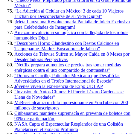
“Checo Pérez: Preparado para la Gloria en su Gran Premio de
México”
“La Adicción al Celular en México: 3 de cada 10 Viajeros
Luchan por Desconectarse de su Vida Digital”
¡Meta Lanza una Revolucionaria Pantalla de Inicio Exclusiva
para Celebridades de Instagram!
Amazon revoluciona su logística con la llegada de los robots
humanoides Digit
“Descubren Horno Clandestino con Restos Calcinos en
Tlaquepaque, Madres Buscadoras de Jalisco”
Acciones de Televisa Sufren su Mayor Caída en 8 Meses por
Desalentadoras Perspectivas
“Netflix prepara aumentos de precios tras tomar medidas
enérgicas contra el uso compartido de contraseñas”
“Donovan Carrillo, Patinador Mexicano que Desafió las
Adversidades en el Trofeo Internacional de Escocia”
Jóvenes viven la experiencia de Expo UDLAP
“Invasión de Autos Chinos: El Puerto Lázaro Cárdenas se
Llena de Novedades”
MrBeast alcanza un hito impresionante en YouTube con 200
millones de suscriptores
Citibanamex mantiene supremacía en preventa de boletos con
90% de participación.
NASA Capta el Espectacular Resplandor de una Colisión
Planetaria en el Espacio Profundo