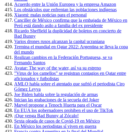
Acuerdo entre la Unión Europea y la empresa Amazon
Los obstáculos que enfrentan las poblaciones indígenas
Xiaomi: malas noticias para el personal
Canciller de México confirma que la embajada de México en
Perú está dando asilo a familia del ex presidente
Ricardo Sheffield la duplicidad de boletos en concierto de
Bad Bunny
Varios drones rusos alcanzan la capital ucraniana
Termina el mundial en Qatar 2022: Argentina se lleva la copa
del mundo
Realizan cambios en la Federación Portuguesa, se va
Fernando Santos
Avatar: The way of the water, así va su estreno
”Virus de los camellos” se registran contagios en Qatar entre
aficionados y futbolistas
AMLO habla sobre el atentado que sufrió el periodista Ciro
Gómez Leyva
Joe Biden habla sobre la regulación de armas
Inician las grabaciones de la secuela del Joker
Marvel propone a Tenoch Huerta para el Oscar
En EUA los gobernadores prohiben el uso de TikTok
¡Que venga Bad Bunny al Zócalo!
Sexta oleada de casos de Covid-19 en México
En México los periodistas sí viven en guerra
Francia contra Argentina en la final del Mundial