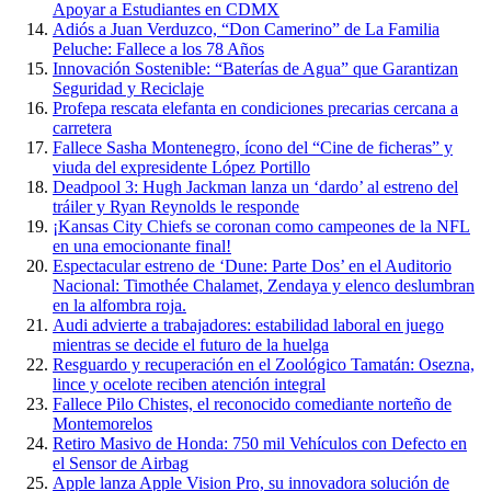
Apoyar a Estudiantes en CDMX
Adiós a Juan Verduzco, “Don Camerino” de La Familia
Peluche: Fallece a los 78 Años
Innovación Sostenible: “Baterías de Agua” que Garantizan
Seguridad y Reciclaje
Profepa rescata elefanta en condiciones precarias cercana a
carretera
Fallece Sasha Montenegro, ícono del “Cine de ficheras” y
viuda del expresidente López Portillo
Deadpool 3: Hugh Jackman lanza un ‘dardo’ al estreno del
tráiler y Ryan Reynolds le responde
¡Kansas City Chiefs se coronan como campeones de la NFL
en una emocionante final!
Espectacular estreno de ‘Dune: Parte Dos’ en el Auditorio
Nacional: Timothée Chalamet, Zendaya y elenco deslumbran
en la alfombra roja.
Audi advierte a trabajadores: estabilidad laboral en juego
mientras se decide el futuro de la huelga
Resguardo y recuperación en el Zoológico Tamatán: Osezna,
lince y ocelote reciben atención integral
Fallece Pilo Chistes, el reconocido comediante norteño de
Montemorelos
Retiro Masivo de Honda: 750 mil Vehículos con Defecto en
el Sensor de Airbag
Apple lanza Apple Vision Pro, su innovadora solución de