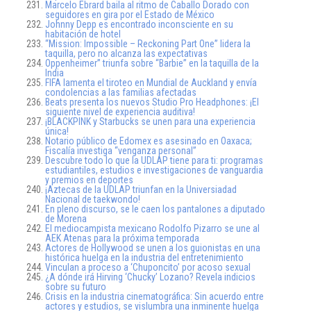
Marcelo Ebrard baila al ritmo de Caballo Dorado con
seguidores en gira por el Estado de México
Johnny Depp es encontrado inconsciente en su
habitación de hotel
“Mission: Impossible – Reckoning Part One” lidera la
taquilla, pero no alcanza las expectativas
Oppenheimer” triunfa sobre “Barbie” en la taquilla de la
India
FIFA lamenta el tiroteo en Mundial de Auckland y envía
condolencias a las familias afectadas
Beats presenta los nuevos Studio Pro Headphones: ¡El
siguiente nivel de experiencia auditiva!
¡BLACKPINK y Starbucks se unen para una experiencia
única!
Notario público de Edomex es asesinado en Oaxaca;
Fiscalía investiga “venganza personal”
Descubre todo lo que la UDLAP tiene para ti: programas
estudiantiles, estudios e investigaciones de vanguardia
y premios en deportes
¡Aztecas de la UDLAP triunfan en la Universiadad
Nacional de taekwondo!
En pleno discurso, se le caen los pantalones a diputado
de Morena
El mediocampista mexicano Rodolfo Pizarro se une al
AEK Atenas para la próxima temporada
Actores de Hollywood se unen a los guionistas en una
histórica huelga en la industria del entretenimiento
Vinculan a proceso a ‘Chuponcito’ por acoso sexual
¿A dónde irá Hirving ‘Chucky’ Lozano? Revela indicios
sobre su futuro
Crisis en la industria cinematográfica: Sin acuerdo entre
actores y estudios, se vislumbra una inminente huelga