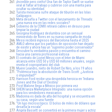
¡Increíble pero cierto! Una fan de Taylor Swift se vuelve
viral al faltar al trabajo y cubrirse con una manta para
ocultar su identidad.
Turista mexicana sufre ataque de tiburón en las Islas
Galápagos
Meta desafía a Twitter con el lanzamiento de Threads:
¿una nueva era en las redes sociales?
Gobierno de la CDMX retirará cables en desuso para
limpiar la ciudad
Georgina Rodríguez deslumbra con un sensual
minivestido de flores en su nueva campaña de moda
Messi recibirá ingresos del Barcelona hasta el 2025
AMLO afirma que los partidos de oposición han dejado
de existir y ahora hay un “supremo poder conservador”
Descubre tu verdadera pasión y encuentra el camino
hacia una carrera profesional exitosa
El contrato de Lionel Messi con el Inter de Miami
alcanza entre US$ 50 y US$ 60 millones anuales, según
revela el copropietario del club
Muere Leandro, nieto de Robert De Niro, a los 19 años
“Polémica tras la absolución de Travis Scott: ¿Justicia
o impunidad?”
Harrison Ford recibe una despedida heroica en ‘Indiana
Jones and the Dial of Destiny’
Post Malone llega a México por primera vez
SHEIN lanza Marketplace Integrado: una nueva opción
para los vendedores mexicanos
Madonna es dada de alta del hospital y se encuentra en
su casa, según una fuente
“Un lujo microscópico: El bolso de miles de dólares que
desafía la escala”
Angela Bassett se convertirá en la primera mujer y actriz