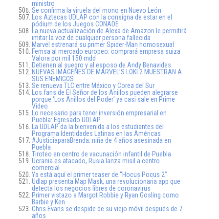
ministro
Se confirma la viruela del mono en Nuevo León
Los Aztecas UDLAP con la consigna de estar en el
pódium de los Juegos CONADE
La nueva actualización de Alexa de Amazon le permitirá
imitar la voz de cualquier persona fallecida
Marvel estrenará su primer Spider-Man homosexual
Femsa al mercado europeo: comprará empresa suiza
Valora por mil 150 mdd
Detienen al suegro y al esposo de Andy Benavides
NUEVAS IMÁGENES DE MARVEL’S LOKI 2 MUESTRAN A
SUS ENEMIGOS
Se renueva TLC entre México y Corea del Sur
Los fans de El Señor de los Anillos pueden alegrarse
porque ‘Los Anillos del Poder’ ya casi sale en Prime
Video
Lo necesario para tener inversión empresarial en
Puebla: Egresado UDLAP
La UDLAP da la bienvenida a los estudiantes del
Programa Identidades Latinas en las Américas
#JusticiaparaBrenda: niña de 4 años asesinada en
Puebla
Tiroteo en centro de vacunación infantil de Puebla
Ucrania es atacado, Rusia lanza misil a centro
comercial
Ya está aquí el primer teaser de “Hocus Pocus 2”
Udlap presenta Map Mask, una revolucionaria app que
detecta los negocios libres de coronavirus
Primer vistazo a Margot Robbie y Ryan Gosling como
Barbie y Ken
Chris Evans se despide de su viejo móvil después de 7
años