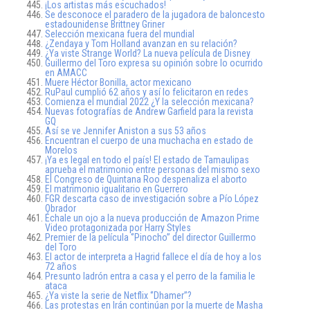
¡Los artistas más escuchados!
Se desconoce el paradero de la jugadora de baloncesto
estadounidense Brittney Griner
Selección mexicana fuera del mundial
¿Zendaya y Tom Holland avanzan en su relación?
¿Ya viste Strange World? La nueva película de Disney
Guillermo del Toro expresa su opinión sobre lo ocurrido
en AMACC
Muere Héctor Bonilla, actor mexicano
RuPaul cumplió 62 años y así lo felicitaron en redes
Comienza el mundial 2022 ¿Y la selección mexicana?
Nuevas fotografías de Andrew Garfield para la revista
GQ
Así se ve Jennifer Aniston a sus 53 años
Encuentran el cuerpo de una muchacha en estado de
Morelos
¡Ya es legal en todo el país! El estado de Tamaulipas
aprueba el matrimonio entre personas del mismo sexo
El Congreso de Quintana Roo despenaliza el aborto
El matrimonio igualitario en Guerrero
FGR descarta caso de investigación sobre a Pío López
Obrador
Échale un ojo a la nueva producción de Amazon Prime
Video protagonizada por Harry Styles
Premier de la película ‘’Pinocho’’ del director Guillermo
del Toro
El actor de interpreta a Hagrid fallece el día de hoy a los
72 años
Presunto ladrón entra a casa y el perro de la familia le
ataca
¿Ya viste la serie de Netflix ‘’Dhamer’’?
Las protestas en Irán continúan por la muerte de Masha