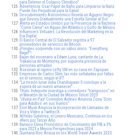
para Detener el Colapso Climático”
Advertencia: Usar Papel de Baño para Limpiarse la Nariz
Puede Ser Perjudicial para la Salud
Descubrimiento Astronómico Revela un Agujero Negro
que Devora Gradualmente una Estrella Similar al Sol
Alerta en Estados Unidos por la Presencia de la Bacteria
“Come Carne” en Aguas del Atlántico y Golfo de México
Influencers Virtuales: La Revolución del Marketing en la
Era Digital
El Banco Central de El Salvador registra a 97
proveedores de servicios de Bitcoin
¡Pringles sorprende con un sabor único: “Everything
Bagel”!
Bajan del escenario a Edwin Luna, cantante de La
Trakalosa de Monterrey, por supuesta presencia de
personas armadas
Asesinan al rapero Lefty SM en su casa en Zapopan
Empresas de Carlos Slim, las más señaladas por fallas
en el servicio, según el IFT
“La misión lunar india Chandrayaan-3 concluye a la
espera de un nuevo amanecer”
Título: Indeporte investiga a corredores “tramposos” en
el Maratón de la Ciudad de México Telcel 2023
“¡Vuela en Paz! Corendon Airlines Anuncia Zona ‘Solo
para Adultos’ en sus Vuelos”
Elon Musk Anuncia la Incorporación de Llamadas de
Voz y Vídeo a Twitter/X
Alfredo Gutiérrez, el Liniero Mexicano, Continúa en los
49ers por Tercer Año
Banxico Eleva Pronóstico de Crecimiento del PIB a 3%
para 2023 y Mejora Perspectivas para 2024
Quintana Roo Arrasa en los World Travel Awards 2023