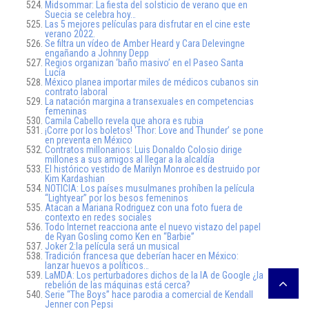
Midsommar: La fiesta del solsticio de verano que en
Suecia se celebra hoy…
Las 5 mejores películas para disfrutar en el cine este
verano 2022.
Se filtra un vídeo de Amber Heard y Cara Delevingne
engañando a Johnny Depp
Regios organizan ‘baño masivo’ en el Paseo Santa
Lucía
México planea importar miles de médicos cubanos sin
contrato laboral
La natación margina a transexuales en competencias
femeninas
Camila Cabello revela que ahora es rubia
¡Corre por los boletos! ‘Thor: Love and Thunder’ se pone
en preventa en México
Contratos millonarios: Luis Donaldo Colosio dirige
millones a sus amigos al llegar a la alcaldía
El histórico vestido de Marilyn Monroe es destruido por
Kim Kardashian
NOTICIA: Los países musulmanes prohíben la película
“Lightyear” por los besos femeninos
Atacan a Mariana Rodriguez con una foto fuera de
contexto en redes sociales
Todo Internet reacciona ante el nuevo vistazo del papel
de Ryan Gosling como Ken en “Barbie”
Joker 2:la película será un musical
Tradición francesa que deberían hacer en México:
lanzar huevos a políticos…
LaMDA: Los perturbadores dichos de la IA de Google ¿la
rebelión de las máquinas está cerca?
Serie “The Boys” hace parodia a comercial de Kendall
Jenner con Pepsi