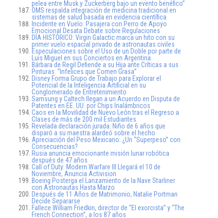
pelea entre Musk y Zuckerberg bajo un evento benéfico”
OMS respalda integración de medicina tradicional en
sistemas de salud basada en evidencia científica
Incidente en Vuelo: Pasajera con Perro de Apoyo
Emocional Desata Debate sobre Regulaciones
DÍA HISTÓRICO: Virgin Galactic marca un hito con su
primer vuelo espacial privado de astronautas civiles
Especulaciones sobre el Uso de un Doble por parte de
Luis Miguel en sus Conciertos en Argentina
Bárbara de Regil Defiende a su Hija ante Críticas a sus
Pinturas: “Infelices que Comen Grasa”
Disney Forma Grupo de Trabajo para Explorar el
Potencial de la Inteligencia Artificial en su
Conglomerado de Entretenimiento
Samsung y Caltech llegan a un Acuerdo en Disputa de
Patentes en EE. UU. por Chips Inalámbricos
Caos en la Movilidad de Nuevo León tras el Regreso a
Clases de más de 200 mil Estudiantes
Revelada declaración jurada: Niño de 6 años que
disparó a su maestra alardeó sobre el hecho
Apreciación del Peso Mexicano: ¿Un “Superpeso” con
Consecuencias?
Rusia anuncia emocionante misión lunar robótica
después de 47 años
Call of Duty: Modern Warfare III Llegará el 10 de
Noviembre, Anuncia Activision
Boeing Posterga el Lanzamiento de la Nave Starliner
con Astronautas Hasta Marzo
Después de 11 Años de Matrimonio, Natalie Portman
Decide Separarse
Fallece William Friedkin, director de “El exorcista” y “The
French Connection”, a los 87 años