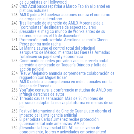
de guionistas en Hollywood
Cruz Azul busca repatriar a Marco Fabián al plantel en
pláticas actuales
AMLO pide a EU acelerar acciones contra el consumo
de drogas en su territorio
Tras llamado de atención de AMLO, Morena pide a
“corcholatas” deslindarse de espectaculares
¡Descubre el mágico mundo de Wonka antes de su
estreno en cines el 15 de diciembre!
Promoción controvertida: Aerolínea se mofa Checo
Pérez por su mala racha
La Marina asume el control total del principal
aeropuerto de México, mientras las Fuerzas Armadas
fortalecen su papel civil y económico
Conmoción en redes por video viral que revela brutal
agresión a empleado en Taquería Orinoco y falta de
acción policial
“Rauw Alejandro anuncia sorprendente colaboración de
reggaetón con Miguel Bosé”
AMLO celebra la competencia en redes sociales con la
llegada de Threads
YouTube censura la conferencia matutina de AMLO por
infringir derechos de autor
Threads causa sensación: Más de 30 millones de
personas adoptan la nueva plataforma en menos de un
día
Festival Internacional de Cine de Guanajuato aborda el
impacto de la inteligencia artificial
El periodista Carlos Jiménez recibe protección
gubernamental ante amenazas: AMLO
¡Descubre la Universidad UDLAP: un universo de
conocimiento, logros y actividades emocionantes!