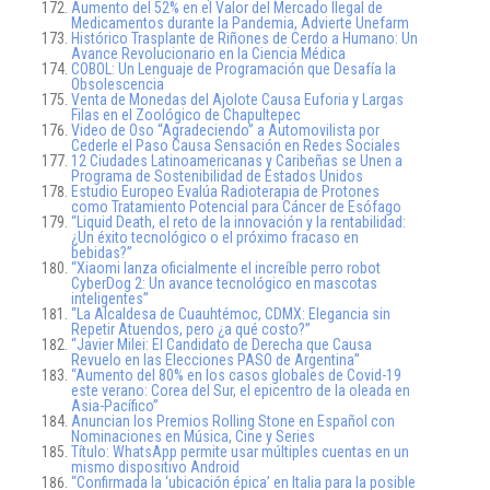
Aumento del 52% en el Valor del Mercado Ilegal de
Medicamentos durante la Pandemia, Advierte Unefarm
Histórico Trasplante de Riñones de Cerdo a Humano: Un
Avance Revolucionario en la Ciencia Médica
COBOL: Un Lenguaje de Programación que Desafía la
Obsolescencia
Venta de Monedas del Ajolote Causa Euforia y Largas
Filas en el Zoológico de Chapultepec
Video de Oso “Agradeciendo” a Automovilista por
Cederle el Paso Causa Sensación en Redes Sociales
12 Ciudades Latinoamericanas y Caribeñas se Unen a
Programa de Sostenibilidad de Estados Unidos
Estudio Europeo Evalúa Radioterapia de Protones
como Tratamiento Potencial para Cáncer de Esófago
“Liquid Death, el reto de la innovación y la rentabilidad:
¿Un éxito tecnológico o el próximo fracaso en
bebidas?”
“Xiaomi lanza oficialmente el increíble perro robot
CyberDog 2: Un avance tecnológico en mascotas
inteligentes”
“La Alcaldesa de Cuauhtémoc, CDMX: Elegancia sin
Repetir Atuendos, pero ¿a qué costo?”
“Javier Milei: El Candidato de Derecha que Causa
Revuelo en las Elecciones PASO de Argentina”
“Aumento del 80% en los casos globales de Covid-19
este verano: Corea del Sur, el epicentro de la oleada en
Asia-Pacífico”
Anuncian los Premios Rolling Stone en Español con
Nominaciones en Música, Cine y Series
Título: WhatsApp permite usar múltiples cuentas en un
mismo dispositivo Android
“Confirmada la ‘ubicación épica’ en Italia para la posible