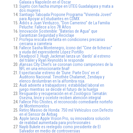
Galaxia y Napoleón en el Oscar
Sujeto con hacha irrumpe en UTEG Guadalajara y mata a
dos mujeres
Santiago Taboada Propone Programa “Vivienda Joven”
para Apoyar a Estudiantes en CDMX
Adiós a Juan Verduzco, “Don Camerino” de La Familia
Peluche: Fallece a los 78 Años
Innovación Sostenible: “Baterías de Agua” que
Garantizan Seguridad y Reciclaje
Profepa rescata elefanta en condiciones precarias
cercana a carretera
Fallece Sasha Montenegro, ícono del “Cine de ficheras”
y viuda del expresidente López Portillo
Deadpool 3: Hugh Jackman lanza un ‘dardo’ al estreno
del tráiler y Ryan Reynolds le responde
¡Kansas City Chiefs se coronan como campeones de la
NFL en una emocionante final!
Espectacular estreno de ‘Dune: Parte Dos’ en el
Auditorio Nacional: Timothée Chalamet, Zendaya y
elenco deslumbran en la alfombra roja.
Audi advierte a trabajadores: estabilidad laboral en
juego mientras se decide el futuro de la huelga
Resguardo y recuperación en el Zoológico Tamatán:
Osezna, lince y ocelote reciben atención integral
Fallece Pilo Chistes, el reconocido comediante norteño
de Montemorelos
Retiro Masivo de Honda: 750 mil Vehículos con Defecto
en el Sensor de Airbag
Apple lanza Apple Vision Pro, su innovadora solución
de realidad aumentada para profesionales
Nayib Bukele es reelegido como presidente de El
Salvador en medio de controversias