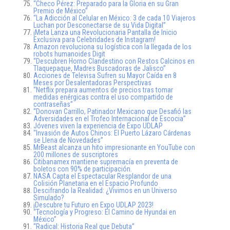
“Checo Pérez: Preparado para la Gloria en su Gran
Premio de México”
“La Adicción al Celular en México: 3 de cada 10 Viajeros
Luchan por Desconectarse de su Vida Digital”
¡Meta Lanza una Revolucionaria Pantalla de Inicio
Exclusiva para Celebridades de Instagram!
Amazon revoluciona su logística con la llegada de los
robots humanoides Digit
“Descubren Horno Clandestino con Restos Calcinos en
Tlaquepaque, Madres Buscadoras de Jalisco”
Acciones de Televisa Sufren su Mayor Caída en 8
Meses por Desalentadoras Perspectivas
“Netflix prepara aumentos de precios tras tomar
medidas enérgicas contra el uso compartido de
contraseñas”
“Donovan Carrillo, Patinador Mexicano que Desafió las
Adversidades en el Trofeo Internacional de Escocia”
Jóvenes viven la experiencia de Expo UDLAP
“Invasión de Autos Chinos: El Puerto Lázaro Cárdenas
se Llena de Novedades”
MrBeast alcanza un hito impresionante en YouTube con
200 millones de suscriptores
Citibanamex mantiene supremacía en preventa de
boletos con 90% de participación.
NASA Capta el Espectacular Resplandor de una
Colisión Planetaria en el Espacio Profundo
Descifrando la Realidad: ¿Vivimos en un Universo
Simulado?
¡Descubre tu Futuro en Expo UDLAP 2023!
“Tecnología y Progreso: El Camino de Hyundai en
México”
“Radical: Historia Real que Debuta”