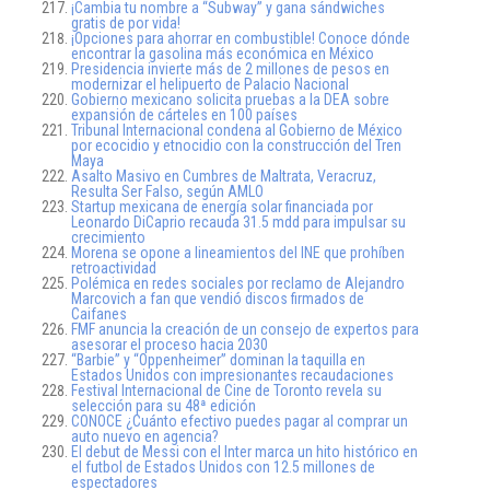
¡Cambia tu nombre a “Subway” y gana sándwiches
gratis de por vida!
¡Opciones para ahorrar en combustible! Conoce dónde
encontrar la gasolina más económica en México
Presidencia invierte más de 2 millones de pesos en
modernizar el helipuerto de Palacio Nacional
Gobierno mexicano solicita pruebas a la DEA sobre
expansión de cárteles en 100 países
Tribunal Internacional condena al Gobierno de México
por ecocidio y etnocidio con la construcción del Tren
Maya
Asalto Masivo en Cumbres de Maltrata, Veracruz,
Resulta Ser Falso, según AMLO
Startup mexicana de energía solar financiada por
Leonardo DiCaprio recauda 31.5 mdd para impulsar su
crecimiento
Morena se opone a lineamientos del INE que prohíben
retroactividad
Polémica en redes sociales por reclamo de Alejandro
Marcovich a fan que vendió discos firmados de
Caifanes
FMF anuncia la creación de un consejo de expertos para
asesorar el proceso hacia 2030
“Barbie” y “Oppenheimer” dominan la taquilla en
Estados Unidos con impresionantes recaudaciones
Festival Internacional de Cine de Toronto revela su
selección para su 48ª edición
CONOCE ¿Cuánto efectivo puedes pagar al comprar un
auto nuevo en agencia?
El debut de Messi con el Inter marca un hito histórico en
el futbol de Estados Unidos con 12.5 millones de
espectadores