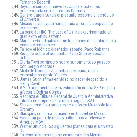
Fernando Becerril
Beyonce suma un nuevo record: la artista más
condecorada de los premios Grammy
Genaro García Luna y el presunto soborno al periódico
El Universal
México envía ayuda humanitaria a Turquía después de
los sismos
La serie de HBO ‘The Last of Us’ ha experimentado un
gran éxito en su estreno
Marcelo Ebrard habla sobre los planes de cambio hacía
energías renovables
Fallece el icónico diseñador español Paco Rabanne
Bioserie sobre el conductor Paco Stanley desata
críticas
Gloria Trevi se sinceró sobre su tormentoso pasado
con Sergio Andrade
Michelle Rodríguez, la actriz mexicana, recibe
comentarios gordofóbicos
James Gunn afirma en video no haber despedido a
Henry Cavill
AMLO argumenta que investigación contra SEP es para
afectar a Delfina Gómez
Rechaza el Tribunal Federal de Justicia Administrativa,
intento de Grupo Elektra de no pagar al SAT
Shakira tendrá su propia exposición en Museo de los
Grammy
Blackpink confirma concierto en Ciudad de México
Exoneran pago de multas millonarias a Televisa y
América Móvil
Warner anuncia los siguientes planes para el universo
DC
Falleció la primera actriz en interpretar a Merlina