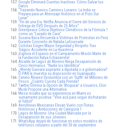
Google Eliminará Cuentas Inactivas: Cómo Salvar tus
Datos
“Trazando Nuevos Caminos Lunares: La India se
Prepara para un Aterrizaje Histórico en el Polo Sur
Lunar”
“Fin de una Era: Netflix Anuncia el Cierre del Servicio de
Entrega de DVD Después de 25 Años”
Greenpeace Critica Objetivos Climáticos de la Fórmula 1
como un “Lavado de Cara”
Susana Baca Recuerda a Víctimas de Protestas en Perú
Durante Concierto de Natalia Lafourcade
Ciclistas Exigen Mayor Seguridad y Respeto Tras
Trágico Accidente en La Huasteca
¡Explora el Espacio en el Campamento Misión Marte de
la Fundación Katya Echazarreta!
Alcalde de Lagos de Moreno Niega Desaparición de
Cinco Hermanos: “Nadie los Identifica”
¿Wendy Guevara aspirante a diputada o a gobernadora?
El PAN le muestra su disposición en Guanajuato.
Canelo Álvarez Deslumbra con un ‘Outfit’ de Millones de
Pesos: ¿Cuánto Cuesta Cada Prenda?
Twitter Elimina la Opción de ‘Bloquear’ a Usuarios, Elon
Musk Propone una Alternativa
Messi resalta que su experiencia en Miami es
sumamente positiva: “Vine acá para seguir disfrutando
el futbol”
Aerolíneas Mexicanas Elevan Vuelo con Flotas
Históricas y Ambiciones de Categoría 1
Lagos de Moreno: Una Ciudad Marcada por la
Desaparición de sus Jóvenes
WhatsApp dejará de funcionar en estos modelos de
teléfonos celulares a partir del 30 de septiembre