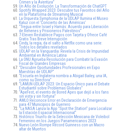
Crimen y la Aventura”
Un Año de Evolución: La Transformación de ChatGPT
Spotify Wrapped 2023: Descubre tus Favoritos del Año
en la Plataforma de Streaming Musical
La Orquesta Symphonia de la UDLAP Ilumina el Museo
Kaluz con el ‘Concierto de las Américas’
“Tregua entre Israel y Hamás: Acuerdo para Liberación
de Rehenes y Prisioneros Palestinos”
7-Eleven Restablece Pagos con Tarjeta y Ofrece Café
Gratis Tras Breve Interrupción
Cindy, la regia, da el salto a Netflix como una serie:
Todos los detalles revelados
UDLAP en la Vanguardia: Revela la Crisis de Impunidad
Ambiental en América Latina
La ONU Aprueba Resolución para Combatir la Evasión
Fiscal de Grandes Empresas
“Descubre Oportunidades Profesionales en Expo
Maestrías de UDLAP”
“Escuela en Inglaterra nombra a Abigail Bailey, una IA,
como su Directora”
“LAMUN-UDLAP 2023: Un Espacio Único para el Debate
Estudiantil sobre Problemas Globales”
“ApeFest, el evento de Bored Apes que dejó a los fans
sin vista y sin fortuna”
AMLO Reconoce Error en Declaración de Emergencia
para 47 Municipios de Guerrero
“La NASA Lanza la App “Spot the Station” para Localizar
la Estación Espacial Internacional”
Histórico Triunfo de la Selección Mexicana de Voleibol
Femenino en los Juegos Panamericanos 2023
Nuevo León Rompe Récord Guinness con un Macro
altar de Muertos