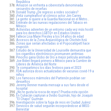
República
Amazon se enfrenta a ciberestafa denominada:
secuestro de reseñas
Donald Trump ¿De regreso a redes sociales?
¡Feliz cumpleaños! al cómico actor Jim Carrey
La gente sí quiere a la Guardia Nacional en el Metro…
Entérate de las nuevas regulaciones del Tabaco en
México
Activistas advierten de un entorno cada vez más hostil
para los derechos LGBTQ+ en Estados Unidos
Fallece Lisa Marie Presley a los 54 años de edad
Accesos de la Zona Arqueológica de Chichén Itzá.
Zonas que serían afectadas si el Popocatépetl hace
erupción
Estudio de la Universidad de Louisville demuestra que
los cigarrillos electrónicos promueven arritmias
Pinocho gana Globo de Oro a mejor película animada
Joe Biden llegará primero a México para la Cumbre de
Líderes de América del Norte
Te compartimos los días festivos para el 2023
FDA autoriza dosis actualizadas de vacunas covid-19 a
niños
Los famosos mármoles del Partenón podrían ser
devueltos
Jeremy Renner manda mensaje a sus fans desde el
hospital
¿No te gusta la rosca de reyes? Prueba esta opción
En Culiacán capturan a Ovidio Guzmán, hijo de Joaquín
“El Chapo” Guzmán
Investigación sobre la fuga de reos en Ciudad Juárez
Servicios de salud seguirán incorporándose al IMSS-
Bienestar