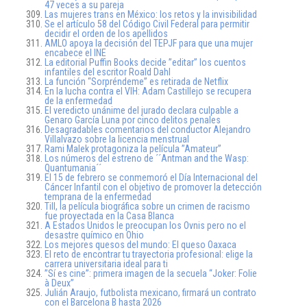
47 veces a su pareja
Las mujeres trans en México: los retos y la invisibilidad
Se el artículo 58 del Código Civil Federal para permitir
decidir el orden de los apellidos
AMLO apoya la decisión del TEPJF para que una mujer
encabece el INE
La editorial Puffin Books decide ”editar” los cuentos
infantiles del escritor Roald Dahl
La función “Sorpréndeme” es retirada de Netflix
En la lucha contra el VIH: Adam Castillejo se recupera
de la enfermedad
El veredicto unánime del jurado declara culpable a
Genaro García Luna por cinco delitos penales
Desagradables comentarios del conductor Alejandro
Villalvazo sobre la licencia menstrual
Rami Malek protagoniza la película ”Amateur”
Los números del estreno de ´´Antman and the Wasp:
Quantumania´´
El 15 de febrero se conmemoró el Día Internacional del
Cáncer Infantil con el objetivo de promover la detección
temprana de la enfermedad
Till, la película biográfica sobre un crimen de racismo
fue proyectada en la Casa Blanca
A Estados Unidos le preocupan los Ovnis pero no el
desastre químico en Ohio
Los mejores quesos del mundo: El queso Oaxaca
El reto de encontrar tu trayectoria profesional: elige la
carrera universitaria ideal para ti
”Sí es cine”: primera imagen de la secuela “Joker: Folie
à Deux”
Julián Araujo, futbolista mexicano, firmará un contrato
con el Barcelona B hasta 2026