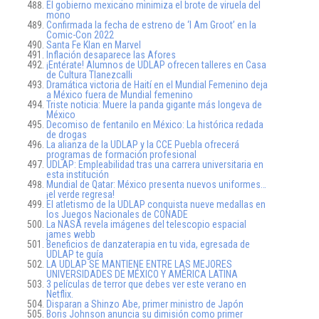
El gobierno mexicano minimiza el brote de viruela del
mono
Confirmada la fecha de estreno de ‘I Am Groot’ en la
Comic-Con 2022
Santa Fe Klan en Marvel
Inflación desaparece las Afores
¡Entérate! Alumnos de UDLAP ofrecen talleres en Casa
de Cultura Tlanezcalli
Dramática victoria de Haití en el Mundial Femenino deja
a México fuera de Mundial femenino
Triste noticia: Muere la panda gigante más longeva de
México
Decomiso de fentanilo en México: La histórica redada
de drogas
La alianza de la UDLAP y la CCE Puebla ofrecerá
programas de formación profesional
UDLAP: Empleabilidad tras una carrera universitaria en
esta institución
Mundial de Qatar: México presenta nuevos uniformes…
¡el verde regresa!
El atletismo de la UDLAP conquista nueve medallas en
los Juegos Nacionales de CONADE
La NASA revela imágenes del telescopio espacial
james webb
Beneficios de danzaterapia en tu vida, egresada de
UDLAP te guía
LA UDLAP SE MANTIENE ENTRE LAS MEJORES
UNIVERSIDADES DE MÉXICO Y AMÉRICA LATINA
3 películas de terror que debes ver este verano en
Netflix.
Disparan a Shinzo Abe, primer ministro de Japón
Boris Johnson anuncia su dimisión como primer