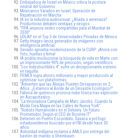
Embajadora de Israel en México critica la postura
neutral del Gobierno
Mexicanos Varados en Israel: Operación de
Repatriación en Marcha
IA en la industria audiovisual: ¿Aliada o amenaza?
Productoras debaten ventajas y riesgos
“FIFA anuncia sedes compartidas para el Mundial de
2030”
UDLAP en el Top 5 de Universidades Privadas de México
Getty Images lanza generador de imágenes con
inteligencia artificial.
Senado aprueba modernización de la CURP: ¡Ahora con
foto, huellas y firma!
IA podría revolucionar la búsqueda de vida en Marte con
un impresionante 90% de precisión, según científicos
“Los Indestructibles 4” sufre un decepcionante estreno
en taquilla
PEMEX logra ahorro millonario y mayor producción al
optimizar sus plataformas.
“Advierten que las Abejas Pueden Desaparecer en 2
Años: ¿Estamos al Borde de un Desastre Ecológico?”
Fábrica de químicos provoca nube tóxica tras explosión
en Azcapotzalco.
“La Innovadora Campaña de Marc Jacobs: Cuando la
Moda Crea Magia en las Calles de Nueva York”
“Robots Humanoides en el Delivery: Un Futuro
Prometedor, Según el CEO de Roomie IT”
Detienen en Puerto Escondido, Oaxaca a prófugo
estadounidense buscado por el FBI desde hace 30
años.
Autoridad indígena reclama a AMLO por entrega del
bastón de mando a Sheinbaum