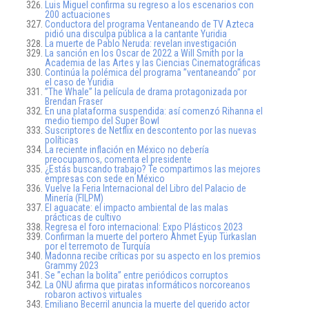
Luis Miguel confirma su regreso a los escenarios con
200 actuaciones
Conductora del programa Ventaneando de TV Azteca
pidió una disculpa pública a la cantante Yuridia
La muerte de Pablo Neruda: revelan investigación
La sanción en los Oscar de 2022 a Will Smith por la
Academia de las Artes y las Ciencias Cinematográficas
Continúa la polémica del programa ”ventaneando” por
el caso de Yuridia
”The Whale” la película de drama protagonizada por
Brendan Fraser
En una plataforma suspendida: así comenzó Rihanna el
medio tiempo del Super Bowl
Suscriptores de Netflix en descontento por las nuevas
políticas
La reciente inflación en México no debería
preocuparnos, comenta el presidente
¿Estás buscando trabajo? Te compartimos las mejores
empresas con sede en México
Vuelve la Feria Internacional del Libro del Palacio de
Minería (FILPM)
El aguacate: el impacto ambiental de las malas
prácticas de cultivo
Regresa el foro internacional: Expo Plásticos 2023
Confirman la muerte del portero Ahmet Eyüp Türkaslan
por el terremoto de Turquía
Madonna recibe críticas por su aspecto en los premios
Grammy 2023
Se ”echan la bolita” entre periódicos corruptos
La ONU afirma que piratas informáticos norcoreanos
robaron activos virtuales
Emiliano Becerril anuncia la muerte del querido actor