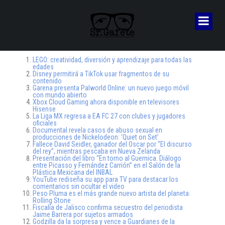
LEGO: creatividad, diversión y aprendizaje para todas las
edades
Disney permitirá a TikTok usar fragmentos de su
contenido
Garena presenta Palworld Online: un nuevo juego móvil
con mundo abierto
Xbox Cloud Gaming ahora disponible en televisores
Hisense
La Liga MX regresa a EA FC 27 con clubes y jugadores
oficiales
Documental revela casos de abuso sexual en
producciones de Nickelodeon: ‘Quiet on Set’
Fallece David Seidler, ganador del Oscar por “El discurso
del rey”, mientras pescaba en Nueva Zelanda
Presentación del libro “En torno al Guernica. Diálogo
entre Picasso y Fernández Carrión” en el Salón de la
Plástica Mexicana del INBAL
YouTube rediseña su app para TV para destacar los
comentarios sin ocultar el video
Peso Pluma es el más grande nuevo artista del planeta:
Rolling Stone
Fiscalía de Jalisco confirma secuestro del periodista
Jaime Barrera por sujetos armados
Godzilla da la sorpresa y vence a Guardianes de la