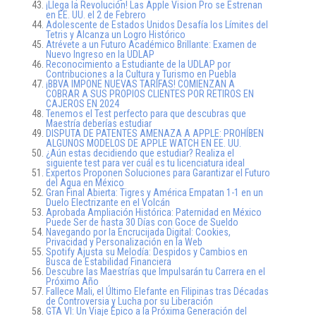
¡Llega la Revolución! Las Apple Vision Pro se Estrenan
en EE. UU. el 2 de Febrero
Adolescente de Estados Unidos Desafía los Límites del
Tetris y Alcanza un Logro Histórico
Atrévete a un Futuro Académico Brillante: Examen de
Nuevo Ingreso en la UDLAP
Reconocimiento a Estudiante de la UDLAP por
Contribuciones a la Cultura y Turismo en Puebla
¡BBVA IMPONE NUEVAS TARIFAS! COMIENZAN A
COBRAR A SUS PROPIOS CLIENTES POR RETIROS EN
CAJEROS EN 2024
Tenemos el Test perfecto para que descubras que
Maestría deberías estudiar
DISPUTA DE PATENTES AMENAZA A APPLE: PROHÍBEN
ALGUNOS MODELOS DE APPLE WATCH EN EE. UU.
¿Aún estas decidiendo que estudiar? Realiza el
siguiente test para ver cuál es tu licenciatura ideal
Expertos Proponen Soluciones para Garantizar el Futuro
del Agua en México
Gran Final Abierta: Tigres y América Empatan 1-1 en un
Duelo Electrizante en el Volcán
Aprobada Ampliación Histórica: Paternidad en México
Puede Ser de hasta 30 Días con Goce de Sueldo
Navegando por la Encrucijada Digital: Cookies,
Privacidad y Personalización en la Web
Spotify Ajusta su Melodía: Despidos y Cambios en
Busca de Estabilidad Financiera
Descubre las Maestrías que Impulsarán tu Carrera en el
Próximo Año
Fallece Mali, el Último Elefante en Filipinas tras Décadas
de Controversia y Lucha por su Liberación
GTA VI: Un Viaje Épico a la Próxima Generación del