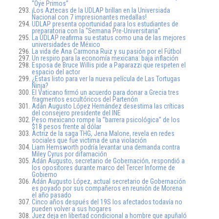
“Oye Primos”
¡Los Aztecas de la UDLAP brillan en la Universiada
Nacional con 7 impresionantes medallas!
UDLAP presenta oportunidad para los estudiantes de
preparatoria con la “Semana Pre-Universitaria”
La UDLAP reafirma su estatus como una de las mejores
universidades de México
La vida de Ana Carmona Ruiz y su pasión por el Fútbol
Un respiro para la economía mexicana: baja inflación
Esposa de Bruce Willis pide a Paparazzi que respeten el
espacio del actor
¿Estas listo para ver la nueva película de Las Tortugas
Ninja?
El Vaticano firmó un acuerdo para donar a Grecia tres
fragmentos escultóricos del Partenón
Adán Augusto López Hernández desestima las críticas
del consejero presidente del INE
Peso mexicano rompe la ”barrera psicológica” de los
$18 pesos frente al dólar
Actriz de la saga THG, Jena Malone, revela en redes
sociales que fue victima de una violación
Liam Hemsworth podría levantar una demanda contra
Miley Cyrus por difamación
Adán Augusto, secretario de Gobernación, respondió a
los opositores durante marco del Tercer Informe de
Gobierno
Adán Augusto López, actual secretario de Gobernación
es poyado por sus compañeros en reunión de Morena
el año pasado
Cinco años después del 19S los afectados todavía no
pueden volver a sus hogares
Juez deja en libertad condicional a hombre que apuñaló