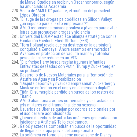
de Marvel Studios en recibir un Oscar honorario, según
ha anunciado la Academia.
Venta de “AMLITO” parlante, el muñeco del presidente
López Obrador
“El auge de las drogas psicodélicas en Silicon Valley:
¿un impulso para el éxito empresarial?”
AMLO recomienda música positiva a jóvenes para evitar
letras que promueven drogas y violencia
Universidad UDLAP establece alianza estratégica con la
Fundación Friedrich-Ebert-Stiftung (FES)
“Tom Holland revela que su destreza en la carpintería
conquistó a Zendaya: ‘Ahora estamos enamorados'”
Avances en protección de vaquita marina y totoaba:
pesca ilegal se reduce en un 79%
“El príncipe Harry busca revelar traumas infantiles:
Entrevistas deseadas con Putin, Trump y Zuckerberg en
su podcast”
Desarrollo de Nuevos Materiales para la Remoción de
Azufre en Agua y su Potabilización
“Disputa deportiva y rivalidad empresarial: Zuckerberg y
Musk se enfrentan en el ring y en el mercado digital”
Titán: El sumergible perdido en busca de los restos del
Titanic
AMLO abandona aviones comerciales y se traslada en
jets militares en el tramo final de su sexenio
Usuarios de Uber se quejan por cobros adicionales por
el uso del aire acondicionado
¿Tienen derechos de autor las imágenes generadas con
Inteligencia Artificial? Te lo explicamos.
Galos y aztecas competirán en busca de la oportunidad
de llegar a la etapa previa del campeonato.
La polémica en torno a la serie nueva serie de Disney