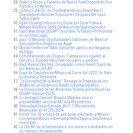
Diablos Rojos y Yankees de Nueva York Disputarán Dos
Partidos en México
¿Cómo Está EE. UU. Combatiendo los Deepfakes?
Legisladores Buscan Soluciones Después del Caso
Taylor Swift
Ryan Gosling Critica a los Óscar por Dejar Fuera a
Margot Robbie y Greta Gerwig en las Nominaciones
Expo Maestrías UDLAP: Descubre Tu Futuro Profesional
en un Solo Lugar
¡Las 10 Mejores Oportunidades Laborales en México!
Descubre los Empleos en Auge
Mortal Tiroteo en Table Dance de Jalisco por Negativa
de Pago
Enfrentamiento en Chiapas: Campesinos repelen al
Ejército y Guardia Nacional con palos y piedras.
Raúl Rivera Sánchez, Designado como Head Coach de
los Aztecas UDLAP
Fuga de Capitales en México al Cierre del 2023: Un Reto
Económico Pendiente
“La Sociedad de la Nieve”: Resurge la Tragedia de los
Andes en un Poderoso Relato Cinematográfico
La Universidad de las Américas Puebla presenta el Día
UDLAP Cancún 2024
Lo destapó Samuel: Álvarez Máynez será el
precandidato único de MC a la Presidencia
Velocidad Desenfrenada: Wi-Fi 7 Oficialmente
Anunciado en el CES 2024
Frente frío 25 y masa de aire polar afectarán a México
con temperaturas extremadamente bajas y fenómenos
invernales.
La UDLAP da la bienvenida a sus nuevos estudiantes en
su campus de vanguardia