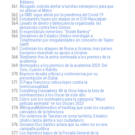
Addams
Abogado solicita alertar a turistas extranjeros para que
no utilicen el Metro
La OMS sigue alerta por la pandemia del Covid-19
Estudiantes huyen por ataque en el CCH Naucalpan
Lavado de dinero y delincuencia organizada: las
denuncias contra Inés Gómez
El espectáculo inmersivo: “Inside Banksy”
Senadores de Estados Unidos investigan a
Ticketmaster por irregularidades en concierto de Taylor
Swift
Continúan los ataques de Rusia a Ucrania, mas países
Europeos muestran su apoyo a Ucrania
Stephanie Hsu la actriz nominada a los premios de la
academia
Nominados a los premios de la academia 2023: Del
Toro, Cuarón e Iñárritu
Beyonce desata críticas y controversia por su
presentación en Dubai
El Papa Francisco critica leyes contra la
homosexualidad
Everything Everywhere All at Once lidera la lista de
nominaciones a los Oscar de este año
Estos son los nominados para la categoría ”Mejor
película animada” en los Oscars 2023
#BloqueaMultimedios el hashtag que usan los usuarios
cansados de la televisora
Por violencia de Taxistas en zona turística, Estados
Unidos lanza alerta a sus ciudadanos
Giovanni Dos Santos aclara que su video no es una
campaña política
Los números bajos de la Fiscalía General de la