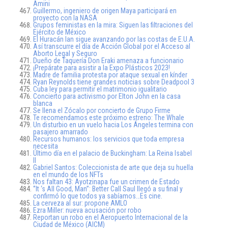
Amini
Guillermo, ingeniero de origen Maya participará en
proyecto con la NASA
Grupos feministas en la mira: Siguen las filtraciones del
Ejército de México
El Huracán Ian sigue avanzando por las costas de E.U.A.
Así transcurre el día de Acción Global por el Acceso al
Aborto Legal y Seguro
Dueño de Taquería Don Eraki amenaza a funcionario
¡Prepárate para asistir a la Expo Plásticos 2023!
Madre de familia protesta por ataque sexual en kínder
Ryan Reynolds tiene grandes noticias sobre Deadpool 3
Cuba ley para permitir el matrimonio igualitario
Concierto para activismo por Elton John en la casa
blanca
Se llena el Zócalo por concierto de Grupo Firme
Te recomendamos este próximo estreno: The Whale
Un disturbio en un vuelo hacia Los Ángeles termina con
pasajero amarrado
Recursos humanos: los servicios que toda empresa
necesita
Último día en el palacio de Buckingham: La Reina Isabel
II
Gabriel Santos: Coleccionista de arte que deja su huella
en el mundo de los NFTs
Nos faltan 43: Ayotzinapa fue un crimen de Estado
‘’It ‘s All Good, Man’’: Better Call Saul llegó a su final y
confirmó lo que todos ya sabíamos…Es cine.
La cerveza al sur: propone AMLO
Ezra Miller: nueva acusación por robo
Reportan un robo en el Aeropuerto Internacional de la
Ciudad de México (AICM)