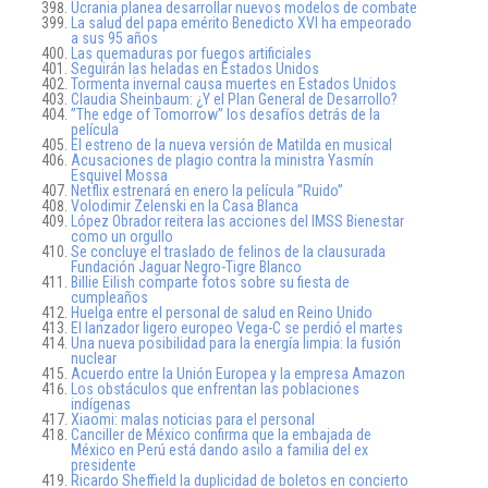
Ucrania planea desarrollar nuevos modelos de combate
La salud del papa emérito Benedicto XVI ha empeorado
a sus 95 años
Las quemaduras por fuegos artificiales
Seguirán las heladas en Estados Unidos
Tormenta invernal causa muertes en Estados Unidos
Claudia Sheinbaum: ¿Y el Plan General de Desarrollo?
”The edge of Tomorrow” los desafíos detrás de la
película
El estreno de la nueva versión de Matilda en musical
Acusaciones de plagio contra la ministra Yasmín
Esquivel Mossa
Netflix estrenará en enero la película ”Ruido”
Volodimir Zelenski en la Casa Blanca
López Obrador reitera las acciones del IMSS Bienestar
como un orgullo
Se concluye el traslado de felinos de la clausurada
Fundación Jaguar Negro-Tigre Blanco
Billie Eilish comparte fotos sobre su fiesta de
cumpleaños
Huelga entre el personal de salud en Reino Unido
El lanzador ligero europeo Vega-C se perdió el martes
Una nueva posibilidad para la energía limpia: la fusión
nuclear
Acuerdo entre la Unión Europea y la empresa Amazon
Los obstáculos que enfrentan las poblaciones
indígenas
Xiaomi: malas noticias para el personal
Canciller de México confirma que la embajada de
México en Perú está dando asilo a familia del ex
presidente
Ricardo Sheffield la duplicidad de boletos en concierto