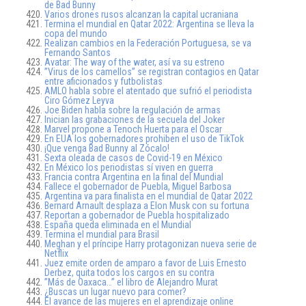
de Bad Bunny
Varios drones rusos alcanzan la capital ucraniana
Termina el mundial en Qatar 2022: Argentina se lleva la
copa del mundo
Realizan cambios en la Federación Portuguesa, se va
Fernando Santos
Avatar: The way of the water, así va su estreno
”Virus de los camellos” se registran contagios en Qatar
entre aficionados y futbolistas
AMLO habla sobre el atentado que sufrió el periodista
Ciro Gómez Leyva
Joe Biden habla sobre la regulación de armas
Inician las grabaciones de la secuela del Joker
Marvel propone a Tenoch Huerta para el Oscar
En EUA los gobernadores prohiben el uso de TikTok
¡Que venga Bad Bunny al Zócalo!
Sexta oleada de casos de Covid-19 en México
En México los periodistas sí viven en guerra
Francia contra Argentina en la final del Mundial
Fallece el gobernador de Puebla, Miguel Barbosa
Argentina va para finalista en el mundial de Qatar 2022
Bernard Arnault desplaza a Elon Musk con su fortuna
Reportan a gobernador de Puebla hospitalizado
España queda eliminada en el Mundial
Termina el mundial para Brasil
Meghan y el príncipe Harry protagonizan nueva serie de
Netflix
Juez emite orden de amparo a favor de Luis Ernesto
Derbez, quita todos los cargos en su contra
”Más de Oaxaca…” el libro de Alejandro Murat
¿Buscas un lugar nuevo para comer?
El avance de las mujeres en el aprendizaje online