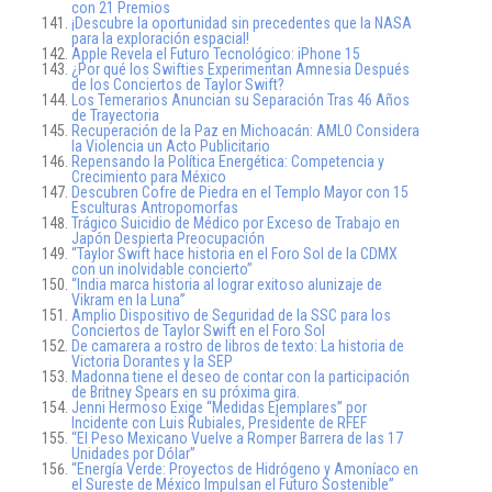
con 21 Premios
¡Descubre la oportunidad sin precedentes que la NASA
para la exploración espacial!
Apple Revela el Futuro Tecnológico: iPhone 15
¿Por qué los Swifties Experimentan Amnesia Después
de los Conciertos de Taylor Swift?
Los Temerarios Anuncian su Separación Tras 46 Años
de Trayectoria
Recuperación de la Paz en Michoacán: AMLO Considera
la Violencia un Acto Publicitario
Repensando la Política Energética: Competencia y
Crecimiento para México
Descubren Cofre de Piedra en el Templo Mayor con 15
Esculturas Antropomorfas
Trágico Suicidio de Médico por Exceso de Trabajo en
Japón Despierta Preocupación
“Taylor Swift hace historia en el Foro Sol de la CDMX
con un inolvidable concierto”
“India marca historia al lograr exitoso alunizaje de
Vikram en la Luna”
Amplio Dispositivo de Seguridad de la SSC para los
Conciertos de Taylor Swift en el Foro Sol
De camarera a rostro de libros de texto: La historia de
Victoria Dorantes y la SEP
Madonna tiene el deseo de contar con la participación
de Britney Spears en su próxima gira.
Jenni Hermoso Exige “Medidas Ejemplares” por
Incidente con Luis Rubiales, Presidente de RFEF
“El Peso Mexicano Vuelve a Romper Barrera de las 17
Unidades por Dólar”
“Energía Verde: Proyectos de Hidrógeno y Amoníaco en
el Sureste de México Impulsan el Futuro Sostenible”