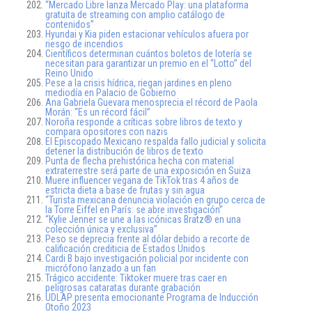
“Mercado Libre lanza Mercado Play: una plataforma
gratuita de streaming con amplio catálogo de
contenidos”
Hyundai y Kia piden estacionar vehículos afuera por
riesgo de incendios
Científicos determinan cuántos boletos de lotería se
necesitan para garantizar un premio en el “Lotto” del
Reino Unido
Pese a la crisis hídrica, riegan jardines en pleno
mediodía en Palacio de Gobierno
Ana Gabriela Guevara menosprecia el récord de Paola
Morán: “Es un récord fácil”
Noroña responde a críticas sobre libros de texto y
compara opositores con nazis
El Episcopado Mexicano respalda fallo judicial y solicita
detener la distribución de libros de texto
Punta de flecha prehistórica hecha con material
extraterrestre será parte de una exposición en Suiza
Muere influencer vegana de TikTok tras 4 años de
estricta dieta a base de frutas y sin agua
“Turista mexicana denuncia violación en grupo cerca de
la Torre Eiffel en París: se abre investigación”
“Kylie Jenner se une a las icónicas Bratz® en una
colección única y exclusiva”
Peso se deprecia frente al dólar debido a recorte de
calificación crediticia de Estados Unidos
Cardi B bajo investigación policial por incidente con
micrófono lanzado a un fan
Trágico accidente: Tiktoker muere tras caer en
peligrosas cataratas durante grabación
UDLAP presenta emocionante Programa de Inducción
Otoño 2023