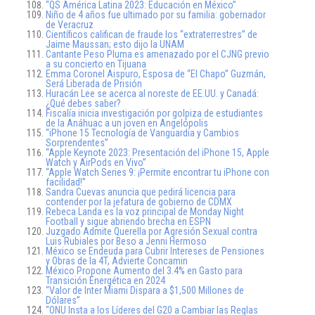
“QS América Latina 2023: Educación en México”
Niño de 4 años fue ultimado por su familia: gobernador
de Veracruz
Científicos califican de fraude los “extraterrestres” de
Jaime Maussan; esto dijo la UNAM
Cantante Peso Pluma es amenazado por el CJNG previo
a su concierto en Tijuana
Emma Coronel Aispuro, Esposa de “El Chapo” Guzmán,
Será Liberada de Prisión
Huracán Lee se acerca al noreste de EE.UU. y Canadá:
¿Qué debes saber?
Fiscalía inicia investigación por golpiza de estudiantes
de la Anáhuac a un joven en Angelópolis
“iPhone 15 Tecnología de Vanguardia y Cambios
Sorprendentes”
“Apple Keynote 2023: Presentación del iPhone 15, Apple
Watch y AirPods en Vivo”
“Apple Watch Series 9: ¡Permite encontrar tu iPhone con
facilidad!”
Sandra Cuevas anuncia que pedirá licencia para
contender por la jefatura de gobierno de CDMX
Rebeca Landa es la voz principal de Monday Night
Football y sigue abriendo brecha en ESPN
Juzgado Admite Querella por Agresión Sexual contra
Luis Rubiales por Beso a Jenni Hermoso
México se Endeuda para Cubrir Intereses de Pensiones
y Obras de la 4T, Advierte Concamin
México Propone Aumento del 3.4% en Gasto para
Transición Energética en 2024
“Valor de Inter Miami Dispara a $1,500 Millones de
Dólares”
“ONU Insta a los Líderes del G20 a Cambiar las Reglas