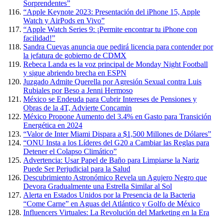
Sorprendentes”
“Apple Keynote 2023: Presentación del iPhone 15, Apple
Watch y AirPods en Vivo”
“Apple Watch Series 9: ¡Permite encontrar tu iPhone con
facilidad!”
Sandra Cuevas anuncia que pedirá licencia para contender por
la jefatura de gobierno de CDMX
Rebeca Landa es la voz principal de Monday Night Football
y sigue abriendo brecha en ESPN
Juzgado Admite Querella por Agresión Sexual contra Luis
Rubiales por Beso a Jenni Hermoso
México se Endeuda para Cubrir Intereses de Pensiones y
Obras de la 4T, Advierte Concamin
México Propone Aumento del 3.4% en Gasto para Transición
Energética en 2024
“Valor de Inter Miami Dispara a $1,500 Millones de Dólares”
“ONU Insta a los Líderes del G20 a Cambiar las Reglas para
Detener el Colapso Climático”
Advertencia: Usar Papel de Baño para Limpiarse la Nariz
Puede Ser Perjudicial para la Salud
Descubrimiento Astronómico Revela un Agujero Negro que
Devora Gradualmente una Estrella Similar al Sol
Alerta en Estados Unidos por la Presencia de la Bacteria
“Come Carne” en Aguas del Atlántico y Golfo de México
Influencers Virtuales: La Revolución del Marketing en la Era