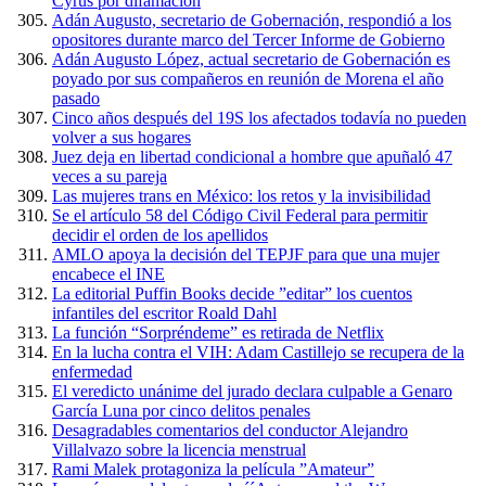
Cyrus por difamación
Adán Augusto, secretario de Gobernación, respondió a los
opositores durante marco del Tercer Informe de Gobierno
Adán Augusto López, actual secretario de Gobernación es
poyado por sus compañeros en reunión de Morena el año
pasado
Cinco años después del 19S los afectados todavía no pueden
volver a sus hogares
Juez deja en libertad condicional a hombre que apuñaló 47
veces a su pareja
Las mujeres trans en México: los retos y la invisibilidad
Se el artículo 58 del Código Civil Federal para permitir
decidir el orden de los apellidos
AMLO apoya la decisión del TEPJF para que una mujer
encabece el INE
La editorial Puffin Books decide ”editar” los cuentos
infantiles del escritor Roald Dahl
La función “Sorpréndeme” es retirada de Netflix
En la lucha contra el VIH: Adam Castillejo se recupera de la
enfermedad
El veredicto unánime del jurado declara culpable a Genaro
García Luna por cinco delitos penales
Desagradables comentarios del conductor Alejandro
Villalvazo sobre la licencia menstrual
Rami Malek protagoniza la película ”Amateur”