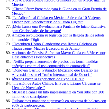
Nuevo León Rompe Récord Guinness con un Macro altar de
Muertos
“Checo Pérez: Preparado para la Gloria en su Gran Premio de
México”
“La Adicción al Celular en México: 3 de cada 10 Viajeros
Luchan por Desconectarse de su Vida Digital”
¡Meta Lanza una Revolucionaria Pantalla de Inicio Exclusiva
para Celebridades de Instagram!
Amazon revoluciona su logística con la llegada de los robots
humanoides Digit
“Descubren Horno Clandestino con Restos Calcinos en
Tlaquepaque, Madres Buscadoras de Jalisco”
Acciones de Televisa Sufren su Mayor Caída en 8 Meses por
Desalentadoras Perspectivas
“Netflix prepara aumentos de precios tras tomar medidas
enérgicas contra el uso compartido de contraseñas”
“Donovan Carrillo, Patinador Mexicano que Desafió las
Adversidades en el Trofeo Internacional de Escocia”
Jóvenes viven la experiencia de Expo UDLAP
“Invasión de Autos Chinos: El Puerto Lázaro Cárdenas se
Llena de Novedades”
MrBeast alcanza un hito impresionante en YouTube con 200
millones de suscriptores
Citibanamex mantiene supremacía en preventa de boletos con
90% de participación.