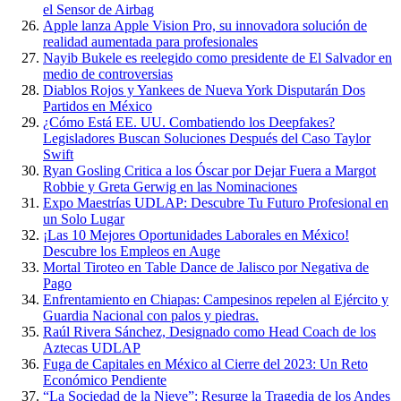
el Sensor de Airbag
Apple lanza Apple Vision Pro, su innovadora solución de
realidad aumentada para profesionales
Nayib Bukele es reelegido como presidente de El Salvador en
medio de controversias
Diablos Rojos y Yankees de Nueva York Disputarán Dos
Partidos en México
¿Cómo Está EE. UU. Combatiendo los Deepfakes?
Legisladores Buscan Soluciones Después del Caso Taylor
Swift
Ryan Gosling Critica a los Óscar por Dejar Fuera a Margot
Robbie y Greta Gerwig en las Nominaciones
Expo Maestrías UDLAP: Descubre Tu Futuro Profesional en
un Solo Lugar
¡Las 10 Mejores Oportunidades Laborales en México!
Descubre los Empleos en Auge
Mortal Tiroteo en Table Dance de Jalisco por Negativa de
Pago
Enfrentamiento en Chiapas: Campesinos repelen al Ejército y
Guardia Nacional con palos y piedras.
Raúl Rivera Sánchez, Designado como Head Coach de los
Aztecas UDLAP
Fuga de Capitales en México al Cierre del 2023: Un Reto
Económico Pendiente
“La Sociedad de la Nieve”: Resurge la Tragedia de los Andes