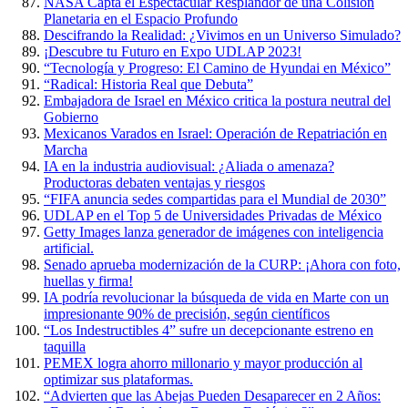
NASA Capta el Espectacular Resplandor de una Colisión
Planetaria en el Espacio Profundo
Descifrando la Realidad: ¿Vivimos en un Universo Simulado?
¡Descubre tu Futuro en Expo UDLAP 2023!
“Tecnología y Progreso: El Camino de Hyundai en México”
“Radical: Historia Real que Debuta”
Embajadora de Israel en México critica la postura neutral del
Gobierno
Mexicanos Varados en Israel: Operación de Repatriación en
Marcha
IA en la industria audiovisual: ¿Aliada o amenaza?
Productoras debaten ventajas y riesgos
“FIFA anuncia sedes compartidas para el Mundial de 2030”
UDLAP en el Top 5 de Universidades Privadas de México
Getty Images lanza generador de imágenes con inteligencia
artificial.
Senado aprueba modernización de la CURP: ¡Ahora con foto,
huellas y firma!
IA podría revolucionar la búsqueda de vida en Marte con un
impresionante 90% de precisión, según científicos
“Los Indestructibles 4” sufre un decepcionante estreno en
taquilla
PEMEX logra ahorro millonario y mayor producción al
optimizar sus plataformas.
“Advierten que las Abejas Pueden Desaparecer en 2 Años: