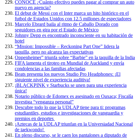
CONOCE ¿Cuánto efectivo puedes pagar al comprar un auto
nuevo en agencia?
El debut de Messi con el Inter marca un hito histórico en el
futbol de Estados Unidos con 12.5 millones de espectadores
Marcelo Ebrard baila al ritmo de Caballo Dorado con
seguidores en gira por el Estado de México
Johnny Depp es encontrado inconsciente en su habitación de
hotel
“Mission: Impossible – Reckoning Part One” lidera la
taquilla, pero no alcanza las expectativas
Oppenheimer” triunfa sobre “Barbie” en la taquilla de la India
FIFA lamenta el tiroteo en Mundial de Auckland y envía
condolencias a las familias afectadas
Beats presenta los nuevos Studio Pro Headphones: ¡El
siguiente nivel de experiencia auditiva!
¡BLACKPINK y Starbucks se unen para una experiencia
única!
Notario público de Edomex es asesinado en Oaxaca; Fiscalía
investiga “venganza personal”
Descubre todo lo que la UDLAP tiene para ti: programas
estudiantiles, estudios e investigaciones de vanguardia y
premios en deportes
¡Aztecas de la UDLAP triunfan en la Universiadad Nacional
de taekwondo!
En pleno discurso, se le caen los pantalones a diputado de