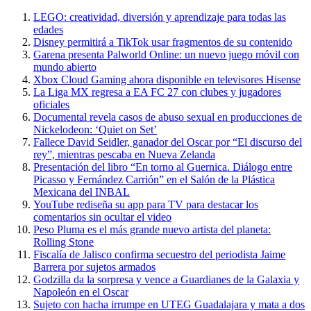
LEGO: creatividad, diversión y aprendizaje para todas las
edades
Disney permitirá a TikTok usar fragmentos de su contenido
Garena presenta Palworld Online: un nuevo juego móvil con
mundo abierto
Xbox Cloud Gaming ahora disponible en televisores Hisense
La Liga MX regresa a EA FC 27 con clubes y jugadores
oficiales
Documental revela casos de abuso sexual en producciones de
Nickelodeon: ‘Quiet on Set’
Fallece David Seidler, ganador del Oscar por “El discurso del
rey”, mientras pescaba en Nueva Zelanda
Presentación del libro “En torno al Guernica. Diálogo entre
Picasso y Fernández Carrión” en el Salón de la Plástica
Mexicana del INBAL
YouTube rediseña su app para TV para destacar los
comentarios sin ocultar el video
Peso Pluma es el más grande nuevo artista del planeta:
Rolling Stone
Fiscalía de Jalisco confirma secuestro del periodista Jaime
Barrera por sujetos armados
Godzilla da la sorpresa y vence a Guardianes de la Galaxia y
Napoleón en el Oscar
Sujeto con hacha irrumpe en UTEG Guadalajara y mata a dos