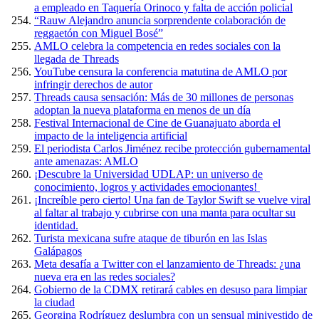
a empleado en Taquería Orinoco y falta de acción policial
“Rauw Alejandro anuncia sorprendente colaboración de
reggaetón con Miguel Bosé”
AMLO celebra la competencia en redes sociales con la
llegada de Threads
YouTube censura la conferencia matutina de AMLO por
infringir derechos de autor
Threads causa sensación: Más de 30 millones de personas
adoptan la nueva plataforma en menos de un día
Festival Internacional de Cine de Guanajuato aborda el
impacto de la inteligencia artificial
El periodista Carlos Jiménez recibe protección gubernamental
ante amenazas: AMLO
¡Descubre la Universidad UDLAP: un universo de
conocimiento, logros y actividades emocionantes!
¡Increíble pero cierto! Una fan de Taylor Swift se vuelve viral
al faltar al trabajo y cubrirse con una manta para ocultar su
identidad.
Turista mexicana sufre ataque de tiburón en las Islas
Galápagos
Meta desafía a Twitter con el lanzamiento de Threads: ¿una
nueva era en las redes sociales?
Gobierno de la CDMX retirará cables en desuso para limpiar
la ciudad
Georgina Rodríguez deslumbra con un sensual minivestido de