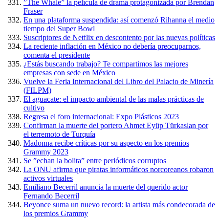
”The Whale” la película de drama protagonizada por Brendan
Fraser
En una plataforma suspendida: así comenzó Rihanna el medio
tiempo del Super Bowl
Suscriptores de Netflix en descontento por las nuevas políticas
La reciente inflación en México no debería preocuparnos,
comenta el presidente
¿Estás buscando trabajo? Te compartimos las mejores
empresas con sede en México
Vuelve la Feria Internacional del Libro del Palacio de Minería
(FILPM)
El aguacate: el impacto ambiental de las malas prácticas de
cultivo
Regresa el foro internacional: Expo Plásticos 2023
Confirman la muerte del portero Ahmet Eyüp Türkaslan por
el terremoto de Turquía
Madonna recibe críticas por su aspecto en los premios
Grammy 2023
Se ”echan la bolita” entre periódicos corruptos
La ONU afirma que piratas informáticos norcoreanos robaron
activos virtuales
Emiliano Becerril anuncia la muerte del querido actor
Fernando Becerril
Beyonce suma un nuevo record: la artista más condecorada de
los premios Grammy