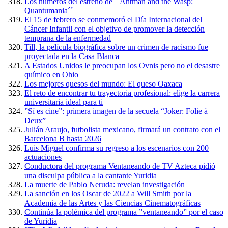
Los números del estreno de ´´Antman and the Wasp:
Quantumania´´
El 15 de febrero se conmemoró el Día Internacional del
Cáncer Infantil con el objetivo de promover la detección
temprana de la enfermedad
Till, la película biográfica sobre un crimen de racismo fue
proyectada en la Casa Blanca
A Estados Unidos le preocupan los Ovnis pero no el desastre
químico en Ohio
Los mejores quesos del mundo: El queso Oaxaca
El reto de encontrar tu trayectoria profesional: elige la carrera
universitaria ideal para ti
”Sí es cine”: primera imagen de la secuela “Joker: Folie à
Deux”
Julián Araujo, futbolista mexicano, firmará un contrato con el
Barcelona B hasta 2026
Luis Miguel confirma su regreso a los escenarios con 200
actuaciones
Conductora del programa Ventaneando de TV Azteca pidió
una disculpa pública a la cantante Yuridia
La muerte de Pablo Neruda: revelan investigación
La sanción en los Oscar de 2022 a Will Smith por la
Academia de las Artes y las Ciencias Cinematográficas
Continúa la polémica del programa ”ventaneando” por el caso
de Yuridia