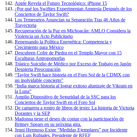
Apple Revela el Futuro Tecnológico: iPhone 15
¿Por qué los Swifties Experimentan Amnesia Después de los
Conciertos de Taylor Swift?
Los Temerarios Anuncian su Separación Tras 46 Años de
Trayectoria
Recuperación de la Paz en Michoacán: AMLO Considera la
Violencia un Acto Publicitario
Repensando la Política Energética: Competencia y
Crecimiento para México
Descubren Cofre de Piedra en el Templo Mayor con 15
Esculturas Antropomorfas
Trágico Suicidio de Médico por Exceso de Trabajo en Japón
Despierta Preocupación
“Taylor Swift hace historia en el Foro Sol de la CDMX con
un inolvidable concierto”
“India marca historia al lograr exitoso alunizaje de Vikram en
la Luna”
Amplio Dispositivo de Seguridad de la SSC para los
Conciertos de Taylor Swift en el Foro Sol
De camarera a rostro de libros de texto: La historia de Victoria
Dorantes y la SEP
Madonna tiene el deseo de contar con la participación de
Britney Spears en su próxima gira.
Jenni Hermoso Exige “Medidas Ejemplares” por Incidente
con Luis Rubiales, Presidente de RFEF