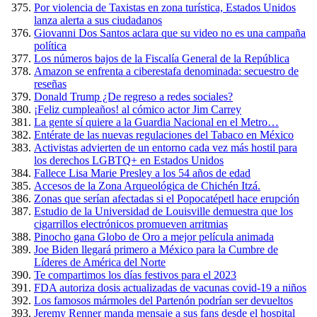
Por violencia de Taxistas en zona turística, Estados Unidos
lanza alerta a sus ciudadanos
Giovanni Dos Santos aclara que su video no es una campaña
política
Los números bajos de la Fiscalía General de la República
Amazon se enfrenta a ciberestafa denominada: secuestro de
reseñas
Donald Trump ¿De regreso a redes sociales?
¡Feliz cumpleaños! al cómico actor Jim Carrey
La gente sí quiere a la Guardia Nacional en el Metro…
Entérate de las nuevas regulaciones del Tabaco en México
Activistas advierten de un entorno cada vez más hostil para
los derechos LGBTQ+ en Estados Unidos
Fallece Lisa Marie Presley a los 54 años de edad
Accesos de la Zona Arqueológica de Chichén Itzá.
Zonas que serían afectadas si el Popocatépetl hace erupción
Estudio de la Universidad de Louisville demuestra que los
cigarrillos electrónicos promueven arritmias
Pinocho gana Globo de Oro a mejor película animada
Joe Biden llegará primero a México para la Cumbre de
Líderes de América del Norte
Te compartimos los días festivos para el 2023
FDA autoriza dosis actualizadas de vacunas covid-19 a niños
Los famosos mármoles del Partenón podrían ser devueltos
Jeremy Renner manda mensaje a sus fans desde el hospital