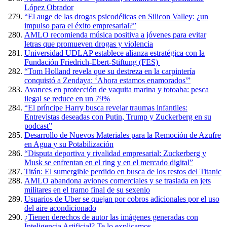
López Obrador
“El auge de las drogas psicodélicas en Silicon Valley: ¿un
impulso para el éxito empresarial?”
AMLO recomienda música positiva a jóvenes para evitar
letras que promueven drogas y violencia
Universidad UDLAP establece alianza estratégica con la
Fundación Friedrich-Ebert-Stiftung (FES)
“Tom Holland revela que su destreza en la carpintería
conquistó a Zendaya: ‘Ahora estamos enamorados'”
Avances en protección de vaquita marina y totoaba: pesca
ilegal se reduce en un 79%
“El príncipe Harry busca revelar traumas infantiles:
Entrevistas deseadas con Putin, Trump y Zuckerberg en su
podcast”
Desarrollo de Nuevos Materiales para la Remoción de Azufre
en Agua y su Potabilización
“Disputa deportiva y rivalidad empresarial: Zuckerberg y
Musk se enfrentan en el ring y en el mercado digital”
Titán: El sumergible perdido en busca de los restos del Titanic
AMLO abandona aviones comerciales y se traslada en jets
militares en el tramo final de su sexenio
Usuarios de Uber se quejan por cobros adicionales por el uso
del aire acondicionado
¿Tienen derechos de autor las imágenes generadas con
Inteligencia Artificial? Te lo explicamos.