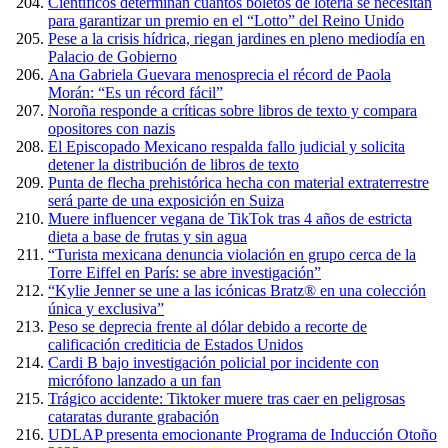
Científicos determinan cuántos boletos de lotería se necesitan
para garantizar un premio en el “Lotto” del Reino Unido
Pese a la crisis hídrica, riegan jardines en pleno mediodía en
Palacio de Gobierno
Ana Gabriela Guevara menosprecia el récord de Paola
Morán: “Es un récord fácil”
Noroña responde a críticas sobre libros de texto y compara
opositores con nazis
El Episcopado Mexicano respalda fallo judicial y solicita
detener la distribución de libros de texto
Punta de flecha prehistórica hecha con material extraterrestre
será parte de una exposición en Suiza
Muere influencer vegana de TikTok tras 4 años de estricta
dieta a base de frutas y sin agua
“Turista mexicana denuncia violación en grupo cerca de la
Torre Eiffel en París: se abre investigación”
“Kylie Jenner se une a las icónicas Bratz® en una colección
única y exclusiva”
Peso se deprecia frente al dólar debido a recorte de
calificación crediticia de Estados Unidos
Cardi B bajo investigación policial por incidente con
micrófono lanzado a un fan
Trágico accidente: Tiktoker muere tras caer en peligrosas
cataratas durante grabación
UDLAP presenta emocionante Programa de Inducción Otoño