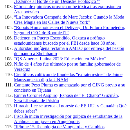
¿Estamos al Borde de un Desastre Ecológico?”
Fábrica de químicos provoca nube tóxica tras explosión en
Azcapotzalco.
“La Innovadora Campaña de Marc Jacobs: Cuando la Moda
Crea Magia en las Calles de Nueva York”
“Robots Humanoides en el Delivery: Un Futuro Prometedor,
Según el CEO de Roomie IT”
Detienen en Puerto Escondido, Oaxaca a prófugo
estadounidense buscado por el FBI desde hace 30 años.
Autoridad indígena reclama a AMLO por entrega del bastón
de mando a Sheinbaum
“QS América Latina 2023: Educación en México”
Niño de 4 años fue ultimado por su familia: gobernador de
Veracruz
Científicos califican de fraude los “extraterrestres” de Jaime
Maussan; esto dijo la UNAM
Cantante Peso Pluma es amenazado por el CJNG previo a su
concierto en Tijuana
Emma Coronel Aispuro, Esposa de “El Chapo” Guzmán,
Será Liberada de Prisión
Huracán Lee se acerca al noreste de EE.UU. y Canadá: ¿Qué
debes saber?
Fiscalía inicia investigación por golpiza de estudiantes de la
Anáhuac a un joven en Angelópolis
“iPhone 15 Tecnología de Vanguardia y Cambios