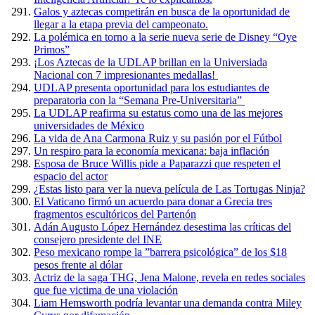
Galos y aztecas competirán en busca de la oportunidad de
llegar a la etapa previa del campeonato.
La polémica en torno a la serie nueva serie de Disney “Oye
Primos”
¡Los Aztecas de la UDLAP brillan en la Universiada
Nacional con 7 impresionantes medallas!
UDLAP presenta oportunidad para los estudiantes de
preparatoria con la “Semana Pre-Universitaria”
La UDLAP reafirma su estatus como una de las mejores
universidades de México
La vida de Ana Carmona Ruiz y su pasión por el Fútbol
Un respiro para la economía mexicana: baja inflación
Esposa de Bruce Willis pide a Paparazzi que respeten el
espacio del actor
¿Estas listo para ver la nueva película de Las Tortugas Ninja?
El Vaticano firmó un acuerdo para donar a Grecia tres
fragmentos escultóricos del Partenón
Adán Augusto López Hernández desestima las críticas del
consejero presidente del INE
Peso mexicano rompe la ”barrera psicológica” de los $18
pesos frente al dólar
Actriz de la saga THG, Jena Malone, revela en redes sociales
que fue victima de una violación
Liam Hemsworth podría levantar una demanda contra Miley