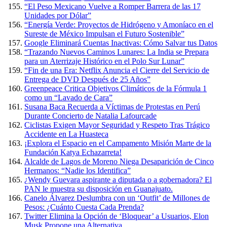
“El Peso Mexicano Vuelve a Romper Barrera de las 17
Unidades por Dólar”
“Energía Verde: Proyectos de Hidrógeno y Amoníaco en el
Sureste de México Impulsan el Futuro Sostenible”
Google Eliminará Cuentas Inactivas: Cómo Salvar tus Datos
“Trazando Nuevos Caminos Lunares: La India se Prepara
para un Aterrizaje Histórico en el Polo Sur Lunar”
“Fin de una Era: Netflix Anuncia el Cierre del Servicio de
Entrega de DVD Después de 25 Años”
Greenpeace Critica Objetivos Climáticos de la Fórmula 1
como un “Lavado de Cara”
Susana Baca Recuerda a Víctimas de Protestas en Perú
Durante Concierto de Natalia Lafourcade
Ciclistas Exigen Mayor Seguridad y Respeto Tras Trágico
Accidente en La Huasteca
¡Explora el Espacio en el Campamento Misión Marte de la
Fundación Katya Echazarreta!
Alcalde de Lagos de Moreno Niega Desaparición de Cinco
Hermanos: “Nadie los Identifica”
¿Wendy Guevara aspirante a diputada o a gobernadora? El
PAN le muestra su disposición en Guanajuato.
Canelo Álvarez Deslumbra con un ‘Outfit’ de Millones de
Pesos: ¿Cuánto Cuesta Cada Prenda?
Twitter Elimina la Opción de ‘Bloquear’ a Usuarios, Elon
Musk Propone una Alternativa