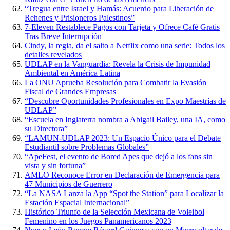
“Tregua entre Israel y Hamás: Acuerdo para Liberación de
Rehenes y Prisioneros Palestinos”
7-Eleven Restablece Pagos con Tarjeta y Ofrece Café Gratis
Tras Breve Interrupción
Cindy, la regia, da el salto a Netflix como una serie: Todos los
detalles revelados
UDLAP en la Vanguardia: Revela la Crisis de Impunidad
Ambiental en América Latina
La ONU Aprueba Resolución para Combatir la Evasión
Fiscal de Grandes Empresas
“Descubre Oportunidades Profesionales en Expo Maestrías de
UDLAP”
“Escuela en Inglaterra nombra a Abigail Bailey, una IA, como
su Directora”
“LAMUN-UDLAP 2023: Un Espacio Único para el Debate
Estudiantil sobre Problemas Globales”
“ApeFest, el evento de Bored Apes que dejó a los fans sin
vista y sin fortuna”
AMLO Reconoce Error en Declaración de Emergencia para
47 Municipios de Guerrero
“La NASA Lanza la App “Spot the Station” para Localizar la
Estación Espacial Internacional”
Histórico Triunfo de la Selección Mexicana de Voleibol
Femenino en los Juegos Panamericanos 2023