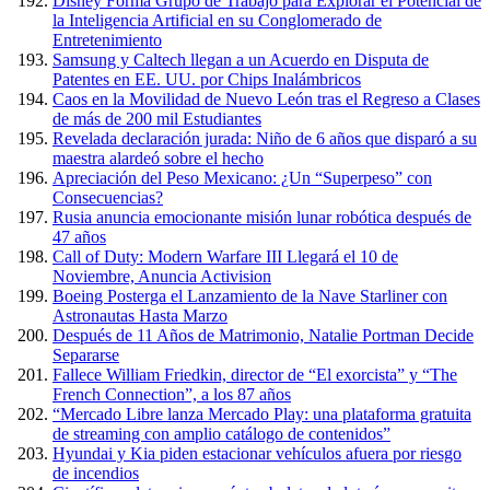
Disney Forma Grupo de Trabajo para Explorar el Potencial de
la Inteligencia Artificial en su Conglomerado de
Entretenimiento
Samsung y Caltech llegan a un Acuerdo en Disputa de
Patentes en EE. UU. por Chips Inalámbricos
Caos en la Movilidad de Nuevo León tras el Regreso a Clases
de más de 200 mil Estudiantes
Revelada declaración jurada: Niño de 6 años que disparó a su
maestra alardeó sobre el hecho
Apreciación del Peso Mexicano: ¿Un “Superpeso” con
Consecuencias?
Rusia anuncia emocionante misión lunar robótica después de
47 años
Call of Duty: Modern Warfare III Llegará el 10 de
Noviembre, Anuncia Activision
Boeing Posterga el Lanzamiento de la Nave Starliner con
Astronautas Hasta Marzo
Después de 11 Años de Matrimonio, Natalie Portman Decide
Separarse
Fallece William Friedkin, director de “El exorcista” y “The
French Connection”, a los 87 años
“Mercado Libre lanza Mercado Play: una plataforma gratuita
de streaming con amplio catálogo de contenidos”
Hyundai y Kia piden estacionar vehículos afuera por riesgo
de incendios