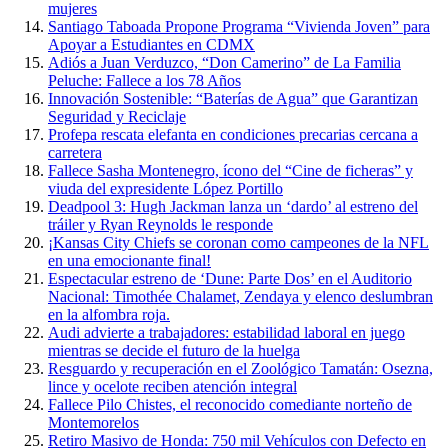
mujeres
Santiago Taboada Propone Programa “Vivienda Joven” para
Apoyar a Estudiantes en CDMX
Adiós a Juan Verduzco, “Don Camerino” de La Familia
Peluche: Fallece a los 78 Años
Innovación Sostenible: “Baterías de Agua” que Garantizan
Seguridad y Reciclaje
Profepa rescata elefanta en condiciones precarias cercana a
carretera
Fallece Sasha Montenegro, ícono del “Cine de ficheras” y
viuda del expresidente López Portillo
Deadpool 3: Hugh Jackman lanza un ‘dardo’ al estreno del
tráiler y Ryan Reynolds le responde
¡Kansas City Chiefs se coronan como campeones de la NFL
en una emocionante final!
Espectacular estreno de ‘Dune: Parte Dos’ en el Auditorio
Nacional: Timothée Chalamet, Zendaya y elenco deslumbran
en la alfombra roja.
Audi advierte a trabajadores: estabilidad laboral en juego
mientras se decide el futuro de la huelga
Resguardo y recuperación en el Zoológico Tamatán: Osezna,
lince y ocelote reciben atención integral
Fallece Pilo Chistes, el reconocido comediante norteño de
Montemorelos
Retiro Masivo de Honda: 750 mil Vehículos con Defecto en