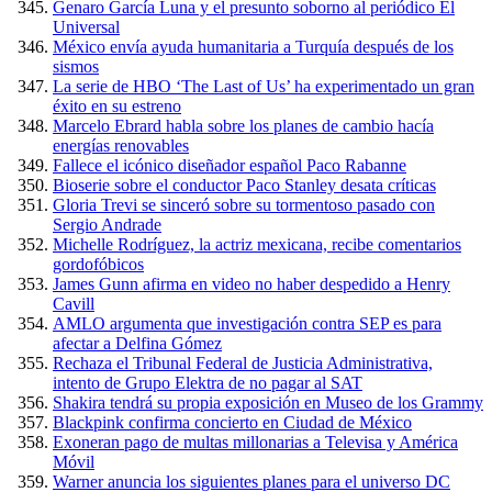
Genaro García Luna y el presunto soborno al periódico El
Universal
México envía ayuda humanitaria a Turquía después de los
sismos
La serie de HBO ‘The Last of Us’ ha experimentado un gran
éxito en su estreno
Marcelo Ebrard habla sobre los planes de cambio hacía
energías renovables
Fallece el icónico diseñador español Paco Rabanne
Bioserie sobre el conductor Paco Stanley desata críticas
Gloria Trevi se sinceró sobre su tormentoso pasado con
Sergio Andrade
Michelle Rodríguez, la actriz mexicana, recibe comentarios
gordofóbicos
James Gunn afirma en video no haber despedido a Henry
Cavill
AMLO argumenta que investigación contra SEP es para
afectar a Delfina Gómez
Rechaza el Tribunal Federal de Justicia Administrativa,
intento de Grupo Elektra de no pagar al SAT
Shakira tendrá su propia exposición en Museo de los Grammy
Blackpink confirma concierto en Ciudad de México
Exoneran pago de multas millonarias a Televisa y América
Móvil
Warner anuncia los siguientes planes para el universo DC