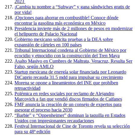
2023
¡Cambia tu nombre a “Subway” y gana sándwiches gratis de
por vida!
¡Opciones para ahorrar en combustible! Conoce dónde
encontrar la gasolina más económica en México
Presidencia invierte más de 2 millones de pesos en modernizar
el helipuerto de Palacio Nacional
Gobierno mexicano solicita pruebas a la DEA sobre
expansión de cárteles en 100 países
Tribunal Internacional condena al Gobierno de México por
ecocidio y etnocidio con la construcción del Tren Maya
Asalto Masivo en Cumbres de Maltrata, Veracruz, Resulta Ser
Falso, según AMLO
Startup mexicana de energía solar financiada por Leonardo
DiCaprio recauda 31.5 mdd para impulsar su crecimiento
Morena se opone a lineamientos del INE que prohíben
retroactividad
Polémica en redes sociales por reclamo de Alejandro
Marcovich a fan que vendió discos firmados de Caifanes
FMF anuncia la creación de un consejo de expertos para
asesorar el proceso hacia 2030
“Barbie” y “Oppenheimer” dominan la taquilla en Estados
Unidos con impresionantes recaudaciones
Festival Internacional de Cine de Toronto revela su selección
para su 48ª edición