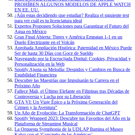
PROHÍBEN ALGUNOS MODELOS DE APPLE WATCH
EN EE. UU.
¿Aún estas decidiendo que estudiar? Realiza el siguiente test
para ver cuál es tu licenciatura ideal
Expertos Proponen Soluciones para Garantizar el Futuro del
Agua en México
Gran Final Abierta: Tigres y América Empatan 1-1 en un
Duelo Electrizante en el Volcán
Aprobada Ampliación Histórica: Paternidad en México Puede
Ser de hasta 30 Días con Goce de Sueldo
Navegando por la Encrucijada Digital: Cookies, Privacidad y
Personalización en la Web
Spotify Ajusta su Melodía: Despidos y Cambios en Busca de
Estabilidad Financiera
Descubre las Maestrías que Impulsarán tu Carrera en el
Próximo Año
Fallece Mali, el Último Elefante en Filipinas tras Décadas de
Controversia y Lucha por su Liberación
GTA VI: Un Viaje Épico a la Próxima Generación del
Crimen y la Aventura”
Un Año de Evolución: La Transformación de ChatGPT
Spotify Wrapped 2023: Descubre tus Favoritos del Año en la
Plataforma de Streaming Musical
La Orquesta Symphonia de la UDLAP Ilumina el Museo
Kaluz con el ‘Concierto de las Américas’