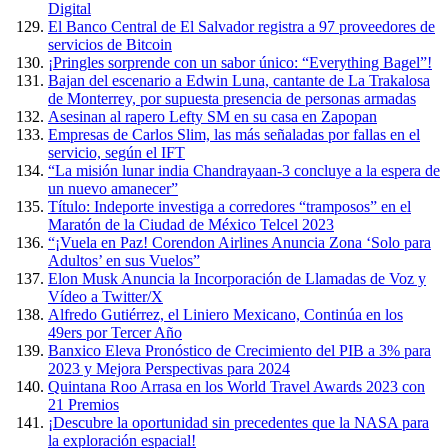
Digital
El Banco Central de El Salvador registra a 97 proveedores de
servicios de Bitcoin
¡Pringles sorprende con un sabor único: “Everything Bagel”!
Bajan del escenario a Edwin Luna, cantante de La Trakalosa
de Monterrey, por supuesta presencia de personas armadas
Asesinan al rapero Lefty SM en su casa en Zapopan
Empresas de Carlos Slim, las más señaladas por fallas en el
servicio, según el IFT
“La misión lunar india Chandrayaan-3 concluye a la espera de
un nuevo amanecer”
Título: Indeporte investiga a corredores “tramposos” en el
Maratón de la Ciudad de México Telcel 2023
“¡Vuela en Paz! Corendon Airlines Anuncia Zona ‘Solo para
Adultos’ en sus Vuelos”
Elon Musk Anuncia la Incorporación de Llamadas de Voz y
Vídeo a Twitter/X
Alfredo Gutiérrez, el Liniero Mexicano, Continúa en los
49ers por Tercer Año
Banxico Eleva Pronóstico de Crecimiento del PIB a 3% para
2023 y Mejora Perspectivas para 2024
Quintana Roo Arrasa en los World Travel Awards 2023 con
21 Premios
¡Descubre la oportunidad sin precedentes que la NASA para
la exploración espacial!