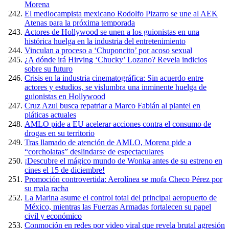
Morena
El mediocampista mexicano Rodolfo Pizarro se une al AEK
Atenas para la próxima temporada
Actores de Hollywood se unen a los guionistas en una
histórica huelga en la industria del entretenimiento
Vinculan a proceso a ‘Chuponcito’ por acoso sexual
¿A dónde irá Hirving ‘Chucky’ Lozano? Revela indicios
sobre su futuro
Crisis en la industria cinematográfica: Sin acuerdo entre
actores y estudios, se vislumbra una inminente huelga de
guionistas en Hollywood
Cruz Azul busca repatriar a Marco Fabián al plantel en
pláticas actuales
AMLO pide a EU acelerar acciones contra el consumo de
drogas en su territorio
Tras llamado de atención de AMLO, Morena pide a
“corcholatas” deslindarse de espectaculares
¡Descubre el mágico mundo de Wonka antes de su estreno en
cines el 15 de diciembre!
Promoción controvertida: Aerolínea se mofa Checo Pérez por
su mala racha
La Marina asume el control total del principal aeropuerto de
México, mientras las Fuerzas Armadas fortalecen su papel
civil y económico
Conmoción en redes por video viral que revela brutal agresión