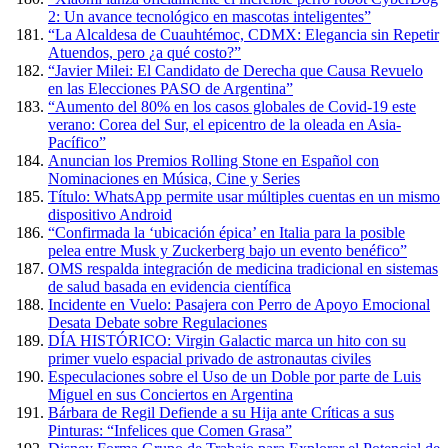
2: Un avance tecnológico en mascotas inteligentes”
“La Alcaldesa de Cuauhtémoc, CDMX: Elegancia sin Repetir
Atuendos, pero ¿a qué costo?”
“Javier Milei: El Candidato de Derecha que Causa Revuelo
en las Elecciones PASO de Argentina”
“Aumento del 80% en los casos globales de Covid-19 este
verano: Corea del Sur, el epicentro de la oleada en Asia-
Pacífico”
Anuncian los Premios Rolling Stone en Español con
Nominaciones en Música, Cine y Series
Título: WhatsApp permite usar múltiples cuentas en un mismo
dispositivo Android
“Confirmada la ‘ubicación épica’ en Italia para la posible
pelea entre Musk y Zuckerberg bajo un evento benéfico”
OMS respalda integración de medicina tradicional en sistemas
de salud basada en evidencia científica
Incidente en Vuelo: Pasajera con Perro de Apoyo Emocional
Desata Debate sobre Regulaciones
DÍA HISTÓRICO: Virgin Galactic marca un hito con su
primer vuelo espacial privado de astronautas civiles
Especulaciones sobre el Uso de un Doble por parte de Luis
Miguel en sus Conciertos en Argentina
Bárbara de Regil Defiende a su Hija ante Críticas a sus
Pinturas: “Infelices que Comen Grasa”