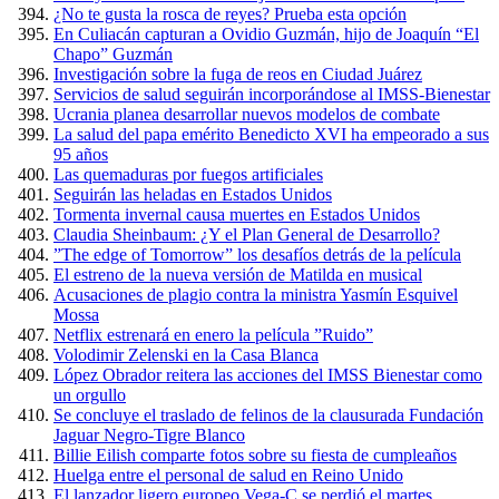
¿No te gusta la rosca de reyes? Prueba esta opción
En Culiacán capturan a Ovidio Guzmán, hijo de Joaquín “El
Chapo” Guzmán
Investigación sobre la fuga de reos en Ciudad Juárez
Servicios de salud seguirán incorporándose al IMSS-Bienestar
Ucrania planea desarrollar nuevos modelos de combate
La salud del papa emérito Benedicto XVI ha empeorado a sus
95 años
Las quemaduras por fuegos artificiales
Seguirán las heladas en Estados Unidos
Tormenta invernal causa muertes en Estados Unidos
Claudia Sheinbaum: ¿Y el Plan General de Desarrollo?
”The edge of Tomorrow” los desafíos detrás de la película
El estreno de la nueva versión de Matilda en musical
Acusaciones de plagio contra la ministra Yasmín Esquivel
Mossa
Netflix estrenará en enero la película ”Ruido”
Volodimir Zelenski en la Casa Blanca
López Obrador reitera las acciones del IMSS Bienestar como
un orgullo
Se concluye el traslado de felinos de la clausurada Fundación
Jaguar Negro-Tigre Blanco
Billie Eilish comparte fotos sobre su fiesta de cumpleaños
Huelga entre el personal de salud en Reino Unido
El lanzador ligero europeo Vega-C se perdió el martes