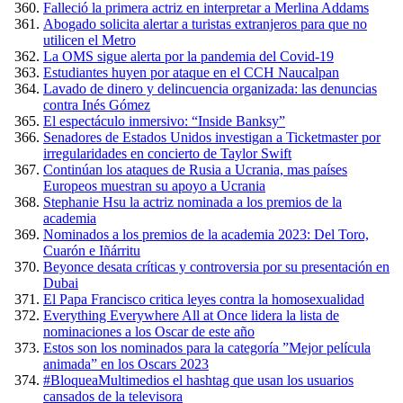
Falleció la primera actriz en interpretar a Merlina Addams
Abogado solicita alertar a turistas extranjeros para que no
utilicen el Metro
La OMS sigue alerta por la pandemia del Covid-19
Estudiantes huyen por ataque en el CCH Naucalpan
Lavado de dinero y delincuencia organizada: las denuncias
contra Inés Gómez
El espectáculo inmersivo: “Inside Banksy”
Senadores de Estados Unidos investigan a Ticketmaster por
irregularidades en concierto de Taylor Swift
Continúan los ataques de Rusia a Ucrania, mas países
Europeos muestran su apoyo a Ucrania
Stephanie Hsu la actriz nominada a los premios de la
academia
Nominados a los premios de la academia 2023: Del Toro,
Cuarón e Iñárritu
Beyonce desata críticas y controversia por su presentación en
Dubai
El Papa Francisco critica leyes contra la homosexualidad
Everything Everywhere All at Once lidera la lista de
nominaciones a los Oscar de este año
Estos son los nominados para la categoría ”Mejor película
animada” en los Oscars 2023
#BloqueaMultimedios el hashtag que usan los usuarios
cansados de la televisora