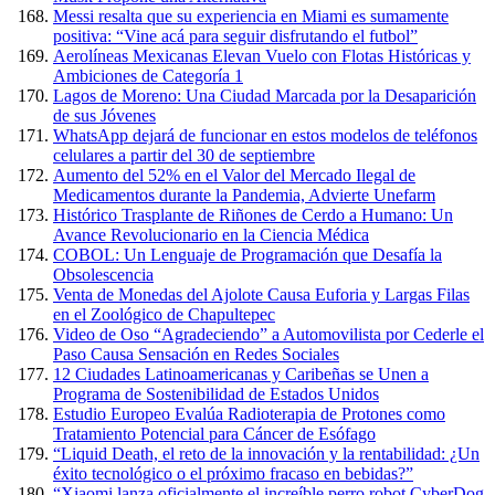
Messi resalta que su experiencia en Miami es sumamente
positiva: “Vine acá para seguir disfrutando el futbol”
Aerolíneas Mexicanas Elevan Vuelo con Flotas Históricas y
Ambiciones de Categoría 1
Lagos de Moreno: Una Ciudad Marcada por la Desaparición
de sus Jóvenes
WhatsApp dejará de funcionar en estos modelos de teléfonos
celulares a partir del 30 de septiembre
Aumento del 52% en el Valor del Mercado Ilegal de
Medicamentos durante la Pandemia, Advierte Unefarm
Histórico Trasplante de Riñones de Cerdo a Humano: Un
Avance Revolucionario en la Ciencia Médica
COBOL: Un Lenguaje de Programación que Desafía la
Obsolescencia
Venta de Monedas del Ajolote Causa Euforia y Largas Filas
en el Zoológico de Chapultepec
Video de Oso “Agradeciendo” a Automovilista por Cederle el
Paso Causa Sensación en Redes Sociales
12 Ciudades Latinoamericanas y Caribeñas se Unen a
Programa de Sostenibilidad de Estados Unidos
Estudio Europeo Evalúa Radioterapia de Protones como
Tratamiento Potencial para Cáncer de Esófago
“Liquid Death, el reto de la innovación y la rentabilidad: ¿Un
éxito tecnológico o el próximo fracaso en bebidas?”
“Xiaomi lanza oficialmente el increíble perro robot CyberDog