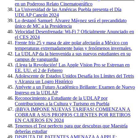
en un Poderoso Relato Cinematográfico
La Universidad de las Américas Puebla presenta el Día
UDLAP Cancún 2024
Lo destapó Samuel: Álvarez Máynez será el precandidato
único de MC a la Presidencia
Velocidad Desenfrenada: Wi-Fi 7 Oficialmente Anunciado en
el CES 2024
Frente frío 25 y masa de aire polar afectarán a México con
temperaturas extremadamente bajas y fenómenos invernales.
La UDLAP da la bienvenida a sus nuevos estudiantes en su
campus de vanguardia
¡Llega la Revolución! Las Apple Vision Pro se Estrenan en
EE. UU. el 2 de Febrero
Adolescente de Estados Unidos Desafía los Límites del Tetris
y Alcanza un Logro Histórico
Atrévete a un Futuro Académico Brillante: Examen de Nuevo
Ingreso en la UDLAP
Reconocimiento a Estudiante de la UDLAP por
Contribuciones a la Cultura y Turismo en Puebla
¡BBVA IMPONE NUEVAS TARIFAS! COMIENZAN A
COBRAR A SUS PROPIOS CLIENTES POR RETIROS
EN CAJEROS EN 2024
Tenemos el Test perfecto para que descubras que Maestría
deberías estudiar
DISPUTA DE PATENTES AMENAZA A APPLE: