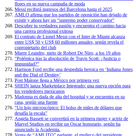
flores en su nueva campaña de moda
Messi recibirá ingresos del Barcelona hasta el 2025
AMLO afirma que los partidos de oposición han dejado de
existir y ahora hay un “supremo poder conservador”
Descubre tu verdadera pasión y encuentra el camino hacia
una carrera profesional exitosa
El contrato de Lionel Messi con el Inter de Miami alcanza
entre US$ 50 y US$ 60 millones anuales, según revela el
copropietario del club
Muere Leandro, nieto de Robert De Niro, a los 19 años
“Polémica tras la absolución de Travis Scott: ¿Justicia o
impunidad?”
Harrison Ford recibe una despedida heroica en ‘Indiana Jones
and the Dial of Destiny’
Post Malone llega a México por primera vez
SHEIN lanza Marketplace Integrado: una nueva opción para
los vendedores mexicanos
Madonna es dada de alta del hospital y se encuentra en su
casa, según una fuente
“Un lujo microscópico: El bolso de miles de dólares que
desafía la escala”
Angela Bassett se convertirá en la primera mujer y actriz de
Marvel Studios en recibir un Oscar honorario, según ha
anunciado la Academia.
Venta de “AMLITO” parlante, el muñeco del presidente