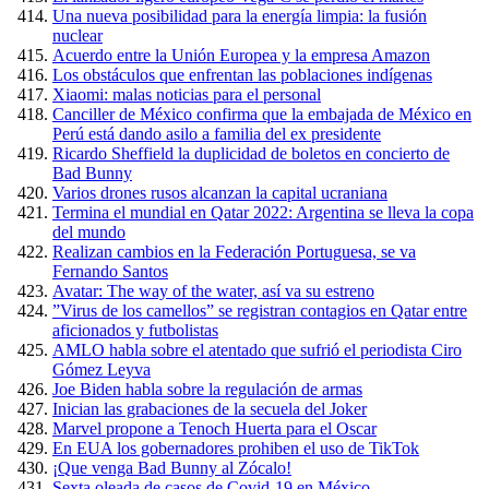
Una nueva posibilidad para la energía limpia: la fusión
nuclear
Acuerdo entre la Unión Europea y la empresa Amazon
Los obstáculos que enfrentan las poblaciones indígenas
Xiaomi: malas noticias para el personal
Canciller de México confirma que la embajada de México en
Perú está dando asilo a familia del ex presidente
Ricardo Sheffield la duplicidad de boletos en concierto de
Bad Bunny
Varios drones rusos alcanzan la capital ucraniana
Termina el mundial en Qatar 2022: Argentina se lleva la copa
del mundo
Realizan cambios en la Federación Portuguesa, se va
Fernando Santos
Avatar: The way of the water, así va su estreno
”Virus de los camellos” se registran contagios en Qatar entre
aficionados y futbolistas
AMLO habla sobre el atentado que sufrió el periodista Ciro
Gómez Leyva
Joe Biden habla sobre la regulación de armas
Inician las grabaciones de la secuela del Joker
Marvel propone a Tenoch Huerta para el Oscar
En EUA los gobernadores prohiben el uso de TikTok
¡Que venga Bad Bunny al Zócalo!
Sexta oleada de casos de Covid-19 en México