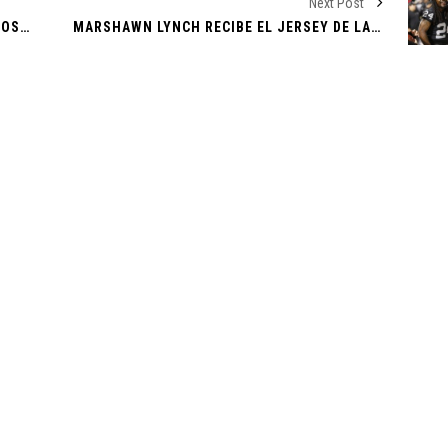
Next Post
: Osezna,
DEJARSE LA BARBA "PROTEGE DE LA HOMOSEXUALIDAD": LÍDER RELIGIOSO ORTODOXO
MARSHAWN LYNCH RECIBE EL JERSEY DE LA SELECCIÓN MEXICANA QUE BRADY RECHAZÓ
rteño de
cto en el
de realidad
lvador en
s Partidos
gisladores
wift