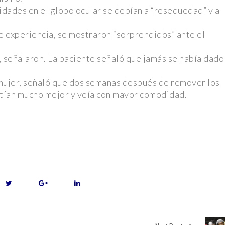
idades en el globo ocular se debían a “resequedad” y a
cercana a
e experiencia, se mostraron “sorprendidos” ante el
s” y viuda
, señalaron. La paciente señaló que jamás se había dado
 mujer, señaló que dos semanas después de remover los
el tráiler y
entían mucho mejor y veía con mayor comodidad.
la NFL en
ditorio
mbran en la
ego mientras