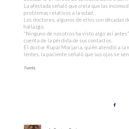
Seguridad y Reciclaje
La afectada señaló que creía que las incomod
problemas relativos a la edad.
Profepa rescata elefanta en condiciones precarias 
Los doctores, algunos de ellos con décadas d
carretera
hallazgo.
Fallece Sasha Montenegro, ícono del “Cine de fichera
“Ninguno de nosotros ha visto algo así antes”
cuenta de la pérdida de sus contactos.
del expresidente López Portillo
El doctor Rupal Morjaria, quién atendió a la
Deadpool 3: Hugh Jackman lanza un ‘dardo’ al estreno d
lentes, la paciente señaló que sus ojos se s
Ryan Reynolds le responde
Fuente.
¡Kansas City Chiefs se coronan como campeones de 
una emocionante final!
Espectacular estreno de ‘Dune: Parte Dos’ en el Au
Nacional: Timothée Chalamet, Zendaya y elenco deslu
alfombra roja.
Audi advierte a trabajadores: estabilidad laboral en ju
se decide el futuro de la huelga