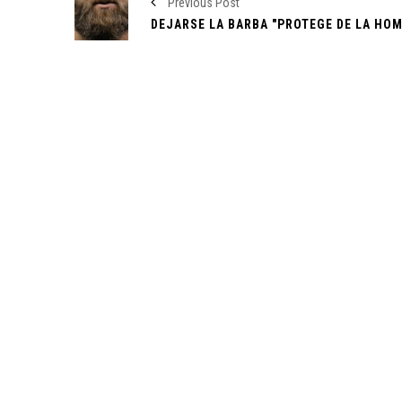
Previous Post
Resguardo y recuperación en el Zoológico Tamatán
lince y ocelote reciben atención integral
Fallece Pilo Chistes, el reconocido comediante no
Montemorelos
Retiro Masivo de Honda: 750 mil Vehículos con Defe
Sensor de Airbag
Apple lanza Apple Vision Pro, su innovadora solución 
aumentada para profesionales
Nayib Bukele es reelegido como presidente de El Sa
medio de controversias
Diablos Rojos y Yankees de Nueva York Disputarán Do
en México
¿Cómo Está EE. UU. Combatiendo los Deepfakes? Le
Buscan Soluciones Después del Caso Taylor S