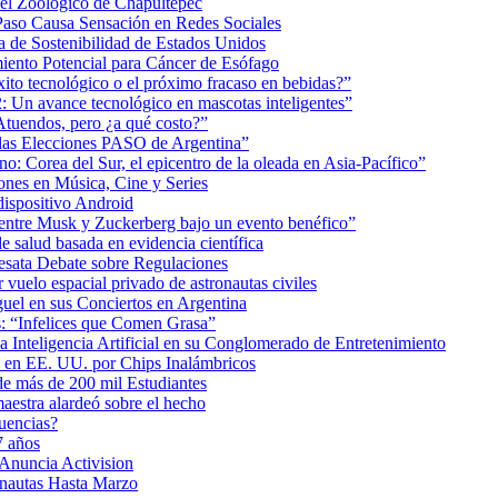
 el Zoológico de Chapultepec
Paso Causa Sensación en Redes Sociales
 de Sostenibilidad de Estados Unidos
iento Potencial para Cáncer de Esófago
éxito tecnológico o el próximo fracaso en bebidas?”
2: Un avance tecnológico en mascotas inteligentes”
tuendos, pero ¿a qué costo?”
 las Elecciones PASO de Argentina”
: Corea del Sur, el epicentro de la oleada en Asia-Pacífico”
nes en Música, Cine y Series
dispositivo Android
ea entre Musk y Zuckerberg bajo un evento benéfico”
e salud basada en evidencia científica
esata Debate sobre Regulaciones
uelo espacial privado de astronautas civiles
uel en sus Conciertos en Argentina
as: “Infelices que Comen Grasa”
a Inteligencia Artificial en su Conglomerado de Entretenimiento
s en EE. UU. por Chips Inalámbricos
de más de 200 mil Estudiantes
aestra alardeó sobre el hecho
uencias?
7 años
 Anuncia Activision
onautas Hasta Marzo