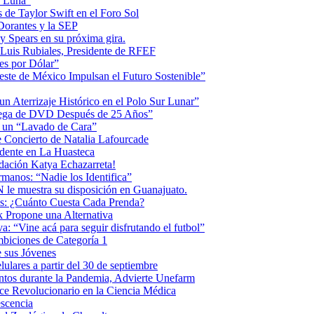
la Luna”
 de Taylor Swift en el Foro Sol
 Dorantes y la SEP
ey Spears en su próxima gira.
Luis Rubiales, Presidente de RFEF
es por Dólar”
ste de México Impulsan el Futuro Sostenible”
n Aterrizaje Histórico en el Polo Sur Lunar”
ntrega de DVD Después de 25 Años”
o un “Lavado de Cara”
 Concierto de Natalia Lafourcade
idente en La Huasteca
dación Katya Echazarreta!
anos: “Nadie los Identifica”
 le muestra su disposición en Guanajuato.
os: ¿Cuánto Cuesta Cada Prenda?
k Propone una Alternativa
: “Vine acá para seguir disfrutando el futbol”
biciones de Categoría 1
 sus Jóvenes
ulares a partir del 30 de septiembre
ntos durante la Pandemia, Advierte Unefarm
ce Revolucionario en la Ciencia Médica
scencia