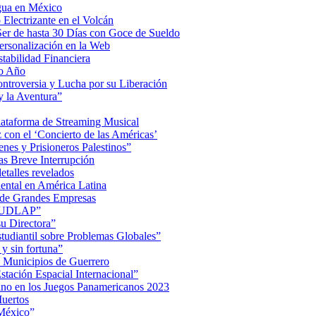
Agua en México
Electrizante en el Volcán
er de hasta 30 Días con Goce de Sueldo
ersonalización en la Web
tabilidad Financiera
mo Año
Controversia y Lucha por su Liberación
 la Aventura”
lataforma de Streaming Musical
on el ‘Concierto de las Américas’
nes y Prisioneros Palestinos”
as Breve Interrupción
detalles revelados
ental en América Latina
 de Grandes Empresas
de UDLAP”
su Directora”
iantil sobre Problemas Globales”
 y sin fortuna”
 Municipios de Guerrero
tación Espacial Internacional”
ino en los Juegos Panamericanos 2023
uertos
 México”