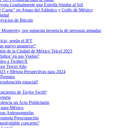
ra Gradualmente una Estrella Similar al Sol
me Carne” en Aguas del Atlántico y Golfo de México
gital
ervicios de Bitcoin
 Monterrey, por supuesta presencia de personas armadas
vicio, según el IFT
 un nuevo amanecer”
ratón de la Ciudad de México Telcel 2023
ultos’ en sus Vuelos”
deo a Twitter/X
 por Tercer Año
023 y Mejora Perspectivas para 2024
 Premios
exploración espacial!
nciertos de Taylor Swift?
ctoria
encia un Acto Publicitario
o para México
uras Antropomorfas
espierta Preocupación
inolvidable concierto”