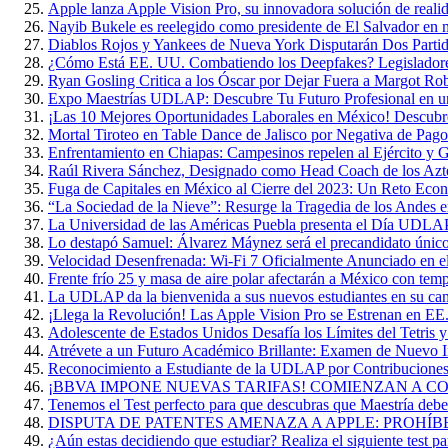
Apple lanza Apple Vision Pro, su innovadora solución de reali
Nayib Bukele es reelegido como presidente de El Salvador en 
Diablos Rojos y Yankees de Nueva York Disputarán Dos Parti
¿Cómo Está EE. UU. Combatiendo los Deepfakes? Legisladore
Ryan Gosling Critica a los Óscar por Dejar Fuera a Margot Ro
Expo Maestrías UDLAP: Descubre Tu Futuro Profesional en u
¡Las 10 Mejores Oportunidades Laborales en México! Descubr
Mortal Tiroteo en Table Dance de Jalisco por Negativa de Pago
Enfrentamiento en Chiapas: Campesinos repelen al Ejército y G
Raúl Rivera Sánchez, Designado como Head Coach de los A
Fuga de Capitales en México al Cierre del 2023: Un Reto Eco
“La Sociedad de la Nieve”: Resurge la Tragedia de los Andes 
La Universidad de las Américas Puebla presenta el Día UDL
Lo destapó Samuel: Álvarez Máynez será el precandidato único
Velocidad Desenfrenada: Wi-Fi 7 Oficialmente Anunciado en 
Frente frío 25 y masa de aire polar afectarán a México con te
La UDLAP da la bienvenida a sus nuevos estudiantes en su ca
¡Llega la Revolución! Las Apple Vision Pro se Estrenan en EE
Adolescente de Estados Unidos Desafía los Límites del Tetris 
Atrévete a un Futuro Académico Brillante: Examen de Nuevo
Reconocimiento a Estudiante de la UDLAP por Contribuciones 
¡BBVA IMPONE NUEVAS TARIFAS! COMIENZAN A COB
Tenemos el Test perfecto para que descubras que Maestría deber
DISPUTA DE PATENTES AMENAZA A APPLE: PROHÍB
¿Aún estas decidiendo que estudiar? Realiza el siguiente test par