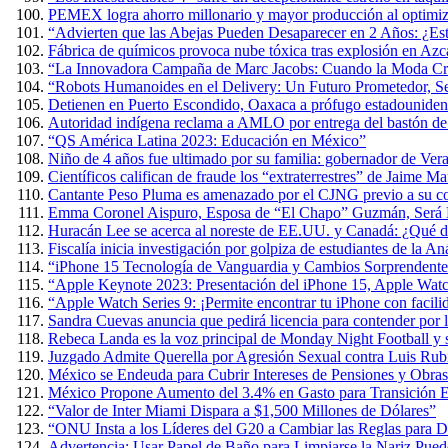
PEMEX logra ahorro millonario y mayor producción al optimiza
“Advierten que las Abejas Pueden Desaparecer en 2 Años: ¿Es
Fábrica de químicos provoca nube tóxica tras explosión en Azc
“La Innovadora Campaña de Marc Jacobs: Cuando la Moda Cre
“Robots Humanoides en el Delivery: Un Futuro Prometedor, 
Detienen en Puerto Escondido, Oaxaca a prófugo estadouniden
Autoridad indígena reclama a AMLO por entrega del bastón 
“QS América Latina 2023: Educación en México”
Niño de 4 años fue ultimado por su familia: gobernador de Ver
Científicos califican de fraude los “extraterrestres” de Jaime 
Cantante Peso Pluma es amenazado por el CJNG previo a su co
Emma Coronel Aispuro, Esposa de “El Chapo” Guzmán, Será L
Huracán Lee se acerca al noreste de EE.UU. y Canadá: ¿Qué d
Fiscalía inicia investigación por golpiza de estudiantes de la 
“iPhone 15 Tecnología de Vanguardia y Cambios Sorprendente
“Apple Keynote 2023: Presentación del iPhone 15, Apple Wat
“Apple Watch Series 9: ¡Permite encontrar tu iPhone con facili
Sandra Cuevas anuncia que pedirá licencia para contender por
Rebeca Landa es la voz principal de Monday Night Football y
Juzgado Admite Querella por Agresión Sexual contra Luis Rub
México se Endeuda para Cubrir Intereses de Pensiones y Obras
México Propone Aumento del 3.4% en Gasto para Transición E
“Valor de Inter Miami Dispara a $1,500 Millones de Dólares”
“ONU Insta a los Líderes del G20 a Cambiar las Reglas para D
Advertencia: Usar Papel de Baño para Limpiarse la Nariz Puede