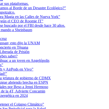
r sus plataformas.
tamos al Borde de un Desastre Ecológico?”
apotzalco.
a Magia en las Calles de Nueva York”
Según el CEO de Roomie IT”
se buscado por el FBI desde hace 30 años.
de mando a Sheinbaum
acruz
Maussan; esto dijo la UNAM
ncierto en Tijuana
iberada de Prisión
ebes saber?
Anáhuac a un joven en Angelópolis
s”
ch y AirPods en Vivo”
dad!”
 la jefatura de gobierno de CDMX
 sigue abriendo brecha en ESPN
iales por Beso a Jenni Hermoso
 de la 4T, Advierte Concamin
nergética en 2024
etener el Colapso Climático”
 Ser Perjudicial para la Salud