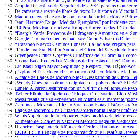
“India marca historia al lograr exitoso alunizaje de Vikram en 
Amplio Dispositivo de Seguridad de la SSC para los Conciertos
De camarera a rostro de libros de texto: La historia de Victoria
Madonna tiene el deseo de contar con la participación de Britn
Jenni Hermoso Exige “Medidas Ejemplares” por Incidente con 
“El Peso Mexicano Vuelve a Romper Barrera de las 17 Unidad
“Energía Verde: Proyectos de Hidrógeno y Amoníaco en el Sure
Google Eliminará Cuentas Inactivas: Cómo Salvar tus Datos
“Trazando Nuevos Caminos Lunares: La India se Prepara para u
“Fin de una Era: Netflix Anuncia el Cierre del Servicio de E
Greenpeace Critica Objetivos Climáticos de la Fórmula 1 com
Susana Baca Recuerda a Víctimas de Protestas en Perú Durante
Ciclistas Exigen Mayor Seguridad y Respeto Tras Trágico Acc
¡Explora el Espacio en el Campamento Misión Marte de la Fun
Alcalde de Lagos de Moreno Niega Desaparición de Cinco Herm
¿Wendy Guevara aspirante a diputada o a gobernadora? El PAN
Canelo Álvarez Deslumbra con un ‘Outfit’ de Millones de Pes
Twitter Elimina la Opción de ‘Bloquear’ a Usuarios, Elon Mus
Messi resalta que su experiencia en Miami es sumamente positiva
Aerolíneas Mexicanas Elevan Vuelo con Flotas Históricas y Am
Lagos de Moreno: Una Ciudad Marcada por la Desaparición de
WhatsApp dejará de funcionar en estos modelos de teléfonos cel
Aumento del 52% en el Valor del Mercado Ilegal de Medicame
Histórico Trasplante de Riñones de Cerdo a Humano: Un Avan
COBOL: Un Lenguaje de Programación que Desafía la Obsole