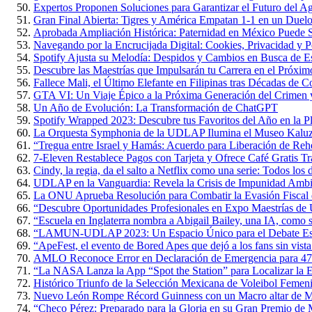
Expertos Proponen Soluciones para Garantizar el Futuro del 
Gran Final Abierta: Tigres y América Empatan 1-1 en un Duelo 
Aprobada Ampliación Histórica: Paternidad en México Puede S
Navegando por la Encrucijada Digital: Cookies, Privacidad y P
Spotify Ajusta su Melodía: Despidos y Cambios en Busca de Es
Descubre las Maestrías que Impulsarán tu Carrera en el Próxi
Fallece Mali, el Último Elefante en Filipinas tras Décadas de 
GTA VI: Un Viaje Épico a la Próxima Generación del Crimen y
Un Año de Evolución: La Transformación de ChatGPT
Spotify Wrapped 2023: Descubre tus Favoritos del Año en la P
La Orquesta Symphonia de la UDLAP Ilumina el Museo Kaluz c
“Tregua entre Israel y Hamás: Acuerdo para Liberación de Rehe
7-Eleven Restablece Pagos con Tarjeta y Ofrece Café Gratis Tr
Cindy, la regia, da el salto a Netflix como una serie: Todos los 
UDLAP en la Vanguardia: Revela la Crisis de Impunidad Ambi
La ONU Aprueba Resolución para Combatir la Evasión Fiscal
“Descubre Oportunidades Profesionales en Expo Maestrías 
“Escuela en Inglaterra nombra a Abigail Bailey, una IA, como 
“LAMUN-UDLAP 2023: Un Espacio Único para el Debate Estud
“ApeFest, el evento de Bored Apes que dejó a los fans sin vista
AMLO Reconoce Error en Declaración de Emergencia para 47
“La NASA Lanza la App “Spot the Station” para Localizar la Es
Histórico Triunfo de la Selección Mexicana de Voleibol Femen
Nuevo León Rompe Récord Guinness con un Macro altar de M
“Checo Pérez: Preparado para la Gloria en su Gran Premio de