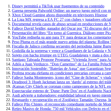
Disney permitirá a TikTok usar fragmentos de su contenido
Garena presenta Palworld Online: un nuevo juego móvil con m
Xbox Cloud Gaming ahora disponible en televisores Hisense
La Liga MX regresa a EA FC 27 con clubes y jugadores oficial
Documental revela casos de abuso sexual en producciones de N
Fallece David Seidler, ganador del Oscar por “El discurso del
Presentación del libro “En torno al Guernica. Diálogo entre P
YouTube rediseña su app para TV para destacar los comentarios 
Peso Pluma es el más grande nuevo artista del planeta: Rolling
Fiscalía de Jalisco confirma secuestro del periodista Jaime Barr
Godzilla da la sorpresa y vence a Guardianes de la Galaxia y 
Sujeto con hacha irrumpe en UTEG Guadalajara y mata a dos 
Santiago Taboada Propone Programa “Vivienda Joven” para 
Adiós a Juan Verduzco, “Don Camerino” de La Familia Peluche
Innovación Sostenible: “Baterías de Agua” que Garantizan Seg
Profepa rescata elefanta en condiciones precarias cercana a carr
Fallece Sasha Montenegro, ícono del “Cine de ficheras” y viuda
Deadpool 3: Hugh Jackman lanza un ‘dardo’ al estreno del trái
¡Kansas City Chiefs se coronan como campeones de la NFL en 
Espectacular estreno de ‘Dune: Parte Dos’ en el Auditorio Nac
Audi advierte a trabajadores: estabilidad laboral en juego mientr
Resguardo y recuperación en el Zoológico Tamatán: Osezna, linc
Fallece Pilo Chistes, el reconocido comediante norteño de Mon
Retiro Masivo de Honda: 750 mil Vehículos con Defecto en el 