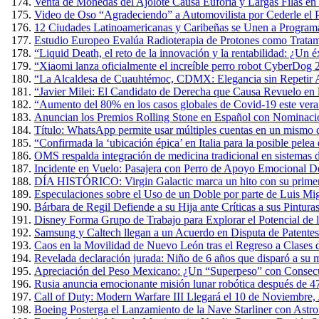
Venta de Monedas del Ajolote Causa Euforia y Largas Filas en
Video de Oso “Agradeciendo” a Automovilista por Cederle el 
12 Ciudades Latinoamericanas y Caribeñas se Unen a Programa
Estudio Europeo Evalúa Radioterapia de Protones como Tratam
“Liquid Death, el reto de la innovación y la rentabilidad: ¿Un 
“Xiaomi lanza oficialmente el increíble perro robot CyberDog 
“La Alcaldesa de Cuauhtémoc, CDMX: Elegancia sin Repetir A
“Javier Milei: El Candidato de Derecha que Causa Revuelo en
“Aumento del 80% en los casos globales de Covid-19 este verano
Anuncian los Premios Rolling Stone en Español con Nominacio
Título: WhatsApp permite usar múltiples cuentas en un mismo 
“Confirmada la ‘ubicación épica’ en Italia para la posible pel
OMS respalda integración de medicina tradicional en sistemas d
Incidente en Vuelo: Pasajera con Perro de Apoyo Emocional D
DÍA HISTÓRICO: Virgin Galactic marca un hito con su primer v
Especulaciones sobre el Uso de un Doble por parte de Luis Mig
Bárbara de Regil Defiende a su Hija ante Críticas a sus Pintur
Disney Forma Grupo de Trabajo para Explorar el Potencial de l
Samsung y Caltech llegan a un Acuerdo en Disputa de Patente
Caos en la Movilidad de Nuevo León tras el Regreso a Clases 
Revelada declaración jurada: Niño de 6 años que disparó a su m
Apreciación del Peso Mexicano: ¿Un “Superpeso” con Consec
Rusia anuncia emocionante misión lunar robótica después de 4
Call of Duty: Modern Warfare III Llegará el 10 de Noviembre,
Boeing Posterga el Lanzamiento de la Nave Starliner con Astr