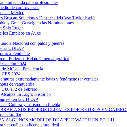
dad aumentada para profesionales
medio de controversias
dos en México
s Buscan Soluciones Después del Caso Taylor Swift
bbie y Greta Gerwig en las Nominaciones
n Solo Lugar
e los Empleos en Auge
uardia Nacional con palos y piedras.
ztecas UDLAP
nómico Pendiente
en un Poderoso Relato Cinematográfico
AP Cancún 2024
 de MC a la Presidencia
el CES 2024
mperaturas extremadamente bajas y fenómenos invernales.
mpus de vanguardia
. UU. el 2 de Febrero
y Alcanza un Logro Histórico
 Ingreso en la UDLAP
a la Cultura y Turismo en Puebla
RAR A SUS PROPIOS CLIENTES POR RETIROS EN CAJEROS
ías estudiar
EN ALGUNOS MODELOS DE APPLE WATCH EN EE. UU.
a ver cuál es tu licenciatura ideal