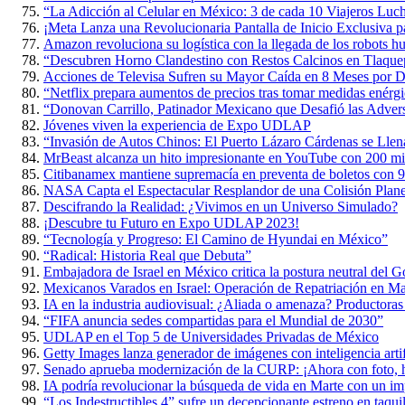
“La Adicción al Celular en México: 3 de cada 10 Viajeros Luch
¡Meta Lanza una Revolucionaria Pantalla de Inicio Exclusiva p
Amazon revoluciona su logística con la llegada de los robots 
“Descubren Horno Clandestino con Restos Calcinos en Tlaque
Acciones de Televisa Sufren su Mayor Caída en 8 Meses por D
“Netflix prepara aumentos de precios tras tomar medidas enérgi
“Donovan Carrillo, Patinador Mexicano que Desafió las Adversi
Jóvenes viven la experiencia de Expo UDLAP
“Invasión de Autos Chinos: El Puerto Lázaro Cárdenas se Lle
MrBeast alcanza un hito impresionante en YouTube con 200 mil
Citibanamex mantiene supremacía en preventa de boletos con 9
NASA Capta el Espectacular Resplandor de una Colisión Planet
Descifrando la Realidad: ¿Vivimos en un Universo Simulado?
¡Descubre tu Futuro en Expo UDLAP 2023!
“Tecnología y Progreso: El Camino de Hyundai en México”
“Radical: Historia Real que Debuta”
Embajadora de Israel en México critica la postura neutral del 
Mexicanos Varados en Israel: Operación de Repatriación en M
IA en la industria audiovisual: ¿Aliada o amenaza? Productoras
“FIFA anuncia sedes compartidas para el Mundial de 2030”
UDLAP en el Top 5 de Universidades Privadas de México
Getty Images lanza generador de imágenes con inteligencia artif
Senado aprueba modernización de la CURP: ¡Ahora con foto, h
IA podría revolucionar la búsqueda de vida en Marte con un im
“Los Indestructibles 4” sufre un decepcionante estreno en taquil