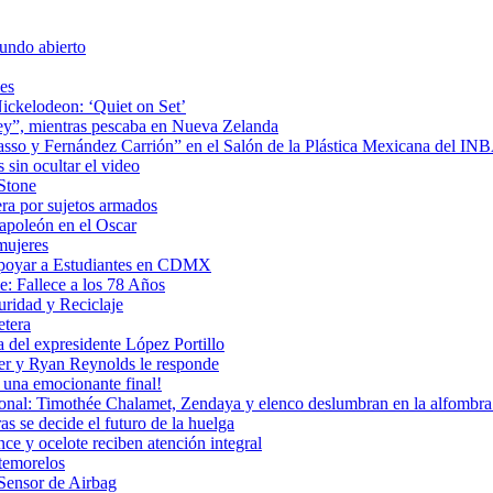
undo abierto
es
ickelodeon: ‘Quiet on Set’
 rey”, mientras pescaba en Nueva Zelanda
icasso y Fernández Carrión” en el Salón de la Plástica Mexicana del I
sin ocultar el video
 Stone
era por sujetos armados
Napoleón en el Oscar
mujeres
Apoyar a Estudiantes en CDMX
: Fallece a los 78 Años
uridad y Reciclaje
etera
 del expresidente López Portillo
ler y Ryan Reynolds le responde
una emocionante final!
ional: Timothée Chalamet, Zendaya y elenco deslumbran en la alfombra 
as se decide el futuro de la huelga
e y ocelote reciben atención integral
temorelos
Sensor de Airbag