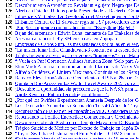
Descubrimiento Astronómico Revela un Agujero Negro que Devo
Alerta en Estados Unidos por la Presencia de la Bacteria “Co
Influencers Virtuales: La Revolución del Marketing en la Era Di
El Banco Central de El Salvador registra a 97 proveedores de s
¡Pringles sorprende con un sabor único: “Everything Bagel”!
Bajan del escenario a Edwin Luna, cantante de La Trakalosa de
Asesinan al rapero Lefty SM en su casa en Zapopan
Empresas de Carlos Slim, las más señaladas por fallas en el ser
“La misión lunar india Chandrayaan-3 concluye a la espera de
Título: Indeporte investiga a corredores “tramposos” en el Ma
“¡Vuela en Paz! Corendon Airlines Anuncia Zona ‘Solo para Ad
Elon Musk Anuncia la Incorporación de Llamadas de Voz y Ví
Alfredo Gutiérrez, el Liniero Mexicano, Continúa en los 49ers
Banxico Eleva Pronóstico de Crecimiento del PIB a 3% para 2
Quintana Roo Arrasa en los World Travel Awards 2023 con 21
¡Descubre la oportunidad sin precedentes que la NASA para la 
Apple Revela el Futuro Tecnológico: iPhone 15
¿Por qué los Swifties Experimentan Amnesia Después de los Co
Los Temerarios Anuncian su Separación Tras 46 Años de Traye
Recuperación de la Paz en Michoacán: AMLO Considera la Viol
Repensando la Política Energética: Competencia y Crecimient
Descubren Cofre de Piedra en el Templo Mayor con 15 Escult
Trágico Suicidio de Médico por Exceso de Trabajo en Japón D
“Taylor Swift hace historia en el Foro Sol de la CDMX con un 