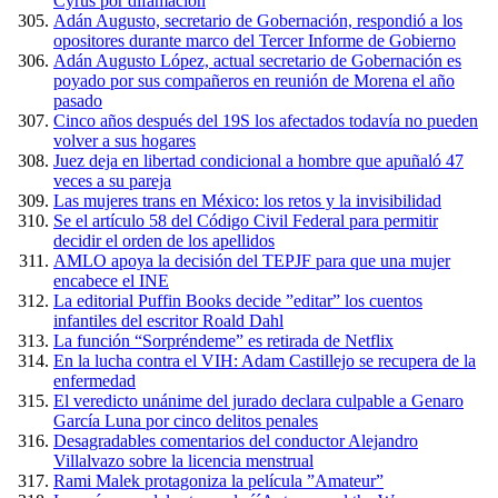
Cyrus por difamación
Adán Augusto, secretario de Gobernación, respondió a los
opositores durante marco del Tercer Informe de Gobierno
Adán Augusto López, actual secretario de Gobernación es
poyado por sus compañeros en reunión de Morena el año
pasado
Cinco años después del 19S los afectados todavía no pueden
volver a sus hogares
Juez deja en libertad condicional a hombre que apuñaló 47
veces a su pareja
Las mujeres trans en México: los retos y la invisibilidad
Se el artículo 58 del Código Civil Federal para permitir
decidir el orden de los apellidos
AMLO apoya la decisión del TEPJF para que una mujer
encabece el INE
La editorial Puffin Books decide ”editar” los cuentos
infantiles del escritor Roald Dahl
La función “Sorpréndeme” es retirada de Netflix
En la lucha contra el VIH: Adam Castillejo se recupera de la
enfermedad
El veredicto unánime del jurado declara culpable a Genaro
García Luna por cinco delitos penales
Desagradables comentarios del conductor Alejandro
Villalvazo sobre la licencia menstrual
Rami Malek protagoniza la película ”Amateur”