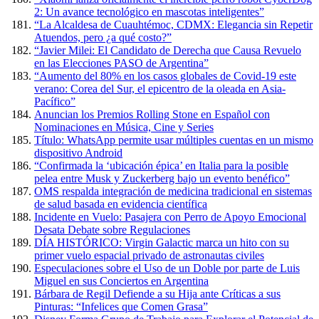
2: Un avance tecnológico en mascotas inteligentes”
“La Alcaldesa de Cuauhtémoc, CDMX: Elegancia sin Repetir
Atuendos, pero ¿a qué costo?”
“Javier Milei: El Candidato de Derecha que Causa Revuelo
en las Elecciones PASO de Argentina”
“Aumento del 80% en los casos globales de Covid-19 este
verano: Corea del Sur, el epicentro de la oleada en Asia-
Pacífico”
Anuncian los Premios Rolling Stone en Español con
Nominaciones en Música, Cine y Series
Título: WhatsApp permite usar múltiples cuentas en un mismo
dispositivo Android
“Confirmada la ‘ubicación épica’ en Italia para la posible
pelea entre Musk y Zuckerberg bajo un evento benéfico”
OMS respalda integración de medicina tradicional en sistemas
de salud basada en evidencia científica
Incidente en Vuelo: Pasajera con Perro de Apoyo Emocional
Desata Debate sobre Regulaciones
DÍA HISTÓRICO: Virgin Galactic marca un hito con su
primer vuelo espacial privado de astronautas civiles
Especulaciones sobre el Uso de un Doble por parte de Luis
Miguel en sus Conciertos en Argentina
Bárbara de Regil Defiende a su Hija ante Críticas a sus
Pinturas: “Infelices que Comen Grasa”