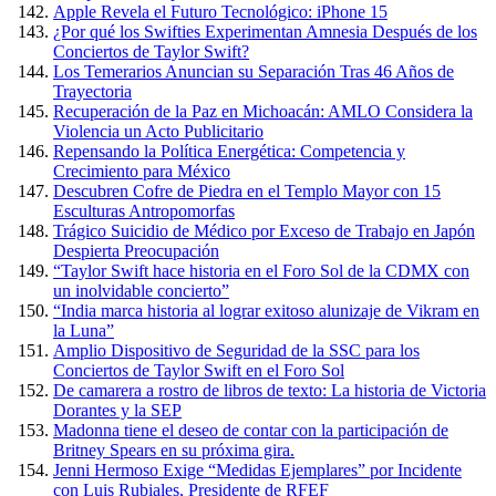
Apple Revela el Futuro Tecnológico: iPhone 15
¿Por qué los Swifties Experimentan Amnesia Después de los
Conciertos de Taylor Swift?
Los Temerarios Anuncian su Separación Tras 46 Años de
Trayectoria
Recuperación de la Paz en Michoacán: AMLO Considera la
Violencia un Acto Publicitario
Repensando la Política Energética: Competencia y
Crecimiento para México
Descubren Cofre de Piedra en el Templo Mayor con 15
Esculturas Antropomorfas
Trágico Suicidio de Médico por Exceso de Trabajo en Japón
Despierta Preocupación
“Taylor Swift hace historia en el Foro Sol de la CDMX con
un inolvidable concierto”
“India marca historia al lograr exitoso alunizaje de Vikram en
la Luna”
Amplio Dispositivo de Seguridad de la SSC para los
Conciertos de Taylor Swift en el Foro Sol
De camarera a rostro de libros de texto: La historia de Victoria
Dorantes y la SEP
Madonna tiene el deseo de contar con la participación de
Britney Spears en su próxima gira.
Jenni Hermoso Exige “Medidas Ejemplares” por Incidente
con Luis Rubiales, Presidente de RFEF