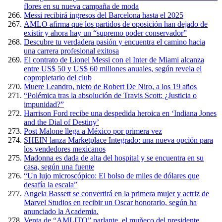
flores en su nueva campaña de moda
Messi recibirá ingresos del Barcelona hasta el 2025
AMLO afirma que los partidos de oposición han dejado de
existir y ahora hay un “supremo poder conservador”
Descubre tu verdadera pasión y encuentra el camino hacia
una carrera profesional exitosa
El contrato de Lionel Messi con el Inter de Miami alcanza
entre US$ 50 y US$ 60 millones anuales, según revela el
copropietario del club
Muere Leandro, nieto de Robert De Niro, a los 19 años
“Polémica tras la absolución de Travis Scott: ¿Justicia o
impunidad?”
Harrison Ford recibe una despedida heroica en ‘Indiana Jones
and the Dial of Destiny’
Post Malone llega a México por primera vez
SHEIN lanza Marketplace Integrado: una nueva opción para
los vendedores mexicanos
Madonna es dada de alta del hospital y se encuentra en su
casa, según una fuente
“Un lujo microscópico: El bolso de miles de dólares que
desafía la escala”
Angela Bassett se convertirá en la primera mujer y actriz de
Marvel Studios en recibir un Oscar honorario, según ha
anunciado la Academia.
Venta de “AMLITO” parlante, el muñeco del presidente