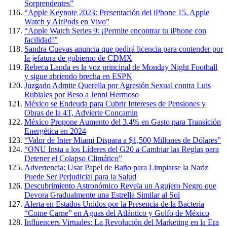
Sorprendentes”
“Apple Keynote 2023: Presentación del iPhone 15, Apple
Watch y AirPods en Vivo”
“Apple Watch Series 9: ¡Permite encontrar tu iPhone con
facilidad!”
Sandra Cuevas anuncia que pedirá licencia para contender por
la jefatura de gobierno de CDMX
Rebeca Landa es la voz principal de Monday Night Football
y sigue abriendo brecha en ESPN
Juzgado Admite Querella por Agresión Sexual contra Luis
Rubiales por Beso a Jenni Hermoso
México se Endeuda para Cubrir Intereses de Pensiones y
Obras de la 4T, Advierte Concamin
México Propone Aumento del 3.4% en Gasto para Transición
Energética en 2024
“Valor de Inter Miami Dispara a $1,500 Millones de Dólares”
“ONU Insta a los Líderes del G20 a Cambiar las Reglas para
Detener el Colapso Climático”
Advertencia: Usar Papel de Baño para Limpiarse la Nariz
Puede Ser Perjudicial para la Salud
Descubrimiento Astronómico Revela un Agujero Negro que
Devora Gradualmente una Estrella Similar al Sol
Alerta en Estados Unidos por la Presencia de la Bacteria
“Come Carne” en Aguas del Atlántico y Golfo de México
Influencers Virtuales: La Revolución del Marketing en la Era