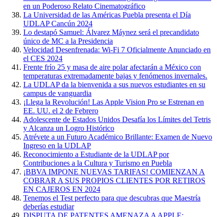
en un Poderoso Relato Cinematográfico
La Universidad de las Américas Puebla presenta el Día
UDLAP Cancún 2024
Lo destapó Samuel: Álvarez Máynez será el precandidato
único de MC a la Presidencia
Velocidad Desenfrenada: Wi-Fi 7 Oficialmente Anunciado en
el CES 2024
Frente frío 25 y masa de aire polar afectarán a México con
temperaturas extremadamente bajas y fenómenos invernales.
La UDLAP da la bienvenida a sus nuevos estudiantes en su
campus de vanguardia
¡Llega la Revolución! Las Apple Vision Pro se Estrenan en
EE. UU. el 2 de Febrero
Adolescente de Estados Unidos Desafía los Límites del Tetris
y Alcanza un Logro Histórico
Atrévete a un Futuro Académico Brillante: Examen de Nuevo
Ingreso en la UDLAP
Reconocimiento a Estudiante de la UDLAP por
Contribuciones a la Cultura y Turismo en Puebla
¡BBVA IMPONE NUEVAS TARIFAS! COMIENZAN A
COBRAR A SUS PROPIOS CLIENTES POR RETIROS
EN CAJEROS EN 2024
Tenemos el Test perfecto para que descubras que Maestría
deberías estudiar
DISPUTA DE PATENTES AMENAZA A APPLE: