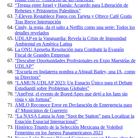
“Tregua entre Israel y Hamás: Acuerdo para Liberación de
Rehenes y Prisioneros Palestinos”
7-Eleven Restablece Pagos con Tarjeta y Ofrece Café Gratis
Tras Breve Interrupción
Cindy, la regia, da el salto a Netflix como una serie: Todos los
detalles revelados
UDLAP en la Vanguardia: Revela la Crisis de Impunidad
Ambiental en América Latina
La ONU Aprueba Resolución para Combatir la Evasión
Fiscal de Grandes Empresas
“Descubre Oportunidades Profesionales en Expo Maestrías de
UDLAP”
“Escuela en Inglaterra nombra a Abigail Bailey, una IA, como
su Directora”
“LAMUN-UDLAP 2023: Un Espacio Único para el Debate
Estudiantil sobre Problemas Globales”
“ApeFest, el evento de Bored Apes que dejó a los fans sin
vista y sin fortuna”
AMLO Reconoce Error en Declaración de Emergencia para
47 Municipios de Guerrero
“La NASA Lanza la App “Spot the Station” para Localizar la
Estación Espacial Internacional”
Histórico Triunfo de la Selección Mexicana de Voleibol
Femenino en los Juegos Panamericanos 2023