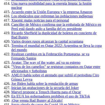
Una nueva posibilidad para la energía limpia: la fusión
nuclear
Acuerdo entre la Unión Europea y la empresa Amazon
Los obstáculos que enfrentan las poblaciones indígenas
Xiaomi: malas noticias para el personal
Canciller de México confirma que la embajada de México en
Perú está dando asilo a familia del ex presidente
Ricardo Sheffield la duplicidad de boletos en concierto de
Bad Bunny
Varios drones rusos alcanzan la capital ucraniana
Termina el mundial en Qatar 2022: Argentina se lleva la copa
del mundo
Realizan cambios en la Federación Portuguesa, se va
Fernando Santos
Avatar: The way of the water, así va su estreno
”Virus de los camellos” se registran contagios en Qatar entre
aficionados y futbolistas
AMLO habla sobre el atentado que sufrió el periodista Ciro
Gómez Leyva
Joe Biden habla sobre la regulación de armas
Inician las grabaciones de la secuela del Joker
Marvel propone a Tenoch Huerta para el Oscar
En EUA los gobernadores prohiben el uso de TikTok
¡Que venga Bad Bunny al Zócalo!
Sexta oleada de casos de Covid-19 en México