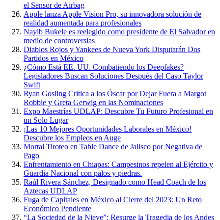
el Sensor de Airbag
Apple lanza Apple Vision Pro, su innovadora solución de
realidad aumentada para profesionales
Nayib Bukele es reelegido como presidente de El Salvador en
medio de controversias
Diablos Rojos y Yankees de Nueva York Disputarán Dos
Partidos en México
¿Cómo Está EE. UU. Combatiendo los Deepfakes?
Legisladores Buscan Soluciones Después del Caso Taylor
Swift
Ryan Gosling Critica a los Óscar por Dejar Fuera a Margot
Robbie y Greta Gerwig en las Nominaciones
Expo Maestrías UDLAP: Descubre Tu Futuro Profesional en
un Solo Lugar
¡Las 10 Mejores Oportunidades Laborales en México!
Descubre los Empleos en Auge
Mortal Tiroteo en Table Dance de Jalisco por Negativa de
Pago
Enfrentamiento en Chiapas: Campesinos repelen al Ejército y
Guardia Nacional con palos y piedras.
Raúl Rivera Sánchez, Designado como Head Coach de los
Aztecas UDLAP
Fuga de Capitales en México al Cierre del 2023: Un Reto
Económico Pendiente
“La Sociedad de la Nieve”: Resurge la Tragedia de los Andes