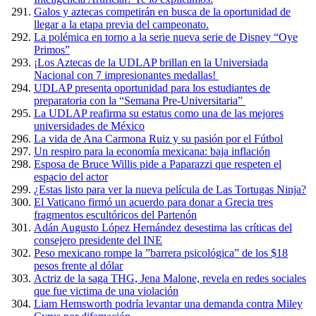
Galos y aztecas competirán en busca de la oportunidad de
llegar a la etapa previa del campeonato.
La polémica en torno a la serie nueva serie de Disney “Oye
Primos”
¡Los Aztecas de la UDLAP brillan en la Universiada
Nacional con 7 impresionantes medallas!
UDLAP presenta oportunidad para los estudiantes de
preparatoria con la “Semana Pre-Universitaria”
La UDLAP reafirma su estatus como una de las mejores
universidades de México
La vida de Ana Carmona Ruiz y su pasión por el Fútbol
Un respiro para la economía mexicana: baja inflación
Esposa de Bruce Willis pide a Paparazzi que respeten el
espacio del actor
¿Estas listo para ver la nueva película de Las Tortugas Ninja?
El Vaticano firmó un acuerdo para donar a Grecia tres
fragmentos escultóricos del Partenón
Adán Augusto López Hernández desestima las críticas del
consejero presidente del INE
Peso mexicano rompe la ”barrera psicológica” de los $18
pesos frente al dólar
Actriz de la saga THG, Jena Malone, revela en redes sociales
que fue victima de una violación
Liam Hemsworth podría levantar una demanda contra Miley