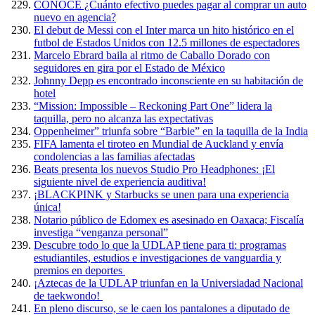
CONOCE ¿Cuánto efectivo puedes pagar al comprar un auto
nuevo en agencia?
El debut de Messi con el Inter marca un hito histórico en el
futbol de Estados Unidos con 12.5 millones de espectadores
Marcelo Ebrard baila al ritmo de Caballo Dorado con
seguidores en gira por el Estado de México
Johnny Depp es encontrado inconsciente en su habitación de
hotel
“Mission: Impossible – Reckoning Part One” lidera la
taquilla, pero no alcanza las expectativas
Oppenheimer” triunfa sobre “Barbie” en la taquilla de la India
FIFA lamenta el tiroteo en Mundial de Auckland y envía
condolencias a las familias afectadas
Beats presenta los nuevos Studio Pro Headphones: ¡El
siguiente nivel de experiencia auditiva!
¡BLACKPINK y Starbucks se unen para una experiencia
única!
Notario público de Edomex es asesinado en Oaxaca; Fiscalía
investiga “venganza personal”
Descubre todo lo que la UDLAP tiene para ti: programas
estudiantiles, estudios e investigaciones de vanguardia y
premios en deportes
¡Aztecas de la UDLAP triunfan en la Universiadad Nacional
de taekwondo!
En pleno discurso, se le caen los pantalones a diputado de