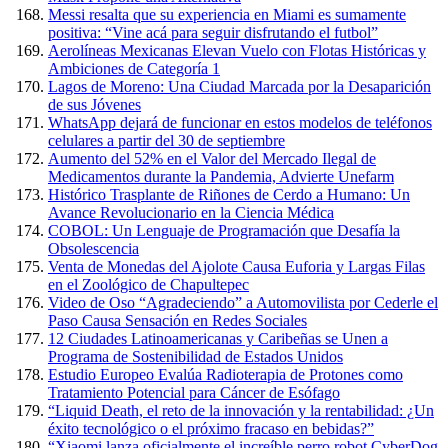
Messi resalta que su experiencia en Miami es sumamente
positiva: “Vine acá para seguir disfrutando el futbol”
Aerolíneas Mexicanas Elevan Vuelo con Flotas Históricas y
Ambiciones de Categoría 1
Lagos de Moreno: Una Ciudad Marcada por la Desaparición
de sus Jóvenes
WhatsApp dejará de funcionar en estos modelos de teléfonos
celulares a partir del 30 de septiembre
Aumento del 52% en el Valor del Mercado Ilegal de
Medicamentos durante la Pandemia, Advierte Unefarm
Histórico Trasplante de Riñones de Cerdo a Humano: Un
Avance Revolucionario en la Ciencia Médica
COBOL: Un Lenguaje de Programación que Desafía la
Obsolescencia
Venta de Monedas del Ajolote Causa Euforia y Largas Filas
en el Zoológico de Chapultepec
Video de Oso “Agradeciendo” a Automovilista por Cederle el
Paso Causa Sensación en Redes Sociales
12 Ciudades Latinoamericanas y Caribeñas se Unen a
Programa de Sostenibilidad de Estados Unidos
Estudio Europeo Evalúa Radioterapia de Protones como
Tratamiento Potencial para Cáncer de Esófago
“Liquid Death, el reto de la innovación y la rentabilidad: ¿Un
éxito tecnológico o el próximo fracaso en bebidas?”
“Xiaomi lanza oficialmente el increíble perro robot CyberDog