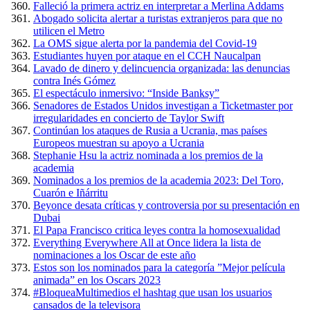
Falleció la primera actriz en interpretar a Merlina Addams
Abogado solicita alertar a turistas extranjeros para que no
utilicen el Metro
La OMS sigue alerta por la pandemia del Covid-19
Estudiantes huyen por ataque en el CCH Naucalpan
Lavado de dinero y delincuencia organizada: las denuncias
contra Inés Gómez
El espectáculo inmersivo: “Inside Banksy”
Senadores de Estados Unidos investigan a Ticketmaster por
irregularidades en concierto de Taylor Swift
Continúan los ataques de Rusia a Ucrania, mas países
Europeos muestran su apoyo a Ucrania
Stephanie Hsu la actriz nominada a los premios de la
academia
Nominados a los premios de la academia 2023: Del Toro,
Cuarón e Iñárritu
Beyonce desata críticas y controversia por su presentación en
Dubai
El Papa Francisco critica leyes contra la homosexualidad
Everything Everywhere All at Once lidera la lista de
nominaciones a los Oscar de este año
Estos son los nominados para la categoría ”Mejor película
animada” en los Oscars 2023
#BloqueaMultimedios el hashtag que usan los usuarios
cansados de la televisora