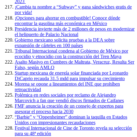
2023
¡Cambia tu nombre a “Subway” y gana sándwiches gratis de
por vida!
¡Opciones para ahorrar en combustible! Conoce dónde
encontrar la gasolina más económica en México
Presidencia invierte más de 2 millones de pesos en modernizar
el helipuerto de Palacio Nacional
Gobierno mexicano solicita pruebas a la DEA sobre
expansión de cárteles en 100 países
Tribunal Internacional condena al Gobierno de México por
ecocidio y etnocidio con la construcción del Tren Maya
Asalto Masivo en Cumbres de Maltrata, Veracruz, Resulta Ser
Falso, según AMLO
Startup mexicana de energía solar financiada por Leonardo
DiCaprio recauda 31.5 mdd para impulsar su crecimiento
Morena se opone a lineamientos del INE que prohíben
retroactividad
Polémica en redes sociales por reclamo de Alejandro
Marcovich a fan que vendió discos firmados de Caifanes
FMF anuncia la creación de un consejo de expertos para
asesorar el proceso hacia 2030
“Barbie” y “Oppenheimer” dominan la taquilla en Estados
Unidos con impresionantes recaudaciones
Festival Internacional de Cine de Toronto revela su selección
para su 48ª edición