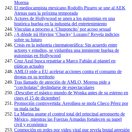
Morena
El mediocampista mexicano Rodolfo Pizarro se une al AEK
Atenas para la próxima temporada
Actores de Hollywood se unen a los guionistas en una
histórica huelga en la industria del entretenimiento
Vinculan a proceso a ‘Chuponcito’ por acoso sexual
¿A dónde irá Hirving ‘Chucky’ Lozano? Revela indicios
sobre su futuro
Crisis en la industria cinematográfica: Sin acuerdo entre
actores y estudios, se vislumbra una inminente huelga de
guionistas en Hollywood
Cruz Azul busca repatriar a Marco Fabián al plantel en
pláticas actuales
AMLO pide a EU acelerar acciones contra el consumo de
drogas en su territorio
Tras llamado de atención de AMLO, Morena pide a
“corcholatas” deslindarse de espectaculares
¡Descubre el mágico mundo de Wonka antes de su estreno en
cines el 15 de diciembre!
Promoción controvertida: Aerolínea se mofa Checo Pérez por
su mala racha
La Marina asume el control total del principal aeropuerto de
México, mientras las Fuerzas Armadas fortalecen su papel
civil y económico
Conmoción en redes por video viral que revela brutal agresión