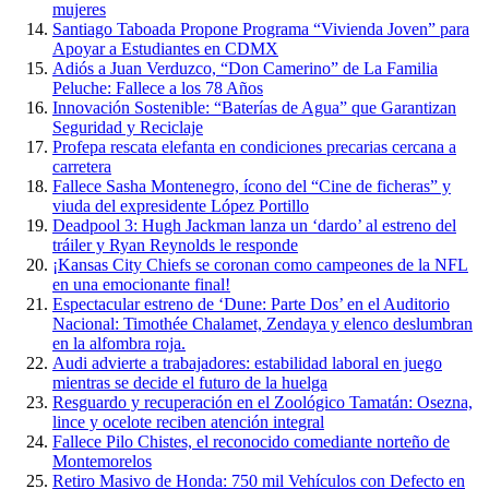
mujeres
Santiago Taboada Propone Programa “Vivienda Joven” para
Apoyar a Estudiantes en CDMX
Adiós a Juan Verduzco, “Don Camerino” de La Familia
Peluche: Fallece a los 78 Años
Innovación Sostenible: “Baterías de Agua” que Garantizan
Seguridad y Reciclaje
Profepa rescata elefanta en condiciones precarias cercana a
carretera
Fallece Sasha Montenegro, ícono del “Cine de ficheras” y
viuda del expresidente López Portillo
Deadpool 3: Hugh Jackman lanza un ‘dardo’ al estreno del
tráiler y Ryan Reynolds le responde
¡Kansas City Chiefs se coronan como campeones de la NFL
en una emocionante final!
Espectacular estreno de ‘Dune: Parte Dos’ en el Auditorio
Nacional: Timothée Chalamet, Zendaya y elenco deslumbran
en la alfombra roja.
Audi advierte a trabajadores: estabilidad laboral en juego
mientras se decide el futuro de la huelga
Resguardo y recuperación en el Zoológico Tamatán: Osezna,
lince y ocelote reciben atención integral
Fallece Pilo Chistes, el reconocido comediante norteño de
Montemorelos
Retiro Masivo de Honda: 750 mil Vehículos con Defecto en