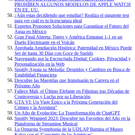
PROHÍBEN ALGUNOS MODELOS DE APPLE WATCH
EN EE. UU.
¿Aún estas decidiendo que estudiar? Realiza el siguiente test
para ver cuál es tu licenciatura ideal
Expertos Proponen Soluciones para Garantizar el Futuro del
Agua en México
Gran Final Abierta: Tigres y América Empatan 1-1 en un
Duelo Electrizante en el Volcán
Aprobada Ampliación Histórica: Paternidad en México Puede
Ser de hasta 30 Días con Goce de Sueldo
Navegando por la Encrucijada Digital: Cookies, Privacidad y
Personalización en la Web
Spotify Ajusta su Melodía: Despidos y Cambios en Busca de
Estabilidad Financiera
Descubre las Maestrías que Impulsarán tu Carrera en el
Próximo Año
Fallece Mali, el Último Elefante en Filipinas tras Décadas de
Controversia y Lucha por su Liberación
GTA VI: Un Viaje Épico a la Próxima Generación del
Crimen y la Aventura”
Un Año de Evolución: La Transformación de ChatGPT
Spotify Wrapped 2023: Descubre tus Favoritos del Año en la
Plataforma de Streaming Musical
La Orquesta Symphonia de la UDLAP Ilumina el Museo
Kaluz con el ‘Concierto de las Américas’