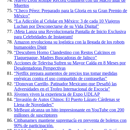
Nuevo León Rompe Récord Guinness con un Macro altar de
Muertos
“Checo Pérez: Preparado para la Gloria en su Gran Premio de
México”
“La Adicción al Celular en México: 3 de cada 10 Viajeros
Luchan por Desconectarse de su Vida Digital”
¡Meta Lanza una Revolucionaria Pantalla de Inicio Exclusiva
para Celebridades de Instagram!
Amazon revoluciona su logística con la llegada de los robots
humanoides Digit
“Descubren Horno Clandestino con Restos Calcinos en
Tlaquepaque, Madres Buscadoras de Jalisco”
Acciones de Televisa Sufren su Mayor Caída en 8 Meses por
Desalentadoras Perspectivas
“Netflix prepara aumentos de precios tras tomar medidas
enérgicas contra el uso compartido de contraseñas”
“Donovan Carrillo, Patinador Mexicano que Desafió las
Adversidades en el Trofeo Internacional de Escocia”
Jóvenes viven la experiencia de Expo UDLAP
“Invasión de Autos Chinos: El Puerto Lázaro Cárdenas se
Llena de Novedades”
MrBeast alcanza un hito impresionante en YouTube con 200
millones de suscriptores
Citibanamex mantiene supremacía en preventa de boletos con
90% de participación.