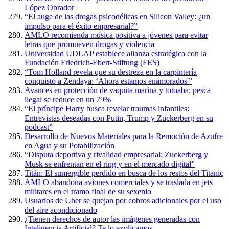
López Obrador
“El auge de las drogas psicodélicas en Silicon Valley: ¿un
impulso para el éxito empresarial?”
AMLO recomienda música positiva a jóvenes para evitar
letras que promueven drogas y violencia
Universidad UDLAP establece alianza estratégica con la
Fundación Friedrich-Ebert-Stiftung (FES)
“Tom Holland revela que su destreza en la carpintería
conquistó a Zendaya: ‘Ahora estamos enamorados'”
Avances en protección de vaquita marina y totoaba: pesca
ilegal se reduce en un 79%
“El príncipe Harry busca revelar traumas infantiles:
Entrevistas deseadas con Putin, Trump y Zuckerberg en su
podcast”
Desarrollo de Nuevos Materiales para la Remoción de Azufre
en Agua y su Potabilización
“Disputa deportiva y rivalidad empresarial: Zuckerberg y
Musk se enfrentan en el ring y en el mercado digital”
Titán: El sumergible perdido en busca de los restos del Titanic
AMLO abandona aviones comerciales y se traslada en jets
militares en el tramo final de su sexenio
Usuarios de Uber se quejan por cobros adicionales por el uso
del aire acondicionado
¿Tienen derechos de autor las imágenes generadas con
Inteligencia Artificial? Te lo explicamos.