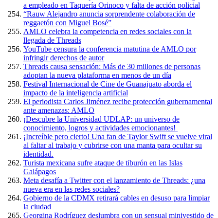
a empleado en Taquería Orinoco y falta de acción policial
“Rauw Alejandro anuncia sorprendente colaboración de
reggaetón con Miguel Bosé”
AMLO celebra la competencia en redes sociales con la
llegada de Threads
YouTube censura la conferencia matutina de AMLO por
infringir derechos de autor
Threads causa sensación: Más de 30 millones de personas
adoptan la nueva plataforma en menos de un día
Festival Internacional de Cine de Guanajuato aborda el
impacto de la inteligencia artificial
El periodista Carlos Jiménez recibe protección gubernamental
ante amenazas: AMLO
¡Descubre la Universidad UDLAP: un universo de
conocimiento, logros y actividades emocionantes!
¡Increíble pero cierto! Una fan de Taylor Swift se vuelve viral
al faltar al trabajo y cubrirse con una manta para ocultar su
identidad.
Turista mexicana sufre ataque de tiburón en las Islas
Galápagos
Meta desafía a Twitter con el lanzamiento de Threads: ¿una
nueva era en las redes sociales?
Gobierno de la CDMX retirará cables en desuso para limpiar
la ciudad
Georgina Rodríguez deslumbra con un sensual minivestido de