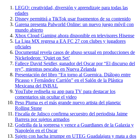
LEGO: creatividad, diversión y aprendizaje para todas las
edades
Disney permitirá a TikTok usar fragmentos de su contenido
Garena presenta Palworld Online: un nuevo juego móvil con
mundo abierto
Xbox Cloud Gaming ahora disponible en televisores Hisense
La Liga MX regresa a EA FC 27 con clubes y jugadores
oficiales
Documental revela casos de abuso sexual en producciones de
Nickelodeon: ‘Quiet on Set’
Fallece David Seidler, ganador del Oscar por “El discurso del
rey”, mientras pescaba en Nueva Zelanda
Presentación del libro “En torno al Guernica. Diálogo entre
Picasso y Fernández Carrión” en el Salón de la Plástica
Mexicana del INBAL
YouTube rediseña su app para TV para destacar los
comentarios sin ocultar el video
Peso Pluma es el más grande nuevo artista del planeta:
Rolling Stone
Fiscalía de Jalisco confirma secuestro del periodista Jaime
Barrera por sujetos armados
Godzilla da la sorpresa y vence a Guardianes de la Galaxia y
Napoleón en el Oscar
Sujeto con hacha irrumpe en UTEG Guadalajara y mata a dos