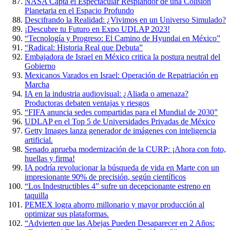
NASA Capta el Espectacular Resplandor de una Colisión
Planetaria en el Espacio Profundo
Descifrando la Realidad: ¿Vivimos en un Universo Simulado?
¡Descubre tu Futuro en Expo UDLAP 2023!
“Tecnología y Progreso: El Camino de Hyundai en México”
“Radical: Historia Real que Debuta”
Embajadora de Israel en México critica la postura neutral del
Gobierno
Mexicanos Varados en Israel: Operación de Repatriación en
Marcha
IA en la industria audiovisual: ¿Aliada o amenaza?
Productoras debaten ventajas y riesgos
“FIFA anuncia sedes compartidas para el Mundial de 2030”
UDLAP en el Top 5 de Universidades Privadas de México
Getty Images lanza generador de imágenes con inteligencia
artificial.
Senado aprueba modernización de la CURP: ¡Ahora con foto,
huellas y firma!
IA podría revolucionar la búsqueda de vida en Marte con un
impresionante 90% de precisión, según científicos
“Los Indestructibles 4” sufre un decepcionante estreno en
taquilla
PEMEX logra ahorro millonario y mayor producción al
optimizar sus plataformas.
“Advierten que las Abejas Pueden Desaparecer en 2 Años: