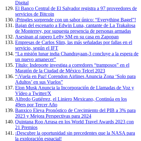
Digital
El Banco Central de El Salvador registra a 97 proveedores de
servicios de Bitcoin
¡Pringles sorprende con un sabor único: “Everything Bagel”!
Bajan del escenario a Edwin Luna, cantante de La Trakalosa
de Monterrey, por supuesta presencia de personas armadas
Asesinan al rapero Lefty SM en su casa en Zapopan
Empresas de Carlos Slim, las más señaladas por fallas en el
servicio, según el IFT
“La misión lunar india Chandrayaan-3 concluye a la espera de
un nuevo amanecer”
Título: Indeporte investiga a corredores “tramposos” en el
Maratón de la Ciudad de México Telcel 2023
“¡Vuela en Paz! Corendon Airlines Anuncia Zona ‘Solo para
Adultos’ en sus Vuelos”
Elon Musk Anuncia la Incorporación de Llamadas de Voz y
Vídeo a Twitter/X
Alfredo Gutiérrez, el Liniero Mexicano, Continúa en los
49ers por Tercer Año
Banxico Eleva Pronóstico de Crecimiento del PIB a 3% para
2023 y Mejora Perspectivas para 2024
Quintana Roo Arrasa en los World Travel Awards 2023 con
21 Premios
¡Descubre la oportunidad sin precedentes que la NASA para
la exploración espacial!