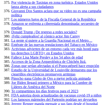
Por violencia de Taxistas en zona turística, Estados Unidos
lanza alerta a sus ciudadanos
Giovanni Dos Santos aclara que su video no es una campaña
política
Los números bajos de la Fiscalía General de la República
Amazon se enfrenta a ciberestafa denominada: secuestro de
reseñas
Donald Trump ¿De regreso a redes sociales?
¡Feliz cumpleaños! al cómico actor Jim Carrey
La gente sí quiere a la Guardia Nacional en el Metro…
Entérate de las nuevas regulaciones del Tabaco en México
Activistas advierten de un entorno cada vez más hostil para
los derechos LGBTQ+ en Estados Unidos
Fallece Lisa Marie Presley a los 54 años de edad
Accesos de la Zona Arqueológica de Chichén Itzá.
Zonas que serían afectadas si el Popocatépetl hace erupción
Estudio de la Universidad de Louisville demuestra que los
cigarrillos electrónicos promueven arritmias
Pinocho gana Globo de Oro a mejor película animada
Joe Biden llegará primero a México para la Cumbre de
Líderes de América del Norte
Te compartimos los días festivos para el 2023
FDA autoriza dosis actualizadas de vacunas covid-19 a niños
Los famosos mármoles del Partenón podrían ser devueltos
Jeremy Renner manda mensaje a sus fans desde el hospital