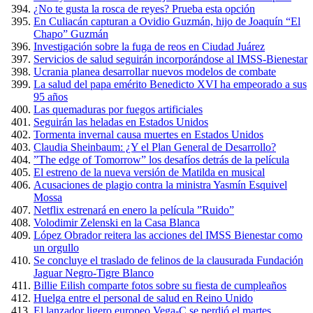
¿No te gusta la rosca de reyes? Prueba esta opción
En Culiacán capturan a Ovidio Guzmán, hijo de Joaquín “El
Chapo” Guzmán
Investigación sobre la fuga de reos en Ciudad Juárez
Servicios de salud seguirán incorporándose al IMSS-Bienestar
Ucrania planea desarrollar nuevos modelos de combate
La salud del papa emérito Benedicto XVI ha empeorado a sus
95 años
Las quemaduras por fuegos artificiales
Seguirán las heladas en Estados Unidos
Tormenta invernal causa muertes en Estados Unidos
Claudia Sheinbaum: ¿Y el Plan General de Desarrollo?
”The edge of Tomorrow” los desafíos detrás de la película
El estreno de la nueva versión de Matilda en musical
Acusaciones de plagio contra la ministra Yasmín Esquivel
Mossa
Netflix estrenará en enero la película ”Ruido”
Volodimir Zelenski en la Casa Blanca
López Obrador reitera las acciones del IMSS Bienestar como
un orgullo
Se concluye el traslado de felinos de la clausurada Fundación
Jaguar Negro-Tigre Blanco
Billie Eilish comparte fotos sobre su fiesta de cumpleaños
Huelga entre el personal de salud en Reino Unido
El lanzador ligero europeo Vega-C se perdió el martes