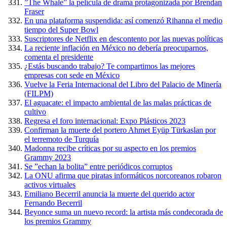
”The Whale” la película de drama protagonizada por Brendan
Fraser
En una plataforma suspendida: así comenzó Rihanna el medio
tiempo del Super Bowl
Suscriptores de Netflix en descontento por las nuevas políticas
La reciente inflación en México no debería preocuparnos,
comenta el presidente
¿Estás buscando trabajo? Te compartimos las mejores
empresas con sede en México
Vuelve la Feria Internacional del Libro del Palacio de Minería
(FILPM)
El aguacate: el impacto ambiental de las malas prácticas de
cultivo
Regresa el foro internacional: Expo Plásticos 2023
Confirman la muerte del portero Ahmet Eyüp Türkaslan por
el terremoto de Turquía
Madonna recibe críticas por su aspecto en los premios
Grammy 2023
Se ”echan la bolita” entre periódicos corruptos
La ONU afirma que piratas informáticos norcoreanos robaron
activos virtuales
Emiliano Becerril anuncia la muerte del querido actor
Fernando Becerril
Beyonce suma un nuevo record: la artista más condecorada de
los premios Grammy