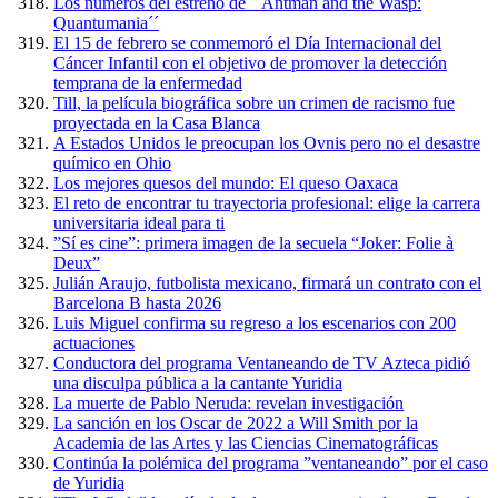
Los números del estreno de ´´Antman and the Wasp:
Quantumania´´
El 15 de febrero se conmemoró el Día Internacional del
Cáncer Infantil con el objetivo de promover la detección
temprana de la enfermedad
Till, la película biográfica sobre un crimen de racismo fue
proyectada en la Casa Blanca
A Estados Unidos le preocupan los Ovnis pero no el desastre
químico en Ohio
Los mejores quesos del mundo: El queso Oaxaca
El reto de encontrar tu trayectoria profesional: elige la carrera
universitaria ideal para ti
”Sí es cine”: primera imagen de la secuela “Joker: Folie à
Deux”
Julián Araujo, futbolista mexicano, firmará un contrato con el
Barcelona B hasta 2026
Luis Miguel confirma su regreso a los escenarios con 200
actuaciones
Conductora del programa Ventaneando de TV Azteca pidió
una disculpa pública a la cantante Yuridia
La muerte de Pablo Neruda: revelan investigación
La sanción en los Oscar de 2022 a Will Smith por la
Academia de las Artes y las Ciencias Cinematográficas
Continúa la polémica del programa ”ventaneando” por el caso
de Yuridia