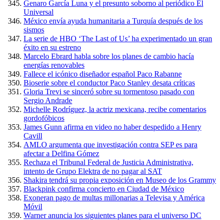
Genaro García Luna y el presunto soborno al periódico El
Universal
México envía ayuda humanitaria a Turquía después de los
sismos
La serie de HBO ‘The Last of Us’ ha experimentado un gran
éxito en su estreno
Marcelo Ebrard habla sobre los planes de cambio hacía
energías renovables
Fallece el icónico diseñador español Paco Rabanne
Bioserie sobre el conductor Paco Stanley desata críticas
Gloria Trevi se sinceró sobre su tormentoso pasado con
Sergio Andrade
Michelle Rodríguez, la actriz mexicana, recibe comentarios
gordofóbicos
James Gunn afirma en video no haber despedido a Henry
Cavill
AMLO argumenta que investigación contra SEP es para
afectar a Delfina Gómez
Rechaza el Tribunal Federal de Justicia Administrativa,
intento de Grupo Elektra de no pagar al SAT
Shakira tendrá su propia exposición en Museo de los Grammy
Blackpink confirma concierto en Ciudad de México
Exoneran pago de multas millonarias a Televisa y América
Móvil
Warner anuncia los siguientes planes para el universo DC