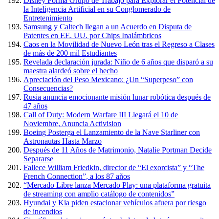
Disney Forma Grupo de Trabajo para Explorar el Potencial de
la Inteligencia Artificial en su Conglomerado de
Entretenimiento
Samsung y Caltech llegan a un Acuerdo en Disputa de
Patentes en EE. UU. por Chips Inalámbricos
Caos en la Movilidad de Nuevo León tras el Regreso a Clases
de más de 200 mil Estudiantes
Revelada declaración jurada: Niño de 6 años que disparó a su
maestra alardeó sobre el hecho
Apreciación del Peso Mexicano: ¿Un “Superpeso” con
Consecuencias?
Rusia anuncia emocionante misión lunar robótica después de
47 años
Call of Duty: Modern Warfare III Llegará el 10 de
Noviembre, Anuncia Activision
Boeing Posterga el Lanzamiento de la Nave Starliner con
Astronautas Hasta Marzo
Después de 11 Años de Matrimonio, Natalie Portman Decide
Separarse
Fallece William Friedkin, director de “El exorcista” y “The
French Connection”, a los 87 años
“Mercado Libre lanza Mercado Play: una plataforma gratuita
de streaming con amplio catálogo de contenidos”
Hyundai y Kia piden estacionar vehículos afuera por riesgo
de incendios