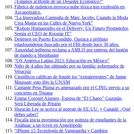
¿Estamos al Borde de un Desastre Ecológico?”
Fábrica de químicos provoca nube tóxica tras explosión en
Azcapotzalco.
“La Innovadora Campaña de Marc Jacobs: Cuando la Moda
Crea Magia en las Calles de Nueva York”
“Robots Humanoides en el Delivery: Un Futuro Prometedor,
Según el CEO de Roomie IT”
Detienen en Puerto Escondido, Oaxaca a prófugo
estadounidense buscado por el FBI desde hace 30 años.
Autoridad indígena reclama a AMLO por entrega del bastón
de mando a Sheinbaum
“QS América Latina 2023: Educación en México”
Niño de 4 años fue ultimado por su familia: gobernador de
Veracruz
Científicos califican de fraude los “extraterrestres” de Jaime
Maussan; esto dijo la UNAM
Cantante Peso Pluma es amenazado por el CJNG previo a su
concierto en Tijuana
Emma Coronel Aispuro, Esposa de “El Chapo” Guzmán,
Será Liberada de Prisión
Huracán Lee se acerca al noreste de EE.UU. y Canadá: ¿Qué
debes saber?
Fiscalía inicia investigación por golpiza de estudiantes de la
Anáhuac a un joven en Angelópolis
“iPhone 15 Tecnología de Vanguardia y Cambios