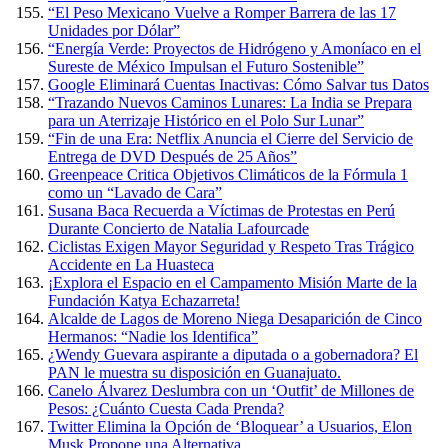
“El Peso Mexicano Vuelve a Romper Barrera de las 17
Unidades por Dólar”
“Energía Verde: Proyectos de Hidrógeno y Amoníaco en el
Sureste de México Impulsan el Futuro Sostenible”
Google Eliminará Cuentas Inactivas: Cómo Salvar tus Datos
“Trazando Nuevos Caminos Lunares: La India se Prepara
para un Aterrizaje Histórico en el Polo Sur Lunar”
“Fin de una Era: Netflix Anuncia el Cierre del Servicio de
Entrega de DVD Después de 25 Años”
Greenpeace Critica Objetivos Climáticos de la Fórmula 1
como un “Lavado de Cara”
Susana Baca Recuerda a Víctimas de Protestas en Perú
Durante Concierto de Natalia Lafourcade
Ciclistas Exigen Mayor Seguridad y Respeto Tras Trágico
Accidente en La Huasteca
¡Explora el Espacio en el Campamento Misión Marte de la
Fundación Katya Echazarreta!
Alcalde de Lagos de Moreno Niega Desaparición de Cinco
Hermanos: “Nadie los Identifica”
¿Wendy Guevara aspirante a diputada o a gobernadora? El
PAN le muestra su disposición en Guanajuato.
Canelo Álvarez Deslumbra con un ‘Outfit’ de Millones de
Pesos: ¿Cuánto Cuesta Cada Prenda?
Twitter Elimina la Opción de ‘Bloquear’ a Usuarios, Elon
Musk Propone una Alternativa