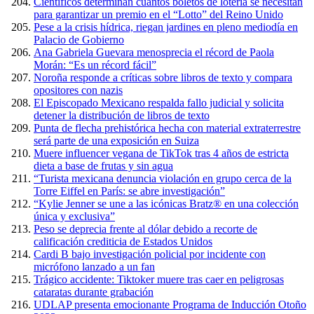
Científicos determinan cuántos boletos de lotería se necesitan
para garantizar un premio en el “Lotto” del Reino Unido
Pese a la crisis hídrica, riegan jardines en pleno mediodía en
Palacio de Gobierno
Ana Gabriela Guevara menosprecia el récord de Paola
Morán: “Es un récord fácil”
Noroña responde a críticas sobre libros de texto y compara
opositores con nazis
El Episcopado Mexicano respalda fallo judicial y solicita
detener la distribución de libros de texto
Punta de flecha prehistórica hecha con material extraterrestre
será parte de una exposición en Suiza
Muere influencer vegana de TikTok tras 4 años de estricta
dieta a base de frutas y sin agua
“Turista mexicana denuncia violación en grupo cerca de la
Torre Eiffel en París: se abre investigación”
“Kylie Jenner se une a las icónicas Bratz® en una colección
única y exclusiva”
Peso se deprecia frente al dólar debido a recorte de
calificación crediticia de Estados Unidos
Cardi B bajo investigación policial por incidente con
micrófono lanzado a un fan
Trágico accidente: Tiktoker muere tras caer en peligrosas
cataratas durante grabación
UDLAP presenta emocionante Programa de Inducción Otoño