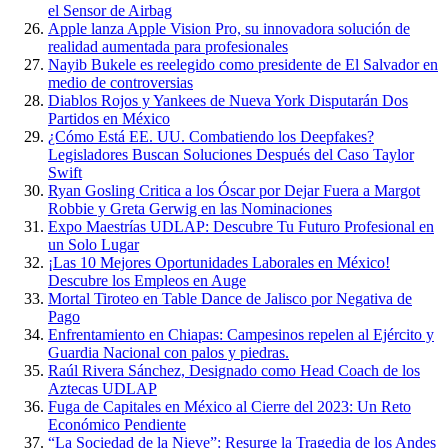
el Sensor de Airbag
Apple lanza Apple Vision Pro, su innovadora solución de
realidad aumentada para profesionales
Nayib Bukele es reelegido como presidente de El Salvador en
medio de controversias
Diablos Rojos y Yankees de Nueva York Disputarán Dos
Partidos en México
¿Cómo Está EE. UU. Combatiendo los Deepfakes?
Legisladores Buscan Soluciones Después del Caso Taylor
Swift
Ryan Gosling Critica a los Óscar por Dejar Fuera a Margot
Robbie y Greta Gerwig en las Nominaciones
Expo Maestrías UDLAP: Descubre Tu Futuro Profesional en
un Solo Lugar
¡Las 10 Mejores Oportunidades Laborales en México!
Descubre los Empleos en Auge
Mortal Tiroteo en Table Dance de Jalisco por Negativa de
Pago
Enfrentamiento en Chiapas: Campesinos repelen al Ejército y
Guardia Nacional con palos y piedras.
Raúl Rivera Sánchez, Designado como Head Coach de los
Aztecas UDLAP
Fuga de Capitales en México al Cierre del 2023: Un Reto
Económico Pendiente
“La Sociedad de la Nieve”: Resurge la Tragedia de los Andes