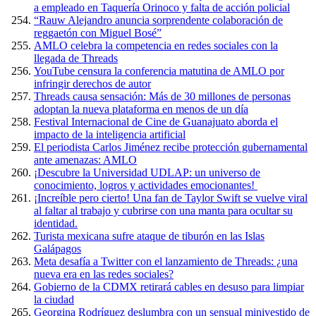
a empleado en Taquería Orinoco y falta de acción policial
“Rauw Alejandro anuncia sorprendente colaboración de
reggaetón con Miguel Bosé”
AMLO celebra la competencia en redes sociales con la
llegada de Threads
YouTube censura la conferencia matutina de AMLO por
infringir derechos de autor
Threads causa sensación: Más de 30 millones de personas
adoptan la nueva plataforma en menos de un día
Festival Internacional de Cine de Guanajuato aborda el
impacto de la inteligencia artificial
El periodista Carlos Jiménez recibe protección gubernamental
ante amenazas: AMLO
¡Descubre la Universidad UDLAP: un universo de
conocimiento, logros y actividades emocionantes!
¡Increíble pero cierto! Una fan de Taylor Swift se vuelve viral
al faltar al trabajo y cubrirse con una manta para ocultar su
identidad.
Turista mexicana sufre ataque de tiburón en las Islas
Galápagos
Meta desafía a Twitter con el lanzamiento de Threads: ¿una
nueva era en las redes sociales?
Gobierno de la CDMX retirará cables en desuso para limpiar
la ciudad
Georgina Rodríguez deslumbra con un sensual minivestido de