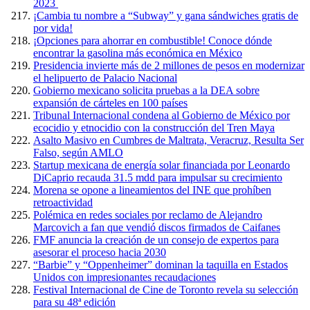
2023
¡Cambia tu nombre a “Subway” y gana sándwiches gratis de
por vida!
¡Opciones para ahorrar en combustible! Conoce dónde
encontrar la gasolina más económica en México
Presidencia invierte más de 2 millones de pesos en modernizar
el helipuerto de Palacio Nacional
Gobierno mexicano solicita pruebas a la DEA sobre
expansión de cárteles en 100 países
Tribunal Internacional condena al Gobierno de México por
ecocidio y etnocidio con la construcción del Tren Maya
Asalto Masivo en Cumbres de Maltrata, Veracruz, Resulta Ser
Falso, según AMLO
Startup mexicana de energía solar financiada por Leonardo
DiCaprio recauda 31.5 mdd para impulsar su crecimiento
Morena se opone a lineamientos del INE que prohíben
retroactividad
Polémica en redes sociales por reclamo de Alejandro
Marcovich a fan que vendió discos firmados de Caifanes
FMF anuncia la creación de un consejo de expertos para
asesorar el proceso hacia 2030
“Barbie” y “Oppenheimer” dominan la taquilla en Estados
Unidos con impresionantes recaudaciones
Festival Internacional de Cine de Toronto revela su selección
para su 48ª edición