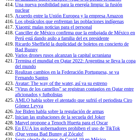
Una nueva posibilidad para la energía limpia: la fusión
nuclear
Acuerdo entre la Unión Europea y la empresa Amazon
Los obstáculos que enfrentan las poblaciones indígenas
Xiaomi: malas noticias para el personal
Canciller de México confirma que la embajada de México en
Perú está dando asilo a familia del ex presidente
Ricardo Sheffield la duplicidad de boletos en concierto de
Bad Bunny
Varios drones rusos alcanzan la capital ucraniana
Termina el mundial en Qatar 2022: Argentina se lleva la copa
del mundo
Realizan cambios en la Federación Portuguesa, se va
Fernando Santos
Avatar: The way of the water, así va su estreno
”Virus de los camellos” se registran contagios en Qatar entre
aficionados y futbolistas
AMLO habla sobre el atentado que sufrió el periodista Ciro
Gómez Leyva
Joe Biden habla sobre la regulación de armas
Inician las grabaciones de la secuela del Joker
Marvel propone a Tenoch Huerta para el Oscar
En EUA los gobernadores prohiben el uso de TikTok
¡Que venga Bad Bunny al Zócalo!
Sexta oleada de casos de Covid-19 en México