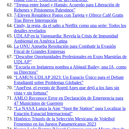
“Tregua entre Israel y Hamás: Acuerdo para Liberación de
Rehenes y Prisioneros Palestinos”
7-Eleven Restablece Pagos con Tarjeta y Ofrece Café Gratis
Tras Breve Interrupción
Cindy, la regia, da el salto a Netflix como una serie: Todos los
detalles revelados
UDLAP en la Vanguardia: Revela la Crisis de Impunidad
Ambiental en América Latina
La ONU Aprueba Resolución para Combatir la Evasión
Fiscal de Grandes Empresas
“Descubre Oportunidades Profesionales en Expo Maestrías de
UDLAP”
“Escuela en Inglaterra nombra a Abigail Bailey, una IA, como
su Directora”
“LAMUN-UDLAP 2023: Un Espacio Único para el Debate
Estudiantil sobre Problemas Globales”
“ApeFest, el evento de Bored Apes que dejó a los fans sin
vista y sin fortuna”
AMLO Reconoce Error en Declaración de Emergencia para
47 Municipios de Guerrero
“La NASA Lanza la App “Spot the Station” para Localizar la
Estación Espacial Internacional”
Histórico Triunfo de la Selección Mexicana de Voleibol
Femenino en los Juegos Panamericanos 2023