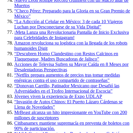
Nuevo León Rompe Récord Guinness con un Macro altar de
Muertos
“Checo Pérez: Preparado para la Gloria en su Gran Premio de
México”
“La Adicción al Celular en México: 3 de cada 10 Viajeros
Luchan por Desconectarse de su Vida Digital”
¡Meta Lanza una Revolucionaria Pantalla de Inicio Exclusiva
para Celebridades de Instagram!
Amazon revoluciona su logística con la llegada de los robots
humanoides Digit
“Descubren Horno Clandestino con Restos Calcinos en
Tlaquepaque, Madres Buscadoras de Jalisco”
Acciones de Televisa Sufren su Mayor Caída en 8 Meses por
Desalentadoras Perspectivas
“Netflix prepara aumentos de precios tras tomar medidas
enérgicas contra el uso compartido de contraseñas”
“Donovan Carrillo, Patinador Mexicano que Desafió las
Adversidades en el Trofeo Internacional de Escocia”
Jóvenes viven la experiencia de Expo UDLAP
“Invasión de Autos Chinos: El Puerto Lázaro Cárdenas se
Llena de Novedades”
MrBeast alcanza un hito impresionante en YouTube con 200
millones de suscriptores
Citibanamex mantiene supremacía en preventa de boletos con
90% de participación.