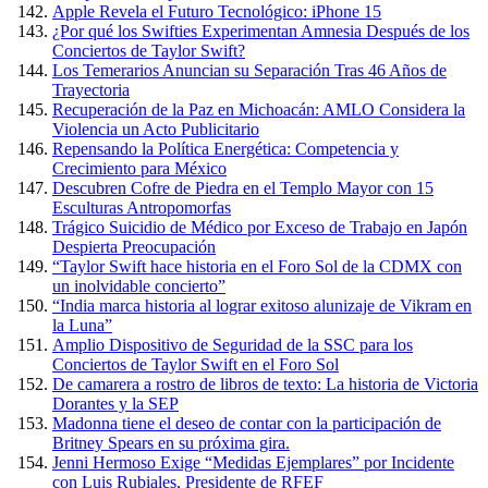
Apple Revela el Futuro Tecnológico: iPhone 15
¿Por qué los Swifties Experimentan Amnesia Después de los
Conciertos de Taylor Swift?
Los Temerarios Anuncian su Separación Tras 46 Años de
Trayectoria
Recuperación de la Paz en Michoacán: AMLO Considera la
Violencia un Acto Publicitario
Repensando la Política Energética: Competencia y
Crecimiento para México
Descubren Cofre de Piedra en el Templo Mayor con 15
Esculturas Antropomorfas
Trágico Suicidio de Médico por Exceso de Trabajo en Japón
Despierta Preocupación
“Taylor Swift hace historia en el Foro Sol de la CDMX con
un inolvidable concierto”
“India marca historia al lograr exitoso alunizaje de Vikram en
la Luna”
Amplio Dispositivo de Seguridad de la SSC para los
Conciertos de Taylor Swift en el Foro Sol
De camarera a rostro de libros de texto: La historia de Victoria
Dorantes y la SEP
Madonna tiene el deseo de contar con la participación de
Britney Spears en su próxima gira.
Jenni Hermoso Exige “Medidas Ejemplares” por Incidente
con Luis Rubiales, Presidente de RFEF