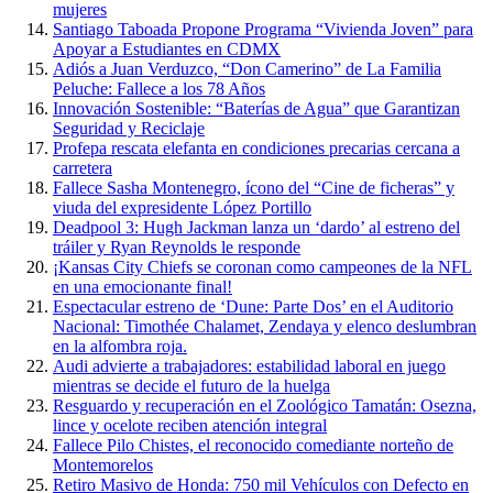
mujeres
Santiago Taboada Propone Programa “Vivienda Joven” para
Apoyar a Estudiantes en CDMX
Adiós a Juan Verduzco, “Don Camerino” de La Familia
Peluche: Fallece a los 78 Años
Innovación Sostenible: “Baterías de Agua” que Garantizan
Seguridad y Reciclaje
Profepa rescata elefanta en condiciones precarias cercana a
carretera
Fallece Sasha Montenegro, ícono del “Cine de ficheras” y
viuda del expresidente López Portillo
Deadpool 3: Hugh Jackman lanza un ‘dardo’ al estreno del
tráiler y Ryan Reynolds le responde
¡Kansas City Chiefs se coronan como campeones de la NFL
en una emocionante final!
Espectacular estreno de ‘Dune: Parte Dos’ en el Auditorio
Nacional: Timothée Chalamet, Zendaya y elenco deslumbran
en la alfombra roja.
Audi advierte a trabajadores: estabilidad laboral en juego
mientras se decide el futuro de la huelga
Resguardo y recuperación en el Zoológico Tamatán: Osezna,
lince y ocelote reciben atención integral
Fallece Pilo Chistes, el reconocido comediante norteño de
Montemorelos
Retiro Masivo de Honda: 750 mil Vehículos con Defecto en