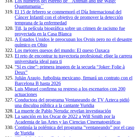
Los números del estreno de ´´Antman and the Wasp:
Quantumania´´
El 15 de febrero se conmemoró el Día Internacional del
Cáncer Infantil con el objetivo de promover la detección
temprana de la enfermedad
Till, la película biográfica sobre un crimen de racismo fue
proyectada en la Casa Blanca
A Estados Unidos le preocupan los Ovnis pero no el desastre
químico en Ohio
Los mejores quesos del mundo: El queso Oaxaca
El reto de encontrar tu trayectoria profesional: elige la carrera
universitaria ideal para ti
”Sí es cine”: primera imagen de la secuela “Joker: Folie à
Deux”
Julián Araujo, futbolista mexicano, firmará un contrato con el
Barcelona B hasta 2026
Luis Miguel confirma su regreso a los escenarios con 200
actuaciones
Conductora del programa Ventaneando de TV Azteca pidió
una disculpa pública a la cantante Yuridia
La muerte de Pablo Neruda: revelan investigación
La sanción en los Oscar de 2022 a Will Smith por la
Academia de las Artes y las Ciencias Cinematográficas
Continúa la polémica del programa ”ventaneando” por el caso
de Yuridia