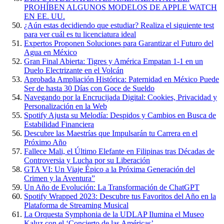
PROHÍBEN ALGUNOS MODELOS DE APPLE WATCH
EN EE. UU.
¿Aún estas decidiendo que estudiar? Realiza el siguiente test
para ver cuál es tu licenciatura ideal
Expertos Proponen Soluciones para Garantizar el Futuro del
Agua en México
Gran Final Abierta: Tigres y América Empatan 1-1 en un
Duelo Electrizante en el Volcán
Aprobada Ampliación Histórica: Paternidad en México Puede
Ser de hasta 30 Días con Goce de Sueldo
Navegando por la Encrucijada Digital: Cookies, Privacidad y
Personalización en la Web
Spotify Ajusta su Melodía: Despidos y Cambios en Busca de
Estabilidad Financiera
Descubre las Maestrías que Impulsarán tu Carrera en el
Próximo Año
Fallece Mali, el Último Elefante en Filipinas tras Décadas de
Controversia y Lucha por su Liberación
GTA VI: Un Viaje Épico a la Próxima Generación del
Crimen y la Aventura”
Un Año de Evolución: La Transformación de ChatGPT
Spotify Wrapped 2023: Descubre tus Favoritos del Año en la
Plataforma de Streaming Musical
La Orquesta Symphonia de la UDLAP Ilumina el Museo
Kaluz con el ‘Concierto de las Américas’