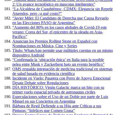
2: Un avance tecnológico en mascotas inteligentes”
“La Alcaldesa de Cuauhtémoc, CDMX: Elegancia sin Repetir
Atuendos, pero ¿a qué costo?”
“Javier Milei: El Candidato de Derecha que Causa Revuelo
en las Elecciones PASO de Argentina”
“Aumento del 80% en los casos globales de Covid-19 este
verano: Corea del Sur, el epicentro de la oleada en Asia-
Pacífico”
Anuncian los Premios Rolling Stone en Español con
Nominaciones en Música, Cine y Series
Título: WhatsApp permite usar múltiples cuentas en un mismo
dispositivo Android
“Confirmada la ‘ubicación épica’ en Italia para la posible
pelea entre Musk y Zuckerberg bajo un evento benéfico”
OMS respalda integración de medicina tradicional en sistemas
de salud basada en evidencia científica
Incidente en Vuelo: Pasajera con Perro de Apoyo Emocional
Desata Debate sobre Regulaciones
DÍA HISTÓRICO: Virgin Galactic marca un hito con su
primer vuelo espacial privado de astronautas civiles
Especulaciones sobre el Uso de un Doble por parte de Luis
Miguel en sus Conciertos en Argentina
Bárbara de Regil Defiende a su Hija ante Críticas a sus
Pinturas: “Infelices que Comen Grasa”