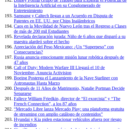
Disney Forma Grupo de Trabajo para Explorar el Potencial de
la Inteligencia Artificial en su Conglomerado de
Entretenimiento
Samsung y Caltech llegan a un Acuerdo en Disputa de
Patentes en EE. UU. por Chips Inalámbricos
Caos en la Movilidad de Nuevo León tras el Regreso a Clases
de más de 200 mil Estudiantes
Revelada declaración jurada: Niño de 6 años que disparó a su
maestra alardeó sobre el hecho
Apreciación del Peso Mexicano: ¿Un “Superpeso” con
Consecuencias?
Rusia anuncia emocionante misión lunar robótica después de
47 años
Call of Duty: Modern Warfare III Llegará el 10 de
Noviembre, Anuncia Activision
Boeing Posterga el Lanzamiento de la Nave Starliner con
Astronautas Hasta Marzo
Después de 11 Años de Matrimonio, Natalie Portman Decide
Separarse
Fallece William Friedkin, director de “El exorcista” y “The
French Connection”, a los 87 años
“Mercado Libre lanza Mercado Play: una plataforma gratuita
de streaming con amplio catálogo de contenidos”
Hyundai y Kia piden estacionar vehículos afuera por riesgo
de incendios