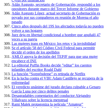
Cyrus por difamación
Adán Augusto, secretario de Gobernación, respondió a los
opositores durante marco del Tercer Informe de Gobierno
Adán Augusto López, actual secretario de Gobernación es
poyado por sus compañeros en reunión de Morena el año
pasado
Cinco años después del 19S los afectados todavía no pueden
volver a sus hogares
Juez deja en libertad condicional a hombre que apuñaló 47
veces a su pareja
Las mujeres trans en México: los retos y la invisibilidad
Se el artículo 58 del Código Civil Federal para permitir
decidir el orden de los apellidos
AMLO apoya la decisión del TEPJF para que una mujer
encabece el INE
La editorial Puffin Books decide ”editar” los cuentos
infantiles del escritor Roald Dahl
La función “Sorpréndeme” es retirada de Netflix
En la lucha contra el VIH: Adam Castillejo se recupera de la
enfermedad
El veredicto unánime del jurado declara culpable a Genaro
García Luna por cinco delitos penales
Desagradables comentarios del conductor Alejandro
Villalvazo sobre la licencia menstrual
Rami Malek protagoniza la película ”Amateur”