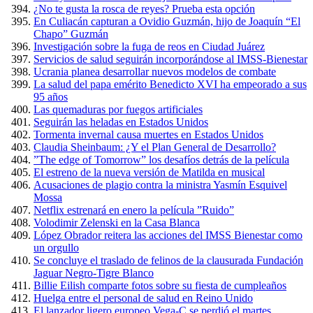
¿No te gusta la rosca de reyes? Prueba esta opción
En Culiacán capturan a Ovidio Guzmán, hijo de Joaquín “El
Chapo” Guzmán
Investigación sobre la fuga de reos en Ciudad Juárez
Servicios de salud seguirán incorporándose al IMSS-Bienestar
Ucrania planea desarrollar nuevos modelos de combate
La salud del papa emérito Benedicto XVI ha empeorado a sus
95 años
Las quemaduras por fuegos artificiales
Seguirán las heladas en Estados Unidos
Tormenta invernal causa muertes en Estados Unidos
Claudia Sheinbaum: ¿Y el Plan General de Desarrollo?
”The edge of Tomorrow” los desafíos detrás de la película
El estreno de la nueva versión de Matilda en musical
Acusaciones de plagio contra la ministra Yasmín Esquivel
Mossa
Netflix estrenará en enero la película ”Ruido”
Volodimir Zelenski en la Casa Blanca
López Obrador reitera las acciones del IMSS Bienestar como
un orgullo
Se concluye el traslado de felinos de la clausurada Fundación
Jaguar Negro-Tigre Blanco
Billie Eilish comparte fotos sobre su fiesta de cumpleaños
Huelga entre el personal de salud en Reino Unido
El lanzador ligero europeo Vega-C se perdió el martes