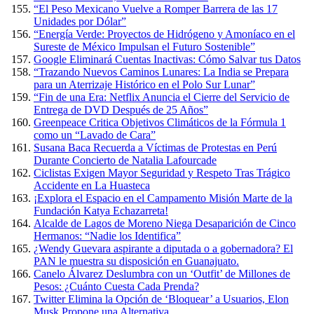
“El Peso Mexicano Vuelve a Romper Barrera de las 17
Unidades por Dólar”
“Energía Verde: Proyectos de Hidrógeno y Amoníaco en el
Sureste de México Impulsan el Futuro Sostenible”
Google Eliminará Cuentas Inactivas: Cómo Salvar tus Datos
“Trazando Nuevos Caminos Lunares: La India se Prepara
para un Aterrizaje Histórico en el Polo Sur Lunar”
“Fin de una Era: Netflix Anuncia el Cierre del Servicio de
Entrega de DVD Después de 25 Años”
Greenpeace Critica Objetivos Climáticos de la Fórmula 1
como un “Lavado de Cara”
Susana Baca Recuerda a Víctimas de Protestas en Perú
Durante Concierto de Natalia Lafourcade
Ciclistas Exigen Mayor Seguridad y Respeto Tras Trágico
Accidente en La Huasteca
¡Explora el Espacio en el Campamento Misión Marte de la
Fundación Katya Echazarreta!
Alcalde de Lagos de Moreno Niega Desaparición de Cinco
Hermanos: “Nadie los Identifica”
¿Wendy Guevara aspirante a diputada o a gobernadora? El
PAN le muestra su disposición en Guanajuato.
Canelo Álvarez Deslumbra con un ‘Outfit’ de Millones de
Pesos: ¿Cuánto Cuesta Cada Prenda?
Twitter Elimina la Opción de ‘Bloquear’ a Usuarios, Elon
Musk Propone una Alternativa