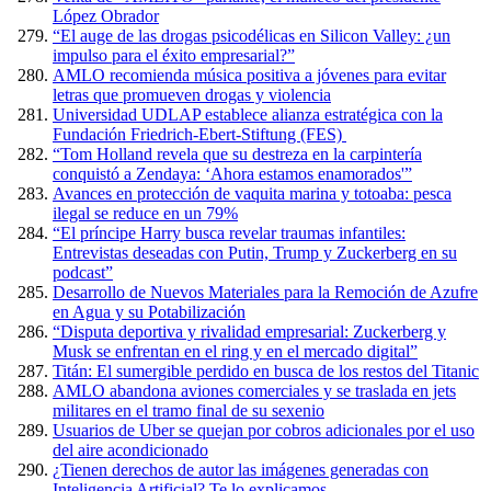
López Obrador
“El auge de las drogas psicodélicas en Silicon Valley: ¿un
impulso para el éxito empresarial?”
AMLO recomienda música positiva a jóvenes para evitar
letras que promueven drogas y violencia
Universidad UDLAP establece alianza estratégica con la
Fundación Friedrich-Ebert-Stiftung (FES)
“Tom Holland revela que su destreza en la carpintería
conquistó a Zendaya: ‘Ahora estamos enamorados'”
Avances en protección de vaquita marina y totoaba: pesca
ilegal se reduce en un 79%
“El príncipe Harry busca revelar traumas infantiles:
Entrevistas deseadas con Putin, Trump y Zuckerberg en su
podcast”
Desarrollo de Nuevos Materiales para la Remoción de Azufre
en Agua y su Potabilización
“Disputa deportiva y rivalidad empresarial: Zuckerberg y
Musk se enfrentan en el ring y en el mercado digital”
Titán: El sumergible perdido en busca de los restos del Titanic
AMLO abandona aviones comerciales y se traslada en jets
militares en el tramo final de su sexenio
Usuarios de Uber se quejan por cobros adicionales por el uso
del aire acondicionado
¿Tienen derechos de autor las imágenes generadas con
Inteligencia Artificial? Te lo explicamos.