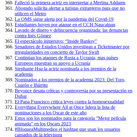
Falleció la primera actriz en interpretar a Merlina Addams
Abogado solicita alertar a turistas extranjeros para que no
utilicen el Metro
La OMS sigue alerta por la pandemia del Covid-19
Estudiantes huyen por ataque en el CCH Naucalpan
Lavado de dinero y delincuencia organizada: las denuncias
contra Inés Gómez
El espectáculo inmersivo: “Inside Banksy”
Senadores de Estados Unidos investigan a Ticketmaster por
irregularidades en concierto de Taylor Swift
Continúan los ataques de Rusia a Ucrania, mas países
Europeos muestran su apoyo a Ucrania
Stephanie Hsu la actriz nominada a los premios de la
academia
Nominados a los premios de la academia 2023: Del Toro,
Cuarón e Iñárritu
Beyonce desata críticas y controversia por su presentación en
Dubai
El Papa Francisco critica leyes contra la homosexualidad
Everything Everywhere All at Once lidera la lista de
nominaciones a los Oscar de este año
Estos son los nominados para la categoría ”Mejor película
animada” en los Oscars 2023
#BloqueaMultimedios el hashtag que usan los usuarios
cansados de la televisora