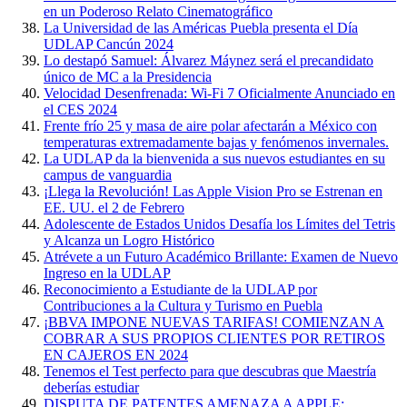
en un Poderoso Relato Cinematográfico
La Universidad de las Américas Puebla presenta el Día
UDLAP Cancún 2024
Lo destapó Samuel: Álvarez Máynez será el precandidato
único de MC a la Presidencia
Velocidad Desenfrenada: Wi-Fi 7 Oficialmente Anunciado en
el CES 2024
Frente frío 25 y masa de aire polar afectarán a México con
temperaturas extremadamente bajas y fenómenos invernales.
La UDLAP da la bienvenida a sus nuevos estudiantes en su
campus de vanguardia
¡Llega la Revolución! Las Apple Vision Pro se Estrenan en
EE. UU. el 2 de Febrero
Adolescente de Estados Unidos Desafía los Límites del Tetris
y Alcanza un Logro Histórico
Atrévete a un Futuro Académico Brillante: Examen de Nuevo
Ingreso en la UDLAP
Reconocimiento a Estudiante de la UDLAP por
Contribuciones a la Cultura y Turismo en Puebla
¡BBVA IMPONE NUEVAS TARIFAS! COMIENZAN A
COBRAR A SUS PROPIOS CLIENTES POR RETIROS
EN CAJEROS EN 2024
Tenemos el Test perfecto para que descubras que Maestría
deberías estudiar
DISPUTA DE PATENTES AMENAZA A APPLE: