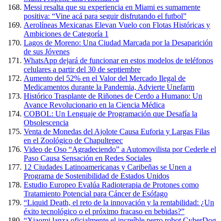
Messi resalta que su experiencia en Miami es sumamente
positiva: “Vine acá para seguir disfrutando el futbol”
Aerolíneas Mexicanas Elevan Vuelo con Flotas Históricas y
Ambiciones de Categoría 1
Lagos de Moreno: Una Ciudad Marcada por la Desaparición
de sus Jóvenes
WhatsApp dejará de funcionar en estos modelos de teléfonos
celulares a partir del 30 de septiembre
Aumento del 52% en el Valor del Mercado Ilegal de
Medicamentos durante la Pandemia, Advierte Unefarm
Histórico Trasplante de Riñones de Cerdo a Humano: Un
Avance Revolucionario en la Ciencia Médica
COBOL: Un Lenguaje de Programación que Desafía la
Obsolescencia
Venta de Monedas del Ajolote Causa Euforia y Largas Filas
en el Zoológico de Chapultepec
Video de Oso “Agradeciendo” a Automovilista por Cederle el
Paso Causa Sensación en Redes Sociales
12 Ciudades Latinoamericanas y Caribeñas se Unen a
Programa de Sostenibilidad de Estados Unidos
Estudio Europeo Evalúa Radioterapia de Protones como
Tratamiento Potencial para Cáncer de Esófago
“Liquid Death, el reto de la innovación y la rentabilidad: ¿Un
éxito tecnológico o el próximo fracaso en bebidas?”
“Xiaomi lanza oficialmente el increíble perro robot CyberDog