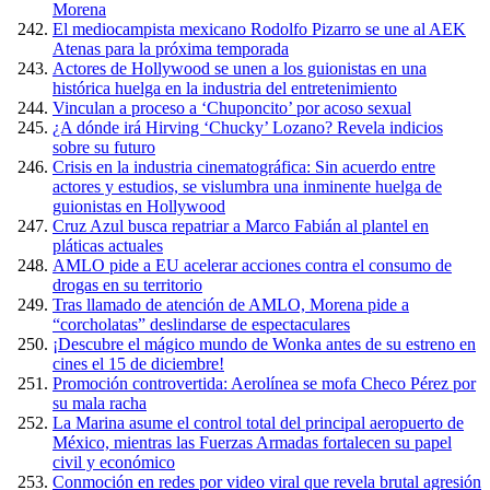
Morena
El mediocampista mexicano Rodolfo Pizarro se une al AEK
Atenas para la próxima temporada
Actores de Hollywood se unen a los guionistas en una
histórica huelga en la industria del entretenimiento
Vinculan a proceso a ‘Chuponcito’ por acoso sexual
¿A dónde irá Hirving ‘Chucky’ Lozano? Revela indicios
sobre su futuro
Crisis en la industria cinematográfica: Sin acuerdo entre
actores y estudios, se vislumbra una inminente huelga de
guionistas en Hollywood
Cruz Azul busca repatriar a Marco Fabián al plantel en
pláticas actuales
AMLO pide a EU acelerar acciones contra el consumo de
drogas en su territorio
Tras llamado de atención de AMLO, Morena pide a
“corcholatas” deslindarse de espectaculares
¡Descubre el mágico mundo de Wonka antes de su estreno en
cines el 15 de diciembre!
Promoción controvertida: Aerolínea se mofa Checo Pérez por
su mala racha
La Marina asume el control total del principal aeropuerto de
México, mientras las Fuerzas Armadas fortalecen su papel
civil y económico
Conmoción en redes por video viral que revela brutal agresión