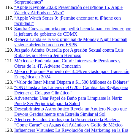
Sorprendentes”
“Apple Keynote 2023: Presentación del iPhone 15, Apple
Watch y AirPods en Vivo”
“Apple Watch Series 9: ¡Permite encontrar tu iPhone con
facilidad!”
Sandra Cuevas anuncia que pedirá licencia para contender por
la jefatura de gobierno de CDMX
Rebeca Landa es la voz principal de Monday Night Football
y sigue abriendo brecha en ESPN
Juzgado Admite Querella por Agresión Sexual contra Luis
Rubiales por Beso a Jenni Hermoso
México se Endeuda para Cubrir Intereses de Pensiones y
Obras de la 4T, Advierte Concamin
México Propone Aumento del 3.4% en Gasto para Transición
Energética en 2024
“Valor de Inter Miami Dispara a $1,500 Millones de Dólares”
“ONU Insta a los Líderes del G20 a Cambiar las Reglas para
Detener el Colapso Climático”
Advertencia: Usar Papel de Baño para Limpiarse la Nariz
Puede Ser Perjudicial para la Salud
Descubrimiento Astronómico Revela un Agujero Negro que
Devora Gradualmente una Estrella Similar al Sol
Alerta en Estados Unidos por la Presencia de la Bacteria
“Come Carne” en Aguas del Atlántico y Golfo de México
Influencers Virtuales: La Revolución del Marketing en la Era