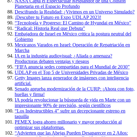
NASA Capta el Espectacular Resplandor de una Colisión
Planetaria en el Espacio Profundo
Descifrando la Realidad: ¿Vivimos en un Universo Simulado?
¡Descubre tu Futuro en Expo UDLAP 2023!
“Tecnología y Progreso: El Camino de Hyundai en México”
“Radical: Historia Real que Debuta”
Embajadora de Israel en México critica la postura neutral del
Gobierno
Mexicanos Varados en Israel: Operación de Repatriación en
Marcha
IA en la industria audiovisual: ¿Aliada o amenaza?
Productoras debaten ventajas y riesgos
“FIFA anuncia sedes compartidas para el Mundial de 2030”
UDLAP en el Top 5 de Universidades Privadas de México
Getty Images lanza generador de imágenes con inteligencia
artificial.
Senado aprueba modernización de la CURP: ¡Ahora con foto,
huellas y firma!
IA podría revolucionar la búsqueda de vida en Marte con un
impresionante 90% de precisión, según científicos
“Los Indestructibles 4” sufre un decepcionante estreno en
taquilla
PEMEX logra ahorro millonario y mayor producción al
optimizar sus plataformas.
“Advierten que las Abejas Pueden Desaparecer en 2 Años: