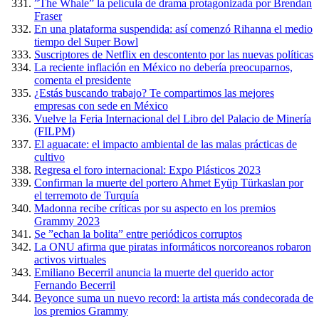
”The Whale” la película de drama protagonizada por Brendan
Fraser
En una plataforma suspendida: así comenzó Rihanna el medio
tiempo del Super Bowl
Suscriptores de Netflix en descontento por las nuevas políticas
La reciente inflación en México no debería preocuparnos,
comenta el presidente
¿Estás buscando trabajo? Te compartimos las mejores
empresas con sede en México
Vuelve la Feria Internacional del Libro del Palacio de Minería
(FILPM)
El aguacate: el impacto ambiental de las malas prácticas de
cultivo
Regresa el foro internacional: Expo Plásticos 2023
Confirman la muerte del portero Ahmet Eyüp Türkaslan por
el terremoto de Turquía
Madonna recibe críticas por su aspecto en los premios
Grammy 2023
Se ”echan la bolita” entre periódicos corruptos
La ONU afirma que piratas informáticos norcoreanos robaron
activos virtuales
Emiliano Becerril anuncia la muerte del querido actor
Fernando Becerril
Beyonce suma un nuevo record: la artista más condecorada de
los premios Grammy