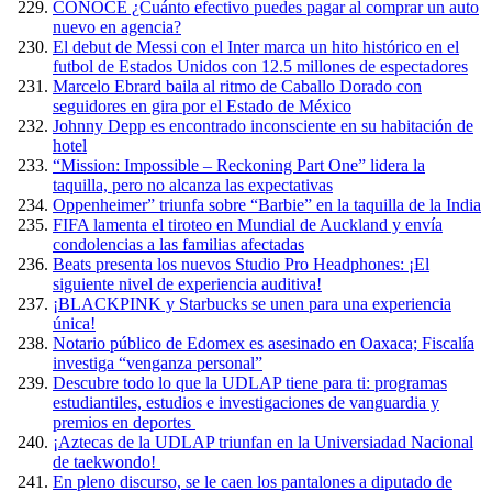
CONOCE ¿Cuánto efectivo puedes pagar al comprar un auto
nuevo en agencia?
El debut de Messi con el Inter marca un hito histórico en el
futbol de Estados Unidos con 12.5 millones de espectadores
Marcelo Ebrard baila al ritmo de Caballo Dorado con
seguidores en gira por el Estado de México
Johnny Depp es encontrado inconsciente en su habitación de
hotel
“Mission: Impossible – Reckoning Part One” lidera la
taquilla, pero no alcanza las expectativas
Oppenheimer” triunfa sobre “Barbie” en la taquilla de la India
FIFA lamenta el tiroteo en Mundial de Auckland y envía
condolencias a las familias afectadas
Beats presenta los nuevos Studio Pro Headphones: ¡El
siguiente nivel de experiencia auditiva!
¡BLACKPINK y Starbucks se unen para una experiencia
única!
Notario público de Edomex es asesinado en Oaxaca; Fiscalía
investiga “venganza personal”
Descubre todo lo que la UDLAP tiene para ti: programas
estudiantiles, estudios e investigaciones de vanguardia y
premios en deportes
¡Aztecas de la UDLAP triunfan en la Universiadad Nacional
de taekwondo!
En pleno discurso, se le caen los pantalones a diputado de