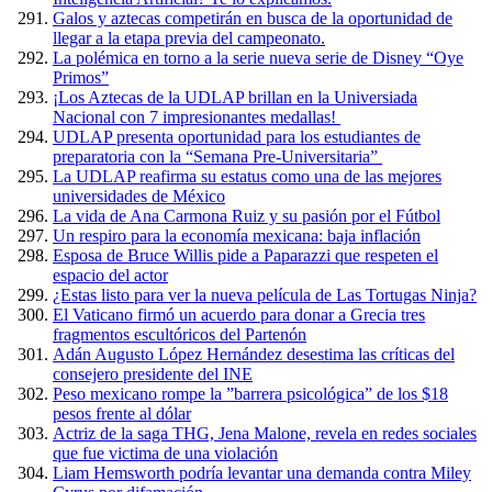
Galos y aztecas competirán en busca de la oportunidad de
llegar a la etapa previa del campeonato.
La polémica en torno a la serie nueva serie de Disney “Oye
Primos”
¡Los Aztecas de la UDLAP brillan en la Universiada
Nacional con 7 impresionantes medallas!
UDLAP presenta oportunidad para los estudiantes de
preparatoria con la “Semana Pre-Universitaria”
La UDLAP reafirma su estatus como una de las mejores
universidades de México
La vida de Ana Carmona Ruiz y su pasión por el Fútbol
Un respiro para la economía mexicana: baja inflación
Esposa de Bruce Willis pide a Paparazzi que respeten el
espacio del actor
¿Estas listo para ver la nueva película de Las Tortugas Ninja?
El Vaticano firmó un acuerdo para donar a Grecia tres
fragmentos escultóricos del Partenón
Adán Augusto López Hernández desestima las críticas del
consejero presidente del INE
Peso mexicano rompe la ”barrera psicológica” de los $18
pesos frente al dólar
Actriz de la saga THG, Jena Malone, revela en redes sociales
que fue victima de una violación
Liam Hemsworth podría levantar una demanda contra Miley