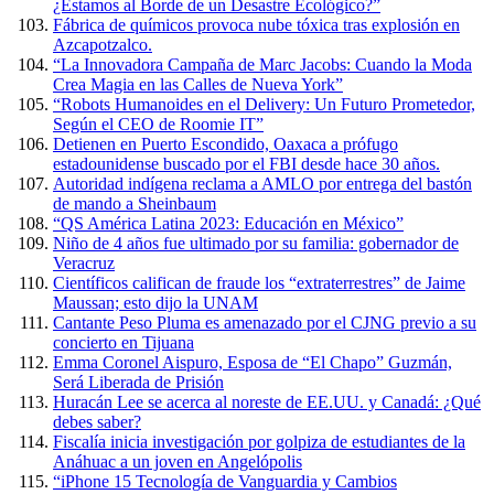
¿Estamos al Borde de un Desastre Ecológico?”
Fábrica de químicos provoca nube tóxica tras explosión en
Azcapotzalco.
“La Innovadora Campaña de Marc Jacobs: Cuando la Moda
Crea Magia en las Calles de Nueva York”
“Robots Humanoides en el Delivery: Un Futuro Prometedor,
Según el CEO de Roomie IT”
Detienen en Puerto Escondido, Oaxaca a prófugo
estadounidense buscado por el FBI desde hace 30 años.
Autoridad indígena reclama a AMLO por entrega del bastón
de mando a Sheinbaum
“QS América Latina 2023: Educación en México”
Niño de 4 años fue ultimado por su familia: gobernador de
Veracruz
Científicos califican de fraude los “extraterrestres” de Jaime
Maussan; esto dijo la UNAM
Cantante Peso Pluma es amenazado por el CJNG previo a su
concierto en Tijuana
Emma Coronel Aispuro, Esposa de “El Chapo” Guzmán,
Será Liberada de Prisión
Huracán Lee se acerca al noreste de EE.UU. y Canadá: ¿Qué
debes saber?
Fiscalía inicia investigación por golpiza de estudiantes de la
Anáhuac a un joven en Angelópolis
“iPhone 15 Tecnología de Vanguardia y Cambios