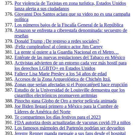
Por violencia de Taxistas en zona turística, Estados Unidos
lanza alerta a sus ciudadanos
Giovanni Dos Santos aclara que su video no es una campaña
política
Los números bajos de la Fiscalía General de la República
Amazon se enfrenta a ciberestafa denominada: secuestro de
reseñas
Donald Trump ¿De regreso a redes sociales?
¡Feliz cumpleaños! al cómico actor Jim Carrey
La gente sí quiere a la Guardia Nacional en el Metro…
Entérate de las nuevas regulaciones del Tabaco en México
Activistas advierten de un entorno cada vez más hostil para
los derechos LGBTQ+ en Estados Unidos
Fallece Lisa Marie Presley a los 54 años de edad
Accesos de la Zona Arqueológica de Chichén Itzá.
Zonas que serían afectadas si el Popocatépetl hace erupción
Estudio de la Universidad de Louisville demuestra que los
cigarrillos electrónicos promueven arritmias
Pinocho gana Globo de Oro a mejor película animada
Joe Biden llegará primero a México para la Cumbre de
Líderes de América del Norte
Te compartimos los días festivos para el 2023
FDA autoriza dosis actualizadas de vacunas covid-19 a niños
Los famosos mármoles del Partenón podrían ser devueltos
Jeremy Renner manda mensaje a sus fans desde el hospital