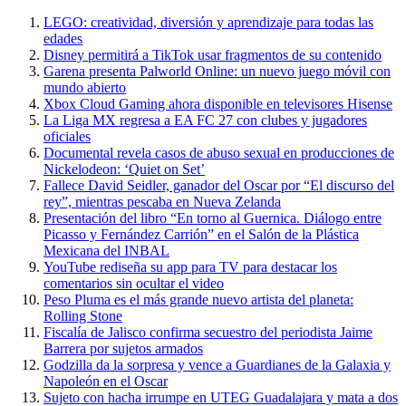
LEGO: creatividad, diversión y aprendizaje para todas las
edades
Disney permitirá a TikTok usar fragmentos de su contenido
Garena presenta Palworld Online: un nuevo juego móvil con
mundo abierto
Xbox Cloud Gaming ahora disponible en televisores Hisense
La Liga MX regresa a EA FC 27 con clubes y jugadores
oficiales
Documental revela casos de abuso sexual en producciones de
Nickelodeon: ‘Quiet on Set’
Fallece David Seidler, ganador del Oscar por “El discurso del
rey”, mientras pescaba en Nueva Zelanda
Presentación del libro “En torno al Guernica. Diálogo entre
Picasso y Fernández Carrión” en el Salón de la Plástica
Mexicana del INBAL
YouTube rediseña su app para TV para destacar los
comentarios sin ocultar el video
Peso Pluma es el más grande nuevo artista del planeta:
Rolling Stone
Fiscalía de Jalisco confirma secuestro del periodista Jaime
Barrera por sujetos armados
Godzilla da la sorpresa y vence a Guardianes de la Galaxia y
Napoleón en el Oscar
Sujeto con hacha irrumpe en UTEG Guadalajara y mata a dos