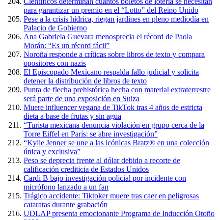
Científicos determinan cuántos boletos de lotería se necesitan
para garantizar un premio en el “Lotto” del Reino Unido
Pese a la crisis hídrica, riegan jardines en pleno mediodía en
Palacio de Gobierno
Ana Gabriela Guevara menosprecia el récord de Paola
Morán: “Es un récord fácil”
Noroña responde a críticas sobre libros de texto y compara
opositores con nazis
El Episcopado Mexicano respalda fallo judicial y solicita
detener la distribución de libros de texto
Punta de flecha prehistórica hecha con material extraterrestre
será parte de una exposición en Suiza
Muere influencer vegana de TikTok tras 4 años de estricta
dieta a base de frutas y sin agua
“Turista mexicana denuncia violación en grupo cerca de la
Torre Eiffel en París: se abre investigación”
“Kylie Jenner se une a las icónicas Bratz® en una colección
única y exclusiva”
Peso se deprecia frente al dólar debido a recorte de
calificación crediticia de Estados Unidos
Cardi B bajo investigación policial por incidente con
micrófono lanzado a un fan
Trágico accidente: Tiktoker muere tras caer en peligrosas
cataratas durante grabación
UDLAP presenta emocionante Programa de Inducción Otoño