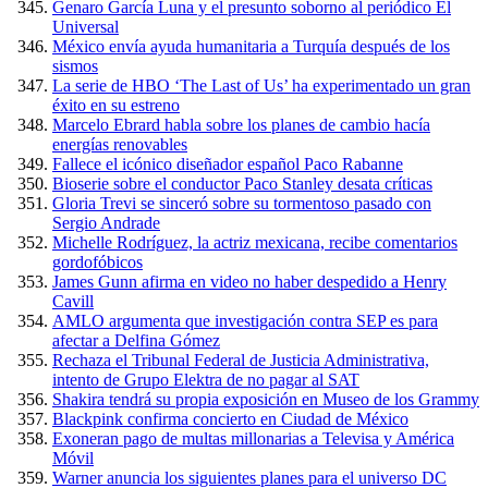
Genaro García Luna y el presunto soborno al periódico El
Universal
México envía ayuda humanitaria a Turquía después de los
sismos
La serie de HBO ‘The Last of Us’ ha experimentado un gran
éxito en su estreno
Marcelo Ebrard habla sobre los planes de cambio hacía
energías renovables
Fallece el icónico diseñador español Paco Rabanne
Bioserie sobre el conductor Paco Stanley desata críticas
Gloria Trevi se sinceró sobre su tormentoso pasado con
Sergio Andrade
Michelle Rodríguez, la actriz mexicana, recibe comentarios
gordofóbicos
James Gunn afirma en video no haber despedido a Henry
Cavill
AMLO argumenta que investigación contra SEP es para
afectar a Delfina Gómez
Rechaza el Tribunal Federal de Justicia Administrativa,
intento de Grupo Elektra de no pagar al SAT
Shakira tendrá su propia exposición en Museo de los Grammy
Blackpink confirma concierto en Ciudad de México
Exoneran pago de multas millonarias a Televisa y América
Móvil
Warner anuncia los siguientes planes para el universo DC