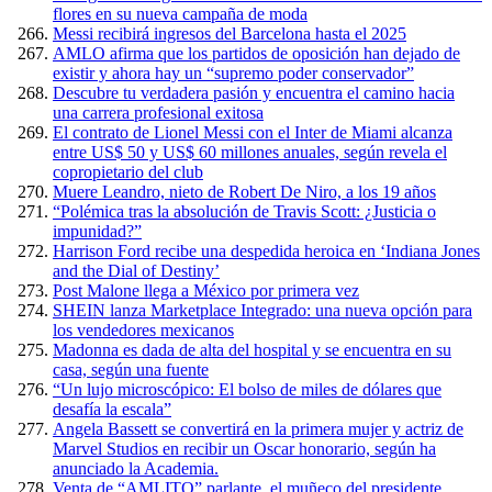
flores en su nueva campaña de moda
Messi recibirá ingresos del Barcelona hasta el 2025
AMLO afirma que los partidos de oposición han dejado de
existir y ahora hay un “supremo poder conservador”
Descubre tu verdadera pasión y encuentra el camino hacia
una carrera profesional exitosa
El contrato de Lionel Messi con el Inter de Miami alcanza
entre US$ 50 y US$ 60 millones anuales, según revela el
copropietario del club
Muere Leandro, nieto de Robert De Niro, a los 19 años
“Polémica tras la absolución de Travis Scott: ¿Justicia o
impunidad?”
Harrison Ford recibe una despedida heroica en ‘Indiana Jones
and the Dial of Destiny’
Post Malone llega a México por primera vez
SHEIN lanza Marketplace Integrado: una nueva opción para
los vendedores mexicanos
Madonna es dada de alta del hospital y se encuentra en su
casa, según una fuente
“Un lujo microscópico: El bolso de miles de dólares que
desafía la escala”
Angela Bassett se convertirá en la primera mujer y actriz de
Marvel Studios en recibir un Oscar honorario, según ha
anunciado la Academia.
Venta de “AMLITO” parlante, el muñeco del presidente