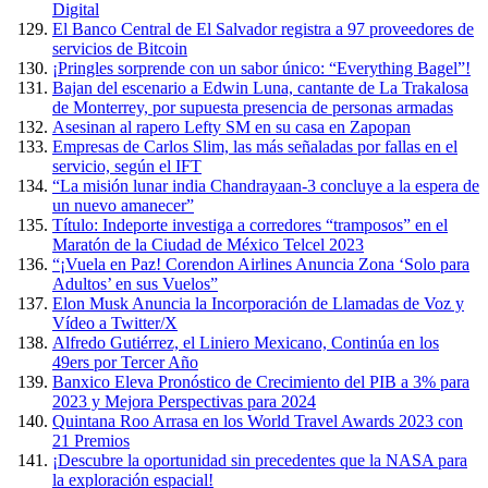
Digital
El Banco Central de El Salvador registra a 97 proveedores de
servicios de Bitcoin
¡Pringles sorprende con un sabor único: “Everything Bagel”!
Bajan del escenario a Edwin Luna, cantante de La Trakalosa
de Monterrey, por supuesta presencia de personas armadas
Asesinan al rapero Lefty SM en su casa en Zapopan
Empresas de Carlos Slim, las más señaladas por fallas en el
servicio, según el IFT
“La misión lunar india Chandrayaan-3 concluye a la espera de
un nuevo amanecer”
Título: Indeporte investiga a corredores “tramposos” en el
Maratón de la Ciudad de México Telcel 2023
“¡Vuela en Paz! Corendon Airlines Anuncia Zona ‘Solo para
Adultos’ en sus Vuelos”
Elon Musk Anuncia la Incorporación de Llamadas de Voz y
Vídeo a Twitter/X
Alfredo Gutiérrez, el Liniero Mexicano, Continúa en los
49ers por Tercer Año
Banxico Eleva Pronóstico de Crecimiento del PIB a 3% para
2023 y Mejora Perspectivas para 2024
Quintana Roo Arrasa en los World Travel Awards 2023 con
21 Premios
¡Descubre la oportunidad sin precedentes que la NASA para
la exploración espacial!