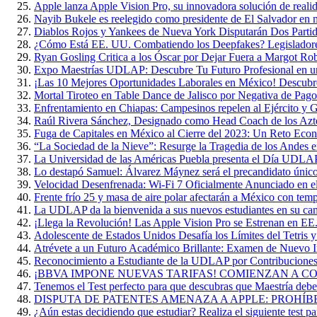
Apple lanza Apple Vision Pro, su innovadora solución de reali
Nayib Bukele es reelegido como presidente de El Salvador en 
Diablos Rojos y Yankees de Nueva York Disputarán Dos Parti
¿Cómo Está EE. UU. Combatiendo los Deepfakes? Legisladore
Ryan Gosling Critica a los Óscar por Dejar Fuera a Margot Ro
Expo Maestrías UDLAP: Descubre Tu Futuro Profesional en u
¡Las 10 Mejores Oportunidades Laborales en México! Descubr
Mortal Tiroteo en Table Dance de Jalisco por Negativa de Pago
Enfrentamiento en Chiapas: Campesinos repelen al Ejército y G
Raúl Rivera Sánchez, Designado como Head Coach de los A
Fuga de Capitales en México al Cierre del 2023: Un Reto Eco
“La Sociedad de la Nieve”: Resurge la Tragedia de los Andes 
La Universidad de las Américas Puebla presenta el Día UDL
Lo destapó Samuel: Álvarez Máynez será el precandidato único
Velocidad Desenfrenada: Wi-Fi 7 Oficialmente Anunciado en 
Frente frío 25 y masa de aire polar afectarán a México con te
La UDLAP da la bienvenida a sus nuevos estudiantes en su ca
¡Llega la Revolución! Las Apple Vision Pro se Estrenan en EE
Adolescente de Estados Unidos Desafía los Límites del Tetris 
Atrévete a un Futuro Académico Brillante: Examen de Nuevo
Reconocimiento a Estudiante de la UDLAP por Contribuciones 
¡BBVA IMPONE NUEVAS TARIFAS! COMIENZAN A COB
Tenemos el Test perfecto para que descubras que Maestría deber
DISPUTA DE PATENTES AMENAZA A APPLE: PROHÍB
¿Aún estas decidiendo que estudiar? Realiza el siguiente test par