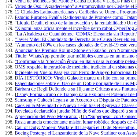
Venta de Monedas del Ajolote Causa Euforia y Largas Filas en
Video de Oso “Agradeciendo” a Automovilista por Cederle el 
12 Ciudades Latinoamericanas y Caribeñas se Unen a Programa
Estudio Europeo Evalúa Radioterapia de Protones como Tratam
“Liquid Death, el reto de la innovación y la rentabilidad: ¿Un 
“Xiaomi lanza oficialmente el increíble perro robot CyberDog 
“La Alcaldesa de Cuauhtémoc, CDMX: Elegancia sin Repetir A
“Javier Milei: El Candidato de Derecha que Causa Revuelo en
“Aumento del 80% en los casos globales de Covid-19 este verano
Anuncian los Premios Rolling Stone en Español con Nominacio
Título: WhatsApp permite usar múltiples cuentas en un mismo 
“Confirmada la ‘ubicación épica’ en Italia para la posible pel
OMS respalda integración de medicina tradicional en sistemas d
Incidente en Vuelo: Pasajera con Perro de Apoyo Emocional D
DÍA HISTÓRICO: Virgin Galactic marca un hito con su primer v
Especulaciones sobre el Uso de un Doble por parte de Luis Mig
Bárbara de Regil Defiende a su Hija ante Críticas a sus Pintur
Disney Forma Grupo de Trabajo para Explorar el Potencial de l
Samsung y Caltech llegan a un Acuerdo en Disputa de Patente
Caos en la Movilidad de Nuevo León tras el Regreso a Clases 
Revelada declaración jurada: Niño de 6 años que disparó a su m
Apreciación del Peso Mexicano: ¿Un “Superpeso” con Consec
Rusia anuncia emocionante misión lunar robótica después de 4
Call of Duty: Modern Warfare III Llegará el 10 de Noviembre,
Boeing Posterga el Lanzamiento de la Nave Starliner con Astr