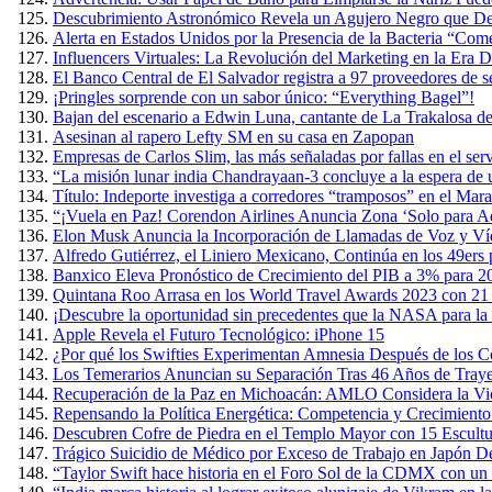
Descubrimiento Astronómico Revela un Agujero Negro que Devo
Alerta en Estados Unidos por la Presencia de la Bacteria “Co
Influencers Virtuales: La Revolución del Marketing en la Era Di
El Banco Central de El Salvador registra a 97 proveedores de s
¡Pringles sorprende con un sabor único: “Everything Bagel”!
Bajan del escenario a Edwin Luna, cantante de La Trakalosa de
Asesinan al rapero Lefty SM en su casa en Zapopan
Empresas de Carlos Slim, las más señaladas por fallas en el ser
“La misión lunar india Chandrayaan-3 concluye a la espera de
Título: Indeporte investiga a corredores “tramposos” en el Ma
“¡Vuela en Paz! Corendon Airlines Anuncia Zona ‘Solo para Ad
Elon Musk Anuncia la Incorporación de Llamadas de Voz y Ví
Alfredo Gutiérrez, el Liniero Mexicano, Continúa en los 49ers
Banxico Eleva Pronóstico de Crecimiento del PIB a 3% para 2
Quintana Roo Arrasa en los World Travel Awards 2023 con 21
¡Descubre la oportunidad sin precedentes que la NASA para la 
Apple Revela el Futuro Tecnológico: iPhone 15
¿Por qué los Swifties Experimentan Amnesia Después de los Co
Los Temerarios Anuncian su Separación Tras 46 Años de Traye
Recuperación de la Paz en Michoacán: AMLO Considera la Viol
Repensando la Política Energética: Competencia y Crecimient
Descubren Cofre de Piedra en el Templo Mayor con 15 Escult
Trágico Suicidio de Médico por Exceso de Trabajo en Japón D
“Taylor Swift hace historia en el Foro Sol de la CDMX con un 