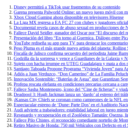
Disney permitirá a TikTok usar fragmentos de su contenido
Garena presenta Palworld Online: un nuevo juego móvil con m
Xbox Cloud Gaming ahora disponible en televisores Hisense
La Liga MX regresa a EA FC 27 con clubes y jugadores oficial
Documental revela casos de abuso sexual en producciones de N
Fallece David Seidler, ganador del Oscar por “El discurso del
Presentación del libro “En torno al Guernica. Diálogo entre P
YouTube rediseña su app para TV para destacar los comentarios 
Peso Pluma es el más grande nuevo artista del planeta: Rolling
Fiscalía de Jalisco confirma secuestro del periodista Jaime Barr
Godzilla da la sorpresa y vence a Guardianes de la Galaxia y 
Sujeto con hacha irrumpe en UTEG Guadalajara y mata a dos 
Santiago Taboada Propone Programa “Vivienda Joven” para 
Adiós a Juan Verduzco, “Don Camerino” de La Familia Peluche
Innovación Sostenible: “Baterías de Agua” que Garantizan Seg
Profepa rescata elefanta en condiciones precarias cercana a carr
Fallece Sasha Montenegro, ícono del “Cine de ficheras” y viuda
Deadpool 3: Hugh Jackman lanza un ‘dardo’ al estreno del trái
¡Kansas City Chiefs se coronan como campeones de la NFL en 
Espectacular estreno de ‘Dune: Parte Dos’ en el Auditorio Nac
Audi advierte a trabajadores: estabilidad laboral en juego mientr
Resguardo y recuperación en el Zoológico Tamatán: Osezna, linc
Fallece Pilo Chistes, el reconocido comediante norteño de Mon
Retiro Masivo de Honda: 750 mil Vehículos con Defecto en el 