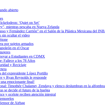
undo abierto
es
ickelodeon: ‘Quiet on Set’
 rey”, mientras pescaba en Nueva Zelanda
icasso y Fernández Carrión” en el Salón de la Plástica Mexicana del I
sin ocultar el video
 Stone
era por sujetos armados
Napoleón en el Oscar
mujeres
Apoyar a Estudiantes en CDMX
: Fallece a los 78 Años
uridad y Reciclaje
etera
 del expresidente López Portillo
ler y Ryan Reynolds le responde
una emocionante final!
ional: Timothée Chalamet, Zendaya y elenco deslumbran en la alfombra 
as se decide el futuro de la huelga
e y ocelote reciben atención integral
temorelos
Sensor de Airbag