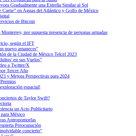
ra Gradualmente una Estrella Similar al Sol
me Carne” en Aguas del Atlántico y Golfo de México
gital
ervicios de Bitcoin
 Monterrey, por supuesta presencia de personas armadas
vicio, según el IFT
 un nuevo amanecer”
ratón de la Ciudad de México Telcel 2023
ultos’ en sus Vuelos”
deo a Twitter/X
 por Tercer Año
023 y Mejora Perspectivas para 2024
 Premios
exploración espacial!
nciertos de Taylor Swift?
ctoria
encia un Acto Publicitario
o para México
uras Antropomorfas
espierta Preocupación
inolvidable concierto”