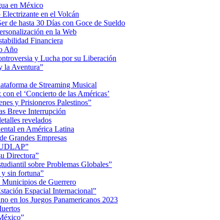
Agua en México
Electrizante en el Volcán
er de hasta 30 Días con Goce de Sueldo
ersonalización en la Web
tabilidad Financiera
mo Año
Controversia y Lucha por su Liberación
 la Aventura”
lataforma de Streaming Musical
on el ‘Concierto de las Américas’
nes y Prisioneros Palestinos”
as Breve Interrupción
detalles revelados
ental en América Latina
 de Grandes Empresas
de UDLAP”
su Directora”
iantil sobre Problemas Globales”
 y sin fortuna”
 Municipios de Guerrero
tación Espacial Internacional”
ino en los Juegos Panamericanos 2023
uertos
 México”