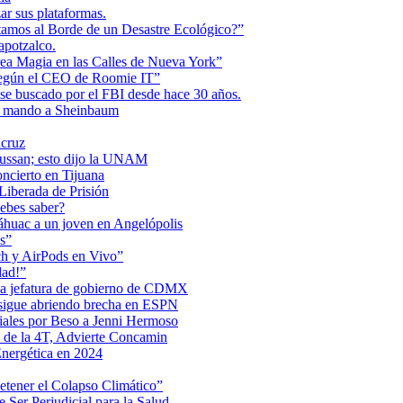
r sus plataformas.
tamos al Borde de un Desastre Ecológico?”
apotzalco.
a Magia en las Calles de Nueva York”
Según el CEO de Roomie IT”
se buscado por el FBI desde hace 30 años.
de mando a Sheinbaum
acruz
Maussan; esto dijo la UNAM
ncierto en Tijuana
iberada de Prisión
ebes saber?
Anáhuac a un joven en Angelópolis
s”
ch y AirPods en Vivo”
dad!”
 la jefatura de gobierno de CDMX
 sigue abriendo brecha en ESPN
iales por Beso a Jenni Hermoso
 de la 4T, Advierte Concamin
nergética en 2024
etener el Colapso Climático”
 Ser Perjudicial para la Salud