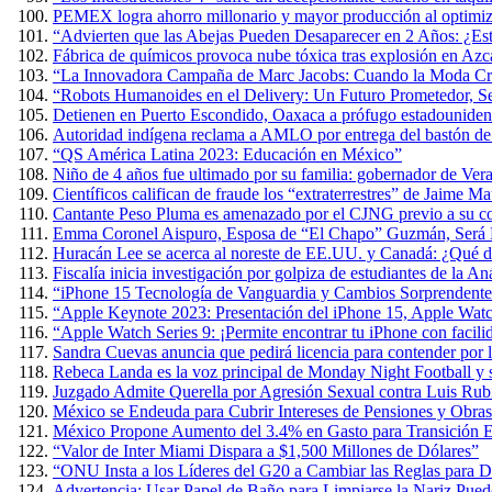
PEMEX logra ahorro millonario y mayor producción al optimiza
“Advierten que las Abejas Pueden Desaparecer en 2 Años: ¿Es
Fábrica de químicos provoca nube tóxica tras explosión en Azc
“La Innovadora Campaña de Marc Jacobs: Cuando la Moda Cre
“Robots Humanoides en el Delivery: Un Futuro Prometedor, 
Detienen en Puerto Escondido, Oaxaca a prófugo estadouniden
Autoridad indígena reclama a AMLO por entrega del bastón 
“QS América Latina 2023: Educación en México”
Niño de 4 años fue ultimado por su familia: gobernador de Ver
Científicos califican de fraude los “extraterrestres” de Jaime 
Cantante Peso Pluma es amenazado por el CJNG previo a su co
Emma Coronel Aispuro, Esposa de “El Chapo” Guzmán, Será L
Huracán Lee se acerca al noreste de EE.UU. y Canadá: ¿Qué d
Fiscalía inicia investigación por golpiza de estudiantes de la 
“iPhone 15 Tecnología de Vanguardia y Cambios Sorprendente
“Apple Keynote 2023: Presentación del iPhone 15, Apple Wat
“Apple Watch Series 9: ¡Permite encontrar tu iPhone con facili
Sandra Cuevas anuncia que pedirá licencia para contender por
Rebeca Landa es la voz principal de Monday Night Football y
Juzgado Admite Querella por Agresión Sexual contra Luis Rub
México se Endeuda para Cubrir Intereses de Pensiones y Obras
México Propone Aumento del 3.4% en Gasto para Transición E
“Valor de Inter Miami Dispara a $1,500 Millones de Dólares”
“ONU Insta a los Líderes del G20 a Cambiar las Reglas para D
Advertencia: Usar Papel de Baño para Limpiarse la Nariz Puede