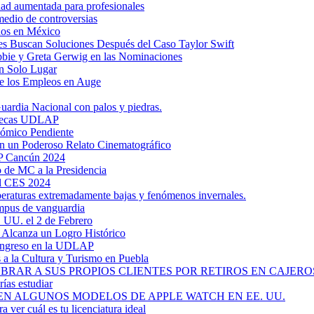
dad aumentada para profesionales
medio de controversias
dos en México
s Buscan Soluciones Después del Caso Taylor Swift
bbie y Greta Gerwig en las Nominaciones
n Solo Lugar
e los Empleos en Auge
uardia Nacional con palos y piedras.
ztecas UDLAP
nómico Pendiente
en un Poderoso Relato Cinematográfico
AP Cancún 2024
 de MC a la Presidencia
el CES 2024
mperaturas extremadamente bajas y fenómenos invernales.
mpus de vanguardia
. UU. el 2 de Febrero
y Alcanza un Logro Histórico
 Ingreso en la UDLAP
a la Cultura y Turismo en Puebla
RAR A SUS PROPIOS CLIENTES POR RETIROS EN CAJEROS
ías estudiar
EN ALGUNOS MODELOS DE APPLE WATCH EN EE. UU.
a ver cuál es tu licenciatura ideal