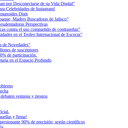
an por Desconectarse de su Vida Digital”
ara Celebridades de Instagram!
humanoides Digit
paque, Madres Buscadoras de Jalisco”
esalentadoras Perspectivas
cas contra el uso compartido de contraseñas”
dades en el Trofeo Internacional de Escocia”
na de Novedades”
lones de suscriptores
0% de participación.
aria en el Espacio Profundo
Gobierno
archa
 debaten ventajas y riesgos
icial.
uellas y firma!
presionante 90% de precisión, según científicos
la