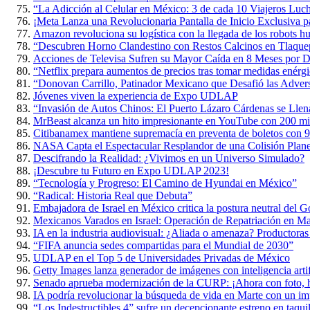
“La Adicción al Celular en México: 3 de cada 10 Viajeros Luch
¡Meta Lanza una Revolucionaria Pantalla de Inicio Exclusiva p
Amazon revoluciona su logística con la llegada de los robots 
“Descubren Horno Clandestino con Restos Calcinos en Tlaque
Acciones de Televisa Sufren su Mayor Caída en 8 Meses por D
“Netflix prepara aumentos de precios tras tomar medidas enérgi
“Donovan Carrillo, Patinador Mexicano que Desafió las Adversi
Jóvenes viven la experiencia de Expo UDLAP
“Invasión de Autos Chinos: El Puerto Lázaro Cárdenas se Lle
MrBeast alcanza un hito impresionante en YouTube con 200 mil
Citibanamex mantiene supremacía en preventa de boletos con 9
NASA Capta el Espectacular Resplandor de una Colisión Planet
Descifrando la Realidad: ¿Vivimos en un Universo Simulado?
¡Descubre tu Futuro en Expo UDLAP 2023!
“Tecnología y Progreso: El Camino de Hyundai en México”
“Radical: Historia Real que Debuta”
Embajadora de Israel en México critica la postura neutral del 
Mexicanos Varados en Israel: Operación de Repatriación en M
IA en la industria audiovisual: ¿Aliada o amenaza? Productoras
“FIFA anuncia sedes compartidas para el Mundial de 2030”
UDLAP en el Top 5 de Universidades Privadas de México
Getty Images lanza generador de imágenes con inteligencia artif
Senado aprueba modernización de la CURP: ¡Ahora con foto, h
IA podría revolucionar la búsqueda de vida en Marte con un im
“Los Indestructibles 4” sufre un decepcionante estreno en taquil