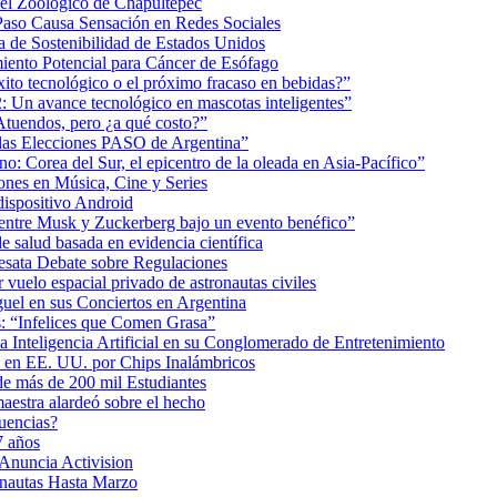
 el Zoológico de Chapultepec
Paso Causa Sensación en Redes Sociales
 de Sostenibilidad de Estados Unidos
iento Potencial para Cáncer de Esófago
éxito tecnológico o el próximo fracaso en bebidas?”
2: Un avance tecnológico en mascotas inteligentes”
tuendos, pero ¿a qué costo?”
 las Elecciones PASO de Argentina”
: Corea del Sur, el epicentro de la oleada en Asia-Pacífico”
nes en Música, Cine y Series
dispositivo Android
ea entre Musk y Zuckerberg bajo un evento benéfico”
e salud basada en evidencia científica
esata Debate sobre Regulaciones
uelo espacial privado de astronautas civiles
uel en sus Conciertos en Argentina
as: “Infelices que Comen Grasa”
a Inteligencia Artificial en su Conglomerado de Entretenimiento
s en EE. UU. por Chips Inalámbricos
de más de 200 mil Estudiantes
aestra alardeó sobre el hecho
uencias?
7 años
 Anuncia Activision
onautas Hasta Marzo