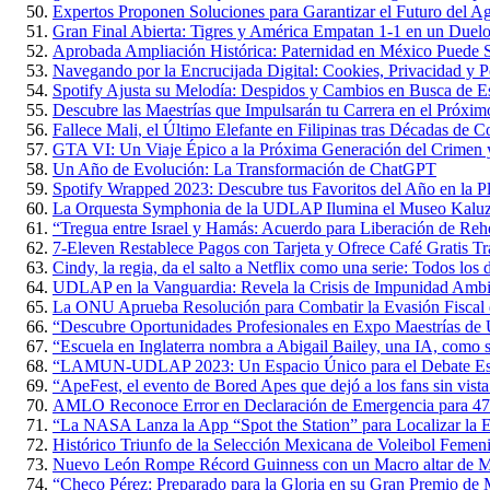
Expertos Proponen Soluciones para Garantizar el Futuro del 
Gran Final Abierta: Tigres y América Empatan 1-1 en un Duelo 
Aprobada Ampliación Histórica: Paternidad en México Puede S
Navegando por la Encrucijada Digital: Cookies, Privacidad y P
Spotify Ajusta su Melodía: Despidos y Cambios en Busca de Es
Descubre las Maestrías que Impulsarán tu Carrera en el Próxi
Fallece Mali, el Último Elefante en Filipinas tras Décadas de 
GTA VI: Un Viaje Épico a la Próxima Generación del Crimen y
Un Año de Evolución: La Transformación de ChatGPT
Spotify Wrapped 2023: Descubre tus Favoritos del Año en la P
La Orquesta Symphonia de la UDLAP Ilumina el Museo Kaluz c
“Tregua entre Israel y Hamás: Acuerdo para Liberación de Rehe
7-Eleven Restablece Pagos con Tarjeta y Ofrece Café Gratis Tr
Cindy, la regia, da el salto a Netflix como una serie: Todos los 
UDLAP en la Vanguardia: Revela la Crisis de Impunidad Ambi
La ONU Aprueba Resolución para Combatir la Evasión Fiscal
“Descubre Oportunidades Profesionales en Expo Maestrías 
“Escuela en Inglaterra nombra a Abigail Bailey, una IA, como 
“LAMUN-UDLAP 2023: Un Espacio Único para el Debate Estud
“ApeFest, el evento de Bored Apes que dejó a los fans sin vista
AMLO Reconoce Error en Declaración de Emergencia para 47
“La NASA Lanza la App “Spot the Station” para Localizar la Es
Histórico Triunfo de la Selección Mexicana de Voleibol Femen
Nuevo León Rompe Récord Guinness con un Macro altar de M
“Checo Pérez: Preparado para la Gloria en su Gran Premio de