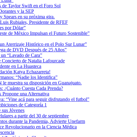
la Luna”
 de Taylor Swift en el Foro Sol
 Dorantes y la SEP
ey Spears en su próxima gira.
Luis Rubiales, Presidente de RFEF
es por Dólar”
ste de México Impulsan el Futuro Sostenible”
n Aterrizaje Histórico en el Polo Sur Lunar”
ntrega de DVD Después de 25 Años”
o un “Lavado de Cara”
 Concierto de Natalia Lafourcade
idente en La Huasteca
dación Katya Echazarreta!
anos: “Nadie los Identifica”
 le muestra su disposición en Guanajuato.
os: ¿Cuánto Cuesta Cada Prenda?
k Propone una Alternativa
: “Vine acá para seguir disfrutando el futbol”
biciones de Categoría 1
 sus Jóvenes
ulares a partir del 30 de septiembre
ntos durante la Pandemia, Advierte Unefarm
ce Revolucionario en la Ciencia Médica
scencia