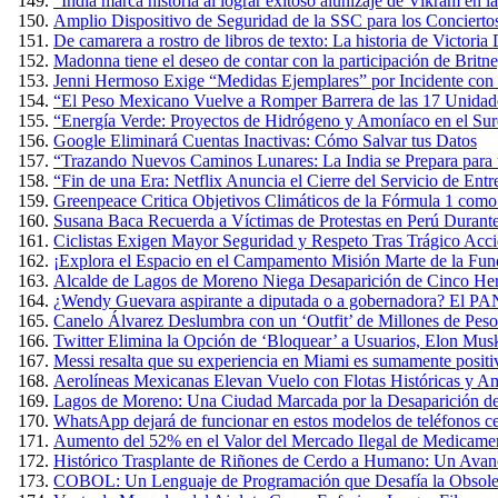
“India marca historia al lograr exitoso alunizaje de Vikram en 
Amplio Dispositivo de Seguridad de la SSC para los Conciertos
De camarera a rostro de libros de texto: La historia de Victoria
Madonna tiene el deseo de contar con la participación de Britn
Jenni Hermoso Exige “Medidas Ejemplares” por Incidente con 
“El Peso Mexicano Vuelve a Romper Barrera de las 17 Unidad
“Energía Verde: Proyectos de Hidrógeno y Amoníaco en el Sure
Google Eliminará Cuentas Inactivas: Cómo Salvar tus Datos
“Trazando Nuevos Caminos Lunares: La India se Prepara para u
“Fin de una Era: Netflix Anuncia el Cierre del Servicio de E
Greenpeace Critica Objetivos Climáticos de la Fórmula 1 com
Susana Baca Recuerda a Víctimas de Protestas en Perú Durante
Ciclistas Exigen Mayor Seguridad y Respeto Tras Trágico Acc
¡Explora el Espacio en el Campamento Misión Marte de la Fun
Alcalde de Lagos de Moreno Niega Desaparición de Cinco Herm
¿Wendy Guevara aspirante a diputada o a gobernadora? El PAN
Canelo Álvarez Deslumbra con un ‘Outfit’ de Millones de Pes
Twitter Elimina la Opción de ‘Bloquear’ a Usuarios, Elon Mus
Messi resalta que su experiencia en Miami es sumamente positiva
Aerolíneas Mexicanas Elevan Vuelo con Flotas Históricas y Am
Lagos de Moreno: Una Ciudad Marcada por la Desaparición de
WhatsApp dejará de funcionar en estos modelos de teléfonos cel
Aumento del 52% en el Valor del Mercado Ilegal de Medicame
Histórico Trasplante de Riñones de Cerdo a Humano: Un Avan
COBOL: Un Lenguaje de Programación que Desafía la Obsole