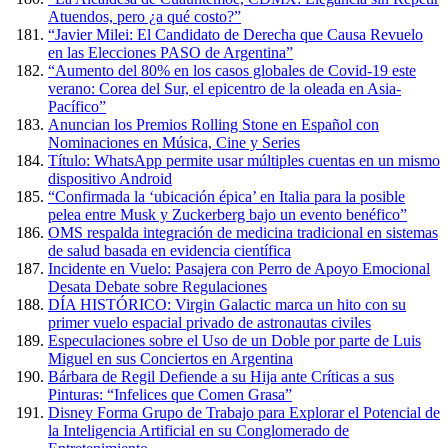
Atuendos, pero ¿a qué costo?”
“Javier Milei: El Candidato de Derecha que Causa Revuelo
en las Elecciones PASO de Argentina”
“Aumento del 80% en los casos globales de Covid-19 este
verano: Corea del Sur, el epicentro de la oleada en Asia-
Pacífico”
Anuncian los Premios Rolling Stone en Español con
Nominaciones en Música, Cine y Series
Título: WhatsApp permite usar múltiples cuentas en un mismo
dispositivo Android
“Confirmada la ‘ubicación épica’ en Italia para la posible
pelea entre Musk y Zuckerberg bajo un evento benéfico”
OMS respalda integración de medicina tradicional en sistemas
de salud basada en evidencia científica
Incidente en Vuelo: Pasajera con Perro de Apoyo Emocional
Desata Debate sobre Regulaciones
DÍA HISTÓRICO: Virgin Galactic marca un hito con su
primer vuelo espacial privado de astronautas civiles
Especulaciones sobre el Uso de un Doble por parte de Luis
Miguel en sus Conciertos en Argentina
Bárbara de Regil Defiende a su Hija ante Críticas a sus
Pinturas: “Infelices que Comen Grasa”
Disney Forma Grupo de Trabajo para Explorar el Potencial de
la Inteligencia Artificial en su Conglomerado de