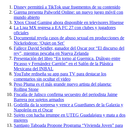
Disney permitirá a TikTok usar fragmentos de su contenido
Garena presenta Palworld Online: un nuevo juego móvil con
mundo abierto
Xbox Cloud Gaming ahora disponible en televisores Hisense
La Liga MX regresa a EA FC 27 con clubes y jugadores
oficiales
Documental revela casos de abuso sexual en producciones de
Nickelodeon: ‘Quiet on Set’
Fallece David Seidler, ganador del Oscar por “El discurso del
rey”, mientras pescaba en Nueva Zelanda
Presentación del libro “En torno al Guernica. Diálogo entre
Picasso y Fernández Carrión” en el Salón de la Plástica
Mexicana del INBAL
YouTube rediseña su app para TV para destacar los
comentarios sin ocultar el video
Peso Pluma es el más grande nuevo artista del planeta:
Rolling Stone
Fiscalía de Jalisco confirma secuestro del periodista Jaime
Barrera por sujetos armados
Godzilla da la sorpresa y vence a Guardianes de la Galaxia y
Napoleón en el Oscar
Sujeto con hacha irrumpe en UTEG Guadalajara y mata a dos
mujeres
Santiago Taboada Propone Programa “Vivienda Joven” para