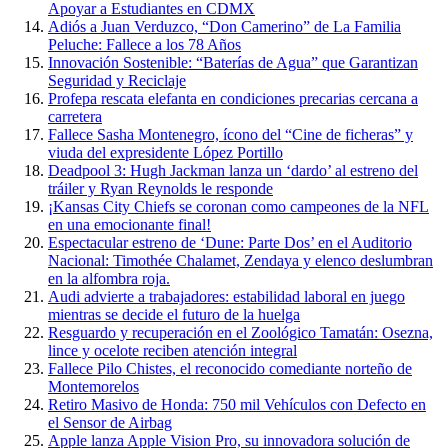
Apoyar a Estudiantes en CDMX
Adiós a Juan Verduzco, “Don Camerino” de La Familia
Peluche: Fallece a los 78 Años
Innovación Sostenible: “Baterías de Agua” que Garantizan
Seguridad y Reciclaje
Profepa rescata elefanta en condiciones precarias cercana a
carretera
Fallece Sasha Montenegro, ícono del “Cine de ficheras” y
viuda del expresidente López Portillo
Deadpool 3: Hugh Jackman lanza un ‘dardo’ al estreno del
tráiler y Ryan Reynolds le responde
¡Kansas City Chiefs se coronan como campeones de la NFL
en una emocionante final!
Espectacular estreno de ‘Dune: Parte Dos’ en el Auditorio
Nacional: Timothée Chalamet, Zendaya y elenco deslumbran
en la alfombra roja.
Audi advierte a trabajadores: estabilidad laboral en juego
mientras se decide el futuro de la huelga
Resguardo y recuperación en el Zoológico Tamatán: Osezna,
lince y ocelote reciben atención integral
Fallece Pilo Chistes, el reconocido comediante norteño de
Montemorelos
Retiro Masivo de Honda: 750 mil Vehículos con Defecto en
el Sensor de Airbag
Apple lanza Apple Vision Pro, su innovadora solución de