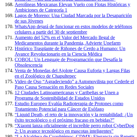
Aerolíneas Mexicanas Elevan Vuelo con Flotas Históricas y
Ambiciones de Categoría 1
Lagos de Moreno: Una Ciudad Marcada por la Desaparición
de sus Jóvenes
WhatsApp dejará de funcionar en estos modelos de teléfonos
celulares a partir del 30 de septiembre
Aumento del 52% en el Valor del Mercado Ilegal de
Medicamentos durante la Pandemia, Advierte Unefarm
Histórico Trasplante de Riñones de Cerdo a Humano: Un
Avance Revolucionario en la Ciencia Médica
COBOL: Un Lenguaje de Programación que Desafía la
Obsolescencia
Venta de Monedas del Ajolote Causa Euforia y Largas Filas
en el Zoológico de Chapultepec
Video de Oso “Agradeciendo” a Automovilista por Cederle el
Paso Causa Sensación en Redes Sociales
12 Ciudades Latinoamericanas y Caribeñas se Unen a
Programa de Sostenibilidad de Estados Unidos
Estudio Europeo Evalúa Radioterapia de Protones como
Tratamiento Potencial para Cáncer de Esófago
“Liquid Death, el reto de la innovación y la rentabilidad: ¿Un
éxito tecnológico o el próximo fracaso en bebidas?”
“Xiaomi lanza oficialmente el increíble perro robot CyberDog
2: Un avance tecnológico en mascotas inteligentes”
“La Alcaldesa de Cuauhtémoc, CDMX: Elegancia sin Repetir