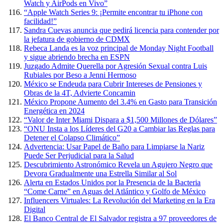
Watch y AirPods en Vivo”
“Apple Watch Series 9: ¡Permite encontrar tu iPhone con
facilidad!”
Sandra Cuevas anuncia que pedirá licencia para contender por
la jefatura de gobierno de CDMX
Rebeca Landa es la voz principal de Monday Night Football
y sigue abriendo brecha en ESPN
Juzgado Admite Querella por Agresión Sexual contra Luis
Rubiales por Beso a Jenni Hermoso
México se Endeuda para Cubrir Intereses de Pensiones y
Obras de la 4T, Advierte Concamin
México Propone Aumento del 3.4% en Gasto para Transición
Energética en 2024
“Valor de Inter Miami Dispara a $1,500 Millones de Dólares”
“ONU Insta a los Líderes del G20 a Cambiar las Reglas para
Detener el Colapso Climático”
Advertencia: Usar Papel de Baño para Limpiarse la Nariz
Puede Ser Perjudicial para la Salud
Descubrimiento Astronómico Revela un Agujero Negro que
Devora Gradualmente una Estrella Similar al Sol
Alerta en Estados Unidos por la Presencia de la Bacteria
“Come Carne” en Aguas del Atlántico y Golfo de México
Influencers Virtuales: La Revolución del Marketing en la Era
Digital
El Banco Central de El Salvador registra a 97 proveedores de