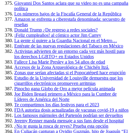
Giovanni Dos Santos aclara que su video no es una campaña
política
Los números bajos de la Fiscalía General de la República
Amazon se enfrenta a ciberestafa denominada: secuestro de
reseñas
Donald Trump ¿De regreso a redes sociales?
¡Feliz cumpleaños! al cómico actor Jim Carrey
La gente sí quiere a la Guardia Nacional en el Metro…
Entérate de las nuevas regulaciones del Tabaco en México
Activistas advierten de un entorno cada vez más hostil para
los derechos LGBTQ+ en Estados Unidos
Fallece Lisa Marie Presley a los 54 años de edad
Accesos de la Zona Arqueológica de Chichén Itzá.
Zonas que serían afectadas si el Popocatépetl hace erupción
Estudio de la Universidad de Louisville demuestra que los
cigarrillos electrónicos promueven arritmias
Pinocho gana Globo de Oro a mejor película animada
Joe Biden llegará primero a México para la Cumbre de
Líderes de América del Norte
Te compartimos los días festivos para el 2023
FDA autoriza dosis actualizadas de vacunas covid-19 a niños
Los famosos mármoles del Partenón podrían ser devueltos
Jeremy Renner manda mensaje a sus fans desde el hospital
¿No te gusta la rosca de reyes? Prueba esta opción
En Culiacán capturan a Ovidio Guzmán, hijo de Joaquín “El