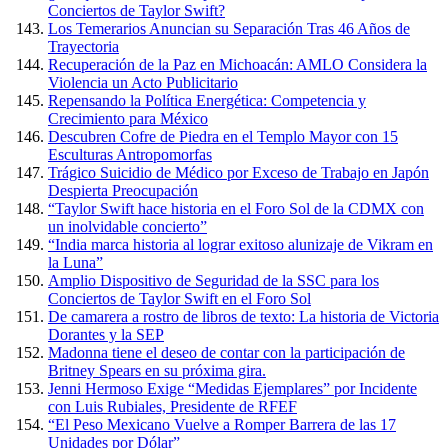
Conciertos de Taylor Swift?
Los Temerarios Anuncian su Separación Tras 46 Años de
Trayectoria
Recuperación de la Paz en Michoacán: AMLO Considera la
Violencia un Acto Publicitario
Repensando la Política Energética: Competencia y
Crecimiento para México
Descubren Cofre de Piedra en el Templo Mayor con 15
Esculturas Antropomorfas
Trágico Suicidio de Médico por Exceso de Trabajo en Japón
Despierta Preocupación
“Taylor Swift hace historia en el Foro Sol de la CDMX con
un inolvidable concierto”
“India marca historia al lograr exitoso alunizaje de Vikram en
la Luna”
Amplio Dispositivo de Seguridad de la SSC para los
Conciertos de Taylor Swift en el Foro Sol
De camarera a rostro de libros de texto: La historia de Victoria
Dorantes y la SEP
Madonna tiene el deseo de contar con la participación de
Britney Spears en su próxima gira.
Jenni Hermoso Exige “Medidas Ejemplares” por Incidente
con Luis Rubiales, Presidente de RFEF
“El Peso Mexicano Vuelve a Romper Barrera de las 17
Unidades por Dólar”