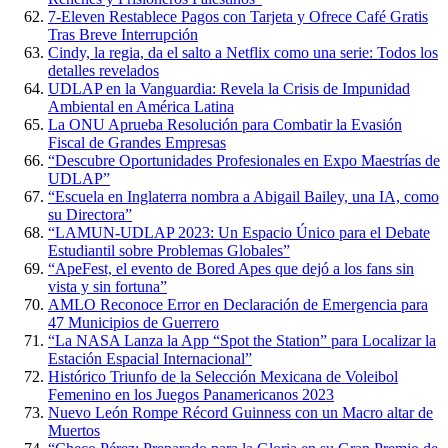
7-Eleven Restablece Pagos con Tarjeta y Ofrece Café Gratis
Tras Breve Interrupción
Cindy, la regia, da el salto a Netflix como una serie: Todos los
detalles revelados
UDLAP en la Vanguardia: Revela la Crisis de Impunidad
Ambiental en América Latina
La ONU Aprueba Resolución para Combatir la Evasión
Fiscal de Grandes Empresas
“Descubre Oportunidades Profesionales en Expo Maestrías de
UDLAP”
“Escuela en Inglaterra nombra a Abigail Bailey, una IA, como
su Directora”
“LAMUN-UDLAP 2023: Un Espacio Único para el Debate
Estudiantil sobre Problemas Globales”
“ApeFest, el evento de Bored Apes que dejó a los fans sin
vista y sin fortuna”
AMLO Reconoce Error en Declaración de Emergencia para
47 Municipios de Guerrero
“La NASA Lanza la App “Spot the Station” para Localizar la
Estación Espacial Internacional”
Histórico Triunfo de la Selección Mexicana de Voleibol
Femenino en los Juegos Panamericanos 2023
Nuevo León Rompe Récord Guinness con un Macro altar de
Muertos