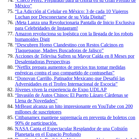
“Checo Pérez: Preparado para la Gloria en su Gran Premio de
México”
“La Adicción al Celular en México: 3 de cada 10 Viajeros
Luchan por Desconectarse de su Vida Digital”
¡Meta Lanza una Revolucionaria Pantalla de Inicio Exclusiva
para Celebridades de Instagram!
Amazon revoluciona su logística con la llegada de los robots
humanoides Digit
“Descubren Horno Clandestino con Restos Calcinos en
Tlaquepaque, Madres Buscadoras de Jalisco”
Acciones de Televisa Sufren su Mayor Caída en 8 Meses por
Desalentadoras Perspectivas
“Netflix prepara aumentos de precios tras tomar medidas
enérgicas contra el uso compartido de contraseñas”
“Donovan Carrillo, Patinador Mexicano que Desafió las
Adversidades en el Trofeo Internacional de Escocia”
Jóvenes viven la experiencia de Expo UDLAP
“Invasión de Autos Chinos: El Puerto Lázaro Cárdenas se
Llena de Novedades”
MrBeast alcanza un hito impresionante en YouTube con 200
millones de suscriptores
Citibanamex mantiene supremacía en preventa de boletos con
90% de participación.
NASA Capta el Espectacular Resplandor de una Colisión
Planetaria en el Espacio Profundo