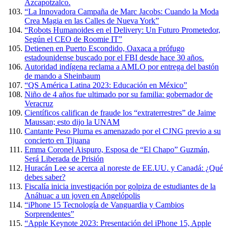
Azcapotzalco.
“La Innovadora Campaña de Marc Jacobs: Cuando la Moda
Crea Magia en las Calles de Nueva York”
“Robots Humanoides en el Delivery: Un Futuro Prometedor,
Según el CEO de Roomie IT”
Detienen en Puerto Escondido, Oaxaca a prófugo
estadounidense buscado por el FBI desde hace 30 años.
Autoridad indígena reclama a AMLO por entrega del bastón
de mando a Sheinbaum
“QS América Latina 2023: Educación en México”
Niño de 4 años fue ultimado por su familia: gobernador de
Veracruz
Científicos califican de fraude los “extraterrestres” de Jaime
Maussan; esto dijo la UNAM
Cantante Peso Pluma es amenazado por el CJNG previo a su
concierto en Tijuana
Emma Coronel Aispuro, Esposa de “El Chapo” Guzmán,
Será Liberada de Prisión
Huracán Lee se acerca al noreste de EE.UU. y Canadá: ¿Qué
debes saber?
Fiscalía inicia investigación por golpiza de estudiantes de la
Anáhuac a un joven en Angelópolis
“iPhone 15 Tecnología de Vanguardia y Cambios
Sorprendentes”
“Apple Keynote 2023: Presentación del iPhone 15, Apple