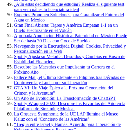
¿Aún estas decidiendo que estudiar? Realiza el siguiente test
para ver cuál es tu licenciatura ideal
Expertos Proponen Soluciones para Garantizar el Futuro del
Agua en México
Gran Final Abierta: Tigres y América Empatan 1-1 en un
Duelo Electrizante en el Volcán
Aprobada Ampliación Histórica: Paternidad en México Puede
Ser de hasta 30 Días con Goce de Sueldo
Navegando por la Encrucijada Digital: Cookies, Privacidad y
Personalización en la Web
Spotify Ajusta su Melodía: Despidos y Cambios en Busca de
Estabilidad Financiera
Descubre las Maestrías que Impulsarán tu Carrera en el
Próximo Año
Fallece Mali, el Último Elefante en Filipinas tras Décadas de
Controversia y Lucha por su Liberación
GTA VI: Un Viaje Épico a la Próxima Generación del
Crimen y la Aventura”
Un Año de Evolución: La Transformación de ChatGPT
Spotify Wrapped 2023: Descubre tus Favoritos del Año en la
Plataforma de Streaming Musical
La Orquesta Symphonia de la UDLAP Ilumina el Museo
Kaluz con el ‘Concierto de las Américas’
“Tregua entre Israel y Hamás: Acuerdo para Liberación de
Rehenes y Prisioneros Palestinos”