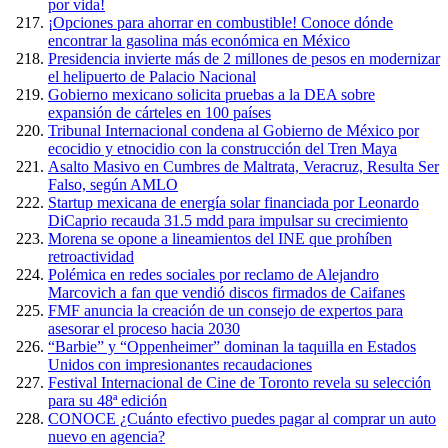
por vida!
¡Opciones para ahorrar en combustible! Conoce dónde
encontrar la gasolina más económica en México
Presidencia invierte más de 2 millones de pesos en modernizar
el helipuerto de Palacio Nacional
Gobierno mexicano solicita pruebas a la DEA sobre
expansión de cárteles en 100 países
Tribunal Internacional condena al Gobierno de México por
ecocidio y etnocidio con la construcción del Tren Maya
Asalto Masivo en Cumbres de Maltrata, Veracruz, Resulta Ser
Falso, según AMLO
Startup mexicana de energía solar financiada por Leonardo
DiCaprio recauda 31.5 mdd para impulsar su crecimiento
Morena se opone a lineamientos del INE que prohíben
retroactividad
Polémica en redes sociales por reclamo de Alejandro
Marcovich a fan que vendió discos firmados de Caifanes
FMF anuncia la creación de un consejo de expertos para
asesorar el proceso hacia 2030
“Barbie” y “Oppenheimer” dominan la taquilla en Estados
Unidos con impresionantes recaudaciones
Festival Internacional de Cine de Toronto revela su selección
para su 48ª edición
CONOCE ¿Cuánto efectivo puedes pagar al comprar un auto
nuevo en agencia?