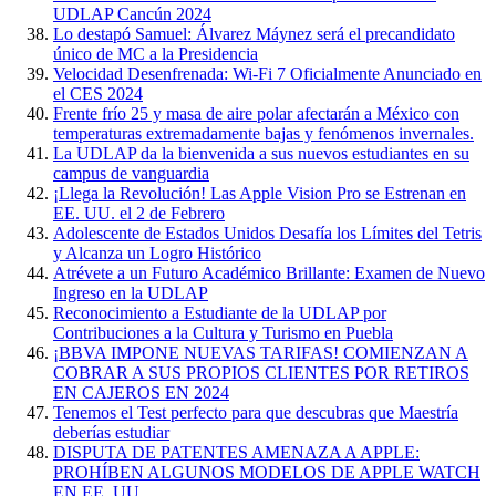
UDLAP Cancún 2024
Lo destapó Samuel: Álvarez Máynez será el precandidato
único de MC a la Presidencia
Velocidad Desenfrenada: Wi-Fi 7 Oficialmente Anunciado en
el CES 2024
Frente frío 25 y masa de aire polar afectarán a México con
temperaturas extremadamente bajas y fenómenos invernales.
La UDLAP da la bienvenida a sus nuevos estudiantes en su
campus de vanguardia
¡Llega la Revolución! Las Apple Vision Pro se Estrenan en
EE. UU. el 2 de Febrero
Adolescente de Estados Unidos Desafía los Límites del Tetris
y Alcanza un Logro Histórico
Atrévete a un Futuro Académico Brillante: Examen de Nuevo
Ingreso en la UDLAP
Reconocimiento a Estudiante de la UDLAP por
Contribuciones a la Cultura y Turismo en Puebla
¡BBVA IMPONE NUEVAS TARIFAS! COMIENZAN A
COBRAR A SUS PROPIOS CLIENTES POR RETIROS
EN CAJEROS EN 2024
Tenemos el Test perfecto para que descubras que Maestría
deberías estudiar
DISPUTA DE PATENTES AMENAZA A APPLE:
PROHÍBEN ALGUNOS MODELOS DE APPLE WATCH
EN EE. UU.