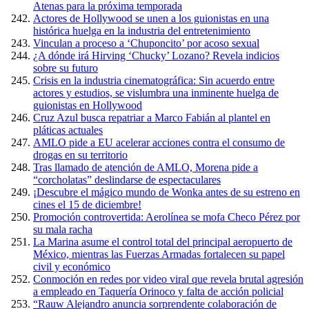
Atenas para la próxima temporada
Actores de Hollywood se unen a los guionistas en una
histórica huelga en la industria del entretenimiento
Vinculan a proceso a ‘Chuponcito’ por acoso sexual
¿A dónde irá Hirving ‘Chucky’ Lozano? Revela indicios
sobre su futuro
Crisis en la industria cinematográfica: Sin acuerdo entre
actores y estudios, se vislumbra una inminente huelga de
guionistas en Hollywood
Cruz Azul busca repatriar a Marco Fabián al plantel en
pláticas actuales
AMLO pide a EU acelerar acciones contra el consumo de
drogas en su territorio
Tras llamado de atención de AMLO, Morena pide a
“corcholatas” deslindarse de espectaculares
¡Descubre el mágico mundo de Wonka antes de su estreno en
cines el 15 de diciembre!
Promoción controvertida: Aerolínea se mofa Checo Pérez por
su mala racha
La Marina asume el control total del principal aeropuerto de
México, mientras las Fuerzas Armadas fortalecen su papel
civil y económico
Conmoción en redes por video viral que revela brutal agresión
a empleado en Taquería Orinoco y falta de acción policial
“Rauw Alejandro anuncia sorprendente colaboración de