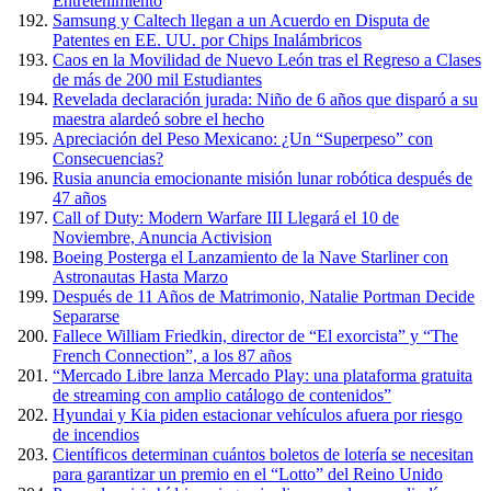
Entretenimiento
Samsung y Caltech llegan a un Acuerdo en Disputa de
Patentes en EE. UU. por Chips Inalámbricos
Caos en la Movilidad de Nuevo León tras el Regreso a Clases
de más de 200 mil Estudiantes
Revelada declaración jurada: Niño de 6 años que disparó a su
maestra alardeó sobre el hecho
Apreciación del Peso Mexicano: ¿Un “Superpeso” con
Consecuencias?
Rusia anuncia emocionante misión lunar robótica después de
47 años
Call of Duty: Modern Warfare III Llegará el 10 de
Noviembre, Anuncia Activision
Boeing Posterga el Lanzamiento de la Nave Starliner con
Astronautas Hasta Marzo
Después de 11 Años de Matrimonio, Natalie Portman Decide
Separarse
Fallece William Friedkin, director de “El exorcista” y “The
French Connection”, a los 87 años
“Mercado Libre lanza Mercado Play: una plataforma gratuita
de streaming con amplio catálogo de contenidos”
Hyundai y Kia piden estacionar vehículos afuera por riesgo
de incendios
Científicos determinan cuántos boletos de lotería se necesitan
para garantizar un premio en el “Lotto” del Reino Unido