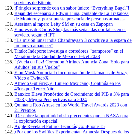
servicios de Bitcoin
¡Pringles sorprende con un sabor único: “Everything Bagel”!
Bajan del escenario a Edwin Luna, cantante de La Trakalosa
de Monterrey, por supuesta presencia de personas armadas
Asesinan al rapero Lefty SM en su casa en Zapopan
Empresas de Carlos Slim, las más señaladas por fallas en el
servicio, según el IFT
“La misión lunar india Chandrayaan-3 concluye a la espera de
un nuevo amanecer”
Título: Indeporte investiga a corredores “tramposos” en el
Maratón de la Ciudad de México Telcel 2023
“¡Vuela en Paz! Corendon Airlines Anuncia Zona ‘Solo para
Adultos’ en sus Vuelos”
Elon Musk Anuncia la Incorporación de Llamadas de Voz y
Vídeo a Twitter/X
Alfredo Gutiérrez, el Liniero Mexicano, Continúa en los
49ers por Tercer Año
Banxico Eleva Pronóstico de Crecimiento del PIB a 3% para
2023 y Mejora Perspectivas para 2024
Quintana Roo Arrasa en los World Travel Awards 2023 con
21 Premios
¡Descubre la oportunidad sin precedentes que la NASA para
la exploración espacial!
Apple Revela el Futuro Tecnológico: iPhone 15
¿Por qué los Swifties Experimentan Amnesia Después de los