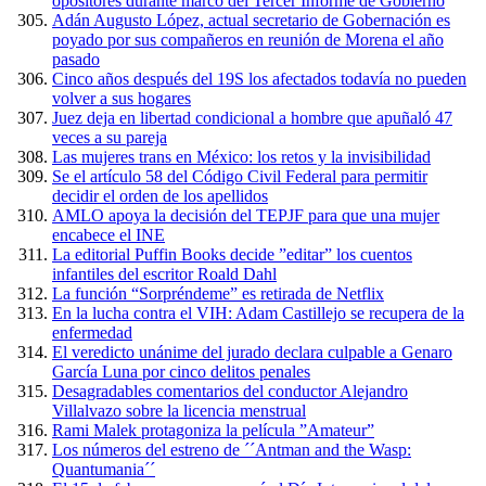
opositores durante marco del Tercer Informe de Gobierno
Adán Augusto López, actual secretario de Gobernación es
poyado por sus compañeros en reunión de Morena el año
pasado
Cinco años después del 19S los afectados todavía no pueden
volver a sus hogares
Juez deja en libertad condicional a hombre que apuñaló 47
veces a su pareja
Las mujeres trans en México: los retos y la invisibilidad
Se el artículo 58 del Código Civil Federal para permitir
decidir el orden de los apellidos
AMLO apoya la decisión del TEPJF para que una mujer
encabece el INE
La editorial Puffin Books decide ”editar” los cuentos
infantiles del escritor Roald Dahl
La función “Sorpréndeme” es retirada de Netflix
En la lucha contra el VIH: Adam Castillejo se recupera de la
enfermedad
El veredicto unánime del jurado declara culpable a Genaro
García Luna por cinco delitos penales
Desagradables comentarios del conductor Alejandro
Villalvazo sobre la licencia menstrual
Rami Malek protagoniza la película ”Amateur”
Los números del estreno de ´´Antman and the Wasp:
Quantumania´´