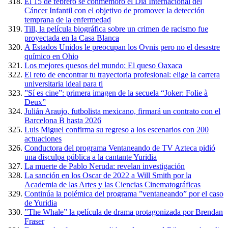
El 15 de febrero se conmemoró el Día Internacional del
Cáncer Infantil con el objetivo de promover la detección
temprana de la enfermedad
Till, la película biográfica sobre un crimen de racismo fue
proyectada en la Casa Blanca
A Estados Unidos le preocupan los Ovnis pero no el desastre
químico en Ohio
Los mejores quesos del mundo: El queso Oaxaca
El reto de encontrar tu trayectoria profesional: elige la carrera
universitaria ideal para ti
”Sí es cine”: primera imagen de la secuela “Joker: Folie à
Deux”
Julián Araujo, futbolista mexicano, firmará un contrato con el
Barcelona B hasta 2026
Luis Miguel confirma su regreso a los escenarios con 200
actuaciones
Conductora del programa Ventaneando de TV Azteca pidió
una disculpa pública a la cantante Yuridia
La muerte de Pablo Neruda: revelan investigación
La sanción en los Oscar de 2022 a Will Smith por la
Academia de las Artes y las Ciencias Cinematográficas
Continúa la polémica del programa ”ventaneando” por el caso
de Yuridia
”The Whale” la película de drama protagonizada por Brendan
Fraser