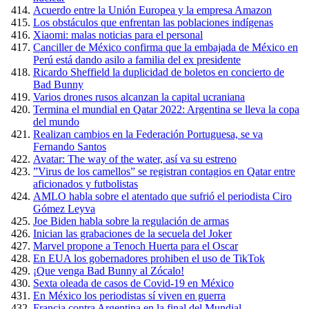
Acuerdo entre la Unión Europea y la empresa Amazon
Los obstáculos que enfrentan las poblaciones indígenas
Xiaomi: malas noticias para el personal
Canciller de México confirma que la embajada de México en
Perú está dando asilo a familia del ex presidente
Ricardo Sheffield la duplicidad de boletos en concierto de
Bad Bunny
Varios drones rusos alcanzan la capital ucraniana
Termina el mundial en Qatar 2022: Argentina se lleva la copa
del mundo
Realizan cambios en la Federación Portuguesa, se va
Fernando Santos
Avatar: The way of the water, así va su estreno
”Virus de los camellos” se registran contagios en Qatar entre
aficionados y futbolistas
AMLO habla sobre el atentado que sufrió el periodista Ciro
Gómez Leyva
Joe Biden habla sobre la regulación de armas
Inician las grabaciones de la secuela del Joker
Marvel propone a Tenoch Huerta para el Oscar
En EUA los gobernadores prohiben el uso de TikTok
¡Que venga Bad Bunny al Zócalo!
Sexta oleada de casos de Covid-19 en México
En México los periodistas sí viven en guerra
Francia contra Argentina en la final del Mundial