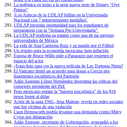
La polémica en torno a la serie nueva serie de Disney “Oye
Primos”
¡Los Aztecas de la UDLAP brillan en la Universiada
Nacional con 7 impresionantes medallas!
UDLAP presenta oportunidad para los estudiantes de
preparatoria con la “Semana Pre-Universitaria”
La UDLAP reafirma su estatus como una de las mejores
universidades de México
La vida de Ana Carmona Ruiz y su pasión por el Fútbol
Un respiro para la economía mexicana: baja inflación
Esposa de Bruce Willis pide a Paparazzi que respeten el
espacio del actor
¿Estas listo para ver la nueva película de Las Tortugas Ninja?
El Vaticano firmó un acuerdo para donar a Grecia tres
fragmentos escultóricos del Partenón
Adán Augusto López Hernández desestima las críticas del
consejero presidente del INE
Peso mexicano rompe la ”barrera psicológica” de los $18
pesos frente al dólar
Actriz de la saga THG, Jena Malone, revela en redes sociales
que fue victima de una violación
Liam Hemsworth podría levantar una demanda contra Miley
Cyrus por difamación
Adán Augusto, secretario de Gobernación, respondió a los