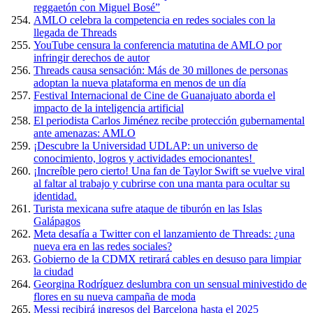
reggaetón con Miguel Bosé”
AMLO celebra la competencia en redes sociales con la
llegada de Threads
YouTube censura la conferencia matutina de AMLO por
infringir derechos de autor
Threads causa sensación: Más de 30 millones de personas
adoptan la nueva plataforma en menos de un día
Festival Internacional de Cine de Guanajuato aborda el
impacto de la inteligencia artificial
El periodista Carlos Jiménez recibe protección gubernamental
ante amenazas: AMLO
¡Descubre la Universidad UDLAP: un universo de
conocimiento, logros y actividades emocionantes!
¡Increíble pero cierto! Una fan de Taylor Swift se vuelve viral
al faltar al trabajo y cubrirse con una manta para ocultar su
identidad.
Turista mexicana sufre ataque de tiburón en las Islas
Galápagos
Meta desafía a Twitter con el lanzamiento de Threads: ¿una
nueva era en las redes sociales?
Gobierno de la CDMX retirará cables en desuso para limpiar
la ciudad
Georgina Rodríguez deslumbra con un sensual minivestido de
flores en su nueva campaña de moda
Messi recibirá ingresos del Barcelona hasta el 2025