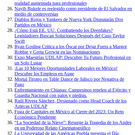
realidad aumentada para profesionales
Nayib Bukele es reelegido como presidente de El Salvador en
medio de controversias
Diablos Rojos y Yankees de Nueva York Disputarán Dos
Partidos en México
¿Cómo Está EE. UU. Combatiendo los Deepfakes?
Legisladores Buscan Soluciones Después del Caso Taylor
Swift
Ryan Gosling Critica a los Óscar por Dejar Fuera a Margot
Robbie y Greta Gerwig en las Nominaciones
Expo Maestrías UDLAP: Descubre Tu Futuro Profesional en
un Solo Lugar
¡Las 10 Mejores Oportunidades Laborales en México!
Descubre los Empleos en Auge
Mortal Tiroteo en Table Dance de Jalisco por Negativa de
Pago
Enfrentamiento en Chiapas: Campesinos repelen al Ejército y
Guardia Nacional con palos y piedras.
Raúl Rivera Sánchez, Designado como Head Coach de los
Aztecas UDLAP
Fuga de Capitales en México al Cierre del 2023: Un Reto
Económico Pendiente
“La Sociedad de la Nieve”: Resurge la Tragedia de los Andes
en un Poderoso Relato Cinematográfico
La Universidad de las Américas Puebla presenta el Día