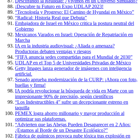
Descifrando la Realidad: ¿Vivimos en un Universo Simulado?
¡Descubre tu Futuro en Expo UDLAP 2023!
“Tecnología y Progreso: El Camino de Hyundai en México”
“Radical: Historia Real que Debuta”
Embajadora de Israel en México critica la postura neutral del
Gobierno
Mexicanos Varados en Israel: Operación de Repatriación en
Marcha
IA en la industria audiovisual: ¿Aliada o amenaza?
Productoras debaten ventajas y riesgos
“FIFA anuncia sedes compartidas para el Mundial de 2030”
UDLAP en el Top 5 de Universidades Privadas de México
Getty Images lanza generador de imágenes con inteligencia
artificial.
Senado aprueba modernización de la CURP: ¡Ahora con foto,
huellas y firma!
IA podría revolucionar la búsqueda de vida en Marte con un
impresionante 90% de precisión, según científicos
“Los Indestructibles 4” sufre un decepcionante estreno en
taquilla
PEMEX logra ahorro millonario y mayor producción al
optimizar sus plataformas.
“Advierten que las Abejas Pueden Desaparecer en 2 Años:
¿Estamos al Borde de un Desastre Ecológico?”
Fábrica de químicos provoca nube tóxica tras explosión en