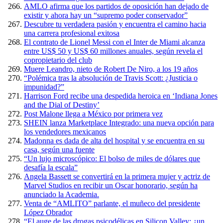
AMLO afirma que los partidos de oposición han dejado de
existir y ahora hay un “supremo poder conservador”
Descubre tu verdadera pasión y encuentra el camino hacia
una carrera profesional exitosa
El contrato de Lionel Messi con el Inter de Miami alcanza
entre US$ 50 y US$ 60 millones anuales, según revela el
copropietario del club
Muere Leandro, nieto de Robert De Niro, a los 19 años
“Polémica tras la absolución de Travis Scott: ¿Justicia o
impunidad?”
Harrison Ford recibe una despedida heroica en ‘Indiana Jones
and the Dial of Destiny’
Post Malone llega a México por primera vez
SHEIN lanza Marketplace Integrado: una nueva opción para
los vendedores mexicanos
Madonna es dada de alta del hospital y se encuentra en su
casa, según una fuente
“Un lujo microscópico: El bolso de miles de dólares que
desafía la escala”
Angela Bassett se convertirá en la primera mujer y actriz de
Marvel Studios en recibir un Oscar honorario, según ha
anunciado la Academia.
Venta de “AMLITO” parlante, el muñeco del presidente
López Obrador
“El auge de las drogas psicodélicas en Silicon Valley: ¿un