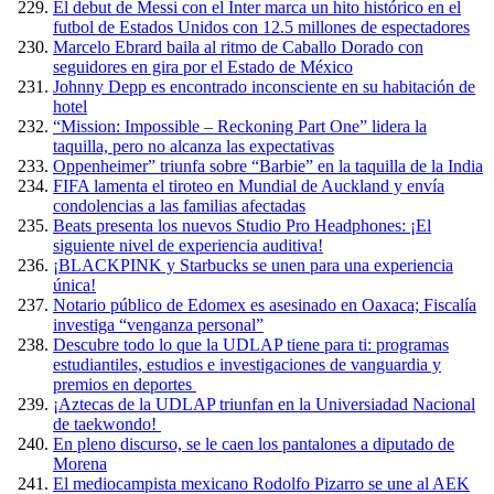
El debut de Messi con el Inter marca un hito histórico en el
futbol de Estados Unidos con 12.5 millones de espectadores
Marcelo Ebrard baila al ritmo de Caballo Dorado con
seguidores en gira por el Estado de México
Johnny Depp es encontrado inconsciente en su habitación de
hotel
“Mission: Impossible – Reckoning Part One” lidera la
taquilla, pero no alcanza las expectativas
Oppenheimer” triunfa sobre “Barbie” en la taquilla de la India
FIFA lamenta el tiroteo en Mundial de Auckland y envía
condolencias a las familias afectadas
Beats presenta los nuevos Studio Pro Headphones: ¡El
siguiente nivel de experiencia auditiva!
¡BLACKPINK y Starbucks se unen para una experiencia
única!
Notario público de Edomex es asesinado en Oaxaca; Fiscalía
investiga “venganza personal”
Descubre todo lo que la UDLAP tiene para ti: programas
estudiantiles, estudios e investigaciones de vanguardia y
premios en deportes
¡Aztecas de la UDLAP triunfan en la Universiadad Nacional
de taekwondo!
En pleno discurso, se le caen los pantalones a diputado de
Morena
El mediocampista mexicano Rodolfo Pizarro se une al AEK