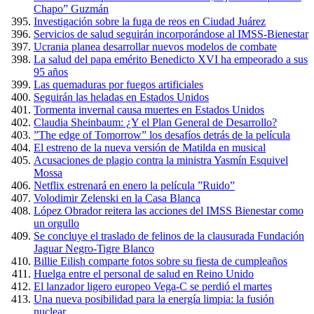
Chapo” Guzmán
Investigación sobre la fuga de reos en Ciudad Juárez
Servicios de salud seguirán incorporándose al IMSS-Bienestar
Ucrania planea desarrollar nuevos modelos de combate
La salud del papa emérito Benedicto XVI ha empeorado a sus
95 años
Las quemaduras por fuegos artificiales
Seguirán las heladas en Estados Unidos
Tormenta invernal causa muertes en Estados Unidos
Claudia Sheinbaum: ¿Y el Plan General de Desarrollo?
”The edge of Tomorrow” los desafíos detrás de la película
El estreno de la nueva versión de Matilda en musical
Acusaciones de plagio contra la ministra Yasmín Esquivel
Mossa
Netflix estrenará en enero la película ”Ruido”
Volodimir Zelenski en la Casa Blanca
López Obrador reitera las acciones del IMSS Bienestar como
un orgullo
Se concluye el traslado de felinos de la clausurada Fundación
Jaguar Negro-Tigre Blanco
Billie Eilish comparte fotos sobre su fiesta de cumpleaños
Huelga entre el personal de salud en Reino Unido
El lanzador ligero europeo Vega-C se perdió el martes
Una nueva posibilidad para la energía limpia: la fusión
nuclear