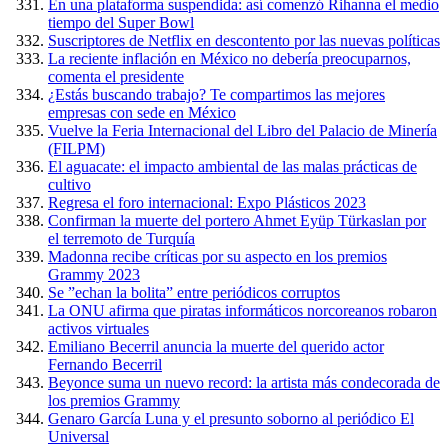
En una plataforma suspendida: así comenzó Rihanna el medio
tiempo del Super Bowl
Suscriptores de Netflix en descontento por las nuevas políticas
La reciente inflación en México no debería preocuparnos,
comenta el presidente
¿Estás buscando trabajo? Te compartimos las mejores
empresas con sede en México
Vuelve la Feria Internacional del Libro del Palacio de Minería
(FILPM)
El aguacate: el impacto ambiental de las malas prácticas de
cultivo
Regresa el foro internacional: Expo Plásticos 2023
Confirman la muerte del portero Ahmet Eyüp Türkaslan por
el terremoto de Turquía
Madonna recibe críticas por su aspecto en los premios
Grammy 2023
Se ”echan la bolita” entre periódicos corruptos
La ONU afirma que piratas informáticos norcoreanos robaron
activos virtuales
Emiliano Becerril anuncia la muerte del querido actor
Fernando Becerril
Beyonce suma un nuevo record: la artista más condecorada de
los premios Grammy
Genaro García Luna y el presunto soborno al periódico El
Universal