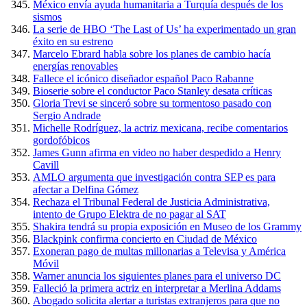
México envía ayuda humanitaria a Turquía después de los
sismos
La serie de HBO ‘The Last of Us’ ha experimentado un gran
éxito en su estreno
Marcelo Ebrard habla sobre los planes de cambio hacía
energías renovables
Fallece el icónico diseñador español Paco Rabanne
Bioserie sobre el conductor Paco Stanley desata críticas
Gloria Trevi se sinceró sobre su tormentoso pasado con
Sergio Andrade
Michelle Rodríguez, la actriz mexicana, recibe comentarios
gordofóbicos
James Gunn afirma en video no haber despedido a Henry
Cavill
AMLO argumenta que investigación contra SEP es para
afectar a Delfina Gómez
Rechaza el Tribunal Federal de Justicia Administrativa,
intento de Grupo Elektra de no pagar al SAT
Shakira tendrá su propia exposición en Museo de los Grammy
Blackpink confirma concierto en Ciudad de México
Exoneran pago de multas millonarias a Televisa y América
Móvil
Warner anuncia los siguientes planes para el universo DC
Falleció la primera actriz en interpretar a Merlina Addams
Abogado solicita alertar a turistas extranjeros para que no