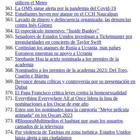
utilicen el Metro
La OMS sigue alerta por la pandemia del Covid-19
Estudiantes huyen por ataque en el CCH Naucalpan
Lavado de dinero y delincuencia organizada: las denuncias
contra Inés Gómez
El espectáculo inmersivo: “Inside Banksy”
Senadores de Estados Unidos investigan a Ticketmaster por
irregularidades en concierto de Taylor Swift
Continúan los ataques de Rusia a Ucrania, mas países
Europeos muestran su apoyo a Ucrania
Stephanie Hsu la actriz nominada a los premios de la
academia
Nominados a los premios de la academia 2023: Del Toro,
Cuarón e Iñárritu
Beyonce desata críticas y controversia por su presentación en
Dubai
El Papa Francisco critica leyes contra la homosexualidad
Everything Everywhere All at Once lidera la lista de
nominaciones a los Oscar de este año
Estos son los nominados para la categoría ”Mejor película
animada” en los Oscars 2023
#BloqueaMultimedios el hashtag que usan los usuarios
cansados de la televisora
Por violencia de Taxistas en zona turística, Estados Unidos
lanza alerta a sus ciudadanos