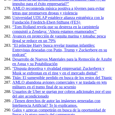
impulso para el éxito empresarial?”
AMLO recomienda música positiva a jóvenes para evitar
letras que promueven drogas y violencia
Universidad UDLAP establece alianza estratégica con la
Fundación Friedrich-Ebert-Stiftung (FES)
“Tom Holland revela que su destreza en la carpintería
conquistó a Zendaya: ‘Ahora estamos enamorados'”
Avances en protección de vaquita marina y totoaba: pesca
ilegal se reduce en un 79%
“El príncipe Harry busca revelar traumas infantiles:
Entrevistas deseadas con Putin, Trump y Zuckerberg en su
podcast”
Desarrollo de Nuevos Materiales para la Remoción de Azufre
en Agua y su Potabilización
“Disputa deportiva y rivalidad empresarial: Zuckerberg y
Musk se enfrentan en el ring y en el mercado digital”
Titán: El sumergible perdido en busca de los restos del Titanic
AMLO abandona aviones comerciales y se traslada en jets
militares en el tramo final de su sexenio
Usuarios de Uber se quejan por cobros adicionales por el uso
del aire acondicionado
¿Tienen derechos de autor las imágenes generadas con
Inteligencia Artificial? Te lo explicamos.
Galos y aztecas competirán en busca de la oportunidad de
llegar a la etapa previa del campeonato.