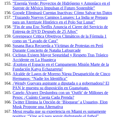
“Energía Verde: Proyectos de Hidrógeno y Amoníaco en el
Sureste de México Impulsan el Futuro Sostenible”
Google Eliminará Cuentas Inactivas: Cómo Salvar tus Datos
“Trazando Nuevos Caminos Lunares: La India se Prepara
para un Aterrizaje Histórico en el Polo Sur Lunar”
“Fin de una Era: Netflix Anuncia el Cierre del Servicio de
Entrega de DVD Después de 25 Años”
Greenpeace Critica Objetivos Climáticos de la Fórmula 1
como un “Lavado de Cara”
Susana Baca Recuerda a Víctimas de Protestas en Perú
Durante Concierto de Natalia Lafourcade
Ciclistas Exigen Mayor Seguridad y Respeto Tras Trágico
Accidente en La Huasteca
¡Explora el Espacio en el Campamento Misión Marte de la
Fundación Katya Echazarreta!
Alcalde de Lagos de Moreno Niega Desaparición de Cinco
Hermanos: “Nadie los Identifica”
¿Wendy Guevara aspirante a diputada o a gobernadora? El
PAN le muestra su disposición en Guanajuato.
Canelo Álvarez Deslumbra con un ‘Outfit’ de Millones de
Pesos: ¿Cuánto Cuesta Cada Prenda?
Twitter Elimina la Opción de ‘Bloquear’ a Usuarios, Elon
Musk Propone una Alternativa
Messi resalta que su experiencia en Miami es sumamente
positiva: “Vine acá para seguir disfrutando el futbol”