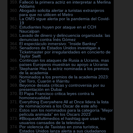
Falleció la primera actriz en interpretar a Merlina
Addams
Abogado solicita alertar a turistas extranjeros
para que no utilicen el Metro
La OMS sigue alerta por la pandemia del Covid-
19
Estudiantes huyen por ataque en el CCH
Naucalpan
Lavado de dinero y delincuencia organizada: las
denuncias contra Inés Gómez
El espectáculo inmersivo: “Inside Banksy”
Senadores de Estados Unidos investigan a
Ticketmaster por irregularidades en concierto de
Taylor Swift
Continúan los ataques de Rusia a Ucrania, mas
países Europeos muestran su apoyo a Ucrania
Stephanie Hsu la actriz nominada a los premios
de la academia
Nominados a los premios de la academia 2023:
Del Toro, Cuarón e Iñárritu
Beyonce desata críticas y controversia por su
presentación en Dubai
El Papa Francisco critica leyes contra la
homosexualidad
Everything Everywhere All at Once lidera la lista
de nominaciones a los Oscar de este año
Estos son los nominados para la categoría ”Mejor
película animada” en los Oscars 2023
#BloqueaMultimedios el hashtag que usan los
usuarios cansados de la televisora
Por violencia de Taxistas en zona turística,
Estados Unidos lanza alerta a sus ciudadanos