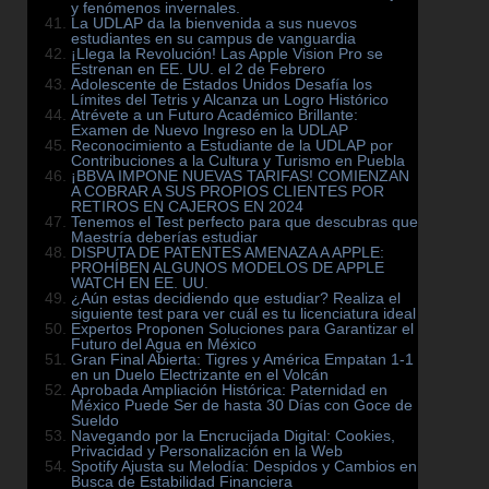
y fenómenos invernales.
La UDLAP da la bienvenida a sus nuevos
estudiantes en su campus de vanguardia
¡Llega la Revolución! Las Apple Vision Pro se
Estrenan en EE. UU. el 2 de Febrero
Adolescente de Estados Unidos Desafía los
Límites del Tetris y Alcanza un Logro Histórico
Atrévete a un Futuro Académico Brillante:
Examen de Nuevo Ingreso en la UDLAP
Reconocimiento a Estudiante de la UDLAP por
Contribuciones a la Cultura y Turismo en Puebla
¡BBVA IMPONE NUEVAS TARIFAS! COMIENZAN
A COBRAR A SUS PROPIOS CLIENTES POR
RETIROS EN CAJEROS EN 2024
Tenemos el Test perfecto para que descubras que
Maestría deberías estudiar
DISPUTA DE PATENTES AMENAZA A APPLE:
PROHÍBEN ALGUNOS MODELOS DE APPLE
WATCH EN EE. UU.
¿Aún estas decidiendo que estudiar? Realiza el
siguiente test para ver cuál es tu licenciatura ideal
Expertos Proponen Soluciones para Garantizar el
Futuro del Agua en México
Gran Final Abierta: Tigres y América Empatan 1-1
en un Duelo Electrizante en el Volcán
Aprobada Ampliación Histórica: Paternidad en
México Puede Ser de hasta 30 Días con Goce de
Sueldo
Navegando por la Encrucijada Digital: Cookies,
Privacidad y Personalización en la Web
Spotify Ajusta su Melodía: Despidos y Cambios en
Busca de Estabilidad Financiera