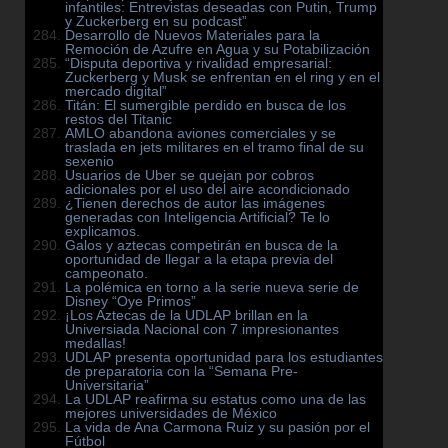
infantiles: Entrevistas deseadas con Putin, Trump
y Zuckerberg en su podcast”
Desarrollo de Nuevos Materiales para la
Remoción de Azufre en Agua y su Potabilización
“Disputa deportiva y rivalidad empresarial:
Zuckerberg y Musk se enfrentan en el ring y en el
mercado digital”
Titán: El sumergible perdido en busca de los
restos del Titanic
AMLO abandona aviones comerciales y se
traslada en jets militares en el tramo final de su
sexenio
Usuarios de Uber se quejan por cobros
adicionales por el uso del aire acondicionado
¿Tienen derechos de autor las imágenes
generadas con Inteligencia Artificial? Te lo
explicamos.
Galos y aztecas competirán en busca de la
oportunidad de llegar a la etapa previa del
campeonato.
La polémica en torno a la serie nueva serie de
Disney “Oye Primos”
¡Los Aztecas de la UDLAP brillan en la
Universiada Nacional con 7 impresionantes
medallas!
UDLAP presenta oportunidad para los estudiantes
de preparatoria con la “Semana Pre-
Universitaria”
La UDLAP reafirma su estatus como una de las
mejores universidades de México
La vida de Ana Carmona Ruiz y su pasión por el
Fútbol