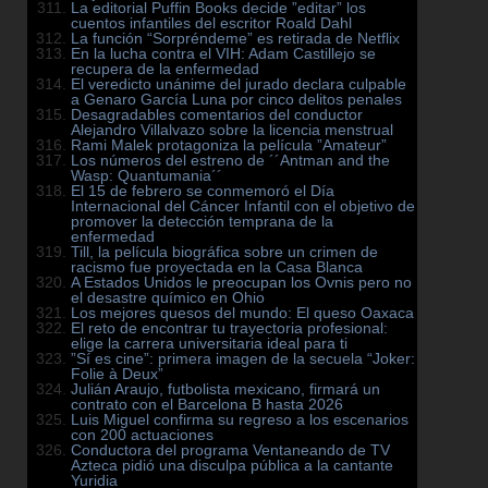
La editorial Puffin Books decide ”editar” los
cuentos infantiles del escritor Roald Dahl
La función “Sorpréndeme” es retirada de Netflix
En la lucha contra el VIH: Adam Castillejo se
recupera de la enfermedad
El veredicto unánime del jurado declara culpable
a Genaro García Luna por cinco delitos penales
Desagradables comentarios del conductor
Alejandro Villalvazo sobre la licencia menstrual
Rami Malek protagoniza la película ”Amateur”
Los números del estreno de ´´Antman and the
Wasp: Quantumania´´
El 15 de febrero se conmemoró el Día
Internacional del Cáncer Infantil con el objetivo de
promover la detección temprana de la
enfermedad
Till, la película biográfica sobre un crimen de
racismo fue proyectada en la Casa Blanca
A Estados Unidos le preocupan los Ovnis pero no
el desastre químico en Ohio
Los mejores quesos del mundo: El queso Oaxaca
El reto de encontrar tu trayectoria profesional:
elige la carrera universitaria ideal para ti
”Sí es cine”: primera imagen de la secuela “Joker:
Folie à Deux”
Julián Araujo, futbolista mexicano, firmará un
contrato con el Barcelona B hasta 2026
Luis Miguel confirma su regreso a los escenarios
con 200 actuaciones
Conductora del programa Ventaneando de TV
Azteca pidió una disculpa pública a la cantante
Yuridia