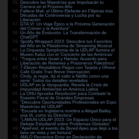
Descubre las Maestrías que Impulsarán tu
Carrera en el Próximo Año
Fallece Mali, el Último Elefante en Filipinas tras
Décadas de Controversia y Lucha por su
Liberación
GTA VI: Un Viaje Épico a la Próxima Generación
del Crimen y la Aventura”
Un Año de Evolución: La Transformación de
ChatGPT
Spotify Wrapped 2023: Descubre tus Favoritos
del Año en la Plataforma de Streaming Musical
La Orquesta Symphonia de la UDLAP Ilumina el
Museo Kaluz con el ‘Concierto de las Américas’
“Tregua entre Israel y Hamás: Acuerdo para
Liberación de Rehenes y Prisioneros Palestinos”
7-Eleven Restablece Pagos con Tarjeta y Ofrece
Café Gratis Tras Breve Interrupción
Cindy, la regia, da el salto a Netflix como una
serie: Todos los detalles revelados
UDLAP en la Vanguardia: Revela la Crisis de
Impunidad Ambiental en América Latina
La ONU Aprueba Resolución para Combatir la
Evasión Fiscal de Grandes Empresas
“Descubre Oportunidades Profesionales en Expo
Maestrías de UDLAP”
“Escuela en Inglaterra nombra a Abigail Bailey,
una IA, como su Directora”
“LAMUN-UDLAP 2023: Un Espacio Único para el
Debate Estudiantil sobre Problemas Globales”
“ApeFest, el evento de Bored Apes que dejó a los
fans sin vista y sin fortuna”
AMLO Reconoce Error en Declaración de