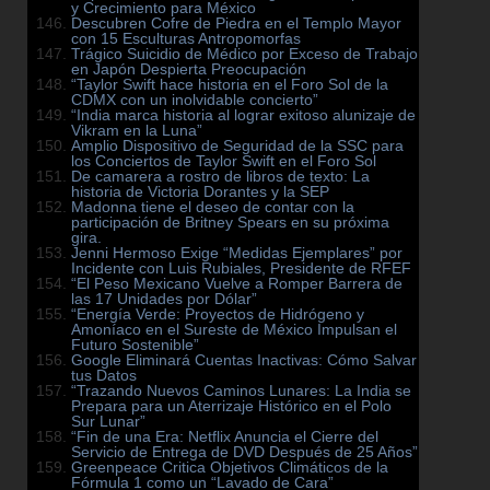
y Crecimiento para México
Descubren Cofre de Piedra en el Templo Mayor
con 15 Esculturas Antropomorfas
Trágico Suicidio de Médico por Exceso de Trabajo
en Japón Despierta Preocupación
“Taylor Swift hace historia en el Foro Sol de la
CDMX con un inolvidable concierto”
“India marca historia al lograr exitoso alunizaje de
Vikram en la Luna”
Amplio Dispositivo de Seguridad de la SSC para
los Conciertos de Taylor Swift en el Foro Sol
De camarera a rostro de libros de texto: La
historia de Victoria Dorantes y la SEP
Madonna tiene el deseo de contar con la
participación de Britney Spears en su próxima
gira.
Jenni Hermoso Exige “Medidas Ejemplares” por
Incidente con Luis Rubiales, Presidente de RFEF
“El Peso Mexicano Vuelve a Romper Barrera de
las 17 Unidades por Dólar”
“Energía Verde: Proyectos de Hidrógeno y
Amoníaco en el Sureste de México Impulsan el
Futuro Sostenible”
Google Eliminará Cuentas Inactivas: Cómo Salvar
tus Datos
“Trazando Nuevos Caminos Lunares: La India se
Prepara para un Aterrizaje Histórico en el Polo
Sur Lunar”
“Fin de una Era: Netflix Anuncia el Cierre del
Servicio de Entrega de DVD Después de 25 Años”
Greenpeace Critica Objetivos Climáticos de la
Fórmula 1 como un “Lavado de Cara”