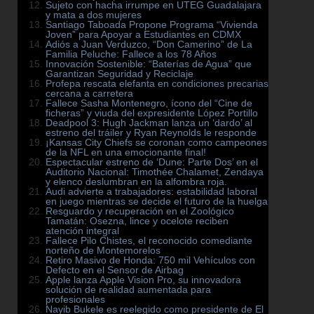
Sujeto con hacha irrumpe en UTEG Guadalajara
y mata a dos mujeres
Santiago Taboada Propone Programa “Vivienda
Joven” para Apoyar a Estudiantes en CDMX
Adiós a Juan Verduzco, “Don Camerino” de La
Familia Peluche: Fallece a los 78 Años
Innovación Sostenible: “Baterías de Agua” que
Garantizan Seguridad y Reciclaje
Profepa rescata elefanta en condiciones precarias
cercana a carretera
Fallece Sasha Montenegro, ícono del “Cine de
ficheras” y viuda del expresidente López Portillo
Deadpool 3: Hugh Jackman lanza un ‘dardo’ al
estreno del tráiler y Ryan Reynolds le responde
¡Kansas City Chiefs se coronan como campeones
de la NFL en una emocionante final!
Espectacular estreno de ‘Dune: Parte Dos’ en el
Auditorio Nacional: Timothée Chalamet, Zendaya
y elenco deslumbran en la alfombra roja.
Audi advierte a trabajadores: estabilidad laboral
en juego mientras se decide el futuro de la huelga
Resguardo y recuperación en el Zoológico
Tamatán: Osezna, lince y ocelote reciben
atención integral
Fallece Pilo Chistes, el reconocido comediante
norteño de Montemorelos
Retiro Masivo de Honda: 750 mil Vehículos con
Defecto en el Sensor de Airbag
Apple lanza Apple Vision Pro, su innovadora
solución de realidad aumentada para
profesionales
Nayib Bukele es reelegido como presidente de El