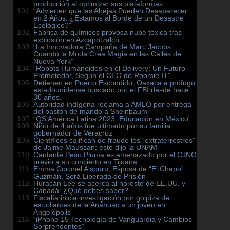
producción al optimizar sus plataformas.
“Advierten que las Abejas Pueden Desaparecer
en 2 Años: ¿Estamos al Borde de un Desastre
Ecológico?”
Fábrica de químicos provoca nube tóxica tras
explosión en Azcapotzalco.
“La Innovadora Campaña de Marc Jacobs:
Cuando la Moda Crea Magia en las Calles de
Nueva York”
“Robots Humanoides en el Delivery: Un Futuro
Prometedor, Según el CEO de Roomie IT”
Detienen en Puerto Escondido, Oaxaca a prófugo
estadounidense buscado por el FBI desde hace
30 años.
Autoridad indígena reclama a AMLO por entrega
del bastón de mando a Sheinbaum
“QS América Latina 2023: Educación en México”
Niño de 4 años fue ultimado por su familia:
gobernador de Veracruz
Científicos califican de fraude los “extraterrestres”
de Jaime Maussan; esto dijo la UNAM
Cantante Peso Pluma es amenazado por el CJNG
previo a su concierto en Tijuana
Emma Coronel Aispuro, Esposa de “El Chapo”
Guzmán, Será Liberada de Prisión
Huracán Lee se acerca al noreste de EE.UU. y
Canadá: ¿Qué debes saber?
Fiscalía inicia investigación por golpiza de
estudiantes de la Anáhuac a un joven en
Angelópolis
“iPhone 15 Tecnología de Vanguardia y Cambios
Sorprendentes”