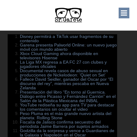
Disney permitirá a TikTok usar fragmentos de su
contenido
Garena presenta Palworld Online: un nuevo juego
móvil con mundo abierto
Xbox Cloud Gaming ahora disponible en
televisores Hisense
La Liga MX regresa a EA FC 27 con clubes y
jugadores oficiales
Documental revela casos de abuso sexual en
producciones de Nickelodeon: ‘Quiet on Set’
Fallece David Seidler, ganador del Oscar por “El
discurso del rey”, mientras pescaba en Nueva
Zelanda
Presentación del libro “En torno al Guernica.
Diálogo entre Picasso y Fernández Carrión” en el
Salón de la Plástica Mexicana del INBAL
YouTube rediseña su app para TV para destacar
los comentarios sin ocultar el video
Peso Pluma es el más grande nuevo artista del
planeta: Rolling Stone
Fiscalía de Jalisco confirma secuestro del
periodista Jaime Barrera por sujetos armados
Godzilla da la sorpresa y vence a Guardianes de
la Galaxia y Napoleón en el Oscar