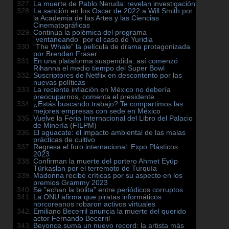
La muerte de Pablo Neruda: revelan investigación
La sanción en los Oscar de 2022 a Will Smith por
la Academia de las Artes y las Ciencias
Cinematográficas
Continúa la polémica del programa
”ventaneando” por el caso de Yuridia
”The Whale” la película de drama protagonizada
por Brendan Fraser
En una plataforma suspendida: así comenzó
Rihanna el medio tiempo del Super Bowl
Suscriptores de Netflix en descontento por las
nuevas políticas
La reciente inflación en México no debería
preocuparnos, comenta el presidente
¿Estás buscando trabajo? Te compartimos las
mejores empresas con sede en México
Vuelve la Feria Internacional del Libro del Palacio
de Minería (FILPM)
El aguacate: el impacto ambiental de las malas
prácticas de cultivo
Regresa el foro internacional: Expo Plásticos
2023
Confirman la muerte del portero Ahmet Eyüp
Türkaslan por el terremoto de Turquía
Madonna recibe críticas por su aspecto en los
premios Grammy 2023
Se ”echan la bolita” entre periódicos corruptos
La ONU afirma que piratas informáticos
norcoreanos robaron activos virtuales
Emiliano Becerril anuncia la muerte del querido
actor Fernando Becerril
Beyonce suma un nuevo record: la artista más