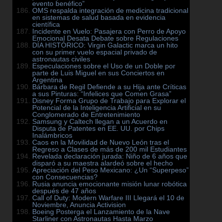
evento benéfico”
OMS respalda integración de medicina tradicional
en sistemas de salud basada en evidencia
científica
Incidente en Vuelo: Pasajera con Perro de Apoyo
Emocional Desata Debate sobre Regulaciones
DÍA HISTÓRICO: Virgin Galactic marca un hito
con su primer vuelo espacial privado de
astronautas civiles
Especulaciones sobre el Uso de un Doble por
parte de Luis Miguel en sus Conciertos en
Argentina
Bárbara de Regil Defiende a su Hija ante Críticas
a sus Pinturas: “Infelices que Comen Grasa”
Disney Forma Grupo de Trabajo para Explorar el
Potencial de la Inteligencia Artificial en su
Conglomerado de Entretenimiento
Samsung y Caltech llegan a un Acuerdo en
Disputa de Patentes en EE. UU. por Chips
Inalámbricos
Caos en la Movilidad de Nuevo León tras el
Regreso a Clases de más de 200 mil Estudiantes
Revelada declaración jurada: Niño de 6 años que
disparó a su maestra alardeó sobre el hecho
Apreciación del Peso Mexicano: ¿Un “Superpeso”
con Consecuencias?
Rusia anuncia emocionante misión lunar robótica
después de 47 años
Call of Duty: Modern Warfare III Llegará el 10 de
Noviembre, Anuncia Activision
Boeing Posterga el Lanzamiento de la Nave
Starliner con Astronautas Hasta Marzo