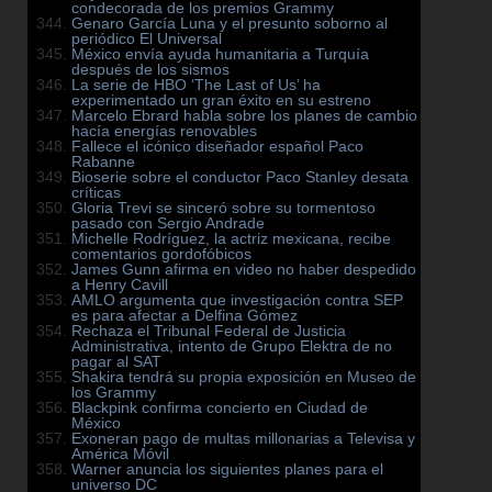
condecorada de los premios Grammy
Genaro García Luna y el presunto soborno al
periódico El Universal
México envía ayuda humanitaria a Turquía
después de los sismos
La serie de HBO ‘The Last of Us’ ha
experimentado un gran éxito en su estreno
Marcelo Ebrard habla sobre los planes de cambio
hacía energías renovables
Fallece el icónico diseñador español Paco
Rabanne
Bioserie sobre el conductor Paco Stanley desata
críticas
Gloria Trevi se sinceró sobre su tormentoso
pasado con Sergio Andrade
Michelle Rodríguez, la actriz mexicana, recibe
comentarios gordofóbicos
James Gunn afirma en video no haber despedido
a Henry Cavill
AMLO argumenta que investigación contra SEP
es para afectar a Delfina Gómez
Rechaza el Tribunal Federal de Justicia
Administrativa, intento de Grupo Elektra de no
pagar al SAT
Shakira tendrá su propia exposición en Museo de
los Grammy
Blackpink confirma concierto en Ciudad de
México
Exoneran pago de multas millonarias a Televisa y
América Móvil
Warner anuncia los siguientes planes para el
universo DC