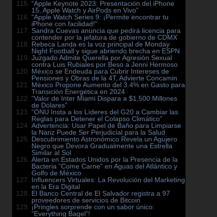
“Apple Keynote 2023: Presentación del iPhone
15, Apple Watch y AirPods en Vivo”
“Apple Watch Series 9: ¡Permite encontrar tu
iPhone con facilidad!”
Sandra Cuevas anuncia que pedirá licencia para
contender por la jefatura de gobierno de CDMX
Rebeca Landa es la voz principal de Monday
Night Football y sigue abriendo brecha en ESPN
Juzgado Admite Querella por Agresión Sexual
contra Luis Rubiales por Beso a Jenni Hermoso
México se Endeuda para Cubrir Intereses de
Pensiones y Obras de la 4T, Advierte Concamin
México Propone Aumento del 3.4% en Gasto para
Transición Energética en 2024
“Valor de Inter Miami Dispara a $1,500 Millones
de Dólares”
“ONU Insta a los Líderes del G20 a Cambiar las
Reglas para Detener el Colapso Climático”
Advertencia: Usar Papel de Baño para Limpiarse
la Nariz Puede Ser Perjudicial para la Salud
Descubrimiento Astronómico Revela un Agujero
Negro que Devora Gradualmente una Estrella
Similar al Sol
Alerta en Estados Unidos por la Presencia de la
Bacteria “Come Carne” en Aguas del Atlántico y
Golfo de México
Influencers Virtuales: La Revolución del Marketing
en la Era Digital
El Banco Central de El Salvador registra a 97
proveedores de servicios de Bitcoin
¡Pringles sorprende con un sabor único:
“Everything Bagel”!