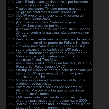
Cardi B bajo investigación policial por incidente
con micrófono lanzado a un fan
Trágico accidente: Tiktoker muere tras caer en
peligrosas cataratas durante grabación
UDLAP presenta emocionante Programa de
Inducción Otoño 2023
¡Cambia tu nombre a “Subway” y gana
sándwiches gratis de por vida!
¡Opciones para ahorrar en combustible! Conoce
dónde encontrar la gasolina más económica en
México
Presidencia invierte más de 2 millones de pesos
en modernizar el helipuerto de Palacio Nacional
Gobierno mexicano solicita pruebas a la DEA
sobre expansión de cárteles en 100 países
Tribunal Internacional condena al Gobierno de
México por ecocidio y etnocidio con la
construcción del Tren Maya
Asalto Masivo en Cumbres de Maltrata, Veracruz,
Resulta Ser Falso, según AMLO
Startup mexicana de energía solar financiada por
Leonardo DiCaprio recauda 31.5 mdd para
impulsar su crecimiento
Morena se opone a lineamientos del INE que
prohíben retroactividad
Polémica en redes sociales por reclamo de
Alejandro Marcovich a fan que vendió discos
firmados de Caifanes
FMF anuncia la creación de un consejo de
expertos para asesorar el proceso hacia 2030
“Barbie” y “Oppenheimer” dominan la taquilla en
Estados Unidos con impresionantes