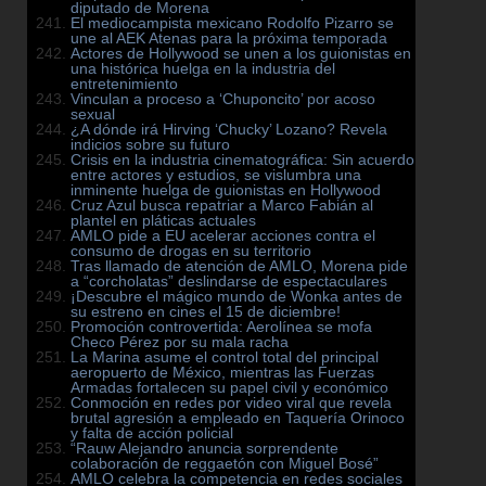
diputado de Morena
El mediocampista mexicano Rodolfo Pizarro se
une al AEK Atenas para la próxima temporada
Actores de Hollywood se unen a los guionistas en
una histórica huelga en la industria del
entretenimiento
Vinculan a proceso a ‘Chuponcito’ por acoso
sexual
¿A dónde irá Hirving ‘Chucky’ Lozano? Revela
indicios sobre su futuro
Crisis en la industria cinematográfica: Sin acuerdo
entre actores y estudios, se vislumbra una
inminente huelga de guionistas en Hollywood
Cruz Azul busca repatriar a Marco Fabián al
plantel en pláticas actuales
AMLO pide a EU acelerar acciones contra el
consumo de drogas en su territorio
Tras llamado de atención de AMLO, Morena pide
a “corcholatas” deslindarse de espectaculares
¡Descubre el mágico mundo de Wonka antes de
su estreno en cines el 15 de diciembre!
Promoción controvertida: Aerolínea se mofa
Checo Pérez por su mala racha
La Marina asume el control total del principal
aeropuerto de México, mientras las Fuerzas
Armadas fortalecen su papel civil y económico
Conmoción en redes por video viral que revela
brutal agresión a empleado en Taquería Orinoco
y falta de acción policial
“Rauw Alejandro anuncia sorprendente
colaboración de reggaetón con Miguel Bosé”
AMLO celebra la competencia en redes sociales