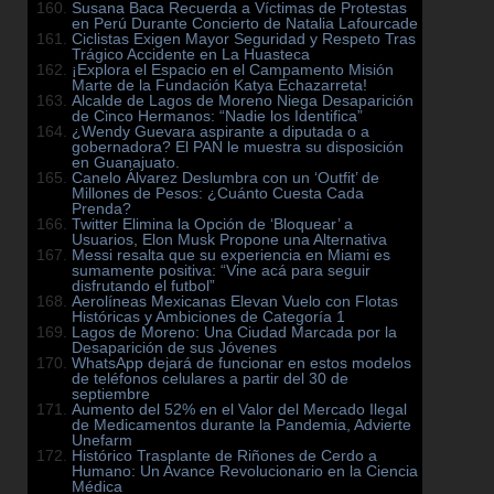
Susana Baca Recuerda a Víctimas de Protestas
en Perú Durante Concierto de Natalia Lafourcade
Ciclistas Exigen Mayor Seguridad y Respeto Tras
Trágico Accidente en La Huasteca
¡Explora el Espacio en el Campamento Misión
Marte de la Fundación Katya Echazarreta!
Alcalde de Lagos de Moreno Niega Desaparición
de Cinco Hermanos: “Nadie los Identifica”
¿Wendy Guevara aspirante a diputada o a
gobernadora? El PAN le muestra su disposición
en Guanajuato.
Canelo Álvarez Deslumbra con un ‘Outfit’ de
Millones de Pesos: ¿Cuánto Cuesta Cada
Prenda?
Twitter Elimina la Opción de ‘Bloquear’ a
Usuarios, Elon Musk Propone una Alternativa
Messi resalta que su experiencia en Miami es
sumamente positiva: “Vine acá para seguir
disfrutando el futbol”
Aerolíneas Mexicanas Elevan Vuelo con Flotas
Históricas y Ambiciones de Categoría 1
Lagos de Moreno: Una Ciudad Marcada por la
Desaparición de sus Jóvenes
WhatsApp dejará de funcionar en estos modelos
de teléfonos celulares a partir del 30 de
septiembre
Aumento del 52% en el Valor del Mercado Ilegal
de Medicamentos durante la Pandemia, Advierte
Unefarm
Histórico Trasplante de Riñones de Cerdo a
Humano: Un Avance Revolucionario en la Ciencia
Médica