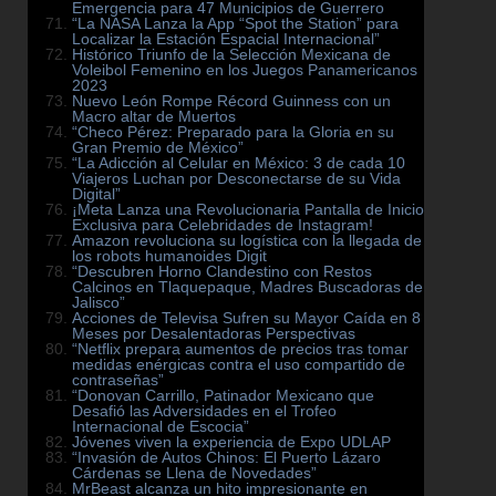
Emergencia para 47 Municipios de Guerrero
“La NASA Lanza la App “Spot the Station” para
Localizar la Estación Espacial Internacional”
Histórico Triunfo de la Selección Mexicana de
Voleibol Femenino en los Juegos Panamericanos
2023
Nuevo León Rompe Récord Guinness con un
Macro altar de Muertos
“Checo Pérez: Preparado para la Gloria en su
Gran Premio de México”
“La Adicción al Celular en México: 3 de cada 10
Viajeros Luchan por Desconectarse de su Vida
Digital”
¡Meta Lanza una Revolucionaria Pantalla de Inicio
Exclusiva para Celebridades de Instagram!
Amazon revoluciona su logística con la llegada de
los robots humanoides Digit
“Descubren Horno Clandestino con Restos
Calcinos en Tlaquepaque, Madres Buscadoras de
Jalisco”
Acciones de Televisa Sufren su Mayor Caída en 8
Meses por Desalentadoras Perspectivas
“Netflix prepara aumentos de precios tras tomar
medidas enérgicas contra el uso compartido de
contraseñas”
“Donovan Carrillo, Patinador Mexicano que
Desafió las Adversidades en el Trofeo
Internacional de Escocia”
Jóvenes viven la experiencia de Expo UDLAP
“Invasión de Autos Chinos: El Puerto Lázaro
Cárdenas se Llena de Novedades”
MrBeast alcanza un hito impresionante en