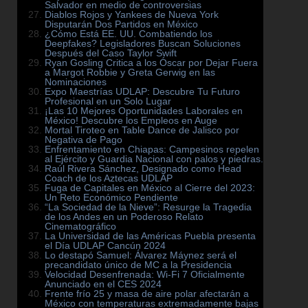
Salvador en medio de controversias
Diablos Rojos y Yankees de Nueva York
Disputarán Dos Partidos en México
¿Cómo Está EE. UU. Combatiendo los
Deepfakes? Legisladores Buscan Soluciones
Después del Caso Taylor Swift
Ryan Gosling Critica a los Óscar por Dejar Fuera
a Margot Robbie y Greta Gerwig en las
Nominaciones
Expo Maestrías UDLAP: Descubre Tu Futuro
Profesional en un Solo Lugar
¡Las 10 Mejores Oportunidades Laborales en
México! Descubre los Empleos en Auge
Mortal Tiroteo en Table Dance de Jalisco por
Negativa de Pago
Enfrentamiento en Chiapas: Campesinos repelen
al Ejército y Guardia Nacional con palos y piedras.
Raúl Rivera Sánchez, Designado como Head
Coach de los Aztecas UDLAP
Fuga de Capitales en México al Cierre del 2023:
Un Reto Económico Pendiente
“La Sociedad de la Nieve”: Resurge la Tragedia
de los Andes en un Poderoso Relato
Cinematográfico
La Universidad de las Américas Puebla presenta
el Día UDLAP Cancún 2024
Lo destapó Samuel: Álvarez Máynez será el
precandidato único de MC a la Presidencia
Velocidad Desenfrenada: Wi-Fi 7 Oficialmente
Anunciado en el CES 2024
Frente frío 25 y masa de aire polar afectarán a
México con temperaturas extremadamente bajas