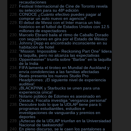
recaudaciones
Festival Internacional de Cine de Toronto revela
su selección para su 48ª edición
CONOCE ¿Cuánto efectivo puedes pagar al
comprar un auto nuevo en agencia?
El debut de Messi con el Inter marca un hito
histórico en el futbol de Estados Unidos con 12.5
millones de espectadores
Marcelo Ebrard baila al ritmo de Caballo Dorado
con seguidores en gira por el Estado de México
Johnny Depp es encontrado inconsciente en su
habitación de hotel
“Mission: Impossible – Reckoning Part One” lidera
la taquilla, pero no alcanza las expectativas
Oppenheimer” triunfa sobre “Barbie” en la taquilla
de la India
FIFA lamenta el tiroteo en Mundial de Auckland y
envía condolencias a las familias afectadas
Beats presenta los nuevos Studio Pro
Headphones: ¡El siguiente nivel de experiencia
auditiva!
¡BLACKPINK y Starbucks se unen para una
experiencia única!
Notario público de Edomex es asesinado en
Oaxaca; Fiscalía investiga “venganza personal”
Descubre todo lo que la UDLAP tiene para ti:
programas estudiantiles, estudios e
investigaciones de vanguardia y premios en
deportes
¡Aztecas de la UDLAP triunfan en la Universiadad
Nacional de taekwondo!
En pleno discurso, se le caen los pantalones a