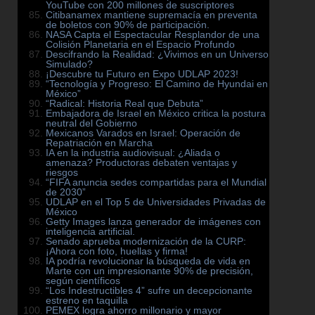
YouTube con 200 millones de suscriptores
Citibanamex mantiene supremacía en preventa
de boletos con 90% de participación.
NASA Capta el Espectacular Resplandor de una
Colisión Planetaria en el Espacio Profundo
Descifrando la Realidad: ¿Vivimos en un Universo
Simulado?
¡Descubre tu Futuro en Expo UDLAP 2023!
“Tecnología y Progreso: El Camino de Hyundai en
México”
“Radical: Historia Real que Debuta”
Embajadora de Israel en México critica la postura
neutral del Gobierno
Mexicanos Varados en Israel: Operación de
Repatriación en Marcha
IA en la industria audiovisual: ¿Aliada o
amenaza? Productoras debaten ventajas y
riesgos
“FIFA anuncia sedes compartidas para el Mundial
de 2030”
UDLAP en el Top 5 de Universidades Privadas de
México
Getty Images lanza generador de imágenes con
inteligencia artificial.
Senado aprueba modernización de la CURP:
¡Ahora con foto, huellas y firma!
IA podría revolucionar la búsqueda de vida en
Marte con un impresionante 90% de precisión,
según científicos
“Los Indestructibles 4” sufre un decepcionante
estreno en taquilla
PEMEX logra ahorro millonario y mayor