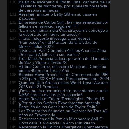
Bajan del escenario a Edwin Luna, cantante de La
Trakalosa de Monterrey, por supuesta presencia
de personas armadas
Asesinan al rapero Lefty SM en su casa en
Zapopan
Empresas de Carlos Slim, las más señaladas por
fallas en el servicio, según el IFT
“La misión lunar india Chandrayaan-3 concluye a
la espera de un nuevo amanecer”
Título: Indeporte investiga a corredores
“tramposos” en el Maratón de la Ciudad de
México Telcel 2023
“¡Vuela en Paz! Corendon Airlines Anuncia Zona
‘Solo para Adultos’ en sus Vuelos”
Elon Musk Anuncia la Incorporación de Llamadas
de Voz y Vídeo a Twitter/X
Alfredo Gutiérrez, el Liniero Mexicano, Continúa
en los 49ers por Tercer Año
Banxico Eleva Pronóstico de Crecimiento del PIB
a 3% para 2023 y Mejora Perspectivas para 2024
Quintana Roo Arrasa en los World Travel Awards
2023 con 21 Premios
¡Descubre la oportunidad sin precedentes que la
NASA para la exploración espacial!
Apple Revela el Futuro Tecnológico: iPhone 15
¿Por qué los Swifties Experimentan Amnesia
Después de los Conciertos de Taylor Swift?
Los Temerarios Anuncian su Separación Tras 46
Años de Trayectoria
Recuperación de la Paz en Michoacán: AMLO
Considera la Violencia un Acto Publicitario
Repensando la Política Energética: Competencia