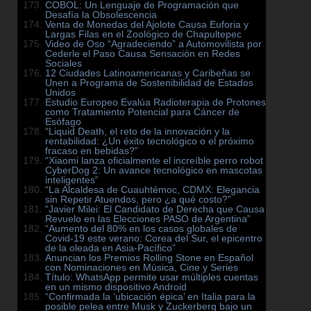
COBOL: Un Lenguaje de Programación que
Desafía la Obsolescencia
Venta de Monedas del Ajolote Causa Euforia y
Largas Filas en el Zoológico de Chapultepec
Video de Oso “Agradeciendo” a Automovilista por
Cederle el Paso Causa Sensación en Redes
Sociales
12 Ciudades Latinoamericanas y Caribeñas se
Unen a Programa de Sostenibilidad de Estados
Unidos
Estudio Europeo Evalúa Radioterapia de Protones
como Tratamiento Potencial para Cáncer de
Esófago
“Liquid Death, el reto de la innovación y la
rentabilidad: ¿Un éxito tecnológico o el próximo
fracaso en bebidas?”
“Xiaomi lanza oficialmente el increíble perro robot
CyberDog 2: Un avance tecnológico en mascotas
inteligentes”
“La Alcaldesa de Cuauhtémoc, CDMX: Elegancia
sin Repetir Atuendos, pero ¿a qué costo?”
“Javier Milei: El Candidato de Derecha que Causa
Revuelo en las Elecciones PASO de Argentina”
“Aumento del 80% en los casos globales de
Covid-19 este verano: Corea del Sur, el epicentro
de la oleada en Asia-Pacífico”
Anuncian los Premios Rolling Stone en Español
con Nominaciones en Música, Cine y Series
Título: WhatsApp permite usar múltiples cuentas
en un mismo dispositivo Android
“Confirmada la ‘ubicación épica’ en Italia para la
posible pelea entre Musk y Zuckerberg bajo un