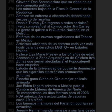
Giovanni Dos Santos aclara que su video no es
una campaña política
Los números bajos de la Fiscalía General de la
República
Amazon se enfrenta a ciberestafa denominada:
secuestro de reseñas
Donald Trump ¿De regreso a redes sociales?
¡Feliz cumpleaños! al cómico actor Jim Carrey
La gente sí quiere a la Guardia Nacional en el
Metro…
Entérate de las nuevas regulaciones del Tabaco
en México
Activistas advierten de un entorno cada vez más
hostil para los derechos LGBTQ+ en Estados
Unidos
Fallece Lisa Marie Presley a los 54 años de edad
Accesos de la Zona Arqueológica de Chichén Itzá.
Zonas que serían afectadas si el Popocatépetl
hace erupción
Estudio de la Universidad de Louisville demuestra
que los cigarrillos electrónicos promueven
arritmias
Pinocho gana Globo de Oro a mejor película
animada
Joe Biden llegará primero a México para la
Cumbre de Líderes de América del Norte
Te compartimos los días festivos para el 2023
FDA autoriza dosis actualizadas de vacunas
covid-19 a niños
Los famosos mármoles del Partenón podrían ser
devueltos
Jeremy Renner manda mensaje a sus fans desde