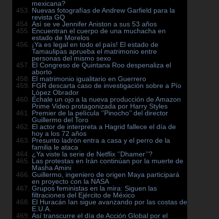
mexicana?
Nuevas fotografías de Andrew Garfield para la
revista GQ
Así se ve Jennifer Aniston a sus 53 años
Encuentran el cuerpo de una muchacha en
estado de Morelos
¡Ya es legal en todo el país! El estado de
Tamaulipas aprueba el matrimonio entre
personas del mismo sexo
El Congreso de Quintana Roo despenaliza el
aborto
El matrimonio igualitario en Guerrero
FGR descarta caso de investigación sobre a Pío
López Obrador
Échale un ojo a la nueva producción de Amazon
Prime Video protagonizada por Harry Styles
Premier de la película ‘’Pinocho’’ del director
Guillermo del Toro
El actor de interpreta a Hagrid fallece el día de
hoy a los 72 años
Presunto ladrón entra a casa y el perro de la
familia le ataca
¿Ya viste la serie de Netflix ‘’Dhamer’’?
Las protestas en Irán continúan por la muerte de
Masha Amini
Guillermo, ingeniero de origen Maya participará
en proyecto con la NASA
Grupos feministas en la mira: Siguen las
filtraciones del Ejército de México
El Huracán Ian sigue avanzando por las costas de
E.U.A.
Así transcurre el día de Acción Global por el