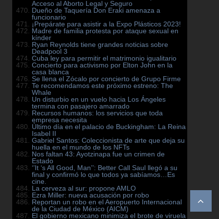
Acceso al Aborto Legal y Seguro
Dueño de Taquería Don Eraki amenaza a
funcionario
¡Prepárate para asistir a la Expo Plásticos 2023!
Madre de familia protesta por ataque sexual en
kínder
Ryan Reynolds tiene grandes noticias sobre
Deadpool 3
Cuba ley para permitir el matrimonio igualitario
Concierto para activismo por Elton John en la
casa blanca
Se llena el Zócalo por concierto de Grupo Firme
Te recomendamos este próximo estreno: The
Whale
Un disturbio en un vuelo hacia Los Ángeles
termina con pasajero amarrado
Recursos humanos: los servicios que toda
empresa necesita
Último día en el palacio de Buckingham: La Reina
Isabel II
Gabriel Santos: Coleccionista de arte que deja su
huella en el mundo de los NFTs
Nos faltan 43: Ayotzinapa fue un crimen de
Estado
‘’It ‘s All Good, Man’’: Better Call Saul llegó a su
final y confirmó lo que todos ya sabíamos…Es
cine.
La cerveza al sur: propone AMLO
Ezra Miller: nueva acusación por robo
Reportan un robo en el Aeropuerto Internacional
de la Ciudad de México (AICM)
El gobierno mexicano minimiza el brote de viruela