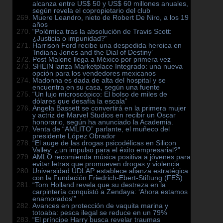
alcanza entre US$ 50 y US$ 60 millones anuales,
según revela el copropietario del club
Muere Leandro, nieto de Robert De Niro, a los 19
años
“Polémica tras la absolución de Travis Scott:
¿Justicia o impunidad?”
Harrison Ford recibe una despedida heroica en
‘Indiana Jones and the Dial of Destiny’
Post Malone llega a México por primera vez
SHEIN lanza Marketplace Integrado: una nueva
opción para los vendedores mexicanos
Madonna es dada de alta del hospital y se
encuentra en su casa, según una fuente
“Un lujo microscópico: El bolso de miles de
dólares que desafía la escala”
Angela Bassett se convertirá en la primera mujer
y actriz de Marvel Studios en recibir un Oscar
honorario, según ha anunciado la Academia.
Venta de “AMLITO” parlante, el muñeco del
presidente López Obrador
“El auge de las drogas psicodélicas en Silicon
Valley: ¿un impulso para el éxito empresarial?”
AMLO recomienda música positiva a jóvenes para
evitar letras que promueven drogas y violencia
Universidad UDLAP establece alianza estratégica
con la Fundación Friedrich-Ebert-Stiftung (FES)
“Tom Holland revela que su destreza en la
carpintería conquistó a Zendaya: ‘Ahora estamos
enamorados'”
Avances en protección de vaquita marina y
totoaba: pesca ilegal se reduce en un 79%
“El príncipe Harry busca revelar traumas