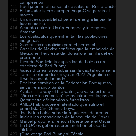
cumpleaños
Huelga entre el personal de salud en Reino Unido
El lanzador ligero europeo Vega-C se perdió el
martes
Una nueva posibilidad para la energía limpia: la
fusión nuclear
Acuerdo entre la Unión Europea y la empresa
Amazon
Los obstáculos que enfrentan las poblaciones
indígenas
Xiaomi: malas noticias para el personal
Canciller de México confirma que la embajada de
México en Perú está dando asilo a familia del ex
presidente
Ricardo Sheffield la duplicidad de boletos en
concierto de Bad Bunny
Varios drones rusos alcanzan la capital ucraniana
Termina el mundial en Qatar 2022: Argentina se
lleva la copa del mundo
Realizan cambios en la Federación Portuguesa,
se va Fernando Santos
Avatar: The way of the water, así va su estreno
”Virus de los camellos” se registran contagios en
Qatar entre aficionados y futbolistas
AMLO habla sobre el atentado que sufrió el
periodista Ciro Gómez Leyva
Joe Biden habla sobre la regulación de armas
Inician las grabaciones de la secuela del Joker
Marvel propone a Tenoch Huerta para el Oscar
En EUA los gobernadores prohiben el uso de
TikTok
¡Que venga Bad Bunny al Zócalo!