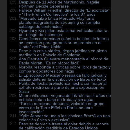
Después de 11 Años de Matrimonio, Natalie
Portman Decide Separarse
Fallece William Friedkin, director de “El exorcista”
y “The French Connection”, a los 87 años
“Mercado Libre lanza Mercado Play: una
plataforma gratuita de streaming con amplio
catálogo de contenidos”
Hyundai y Kia piden estacionar vehículos afuera
por riesgo de incendios
Científicos determinan cuántos boletos de lotería
se necesitan para garantizar un premio en el
“Lotto” del Reino Unido
Pese a la crisis hídrica, riegan jardines en pleno
mediodía en Palacio de Gobierno
Ana Gabriela Guevara menosprecia el récord de
Paola Morán: “Es un récord fácil”
Noroña responde a críticas sobre libros de texto y
compara opositores con nazis
El Episcopado Mexicano respalda fallo judicial y
solicita detener la distribución de libros de texto
Punta de flecha prehistórica hecha con material
extraterrestre será parte de una exposición en
Suiza
Muere influencer vegana de TikTok tras 4 años de
estricta dieta a base de frutas y sin agua
“Turista mexicana denuncia violación en grupo
cerca de la Torre Eiffel en París: se abre
investigación”
“Kylie Jenner se une a las icónicas Bratz® en una
colección única y exclusiva”
Peso se deprecia frente al dólar debido a recorte
de calificación crediticia de Estados Unidos