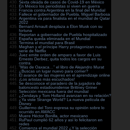
Sexta oleada de casos de Covid-19 en México
En México los periodistas sí viven en guerra
Francia contra Argentina en la final del Mundial
Fallece el gobernador de Puebla, Miguel Barbosa
Argentina va para finalista en el mundial de Qatar
2022
Bernard Arnault desplaza a Elon Musk con su
fortuna
Reportan a gobernador de Puebla hospitalizado
España queda eliminada en el Mundial
Termina el mundial para Brasil
Meghan y el príncipe Harry protagonizan nueva
serie de Netflix
Juez emite orden de amparo a favor de Luis
Ernesto Derbez, quita todos los cargos en su
contra
”Más de Oaxaca…” el libro de Alejandro Murat
¿Buscas un lugar nuevo para comer?
El avance de las mujeres en el aprendizaje online
¡Los artistas más escuchados!
Se desconoce el paradero de la jugadora de
baloncesto estadounidense Brittney Griner
Selección mexicana fuera del mundial
¿Zendaya y Tom Holland avanzan en su relación?
¿Ya viste Strange World? La nueva película de
Disney
Guillermo del Toro expresa su opinión sobre lo
ocurrido en AMACC
Muere Héctor Bonilla, actor mexicano
RuPaul cumplió 62 años y así lo felicitaron en
redes
Comienza el mundial 2022 ¿Y la selección