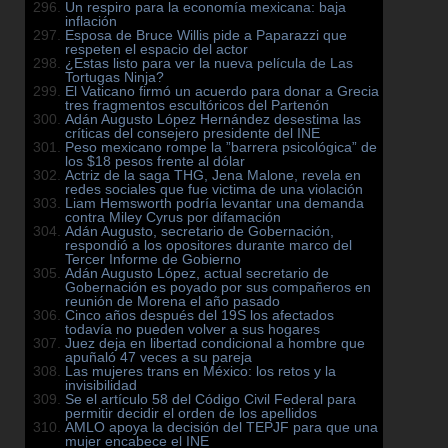
Un respiro para la economía mexicana: baja
inflación
Esposa de Bruce Willis pide a Paparazzi que
respeten el espacio del actor
¿Estas listo para ver la nueva película de Las
Tortugas Ninja?
El Vaticano firmó un acuerdo para donar a Grecia
tres fragmentos escultóricos del Partenón
Adán Augusto López Hernández desestima las
críticas del consejero presidente del INE
Peso mexicano rompe la ”barrera psicológica” de
los $18 pesos frente al dólar
Actriz de la saga THG, Jena Malone, revela en
redes sociales que fue victima de una violación
Liam Hemsworth podría levantar una demanda
contra Miley Cyrus por difamación
Adán Augusto, secretario de Gobernación,
respondió a los opositores durante marco del
Tercer Informe de Gobierno
Adán Augusto López, actual secretario de
Gobernación es poyado por sus compañeros en
reunión de Morena el año pasado
Cinco años después del 19S los afectados
todavía no pueden volver a sus hogares
Juez deja en libertad condicional a hombre que
apuñaló 47 veces a su pareja
Las mujeres trans en México: los retos y la
invisibilidad
Se el artículo 58 del Código Civil Federal para
permitir decidir el orden de los apellidos
AMLO apoya la decisión del TEPJF para que una
mujer encabece el INE