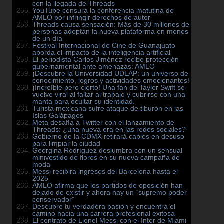
con la llegada de Threads
YouTube censura la conferencia matutina de
AMLO por infringir derechos de autor
Threads causa sensación: Más de 30 millones de
personas adoptan la nueva plataforma en menos
de un día
Festival Internacional de Cine de Guanajuato
aborda el impacto de la inteligencia artificial
El periodista Carlos Jiménez recibe protección
gubernamental ante amenazas: AMLO
¡Descubre la Universidad UDLAP: un universo de
conocimiento, logros y actividades emocionantes!
¡Increíble pero cierto! Una fan de Taylor Swift se
vuelve viral al faltar al trabajo y cubrirse con una
manta para ocultar su identidad.
Turista mexicana sufre ataque de tiburón en las
Islas Galápagos
Meta desafía a Twitter con el lanzamiento de
Threads: ¿una nueva era en las redes sociales?
Gobierno de la CDMX retirará cables en desuso
para limpiar la ciudad
Georgina Rodríguez deslumbra con un sensual
minivestido de flores en su nueva campaña de
moda
Messi recibirá ingresos del Barcelona hasta el
2025
AMLO afirma que los partidos de oposición han
dejado de existir y ahora hay un “supremo poder
conservador”
Descubre tu verdadera pasión y encuentra el
camino hacia una carrera profesional exitosa
El contrato de Lionel Messi con el Inter de Miami