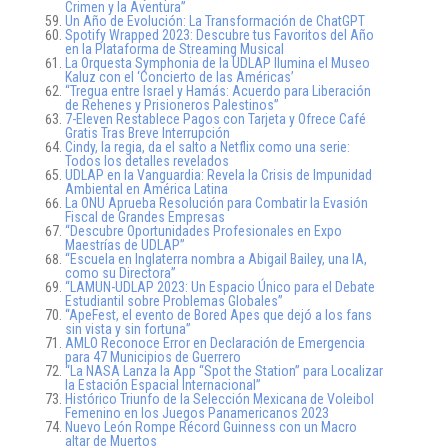
Crimen y la Aventura”
Un Año de Evolución: La Transformación de ChatGPT
Spotify Wrapped 2023: Descubre tus Favoritos del Año
en la Plataforma de Streaming Musical
La Orquesta Symphonia de la UDLAP Ilumina el Museo
Kaluz con el ‘Concierto de las Américas’
“Tregua entre Israel y Hamás: Acuerdo para Liberación
de Rehenes y Prisioneros Palestinos”
7-Eleven Restablece Pagos con Tarjeta y Ofrece Café
Gratis Tras Breve Interrupción
Cindy, la regia, da el salto a Netflix como una serie:
Todos los detalles revelados
UDLAP en la Vanguardia: Revela la Crisis de Impunidad
Ambiental en América Latina
La ONU Aprueba Resolución para Combatir la Evasión
Fiscal de Grandes Empresas
“Descubre Oportunidades Profesionales en Expo
Maestrías de UDLAP”
“Escuela en Inglaterra nombra a Abigail Bailey, una IA,
como su Directora”
“LAMUN-UDLAP 2023: Un Espacio Único para el Debate
Estudiantil sobre Problemas Globales”
“ApeFest, el evento de Bored Apes que dejó a los fans
sin vista y sin fortuna”
AMLO Reconoce Error en Declaración de Emergencia
para 47 Municipios de Guerrero
“La NASA Lanza la App “Spot the Station” para Localizar
la Estación Espacial Internacional”
Histórico Triunfo de la Selección Mexicana de Voleibol
Femenino en los Juegos Panamericanos 2023
Nuevo León Rompe Récord Guinness con un Macro
altar de Muertos