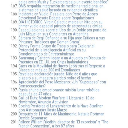
pelea entre Musk y Zuckerberg bajo un evento benéfico”
OMS respalda integración de medicina tradicional en
sistemas de salud basada en evidencia científica
Incidente en Vuelo: Pasajera con Perro de Apoyo
Emocional Desata Debate sobre Regulaciones
DÍA HISTÓRICO: Virgin Galactic marca un hito con su
primer vuelo espacial privado de astronautas civiles
Especulaciones sobre el Uso de un Doble por parte de
Luis Miguel en sus Conciertos en Argentina
Bárbara de Regil Defiende a su Hija ante Críticas a sus
Pinturas: “Infelices que Comen Grasa”
Disney Forma Grupo de Trabajo para Explorar el
Potencial de la Inteligencia Artificial en su
Conglomerado de Entretenimiento
Samsung y Caltech llegan a un Acuerdo en Disputa de
Patentes en EE. UU. por Chips Inalámbricos
Caos en la Movilidad de Nuevo León tras el Regreso a
Clases de más de 200 mil Estudiantes
Revelada declaración jurada: Niño de 6 años que
disparó a su maestra alardeó sobre el hecho
Apreciación del Peso Mexicano: ¿Un “Superpeso” con
Consecuencias?
Rusia anuncia emocionante misión lunar robótica
después de 47 años
Call of Duty: Modern Warfare III Llegará el 10 de
Noviembre, Anuncia Activision
Boeing Posterga el Lanzamiento de la Nave Starliner
con Astronautas Hasta Marzo
Después de 11 Años de Matrimonio, Natalie Portman
Decide Separarse
Fallece William Friedkin, director de “El exorcista” y “The
French Connection”, a los 87 años