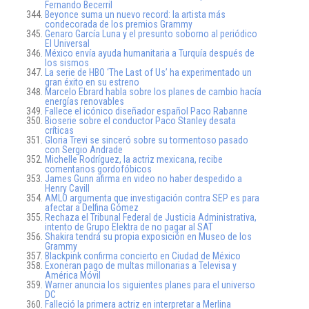
Fernando Becerril
Beyonce suma un nuevo record: la artista más
condecorada de los premios Grammy
Genaro García Luna y el presunto soborno al periódico
El Universal
México envía ayuda humanitaria a Turquía después de
los sismos
La serie de HBO ‘The Last of Us’ ha experimentado un
gran éxito en su estreno
Marcelo Ebrard habla sobre los planes de cambio hacía
energías renovables
Fallece el icónico diseñador español Paco Rabanne
Bioserie sobre el conductor Paco Stanley desata
críticas
Gloria Trevi se sinceró sobre su tormentoso pasado
con Sergio Andrade
Michelle Rodríguez, la actriz mexicana, recibe
comentarios gordofóbicos
James Gunn afirma en video no haber despedido a
Henry Cavill
AMLO argumenta que investigación contra SEP es para
afectar a Delfina Gómez
Rechaza el Tribunal Federal de Justicia Administrativa,
intento de Grupo Elektra de no pagar al SAT
Shakira tendrá su propia exposición en Museo de los
Grammy
Blackpink confirma concierto en Ciudad de México
Exoneran pago de multas millonarias a Televisa y
América Móvil
Warner anuncia los siguientes planes para el universo
DC
Falleció la primera actriz en interpretar a Merlina