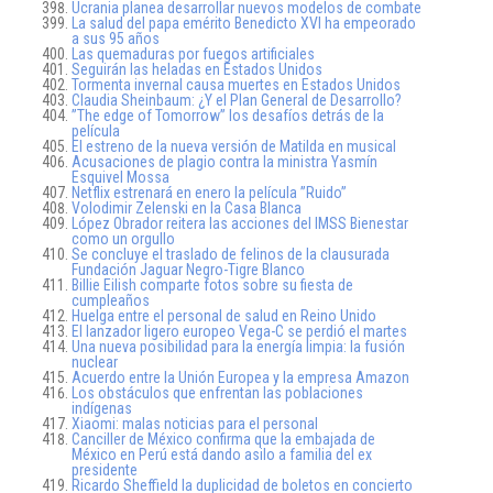
Ucrania planea desarrollar nuevos modelos de combate
La salud del papa emérito Benedicto XVI ha empeorado
a sus 95 años
Las quemaduras por fuegos artificiales
Seguirán las heladas en Estados Unidos
Tormenta invernal causa muertes en Estados Unidos
Claudia Sheinbaum: ¿Y el Plan General de Desarrollo?
”The edge of Tomorrow” los desafíos detrás de la
película
El estreno de la nueva versión de Matilda en musical
Acusaciones de plagio contra la ministra Yasmín
Esquivel Mossa
Netflix estrenará en enero la película ”Ruido”
Volodimir Zelenski en la Casa Blanca
López Obrador reitera las acciones del IMSS Bienestar
como un orgullo
Se concluye el traslado de felinos de la clausurada
Fundación Jaguar Negro-Tigre Blanco
Billie Eilish comparte fotos sobre su fiesta de
cumpleaños
Huelga entre el personal de salud en Reino Unido
El lanzador ligero europeo Vega-C se perdió el martes
Una nueva posibilidad para la energía limpia: la fusión
nuclear
Acuerdo entre la Unión Europea y la empresa Amazon
Los obstáculos que enfrentan las poblaciones
indígenas
Xiaomi: malas noticias para el personal
Canciller de México confirma que la embajada de
México en Perú está dando asilo a familia del ex
presidente
Ricardo Sheffield la duplicidad de boletos en concierto