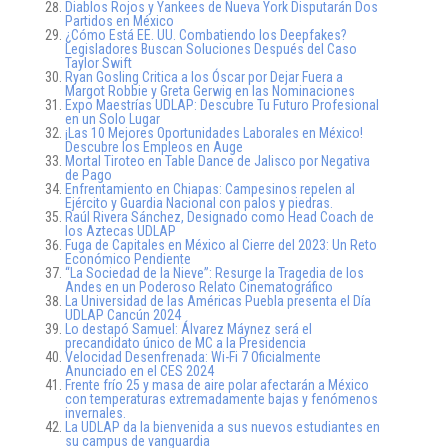
Diablos Rojos y Yankees de Nueva York Disputarán Dos
Partidos en México
¿Cómo Está EE. UU. Combatiendo los Deepfakes?
Legisladores Buscan Soluciones Después del Caso
Taylor Swift
Ryan Gosling Critica a los Óscar por Dejar Fuera a
Margot Robbie y Greta Gerwig en las Nominaciones
Expo Maestrías UDLAP: Descubre Tu Futuro Profesional
en un Solo Lugar
¡Las 10 Mejores Oportunidades Laborales en México!
Descubre los Empleos en Auge
Mortal Tiroteo en Table Dance de Jalisco por Negativa
de Pago
Enfrentamiento en Chiapas: Campesinos repelen al
Ejército y Guardia Nacional con palos y piedras.
Raúl Rivera Sánchez, Designado como Head Coach de
los Aztecas UDLAP
Fuga de Capitales en México al Cierre del 2023: Un Reto
Económico Pendiente
“La Sociedad de la Nieve”: Resurge la Tragedia de los
Andes en un Poderoso Relato Cinematográfico
La Universidad de las Américas Puebla presenta el Día
UDLAP Cancún 2024
Lo destapó Samuel: Álvarez Máynez será el
precandidato único de MC a la Presidencia
Velocidad Desenfrenada: Wi-Fi 7 Oficialmente
Anunciado en el CES 2024
Frente frío 25 y masa de aire polar afectarán a México
con temperaturas extremadamente bajas y fenómenos
invernales.
La UDLAP da la bienvenida a sus nuevos estudiantes en
su campus de vanguardia