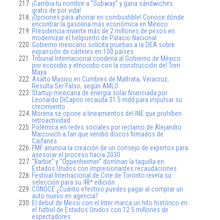
¡Cambia tu nombre a “Subway” y gana sándwiches
gratis de por vida!
¡Opciones para ahorrar en combustible! Conoce dónde
encontrar la gasolina más económica en México
Presidencia invierte más de 2 millones de pesos en
modernizar el helipuerto de Palacio Nacional
Gobierno mexicano solicita pruebas a la DEA sobre
expansión de cárteles en 100 países
Tribunal Internacional condena al Gobierno de México
por ecocidio y etnocidio con la construcción del Tren
Maya
Asalto Masivo en Cumbres de Maltrata, Veracruz,
Resulta Ser Falso, según AMLO
Startup mexicana de energía solar financiada por
Leonardo DiCaprio recauda 31.5 mdd para impulsar su
crecimiento
Morena se opone a lineamientos del INE que prohíben
retroactividad
Polémica en redes sociales por reclamo de Alejandro
Marcovich a fan que vendió discos firmados de
Caifanes
FMF anuncia la creación de un consejo de expertos para
asesorar el proceso hacia 2030
“Barbie” y “Oppenheimer” dominan la taquilla en
Estados Unidos con impresionantes recaudaciones
Festival Internacional de Cine de Toronto revela su
selección para su 48ª edición
CONOCE ¿Cuánto efectivo puedes pagar al comprar un
auto nuevo en agencia?
El debut de Messi con el Inter marca un hito histórico en
el futbol de Estados Unidos con 12.5 millones de
espectadores