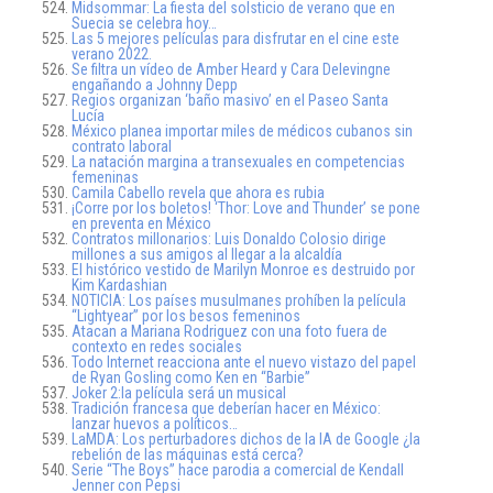
Midsommar: La fiesta del solsticio de verano que en
Suecia se celebra hoy…
Las 5 mejores películas para disfrutar en el cine este
verano 2022.
Se filtra un vídeo de Amber Heard y Cara Delevingne
engañando a Johnny Depp
Regios organizan ‘baño masivo’ en el Paseo Santa
Lucía
México planea importar miles de médicos cubanos sin
contrato laboral
La natación margina a transexuales en competencias
femeninas
Camila Cabello revela que ahora es rubia
¡Corre por los boletos! ‘Thor: Love and Thunder’ se pone
en preventa en México
Contratos millonarios: Luis Donaldo Colosio dirige
millones a sus amigos al llegar a la alcaldía
El histórico vestido de Marilyn Monroe es destruido por
Kim Kardashian
NOTICIA: Los países musulmanes prohíben la película
“Lightyear” por los besos femeninos
Atacan a Mariana Rodriguez con una foto fuera de
contexto en redes sociales
Todo Internet reacciona ante el nuevo vistazo del papel
de Ryan Gosling como Ken en “Barbie”
Joker 2:la película será un musical
Tradición francesa que deberían hacer en México:
lanzar huevos a políticos…
LaMDA: Los perturbadores dichos de la IA de Google ¿la
rebelión de las máquinas está cerca?
Serie “The Boys” hace parodia a comercial de Kendall
Jenner con Pepsi