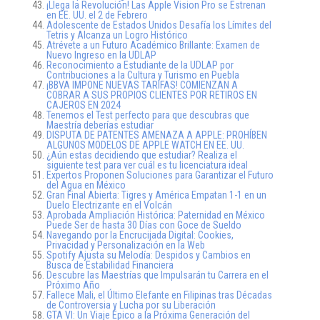
¡Llega la Revolución! Las Apple Vision Pro se Estrenan
en EE. UU. el 2 de Febrero
Adolescente de Estados Unidos Desafía los Límites del
Tetris y Alcanza un Logro Histórico
Atrévete a un Futuro Académico Brillante: Examen de
Nuevo Ingreso en la UDLAP
Reconocimiento a Estudiante de la UDLAP por
Contribuciones a la Cultura y Turismo en Puebla
¡BBVA IMPONE NUEVAS TARIFAS! COMIENZAN A
COBRAR A SUS PROPIOS CLIENTES POR RETIROS EN
CAJEROS EN 2024
Tenemos el Test perfecto para que descubras que
Maestría deberías estudiar
DISPUTA DE PATENTES AMENAZA A APPLE: PROHÍBEN
ALGUNOS MODELOS DE APPLE WATCH EN EE. UU.
¿Aún estas decidiendo que estudiar? Realiza el
siguiente test para ver cuál es tu licenciatura ideal
Expertos Proponen Soluciones para Garantizar el Futuro
del Agua en México
Gran Final Abierta: Tigres y América Empatan 1-1 en un
Duelo Electrizante en el Volcán
Aprobada Ampliación Histórica: Paternidad en México
Puede Ser de hasta 30 Días con Goce de Sueldo
Navegando por la Encrucijada Digital: Cookies,
Privacidad y Personalización en la Web
Spotify Ajusta su Melodía: Despidos y Cambios en
Busca de Estabilidad Financiera
Descubre las Maestrías que Impulsarán tu Carrera en el
Próximo Año
Fallece Mali, el Último Elefante en Filipinas tras Décadas
de Controversia y Lucha por su Liberación
GTA VI: Un Viaje Épico a la Próxima Generación del