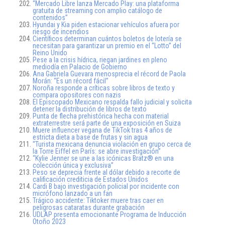
“Mercado Libre lanza Mercado Play: una plataforma
gratuita de streaming con amplio catálogo de
contenidos”
Hyundai y Kia piden estacionar vehículos afuera por
riesgo de incendios
Científicos determinan cuántos boletos de lotería se
necesitan para garantizar un premio en el “Lotto” del
Reino Unido
Pese a la crisis hídrica, riegan jardines en pleno
mediodía en Palacio de Gobierno
Ana Gabriela Guevara menosprecia el récord de Paola
Morán: “Es un récord fácil”
Noroña responde a críticas sobre libros de texto y
compara opositores con nazis
El Episcopado Mexicano respalda fallo judicial y solicita
detener la distribución de libros de texto
Punta de flecha prehistórica hecha con material
extraterrestre será parte de una exposición en Suiza
Muere influencer vegana de TikTok tras 4 años de
estricta dieta a base de frutas y sin agua
“Turista mexicana denuncia violación en grupo cerca de
la Torre Eiffel en París: se abre investigación”
“Kylie Jenner se une a las icónicas Bratz® en una
colección única y exclusiva”
Peso se deprecia frente al dólar debido a recorte de
calificación crediticia de Estados Unidos
Cardi B bajo investigación policial por incidente con
micrófono lanzado a un fan
Trágico accidente: Tiktoker muere tras caer en
peligrosas cataratas durante grabación
UDLAP presenta emocionante Programa de Inducción
Otoño 2023