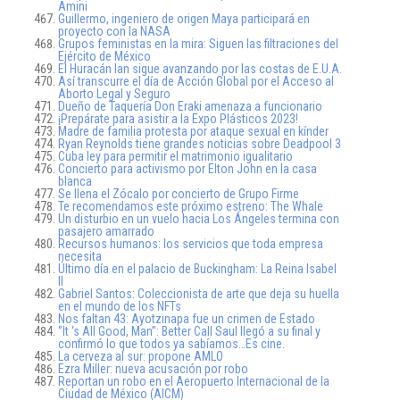
Amini
Guillermo, ingeniero de origen Maya participará en
proyecto con la NASA
Grupos feministas en la mira: Siguen las filtraciones del
Ejército de México
El Huracán Ian sigue avanzando por las costas de E.U.A.
Así transcurre el día de Acción Global por el Acceso al
Aborto Legal y Seguro
Dueño de Taquería Don Eraki amenaza a funcionario
¡Prepárate para asistir a la Expo Plásticos 2023!
Madre de familia protesta por ataque sexual en kínder
Ryan Reynolds tiene grandes noticias sobre Deadpool 3
Cuba ley para permitir el matrimonio igualitario
Concierto para activismo por Elton John en la casa
blanca
Se llena el Zócalo por concierto de Grupo Firme
Te recomendamos este próximo estreno: The Whale
Un disturbio en un vuelo hacia Los Ángeles termina con
pasajero amarrado
Recursos humanos: los servicios que toda empresa
necesita
Último día en el palacio de Buckingham: La Reina Isabel
II
Gabriel Santos: Coleccionista de arte que deja su huella
en el mundo de los NFTs
Nos faltan 43: Ayotzinapa fue un crimen de Estado
‘’It ‘s All Good, Man’’: Better Call Saul llegó a su final y
confirmó lo que todos ya sabíamos…Es cine.
La cerveza al sur: propone AMLO
Ezra Miller: nueva acusación por robo
Reportan un robo en el Aeropuerto Internacional de la
Ciudad de México (AICM)