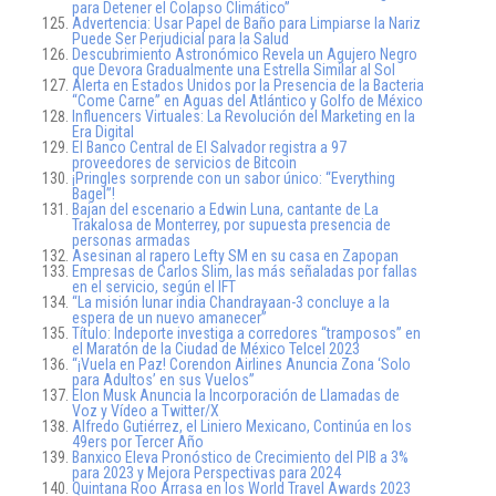
para Detener el Colapso Climático”
Advertencia: Usar Papel de Baño para Limpiarse la Nariz
Puede Ser Perjudicial para la Salud
Descubrimiento Astronómico Revela un Agujero Negro
que Devora Gradualmente una Estrella Similar al Sol
Alerta en Estados Unidos por la Presencia de la Bacteria
“Come Carne” en Aguas del Atlántico y Golfo de México
Influencers Virtuales: La Revolución del Marketing en la
Era Digital
El Banco Central de El Salvador registra a 97
proveedores de servicios de Bitcoin
¡Pringles sorprende con un sabor único: “Everything
Bagel”!
Bajan del escenario a Edwin Luna, cantante de La
Trakalosa de Monterrey, por supuesta presencia de
personas armadas
Asesinan al rapero Lefty SM en su casa en Zapopan
Empresas de Carlos Slim, las más señaladas por fallas
en el servicio, según el IFT
“La misión lunar india Chandrayaan-3 concluye a la
espera de un nuevo amanecer”
Título: Indeporte investiga a corredores “tramposos” en
el Maratón de la Ciudad de México Telcel 2023
“¡Vuela en Paz! Corendon Airlines Anuncia Zona ‘Solo
para Adultos’ en sus Vuelos”
Elon Musk Anuncia la Incorporación de Llamadas de
Voz y Vídeo a Twitter/X
Alfredo Gutiérrez, el Liniero Mexicano, Continúa en los
49ers por Tercer Año
Banxico Eleva Pronóstico de Crecimiento del PIB a 3%
para 2023 y Mejora Perspectivas para 2024
Quintana Roo Arrasa en los World Travel Awards 2023