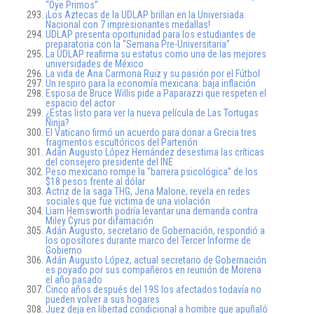
“Oye Primos”
¡Los Aztecas de la UDLAP brillan en la Universiada
Nacional con 7 impresionantes medallas!
UDLAP presenta oportunidad para los estudiantes de
preparatoria con la “Semana Pre-Universitaria”
La UDLAP reafirma su estatus como una de las mejores
universidades de México
La vida de Ana Carmona Ruiz y su pasión por el Fútbol
Un respiro para la economía mexicana: baja inflación
Esposa de Bruce Willis pide a Paparazzi que respeten el
espacio del actor
¿Estas listo para ver la nueva película de Las Tortugas
Ninja?
El Vaticano firmó un acuerdo para donar a Grecia tres
fragmentos escultóricos del Partenón
Adán Augusto López Hernández desestima las críticas
del consejero presidente del INE
Peso mexicano rompe la ”barrera psicológica” de los
$18 pesos frente al dólar
Actriz de la saga THG, Jena Malone, revela en redes
sociales que fue victima de una violación
Liam Hemsworth podría levantar una demanda contra
Miley Cyrus por difamación
Adán Augusto, secretario de Gobernación, respondió a
los opositores durante marco del Tercer Informe de
Gobierno
Adán Augusto López, actual secretario de Gobernación
es poyado por sus compañeros en reunión de Morena
el año pasado
Cinco años después del 19S los afectados todavía no
pueden volver a sus hogares
Juez deja en libertad condicional a hombre que apuñaló