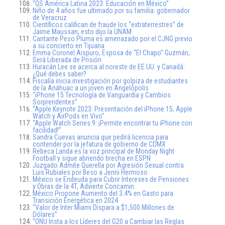
“QS América Latina 2023: Educación en México”
Niño de 4 años fue ultimado por su familia: gobernador
de Veracruz
Científicos califican de fraude los “extraterrestres” de
Jaime Maussan; esto dijo la UNAM
Cantante Peso Pluma es amenazado por el CJNG previo
a su concierto en Tijuana
Emma Coronel Aispuro, Esposa de “El Chapo” Guzmán,
Será Liberada de Prisión
Huracán Lee se acerca al noreste de EE.UU. y Canadá:
¿Qué debes saber?
Fiscalía inicia investigación por golpiza de estudiantes
de la Anáhuac a un joven en Angelópolis
“iPhone 15 Tecnología de Vanguardia y Cambios
Sorprendentes”
“Apple Keynote 2023: Presentación del iPhone 15, Apple
Watch y AirPods en Vivo”
“Apple Watch Series 9: ¡Permite encontrar tu iPhone con
facilidad!”
Sandra Cuevas anuncia que pedirá licencia para
contender por la jefatura de gobierno de CDMX
Rebeca Landa es la voz principal de Monday Night
Football y sigue abriendo brecha en ESPN
Juzgado Admite Querella por Agresión Sexual contra
Luis Rubiales por Beso a Jenni Hermoso
México se Endeuda para Cubrir Intereses de Pensiones
y Obras de la 4T, Advierte Concamin
México Propone Aumento del 3.4% en Gasto para
Transición Energética en 2024
“Valor de Inter Miami Dispara a $1,500 Millones de
Dólares”
“ONU Insta a los Líderes del G20 a Cambiar las Reglas