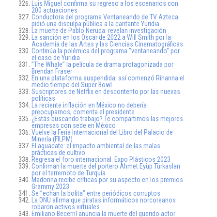
Luis Miguel confirma su regreso a los escenarios con
200 actuaciones
Conductora del programa Ventaneando de TV Azteca
pidió una disculpa pública a la cantante Yuridia
La muerte de Pablo Neruda: revelan investigación
La sanción en los Oscar de 2022 a Will Smith por la
Academia de las Artes y las Ciencias Cinematográficas
Continúa la polémica del programa ”ventaneando” por
el caso de Yuridia
”The Whale” la película de drama protagonizada por
Brendan Fraser
En una plataforma suspendida: así comenzó Rihanna el
medio tiempo del Super Bowl
Suscriptores de Netflix en descontento por las nuevas
políticas
La reciente inflación en México no debería
preocuparnos, comenta el presidente
¿Estás buscando trabajo? Te compartimos las mejores
empresas con sede en México
Vuelve la Feria Internacional del Libro del Palacio de
Minería (FILPM)
El aguacate: el impacto ambiental de las malas
prácticas de cultivo
Regresa el foro internacional: Expo Plásticos 2023
Confirman la muerte del portero Ahmet Eyüp Türkaslan
por el terremoto de Turquía
Madonna recibe críticas por su aspecto en los premios
Grammy 2023
Se ”echan la bolita” entre periódicos corruptos
La ONU afirma que piratas informáticos norcoreanos
robaron activos virtuales
Emiliano Becerril anuncia la muerte del querido actor