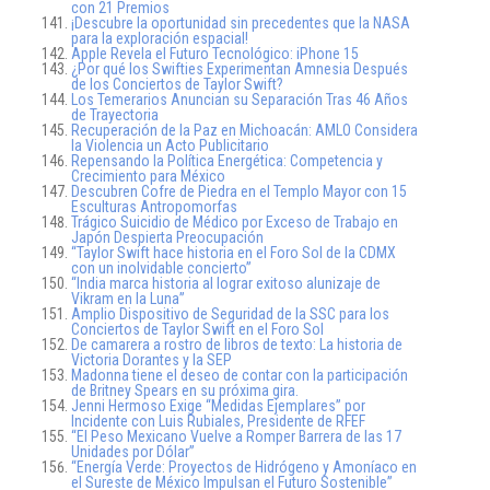
con 21 Premios
¡Descubre la oportunidad sin precedentes que la NASA
para la exploración espacial!
Apple Revela el Futuro Tecnológico: iPhone 15
¿Por qué los Swifties Experimentan Amnesia Después
de los Conciertos de Taylor Swift?
Los Temerarios Anuncian su Separación Tras 46 Años
de Trayectoria
Recuperación de la Paz en Michoacán: AMLO Considera
la Violencia un Acto Publicitario
Repensando la Política Energética: Competencia y
Crecimiento para México
Descubren Cofre de Piedra en el Templo Mayor con 15
Esculturas Antropomorfas
Trágico Suicidio de Médico por Exceso de Trabajo en
Japón Despierta Preocupación
“Taylor Swift hace historia en el Foro Sol de la CDMX
con un inolvidable concierto”
“India marca historia al lograr exitoso alunizaje de
Vikram en la Luna”
Amplio Dispositivo de Seguridad de la SSC para los
Conciertos de Taylor Swift en el Foro Sol
De camarera a rostro de libros de texto: La historia de
Victoria Dorantes y la SEP
Madonna tiene el deseo de contar con la participación
de Britney Spears en su próxima gira.
Jenni Hermoso Exige “Medidas Ejemplares” por
Incidente con Luis Rubiales, Presidente de RFEF
“El Peso Mexicano Vuelve a Romper Barrera de las 17
Unidades por Dólar”
“Energía Verde: Proyectos de Hidrógeno y Amoníaco en
el Sureste de México Impulsan el Futuro Sostenible”