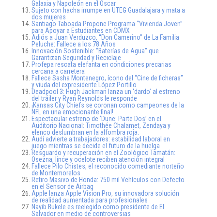
Galaxia y Napoleón en el Oscar
Sujeto con hacha irrumpe en UTEG Guadalajara y mata a
dos mujeres
Santiago Taboada Propone Programa “Vivienda Joven”
para Apoyar a Estudiantes en CDMX
Adiós a Juan Verduzco, “Don Camerino” de La Familia
Peluche: Fallece a los 78 Años
Innovación Sostenible: “Baterías de Agua” que
Garantizan Seguridad y Reciclaje
Profepa rescata elefanta en condiciones precarias
cercana a carretera
Fallece Sasha Montenegro, ícono del “Cine de ficheras”
y viuda del expresidente López Portillo
Deadpool 3: Hugh Jackman lanza un ‘dardo’ al estreno
del tráiler y Ryan Reynolds le responde
¡Kansas City Chiefs se coronan como campeones de la
NFL en una emocionante final!
Espectacular estreno de ‘Dune: Parte Dos’ en el
Auditorio Nacional: Timothée Chalamet, Zendaya y
elenco deslumbran en la alfombra roja.
Audi advierte a trabajadores: estabilidad laboral en
juego mientras se decide el futuro de la huelga
Resguardo y recuperación en el Zoológico Tamatán:
Osezna, lince y ocelote reciben atención integral
Fallece Pilo Chistes, el reconocido comediante norteño
de Montemorelos
Retiro Masivo de Honda: 750 mil Vehículos con Defecto
en el Sensor de Airbag
Apple lanza Apple Vision Pro, su innovadora solución
de realidad aumentada para profesionales
Nayib Bukele es reelegido como presidente de El
Salvador en medio de controversias