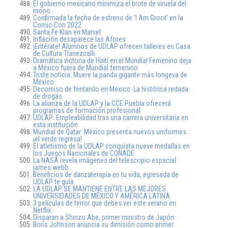
El gobierno mexicano minimiza el brote de viruela del
mono
Confirmada la fecha de estreno de ‘I Am Groot’ en la
Comic-Con 2022
Santa Fe Klan en Marvel
Inflación desaparece las Afores
¡Entérate! Alumnos de UDLAP ofrecen talleres en Casa
de Cultura Tlanezcalli
Dramática victoria de Haití en el Mundial Femenino deja
a México fuera de Mundial femenino
Triste noticia: Muere la panda gigante más longeva de
México
Decomiso de fentanilo en México: La histórica redada
de drogas
La alianza de la UDLAP y la CCE Puebla ofrecerá
programas de formación profesional
UDLAP: Empleabilidad tras una carrera universitaria en
esta institución
Mundial de Qatar: México presenta nuevos uniformes…
¡el verde regresa!
El atletismo de la UDLAP conquista nueve medallas en
los Juegos Nacionales de CONADE
La NASA revela imágenes del telescopio espacial
james webb
Beneficios de danzaterapia en tu vida, egresada de
UDLAP te guía
LA UDLAP SE MANTIENE ENTRE LAS MEJORES
UNIVERSIDADES DE MÉXICO Y AMÉRICA LATINA
3 películas de terror que debes ver este verano en
Netflix.
Disparan a Shinzo Abe, primer ministro de Japón
Boris Johnson anuncia su dimisión como primer