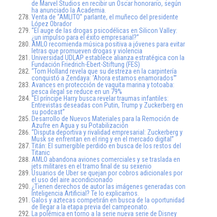
de Marvel Studios en recibir un Oscar honorario, según
ha anunciado la Academia.
Venta de “AMLITO” parlante, el muñeco del presidente
López Obrador
“El auge de las drogas psicodélicas en Silicon Valley:
¿un impulso para el éxito empresarial?”
AMLO recomienda música positiva a jóvenes para evitar
letras que promueven drogas y violencia
Universidad UDLAP establece alianza estratégica con la
Fundación Friedrich-Ebert-Stiftung (FES)
“Tom Holland revela que su destreza en la carpintería
conquistó a Zendaya: ‘Ahora estamos enamorados'”
Avances en protección de vaquita marina y totoaba:
pesca ilegal se reduce en un 79%
“El príncipe Harry busca revelar traumas infantiles:
Entrevistas deseadas con Putin, Trump y Zuckerberg en
su podcast”
Desarrollo de Nuevos Materiales para la Remoción de
Azufre en Agua y su Potabilización
“Disputa deportiva y rivalidad empresarial: Zuckerberg y
Musk se enfrentan en el ring y en el mercado digital”
Titán: El sumergible perdido en busca de los restos del
Titanic
AMLO abandona aviones comerciales y se traslada en
jets militares en el tramo final de su sexenio
Usuarios de Uber se quejan por cobros adicionales por
el uso del aire acondicionado
¿Tienen derechos de autor las imágenes generadas con
Inteligencia Artificial? Te lo explicamos.
Galos y aztecas competirán en busca de la oportunidad
de llegar a la etapa previa del campeonato.
La polémica en torno a la serie nueva serie de Disney