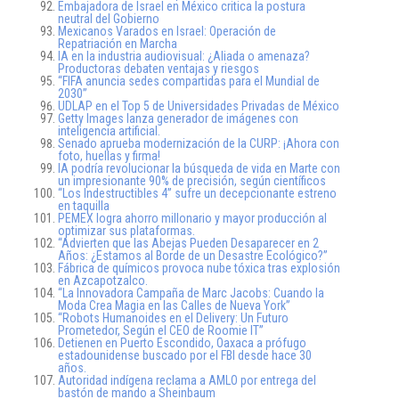
Embajadora de Israel en México critica la postura
neutral del Gobierno
Mexicanos Varados en Israel: Operación de
Repatriación en Marcha
IA en la industria audiovisual: ¿Aliada o amenaza?
Productoras debaten ventajas y riesgos
“FIFA anuncia sedes compartidas para el Mundial de
2030”
UDLAP en el Top 5 de Universidades Privadas de México
Getty Images lanza generador de imágenes con
inteligencia artificial.
Senado aprueba modernización de la CURP: ¡Ahora con
foto, huellas y firma!
IA podría revolucionar la búsqueda de vida en Marte con
un impresionante 90% de precisión, según científicos
“Los Indestructibles 4” sufre un decepcionante estreno
en taquilla
PEMEX logra ahorro millonario y mayor producción al
optimizar sus plataformas.
“Advierten que las Abejas Pueden Desaparecer en 2
Años: ¿Estamos al Borde de un Desastre Ecológico?”
Fábrica de químicos provoca nube tóxica tras explosión
en Azcapotzalco.
“La Innovadora Campaña de Marc Jacobs: Cuando la
Moda Crea Magia en las Calles de Nueva York”
“Robots Humanoides en el Delivery: Un Futuro
Prometedor, Según el CEO de Roomie IT”
Detienen en Puerto Escondido, Oaxaca a prófugo
estadounidense buscado por el FBI desde hace 30
años.
Autoridad indígena reclama a AMLO por entrega del
bastón de mando a Sheinbaum