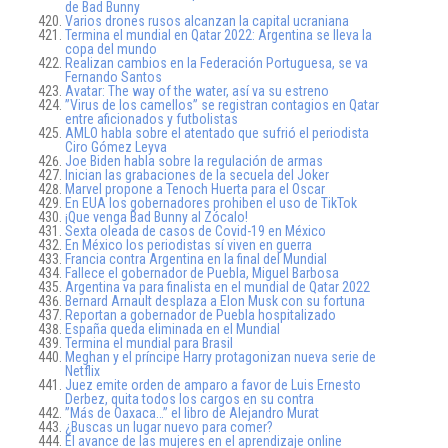
de Bad Bunny
Varios drones rusos alcanzan la capital ucraniana
Termina el mundial en Qatar 2022: Argentina se lleva la
copa del mundo
Realizan cambios en la Federación Portuguesa, se va
Fernando Santos
Avatar: The way of the water, así va su estreno
”Virus de los camellos” se registran contagios en Qatar
entre aficionados y futbolistas
AMLO habla sobre el atentado que sufrió el periodista
Ciro Gómez Leyva
Joe Biden habla sobre la regulación de armas
Inician las grabaciones de la secuela del Joker
Marvel propone a Tenoch Huerta para el Oscar
En EUA los gobernadores prohiben el uso de TikTok
¡Que venga Bad Bunny al Zócalo!
Sexta oleada de casos de Covid-19 en México
En México los periodistas sí viven en guerra
Francia contra Argentina en la final del Mundial
Fallece el gobernador de Puebla, Miguel Barbosa
Argentina va para finalista en el mundial de Qatar 2022
Bernard Arnault desplaza a Elon Musk con su fortuna
Reportan a gobernador de Puebla hospitalizado
España queda eliminada en el Mundial
Termina el mundial para Brasil
Meghan y el príncipe Harry protagonizan nueva serie de
Netflix
Juez emite orden de amparo a favor de Luis Ernesto
Derbez, quita todos los cargos en su contra
”Más de Oaxaca…” el libro de Alejandro Murat
¿Buscas un lugar nuevo para comer?
El avance de las mujeres en el aprendizaje online