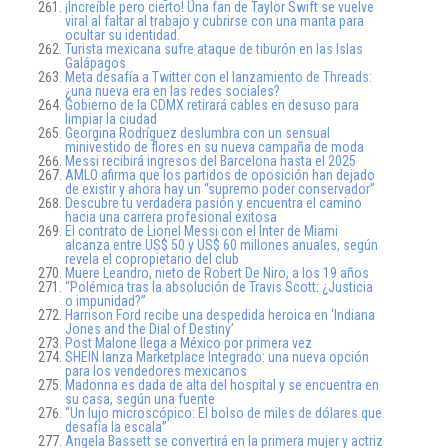
¡Increíble pero cierto! Una fan de Taylor Swift se vuelve
viral al faltar al trabajo y cubrirse con una manta para
ocultar su identidad.
Turista mexicana sufre ataque de tiburón en las Islas
Galápagos
Meta desafía a Twitter con el lanzamiento de Threads:
¿una nueva era en las redes sociales?
Gobierno de la CDMX retirará cables en desuso para
limpiar la ciudad
Georgina Rodríguez deslumbra con un sensual
minivestido de flores en su nueva campaña de moda
Messi recibirá ingresos del Barcelona hasta el 2025
AMLO afirma que los partidos de oposición han dejado
de existir y ahora hay un “supremo poder conservador”
Descubre tu verdadera pasión y encuentra el camino
hacia una carrera profesional exitosa
El contrato de Lionel Messi con el Inter de Miami
alcanza entre US$ 50 y US$ 60 millones anuales, según
revela el copropietario del club
Muere Leandro, nieto de Robert De Niro, a los 19 años
“Polémica tras la absolución de Travis Scott: ¿Justicia
o impunidad?”
Harrison Ford recibe una despedida heroica en ‘Indiana
Jones and the Dial of Destiny’
Post Malone llega a México por primera vez
SHEIN lanza Marketplace Integrado: una nueva opción
para los vendedores mexicanos
Madonna es dada de alta del hospital y se encuentra en
su casa, según una fuente
“Un lujo microscópico: El bolso de miles de dólares que
desafía la escala”
Angela Bassett se convertirá en la primera mujer y actriz