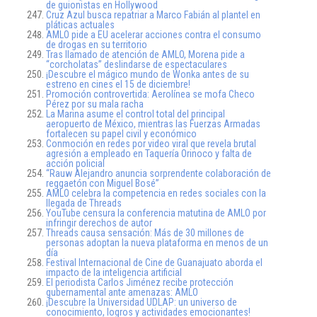
de guionistas en Hollywood
Cruz Azul busca repatriar a Marco Fabián al plantel en
pláticas actuales
AMLO pide a EU acelerar acciones contra el consumo
de drogas en su territorio
Tras llamado de atención de AMLO, Morena pide a
“corcholatas” deslindarse de espectaculares
¡Descubre el mágico mundo de Wonka antes de su
estreno en cines el 15 de diciembre!
Promoción controvertida: Aerolínea se mofa Checo
Pérez por su mala racha
La Marina asume el control total del principal
aeropuerto de México, mientras las Fuerzas Armadas
fortalecen su papel civil y económico
Conmoción en redes por video viral que revela brutal
agresión a empleado en Taquería Orinoco y falta de
acción policial
“Rauw Alejandro anuncia sorprendente colaboración de
reggaetón con Miguel Bosé”
AMLO celebra la competencia en redes sociales con la
llegada de Threads
YouTube censura la conferencia matutina de AMLO por
infringir derechos de autor
Threads causa sensación: Más de 30 millones de
personas adoptan la nueva plataforma en menos de un
día
Festival Internacional de Cine de Guanajuato aborda el
impacto de la inteligencia artificial
El periodista Carlos Jiménez recibe protección
gubernamental ante amenazas: AMLO
¡Descubre la Universidad UDLAP: un universo de
conocimiento, logros y actividades emocionantes!