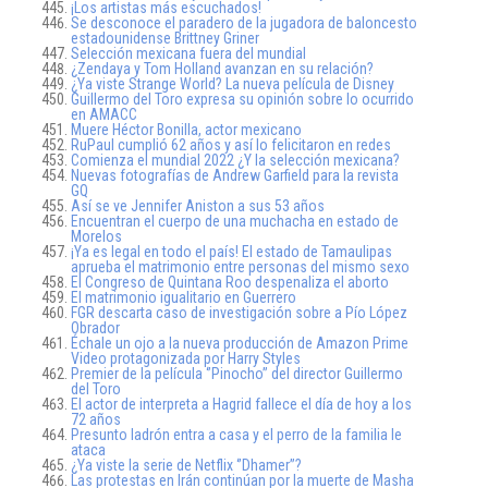
¡Los artistas más escuchados!
Se desconoce el paradero de la jugadora de baloncesto
estadounidense Brittney Griner
Selección mexicana fuera del mundial
¿Zendaya y Tom Holland avanzan en su relación?
¿Ya viste Strange World? La nueva película de Disney
Guillermo del Toro expresa su opinión sobre lo ocurrido
en AMACC
Muere Héctor Bonilla, actor mexicano
RuPaul cumplió 62 años y así lo felicitaron en redes
Comienza el mundial 2022 ¿Y la selección mexicana?
Nuevas fotografías de Andrew Garfield para la revista
GQ
Así se ve Jennifer Aniston a sus 53 años
Encuentran el cuerpo de una muchacha en estado de
Morelos
¡Ya es legal en todo el país! El estado de Tamaulipas
aprueba el matrimonio entre personas del mismo sexo
El Congreso de Quintana Roo despenaliza el aborto
El matrimonio igualitario en Guerrero
FGR descarta caso de investigación sobre a Pío López
Obrador
Échale un ojo a la nueva producción de Amazon Prime
Video protagonizada por Harry Styles
Premier de la película ‘’Pinocho’’ del director Guillermo
del Toro
El actor de interpreta a Hagrid fallece el día de hoy a los
72 años
Presunto ladrón entra a casa y el perro de la familia le
ataca
¿Ya viste la serie de Netflix ‘’Dhamer’’?
Las protestas en Irán continúan por la muerte de Masha