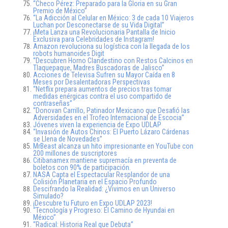
“Checo Pérez: Preparado para la Gloria en su Gran
Premio de México”
“La Adicción al Celular en México: 3 de cada 10 Viajeros
Luchan por Desconectarse de su Vida Digital”
¡Meta Lanza una Revolucionaria Pantalla de Inicio
Exclusiva para Celebridades de Instagram!
Amazon revoluciona su logística con la llegada de los
robots humanoides Digit
“Descubren Horno Clandestino con Restos Calcinos en
Tlaquepaque, Madres Buscadoras de Jalisco”
Acciones de Televisa Sufren su Mayor Caída en 8
Meses por Desalentadoras Perspectivas
“Netflix prepara aumentos de precios tras tomar
medidas enérgicas contra el uso compartido de
contraseñas”
“Donovan Carrillo, Patinador Mexicano que Desafió las
Adversidades en el Trofeo Internacional de Escocia”
Jóvenes viven la experiencia de Expo UDLAP
“Invasión de Autos Chinos: El Puerto Lázaro Cárdenas
se Llena de Novedades”
MrBeast alcanza un hito impresionante en YouTube con
200 millones de suscriptores
Citibanamex mantiene supremacía en preventa de
boletos con 90% de participación.
NASA Capta el Espectacular Resplandor de una
Colisión Planetaria en el Espacio Profundo
Descifrando la Realidad: ¿Vivimos en un Universo
Simulado?
¡Descubre tu Futuro en Expo UDLAP 2023!
“Tecnología y Progreso: El Camino de Hyundai en
México”
“Radical: Historia Real que Debuta”