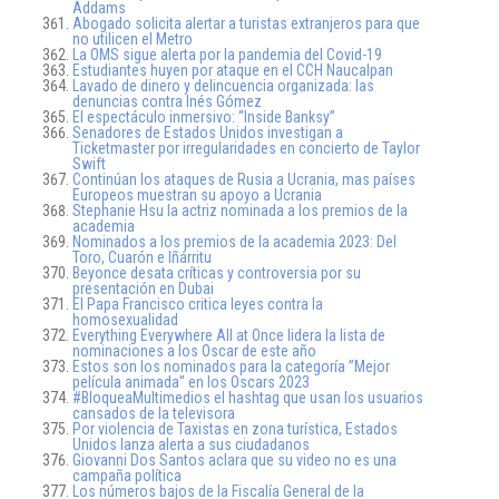
Addams
Abogado solicita alertar a turistas extranjeros para que
no utilicen el Metro
La OMS sigue alerta por la pandemia del Covid-19
Estudiantes huyen por ataque en el CCH Naucalpan
Lavado de dinero y delincuencia organizada: las
denuncias contra Inés Gómez
El espectáculo inmersivo: “Inside Banksy”
Senadores de Estados Unidos investigan a
Ticketmaster por irregularidades en concierto de Taylor
Swift
Continúan los ataques de Rusia a Ucrania, mas países
Europeos muestran su apoyo a Ucrania
Stephanie Hsu la actriz nominada a los premios de la
academia
Nominados a los premios de la academia 2023: Del
Toro, Cuarón e Iñárritu
Beyonce desata críticas y controversia por su
presentación en Dubai
El Papa Francisco critica leyes contra la
homosexualidad
Everything Everywhere All at Once lidera la lista de
nominaciones a los Oscar de este año
Estos son los nominados para la categoría ”Mejor
película animada” en los Oscars 2023
#BloqueaMultimedios el hashtag que usan los usuarios
cansados de la televisora
Por violencia de Taxistas en zona turística, Estados
Unidos lanza alerta a sus ciudadanos
Giovanni Dos Santos aclara que su video no es una
campaña política
Los números bajos de la Fiscalía General de la