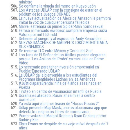
ministro
Se confirma la viruela del mono en Nuevo León
Los Aztecas UDLAP con la consigna de estar en el
pódium de los Juegos CONADE
La nueva actualización de Alexa de Amazon le permitirá
imitar la voz de cualquier persona fallecida
Marvel estrenará su primer Spider-Man homosexual
Femsa al mercado europeo: comprará empresa suiza
Valora por mil 150 mdd
Detienen al suegro y al esposo de Andy Benavides
NUEVAS IMÁGENES DE MARVEL’S LOKI 2 MUESTRAN A
SUS ENEMIGOS
Se renueva TLC entre México y Corea del Sur
Los fans de El Señor de los Anillos pueden alegrarse
porque ‘Los Anillos del Poder’ ya casi sale en Prime
Video
Lo necesario para tener inversión empresarial en
Puebla: Egresado UDLAP
La UDLAP da la bienvenida a los estudiantes del
Programa Identidades Latinas en las Américas
#JusticiaparaBrenda: niña de 4 años asesinada en
Puebla
Tiroteo en centro de vacunación infantil de Puebla
Ucrania es atacado, Rusia lanza misil a centro
comercial
Ya está aquí el primer teaser de “Hocus Pocus 2”
Udlap presenta Map Mask, una revolucionaria app que
detecta los negocios libres de coronavirus
Primer vistazo a Margot Robbie y Ryan Gosling como
Barbie y Ken
Chris Evans se despide de su viejo móvil después de 7
años