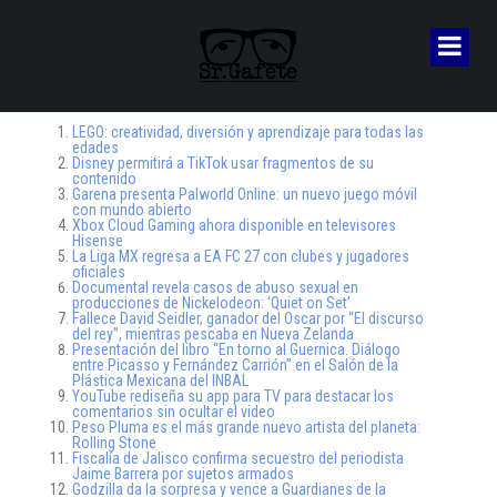
LEGO: creatividad, diversión y aprendizaje para todas las
edades
Disney permitirá a TikTok usar fragmentos de su
contenido
Garena presenta Palworld Online: un nuevo juego móvil
con mundo abierto
Xbox Cloud Gaming ahora disponible en televisores
Hisense
La Liga MX regresa a EA FC 27 con clubes y jugadores
oficiales
Documental revela casos de abuso sexual en
producciones de Nickelodeon: ‘Quiet on Set’
Fallece David Seidler, ganador del Oscar por “El discurso
del rey”, mientras pescaba en Nueva Zelanda
Presentación del libro “En torno al Guernica. Diálogo
entre Picasso y Fernández Carrión” en el Salón de la
Plástica Mexicana del INBAL
YouTube rediseña su app para TV para destacar los
comentarios sin ocultar el video
Peso Pluma es el más grande nuevo artista del planeta:
Rolling Stone
Fiscalía de Jalisco confirma secuestro del periodista
Jaime Barrera por sujetos armados
Godzilla da la sorpresa y vence a Guardianes de la