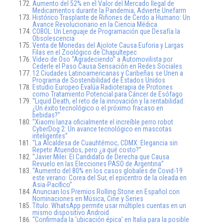
Aumento del 52% en el Valor del Mercado Ilegal de
Medicamentos durante la Pandemia, Advierte Unefarm
Histórico Trasplante de Riñones de Cerdo a Humano: Un
Avance Revolucionario en la Ciencia Médica
COBOL: Un Lenguaje de Programación que Desafía la
Obsolescencia
Venta de Monedas del Ajolote Causa Euforia y Largas
Filas en el Zoológico de Chapultepec
Video de Oso “Agradeciendo” a Automovilista por
Cederle el Paso Causa Sensación en Redes Sociales
12 Ciudades Latinoamericanas y Caribeñas se Unen a
Programa de Sostenibilidad de Estados Unidos
Estudio Europeo Evalúa Radioterapia de Protones
como Tratamiento Potencial para Cáncer de Esófago
“Liquid Death, el reto de la innovación y la rentabilidad:
¿Un éxito tecnológico o el próximo fracaso en
bebidas?”
“Xiaomi lanza oficialmente el increíble perro robot
CyberDog 2: Un avance tecnológico en mascotas
inteligentes”
“La Alcaldesa de Cuauhtémoc, CDMX: Elegancia sin
Repetir Atuendos, pero ¿a qué costo?”
“Javier Milei: El Candidato de Derecha que Causa
Revuelo en las Elecciones PASO de Argentina”
“Aumento del 80% en los casos globales de Covid-19
este verano: Corea del Sur, el epicentro de la oleada en
Asia-Pacífico”
Anuncian los Premios Rolling Stone en Español con
Nominaciones en Música, Cine y Series
Título: WhatsApp permite usar múltiples cuentas en un
mismo dispositivo Android
“Confirmada la ‘ubicación épica’ en Italia para la posible