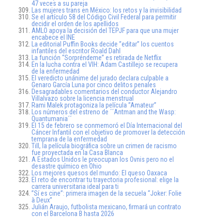
47 veces a su pareja
Las mujeres trans en México: los retos y la invisibilidad
Se el artículo 58 del Código Civil Federal para permitir
decidir el orden de los apellidos
AMLO apoya la decisión del TEPJF para que una mujer
encabece el INE
La editorial Puffin Books decide ”editar” los cuentos
infantiles del escritor Roald Dahl
La función “Sorpréndeme” es retirada de Netflix
En la lucha contra el VIH: Adam Castillejo se recupera
de la enfermedad
El veredicto unánime del jurado declara culpable a
Genaro García Luna por cinco delitos penales
Desagradables comentarios del conductor Alejandro
Villalvazo sobre la licencia menstrual
Rami Malek protagoniza la película ”Amateur”
Los números del estreno de ´´Antman and the Wasp:
Quantumania´´
El 15 de febrero se conmemoró el Día Internacional del
Cáncer Infantil con el objetivo de promover la detección
temprana de la enfermedad
Till, la película biográfica sobre un crimen de racismo
fue proyectada en la Casa Blanca
A Estados Unidos le preocupan los Ovnis pero no el
desastre químico en Ohio
Los mejores quesos del mundo: El queso Oaxaca
El reto de encontrar tu trayectoria profesional: elige la
carrera universitaria ideal para ti
”Sí es cine”: primera imagen de la secuela “Joker: Folie
à Deux”
Julián Araujo, futbolista mexicano, firmará un contrato
con el Barcelona B hasta 2026