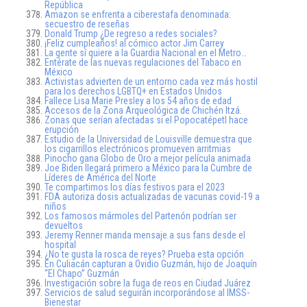
República
Amazon se enfrenta a ciberestafa denominada:
secuestro de reseñas
Donald Trump ¿De regreso a redes sociales?
¡Feliz cumpleaños! al cómico actor Jim Carrey
La gente sí quiere a la Guardia Nacional en el Metro…
Entérate de las nuevas regulaciones del Tabaco en
México
Activistas advierten de un entorno cada vez más hostil
para los derechos LGBTQ+ en Estados Unidos
Fallece Lisa Marie Presley a los 54 años de edad
Accesos de la Zona Arqueológica de Chichén Itzá.
Zonas que serían afectadas si el Popocatépetl hace
erupción
Estudio de la Universidad de Louisville demuestra que
los cigarrillos electrónicos promueven arritmias
Pinocho gana Globo de Oro a mejor película animada
Joe Biden llegará primero a México para la Cumbre de
Líderes de América del Norte
Te compartimos los días festivos para el 2023
FDA autoriza dosis actualizadas de vacunas covid-19 a
niños
Los famosos mármoles del Partenón podrían ser
devueltos
Jeremy Renner manda mensaje a sus fans desde el
hospital
¿No te gusta la rosca de reyes? Prueba esta opción
En Culiacán capturan a Ovidio Guzmán, hijo de Joaquín
“El Chapo” Guzmán
Investigación sobre la fuga de reos en Ciudad Juárez
Servicios de salud seguirán incorporándose al IMSS-
Bienestar