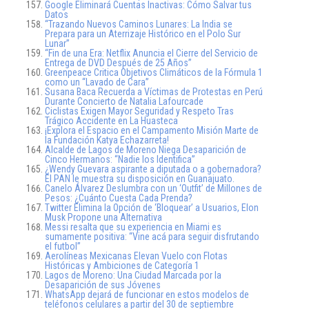
Google Eliminará Cuentas Inactivas: Cómo Salvar tus
Datos
“Trazando Nuevos Caminos Lunares: La India se
Prepara para un Aterrizaje Histórico en el Polo Sur
Lunar”
“Fin de una Era: Netflix Anuncia el Cierre del Servicio de
Entrega de DVD Después de 25 Años”
Greenpeace Critica Objetivos Climáticos de la Fórmula 1
como un “Lavado de Cara”
Susana Baca Recuerda a Víctimas de Protestas en Perú
Durante Concierto de Natalia Lafourcade
Ciclistas Exigen Mayor Seguridad y Respeto Tras
Trágico Accidente en La Huasteca
¡Explora el Espacio en el Campamento Misión Marte de
la Fundación Katya Echazarreta!
Alcalde de Lagos de Moreno Niega Desaparición de
Cinco Hermanos: “Nadie los Identifica”
¿Wendy Guevara aspirante a diputada o a gobernadora?
El PAN le muestra su disposición en Guanajuato.
Canelo Álvarez Deslumbra con un ‘Outfit’ de Millones de
Pesos: ¿Cuánto Cuesta Cada Prenda?
Twitter Elimina la Opción de ‘Bloquear’ a Usuarios, Elon
Musk Propone una Alternativa
Messi resalta que su experiencia en Miami es
sumamente positiva: “Vine acá para seguir disfrutando
el futbol”
Aerolíneas Mexicanas Elevan Vuelo con Flotas
Históricas y Ambiciones de Categoría 1
Lagos de Moreno: Una Ciudad Marcada por la
Desaparición de sus Jóvenes
WhatsApp dejará de funcionar en estos modelos de
teléfonos celulares a partir del 30 de septiembre