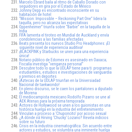
Marcelo Ebrard baila al ritmo de Caballo Dorado con
seguidores en gira por el Estado de México
Johnny Depp es encontrado inconsciente en su
habitación de hotel
“Mission: Impossible – Reckoning Part One” lidera la
taquilla, pero no alcanza las expectativas
Oppenheimer” triunfa sobre “Barbie” en la taquilla de la
India
FIFA lamenta el tiroteo en Mundial de Auckland y envía
condolencias a las familias afectadas
Beats presenta los nuevos Studio Pro Headphones: ¡El
siguiente nivel de experiencia auditiva!
¡BLACKPINK y Starbucks se unen para una experiencia
única!
Notario público de Edomex es asesinado en Oaxaca;
Fiscalía investiga “venganza personal”
Descubre todo lo que la UDLAP tiene para ti: programas
estudiantiles, estudios e investigaciones de vanguardia
y premios en deportes
¡Aztecas de la UDLAP triunfan en la Universiadad
Nacional de taekwondo!
En pleno discurso, se le caen los pantalones a diputado
de Morena
El mediocampista mexicano Rodolfo Pizarro se une al
AEK Atenas para la próxima temporada
Actores de Hollywood se unen a los guionistas en una
histórica huelga en la industria del entretenimiento
Vinculan a proceso a ‘Chuponcito’ por acoso sexual
¿A dónde irá Hirving ‘Chucky’ Lozano? Revela indicios
sobre su futuro
Crisis en la industria cinematográfica: Sin acuerdo entre
actores y estudios, se vislumbra una inminente huelga