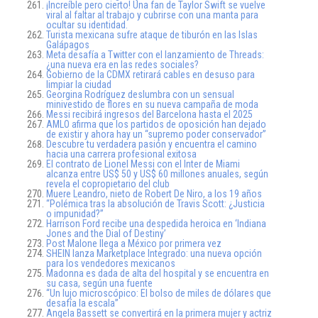
¡Increíble pero cierto! Una fan de Taylor Swift se vuelve
viral al faltar al trabajo y cubrirse con una manta para
ocultar su identidad.
Turista mexicana sufre ataque de tiburón en las Islas
Galápagos
Meta desafía a Twitter con el lanzamiento de Threads:
¿una nueva era en las redes sociales?
Gobierno de la CDMX retirará cables en desuso para
limpiar la ciudad
Georgina Rodríguez deslumbra con un sensual
minivestido de flores en su nueva campaña de moda
Messi recibirá ingresos del Barcelona hasta el 2025
AMLO afirma que los partidos de oposición han dejado
de existir y ahora hay un “supremo poder conservador”
Descubre tu verdadera pasión y encuentra el camino
hacia una carrera profesional exitosa
El contrato de Lionel Messi con el Inter de Miami
alcanza entre US$ 50 y US$ 60 millones anuales, según
revela el copropietario del club
Muere Leandro, nieto de Robert De Niro, a los 19 años
“Polémica tras la absolución de Travis Scott: ¿Justicia
o impunidad?”
Harrison Ford recibe una despedida heroica en ‘Indiana
Jones and the Dial of Destiny’
Post Malone llega a México por primera vez
SHEIN lanza Marketplace Integrado: una nueva opción
para los vendedores mexicanos
Madonna es dada de alta del hospital y se encuentra en
su casa, según una fuente
“Un lujo microscópico: El bolso de miles de dólares que
desafía la escala”
Angela Bassett se convertirá en la primera mujer y actriz