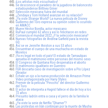
¡Los artistas más escuchados!
Se desconoce el paradero de la jugadora de baloncesto
estadounidense Brittney Griner
Selección mexicana fuera del mundial
¿Zendaya y Tom Holland avanzan en su relación?
¿Ya viste Strange World? La nueva película de Disney
Guillermo del Toro expresa su opinión sobre lo ocurrido
en AMACC
Muere Héctor Bonilla, actor mexicano
RuPaul cumplió 62 años y así lo felicitaron en redes
Comienza el mundial 2022 ¿Y la selección mexicana?
Nuevas fotografías de Andrew Garfield para la revista
GQ
Así se ve Jennifer Aniston a sus 53 años
Encuentran el cuerpo de una muchacha en estado de
Morelos
¡Ya es legal en todo el país! El estado de Tamaulipas
aprueba el matrimonio entre personas del mismo sexo
El Congreso de Quintana Roo despenaliza el aborto
El matrimonio igualitario en Guerrero
FGR descarta caso de investigación sobre a Pío López
Obrador
Échale un ojo a la nueva producción de Amazon Prime
Video protagonizada por Harry Styles
Premier de la película ‘’Pinocho’’ del director Guillermo
del Toro
El actor de interpreta a Hagrid fallece el día de hoy a los
72 años
Presunto ladrón entra a casa y el perro de la familia le
ataca
¿Ya viste la serie de Netflix ‘’Dhamer’’?
Las protestas en Irán continúan por la muerte de Masha