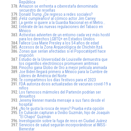
República
Amazon se enfrenta a ciberestafa denominada:
secuestro de reseñas
Donald Trump ¿De regreso a redes sociales?
¡Feliz cumpleaños! al cómico actor Jim Carrey
La gente sí quiere a la Guardia Nacional en el Metro…
Entérate de las nuevas regulaciones del Tabaco en
México
Activistas advierten de un entorno cada vez más hostil
para los derechos LGBTQ+ en Estados Unidos
Fallece Lisa Marie Presley a los 54 años de edad
Accesos de la Zona Arqueológica de Chichén Itzá.
Zonas que serían afectadas si el Popocatépetl hace
erupción
Estudio de la Universidad de Louisville demuestra que
los cigarrillos electrónicos promueven arritmias
Pinocho gana Globo de Oro a mejor película animada
Joe Biden llegará primero a México para la Cumbre de
Líderes de América del Norte
Te compartimos los días festivos para el 2023
FDA autoriza dosis actualizadas de vacunas covid-19 a
niños
Los famosos mármoles del Partenón podrían ser
devueltos
Jeremy Renner manda mensaje a sus fans desde el
hospital
¿No te gusta la rosca de reyes? Prueba esta opción
En Culiacán capturan a Ovidio Guzmán, hijo de Joaquín
“El Chapo” Guzmán
Investigación sobre la fuga de reos en Ciudad Juárez
Servicios de salud seguirán incorporándose al IMSS-
Bienestar