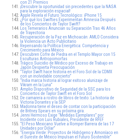
con 21 Premios
¡Descubre la oportunidad sin precedentes que la NASA
para la exploración espacial!
Apple Revela el Futuro Tecnológico: iPhone 15
¿Por qué los Swifties Experimentan Amnesia Después
de los Conciertos de Taylor Swift?
Los Temerarios Anuncian su Separación Tras 46 Años
de Trayectoria
Recuperación de la Paz en Michoacán: AMLO Considera
la Violencia un Acto Publicitario
Repensando la Política Energética: Competencia y
Crecimiento para México
Descubren Cofre de Piedra en el Templo Mayor con 15
Esculturas Antropomorfas
Trágico Suicidio de Médico por Exceso de Trabajo en
Japón Despierta Preocupación
“Taylor Swift hace historia en el Foro Sol de la CDMX
con un inolvidable concierto”
“India marca historia al lograr exitoso alunizaje de
Vikram en la Luna”
Amplio Dispositivo de Seguridad de la SSC para los
Conciertos de Taylor Swift en el Foro Sol
De camarera a rostro de libros de texto: La historia de
Victoria Dorantes y la SEP
Madonna tiene el deseo de contar con la participación
de Britney Spears en su próxima gira.
Jenni Hermoso Exige “Medidas Ejemplares” por
Incidente con Luis Rubiales, Presidente de RFEF
“El Peso Mexicano Vuelve a Romper Barrera de las 17
Unidades por Dólar”
“Energía Verde: Proyectos de Hidrógeno y Amoníaco en
el Sureste de México Impulsan el Futuro Sostenible”