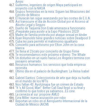
Amini
Guillermo, ingeniero de origen Maya participará en
proyecto con la NASA
Grupos feministas en la mira: Siguen las filtraciones del
Ejército de México
El Huracán Ian sigue avanzando por las costas de E.U.A.
Así transcurre el día de Acción Global por el Acceso al
Aborto Legal y Seguro
Dueño de Taquería Don Eraki amenaza a funcionario
¡Prepárate para asistir a la Expo Plásticos 2023!
Madre de familia protesta por ataque sexual en kínder
Ryan Reynolds tiene grandes noticias sobre Deadpool 3
Cuba ley para permitir el matrimonio igualitario
Concierto para activismo por Elton John en la casa
blanca
Se llena el Zócalo por concierto de Grupo Firme
Te recomendamos este próximo estreno: The Whale
Un disturbio en un vuelo hacia Los Ángeles termina con
pasajero amarrado
Recursos humanos: los servicios que toda empresa
necesita
Último día en el palacio de Buckingham: La Reina Isabel
II
Gabriel Santos: Coleccionista de arte que deja su huella
en el mundo de los NFTs
Nos faltan 43: Ayotzinapa fue un crimen de Estado
‘’It ‘s All Good, Man’’: Better Call Saul llegó a su final y
confirmó lo que todos ya sabíamos…Es cine.
La cerveza al sur: propone AMLO
Ezra Miller: nueva acusación por robo
Reportan un robo en el Aeropuerto Internacional de la
Ciudad de México (AICM)