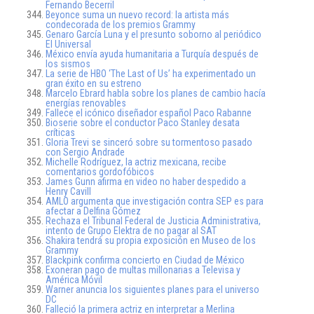
Fernando Becerril
Beyonce suma un nuevo record: la artista más
condecorada de los premios Grammy
Genaro García Luna y el presunto soborno al periódico
El Universal
México envía ayuda humanitaria a Turquía después de
los sismos
La serie de HBO ‘The Last of Us’ ha experimentado un
gran éxito en su estreno
Marcelo Ebrard habla sobre los planes de cambio hacía
energías renovables
Fallece el icónico diseñador español Paco Rabanne
Bioserie sobre el conductor Paco Stanley desata
críticas
Gloria Trevi se sinceró sobre su tormentoso pasado
con Sergio Andrade
Michelle Rodríguez, la actriz mexicana, recibe
comentarios gordofóbicos
James Gunn afirma en video no haber despedido a
Henry Cavill
AMLO argumenta que investigación contra SEP es para
afectar a Delfina Gómez
Rechaza el Tribunal Federal de Justicia Administrativa,
intento de Grupo Elektra de no pagar al SAT
Shakira tendrá su propia exposición en Museo de los
Grammy
Blackpink confirma concierto en Ciudad de México
Exoneran pago de multas millonarias a Televisa y
América Móvil
Warner anuncia los siguientes planes para el universo
DC
Falleció la primera actriz en interpretar a Merlina