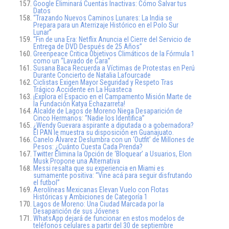
Google Eliminará Cuentas Inactivas: Cómo Salvar tus
Datos
“Trazando Nuevos Caminos Lunares: La India se
Prepara para un Aterrizaje Histórico en el Polo Sur
Lunar”
“Fin de una Era: Netflix Anuncia el Cierre del Servicio de
Entrega de DVD Después de 25 Años”
Greenpeace Critica Objetivos Climáticos de la Fórmula 1
como un “Lavado de Cara”
Susana Baca Recuerda a Víctimas de Protestas en Perú
Durante Concierto de Natalia Lafourcade
Ciclistas Exigen Mayor Seguridad y Respeto Tras
Trágico Accidente en La Huasteca
¡Explora el Espacio en el Campamento Misión Marte de
la Fundación Katya Echazarreta!
Alcalde de Lagos de Moreno Niega Desaparición de
Cinco Hermanos: “Nadie los Identifica”
¿Wendy Guevara aspirante a diputada o a gobernadora?
El PAN le muestra su disposición en Guanajuato.
Canelo Álvarez Deslumbra con un ‘Outfit’ de Millones de
Pesos: ¿Cuánto Cuesta Cada Prenda?
Twitter Elimina la Opción de ‘Bloquear’ a Usuarios, Elon
Musk Propone una Alternativa
Messi resalta que su experiencia en Miami es
sumamente positiva: “Vine acá para seguir disfrutando
el futbol”
Aerolíneas Mexicanas Elevan Vuelo con Flotas
Históricas y Ambiciones de Categoría 1
Lagos de Moreno: Una Ciudad Marcada por la
Desaparición de sus Jóvenes
WhatsApp dejará de funcionar en estos modelos de
teléfonos celulares a partir del 30 de septiembre