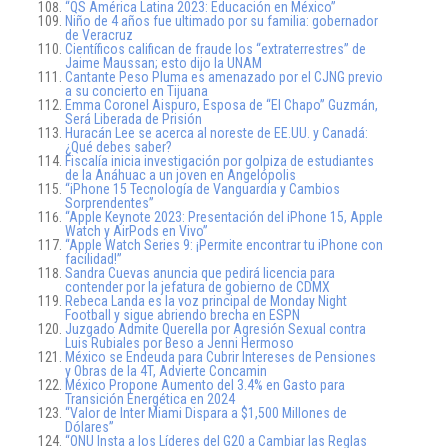
“QS América Latina 2023: Educación en México”
Niño de 4 años fue ultimado por su familia: gobernador
de Veracruz
Científicos califican de fraude los “extraterrestres” de
Jaime Maussan; esto dijo la UNAM
Cantante Peso Pluma es amenazado por el CJNG previo
a su concierto en Tijuana
Emma Coronel Aispuro, Esposa de “El Chapo” Guzmán,
Será Liberada de Prisión
Huracán Lee se acerca al noreste de EE.UU. y Canadá:
¿Qué debes saber?
Fiscalía inicia investigación por golpiza de estudiantes
de la Anáhuac a un joven en Angelópolis
“iPhone 15 Tecnología de Vanguardia y Cambios
Sorprendentes”
“Apple Keynote 2023: Presentación del iPhone 15, Apple
Watch y AirPods en Vivo”
“Apple Watch Series 9: ¡Permite encontrar tu iPhone con
facilidad!”
Sandra Cuevas anuncia que pedirá licencia para
contender por la jefatura de gobierno de CDMX
Rebeca Landa es la voz principal de Monday Night
Football y sigue abriendo brecha en ESPN
Juzgado Admite Querella por Agresión Sexual contra
Luis Rubiales por Beso a Jenni Hermoso
México se Endeuda para Cubrir Intereses de Pensiones
y Obras de la 4T, Advierte Concamin
México Propone Aumento del 3.4% en Gasto para
Transición Energética en 2024
“Valor de Inter Miami Dispara a $1,500 Millones de
Dólares”
“ONU Insta a los Líderes del G20 a Cambiar las Reglas