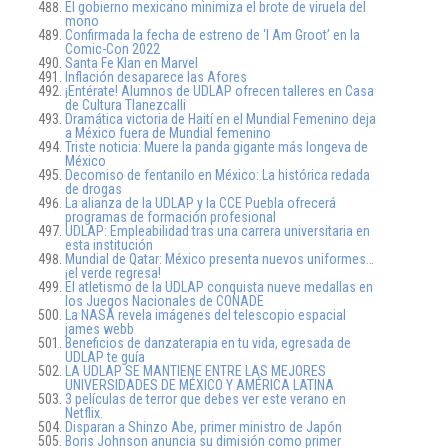
El gobierno mexicano minimiza el brote de viruela del
mono
Confirmada la fecha de estreno de ‘I Am Groot’ en la
Comic-Con 2022
Santa Fe Klan en Marvel
Inflación desaparece las Afores
¡Entérate! Alumnos de UDLAP ofrecen talleres en Casa
de Cultura Tlanezcalli
Dramática victoria de Haití en el Mundial Femenino deja
a México fuera de Mundial femenino
Triste noticia: Muere la panda gigante más longeva de
México
Decomiso de fentanilo en México: La histórica redada
de drogas
La alianza de la UDLAP y la CCE Puebla ofrecerá
programas de formación profesional
UDLAP: Empleabilidad tras una carrera universitaria en
esta institución
Mundial de Qatar: México presenta nuevos uniformes…
¡el verde regresa!
El atletismo de la UDLAP conquista nueve medallas en
los Juegos Nacionales de CONADE
La NASA revela imágenes del telescopio espacial
james webb
Beneficios de danzaterapia en tu vida, egresada de
UDLAP te guía
LA UDLAP SE MANTIENE ENTRE LAS MEJORES
UNIVERSIDADES DE MÉXICO Y AMÉRICA LATINA
3 películas de terror que debes ver este verano en
Netflix.
Disparan a Shinzo Abe, primer ministro de Japón
Boris Johnson anuncia su dimisión como primer