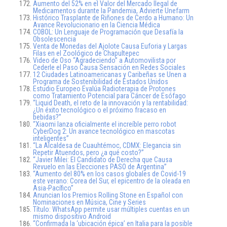
Aumento del 52% en el Valor del Mercado Ilegal de
Medicamentos durante la Pandemia, Advierte Unefarm
Histórico Trasplante de Riñones de Cerdo a Humano: Un
Avance Revolucionario en la Ciencia Médica
COBOL: Un Lenguaje de Programación que Desafía la
Obsolescencia
Venta de Monedas del Ajolote Causa Euforia y Largas
Filas en el Zoológico de Chapultepec
Video de Oso “Agradeciendo” a Automovilista por
Cederle el Paso Causa Sensación en Redes Sociales
12 Ciudades Latinoamericanas y Caribeñas se Unen a
Programa de Sostenibilidad de Estados Unidos
Estudio Europeo Evalúa Radioterapia de Protones
como Tratamiento Potencial para Cáncer de Esófago
“Liquid Death, el reto de la innovación y la rentabilidad:
¿Un éxito tecnológico o el próximo fracaso en
bebidas?”
“Xiaomi lanza oficialmente el increíble perro robot
CyberDog 2: Un avance tecnológico en mascotas
inteligentes”
“La Alcaldesa de Cuauhtémoc, CDMX: Elegancia sin
Repetir Atuendos, pero ¿a qué costo?”
“Javier Milei: El Candidato de Derecha que Causa
Revuelo en las Elecciones PASO de Argentina”
“Aumento del 80% en los casos globales de Covid-19
este verano: Corea del Sur, el epicentro de la oleada en
Asia-Pacífico”
Anuncian los Premios Rolling Stone en Español con
Nominaciones en Música, Cine y Series
Título: WhatsApp permite usar múltiples cuentas en un
mismo dispositivo Android
“Confirmada la ‘ubicación épica’ en Italia para la posible