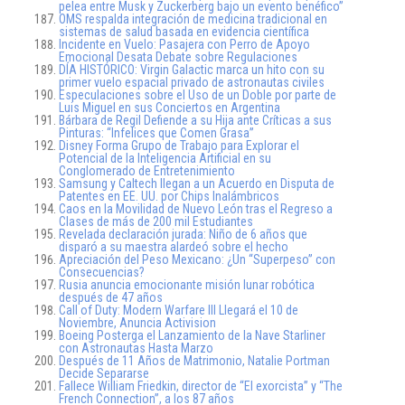
pelea entre Musk y Zuckerberg bajo un evento benéfico”
OMS respalda integración de medicina tradicional en
sistemas de salud basada en evidencia científica
Incidente en Vuelo: Pasajera con Perro de Apoyo
Emocional Desata Debate sobre Regulaciones
DÍA HISTÓRICO: Virgin Galactic marca un hito con su
primer vuelo espacial privado de astronautas civiles
Especulaciones sobre el Uso de un Doble por parte de
Luis Miguel en sus Conciertos en Argentina
Bárbara de Regil Defiende a su Hija ante Críticas a sus
Pinturas: “Infelices que Comen Grasa”
Disney Forma Grupo de Trabajo para Explorar el
Potencial de la Inteligencia Artificial en su
Conglomerado de Entretenimiento
Samsung y Caltech llegan a un Acuerdo en Disputa de
Patentes en EE. UU. por Chips Inalámbricos
Caos en la Movilidad de Nuevo León tras el Regreso a
Clases de más de 200 mil Estudiantes
Revelada declaración jurada: Niño de 6 años que
disparó a su maestra alardeó sobre el hecho
Apreciación del Peso Mexicano: ¿Un “Superpeso” con
Consecuencias?
Rusia anuncia emocionante misión lunar robótica
después de 47 años
Call of Duty: Modern Warfare III Llegará el 10 de
Noviembre, Anuncia Activision
Boeing Posterga el Lanzamiento de la Nave Starliner
con Astronautas Hasta Marzo
Después de 11 Años de Matrimonio, Natalie Portman
Decide Separarse
Fallece William Friedkin, director de “El exorcista” y “The
French Connection”, a los 87 años