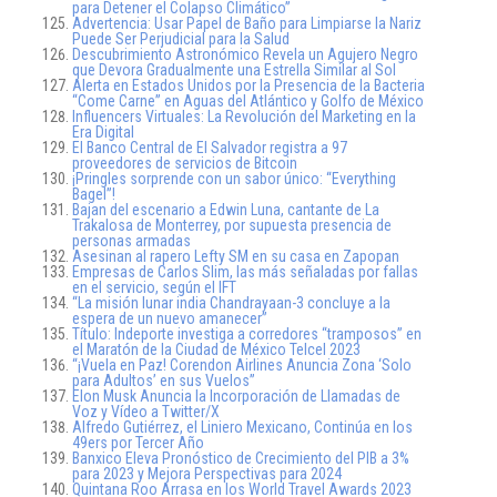
para Detener el Colapso Climático”
Advertencia: Usar Papel de Baño para Limpiarse la Nariz
Puede Ser Perjudicial para la Salud
Descubrimiento Astronómico Revela un Agujero Negro
que Devora Gradualmente una Estrella Similar al Sol
Alerta en Estados Unidos por la Presencia de la Bacteria
“Come Carne” en Aguas del Atlántico y Golfo de México
Influencers Virtuales: La Revolución del Marketing en la
Era Digital
El Banco Central de El Salvador registra a 97
proveedores de servicios de Bitcoin
¡Pringles sorprende con un sabor único: “Everything
Bagel”!
Bajan del escenario a Edwin Luna, cantante de La
Trakalosa de Monterrey, por supuesta presencia de
personas armadas
Asesinan al rapero Lefty SM en su casa en Zapopan
Empresas de Carlos Slim, las más señaladas por fallas
en el servicio, según el IFT
“La misión lunar india Chandrayaan-3 concluye a la
espera de un nuevo amanecer”
Título: Indeporte investiga a corredores “tramposos” en
el Maratón de la Ciudad de México Telcel 2023
“¡Vuela en Paz! Corendon Airlines Anuncia Zona ‘Solo
para Adultos’ en sus Vuelos”
Elon Musk Anuncia la Incorporación de Llamadas de
Voz y Vídeo a Twitter/X
Alfredo Gutiérrez, el Liniero Mexicano, Continúa en los
49ers por Tercer Año
Banxico Eleva Pronóstico de Crecimiento del PIB a 3%
para 2023 y Mejora Perspectivas para 2024
Quintana Roo Arrasa en los World Travel Awards 2023