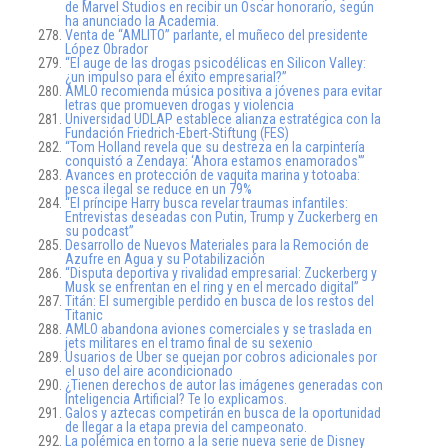
de Marvel Studios en recibir un Oscar honorario, según
ha anunciado la Academia.
Venta de “AMLITO” parlante, el muñeco del presidente
López Obrador
“El auge de las drogas psicodélicas en Silicon Valley:
¿un impulso para el éxito empresarial?”
AMLO recomienda música positiva a jóvenes para evitar
letras que promueven drogas y violencia
Universidad UDLAP establece alianza estratégica con la
Fundación Friedrich-Ebert-Stiftung (FES)
“Tom Holland revela que su destreza en la carpintería
conquistó a Zendaya: ‘Ahora estamos enamorados'”
Avances en protección de vaquita marina y totoaba:
pesca ilegal se reduce en un 79%
“El príncipe Harry busca revelar traumas infantiles:
Entrevistas deseadas con Putin, Trump y Zuckerberg en
su podcast”
Desarrollo de Nuevos Materiales para la Remoción de
Azufre en Agua y su Potabilización
“Disputa deportiva y rivalidad empresarial: Zuckerberg y
Musk se enfrentan en el ring y en el mercado digital”
Titán: El sumergible perdido en busca de los restos del
Titanic
AMLO abandona aviones comerciales y se traslada en
jets militares en el tramo final de su sexenio
Usuarios de Uber se quejan por cobros adicionales por
el uso del aire acondicionado
¿Tienen derechos de autor las imágenes generadas con
Inteligencia Artificial? Te lo explicamos.
Galos y aztecas competirán en busca de la oportunidad
de llegar a la etapa previa del campeonato.
La polémica en torno a la serie nueva serie de Disney