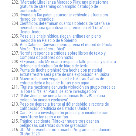
“Mercado Libre lanza Mercado Play: una plataforma
gratuita de streaming con amplio catálogo de
contenidos”
Hyundai y Kia piden estacionar vehículos afuera por
riesgo de incendios
Científicos determinan cuántos boletos de lotería se
necesitan para garantizar un premio en el “Lotto” del
Reino Unido
Pese a la crisis hídrica, riegan jardines en pleno
mediodía en Palacio de Gobierno
Ana Gabriela Guevara menosprecia el récord de Paola
Morán: “Es un récord fácil”
Noroña responde a críticas sobre libros de texto y
compara opositores con nazis
El Episcopado Mexicano respalda fallo judicial y solicita
detener la distribución de libros de texto
Punta de flecha prehistórica hecha con material
extraterrestre será parte de una exposición en Suiza
Muere influencer vegana de TikTok tras 4 años de
estricta dieta a base de frutas y sin agua
“Turista mexicana denuncia violación en grupo cerca de
la Torre Eiffel en París: se abre investigación”
“Kylie Jenner se une a las icónicas Bratz® en una
colección única y exclusiva”
Peso se deprecia frente al dólar debido a recorte de
calificación crediticia de Estados Unidos
Cardi B bajo investigación policial por incidente con
micrófono lanzado a un fan
Trágico accidente: Tiktoker muere tras caer en
peligrosas cataratas durante grabación
UDLAP presenta emocionante Programa de Inducción
Otoño 2023