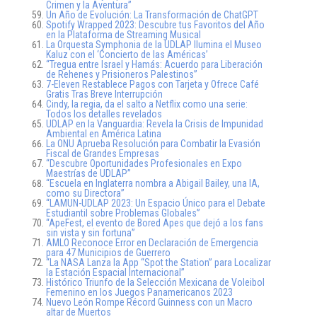
Crimen y la Aventura”
Un Año de Evolución: La Transformación de ChatGPT
Spotify Wrapped 2023: Descubre tus Favoritos del Año
en la Plataforma de Streaming Musical
La Orquesta Symphonia de la UDLAP Ilumina el Museo
Kaluz con el ‘Concierto de las Américas’
“Tregua entre Israel y Hamás: Acuerdo para Liberación
de Rehenes y Prisioneros Palestinos”
7-Eleven Restablece Pagos con Tarjeta y Ofrece Café
Gratis Tras Breve Interrupción
Cindy, la regia, da el salto a Netflix como una serie:
Todos los detalles revelados
UDLAP en la Vanguardia: Revela la Crisis de Impunidad
Ambiental en América Latina
La ONU Aprueba Resolución para Combatir la Evasión
Fiscal de Grandes Empresas
“Descubre Oportunidades Profesionales en Expo
Maestrías de UDLAP”
“Escuela en Inglaterra nombra a Abigail Bailey, una IA,
como su Directora”
“LAMUN-UDLAP 2023: Un Espacio Único para el Debate
Estudiantil sobre Problemas Globales”
“ApeFest, el evento de Bored Apes que dejó a los fans
sin vista y sin fortuna”
AMLO Reconoce Error en Declaración de Emergencia
para 47 Municipios de Guerrero
“La NASA Lanza la App “Spot the Station” para Localizar
la Estación Espacial Internacional”
Histórico Triunfo de la Selección Mexicana de Voleibol
Femenino en los Juegos Panamericanos 2023
Nuevo León Rompe Récord Guinness con un Macro
altar de Muertos