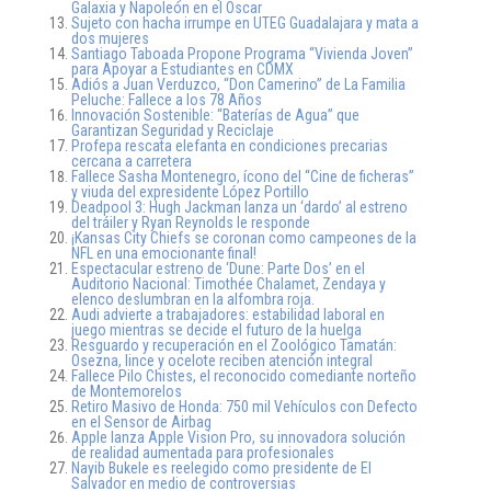
Galaxia y Napoleón en el Oscar
Sujeto con hacha irrumpe en UTEG Guadalajara y mata a
dos mujeres
Santiago Taboada Propone Programa “Vivienda Joven”
para Apoyar a Estudiantes en CDMX
Adiós a Juan Verduzco, “Don Camerino” de La Familia
Peluche: Fallece a los 78 Años
Innovación Sostenible: “Baterías de Agua” que
Garantizan Seguridad y Reciclaje
Profepa rescata elefanta en condiciones precarias
cercana a carretera
Fallece Sasha Montenegro, ícono del “Cine de ficheras”
y viuda del expresidente López Portillo
Deadpool 3: Hugh Jackman lanza un ‘dardo’ al estreno
del tráiler y Ryan Reynolds le responde
¡Kansas City Chiefs se coronan como campeones de la
NFL en una emocionante final!
Espectacular estreno de ‘Dune: Parte Dos’ en el
Auditorio Nacional: Timothée Chalamet, Zendaya y
elenco deslumbran en la alfombra roja.
Audi advierte a trabajadores: estabilidad laboral en
juego mientras se decide el futuro de la huelga
Resguardo y recuperación en el Zoológico Tamatán:
Osezna, lince y ocelote reciben atención integral
Fallece Pilo Chistes, el reconocido comediante norteño
de Montemorelos
Retiro Masivo de Honda: 750 mil Vehículos con Defecto
en el Sensor de Airbag
Apple lanza Apple Vision Pro, su innovadora solución
de realidad aumentada para profesionales
Nayib Bukele es reelegido como presidente de El
Salvador en medio de controversias