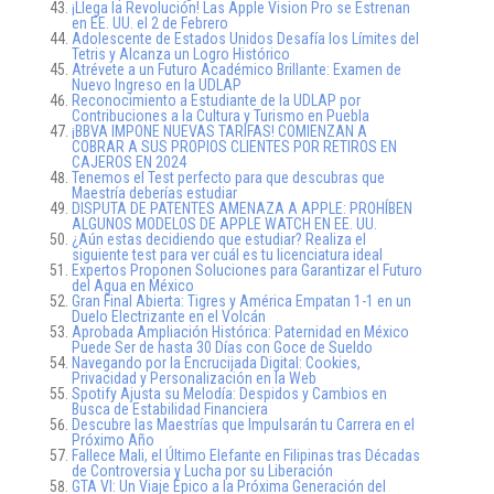
¡Llega la Revolución! Las Apple Vision Pro se Estrenan
en EE. UU. el 2 de Febrero
Adolescente de Estados Unidos Desafía los Límites del
Tetris y Alcanza un Logro Histórico
Atrévete a un Futuro Académico Brillante: Examen de
Nuevo Ingreso en la UDLAP
Reconocimiento a Estudiante de la UDLAP por
Contribuciones a la Cultura y Turismo en Puebla
¡BBVA IMPONE NUEVAS TARIFAS! COMIENZAN A
COBRAR A SUS PROPIOS CLIENTES POR RETIROS EN
CAJEROS EN 2024
Tenemos el Test perfecto para que descubras que
Maestría deberías estudiar
DISPUTA DE PATENTES AMENAZA A APPLE: PROHÍBEN
ALGUNOS MODELOS DE APPLE WATCH EN EE. UU.
¿Aún estas decidiendo que estudiar? Realiza el
siguiente test para ver cuál es tu licenciatura ideal
Expertos Proponen Soluciones para Garantizar el Futuro
del Agua en México
Gran Final Abierta: Tigres y América Empatan 1-1 en un
Duelo Electrizante en el Volcán
Aprobada Ampliación Histórica: Paternidad en México
Puede Ser de hasta 30 Días con Goce de Sueldo
Navegando por la Encrucijada Digital: Cookies,
Privacidad y Personalización en la Web
Spotify Ajusta su Melodía: Despidos y Cambios en
Busca de Estabilidad Financiera
Descubre las Maestrías que Impulsarán tu Carrera en el
Próximo Año
Fallece Mali, el Último Elefante en Filipinas tras Décadas
de Controversia y Lucha por su Liberación
GTA VI: Un Viaje Épico a la Próxima Generación del