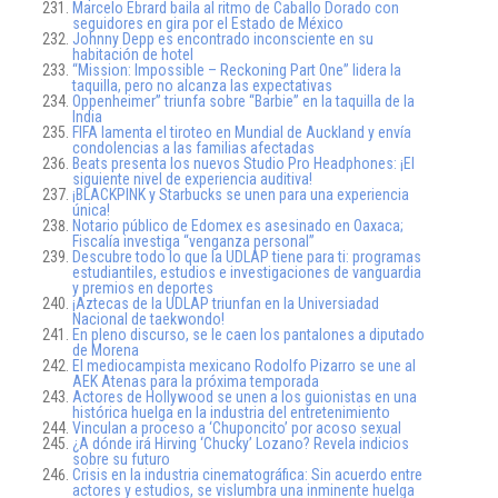
Marcelo Ebrard baila al ritmo de Caballo Dorado con
seguidores en gira por el Estado de México
Johnny Depp es encontrado inconsciente en su
habitación de hotel
“Mission: Impossible – Reckoning Part One” lidera la
taquilla, pero no alcanza las expectativas
Oppenheimer” triunfa sobre “Barbie” en la taquilla de la
India
FIFA lamenta el tiroteo en Mundial de Auckland y envía
condolencias a las familias afectadas
Beats presenta los nuevos Studio Pro Headphones: ¡El
siguiente nivel de experiencia auditiva!
¡BLACKPINK y Starbucks se unen para una experiencia
única!
Notario público de Edomex es asesinado en Oaxaca;
Fiscalía investiga “venganza personal”
Descubre todo lo que la UDLAP tiene para ti: programas
estudiantiles, estudios e investigaciones de vanguardia
y premios en deportes
¡Aztecas de la UDLAP triunfan en la Universiadad
Nacional de taekwondo!
En pleno discurso, se le caen los pantalones a diputado
de Morena
El mediocampista mexicano Rodolfo Pizarro se une al
AEK Atenas para la próxima temporada
Actores de Hollywood se unen a los guionistas en una
histórica huelga en la industria del entretenimiento
Vinculan a proceso a ‘Chuponcito’ por acoso sexual
¿A dónde irá Hirving ‘Chucky’ Lozano? Revela indicios
sobre su futuro
Crisis en la industria cinematográfica: Sin acuerdo entre
actores y estudios, se vislumbra una inminente huelga