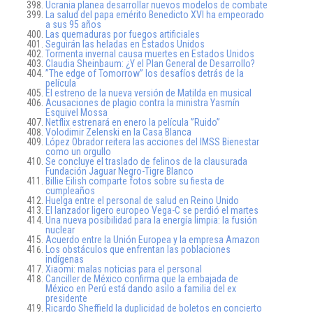
Ucrania planea desarrollar nuevos modelos de combate
La salud del papa emérito Benedicto XVI ha empeorado
a sus 95 años
Las quemaduras por fuegos artificiales
Seguirán las heladas en Estados Unidos
Tormenta invernal causa muertes en Estados Unidos
Claudia Sheinbaum: ¿Y el Plan General de Desarrollo?
”The edge of Tomorrow” los desafíos detrás de la
película
El estreno de la nueva versión de Matilda en musical
Acusaciones de plagio contra la ministra Yasmín
Esquivel Mossa
Netflix estrenará en enero la película ”Ruido”
Volodimir Zelenski en la Casa Blanca
López Obrador reitera las acciones del IMSS Bienestar
como un orgullo
Se concluye el traslado de felinos de la clausurada
Fundación Jaguar Negro-Tigre Blanco
Billie Eilish comparte fotos sobre su fiesta de
cumpleaños
Huelga entre el personal de salud en Reino Unido
El lanzador ligero europeo Vega-C se perdió el martes
Una nueva posibilidad para la energía limpia: la fusión
nuclear
Acuerdo entre la Unión Europea y la empresa Amazon
Los obstáculos que enfrentan las poblaciones
indígenas
Xiaomi: malas noticias para el personal
Canciller de México confirma que la embajada de
México en Perú está dando asilo a familia del ex
presidente
Ricardo Sheffield la duplicidad de boletos en concierto