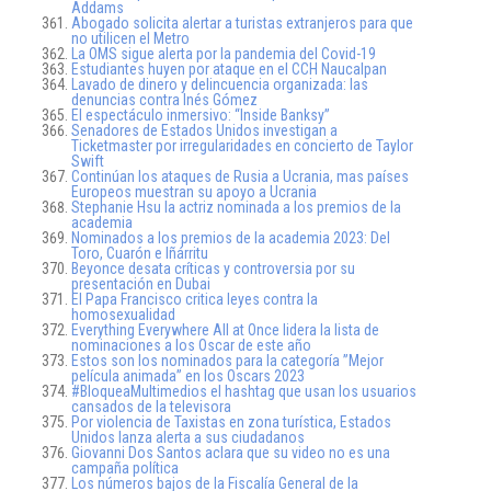
Addams
Abogado solicita alertar a turistas extranjeros para que
no utilicen el Metro
La OMS sigue alerta por la pandemia del Covid-19
Estudiantes huyen por ataque en el CCH Naucalpan
Lavado de dinero y delincuencia organizada: las
denuncias contra Inés Gómez
El espectáculo inmersivo: “Inside Banksy”
Senadores de Estados Unidos investigan a
Ticketmaster por irregularidades en concierto de Taylor
Swift
Continúan los ataques de Rusia a Ucrania, mas países
Europeos muestran su apoyo a Ucrania
Stephanie Hsu la actriz nominada a los premios de la
academia
Nominados a los premios de la academia 2023: Del
Toro, Cuarón e Iñárritu
Beyonce desata críticas y controversia por su
presentación en Dubai
El Papa Francisco critica leyes contra la
homosexualidad
Everything Everywhere All at Once lidera la lista de
nominaciones a los Oscar de este año
Estos son los nominados para la categoría ”Mejor
película animada” en los Oscars 2023
#BloqueaMultimedios el hashtag que usan los usuarios
cansados de la televisora
Por violencia de Taxistas en zona turística, Estados
Unidos lanza alerta a sus ciudadanos
Giovanni Dos Santos aclara que su video no es una
campaña política
Los números bajos de la Fiscalía General de la