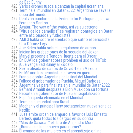
de Bad Bunny
Varios drones rusos alcanzan la capital ucraniana
Termina el mundial en Qatar 2022: Argentina se lleva la
copa del mundo
Realizan cambios en la Federación Portuguesa, se va
Fernando Santos
Avatar: The way of the water, así va su estreno
”Virus de los camellos” se registran contagios en Qatar
entre aficionados y futbolistas
AMLO habla sobre el atentado que sufrió el periodista
Ciro Gómez Leyva
Joe Biden habla sobre la regulación de armas
Inician las grabaciones de la secuela del Joker
Marvel propone a Tenoch Huerta para el Oscar
En EUA los gobernadores prohiben el uso de TikTok
¡Que venga Bad Bunny al Zócalo!
Sexta oleada de casos de Covid-19 en México
En México los periodistas sí viven en guerra
Francia contra Argentina en la final del Mundial
Fallece el gobernador de Puebla, Miguel Barbosa
Argentina va para finalista en el mundial de Qatar 2022
Bernard Arnault desplaza a Elon Musk con su fortuna
Reportan a gobernador de Puebla hospitalizado
España queda eliminada en el Mundial
Termina el mundial para Brasil
Meghan y el príncipe Harry protagonizan nueva serie de
Netflix
Juez emite orden de amparo a favor de Luis Ernesto
Derbez, quita todos los cargos en su contra
”Más de Oaxaca…” el libro de Alejandro Murat
¿Buscas un lugar nuevo para comer?
El avance de las mujeres en el aprendizaje online