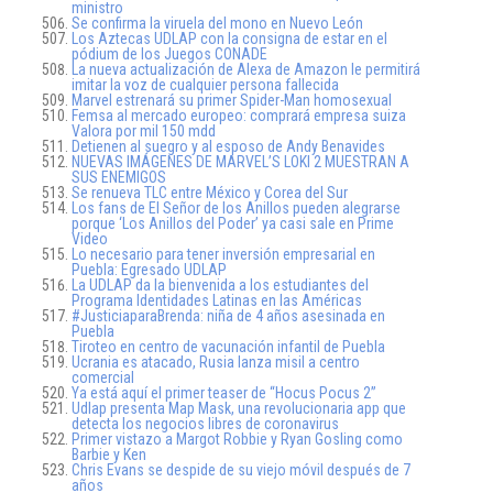
ministro
Se confirma la viruela del mono en Nuevo León
Los Aztecas UDLAP con la consigna de estar en el
pódium de los Juegos CONADE
La nueva actualización de Alexa de Amazon le permitirá
imitar la voz de cualquier persona fallecida
Marvel estrenará su primer Spider-Man homosexual
Femsa al mercado europeo: comprará empresa suiza
Valora por mil 150 mdd
Detienen al suegro y al esposo de Andy Benavides
NUEVAS IMÁGENES DE MARVEL’S LOKI 2 MUESTRAN A
SUS ENEMIGOS
Se renueva TLC entre México y Corea del Sur
Los fans de El Señor de los Anillos pueden alegrarse
porque ‘Los Anillos del Poder’ ya casi sale en Prime
Video
Lo necesario para tener inversión empresarial en
Puebla: Egresado UDLAP
La UDLAP da la bienvenida a los estudiantes del
Programa Identidades Latinas en las Américas
#JusticiaparaBrenda: niña de 4 años asesinada en
Puebla
Tiroteo en centro de vacunación infantil de Puebla
Ucrania es atacado, Rusia lanza misil a centro
comercial
Ya está aquí el primer teaser de “Hocus Pocus 2”
Udlap presenta Map Mask, una revolucionaria app que
detecta los negocios libres de coronavirus
Primer vistazo a Margot Robbie y Ryan Gosling como
Barbie y Ken
Chris Evans se despide de su viejo móvil después de 7
años