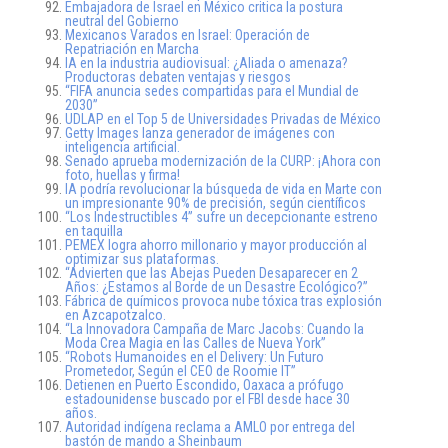
Embajadora de Israel en México critica la postura
neutral del Gobierno
Mexicanos Varados en Israel: Operación de
Repatriación en Marcha
IA en la industria audiovisual: ¿Aliada o amenaza?
Productoras debaten ventajas y riesgos
“FIFA anuncia sedes compartidas para el Mundial de
2030”
UDLAP en el Top 5 de Universidades Privadas de México
Getty Images lanza generador de imágenes con
inteligencia artificial.
Senado aprueba modernización de la CURP: ¡Ahora con
foto, huellas y firma!
IA podría revolucionar la búsqueda de vida en Marte con
un impresionante 90% de precisión, según científicos
“Los Indestructibles 4” sufre un decepcionante estreno
en taquilla
PEMEX logra ahorro millonario y mayor producción al
optimizar sus plataformas.
“Advierten que las Abejas Pueden Desaparecer en 2
Años: ¿Estamos al Borde de un Desastre Ecológico?”
Fábrica de químicos provoca nube tóxica tras explosión
en Azcapotzalco.
“La Innovadora Campaña de Marc Jacobs: Cuando la
Moda Crea Magia en las Calles de Nueva York”
“Robots Humanoides en el Delivery: Un Futuro
Prometedor, Según el CEO de Roomie IT”
Detienen en Puerto Escondido, Oaxaca a prófugo
estadounidense buscado por el FBI desde hace 30
años.
Autoridad indígena reclama a AMLO por entrega del
bastón de mando a Sheinbaum