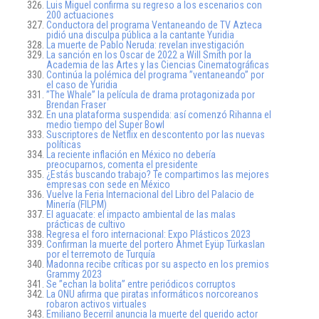
Luis Miguel confirma su regreso a los escenarios con
200 actuaciones
Conductora del programa Ventaneando de TV Azteca
pidió una disculpa pública a la cantante Yuridia
La muerte de Pablo Neruda: revelan investigación
La sanción en los Oscar de 2022 a Will Smith por la
Academia de las Artes y las Ciencias Cinematográficas
Continúa la polémica del programa ”ventaneando” por
el caso de Yuridia
”The Whale” la película de drama protagonizada por
Brendan Fraser
En una plataforma suspendida: así comenzó Rihanna el
medio tiempo del Super Bowl
Suscriptores de Netflix en descontento por las nuevas
políticas
La reciente inflación en México no debería
preocuparnos, comenta el presidente
¿Estás buscando trabajo? Te compartimos las mejores
empresas con sede en México
Vuelve la Feria Internacional del Libro del Palacio de
Minería (FILPM)
El aguacate: el impacto ambiental de las malas
prácticas de cultivo
Regresa el foro internacional: Expo Plásticos 2023
Confirman la muerte del portero Ahmet Eyüp Türkaslan
por el terremoto de Turquía
Madonna recibe críticas por su aspecto en los premios
Grammy 2023
Se ”echan la bolita” entre periódicos corruptos
La ONU afirma que piratas informáticos norcoreanos
robaron activos virtuales
Emiliano Becerril anuncia la muerte del querido actor