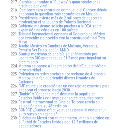
¡Cambia tu nombre a “Subway” y gana sándwiches
gratis de por vida!
¡Opciones para ahorrar en combustible! Conoce dónde
encontrar la gasolina más económica en México
Presidencia invierte más de 2 millones de pesos en
modernizar el helipuerto de Palacio Nacional
Gobierno mexicano solicita pruebas a la DEA sobre
expansión de cárteles en 100 países
Tribunal Internacional condena al Gobierno de México
por ecocidio y etnocidio con la construcción del Tren
Maya
Asalto Masivo en Cumbres de Maltrata, Veracruz,
Resulta Ser Falso, según AMLO
Startup mexicana de energía solar financiada por
Leonardo DiCaprio recauda 31.5 mdd para impulsar su
crecimiento
Morena se opone a lineamientos del INE que prohíben
retroactividad
Polémica en redes sociales por reclamo de Alejandro
Marcovich a fan que vendió discos firmados de
Caifanes
FMF anuncia la creación de un consejo de expertos para
asesorar el proceso hacia 2030
“Barbie” y “Oppenheimer” dominan la taquilla en
Estados Unidos con impresionantes recaudaciones
Festival Internacional de Cine de Toronto revela su
selección para su 48ª edición
CONOCE ¿Cuánto efectivo puedes pagar al comprar un
auto nuevo en agencia?
El debut de Messi con el Inter marca un hito histórico en
el futbol de Estados Unidos con 12.5 millones de
espectadores