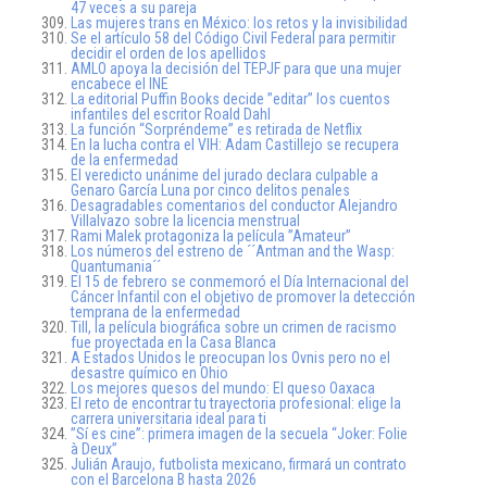
47 veces a su pareja
Las mujeres trans en México: los retos y la invisibilidad
Se el artículo 58 del Código Civil Federal para permitir
decidir el orden de los apellidos
AMLO apoya la decisión del TEPJF para que una mujer
encabece el INE
La editorial Puffin Books decide ”editar” los cuentos
infantiles del escritor Roald Dahl
La función “Sorpréndeme” es retirada de Netflix
En la lucha contra el VIH: Adam Castillejo se recupera
de la enfermedad
El veredicto unánime del jurado declara culpable a
Genaro García Luna por cinco delitos penales
Desagradables comentarios del conductor Alejandro
Villalvazo sobre la licencia menstrual
Rami Malek protagoniza la película ”Amateur”
Los números del estreno de ´´Antman and the Wasp:
Quantumania´´
El 15 de febrero se conmemoró el Día Internacional del
Cáncer Infantil con el objetivo de promover la detección
temprana de la enfermedad
Till, la película biográfica sobre un crimen de racismo
fue proyectada en la Casa Blanca
A Estados Unidos le preocupan los Ovnis pero no el
desastre químico en Ohio
Los mejores quesos del mundo: El queso Oaxaca
El reto de encontrar tu trayectoria profesional: elige la
carrera universitaria ideal para ti
”Sí es cine”: primera imagen de la secuela “Joker: Folie
à Deux”
Julián Araujo, futbolista mexicano, firmará un contrato
con el Barcelona B hasta 2026