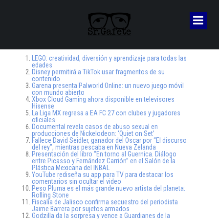
LEGO: creatividad, diversión y aprendizaje para todas las
edades
Disney permitirá a TikTok usar fragmentos de su
contenido
Garena presenta Palworld Online: un nuevo juego móvil
con mundo abierto
Xbox Cloud Gaming ahora disponible en televisores
Hisense
La Liga MX regresa a EA FC 27 con clubes y jugadores
oficiales
Documental revela casos de abuso sexual en
producciones de Nickelodeon: ‘Quiet on Set’
Fallece David Seidler, ganador del Oscar por “El discurso
del rey”, mientras pescaba en Nueva Zelanda
Presentación del libro “En torno al Guernica. Diálogo
entre Picasso y Fernández Carrión” en el Salón de la
Plástica Mexicana del INBAL
YouTube rediseña su app para TV para destacar los
comentarios sin ocultar el video
Peso Pluma es el más grande nuevo artista del planeta:
Rolling Stone
Fiscalía de Jalisco confirma secuestro del periodista
Jaime Barrera por sujetos armados
Godzilla da la sorpresa y vence a Guardianes de la