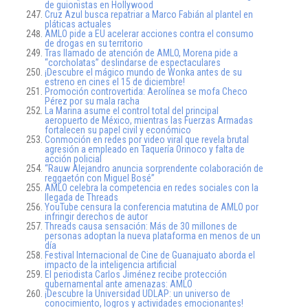
de guionistas en Hollywood
Cruz Azul busca repatriar a Marco Fabián al plantel en
pláticas actuales
AMLO pide a EU acelerar acciones contra el consumo
de drogas en su territorio
Tras llamado de atención de AMLO, Morena pide a
“corcholatas” deslindarse de espectaculares
¡Descubre el mágico mundo de Wonka antes de su
estreno en cines el 15 de diciembre!
Promoción controvertida: Aerolínea se mofa Checo
Pérez por su mala racha
La Marina asume el control total del principal
aeropuerto de México, mientras las Fuerzas Armadas
fortalecen su papel civil y económico
Conmoción en redes por video viral que revela brutal
agresión a empleado en Taquería Orinoco y falta de
acción policial
“Rauw Alejandro anuncia sorprendente colaboración de
reggaetón con Miguel Bosé”
AMLO celebra la competencia en redes sociales con la
llegada de Threads
YouTube censura la conferencia matutina de AMLO por
infringir derechos de autor
Threads causa sensación: Más de 30 millones de
personas adoptan la nueva plataforma en menos de un
día
Festival Internacional de Cine de Guanajuato aborda el
impacto de la inteligencia artificial
El periodista Carlos Jiménez recibe protección
gubernamental ante amenazas: AMLO
¡Descubre la Universidad UDLAP: un universo de
conocimiento, logros y actividades emocionantes!