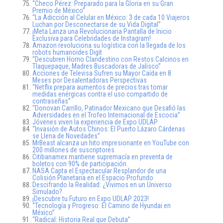
“Checo Pérez: Preparado para la Gloria en su Gran
Premio de México”
“La Adicción al Celular en México: 3 de cada 10 Viajeros
Luchan por Desconectarse de su Vida Digital”
¡Meta Lanza una Revolucionaria Pantalla de Inicio
Exclusiva para Celebridades de Instagram!
Amazon revoluciona su logística con la llegada de los
robots humanoides Digit
“Descubren Horno Clandestino con Restos Calcinos en
Tlaquepaque, Madres Buscadoras de Jalisco”
Acciones de Televisa Sufren su Mayor Caída en 8
Meses por Desalentadoras Perspectivas
“Netflix prepara aumentos de precios tras tomar
medidas enérgicas contra el uso compartido de
contraseñas”
“Donovan Carrillo, Patinador Mexicano que Desafió las
Adversidades en el Trofeo Internacional de Escocia”
Jóvenes viven la experiencia de Expo UDLAP
“Invasión de Autos Chinos: El Puerto Lázaro Cárdenas
se Llena de Novedades”
MrBeast alcanza un hito impresionante en YouTube con
200 millones de suscriptores
Citibanamex mantiene supremacía en preventa de
boletos con 90% de participación.
NASA Capta el Espectacular Resplandor de una
Colisión Planetaria en el Espacio Profundo
Descifrando la Realidad: ¿Vivimos en un Universo
Simulado?
¡Descubre tu Futuro en Expo UDLAP 2023!
“Tecnología y Progreso: El Camino de Hyundai en
México”
“Radical: Historia Real que Debuta”