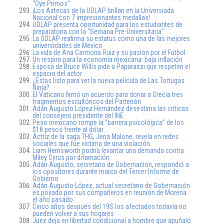
“Oye Primos”
¡Los Aztecas de la UDLAP brillan en la Universiada
Nacional con 7 impresionantes medallas!
UDLAP presenta oportunidad para los estudiantes de
preparatoria con la “Semana Pre-Universitaria”
La UDLAP reafirma su estatus como una de las mejores
universidades de México
La vida de Ana Carmona Ruiz y su pasión por el Fútbol
Un respiro para la economía mexicana: baja inflación
Esposa de Bruce Willis pide a Paparazzi que respeten el
espacio del actor
¿Estas listo para ver la nueva película de Las Tortugas
Ninja?
El Vaticano firmó un acuerdo para donar a Grecia tres
fragmentos escultóricos del Partenón
Adán Augusto López Hernández desestima las críticas
del consejero presidente del INE
Peso mexicano rompe la ”barrera psicológica” de los
$18 pesos frente al dólar
Actriz de la saga THG, Jena Malone, revela en redes
sociales que fue victima de una violación
Liam Hemsworth podría levantar una demanda contra
Miley Cyrus por difamación
Adán Augusto, secretario de Gobernación, respondió a
los opositores durante marco del Tercer Informe de
Gobierno
Adán Augusto López, actual secretario de Gobernación
es poyado por sus compañeros en reunión de Morena
el año pasado
Cinco años después del 19S los afectados todavía no
pueden volver a sus hogares
Juez deja en libertad condicional a hombre que apuñaló