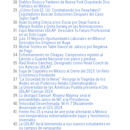
Diablos Rojos y Yankees de Nueva York Disputarán Dos
Partidos en México
¿Cómo Está EE. UU. Combatiendo los Deepfakes?
Legisladores Buscan Soluciones Después del Caso
Taylor Swift
Ryan Gosling Critica a los Óscar por Dejar Fuera a
Margot Robbie y Greta Gerwig en las Nominaciones
Expo Maestrías UDLAP: Descubre Tu Futuro Profesional
en un Solo Lugar
¡Las 10 Mejores Oportunidades Laborales en México!
Descubre los Empleos en Auge
Mortal Tiroteo en Table Dance de Jalisco por Negativa
de Pago
Enfrentamiento en Chiapas: Campesinos repelen al
Ejército y Guardia Nacional con palos y piedras.
Raúl Rivera Sánchez, Designado como Head Coach de
los Aztecas UDLAP
Fuga de Capitales en México al Cierre del 2023: Un Reto
Económico Pendiente
“La Sociedad de la Nieve”: Resurge la Tragedia de los
Andes en un Poderoso Relato Cinematográfico
La Universidad de las Américas Puebla presenta el Día
UDLAP Cancún 2024
Lo destapó Samuel: Álvarez Máynez será el
precandidato único de MC a la Presidencia
Velocidad Desenfrenada: Wi-Fi 7 Oficialmente
Anunciado en el CES 2024
Frente frío 25 y masa de aire polar afectarán a México
con temperaturas extremadamente bajas y fenómenos
invernales.
La UDLAP da la bienvenida a sus nuevos estudiantes en
su campus de vanguardia