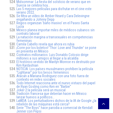
Midsommar: La fiesta del solsticio de verano que en
Suecia se celebra hoy…
Las 5 mejores películas para disfrutar en el cine este
verano 2022.
Se filtra un vídeo de Amber Heard y Cara Delevingne
engañando a Johnny Depp
Regios organizan ‘baño masivo’ en el Paseo Santa
Lucía
México planea importar miles de médicos cubanos sin
contrato laboral
La natación margina a transexuales en competencias
femeninas
Camila Cabello revela que ahora es rubia
¡Corre por los boletos! ‘Thor: Love and Thunder’ se pone
en preventa en México
Contratos millonarios: Luis Donaldo Colosio dirige
millones a sus amigos al llegar a la alcaldía
El histórico vestido de Marilyn Monroe es destruido por
Kim Kardashian
NOTICIA: Los países musulmanes prohíben la película
“Lightyear” por los besos femeninos
Atacan a Mariana Rodriguez con una foto fuera de
contexto en redes sociales
Todo Internet reacciona ante el nuevo vistazo del papel
de Ryan Gosling como Ken en “Barbie”
Joker 2:la película será un musical
Tradición francesa que deberían hacer en México:
lanzar huevos a políticos…
LaMDA: Los perturbadores dichos de la IA de Google ¿la
rebelión de las máquinas está cerca?
Serie “The Boys” hace parodia a comercial de Kendall
Jenner con Pepsi