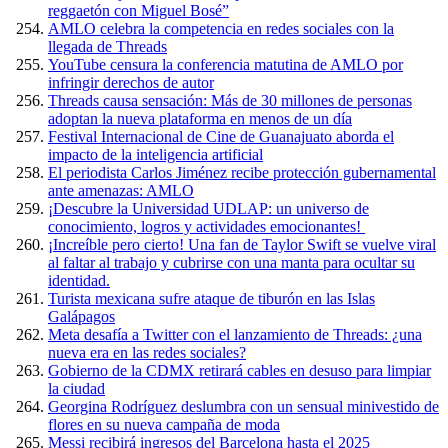
reggaetón con Miguel Bosé”
AMLO celebra la competencia en redes sociales con la
llegada de Threads
YouTube censura la conferencia matutina de AMLO por
infringir derechos de autor
Threads causa sensación: Más de 30 millones de personas
adoptan la nueva plataforma en menos de un día
Festival Internacional de Cine de Guanajuato aborda el
impacto de la inteligencia artificial
El periodista Carlos Jiménez recibe protección gubernamental
ante amenazas: AMLO
¡Descubre la Universidad UDLAP: un universo de
conocimiento, logros y actividades emocionantes!
¡Increíble pero cierto! Una fan de Taylor Swift se vuelve viral
al faltar al trabajo y cubrirse con una manta para ocultar su
identidad.
Turista mexicana sufre ataque de tiburón en las Islas
Galápagos
Meta desafía a Twitter con el lanzamiento de Threads: ¿una
nueva era en las redes sociales?
Gobierno de la CDMX retirará cables en desuso para limpiar
la ciudad
Georgina Rodríguez deslumbra con un sensual minivestido de
flores en su nueva campaña de moda
Messi recibirá ingresos del Barcelona hasta el 2025