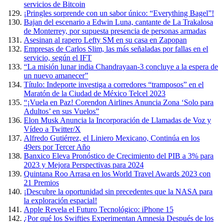
servicios de Bitcoin
¡Pringles sorprende con un sabor único: “Everything Bagel”!
Bajan del escenario a Edwin Luna, cantante de La Trakalosa
de Monterrey, por supuesta presencia de personas armadas
Asesinan al rapero Lefty SM en su casa en Zapopan
Empresas de Carlos Slim, las más señaladas por fallas en el
servicio, según el IFT
“La misión lunar india Chandrayaan-3 concluye a la espera de
un nuevo amanecer”
Título: Indeporte investiga a corredores “tramposos” en el
Maratón de la Ciudad de México Telcel 2023
“¡Vuela en Paz! Corendon Airlines Anuncia Zona ‘Solo para
Adultos’ en sus Vuelos”
Elon Musk Anuncia la Incorporación de Llamadas de Voz y
Vídeo a Twitter/X
Alfredo Gutiérrez, el Liniero Mexicano, Continúa en los
49ers por Tercer Año
Banxico Eleva Pronóstico de Crecimiento del PIB a 3% para
2023 y Mejora Perspectivas para 2024
Quintana Roo Arrasa en los World Travel Awards 2023 con
21 Premios
¡Descubre la oportunidad sin precedentes que la NASA para
la exploración espacial!
Apple Revela el Futuro Tecnológico: iPhone 15
¿Por qué los Swifties Experimentan Amnesia Después de los