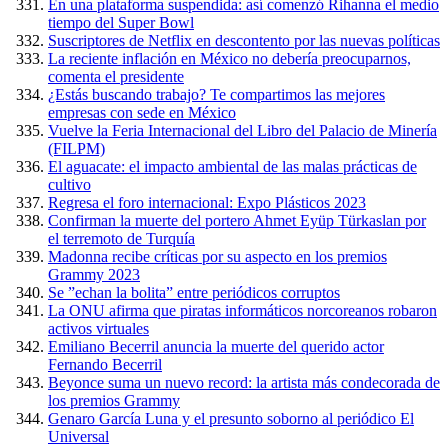
En una plataforma suspendida: así comenzó Rihanna el medio
tiempo del Super Bowl
Suscriptores de Netflix en descontento por las nuevas políticas
La reciente inflación en México no debería preocuparnos,
comenta el presidente
¿Estás buscando trabajo? Te compartimos las mejores
empresas con sede en México
Vuelve la Feria Internacional del Libro del Palacio de Minería
(FILPM)
El aguacate: el impacto ambiental de las malas prácticas de
cultivo
Regresa el foro internacional: Expo Plásticos 2023
Confirman la muerte del portero Ahmet Eyüp Türkaslan por
el terremoto de Turquía
Madonna recibe críticas por su aspecto en los premios
Grammy 2023
Se ”echan la bolita” entre periódicos corruptos
La ONU afirma que piratas informáticos norcoreanos robaron
activos virtuales
Emiliano Becerril anuncia la muerte del querido actor
Fernando Becerril
Beyonce suma un nuevo record: la artista más condecorada de
los premios Grammy
Genaro García Luna y el presunto soborno al periódico El
Universal