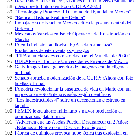
Descifrando la Realidad: ¿Vivimos en un Universo Simulado?
¡Descubre tu Futuro en Expo UDLAP 2023!
“Tecnología y Progreso: El Camino de Hyundai en México”
“Radical: Historia Real que Debuta”
Embajadora de Israel en México critica la postura neutral del
Gobierno
Mexicanos Varados en Israel: Operación de Repatriación en
Marcha
IA en la industria audiovisual: ¿Aliada o amenaza?
Productoras debaten ventajas y riesgos
“FIFA anuncia sedes compartidas para el Mundial de 2030”
UDLAP en el Top 5 de Universidades Privadas de México
Getty Images lanza generador de imágenes con inteligencia
artificial.
Senado aprueba modernización de la CURP: ¡Ahora con foto,
huellas y firma!
IA podría revolucionar la búsqueda de vida en Marte con un
impresionante 90% de precisión, según científicos
“Los Indestructibles 4” sufre un decepcionante estreno en
taquilla
PEMEX logra ahorro millonario y mayor producción al
optimizar sus plataformas.
“Advierten que las Abejas Pueden Desaparecer en 2 Años:
¿Estamos al Borde de un Desastre Ecológico?”
Fábrica de químicos provoca nube tóxica tras explosión en