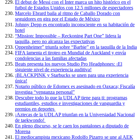
El debut de Messi con el Inter marca un hito histórico en el
futbol de Estados Unidos con 12.5 millones de espectadores
Marcelo Ebrard baila al ritmo de Caballo Dorado con
seguidores en gira por el Estado de México
Johnny Depp es encontrado inconsciente en su habitación de
hotel
“Mission: Impossible – Reckoning Part One” lidera la
taquilla, pero no alcanza las expectativas
Oppenheimer” triunfa sobre “Barbie” en la taquilla de la India
FIFA lamenta el tiroteo en Mundial de Auckland y envía
condolencias a las familias afectadas
Beats presenta los nuevos Studio Pro Headphones: ¡El
siguiente nivel de experiencia auditiva!
¡BLACKPINK y Starbucks se unen para una experiencia
única!
Notario público de Edomex es asesinado en Oaxaca; Fiscalía
investiga “venganza personal”
Descubre todo lo que la UDLAP tiene para ti: programas
estudiantiles, estudios e investigaciones de vanguardia y
premios en deportes
¡Aztecas de la UDLAP triunfan en la Universiadad Nacional
de taekwondo!
En pleno discurso, se le caen los pantalones a diputado de
Morena
El mediocampista mexicano Rodolfo Pizarro se une al AEK