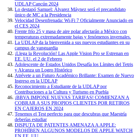
UDLAP Cancún 2024
Lo destapó Samuel: Álvarez Máynez será el precandidato
único de MC a la Presidencia
Velocidad Desenfrenada: Wi-Fi 7 Oficialmente Anunciado en
el CES 2024
Frente frío 25 y masa de aire polar afectarán a México con
temperaturas extremadamente bajas y fenómenos invernales.
La UDLAP da la bienvenida a sus nuevos estudiantes en su
campus de vanguardia
¡Llega la Revolución! Las Apple Vision Pro se Estrenan en
EE. UU. el 2 de Febrero
Adolescente de Estados Unidos Desafía los Límites del Tetris
y Alcanza un Logro Histórico
Atrévete a un Futuro Académico Brillante: Examen de Nuevo
Ingreso en la UDLAP
Reconocimiento a Estudiante de la UDLAP por
Contribuciones a la Cultura y Turismo en Puebla
¡BBVA IMPONE NUEVAS TARIFAS! COMIENZAN A
COBRAR A SUS PROPIOS CLIENTES POR RETIROS
EN CAJEROS EN 2024
Tenemos el Test perfecto para que descubras que Maestría
deberías estudiar
DISPUTA DE PATENTES AMENAZA A APPLE:
PROHÍBEN ALGUNOS MODELOS DE APPLE WATCH
EN EE. UU.