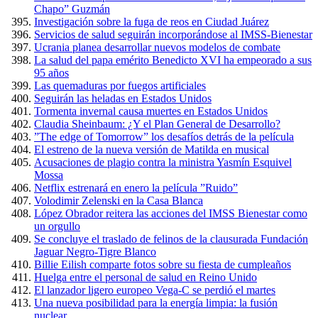
Chapo” Guzmán
Investigación sobre la fuga de reos en Ciudad Juárez
Servicios de salud seguirán incorporándose al IMSS-Bienestar
Ucrania planea desarrollar nuevos modelos de combate
La salud del papa emérito Benedicto XVI ha empeorado a sus
95 años
Las quemaduras por fuegos artificiales
Seguirán las heladas en Estados Unidos
Tormenta invernal causa muertes en Estados Unidos
Claudia Sheinbaum: ¿Y el Plan General de Desarrollo?
”The edge of Tomorrow” los desafíos detrás de la película
El estreno de la nueva versión de Matilda en musical
Acusaciones de plagio contra la ministra Yasmín Esquivel
Mossa
Netflix estrenará en enero la película ”Ruido”
Volodimir Zelenski en la Casa Blanca
López Obrador reitera las acciones del IMSS Bienestar como
un orgullo
Se concluye el traslado de felinos de la clausurada Fundación
Jaguar Negro-Tigre Blanco
Billie Eilish comparte fotos sobre su fiesta de cumpleaños
Huelga entre el personal de salud en Reino Unido
El lanzador ligero europeo Vega-C se perdió el martes
Una nueva posibilidad para la energía limpia: la fusión
nuclear