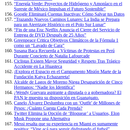
“Energía Verde: Proyectos de Hidrógeno y Amoníaco en el
Sureste de México Impulsan el Futuro Sostenible”
Google Eliminará Cuentas Inactivas: Cómo Salvar tus Datos
“Trazando Nuevos Caminos Lunares: La India se Prepara
para un Aterrizaje Histórico en el Polo Sur Lunar”
“Fin de una Era: Netflix Anuncia el Cierre del Servicio de
Entrega de DVD Después de 25 Años”
Greenpeace Critica Objetivos Climáticos de la Fórmula 1
como un “Lavado de Cara”
Susana Baca Recuerda a Víctimas de Protestas en Perú
Durante Concierto de Natalia Lafourcade
Ciclistas Exigen Mayor Seguridad y Respeto Tras Trágico
Accidente en La Huasteca
¡Explora el Espacio en el Campamento Misión Marte de la
Fundación Katya Echazarreta!
Alcalde de Lagos de Moreno Niega Desaparición de Cinco
Hermanos: “Nadie los Identifica”
¿Wendy Guevara aspirante a diputada o a gobernadora? El
PAN le muestra su disposición en Guanajuato.
Canelo Álvarez Deslumbra con un ‘Outfit’ de Millones de
Pesos: ¿Cuánto Cuesta Cada Prenda?
Twitter Elimina la Opción de ‘Bloquear’ a Usuarios, Elon
Musk Propone una Alternativa
Messi resalta que su experiencia en Miami es sumamente
positiva: “Vine acá para seguir disfrutando el futbol”