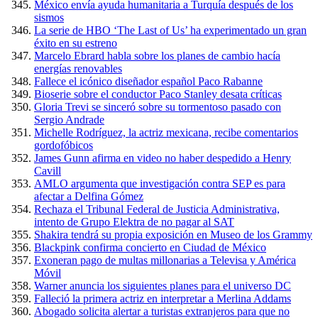
México envía ayuda humanitaria a Turquía después de los
sismos
La serie de HBO ‘The Last of Us’ ha experimentado un gran
éxito en su estreno
Marcelo Ebrard habla sobre los planes de cambio hacía
energías renovables
Fallece el icónico diseñador español Paco Rabanne
Bioserie sobre el conductor Paco Stanley desata críticas
Gloria Trevi se sinceró sobre su tormentoso pasado con
Sergio Andrade
Michelle Rodríguez, la actriz mexicana, recibe comentarios
gordofóbicos
James Gunn afirma en video no haber despedido a Henry
Cavill
AMLO argumenta que investigación contra SEP es para
afectar a Delfina Gómez
Rechaza el Tribunal Federal de Justicia Administrativa,
intento de Grupo Elektra de no pagar al SAT
Shakira tendrá su propia exposición en Museo de los Grammy
Blackpink confirma concierto en Ciudad de México
Exoneran pago de multas millonarias a Televisa y América
Móvil
Warner anuncia los siguientes planes para el universo DC
Falleció la primera actriz en interpretar a Merlina Addams
Abogado solicita alertar a turistas extranjeros para que no