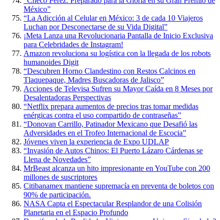
“Checo Pérez: Preparado para la Gloria en su Gran Premio de
México”
“La Adicción al Celular en México: 3 de cada 10 Viajeros
Luchan por Desconectarse de su Vida Digital”
¡Meta Lanza una Revolucionaria Pantalla de Inicio Exclusiva
para Celebridades de Instagram!
Amazon revoluciona su logística con la llegada de los robots
humanoides Digit
“Descubren Horno Clandestino con Restos Calcinos en
Tlaquepaque, Madres Buscadoras de Jalisco”
Acciones de Televisa Sufren su Mayor Caída en 8 Meses por
Desalentadoras Perspectivas
“Netflix prepara aumentos de precios tras tomar medidas
enérgicas contra el uso compartido de contraseñas”
“Donovan Carrillo, Patinador Mexicano que Desafió las
Adversidades en el Trofeo Internacional de Escocia”
Jóvenes viven la experiencia de Expo UDLAP
“Invasión de Autos Chinos: El Puerto Lázaro Cárdenas se
Llena de Novedades”
MrBeast alcanza un hito impresionante en YouTube con 200
millones de suscriptores
Citibanamex mantiene supremacía en preventa de boletos con
90% de participación.
NASA Capta el Espectacular Resplandor de una Colisión
Planetaria en el Espacio Profundo