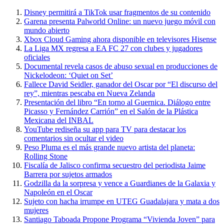
Disney permitirá a TikTok usar fragmentos de su contenido
Garena presenta Palworld Online: un nuevo juego móvil con
mundo abierto
Xbox Cloud Gaming ahora disponible en televisores Hisense
La Liga MX regresa a EA FC 27 con clubes y jugadores
oficiales
Documental revela casos de abuso sexual en producciones de
Nickelodeon: ‘Quiet on Set’
Fallece David Seidler, ganador del Oscar por “El discurso del
rey”, mientras pescaba en Nueva Zelanda
Presentación del libro “En torno al Guernica. Diálogo entre
Picasso y Fernández Carrión” en el Salón de la Plástica
Mexicana del INBAL
YouTube rediseña su app para TV para destacar los
comentarios sin ocultar el video
Peso Pluma es el más grande nuevo artista del planeta:
Rolling Stone
Fiscalía de Jalisco confirma secuestro del periodista Jaime
Barrera por sujetos armados
Godzilla da la sorpresa y vence a Guardianes de la Galaxia y
Napoleón en el Oscar
Sujeto con hacha irrumpe en UTEG Guadalajara y mata a dos
mujeres
Santiago Taboada Propone Programa “Vivienda Joven” para