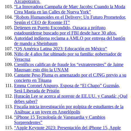
Azcapotzalco.
“La Innovadora Campaña de Marc Jacobs: Cuando la Moda
Crea Magia en las Calles de Nueva York”
“Robots Humanoides en el Delivery: Un Futuro Prometedor,
Según el CEO de Roomie IT”
Detienen en Puerto Escondido, Oaxaca a prófugo
estadounidense buscado por el FBI desde hace 30 años.
Autoridad indígena reclama a AMLO por entrega del bastón
de mando a Sheinbaum
“QS América Latina 2023: Educación en México”
Niño de 4 años fue ultimado por su familia: gobernador de
Veracruz
Científicos califican de fraude los “extraterrestres” de Jaime
Maussan; esto dijo la UNAM
Cantante Peso Pluma es amenazado por el CJNG previo a su
concierto en Tijuana
Emma Coronel Aispuro, Esposa de “El Chapo” Guzmán,
Será Liberada de Prisión
Huracán Lee se acerca al noreste de EE.UU. y Canadá: ¿Qué
debes saber?
Fiscalía inicia investigación por golpiza de estudiantes de la
Anáhuac a un joven en Angelópolis
“iPhone 15 Tecnología de Vanguardia y Cambios
Sorprendentes”
“Apple Keynote 2023: Presentación del iPhone 15, Apple