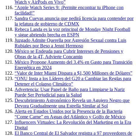
Watch y AirPods en Vivo”
“Apple Watch Series 9: ¡Permite encontrar tu iPhone con
facilidad!”
Sandra Cuevas anuncia que pedirá licencia para contender por
la jefatura de gobierno de CDMX
Rebeca Landa es la voz principal de Monday Night Football
y sigue abriendo brecha en ESPN
Juzgado Admite Querella por Agresión Sexual contra Luis
Rubiales por Beso a Jenni Hermoso
México se Endeuda para Cubrir Intereses de Pensiones y
Obras de la 4T, Advierte Concamin
México Propone Aumento del 3.4% en Gasto para Transición
Energética en 2024
“Valor de Inter Miami Dispara a $1,500 Millones de Dólares”
“ONU Insta a los Líderes del G20 a Cambiar las Reglas para
Detener el Colapso Climático”
Advertencia: Usar Papel de Baño para Limpiarse la Nariz
Puede Ser Perjudicial para la Salud
Descubrimiento Astronómico Revela un Agujero Negro que
Devora Gradualmente una Estrella Similar al Sol
Alerta en Estados Unidos por la Presencia de la Bacteria
“Come Carne” en Aguas del Atlántico y Golfo de México
Influencers Virtuales: La Revolución del Marketing en la Era
Digital
El Banco Central de El Salvador registra a 97 proveedores de