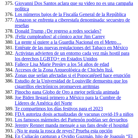
Giovanni Dos Santos aclara que su video no es una campaña
política
Los números bajos de la Fiscalía General de la República
Amazon se enfrenta a ciberestafa denominada: secuestro de
reseñas
Donald Trump ¿De regreso a redes sociales?
¡Feliz cumpleaños! al cómico actor Jim Carrey
La gente sí quiere a la Guardia Nacional en el Metro…
Entérate de las nuevas regulaciones del Tabaco en México
Activistas advierten de un entorno cada vez más hostil para
los derechos LGBTQ+ en Estados Unidos
Fallece Lisa Marie Presley a los 54 años de edad
Accesos de la Zona Arqueológica de Chichén Itzá.
Zonas que serían afectadas si el Popocatépetl hace erupción
Estudio de la Universidad de Louisville demuestra que los
cigarrillos electrónicos promueven arritmias
Pinocho gana Globo de Oro a mejor película animada
Joe Biden llegará primero a México para la Cumbre de
Líderes de América del Norte
Te compartimos los días festivos para el 2023
FDA autoriza dosis actualizadas de vacunas covid-19 a niños
Los famosos mármoles del Partenón podrían ser devueltos
Jeremy Renner manda mensaje a sus fans desde el hospital
¿No te gusta la rosca de reyes? Prueba esta opción
En Culiacán capturan a Ovidio Guzmán, hijo de Joaquín “El