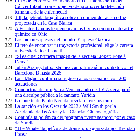
El 15 de febrero se conmemoró el Día Internacional del
Cáncer Infantil con el objetivo de promover la detección
temprana de la enfermedad
Till, la película biográfica sobre un crimen de racismo fue
proyectada en la Casa Blanca
A Estados Unidos le preocupan los Ovnis pero no el desastre
químico en Ohio
Los mejores quesos del mundo: El queso Oaxaca
El reto de encontrar tu trayectoria profesional: elige la carrera
universitaria ideal para ti
”Sí es cine”: primera imagen de la secuela “Joker: Folie à
Deux”
Julián Araujo, futbolista mexicano, firmará un contrato con el
Barcelona B hasta 2026
Luis Miguel confirma su regreso a los escenarios con 200
actuaciones
Conductora del programa Ventaneando de TV Azteca pidió
una disculpa pública a la cantante Yuridia
La muerte de Pablo Neruda: revelan investigación
La sanción en los Oscar de 2022 a Will Smith por la
Academia de las Artes y las Ciencias Cinematográficas
Continúa la polémica del programa ”ventaneando” por el caso
de Yuridia
”The Whale” la película de drama protagonizada por Brendan
Fraser