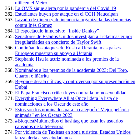
utilicen el Metro
La OMS sigue alerta por la pandemia del Covid-19
Estudiantes huyen por ataque en el CCH Naucalpan
Lavado de dinero y delincuencia organizada: las denuncias
contra Inés Gómez
El espectáculo inmersivo: “Inside Banksy”
Senadores de Estados Unidos investigan a Ticketmaster por
irregularidades en concierto de Taylor Swift
Continúan los ataques de Rusia a Ucrania, mas países
Europeos muestran su apoyo a Ucrania
Stephanie Hsu la actriz nominada a los premios de la
academia
Nominados a los premios de la academia 2023: Del Toro,
Cuarón e Iñárritu
Beyonce desata críticas y controversia por su presentación en
Dubai
El Papa Francisco critica leyes contra la homosexualidad
Everything Everywhere All at Once lidera la lista de
nominaciones a los Oscar de este año
Estos son los nominados para la categoría ”Mejor película
animada” en los Oscars 2023
#BloqueaMultimedios el hashtag que usan los usuarios
cansados de la televisora
Por violencia de Taxistas en zona turística, Estados Unidos
lanza alerta a sus ciudadanos