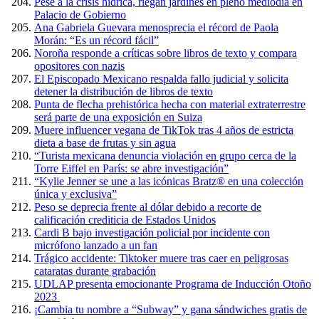
Pese a la crisis hídrica, riegan jardines en pleno mediodía en
Palacio de Gobierno
Ana Gabriela Guevara menosprecia el récord de Paola
Morán: “Es un récord fácil”
Noroña responde a críticas sobre libros de texto y compara
opositores con nazis
El Episcopado Mexicano respalda fallo judicial y solicita
detener la distribución de libros de texto
Punta de flecha prehistórica hecha con material extraterrestre
será parte de una exposición en Suiza
Muere influencer vegana de TikTok tras 4 años de estricta
dieta a base de frutas y sin agua
“Turista mexicana denuncia violación en grupo cerca de la
Torre Eiffel en París: se abre investigación”
“Kylie Jenner se une a las icónicas Bratz® en una colección
única y exclusiva”
Peso se deprecia frente al dólar debido a recorte de
calificación crediticia de Estados Unidos
Cardi B bajo investigación policial por incidente con
micrófono lanzado a un fan
Trágico accidente: Tiktoker muere tras caer en peligrosas
cataratas durante grabación
UDLAP presenta emocionante Programa de Inducción Otoño
2023
¡Cambia tu nombre a “Subway” y gana sándwiches gratis de