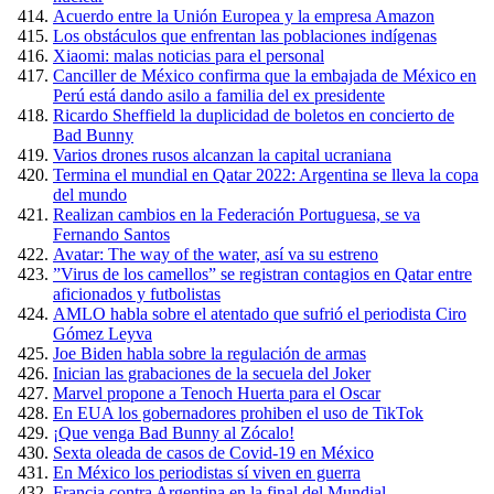
Acuerdo entre la Unión Europea y la empresa Amazon
Los obstáculos que enfrentan las poblaciones indígenas
Xiaomi: malas noticias para el personal
Canciller de México confirma que la embajada de México en
Perú está dando asilo a familia del ex presidente
Ricardo Sheffield la duplicidad de boletos en concierto de
Bad Bunny
Varios drones rusos alcanzan la capital ucraniana
Termina el mundial en Qatar 2022: Argentina se lleva la copa
del mundo
Realizan cambios en la Federación Portuguesa, se va
Fernando Santos
Avatar: The way of the water, así va su estreno
”Virus de los camellos” se registran contagios en Qatar entre
aficionados y futbolistas
AMLO habla sobre el atentado que sufrió el periodista Ciro
Gómez Leyva
Joe Biden habla sobre la regulación de armas
Inician las grabaciones de la secuela del Joker
Marvel propone a Tenoch Huerta para el Oscar
En EUA los gobernadores prohiben el uso de TikTok
¡Que venga Bad Bunny al Zócalo!
Sexta oleada de casos de Covid-19 en México
En México los periodistas sí viven en guerra
Francia contra Argentina en la final del Mundial