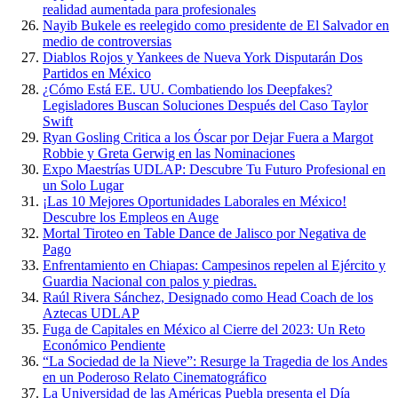
realidad aumentada para profesionales
Nayib Bukele es reelegido como presidente de El Salvador en
medio de controversias
Diablos Rojos y Yankees de Nueva York Disputarán Dos
Partidos en México
¿Cómo Está EE. UU. Combatiendo los Deepfakes?
Legisladores Buscan Soluciones Después del Caso Taylor
Swift
Ryan Gosling Critica a los Óscar por Dejar Fuera a Margot
Robbie y Greta Gerwig en las Nominaciones
Expo Maestrías UDLAP: Descubre Tu Futuro Profesional en
un Solo Lugar
¡Las 10 Mejores Oportunidades Laborales en México!
Descubre los Empleos en Auge
Mortal Tiroteo en Table Dance de Jalisco por Negativa de
Pago
Enfrentamiento en Chiapas: Campesinos repelen al Ejército y
Guardia Nacional con palos y piedras.
Raúl Rivera Sánchez, Designado como Head Coach de los
Aztecas UDLAP
Fuga de Capitales en México al Cierre del 2023: Un Reto
Económico Pendiente
“La Sociedad de la Nieve”: Resurge la Tragedia de los Andes
en un Poderoso Relato Cinematográfico
La Universidad de las Américas Puebla presenta el Día