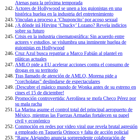
Atenas para la próxima temporada
Actores de Hollywood se unen a los guionistas en una
histórica huelga en la industria del entretenimiento
Vinculan a proceso a ‘Chuponcito’ por acoso sexual
¿A dónde irá Hirving ‘Chucky’ Lozano? Revela indicios
sobre su futuro
Crisis en la industria cinematográfica: Sin acuerdo entre
actores y estudios, se vislumbra una inminente huelga de
guionistas en Hollywood
Cruz Azul busca repatriar a Marco Fabián al plantel en
pláticas actuales
AMLO pide a EU acelerar acciones contra el consumo de
drogas en su territorio
Tras llamado de atención de AMLO, Morena pide a
“corcholatas” deslindarse de espectaculares
¡Descubre el mágico mundo de Wonka antes de su estreno en
cines el 15 de diciembre!
Promoción controvertida: Aerolínea se mofa Checo Pérez por
su mala racha
La Marina asume el control total del principal aeropuerto de
México, mientras las Fuerzas Armadas fortalecen su papel
civil y económico
Conmoción en redes por video viral que revela brutal agresión
a empleado en Taquería Orinoco y falta de acción policial
“Rauw Alejandro anuncia sorprendente colaboración de