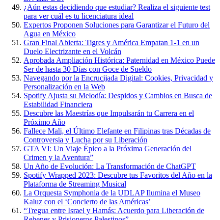
¿Aún estas decidiendo que estudiar? Realiza el siguiente test
para ver cuál es tu licenciatura ideal
Expertos Proponen Soluciones para Garantizar el Futuro del
Agua en México
Gran Final Abierta: Tigres y América Empatan 1-1 en un
Duelo Electrizante en el Volcán
Aprobada Ampliación Histórica: Paternidad en México Puede
Ser de hasta 30 Días con Goce de Sueldo
Navegando por la Encrucijada Digital: Cookies, Privacidad y
Personalización en la Web
Spotify Ajusta su Melodía: Despidos y Cambios en Busca de
Estabilidad Financiera
Descubre las Maestrías que Impulsarán tu Carrera en el
Próximo Año
Fallece Mali, el Último Elefante en Filipinas tras Décadas de
Controversia y Lucha por su Liberación
GTA VI: Un Viaje Épico a la Próxima Generación del
Crimen y la Aventura”
Un Año de Evolución: La Transformación de ChatGPT
Spotify Wrapped 2023: Descubre tus Favoritos del Año en la
Plataforma de Streaming Musical
La Orquesta Symphonia de la UDLAP Ilumina el Museo
Kaluz con el ‘Concierto de las Américas’
“Tregua entre Israel y Hamás: Acuerdo para Liberación de
Rehenes y Prisioneros Palestinos”