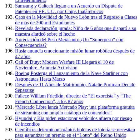
Entretenimiento
Samsung y Caltech llegan a un Acuerdo en Disputa de
Patentes en EE. UU. por Chips Inalámbricos
Caos en la Movilidad de Nuevo León tras el Regreso a Clases
de más de 200 mil Estudiantes
Revelada declaración jurada: Niño de 6 años que disparó a su
maestra alardeó sobre el hecho
Apreciación del Peso Mexicano: ¿Un “Superpeso” con
Consecuencias?
Rusia anuncia emocionante misión lunar robótica después de
47 años
Call of Duty: Modern Warfare III Llegará el 10 de
Noviembre, Anuncia Activision
Boeing Posterga el Lanzamiento de la Nave Starliner con
Astronautas Hasta Marzo
Después de 11 Años de Matrimonio, Natalie Portman Decide
Separarse
Fallece William Friedkin, director de “El exorcista” y “The
French Connection”, a los 87 años
“Mercado Libre lanza Mercado Play: una plataforma gratuita
de streaming con amplio catálogo de contenidos”
Hyundai y Kia piden estacionar vehículos afuera por riesgo
de incendios
Científicos determinan cuántos boletos de lotería se necesitan
para garantizar un premio en el “Lotto” del Reino Unido