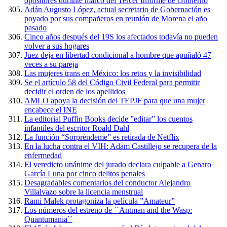
opositores durante marco del Tercer Informe de Gobierno
Adán Augusto López, actual secretario de Gobernación es
poyado por sus compañeros en reunión de Morena el año
pasado
Cinco años después del 19S los afectados todavía no pueden
volver a sus hogares
Juez deja en libertad condicional a hombre que apuñaló 47
veces a su pareja
Las mujeres trans en México: los retos y la invisibilidad
Se el artículo 58 del Código Civil Federal para permitir
decidir el orden de los apellidos
AMLO apoya la decisión del TEPJF para que una mujer
encabece el INE
La editorial Puffin Books decide ”editar” los cuentos
infantiles del escritor Roald Dahl
La función “Sorpréndeme” es retirada de Netflix
En la lucha contra el VIH: Adam Castillejo se recupera de la
enfermedad
El veredicto unánime del jurado declara culpable a Genaro
García Luna por cinco delitos penales
Desagradables comentarios del conductor Alejandro
Villalvazo sobre la licencia menstrual
Rami Malek protagoniza la película ”Amateur”
Los números del estreno de ´´Antman and the Wasp:
Quantumania´´