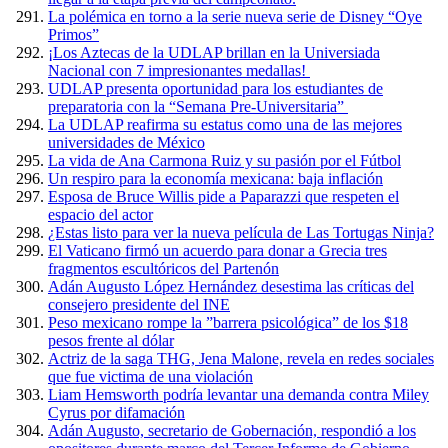
La polémica en torno a la serie nueva serie de Disney “Oye
Primos”
¡Los Aztecas de la UDLAP brillan en la Universiada
Nacional con 7 impresionantes medallas!
UDLAP presenta oportunidad para los estudiantes de
preparatoria con la “Semana Pre-Universitaria”
La UDLAP reafirma su estatus como una de las mejores
universidades de México
La vida de Ana Carmona Ruiz y su pasión por el Fútbol
Un respiro para la economía mexicana: baja inflación
Esposa de Bruce Willis pide a Paparazzi que respeten el
espacio del actor
¿Estas listo para ver la nueva película de Las Tortugas Ninja?
El Vaticano firmó un acuerdo para donar a Grecia tres
fragmentos escultóricos del Partenón
Adán Augusto López Hernández desestima las críticas del
consejero presidente del INE
Peso mexicano rompe la ”barrera psicológica” de los $18
pesos frente al dólar
Actriz de la saga THG, Jena Malone, revela en redes sociales
que fue victima de una violación
Liam Hemsworth podría levantar una demanda contra Miley
Cyrus por difamación
Adán Augusto, secretario de Gobernación, respondió a los