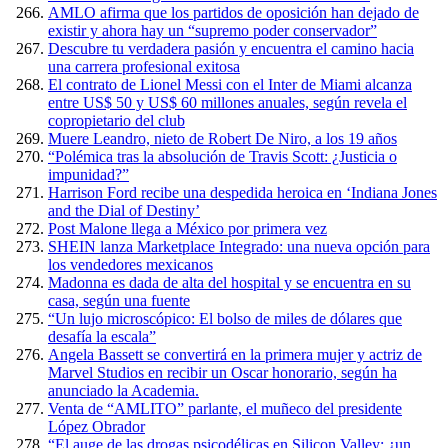
AMLO afirma que los partidos de oposición han dejado de
existir y ahora hay un “supremo poder conservador”
Descubre tu verdadera pasión y encuentra el camino hacia
una carrera profesional exitosa
El contrato de Lionel Messi con el Inter de Miami alcanza
entre US$ 50 y US$ 60 millones anuales, según revela el
copropietario del club
Muere Leandro, nieto de Robert De Niro, a los 19 años
“Polémica tras la absolución de Travis Scott: ¿Justicia o
impunidad?”
Harrison Ford recibe una despedida heroica en ‘Indiana Jones
and the Dial of Destiny’
Post Malone llega a México por primera vez
SHEIN lanza Marketplace Integrado: una nueva opción para
los vendedores mexicanos
Madonna es dada de alta del hospital y se encuentra en su
casa, según una fuente
“Un lujo microscópico: El bolso de miles de dólares que
desafía la escala”
Angela Bassett se convertirá en la primera mujer y actriz de
Marvel Studios en recibir un Oscar honorario, según ha
anunciado la Academia.
Venta de “AMLITO” parlante, el muñeco del presidente
López Obrador
“El auge de las drogas psicodélicas en Silicon Valley: ¿un