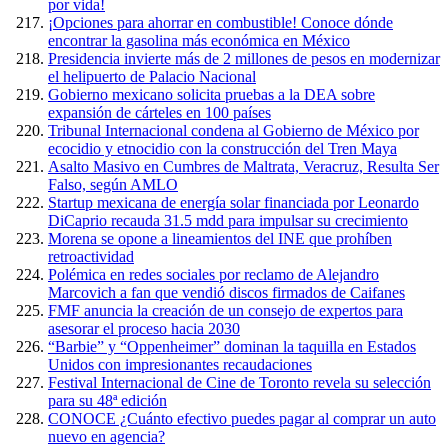
por vida!
¡Opciones para ahorrar en combustible! Conoce dónde
encontrar la gasolina más económica en México
Presidencia invierte más de 2 millones de pesos en modernizar
el helipuerto de Palacio Nacional
Gobierno mexicano solicita pruebas a la DEA sobre
expansión de cárteles en 100 países
Tribunal Internacional condena al Gobierno de México por
ecocidio y etnocidio con la construcción del Tren Maya
Asalto Masivo en Cumbres de Maltrata, Veracruz, Resulta Ser
Falso, según AMLO
Startup mexicana de energía solar financiada por Leonardo
DiCaprio recauda 31.5 mdd para impulsar su crecimiento
Morena se opone a lineamientos del INE que prohíben
retroactividad
Polémica en redes sociales por reclamo de Alejandro
Marcovich a fan que vendió discos firmados de Caifanes
FMF anuncia la creación de un consejo de expertos para
asesorar el proceso hacia 2030
“Barbie” y “Oppenheimer” dominan la taquilla en Estados
Unidos con impresionantes recaudaciones
Festival Internacional de Cine de Toronto revela su selección
para su 48ª edición
CONOCE ¿Cuánto efectivo puedes pagar al comprar un auto
nuevo en agencia?