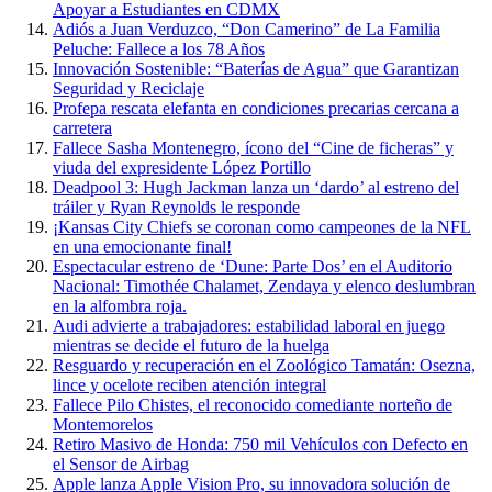
Apoyar a Estudiantes en CDMX
Adiós a Juan Verduzco, “Don Camerino” de La Familia
Peluche: Fallece a los 78 Años
Innovación Sostenible: “Baterías de Agua” que Garantizan
Seguridad y Reciclaje
Profepa rescata elefanta en condiciones precarias cercana a
carretera
Fallece Sasha Montenegro, ícono del “Cine de ficheras” y
viuda del expresidente López Portillo
Deadpool 3: Hugh Jackman lanza un ‘dardo’ al estreno del
tráiler y Ryan Reynolds le responde
¡Kansas City Chiefs se coronan como campeones de la NFL
en una emocionante final!
Espectacular estreno de ‘Dune: Parte Dos’ en el Auditorio
Nacional: Timothée Chalamet, Zendaya y elenco deslumbran
en la alfombra roja.
Audi advierte a trabajadores: estabilidad laboral en juego
mientras se decide el futuro de la huelga
Resguardo y recuperación en el Zoológico Tamatán: Osezna,
lince y ocelote reciben atención integral
Fallece Pilo Chistes, el reconocido comediante norteño de
Montemorelos
Retiro Masivo de Honda: 750 mil Vehículos con Defecto en
el Sensor de Airbag
Apple lanza Apple Vision Pro, su innovadora solución de