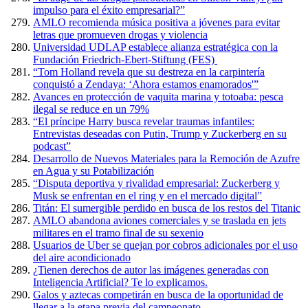
impulso para el éxito empresarial?”
AMLO recomienda música positiva a jóvenes para evitar
letras que promueven drogas y violencia
Universidad UDLAP establece alianza estratégica con la
Fundación Friedrich-Ebert-Stiftung (FES)
“Tom Holland revela que su destreza en la carpintería
conquistó a Zendaya: ‘Ahora estamos enamorados'”
Avances en protección de vaquita marina y totoaba: pesca
ilegal se reduce en un 79%
“El príncipe Harry busca revelar traumas infantiles:
Entrevistas deseadas con Putin, Trump y Zuckerberg en su
podcast”
Desarrollo de Nuevos Materiales para la Remoción de Azufre
en Agua y su Potabilización
“Disputa deportiva y rivalidad empresarial: Zuckerberg y
Musk se enfrentan en el ring y en el mercado digital”
Titán: El sumergible perdido en busca de los restos del Titanic
AMLO abandona aviones comerciales y se traslada en jets
militares en el tramo final de su sexenio
Usuarios de Uber se quejan por cobros adicionales por el uso
del aire acondicionado
¿Tienen derechos de autor las imágenes generadas con
Inteligencia Artificial? Te lo explicamos.
Galos y aztecas competirán en busca de la oportunidad de
llegar a la etapa previa del campeonato.