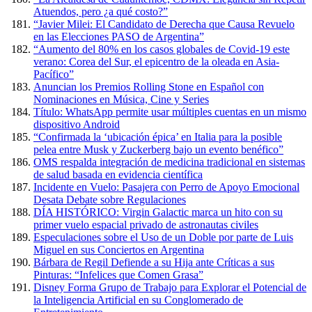
Atuendos, pero ¿a qué costo?”
“Javier Milei: El Candidato de Derecha que Causa Revuelo
en las Elecciones PASO de Argentina”
“Aumento del 80% en los casos globales de Covid-19 este
verano: Corea del Sur, el epicentro de la oleada en Asia-
Pacífico”
Anuncian los Premios Rolling Stone en Español con
Nominaciones en Música, Cine y Series
Título: WhatsApp permite usar múltiples cuentas en un mismo
dispositivo Android
“Confirmada la ‘ubicación épica’ en Italia para la posible
pelea entre Musk y Zuckerberg bajo un evento benéfico”
OMS respalda integración de medicina tradicional en sistemas
de salud basada en evidencia científica
Incidente en Vuelo: Pasajera con Perro de Apoyo Emocional
Desata Debate sobre Regulaciones
DÍA HISTÓRICO: Virgin Galactic marca un hito con su
primer vuelo espacial privado de astronautas civiles
Especulaciones sobre el Uso de un Doble por parte de Luis
Miguel en sus Conciertos en Argentina
Bárbara de Regil Defiende a su Hija ante Críticas a sus
Pinturas: “Infelices que Comen Grasa”
Disney Forma Grupo de Trabajo para Explorar el Potencial de
la Inteligencia Artificial en su Conglomerado de