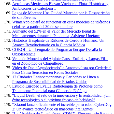
Aerolíneas Mexicanas Elevan Vuelo con Flotas Históricas y
Ambiciones de Categoría 1
Lagos de Moreno: Una Ciudad Marcada por la Desaparición
de sus Jóvenes
WhatsApp dejará de funcionar en estos modelos de teléfonos
celulares a partir del 30 de septiembre
Aumento del 52% en el Valor del Mercado Ilegal de
Medicamentos durante la Pandemia, Advierte Unefarm
Histórico Trasplante de Riñones de Cerdo a Humano: Un
Avance Revolucionario en la Ciencia Médica
COBOL: Un Lenguaje de Programación que Desafía la
Obsolescencia
Venta de Monedas del Ajolote Causa Euforia y Largas Filas
en el Zoológico de Chapultepec
Video de Oso “Agradeciendo” a Automovilista por Cederle el
Paso Causa Sensación en Redes Sociales
12 Ciudades Latinoamericanas y Caribeñas se Unen a
Programa de Sostenibilidad de Estados Unidos
Estudio Europeo Evalúa Radioterapia de Protones como
Tratamiento Potencial para Cáncer de Esófago
“Liquid Death, el reto de la innovación y la rentabilidad: ¿Un
éxito tecnológico o el próximo fracaso en bebidas?”
“Xiaomi lanza oficialmente el increíble perro robot CyberDog
2: Un avance tecnológico en mascotas inteligentes”
“La Alcaldesa de Cuauhtémoc, CDMX: Elegancia sin Repetir