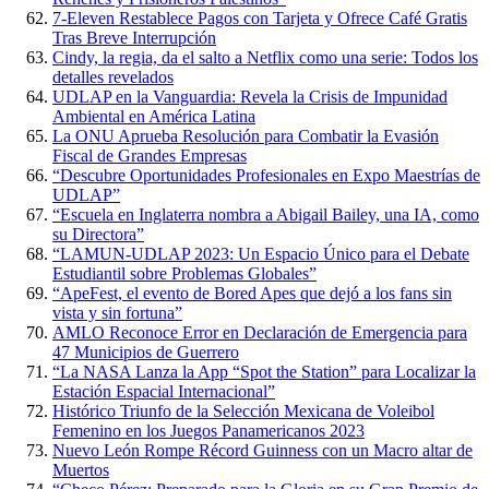
7-Eleven Restablece Pagos con Tarjeta y Ofrece Café Gratis
Tras Breve Interrupción
Cindy, la regia, da el salto a Netflix como una serie: Todos los
detalles revelados
UDLAP en la Vanguardia: Revela la Crisis de Impunidad
Ambiental en América Latina
La ONU Aprueba Resolución para Combatir la Evasión
Fiscal de Grandes Empresas
“Descubre Oportunidades Profesionales en Expo Maestrías de
UDLAP”
“Escuela en Inglaterra nombra a Abigail Bailey, una IA, como
su Directora”
“LAMUN-UDLAP 2023: Un Espacio Único para el Debate
Estudiantil sobre Problemas Globales”
“ApeFest, el evento de Bored Apes que dejó a los fans sin
vista y sin fortuna”
AMLO Reconoce Error en Declaración de Emergencia para
47 Municipios de Guerrero
“La NASA Lanza la App “Spot the Station” para Localizar la
Estación Espacial Internacional”
Histórico Triunfo de la Selección Mexicana de Voleibol
Femenino en los Juegos Panamericanos 2023
Nuevo León Rompe Récord Guinness con un Macro altar de
Muertos