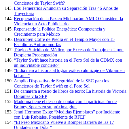
Conciertos de Taylor Swift?
Los Temerarios Anuncian su Separación Tras 46 Años de
Trayectoria
Recuperación de la Paz en Michoacán: AMLO Considera la
Violencia un Acto Publicitario
Repensando la Política Energética: Competencia y
Crecimiento para México
Descubren Cofre de Piedra en el Templo Mayor con 15
Esculturas Antropomorfas
Trágico Suicidio de Médico por Exceso de Trabajo en Japón
Despierta Preocupación
“Taylor Swift hace historia en el Foro Sol de la CDMX con
un inolvidable concierto”
“India marca historia al lograr exitoso alunizaje de Vikram en
la Luna”
Amplio Dispositivo de Seguridad de la SSC para los
Conciertos de Taylor Swift en el Foro Sol
De camarera a rostro de libros de texto: La historia de Victoria
Dorantes y la SEP
Madonna tiene el deseo de contar con la participación de
Britney Spears en su próxima gira.
Jenni Hermoso Exige “Medidas Ejemplares” por Incidente
con Luis Rubiales, Presidente de RFEF
“El Peso Mexicano Vuelve a Romper Barrera de las 17
Unidades por Dólar”