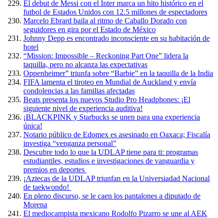
El debut de Messi con el Inter marca un hito histórico en el
futbol de Estados Unidos con 12.5 millones de espectadores
Marcelo Ebrard baila al ritmo de Caballo Dorado con
seguidores en gira por el Estado de México
Johnny Depp es encontrado inconsciente en su habitación de
hotel
“Mission: Impossible – Reckoning Part One” lidera la
taquilla, pero no alcanza las expectativas
Oppenheimer” triunfa sobre “Barbie” en la taquilla de la India
FIFA lamenta el tiroteo en Mundial de Auckland y envía
condolencias a las familias afectadas
Beats presenta los nuevos Studio Pro Headphones: ¡El
siguiente nivel de experiencia auditiva!
¡BLACKPINK y Starbucks se unen para una experiencia
única!
Notario público de Edomex es asesinado en Oaxaca; Fiscalía
investiga “venganza personal”
Descubre todo lo que la UDLAP tiene para ti: programas
estudiantiles, estudios e investigaciones de vanguardia y
premios en deportes
¡Aztecas de la UDLAP triunfan en la Universiadad Nacional
de taekwondo!
En pleno discurso, se le caen los pantalones a diputado de
Morena
El mediocampista mexicano Rodolfo Pizarro se une al AEK