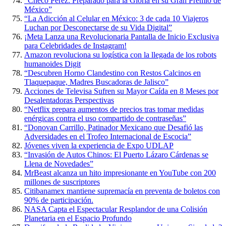
“Checo Pérez: Preparado para la Gloria en su Gran Premio de
México”
“La Adicción al Celular en México: 3 de cada 10 Viajeros
Luchan por Desconectarse de su Vida Digital”
¡Meta Lanza una Revolucionaria Pantalla de Inicio Exclusiva
para Celebridades de Instagram!
Amazon revoluciona su logística con la llegada de los robots
humanoides Digit
“Descubren Horno Clandestino con Restos Calcinos en
Tlaquepaque, Madres Buscadoras de Jalisco”
Acciones de Televisa Sufren su Mayor Caída en 8 Meses por
Desalentadoras Perspectivas
“Netflix prepara aumentos de precios tras tomar medidas
enérgicas contra el uso compartido de contraseñas”
“Donovan Carrillo, Patinador Mexicano que Desafió las
Adversidades en el Trofeo Internacional de Escocia”
Jóvenes viven la experiencia de Expo UDLAP
“Invasión de Autos Chinos: El Puerto Lázaro Cárdenas se
Llena de Novedades”
MrBeast alcanza un hito impresionante en YouTube con 200
millones de suscriptores
Citibanamex mantiene supremacía en preventa de boletos con
90% de participación.
NASA Capta el Espectacular Resplandor de una Colisión
Planetaria en el Espacio Profundo