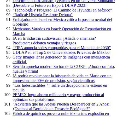
Descifrando la Realidad: ¿Vivimos en un Universo Simulado?
¡Descubre tu Futuro en Expo UDLAP 2023!
“Tecnología y Progreso: El Camino de Hyundai en México”
“Radical: Historia Real que Debuta”
Embajadora de Israel en México critica la postura neutral del
Gobierno
Mexicanos Varados en Israel: Operación de Repatriación en
Marcha
IA en la industria audiovisual: ¿Aliada o amenaza?
Productoras debaten ventajas y riesgos
“FIFA anuncia sedes compartidas para el Mundial de 2030”
UDLAP en el Top 5 de Universidades Privadas de México
Getty Images lanza generador de imágenes con inteligencia
artificial.
Senado aprueba modernización de la CURP: ¡Ahora con foto,
huellas y firma!
IA podría revolucionar la búsqueda de vida en Marte con un
impresionante 90% de precisión, según científicos
“Los Indestructibles 4” sufre un decepcionante estreno en
taquilla
PEMEX logra ahorro millonario y mayor producción al
optimizar sus plataformas.
“Advierten que las Abejas Pueden Desaparecer en 2 Años:
¿Estamos al Borde de un Desastre Ecológico?”
Fábrica de químicos provoca nube tóxica tras explosión en