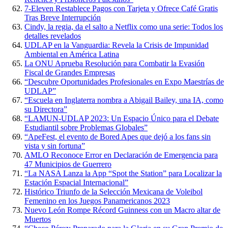
7-Eleven Restablece Pagos con Tarjeta y Ofrece Café Gratis
Tras Breve Interrupción
Cindy, la regia, da el salto a Netflix como una serie: Todos los
detalles revelados
UDLAP en la Vanguardia: Revela la Crisis de Impunidad
Ambiental en América Latina
La ONU Aprueba Resolución para Combatir la Evasión
Fiscal de Grandes Empresas
“Descubre Oportunidades Profesionales en Expo Maestrías de
UDLAP”
“Escuela en Inglaterra nombra a Abigail Bailey, una IA, como
su Directora”
“LAMUN-UDLAP 2023: Un Espacio Único para el Debate
Estudiantil sobre Problemas Globales”
“ApeFest, el evento de Bored Apes que dejó a los fans sin
vista y sin fortuna”
AMLO Reconoce Error en Declaración de Emergencia para
47 Municipios de Guerrero
“La NASA Lanza la App “Spot the Station” para Localizar la
Estación Espacial Internacional”
Histórico Triunfo de la Selección Mexicana de Voleibol
Femenino en los Juegos Panamericanos 2023
Nuevo León Rompe Récord Guinness con un Macro altar de
Muertos