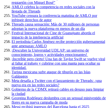
reggaetón con Miguel Bosé”
AMLO celebra la competencia en redes sociales con la
llegada de Threads
YouTube censura la conferencia matutina de AMLO por
infringir derechos de autor
Threads causa sensación: Más de 30 millones de personas
adoptan la nueva plataforma en menos de un día
Festival Internacional de Cine de Guanajuato aborda el
impacto de la inteligencia artificial
El periodista Carlos Jiménez recibe protección gubernamental
ante amenazas: AMLO
¡Descubre la Universidad UDLAP: un universo de
conocimiento, logros y actividades emocionantes!
¡Increíble pero cierto! Una fan de Taylor Swift se vuelve viral
al faltar al trabajo y cubrirse con una manta para ocultar su
identidad.
Turista mexicana sufre ataque de tiburón en las Islas
Galápagos
Meta desafía a Twitter con el lanzamiento de Threads: ¿una
nueva era en las redes sociales?
Gobierno de la CDMX retirará cables en desuso para limpiar
la ciudad
Georgina Rodríguez deslumbra con un sensual minivestido de
flores en su nueva campaña de moda
Messi recibirá ingresos del Barcelona hasta el 2025