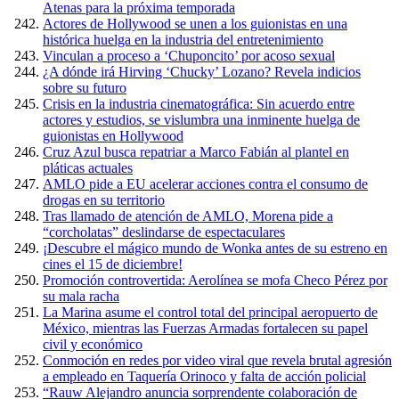
Atenas para la próxima temporada
Actores de Hollywood se unen a los guionistas en una
histórica huelga en la industria del entretenimiento
Vinculan a proceso a ‘Chuponcito’ por acoso sexual
¿A dónde irá Hirving ‘Chucky’ Lozano? Revela indicios
sobre su futuro
Crisis en la industria cinematográfica: Sin acuerdo entre
actores y estudios, se vislumbra una inminente huelga de
guionistas en Hollywood
Cruz Azul busca repatriar a Marco Fabián al plantel en
pláticas actuales
AMLO pide a EU acelerar acciones contra el consumo de
drogas en su territorio
Tras llamado de atención de AMLO, Morena pide a
“corcholatas” deslindarse de espectaculares
¡Descubre el mágico mundo de Wonka antes de su estreno en
cines el 15 de diciembre!
Promoción controvertida: Aerolínea se mofa Checo Pérez por
su mala racha
La Marina asume el control total del principal aeropuerto de
México, mientras las Fuerzas Armadas fortalecen su papel
civil y económico
Conmoción en redes por video viral que revela brutal agresión
a empleado en Taquería Orinoco y falta de acción policial
“Rauw Alejandro anuncia sorprendente colaboración de