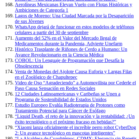
Aerolíneas Mexicanas Elevan Vuelo con Flotas Históricas y
Ambiciones de Categoría 1
Lagos de Moreno: Una Ciudad Marcada por la Desaparición
de sus Jóvenes
WhatsApp dejará de funcionar en estos modelos de teléfonos
celulares a partir del 30 de septiembre
Aumento del 52% en el Valor del Mercado Ilegal de
Medicamentos durante la Pandemia, Advierte Unefarm
Histórico Trasplante de Riñones de Cerdo a Humano: Un
Avance Revolucionario en la Ciencia Médica
COBOL: Un Lenguaje de Programación que Desafía la
Obsolescencia
Venta de Monedas del Ajolote Causa Euforia y Largas Filas
en el Zoológico de Chapultepec
Video de Oso “Agradeciendo” a Automovilista por Cederle el
Paso Causa Sensación en Redes Sociales
12 Ciudades Latinoamericanas y Caribeñas se Unen a
Programa de Sostenibilidad de Estados Unidos
Estudio Europeo Evalúa Radioterapia de Protones como
Tratamiento Potencial para Cáncer de Esófago
“Liquid Death, el reto de la innovación y la rentabilidad: ¿Un
éxito tecnológico o el próximo fracaso en bebidas?”
“Xiaomi lanza oficialmente el increíble perro robot CyberDog
2: Un avance tecnológico en mascotas inteligentes”
“La Alcaldesa de Cuauhtémoc, CDMX: Elegancia sin Repetir