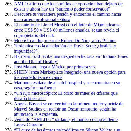
AMLO afirma que los partidos de oposición han dejado de
existir y ahora hay un “supremo poder conservador”
Descubre tu verdadera pasión y encuentra el camino hacia
una carrera profesional exitosa
El contrato de Lionel Messi con el Inter de Miami alcanza
entre US$ 50 y US$ 60 millones anuales, según revela el
copropietario del club
Muere Leandro, nieto de Robert De Niro, a los 19 años
“Polémica tras la absolución de Travis Scott: ¿Justicia o
impunidad?”
Harrison Ford recibe una despedida heroica en ‘Indiana Jones
and the Dial of Destiny’
Post Malone llega a México por primera vez
SHEIN lanza Marketplace Integrado: una nueva opción para
los vendedores mexicanos
Madonna es dada de alta del hospital y se encuentra en su
casa, según una fuente
“Un lujo microscópico: El bolso de miles de dólares que
desafía la escala”
Angela Bassett se convertirá en la primera mujer y actriz de
Marvel Studios en recibir un Oscar honorario, según ha
anunciado la Academia.
Venta de “AMLITO” parlante, el muñeco del presidente
López Obrador
“El auge de las drogas psicodélicas en Silicon Valley: ¿un