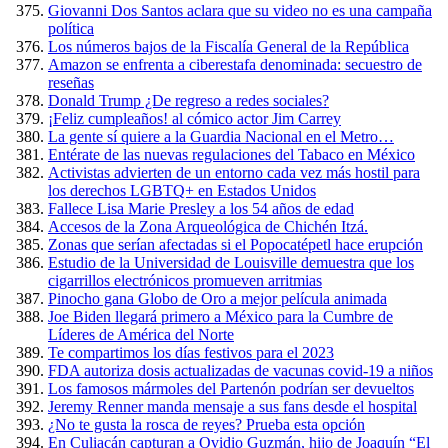
Giovanni Dos Santos aclara que su video no es una campaña
política
Los números bajos de la Fiscalía General de la República
Amazon se enfrenta a ciberestafa denominada: secuestro de
reseñas
Donald Trump ¿De regreso a redes sociales?
¡Feliz cumpleaños! al cómico actor Jim Carrey
La gente sí quiere a la Guardia Nacional en el Metro…
Entérate de las nuevas regulaciones del Tabaco en México
Activistas advierten de un entorno cada vez más hostil para
los derechos LGBTQ+ en Estados Unidos
Fallece Lisa Marie Presley a los 54 años de edad
Accesos de la Zona Arqueológica de Chichén Itzá.
Zonas que serían afectadas si el Popocatépetl hace erupción
Estudio de la Universidad de Louisville demuestra que los
cigarrillos electrónicos promueven arritmias
Pinocho gana Globo de Oro a mejor película animada
Joe Biden llegará primero a México para la Cumbre de
Líderes de América del Norte
Te compartimos los días festivos para el 2023
FDA autoriza dosis actualizadas de vacunas covid-19 a niños
Los famosos mármoles del Partenón podrían ser devueltos
Jeremy Renner manda mensaje a sus fans desde el hospital
¿No te gusta la rosca de reyes? Prueba esta opción
En Culiacán capturan a Ovidio Guzmán, hijo de Joaquín “El