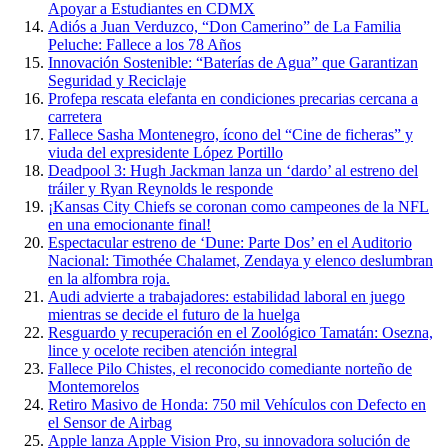
Apoyar a Estudiantes en CDMX
Adiós a Juan Verduzco, “Don Camerino” de La Familia
Peluche: Fallece a los 78 Años
Innovación Sostenible: “Baterías de Agua” que Garantizan
Seguridad y Reciclaje
Profepa rescata elefanta en condiciones precarias cercana a
carretera
Fallece Sasha Montenegro, ícono del “Cine de ficheras” y
viuda del expresidente López Portillo
Deadpool 3: Hugh Jackman lanza un ‘dardo’ al estreno del
tráiler y Ryan Reynolds le responde
¡Kansas City Chiefs se coronan como campeones de la NFL
en una emocionante final!
Espectacular estreno de ‘Dune: Parte Dos’ en el Auditorio
Nacional: Timothée Chalamet, Zendaya y elenco deslumbran
en la alfombra roja.
Audi advierte a trabajadores: estabilidad laboral en juego
mientras se decide el futuro de la huelga
Resguardo y recuperación en el Zoológico Tamatán: Osezna,
lince y ocelote reciben atención integral
Fallece Pilo Chistes, el reconocido comediante norteño de
Montemorelos
Retiro Masivo de Honda: 750 mil Vehículos con Defecto en
el Sensor de Airbag
Apple lanza Apple Vision Pro, su innovadora solución de