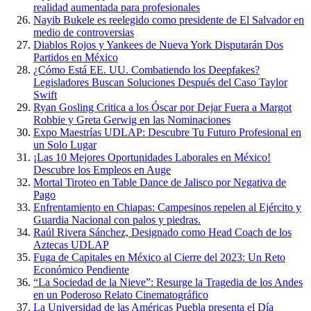
realidad aumentada para profesionales
Nayib Bukele es reelegido como presidente de El Salvador en
medio de controversias
Diablos Rojos y Yankees de Nueva York Disputarán Dos
Partidos en México
¿Cómo Está EE. UU. Combatiendo los Deepfakes?
Legisladores Buscan Soluciones Después del Caso Taylor
Swift
Ryan Gosling Critica a los Óscar por Dejar Fuera a Margot
Robbie y Greta Gerwig en las Nominaciones
Expo Maestrías UDLAP: Descubre Tu Futuro Profesional en
un Solo Lugar
¡Las 10 Mejores Oportunidades Laborales en México!
Descubre los Empleos en Auge
Mortal Tiroteo en Table Dance de Jalisco por Negativa de
Pago
Enfrentamiento en Chiapas: Campesinos repelen al Ejército y
Guardia Nacional con palos y piedras.
Raúl Rivera Sánchez, Designado como Head Coach de los
Aztecas UDLAP
Fuga de Capitales en México al Cierre del 2023: Un Reto
Económico Pendiente
“La Sociedad de la Nieve”: Resurge la Tragedia de los Andes
en un Poderoso Relato Cinematográfico
La Universidad de las Américas Puebla presenta el Día