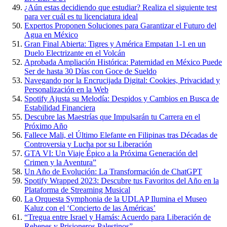
¿Aún estas decidiendo que estudiar? Realiza el siguiente test
para ver cuál es tu licenciatura ideal
Expertos Proponen Soluciones para Garantizar el Futuro del
Agua en México
Gran Final Abierta: Tigres y América Empatan 1-1 en un
Duelo Electrizante en el Volcán
Aprobada Ampliación Histórica: Paternidad en México Puede
Ser de hasta 30 Días con Goce de Sueldo
Navegando por la Encrucijada Digital: Cookies, Privacidad y
Personalización en la Web
Spotify Ajusta su Melodía: Despidos y Cambios en Busca de
Estabilidad Financiera
Descubre las Maestrías que Impulsarán tu Carrera en el
Próximo Año
Fallece Mali, el Último Elefante en Filipinas tras Décadas de
Controversia y Lucha por su Liberación
GTA VI: Un Viaje Épico a la Próxima Generación del
Crimen y la Aventura”
Un Año de Evolución: La Transformación de ChatGPT
Spotify Wrapped 2023: Descubre tus Favoritos del Año en la
Plataforma de Streaming Musical
La Orquesta Symphonia de la UDLAP Ilumina el Museo
Kaluz con el ‘Concierto de las Américas’
“Tregua entre Israel y Hamás: Acuerdo para Liberación de
Rehenes y Prisioneros Palestinos”