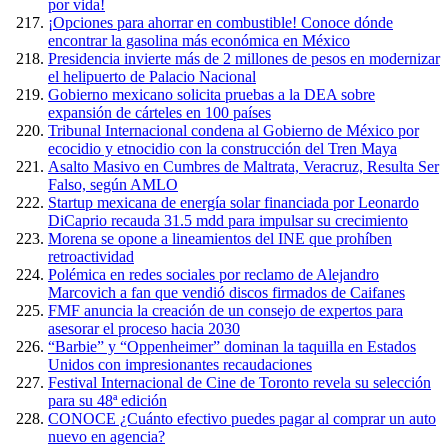
por vida!
¡Opciones para ahorrar en combustible! Conoce dónde
encontrar la gasolina más económica en México
Presidencia invierte más de 2 millones de pesos en modernizar
el helipuerto de Palacio Nacional
Gobierno mexicano solicita pruebas a la DEA sobre
expansión de cárteles en 100 países
Tribunal Internacional condena al Gobierno de México por
ecocidio y etnocidio con la construcción del Tren Maya
Asalto Masivo en Cumbres de Maltrata, Veracruz, Resulta Ser
Falso, según AMLO
Startup mexicana de energía solar financiada por Leonardo
DiCaprio recauda 31.5 mdd para impulsar su crecimiento
Morena se opone a lineamientos del INE que prohíben
retroactividad
Polémica en redes sociales por reclamo de Alejandro
Marcovich a fan que vendió discos firmados de Caifanes
FMF anuncia la creación de un consejo de expertos para
asesorar el proceso hacia 2030
“Barbie” y “Oppenheimer” dominan la taquilla en Estados
Unidos con impresionantes recaudaciones
Festival Internacional de Cine de Toronto revela su selección
para su 48ª edición
CONOCE ¿Cuánto efectivo puedes pagar al comprar un auto
nuevo en agencia?