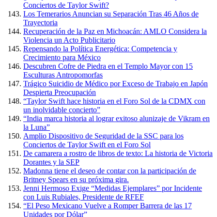
Conciertos de Taylor Swift?
Los Temerarios Anuncian su Separación Tras 46 Años de
Trayectoria
Recuperación de la Paz en Michoacán: AMLO Considera la
Violencia un Acto Publicitario
Repensando la Política Energética: Competencia y
Crecimiento para México
Descubren Cofre de Piedra en el Templo Mayor con 15
Esculturas Antropomorfas
Trágico Suicidio de Médico por Exceso de Trabajo en Japón
Despierta Preocupación
“Taylor Swift hace historia en el Foro Sol de la CDMX con
un inolvidable concierto”
“India marca historia al lograr exitoso alunizaje de Vikram en
la Luna”
Amplio Dispositivo de Seguridad de la SSC para los
Conciertos de Taylor Swift en el Foro Sol
De camarera a rostro de libros de texto: La historia de Victoria
Dorantes y la SEP
Madonna tiene el deseo de contar con la participación de
Britney Spears en su próxima gira.
Jenni Hermoso Exige “Medidas Ejemplares” por Incidente
con Luis Rubiales, Presidente de RFEF
“El Peso Mexicano Vuelve a Romper Barrera de las 17
Unidades por Dólar”