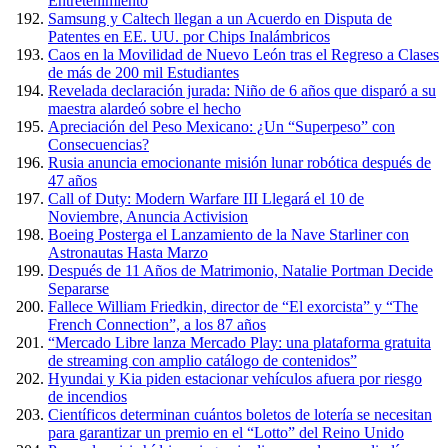
Entretenimiento
Samsung y Caltech llegan a un Acuerdo en Disputa de
Patentes en EE. UU. por Chips Inalámbricos
Caos en la Movilidad de Nuevo León tras el Regreso a Clases
de más de 200 mil Estudiantes
Revelada declaración jurada: Niño de 6 años que disparó a su
maestra alardeó sobre el hecho
Apreciación del Peso Mexicano: ¿Un “Superpeso” con
Consecuencias?
Rusia anuncia emocionante misión lunar robótica después de
47 años
Call of Duty: Modern Warfare III Llegará el 10 de
Noviembre, Anuncia Activision
Boeing Posterga el Lanzamiento de la Nave Starliner con
Astronautas Hasta Marzo
Después de 11 Años de Matrimonio, Natalie Portman Decide
Separarse
Fallece William Friedkin, director de “El exorcista” y “The
French Connection”, a los 87 años
“Mercado Libre lanza Mercado Play: una plataforma gratuita
de streaming con amplio catálogo de contenidos”
Hyundai y Kia piden estacionar vehículos afuera por riesgo
de incendios
Científicos determinan cuántos boletos de lotería se necesitan
para garantizar un premio en el “Lotto” del Reino Unido