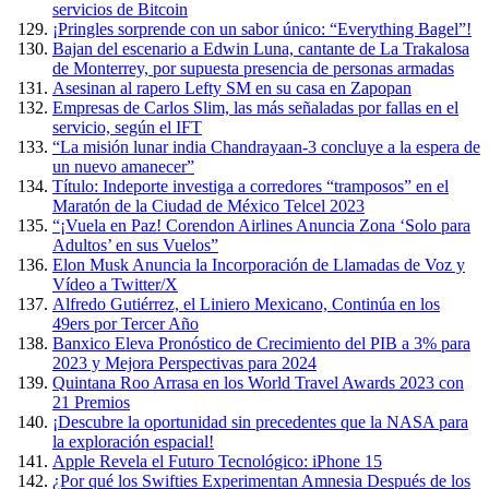
servicios de Bitcoin
¡Pringles sorprende con un sabor único: “Everything Bagel”!
Bajan del escenario a Edwin Luna, cantante de La Trakalosa
de Monterrey, por supuesta presencia de personas armadas
Asesinan al rapero Lefty SM en su casa en Zapopan
Empresas de Carlos Slim, las más señaladas por fallas en el
servicio, según el IFT
“La misión lunar india Chandrayaan-3 concluye a la espera de
un nuevo amanecer”
Título: Indeporte investiga a corredores “tramposos” en el
Maratón de la Ciudad de México Telcel 2023
“¡Vuela en Paz! Corendon Airlines Anuncia Zona ‘Solo para
Adultos’ en sus Vuelos”
Elon Musk Anuncia la Incorporación de Llamadas de Voz y
Vídeo a Twitter/X
Alfredo Gutiérrez, el Liniero Mexicano, Continúa en los
49ers por Tercer Año
Banxico Eleva Pronóstico de Crecimiento del PIB a 3% para
2023 y Mejora Perspectivas para 2024
Quintana Roo Arrasa en los World Travel Awards 2023 con
21 Premios
¡Descubre la oportunidad sin precedentes que la NASA para
la exploración espacial!
Apple Revela el Futuro Tecnológico: iPhone 15
¿Por qué los Swifties Experimentan Amnesia Después de los