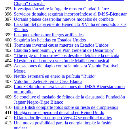
Chapo” Guzmán
Investigación sobre la fuga de reos en Ciudad Juárez
Servicios de salud seguirán incorporándose al IMSS-Bienestar
Ucrania planea desarrollar nuevos modelos de combate
La salud del papa emérito Benedicto XVI ha empeorado a sus
95 años
Las quemaduras por fuegos artificiales
Seguirán las heladas en Estados Unidos
Tormenta invernal causa muertes en Estados Unidos
Claudia Sheinbaum: ¿Y el Plan General de Desarrollo?
”The edge of Tomorrow” los desafíos detrás de la película
El estreno de la nueva versión de Matilda en musical
Acusaciones de plagio contra la ministra Yasmín Esquivel
Mossa
Netflix estrenará en enero la película ”Ruido”
Volodimir Zelenski en la Casa Blanca
López Obrador reitera las acciones del IMSS Bienestar como
un orgullo
Se concluye el traslado de felinos de la clausurada Fundación
Jaguar Negro-Tigre Blanco
Billie Eilish comparte fotos sobre su fiesta de cumpleaños
Huelga entre el personal de salud en Reino Unido
El lanzador ligero europeo Vega-C se perdió el martes
Una nueva posibilidad para la energía limpia: la fusión
nuclear