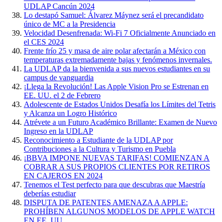
UDLAP Cancún 2024
Lo destapó Samuel: Álvarez Máynez será el precandidato
único de MC a la Presidencia
Velocidad Desenfrenada: Wi-Fi 7 Oficialmente Anunciado en
el CES 2024
Frente frío 25 y masa de aire polar afectarán a México con
temperaturas extremadamente bajas y fenómenos invernales.
La UDLAP da la bienvenida a sus nuevos estudiantes en su
campus de vanguardia
¡Llega la Revolución! Las Apple Vision Pro se Estrenan en
EE. UU. el 2 de Febrero
Adolescente de Estados Unidos Desafía los Límites del Tetris
y Alcanza un Logro Histórico
Atrévete a un Futuro Académico Brillante: Examen de Nuevo
Ingreso en la UDLAP
Reconocimiento a Estudiante de la UDLAP por
Contribuciones a la Cultura y Turismo en Puebla
¡BBVA IMPONE NUEVAS TARIFAS! COMIENZAN A
COBRAR A SUS PROPIOS CLIENTES POR RETIROS
EN CAJEROS EN 2024
Tenemos el Test perfecto para que descubras que Maestría
deberías estudiar
DISPUTA DE PATENTES AMENAZA A APPLE:
PROHÍBEN ALGUNOS MODELOS DE APPLE WATCH
EN EE. UU.