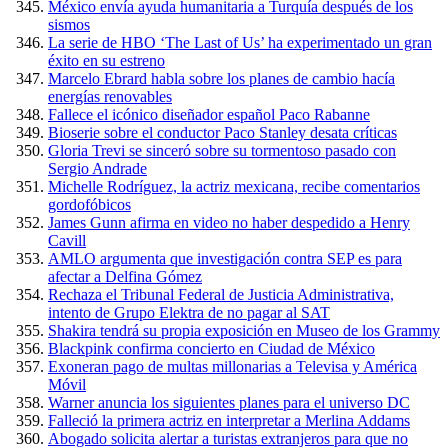
México envía ayuda humanitaria a Turquía después de los
sismos
La serie de HBO ‘The Last of Us’ ha experimentado un gran
éxito en su estreno
Marcelo Ebrard habla sobre los planes de cambio hacía
energías renovables
Fallece el icónico diseñador español Paco Rabanne
Bioserie sobre el conductor Paco Stanley desata críticas
Gloria Trevi se sinceró sobre su tormentoso pasado con
Sergio Andrade
Michelle Rodríguez, la actriz mexicana, recibe comentarios
gordofóbicos
James Gunn afirma en video no haber despedido a Henry
Cavill
AMLO argumenta que investigación contra SEP es para
afectar a Delfina Gómez
Rechaza el Tribunal Federal de Justicia Administrativa,
intento de Grupo Elektra de no pagar al SAT
Shakira tendrá su propia exposición en Museo de los Grammy
Blackpink confirma concierto en Ciudad de México
Exoneran pago de multas millonarias a Televisa y América
Móvil
Warner anuncia los siguientes planes para el universo DC
Falleció la primera actriz en interpretar a Merlina Addams
Abogado solicita alertar a turistas extranjeros para que no