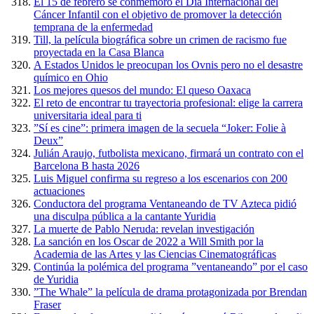
El 15 de febrero se conmemoró el Día Internacional del
Cáncer Infantil con el objetivo de promover la detección
temprana de la enfermedad
Till, la película biográfica sobre un crimen de racismo fue
proyectada en la Casa Blanca
A Estados Unidos le preocupan los Ovnis pero no el desastre
químico en Ohio
Los mejores quesos del mundo: El queso Oaxaca
El reto de encontrar tu trayectoria profesional: elige la carrera
universitaria ideal para ti
”Sí es cine”: primera imagen de la secuela “Joker: Folie à
Deux”
Julián Araujo, futbolista mexicano, firmará un contrato con el
Barcelona B hasta 2026
Luis Miguel confirma su regreso a los escenarios con 200
actuaciones
Conductora del programa Ventaneando de TV Azteca pidió
una disculpa pública a la cantante Yuridia
La muerte de Pablo Neruda: revelan investigación
La sanción en los Oscar de 2022 a Will Smith por la
Academia de las Artes y las Ciencias Cinematográficas
Continúa la polémica del programa ”ventaneando” por el caso
de Yuridia
”The Whale” la película de drama protagonizada por Brendan
Fraser