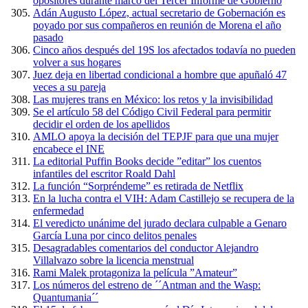
opositores durante marco del Tercer Informe de Gobierno
Adán Augusto López, actual secretario de Gobernación es
poyado por sus compañeros en reunión de Morena el año
pasado
Cinco años después del 19S los afectados todavía no pueden
volver a sus hogares
Juez deja en libertad condicional a hombre que apuñaló 47
veces a su pareja
Las mujeres trans en México: los retos y la invisibilidad
Se el artículo 58 del Código Civil Federal para permitir
decidir el orden de los apellidos
AMLO apoya la decisión del TEPJF para que una mujer
encabece el INE
La editorial Puffin Books decide ”editar” los cuentos
infantiles del escritor Roald Dahl
La función “Sorpréndeme” es retirada de Netflix
En la lucha contra el VIH: Adam Castillejo se recupera de la
enfermedad
El veredicto unánime del jurado declara culpable a Genaro
García Luna por cinco delitos penales
Desagradables comentarios del conductor Alejandro
Villalvazo sobre la licencia menstrual
Rami Malek protagoniza la película ”Amateur”
Los números del estreno de ´´Antman and the Wasp:
Quantumania´´