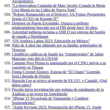
Azcapotzalco.
“La Innovadora Campaña de Marc Jacobs: Cuando la Moda
Crea Magia en las Calles de Nueva York”
“Robots Humanoides en el Delivery: Un Futuro Prometedor,
Según el CEO de Roomie IT”
Detienen en Puerto Escondido, Oaxaca a prófugo
estadounidense buscado por el FBI desde hace 30 años.
Autoridad indígena reclama a AMLO por entrega del bastón
de mando a Sheinbaum
“QS América Latina 2023: Educación en México”
Niño de 4 años fue ultimado por su familia: gobernador de
Veracruz
Científicos califican de fraude los “extraterrestres” de Jaime
Maussan; esto dijo la UNAM
Cantante Peso Pluma es amenazado por el CJNG previo a su
concierto en Tijuana
Emma Coronel Aispuro, Esposa de “El Chapo” Guzmán,
Será Liberada de Prisión
Huracán Lee se acerca al noreste de EE.UU. y Canadá: ¿Qué
debes saber?
Fiscalía inicia investigación por golpiza de estudiantes de la
Anáhuac a un joven en Angelópolis
“iPhone 15 Tecnología de Vanguardia y Cambios
Sorprendentes”
“Apple Keynote 2023: Presentación del iPhone 15, Apple