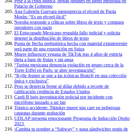
Pese a la crisis hídrica, riegan jardines en pleno mediodía en
Palacio de Gobierno
Ana Gabriela Guevara menosprecia el récord de Paola
Morán: “Es un récord fácil”
Noroña responde a críticas sobre libros de texto y compara
opositores con nazis
El Episcopado Mexicano respalda fallo judicial y solicita
detener la distribución de libros de texto
Punta de flecha prehistórica hecha con material extraterrestre
será parte de una exposición en Suiza
Muere influencer vegana de TikTok tras 4 años de estricta
dieta a base de frutas y sin agua
“Turista mexicana denuncia violación en grupo cerca de la
Torre Eiffel en París: se abre investigación”
“Kylie Jenner se une a las icónicas Bratz® en una colección
única y exclusiva”
Peso se deprecia frente al dólar debido a recorte de
calificación crediticia de Estados Unidos
Cardi B bajo investigación policial por incidente con
micrófono lanzado a un fan
Trágico accidente: Tiktoker muere tras caer en peligrosas
cataratas durante grabación
UDLAP presenta emocionante Programa de Inducción Otoño
2023
¡Cambia tu nombre a “Subway” y gana sándwiches gratis de