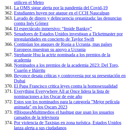
utilicen el Metro
La OMS sigue alerta por la pandemia del Covid-19
Estudiantes huyen por ataque en el CCH Naucalpan
Lavado de dinero y delincuencia organizada: las denuncias
contra Inés Gómez
El espectáculo inmersivo: “Inside Banksy”
Senadores de Estados Unidos investigan a Ticketmaster por
irregularidades en concierto de Taylor Swift
Continúan los ataques de Rusia a Ucrania, mas países
Europeos muestran su apoyo a Ucrania
Stephanie Hsu la actriz nominada a los premios de la
academia
Nominados a los premios de la academia 2023: Del Toro,
Cuarón e Iñárritu
Beyonce desata críticas y controversia por su presentación en
Dubai
El Papa Francisco critica leyes contra la homosexualidad
Everything Everywhere All at Once lidera la lista de
nominaciones a los Oscar de este año
Estos son los nominados para la categoría ”Mejor película
animada” en los Oscars 2023
#BloqueaMultimedios el hashtag que usan los usuarios
cansados de la televisora
Por violencia de Taxistas en zona turística, Estados Unidos
lanza alerta a sus ciudadanos