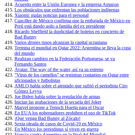
Acuerdo entre la Unión Europea y la empresa Amazon
Los obstáculos que enfrentan las poblaciones indígenas
Xiaomi: malas noticias para el personal
Canciller de México confirma que la embajada de México en
Perú está dando asilo a familia del ex presidente
Ricardo Sheffield la duplicidad de boletos en concierto de
Bad Bunny
Varios drones rusos alcanzan la capital ucraniana
Termina el mundial en Qatar 2022: Argentina se lleva la copa
del mundo
Realizan cambios en la Federación Portuguesa, se va
Fernando Santos
Avatar: The way of the water, así va su estreno
”Virus de los camellos” se registran contagios en Qatar entre
aficionados y futbolistas
AMLO habla sobre el atentado que sufrió el periodista Ciro
Gómez Leyva
Joe Biden habla sobre la regulación de armas
Inician las grabaciones de la secuela del Joker
Marvel propone a Tenoch Huerta para el Oscar
En EUA los gobernadores prohiben el uso de TikTok
¡Que venga Bad Bunny al Zócalo!
Sexta oleada de casos de Covid-19 en México
En México los periodistas sí viven en guerra
Francia contra Argentina en la final del Mundial