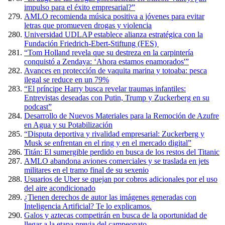
impulso para el éxito empresarial?”
AMLO recomienda música positiva a jóvenes para evitar
letras que promueven drogas y violencia
Universidad UDLAP establece alianza estratégica con la
Fundación Friedrich-Ebert-Stiftung (FES)
“Tom Holland revela que su destreza en la carpintería
conquistó a Zendaya: ‘Ahora estamos enamorados'”
Avances en protección de vaquita marina y totoaba: pesca
ilegal se reduce en un 79%
“El príncipe Harry busca revelar traumas infantiles:
Entrevistas deseadas con Putin, Trump y Zuckerberg en su
podcast”
Desarrollo de Nuevos Materiales para la Remoción de Azufre
en Agua y su Potabilización
“Disputa deportiva y rivalidad empresarial: Zuckerberg y
Musk se enfrentan en el ring y en el mercado digital”
Titán: El sumergible perdido en busca de los restos del Titanic
AMLO abandona aviones comerciales y se traslada en jets
militares en el tramo final de su sexenio
Usuarios de Uber se quejan por cobros adicionales por el uso
del aire acondicionado
¿Tienen derechos de autor las imágenes generadas con
Inteligencia Artificial? Te lo explicamos.
Galos y aztecas competirán en busca de la oportunidad de
llegar a la etapa previa del campeonato.