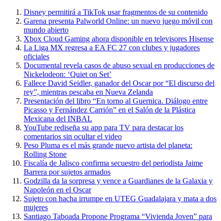
Disney permitirá a TikTok usar fragmentos de su contenido
Garena presenta Palworld Online: un nuevo juego móvil con
mundo abierto
Xbox Cloud Gaming ahora disponible en televisores Hisense
La Liga MX regresa a EA FC 27 con clubes y jugadores
oficiales
Documental revela casos de abuso sexual en producciones de
Nickelodeon: ‘Quiet on Set’
Fallece David Seidler, ganador del Oscar por “El discurso del
rey”, mientras pescaba en Nueva Zelanda
Presentación del libro “En torno al Guernica. Diálogo entre
Picasso y Fernández Carrión” en el Salón de la Plástica
Mexicana del INBAL
YouTube rediseña su app para TV para destacar los
comentarios sin ocultar el video
Peso Pluma es el más grande nuevo artista del planeta:
Rolling Stone
Fiscalía de Jalisco confirma secuestro del periodista Jaime
Barrera por sujetos armados
Godzilla da la sorpresa y vence a Guardianes de la Galaxia y
Napoleón en el Oscar
Sujeto con hacha irrumpe en UTEG Guadalajara y mata a dos
mujeres
Santiago Taboada Propone Programa “Vivienda Joven” para