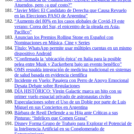
Atuendos, pero ¿a qué costo?”
“Javier Milei: El Candidato de Derecha que Causa Revuelo
en las Elecciones PASO de Argentina”
“Aumento del 80% en los casos globales de Covid-19 este
verano: Corea del Sur, el epicentro de la oleada en Asia-
Pacífico”
Anuncian los Premios Rolling Stone en Español con
Nominaciones en Música, Cine y Series
Título: WhatsApp permite usar múltiples cuentas en un mismo
dispositivo Android
“Confirmada la ‘ubicación épica’ en Italia para la posible
pelea entre Musk y Zuckerberg bajo un evento benéfico”
OMS respalda integración de medicina tradicional en sistemas
de salud basada en evidencia científica
Incidente en Vuelo: Pasajera con Perro de Apoyo Emocional
Desata Debate sobre Regulaciones
DÍA HISTÓRICO: Virgin Galactic marca un hito con su
primer vuelo espacial privado de astronautas civiles
Especulaciones sobre el Uso de un Doble por parte de Luis
Miguel en sus Conciertos en Argentina
Bárbara de Regil Defiende a su Hija ante Críticas a sus
Pinturas: “Infelices que Comen Grasa”
Disney Forma Grupo de Trabajo para Explorar el Potencial de
la Inteligencia Artificial en su Conglomerado de