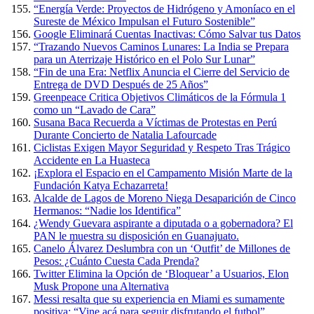
“Energía Verde: Proyectos de Hidrógeno y Amoníaco en el
Sureste de México Impulsan el Futuro Sostenible”
Google Eliminará Cuentas Inactivas: Cómo Salvar tus Datos
“Trazando Nuevos Caminos Lunares: La India se Prepara
para un Aterrizaje Histórico en el Polo Sur Lunar”
“Fin de una Era: Netflix Anuncia el Cierre del Servicio de
Entrega de DVD Después de 25 Años”
Greenpeace Critica Objetivos Climáticos de la Fórmula 1
como un “Lavado de Cara”
Susana Baca Recuerda a Víctimas de Protestas en Perú
Durante Concierto de Natalia Lafourcade
Ciclistas Exigen Mayor Seguridad y Respeto Tras Trágico
Accidente en La Huasteca
¡Explora el Espacio en el Campamento Misión Marte de la
Fundación Katya Echazarreta!
Alcalde de Lagos de Moreno Niega Desaparición de Cinco
Hermanos: “Nadie los Identifica”
¿Wendy Guevara aspirante a diputada o a gobernadora? El
PAN le muestra su disposición en Guanajuato.
Canelo Álvarez Deslumbra con un ‘Outfit’ de Millones de
Pesos: ¿Cuánto Cuesta Cada Prenda?
Twitter Elimina la Opción de ‘Bloquear’ a Usuarios, Elon
Musk Propone una Alternativa
Messi resalta que su experiencia en Miami es sumamente
positiva: “Vine acá para seguir disfrutando el futbol”