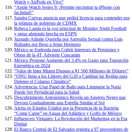
Watch y AirPods en Vivo”
“Apple Watch Series 9: ¡Permite encontrar tu iPhone con
facilidad!”
Sandra Cuevas anuncia que pedirá licencia para contender por
la jefatura de gobierno de CDMX
Rebeca Landa es la voz principal de Monday Night Football
y sigue abriendo brecha en ESPN
Juzgado Admite Querella por Agresión Sexual contra Luis
Rubiales por Beso a Jenni Hermoso
México se Endeuda para Cubrir Intereses de Pensiones y
Obras de la 4T, Advierte Concamin
México Propone Aumento del 3.4% en Gasto para Transición
Energética en 2024
“Valor de Inter Miami Dispara a $1,500 Millones de Dólares”
“ONU Insta a los Líderes del G20 a Cambiar las Reglas para
Detener el Colapso Climático”
Advertencia: Usar Papel de Baño para Limpiarse la Nariz
Puede Ser Perjudicial para la Salud
Descubrimiento Astronómico Revela un Agujero Negro que
Devora Gradualmente una Estrella Similar al Sol
Alerta en Estados Unidos por la Presencia de la Bacteria
“Come Carne” en Aguas del Atlántico y Golfo de México
Influencers Virtuales: La Revolución del Marketing en la Era
Digital
El Banco Central de El Salvador registra a 97 proveedores de