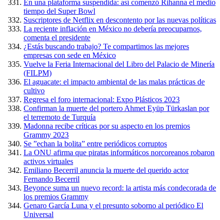
En una plataforma suspendida: así comenzó Rihanna el medio
tiempo del Super Bowl
Suscriptores de Netflix en descontento por las nuevas políticas
La reciente inflación en México no debería preocuparnos,
comenta el presidente
¿Estás buscando trabajo? Te compartimos las mejores
empresas con sede en México
Vuelve la Feria Internacional del Libro del Palacio de Minería
(FILPM)
El aguacate: el impacto ambiental de las malas prácticas de
cultivo
Regresa el foro internacional: Expo Plásticos 2023
Confirman la muerte del portero Ahmet Eyüp Türkaslan por
el terremoto de Turquía
Madonna recibe críticas por su aspecto en los premios
Grammy 2023
Se ”echan la bolita” entre periódicos corruptos
La ONU afirma que piratas informáticos norcoreanos robaron
activos virtuales
Emiliano Becerril anuncia la muerte del querido actor
Fernando Becerril
Beyonce suma un nuevo record: la artista más condecorada de
los premios Grammy
Genaro García Luna y el presunto soborno al periódico El
Universal