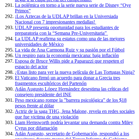
La polémica en torno a la serie nueva serie de Disney “Oye
Primos”
¡Los Aztecas de la UDLAP brillan en la Universiada
Nacional con 7 impresionantes medallas!
UDLAP presenta oportunidad para los estudiantes de
preparatoria con la “Semana Pre-Universitaria”
La UDLAP reafirma su estatus como una de las mejores
universidades de México
La vida de Ana Carmona Ruiz y su pasión por el Fútbol
Un respiro para la economía mexicana: baja inflación
Esposa de Bruce Willis pide a Paparazzi que respeten el
espacio del actor
¿Estas listo para ver la nueva película de Las Tortugas Ninja?
El Vaticano firmó un acuerdo para donar a Grecia tres
fragmentos escultóricos del Partenón
Adán Augusto López Hernández desestima las críticas del
consejero presidente del INE
Peso mexicano rompe la ”barrera psicológica” de los $18
pesos frente al dólar
Actriz de la saga THG, Jena Malone, revela en redes sociales
que fue victima de una violación
Liam Hemsworth podría levantar una demanda contra Miley
Cyrus por difamación
Adán Augusto, secretario de Gobernación, respondió a los