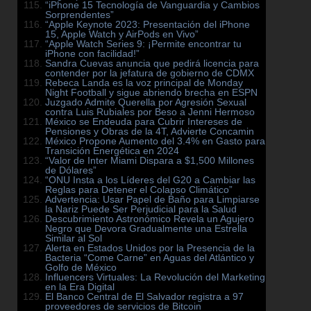
“iPhone 15 Tecnología de Vanguardia y Cambios
Sorprendentes”
“Apple Keynote 2023: Presentación del iPhone
15, Apple Watch y AirPods en Vivo”
“Apple Watch Series 9: ¡Permite encontrar tu
iPhone con facilidad!”
Sandra Cuevas anuncia que pedirá licencia para
contender por la jefatura de gobierno de CDMX
Rebeca Landa es la voz principal de Monday
Night Football y sigue abriendo brecha en ESPN
Juzgado Admite Querella por Agresión Sexual
contra Luis Rubiales por Beso a Jenni Hermoso
México se Endeuda para Cubrir Intereses de
Pensiones y Obras de la 4T, Advierte Concamin
México Propone Aumento del 3.4% en Gasto para
Transición Energética en 2024
“Valor de Inter Miami Dispara a $1,500 Millones
de Dólares”
“ONU Insta a los Líderes del G20 a Cambiar las
Reglas para Detener el Colapso Climático”
Advertencia: Usar Papel de Baño para Limpiarse
la Nariz Puede Ser Perjudicial para la Salud
Descubrimiento Astronómico Revela un Agujero
Negro que Devora Gradualmente una Estrella
Similar al Sol
Alerta en Estados Unidos por la Presencia de la
Bacteria “Come Carne” en Aguas del Atlántico y
Golfo de México
Influencers Virtuales: La Revolución del Marketing
en la Era Digital
El Banco Central de El Salvador registra a 97
proveedores de servicios de Bitcoin