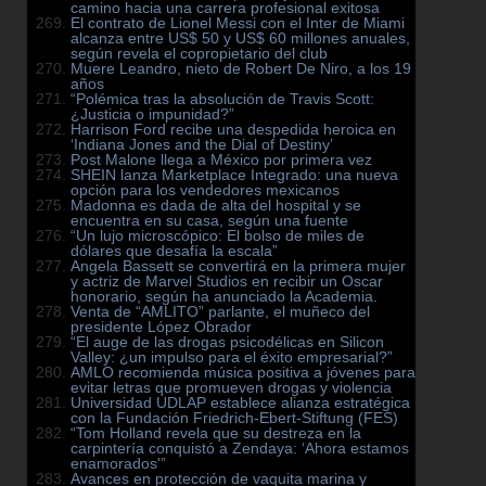
camino hacia una carrera profesional exitosa
El contrato de Lionel Messi con el Inter de Miami
alcanza entre US$ 50 y US$ 60 millones anuales,
según revela el copropietario del club
Muere Leandro, nieto de Robert De Niro, a los 19
años
“Polémica tras la absolución de Travis Scott:
¿Justicia o impunidad?”
Harrison Ford recibe una despedida heroica en
‘Indiana Jones and the Dial of Destiny’
Post Malone llega a México por primera vez
SHEIN lanza Marketplace Integrado: una nueva
opción para los vendedores mexicanos
Madonna es dada de alta del hospital y se
encuentra en su casa, según una fuente
“Un lujo microscópico: El bolso de miles de
dólares que desafía la escala”
Angela Bassett se convertirá en la primera mujer
y actriz de Marvel Studios en recibir un Oscar
honorario, según ha anunciado la Academia.
Venta de “AMLITO” parlante, el muñeco del
presidente López Obrador
“El auge de las drogas psicodélicas en Silicon
Valley: ¿un impulso para el éxito empresarial?”
AMLO recomienda música positiva a jóvenes para
evitar letras que promueven drogas y violencia
Universidad UDLAP establece alianza estratégica
con la Fundación Friedrich-Ebert-Stiftung (FES)
“Tom Holland revela que su destreza en la
carpintería conquistó a Zendaya: ‘Ahora estamos
enamorados'”
Avances en protección de vaquita marina y