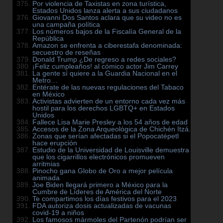
Por violencia de Taxistas en zona turística,
Estados Unidos lanza alerta a sus ciudadanos
Giovanni Dos Santos aclara que su video no es
una campaña política
Los números bajos de la Fiscalía General de la
República
Amazon se enfrenta a ciberestafa denominada:
secuestro de reseñas
Donald Trump ¿De regreso a redes sociales?
¡Feliz cumpleaños! al cómico actor Jim Carrey
La gente sí quiere a la Guardia Nacional en el
Metro…
Entérate de las nuevas regulaciones del Tabaco
en México
Activistas advierten de un entorno cada vez más
hostil para los derechos LGBTQ+ en Estados
Unidos
Fallece Lisa Marie Presley a los 54 años de edad
Accesos de la Zona Arqueológica de Chichén Itzá.
Zonas que serían afectadas si el Popocatépetl
hace erupción
Estudio de la Universidad de Louisville demuestra
que los cigarrillos electrónicos promueven
arritmias
Pinocho gana Globo de Oro a mejor película
animada
Joe Biden llegará primero a México para la
Cumbre de Líderes de América del Norte
Te compartimos los días festivos para el 2023
FDA autoriza dosis actualizadas de vacunas
covid-19 a niños
Los famosos mármoles del Partenón podrían ser