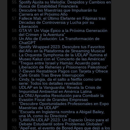
Spotify Ajusta su Melodía: Despidos y Cambios en
Busca de Estabilidad Financiera
Descubre las Maestrías que Impulsarán tu
Carrera en el Próximo Año
Fallece Mali, el Último Elefante en Filipinas tras
Décadas de Controversia y Lucha por su
Liberación
GTA VI: Un Viaje Épico a la Próxima Generación
del Crimen y la Aventura”
Un Año de Evolución: La Transformación de
ChatGPT
Spotify Wrapped 2023: Descubre tus Favoritos
del Año en la Plataforma de Streaming Musical
La Orquesta Symphonia de la UDLAP Ilumina el
Museo Kaluz con el ‘Concierto de las Américas’
“Tregua entre Israel y Hamás: Acuerdo para
Liberación de Rehenes y Prisioneros Palestinos”
7-Eleven Restablece Pagos con Tarjeta y Ofrece
Café Gratis Tras Breve Interrupción
Cindy, la regia, da el salto a Netflix como una
serie: Todos los detalles revelados
UDLAP en la Vanguardia: Revela la Crisis de
Impunidad Ambiental en América Latina
La ONU Aprueba Resolución para Combatir la
Evasión Fiscal de Grandes Empresas
“Descubre Oportunidades Profesionales en Expo
Maestrías de UDLAP”
“Escuela en Inglaterra nombra a Abigail Bailey,
una IA, como su Directora”
“LAMUN-UDLAP 2023: Un Espacio Único para el
Debate Estudiantil sobre Problemas Globales”
“ApeFest, el evento de Bored Apes que dejó a los