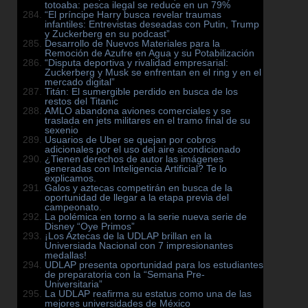
totoaba: pesca ilegal se reduce en un 79%
“El príncipe Harry busca revelar traumas
infantiles: Entrevistas deseadas con Putin, Trump
y Zuckerberg en su podcast”
Desarrollo de Nuevos Materiales para la
Remoción de Azufre en Agua y su Potabilización
“Disputa deportiva y rivalidad empresarial:
Zuckerberg y Musk se enfrentan en el ring y en el
mercado digital”
Titán: El sumergible perdido en busca de los
restos del Titanic
AMLO abandona aviones comerciales y se
traslada en jets militares en el tramo final de su
sexenio
Usuarios de Uber se quejan por cobros
adicionales por el uso del aire acondicionado
¿Tienen derechos de autor las imágenes
generadas con Inteligencia Artificial? Te lo
explicamos.
Galos y aztecas competirán en busca de la
oportunidad de llegar a la etapa previa del
campeonato.
La polémica en torno a la serie nueva serie de
Disney “Oye Primos”
¡Los Aztecas de la UDLAP brillan en la
Universiada Nacional con 7 impresionantes
medallas!
UDLAP presenta oportunidad para los estudiantes
de preparatoria con la “Semana Pre-
Universitaria”
La UDLAP reafirma su estatus como una de las
mejores universidades de México