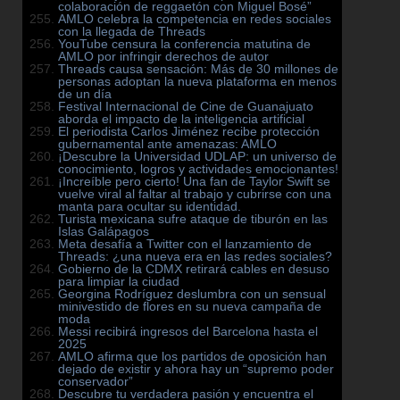
colaboración de reggaetón con Miguel Bosé”
AMLO celebra la competencia en redes sociales
con la llegada de Threads
YouTube censura la conferencia matutina de
AMLO por infringir derechos de autor
Threads causa sensación: Más de 30 millones de
personas adoptan la nueva plataforma en menos
de un día
Festival Internacional de Cine de Guanajuato
aborda el impacto de la inteligencia artificial
El periodista Carlos Jiménez recibe protección
gubernamental ante amenazas: AMLO
¡Descubre la Universidad UDLAP: un universo de
conocimiento, logros y actividades emocionantes!
¡Increíble pero cierto! Una fan de Taylor Swift se
vuelve viral al faltar al trabajo y cubrirse con una
manta para ocultar su identidad.
Turista mexicana sufre ataque de tiburón en las
Islas Galápagos
Meta desafía a Twitter con el lanzamiento de
Threads: ¿una nueva era en las redes sociales?
Gobierno de la CDMX retirará cables en desuso
para limpiar la ciudad
Georgina Rodríguez deslumbra con un sensual
minivestido de flores en su nueva campaña de
moda
Messi recibirá ingresos del Barcelona hasta el
2025
AMLO afirma que los partidos de oposición han
dejado de existir y ahora hay un “supremo poder
conservador”
Descubre tu verdadera pasión y encuentra el