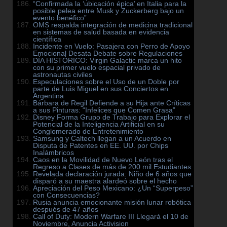
“Confirmada la ‘ubicación épica’ en Italia para la
posible pelea entre Musk y Zuckerberg bajo un
evento benéfico”
OMS respalda integración de medicina tradicional
en sistemas de salud basada en evidencia
científica
Incidente en Vuelo: Pasajera con Perro de Apoyo
Emocional Desata Debate sobre Regulaciones
DÍA HISTÓRICO: Virgin Galactic marca un hito
con su primer vuelo espacial privado de
astronautas civiles
Especulaciones sobre el Uso de un Doble por
parte de Luis Miguel en sus Conciertos en
Argentina
Bárbara de Regil Defiende a su Hija ante Críticas
a sus Pinturas: “Infelices que Comen Grasa”
Disney Forma Grupo de Trabajo para Explorar el
Potencial de la Inteligencia Artificial en su
Conglomerado de Entretenimiento
Samsung y Caltech llegan a un Acuerdo en
Disputa de Patentes en EE. UU. por Chips
Inalámbricos
Caos en la Movilidad de Nuevo León tras el
Regreso a Clases de más de 200 mil Estudiantes
Revelada declaración jurada: Niño de 6 años que
disparó a su maestra alardeó sobre el hecho
Apreciación del Peso Mexicano: ¿Un “Superpeso”
con Consecuencias?
Rusia anuncia emocionante misión lunar robótica
después de 47 años
Call of Duty: Modern Warfare III Llegará el 10 de
Noviembre, Anuncia Activision