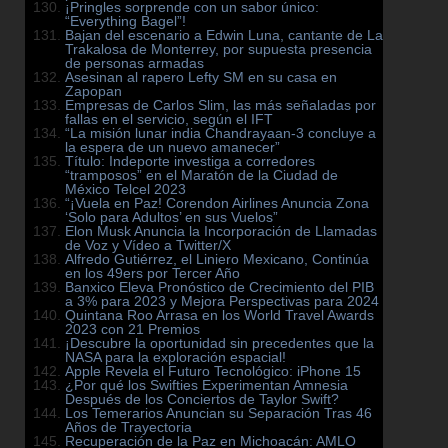
¡Pringles sorprende con un sabor único:
“Everything Bagel”!
Bajan del escenario a Edwin Luna, cantante de La
Trakalosa de Monterrey, por supuesta presencia
de personas armadas
Asesinan al rapero Lefty SM en su casa en
Zapopan
Empresas de Carlos Slim, las más señaladas por
fallas en el servicio, según el IFT
“La misión lunar india Chandrayaan-3 concluye a
la espera de un nuevo amanecer”
Título: Indeporte investiga a corredores
“tramposos” en el Maratón de la Ciudad de
México Telcel 2023
“¡Vuela en Paz! Corendon Airlines Anuncia Zona
‘Solo para Adultos’ en sus Vuelos”
Elon Musk Anuncia la Incorporación de Llamadas
de Voz y Vídeo a Twitter/X
Alfredo Gutiérrez, el Liniero Mexicano, Continúa
en los 49ers por Tercer Año
Banxico Eleva Pronóstico de Crecimiento del PIB
a 3% para 2023 y Mejora Perspectivas para 2024
Quintana Roo Arrasa en los World Travel Awards
2023 con 21 Premios
¡Descubre la oportunidad sin precedentes que la
NASA para la exploración espacial!
Apple Revela el Futuro Tecnológico: iPhone 15
¿Por qué los Swifties Experimentan Amnesia
Después de los Conciertos de Taylor Swift?
Los Temerarios Anuncian su Separación Tras 46
Años de Trayectoria
Recuperación de la Paz en Michoacán: AMLO