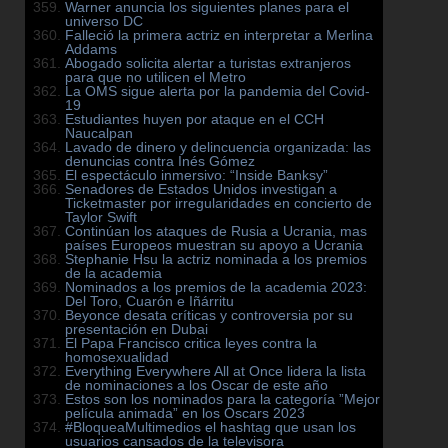
Warner anuncia los siguientes planes para el
universo DC
Falleció la primera actriz en interpretar a Merlina
Addams
Abogado solicita alertar a turistas extranjeros
para que no utilicen el Metro
La OMS sigue alerta por la pandemia del Covid-
19
Estudiantes huyen por ataque en el CCH
Naucalpan
Lavado de dinero y delincuencia organizada: las
denuncias contra Inés Gómez
El espectáculo inmersivo: “Inside Banksy”
Senadores de Estados Unidos investigan a
Ticketmaster por irregularidades en concierto de
Taylor Swift
Continúan los ataques de Rusia a Ucrania, mas
países Europeos muestran su apoyo a Ucrania
Stephanie Hsu la actriz nominada a los premios
de la academia
Nominados a los premios de la academia 2023:
Del Toro, Cuarón e Iñárritu
Beyonce desata críticas y controversia por su
presentación en Dubai
El Papa Francisco critica leyes contra la
homosexualidad
Everything Everywhere All at Once lidera la lista
de nominaciones a los Oscar de este año
Estos son los nominados para la categoría ”Mejor
película animada” en los Oscars 2023
#BloqueaMultimedios el hashtag que usan los
usuarios cansados de la televisora