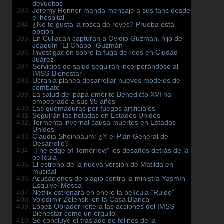
devueltos
Jeremy Renner manda mensaje a sus fans desde
el hospital
¿No te gusta la rosca de reyes? Prueba esta
opción
En Culiacán capturan a Ovidio Guzmán, hijo de
Joaquín “El Chapo” Guzmán
Investigación sobre la fuga de reos en Ciudad
Juárez
Servicios de salud seguirán incorporándose al
IMSS-Bienestar
Ucrania planea desarrollar nuevos modelos de
combate
La salud del papa emérito Benedicto XVI ha
empeorado a sus 95 años
Las quemaduras por fuegos artificiales
Seguirán las heladas en Estados Unidos
Tormenta invernal causa muertes en Estados
Unidos
Claudia Sheinbaum: ¿Y el Plan General de
Desarrollo?
”The edge of Tomorrow” los desafíos detrás de la
película
El estreno de la nueva versión de Matilda en
musical
Acusaciones de plagio contra la ministra Yasmín
Esquivel Mossa
Netflix estrenará en enero la película ”Ruido”
Volodimir Zelenski en la Casa Blanca
López Obrador reitera las acciones del IMSS
Bienestar como un orgullo
Se concluye el traslado de felinos de la