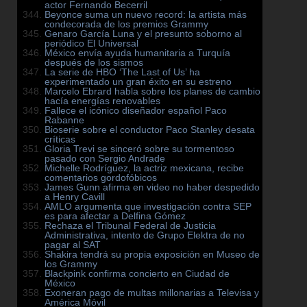
actor Fernando Becerril
Beyonce suma un nuevo record: la artista más
condecorada de los premios Grammy
Genaro García Luna y el presunto soborno al
periódico El Universal
México envía ayuda humanitaria a Turquía
después de los sismos
La serie de HBO ‘The Last of Us’ ha
experimentado un gran éxito en su estreno
Marcelo Ebrard habla sobre los planes de cambio
hacía energías renovables
Fallece el icónico diseñador español Paco
Rabanne
Bioserie sobre el conductor Paco Stanley desata
críticas
Gloria Trevi se sinceró sobre su tormentoso
pasado con Sergio Andrade
Michelle Rodríguez, la actriz mexicana, recibe
comentarios gordofóbicos
James Gunn afirma en video no haber despedido
a Henry Cavill
AMLO argumenta que investigación contra SEP
es para afectar a Delfina Gómez
Rechaza el Tribunal Federal de Justicia
Administrativa, intento de Grupo Elektra de no
pagar al SAT
Shakira tendrá su propia exposición en Museo de
los Grammy
Blackpink confirma concierto en Ciudad de
México
Exoneran pago de multas millonarias a Televisa y
América Móvil