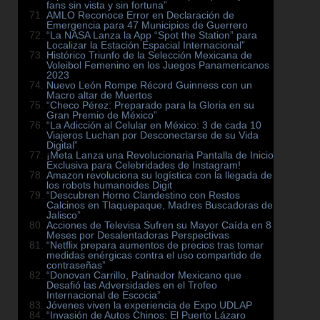
fans sin vista y sin fortuna”
AMLO Reconoce Error en Declaración de
Emergencia para 47 Municipios de Guerrero
“La NASA Lanza la App “Spot the Station” para
Localizar la Estación Espacial Internacional”
Histórico Triunfo de la Selección Mexicana de
Voleibol Femenino en los Juegos Panamericanos
2023
Nuevo León Rompe Récord Guinness con un
Macro altar de Muertos
“Checo Pérez: Preparado para la Gloria en su
Gran Premio de México”
“La Adicción al Celular en México: 3 de cada 10
Viajeros Luchan por Desconectarse de su Vida
Digital”
¡Meta Lanza una Revolucionaria Pantalla de Inicio
Exclusiva para Celebridades de Instagram!
Amazon revoluciona su logística con la llegada de
los robots humanoides Digit
“Descubren Horno Clandestino con Restos
Calcinos en Tlaquepaque, Madres Buscadoras de
Jalisco”
Acciones de Televisa Sufren su Mayor Caída en 8
Meses por Desalentadoras Perspectivas
“Netflix prepara aumentos de precios tras tomar
medidas enérgicas contra el uso compartido de
contraseñas”
“Donovan Carrillo, Patinador Mexicano que
Desafió las Adversidades en el Trofeo
Internacional de Escocia”
Jóvenes viven la experiencia de Expo UDLAP
“Invasión de Autos Chinos: El Puerto Lázaro