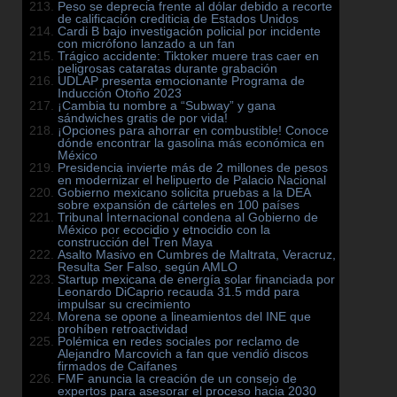
Peso se deprecia frente al dólar debido a recorte
de calificación crediticia de Estados Unidos
Cardi B bajo investigación policial por incidente
con micrófono lanzado a un fan
Trágico accidente: Tiktoker muere tras caer en
peligrosas cataratas durante grabación
UDLAP presenta emocionante Programa de
Inducción Otoño 2023
¡Cambia tu nombre a “Subway” y gana
sándwiches gratis de por vida!
¡Opciones para ahorrar en combustible! Conoce
dónde encontrar la gasolina más económica en
México
Presidencia invierte más de 2 millones de pesos
en modernizar el helipuerto de Palacio Nacional
Gobierno mexicano solicita pruebas a la DEA
sobre expansión de cárteles en 100 países
Tribunal Internacional condena al Gobierno de
México por ecocidio y etnocidio con la
construcción del Tren Maya
Asalto Masivo en Cumbres de Maltrata, Veracruz,
Resulta Ser Falso, según AMLO
Startup mexicana de energía solar financiada por
Leonardo DiCaprio recauda 31.5 mdd para
impulsar su crecimiento
Morena se opone a lineamientos del INE que
prohíben retroactividad
Polémica en redes sociales por reclamo de
Alejandro Marcovich a fan que vendió discos
firmados de Caifanes
FMF anuncia la creación de un consejo de
expertos para asesorar el proceso hacia 2030