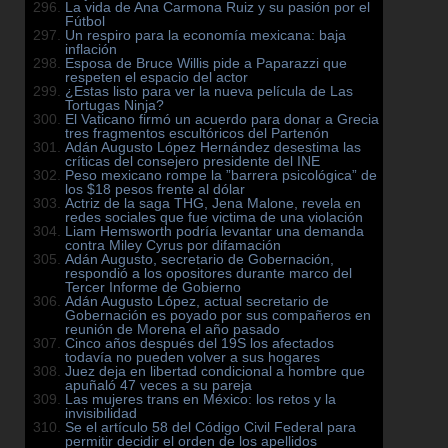
La vida de Ana Carmona Ruiz y su pasión por el
Fútbol
Un respiro para la economía mexicana: baja
inflación
Esposa de Bruce Willis pide a Paparazzi que
respeten el espacio del actor
¿Estas listo para ver la nueva película de Las
Tortugas Ninja?
El Vaticano firmó un acuerdo para donar a Grecia
tres fragmentos escultóricos del Partenón
Adán Augusto López Hernández desestima las
críticas del consejero presidente del INE
Peso mexicano rompe la ”barrera psicológica” de
los $18 pesos frente al dólar
Actriz de la saga THG, Jena Malone, revela en
redes sociales que fue victima de una violación
Liam Hemsworth podría levantar una demanda
contra Miley Cyrus por difamación
Adán Augusto, secretario de Gobernación,
respondió a los opositores durante marco del
Tercer Informe de Gobierno
Adán Augusto López, actual secretario de
Gobernación es poyado por sus compañeros en
reunión de Morena el año pasado
Cinco años después del 19S los afectados
todavía no pueden volver a sus hogares
Juez deja en libertad condicional a hombre que
apuñaló 47 veces a su pareja
Las mujeres trans en México: los retos y la
invisibilidad
Se el artículo 58 del Código Civil Federal para
permitir decidir el orden de los apellidos