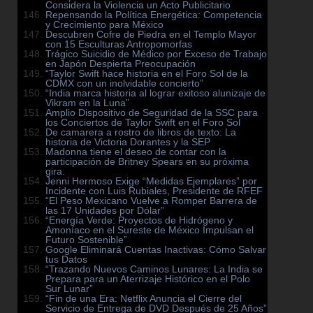
Considera la Violencia un Acto Publicitario
Repensando la Política Energética: Competencia
y Crecimiento para México
Descubren Cofre de Piedra en el Templo Mayor
con 15 Esculturas Antropomorfas
Trágico Suicidio de Médico por Exceso de Trabajo
en Japón Despierta Preocupación
“Taylor Swift hace historia en el Foro Sol de la
CDMX con un inolvidable concierto”
“India marca historia al lograr exitoso alunizaje de
Vikram en la Luna”
Amplio Dispositivo de Seguridad de la SSC para
los Conciertos de Taylor Swift en el Foro Sol
De camarera a rostro de libros de texto: La
historia de Victoria Dorantes y la SEP
Madonna tiene el deseo de contar con la
participación de Britney Spears en su próxima
gira.
Jenni Hermoso Exige “Medidas Ejemplares” por
Incidente con Luis Rubiales, Presidente de RFEF
“El Peso Mexicano Vuelve a Romper Barrera de
las 17 Unidades por Dólar”
“Energía Verde: Proyectos de Hidrógeno y
Amoníaco en el Sureste de México Impulsan el
Futuro Sostenible”
Google Eliminará Cuentas Inactivas: Cómo Salvar
tus Datos
“Trazando Nuevos Caminos Lunares: La India se
Prepara para un Aterrizaje Histórico en el Polo
Sur Lunar”
“Fin de una Era: Netflix Anuncia el Cierre del
Servicio de Entrega de DVD Después de 25 Años”