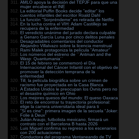
AMLO apoya la decisión del TEPJF para que una
mujer encabece el INE
La editorial Puffin Books decide ”editar” los
cuentos infantiles del escritor Roald Dahl
La función “Sorpréndeme” es retirada de Netflix
En la lucha contra el VIH: Adam Castillejo se
recupera de la enfermedad
El veredicto unánime del jurado declara culpable
a Genaro García Luna por cinco delitos penales
Desagradables comentarios del conductor
Alejandro Villalvazo sobre la licencia menstrual
Rami Malek protagoniza la película ”Amateur”
Los números del estreno de ´´Antman and the
Wasp: Quantumania´´
El 15 de febrero se conmemoró el Día
Internacional del Cáncer Infantil con el objetivo de
promover la detección temprana de la
enfermedad
Till, la película biográfica sobre un crimen de
racismo fue proyectada en la Casa Blanca
A Estados Unidos le preocupan los Ovnis pero no
el desastre químico en Ohio
Los mejores quesos del mundo: El queso Oaxaca
El reto de encontrar tu trayectoria profesional:
elige la carrera universitaria ideal para ti
”Sí es cine”: primera imagen de la secuela “Joker:
Folie à Deux”
Julián Araujo, futbolista mexicano, firmará un
contrato con el Barcelona B hasta 2026
Luis Miguel confirma su regreso a los escenarios
con 200 actuaciones
Conductora del programa Ventaneando de TV