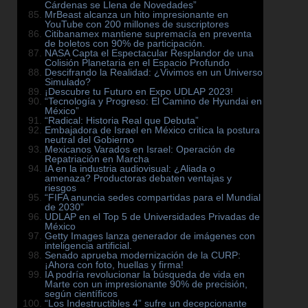
Cárdenas se Llena de Novedades”
MrBeast alcanza un hito impresionante en
YouTube con 200 millones de suscriptores
Citibanamex mantiene supremacía en preventa
de boletos con 90% de participación.
NASA Capta el Espectacular Resplandor de una
Colisión Planetaria en el Espacio Profundo
Descifrando la Realidad: ¿Vivimos en un Universo
Simulado?
¡Descubre tu Futuro en Expo UDLAP 2023!
“Tecnología y Progreso: El Camino de Hyundai en
México”
“Radical: Historia Real que Debuta”
Embajadora de Israel en México critica la postura
neutral del Gobierno
Mexicanos Varados en Israel: Operación de
Repatriación en Marcha
IA en la industria audiovisual: ¿Aliada o
amenaza? Productoras debaten ventajas y
riesgos
“FIFA anuncia sedes compartidas para el Mundial
de 2030”
UDLAP en el Top 5 de Universidades Privadas de
México
Getty Images lanza generador de imágenes con
inteligencia artificial.
Senado aprueba modernización de la CURP:
¡Ahora con foto, huellas y firma!
IA podría revolucionar la búsqueda de vida en
Marte con un impresionante 90% de precisión,
según científicos
“Los Indestructibles 4” sufre un decepcionante