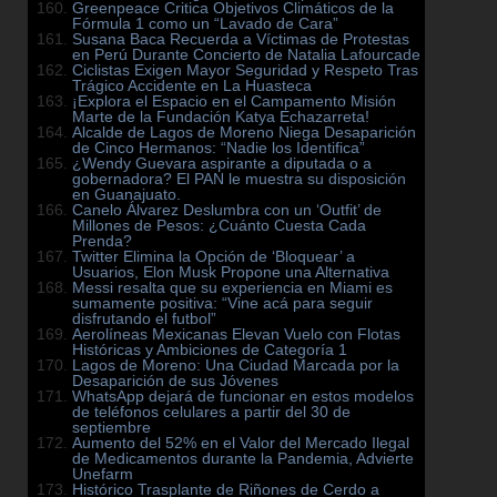
Greenpeace Critica Objetivos Climáticos de la
Fórmula 1 como un “Lavado de Cara”
Susana Baca Recuerda a Víctimas de Protestas
en Perú Durante Concierto de Natalia Lafourcade
Ciclistas Exigen Mayor Seguridad y Respeto Tras
Trágico Accidente en La Huasteca
¡Explora el Espacio en el Campamento Misión
Marte de la Fundación Katya Echazarreta!
Alcalde de Lagos de Moreno Niega Desaparición
de Cinco Hermanos: “Nadie los Identifica”
¿Wendy Guevara aspirante a diputada o a
gobernadora? El PAN le muestra su disposición
en Guanajuato.
Canelo Álvarez Deslumbra con un ‘Outfit’ de
Millones de Pesos: ¿Cuánto Cuesta Cada
Prenda?
Twitter Elimina la Opción de ‘Bloquear’ a
Usuarios, Elon Musk Propone una Alternativa
Messi resalta que su experiencia en Miami es
sumamente positiva: “Vine acá para seguir
disfrutando el futbol”
Aerolíneas Mexicanas Elevan Vuelo con Flotas
Históricas y Ambiciones de Categoría 1
Lagos de Moreno: Una Ciudad Marcada por la
Desaparición de sus Jóvenes
WhatsApp dejará de funcionar en estos modelos
de teléfonos celulares a partir del 30 de
septiembre
Aumento del 52% en el Valor del Mercado Ilegal
de Medicamentos durante la Pandemia, Advierte
Unefarm
Histórico Trasplante de Riñones de Cerdo a