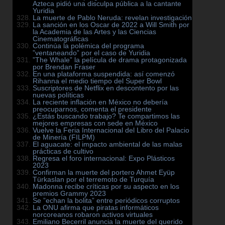
Azteca pidió una disculpa pública a la cantante
Yuridia
La muerte de Pablo Neruda: revelan investigación
La sanción en los Oscar de 2022 a Will Smith por
la Academia de las Artes y las Ciencias
Cinematográficas
Continúa la polémica del programa
”ventaneando” por el caso de Yuridia
”The Whale” la película de drama protagonizada
por Brendan Fraser
En una plataforma suspendida: así comenzó
Rihanna el medio tiempo del Super Bowl
Suscriptores de Netflix en descontento por las
nuevas políticas
La reciente inflación en México no debería
preocuparnos, comenta el presidente
¿Estás buscando trabajo? Te compartimos las
mejores empresas con sede en México
Vuelve la Feria Internacional del Libro del Palacio
de Minería (FILPM)
El aguacate: el impacto ambiental de las malas
prácticas de cultivo
Regresa el foro internacional: Expo Plásticos
2023
Confirman la muerte del portero Ahmet Eyüp
Türkaslan por el terremoto de Turquía
Madonna recibe críticas por su aspecto en los
premios Grammy 2023
Se ”echan la bolita” entre periódicos corruptos
La ONU afirma que piratas informáticos
norcoreanos robaron activos virtuales
Emiliano Becerril anuncia la muerte del querido