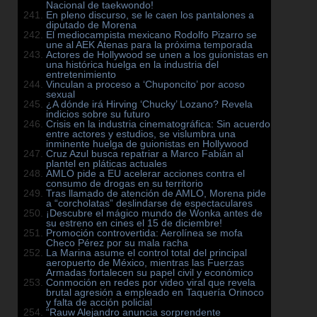
Nacional de taekwondo!
En pleno discurso, se le caen los pantalones a
diputado de Morena
El mediocampista mexicano Rodolfo Pizarro se
une al AEK Atenas para la próxima temporada
Actores de Hollywood se unen a los guionistas en
una histórica huelga en la industria del
entretenimiento
Vinculan a proceso a ‘Chuponcito’ por acoso
sexual
¿A dónde irá Hirving ‘Chucky’ Lozano? Revela
indicios sobre su futuro
Crisis en la industria cinematográfica: Sin acuerdo
entre actores y estudios, se vislumbra una
inminente huelga de guionistas en Hollywood
Cruz Azul busca repatriar a Marco Fabián al
plantel en pláticas actuales
AMLO pide a EU acelerar acciones contra el
consumo de drogas en su territorio
Tras llamado de atención de AMLO, Morena pide
a “corcholatas” deslindarse de espectaculares
¡Descubre el mágico mundo de Wonka antes de
su estreno en cines el 15 de diciembre!
Promoción controvertida: Aerolínea se mofa
Checo Pérez por su mala racha
La Marina asume el control total del principal
aeropuerto de México, mientras las Fuerzas
Armadas fortalecen su papel civil y económico
Conmoción en redes por video viral que revela
brutal agresión a empleado en Taquería Orinoco
y falta de acción policial
“Rauw Alejandro anuncia sorprendente