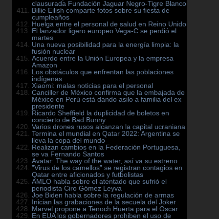
clausurada Fundación Jaguar Negro-Tigre Blanco
Billie Eilish comparte fotos sobre su fiesta de
cumpleaños
Huelga entre el personal de salud en Reino Unido
El lanzador ligero europeo Vega-C se perdió el
martes
Una nueva posibilidad para la energía limpia: la
fusión nuclear
Acuerdo entre la Unión Europea y la empresa
Amazon
Los obstáculos que enfrentan las poblaciones
indígenas
Xiaomi: malas noticias para el personal
Canciller de México confirma que la embajada de
México en Perú está dando asilo a familia del ex
presidente
Ricardo Sheffield la duplicidad de boletos en
concierto de Bad Bunny
Varios drones rusos alcanzan la capital ucraniana
Termina el mundial en Qatar 2022: Argentina se
lleva la copa del mundo
Realizan cambios en la Federación Portuguesa,
se va Fernando Santos
Avatar: The way of the water, así va su estreno
”Virus de los camellos” se registran contagios en
Qatar entre aficionados y futbolistas
AMLO habla sobre el atentado que sufrió el
periodista Ciro Gómez Leyva
Joe Biden habla sobre la regulación de armas
Inician las grabaciones de la secuela del Joker
Marvel propone a Tenoch Huerta para el Oscar
En EUA los gobernadores prohiben el uso de