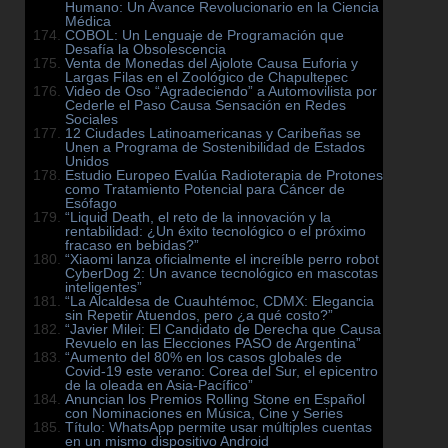
Humano: Un Avance Revolucionario en la Ciencia
Médica
COBOL: Un Lenguaje de Programación que
Desafía la Obsolescencia
Venta de Monedas del Ajolote Causa Euforia y
Largas Filas en el Zoológico de Chapultepec
Video de Oso “Agradeciendo” a Automovilista por
Cederle el Paso Causa Sensación en Redes
Sociales
12 Ciudades Latinoamericanas y Caribeñas se
Unen a Programa de Sostenibilidad de Estados
Unidos
Estudio Europeo Evalúa Radioterapia de Protones
como Tratamiento Potencial para Cáncer de
Esófago
“Liquid Death, el reto de la innovación y la
rentabilidad: ¿Un éxito tecnológico o el próximo
fracaso en bebidas?”
“Xiaomi lanza oficialmente el increíble perro robot
CyberDog 2: Un avance tecnológico en mascotas
inteligentes”
“La Alcaldesa de Cuauhtémoc, CDMX: Elegancia
sin Repetir Atuendos, pero ¿a qué costo?”
“Javier Milei: El Candidato de Derecha que Causa
Revuelo en las Elecciones PASO de Argentina”
“Aumento del 80% en los casos globales de
Covid-19 este verano: Corea del Sur, el epicentro
de la oleada en Asia-Pacífico”
Anuncian los Premios Rolling Stone en Español
con Nominaciones en Música, Cine y Series
Título: WhatsApp permite usar múltiples cuentas
en un mismo dispositivo Android