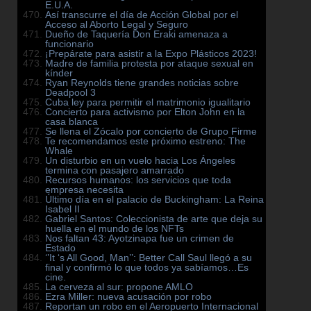
E.U.A.
Así transcurre el día de Acción Global por el
Acceso al Aborto Legal y Seguro
Dueño de Taquería Don Eraki amenaza a
funcionario
¡Prepárate para asistir a la Expo Plásticos 2023!
Madre de familia protesta por ataque sexual en
kínder
Ryan Reynolds tiene grandes noticias sobre
Deadpool 3
Cuba ley para permitir el matrimonio igualitario
Concierto para activismo por Elton John en la
casa blanca
Se llena el Zócalo por concierto de Grupo Firme
Te recomendamos este próximo estreno: The
Whale
Un disturbio en un vuelo hacia Los Ángeles
termina con pasajero amarrado
Recursos humanos: los servicios que toda
empresa necesita
Último día en el palacio de Buckingham: La Reina
Isabel II
Gabriel Santos: Coleccionista de arte que deja su
huella en el mundo de los NFTs
Nos faltan 43: Ayotzinapa fue un crimen de
Estado
‘’It ‘s All Good, Man’’: Better Call Saul llegó a su
final y confirmó lo que todos ya sabíamos…Es
cine.
La cerveza al sur: propone AMLO
Ezra Miller: nueva acusación por robo
Reportan un robo en el Aeropuerto Internacional