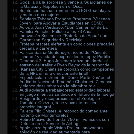
Godzilla da la sorpresa y vence a Guardianes de
la Galaxia y Napoleón en el Oscar
Sujeto con hacha irrumpe en UTEG Guadalajara
y mata a dos mujeres
Santiago Taboada Propone Programa “Vivienda
Joven” para Apoyar a Estudiantes en CDMX
Adiós a Juan Verduzco, “Don Camerino” de La
Familia Peluche: Fallece a los 78 Años
Innovación Sostenible: “Baterías de Agua” que
Garantizan Seguridad y Reciclaje
Profepa rescata elefanta en condiciones precarias
cercana a carretera
Fallece Sasha Montenegro, ícono del “Cine de
ficheras” y viuda del expresidente López Portillo
Deadpool 3: Hugh Jackman lanza un ‘dardo’ al
estreno del tráiler y Ryan Reynolds le responde
¡Kansas City Chiefs se coronan como campeones
de la NFL en una emocionante final!
Espectacular estreno de ‘Dune: Parte Dos’ en el
Auditorio Nacional: Timothée Chalamet, Zendaya
y elenco deslumbran en la alfombra roja.
Audi advierte a trabajadores: estabilidad laboral
en juego mientras se decide el futuro de la huelga
Resguardo y recuperación en el Zoológico
Tamatán: Osezna, lince y ocelote reciben
atención integral
Fallece Pilo Chistes, el reconocido comediante
norteño de Montemorelos
Retiro Masivo de Honda: 750 mil Vehículos con
Defecto en el Sensor de Airbag
Apple lanza Apple Vision Pro, su innovadora
solución de realidad aumentada para