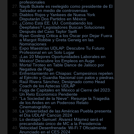
profesionales
Nayib Bukele es reelegido como presidente de El
Salvador en medio de controversias
Diablos Rojos y Yankees de Nueva York
Disputarán Dos Partidos en México
¿Cómo Está EE. UU. Combatiendo los
Deepfakes? Legisladores Buscan Soluciones
Después del Caso Taylor Swift
Ryan Gosling Critica a los Óscar por Dejar Fuera
a Margot Robbie y Greta Gerwig en las
Nominaciones
Expo Maestrías UDLAP: Descubre Tu Futuro
Profesional en un Solo Lugar
¡Las 10 Mejores Oportunidades Laborales en
México! Descubre los Empleos en Auge
Mortal Tiroteo en Table Dance de Jalisco por
Negativa de Pago
Enfrentamiento en Chiapas: Campesinos repelen
al Ejército y Guardia Nacional con palos y piedras.
Raúl Rivera Sánchez, Designado como Head
Coach de los Aztecas UDLAP
Fuga de Capitales en México al Cierre del 2023:
Un Reto Económico Pendiente
“La Sociedad de la Nieve”: Resurge la Tragedia
de los Andes en un Poderoso Relato
Cinematográfico
La Universidad de las Américas Puebla presenta
el Día UDLAP Cancún 2024
Lo destapó Samuel: Álvarez Máynez será el
precandidato único de MC a la Presidencia
Velocidad Desenfrenada: Wi-Fi 7 Oficialmente
Anunciado en el CES 2024