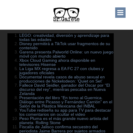
LEGO: creatividad, diversión y aprendizaje para
todas las edades
Disney permitirá a TikTok usar fragmentos de su
contenido
Garena presenta Palworld Online: un nuevo juego
móvil con mundo abierto
Xbox Cloud Gaming ahora disponible en
televisores Hisense
La Liga MX regresa a EA FC 27 con clubes y
jugadores oficiales
Documental revela casos de abuso sexual en
producciones de Nickelodeon: ‘Quiet on Set’
Fallece David Seidler, ganador del Oscar por “El
discurso del rey”, mientras pescaba en Nueva
Zelanda
Presentación del libro “En torno al Guernica.
Diálogo entre Picasso y Fernández Carrión” en el
Salón de la Plástica Mexicana del INBAL
YouTube rediseña su app para TV para destacar
los comentarios sin ocultar el video
Peso Pluma es el más grande nuevo artista del
planeta: Rolling Stone
Fiscalía de Jalisco confirma secuestro del
periodista Jaime Barrera por sujetos armados