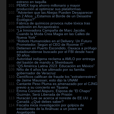
estreno en taquilla
PEMEX logra ahorro millonario y mayor
producción al optimizar sus plataformas.
“Advierten que las Abejas Pueden Desaparecer
en 2 Años: ¿Estamos al Borde de un Desastre
Ecológico?”
Fábrica de químicos provoca nube tóxica tras
explosión en Azcapotzalco.
“La Innovadora Campaña de Marc Jacobs:
Cuando la Moda Crea Magia en las Calles de
Nueva York”
“Robots Humanoides en el Delivery: Un Futuro
Prometedor, Según el CEO de Roomie IT”
Detienen en Puerto Escondido, Oaxaca a prófugo
estadounidense buscado por el FBI desde hace
30 años.
Autoridad indígena reclama a AMLO por entrega
del bastón de mando a Sheinbaum
“QS América Latina 2023: Educación en México”
Niño de 4 años fue ultimado por su familia:
gobernador de Veracruz
Científicos califican de fraude los “extraterrestres”
de Jaime Maussan; esto dijo la UNAM
Cantante Peso Pluma es amenazado por el CJNG
previo a su concierto en Tijuana
Emma Coronel Aispuro, Esposa de “El Chapo”
Guzmán, Será Liberada de Prisión
Huracán Lee se acerca al noreste de EE.UU. y
Canadá: ¿Qué debes saber?
Fiscalía inicia investigación por golpiza de
estudiantes de la Anáhuac a un joven en
Angelópolis