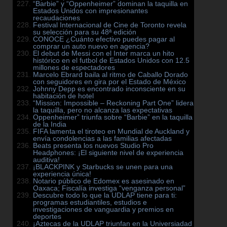
“Barbie” y “Oppenheimer” dominan la taquilla en
Estados Unidos con impresionantes
recaudaciones
Festival Internacional de Cine de Toronto revela
su selección para su 48ª edición
CONOCE ¿Cuánto efectivo puedes pagar al
comprar un auto nuevo en agencia?
El debut de Messi con el Inter marca un hito
histórico en el futbol de Estados Unidos con 12.5
millones de espectadores
Marcelo Ebrard baila al ritmo de Caballo Dorado
con seguidores en gira por el Estado de México
Johnny Depp es encontrado inconsciente en su
habitación de hotel
“Mission: Impossible – Reckoning Part One” lidera
la taquilla, pero no alcanza las expectativas
Oppenheimer” triunfa sobre “Barbie” en la taquilla
de la India
FIFA lamenta el tiroteo en Mundial de Auckland y
envía condolencias a las familias afectadas
Beats presenta los nuevos Studio Pro
Headphones: ¡El siguiente nivel de experiencia
auditiva!
¡BLACKPINK y Starbucks se unen para una
experiencia única!
Notario público de Edomex es asesinado en
Oaxaca; Fiscalía investiga “venganza personal”
Descubre todo lo que la UDLAP tiene para ti:
programas estudiantiles, estudios e
investigaciones de vanguardia y premios en
deportes
¡Aztecas de la UDLAP triunfan en la Universiadad