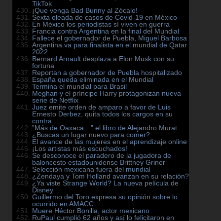
TikTok
¡Que venga Bad Bunny al Zócalo!
Sexta oleada de casos de Covid-19 en México
En México los periodistas sí viven en guerra
Francia contra Argentina en la final del Mundial
Fallece el gobernador de Puebla, Miguel Barbosa
Argentina va para finalista en el mundial de Qatar
2022
Bernard Arnault desplaza a Elon Musk con su
fortuna
Reportan a gobernador de Puebla hospitalizado
España queda eliminada en el Mundial
Termina el mundial para Brasil
Meghan y el príncipe Harry protagonizan nueva
serie de Netflix
Juez emite orden de amparo a favor de Luis
Ernesto Derbez, quita todos los cargos en su
contra
”Más de Oaxaca…” el libro de Alejandro Murat
¿Buscas un lugar nuevo para comer?
El avance de las mujeres en el aprendizaje online
¡Los artistas más escuchados!
Se desconoce el paradero de la jugadora de
baloncesto estadounidense Brittney Griner
Selección mexicana fuera del mundial
¿Zendaya y Tom Holland avanzan en su relación?
¿Ya viste Strange World? La nueva película de
Disney
Guillermo del Toro expresa su opinión sobre lo
ocurrido en AMACC
Muere Héctor Bonilla, actor mexicano
RuPaul cumplió 62 años y así lo felicitaron en