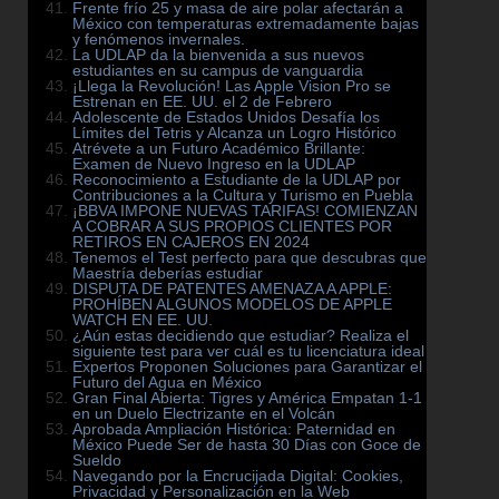
Frente frío 25 y masa de aire polar afectarán a
México con temperaturas extremadamente bajas
y fenómenos invernales.
La UDLAP da la bienvenida a sus nuevos
estudiantes en su campus de vanguardia
¡Llega la Revolución! Las Apple Vision Pro se
Estrenan en EE. UU. el 2 de Febrero
Adolescente de Estados Unidos Desafía los
Límites del Tetris y Alcanza un Logro Histórico
Atrévete a un Futuro Académico Brillante:
Examen de Nuevo Ingreso en la UDLAP
Reconocimiento a Estudiante de la UDLAP por
Contribuciones a la Cultura y Turismo en Puebla
¡BBVA IMPONE NUEVAS TARIFAS! COMIENZAN
A COBRAR A SUS PROPIOS CLIENTES POR
RETIROS EN CAJEROS EN 2024
Tenemos el Test perfecto para que descubras que
Maestría deberías estudiar
DISPUTA DE PATENTES AMENAZA A APPLE:
PROHÍBEN ALGUNOS MODELOS DE APPLE
WATCH EN EE. UU.
¿Aún estas decidiendo que estudiar? Realiza el
siguiente test para ver cuál es tu licenciatura ideal
Expertos Proponen Soluciones para Garantizar el
Futuro del Agua en México
Gran Final Abierta: Tigres y América Empatan 1-1
en un Duelo Electrizante en el Volcán
Aprobada Ampliación Histórica: Paternidad en
México Puede Ser de hasta 30 Días con Goce de
Sueldo
Navegando por la Encrucijada Digital: Cookies,
Privacidad y Personalización en la Web