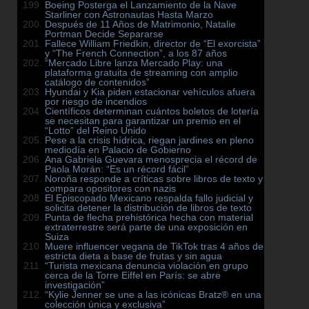
Boeing Posterga el Lanzamiento de la Nave
Starliner con Astronautas Hasta Marzo
Después de 11 Años de Matrimonio, Natalie
Portman Decide Separarse
Fallece William Friedkin, director de “El exorcista”
y “The French Connection”, a los 87 años
“Mercado Libre lanza Mercado Play: una
plataforma gratuita de streaming con amplio
catálogo de contenidos”
Hyundai y Kia piden estacionar vehículos afuera
por riesgo de incendios
Científicos determinan cuántos boletos de lotería
se necesitan para garantizar un premio en el
“Lotto” del Reino Unido
Pese a la crisis hídrica, riegan jardines en pleno
mediodía en Palacio de Gobierno
Ana Gabriela Guevara menosprecia el récord de
Paola Morán: “Es un récord fácil”
Noroña responde a críticas sobre libros de texto y
compara opositores con nazis
El Episcopado Mexicano respalda fallo judicial y
solicita detener la distribución de libros de texto
Punta de flecha prehistórica hecha con material
extraterrestre será parte de una exposición en
Suiza
Muere influencer vegana de TikTok tras 4 años de
estricta dieta a base de frutas y sin agua
“Turista mexicana denuncia violación en grupo
cerca de la Torre Eiffel en París: se abre
investigación”
“Kylie Jenner se une a las icónicas Bratz® en una
colección única y exclusiva”