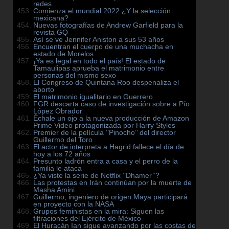
redes
Comienza el mundial 2022 ¿Y la selección
mexicana?
Nuevas fotografías de Andrew Garfield para la
revista GQ
Así se ve Jennifer Aniston a sus 53 años
Encuentran el cuerpo de una muchacha en
estado de Morelos
¡Ya es legal en todo el país! El estado de
Tamaulipas aprueba el matrimonio entre
personas del mismo sexo
El Congreso de Quintana Roo despenaliza el
aborto
El matrimonio igualitario en Guerrero
FGR descarta caso de investigación sobre a Pío
López Obrador
Échale un ojo a la nueva producción de Amazon
Prime Video protagonizada por Harry Styles
Premier de la película ‘’Pinocho’’ del director
Guillermo del Toro
El actor de interpreta a Hagrid fallece el día de
hoy a los 72 años
Presunto ladrón entra a casa y el perro de la
familia le ataca
¿Ya viste la serie de Netflix ‘’Dhamer’’?
Las protestas en Irán continúan por la muerte de
Masha Amini
Guillermo, ingeniero de origen Maya participará
en proyecto con la NASA
Grupos feministas en la mira: Siguen las
filtraciones del Ejército de México
El Huracán Ian sigue avanzando por las costas de