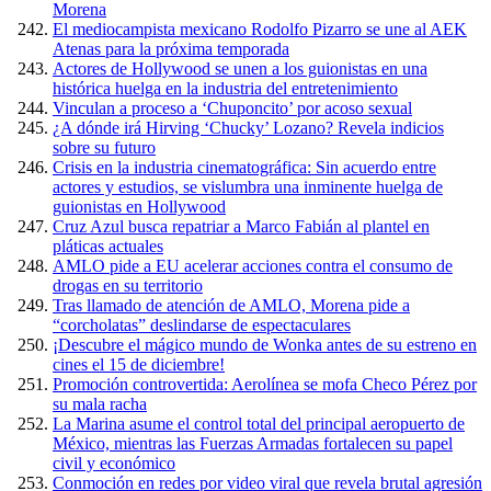
Morena
El mediocampista mexicano Rodolfo Pizarro se une al AEK
Atenas para la próxima temporada
Actores de Hollywood se unen a los guionistas en una
histórica huelga en la industria del entretenimiento
Vinculan a proceso a ‘Chuponcito’ por acoso sexual
¿A dónde irá Hirving ‘Chucky’ Lozano? Revela indicios
sobre su futuro
Crisis en la industria cinematográfica: Sin acuerdo entre
actores y estudios, se vislumbra una inminente huelga de
guionistas en Hollywood
Cruz Azul busca repatriar a Marco Fabián al plantel en
pláticas actuales
AMLO pide a EU acelerar acciones contra el consumo de
drogas en su territorio
Tras llamado de atención de AMLO, Morena pide a
“corcholatas” deslindarse de espectaculares
¡Descubre el mágico mundo de Wonka antes de su estreno en
cines el 15 de diciembre!
Promoción controvertida: Aerolínea se mofa Checo Pérez por
su mala racha
La Marina asume el control total del principal aeropuerto de
México, mientras las Fuerzas Armadas fortalecen su papel
civil y económico
Conmoción en redes por video viral que revela brutal agresión