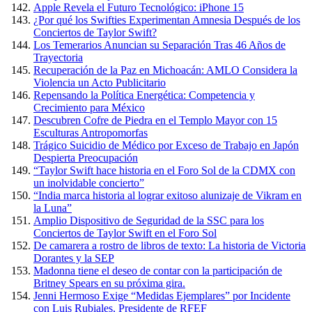
Apple Revela el Futuro Tecnológico: iPhone 15
¿Por qué los Swifties Experimentan Amnesia Después de los
Conciertos de Taylor Swift?
Los Temerarios Anuncian su Separación Tras 46 Años de
Trayectoria
Recuperación de la Paz en Michoacán: AMLO Considera la
Violencia un Acto Publicitario
Repensando la Política Energética: Competencia y
Crecimiento para México
Descubren Cofre de Piedra en el Templo Mayor con 15
Esculturas Antropomorfas
Trágico Suicidio de Médico por Exceso de Trabajo en Japón
Despierta Preocupación
“Taylor Swift hace historia en el Foro Sol de la CDMX con
un inolvidable concierto”
“India marca historia al lograr exitoso alunizaje de Vikram en
la Luna”
Amplio Dispositivo de Seguridad de la SSC para los
Conciertos de Taylor Swift en el Foro Sol
De camarera a rostro de libros de texto: La historia de Victoria
Dorantes y la SEP
Madonna tiene el deseo de contar con la participación de
Britney Spears en su próxima gira.
Jenni Hermoso Exige “Medidas Ejemplares” por Incidente
con Luis Rubiales, Presidente de RFEF