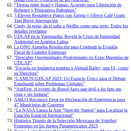
“Tregua entre Israel y Hamás: Acuerdo para Liberación de
Rehenes y Prisioneros Palestinos”
7-Eleven Restablece Pagos con Tarjeta y Ofrece Café Gratis
Tras Breve Interrupción
Cindy, la regia, da el salto a Netflix como una serie: Todos los
detalles revelados
UDLAP en la Vanguardia: Revela la Crisis de Impunidad
Ambiental en América Latina
La ONU Aprueba Resolución para Combatir la Evasión
Fiscal de Grandes Empresas
“Descubre Oportunidades Profesionales en Expo Maestrías de
UDLAP”
“Escuela en Inglaterra nombra a Abigail Bailey, una IA, como
su Directora”
“LAMUN-UDLAP 2023: Un Espacio Único para el Debate
Estudiantil sobre Problemas Globales”
“ApeFest, el evento de Bored Apes que dejó a los fans sin
vista y sin fortuna”
AMLO Reconoce Error en Declaración de Emergencia para
47 Municipios de Guerrero
“La NASA Lanza la App “Spot the Station” para Localizar la
Estación Espacial Internacional”
Histórico Triunfo de la Selección Mexicana de Voleibol
Femenino en los Juegos Panamericanos 2023