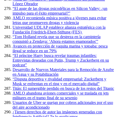
López Obrador
“El auge de las drogas psicodélicas en Silicon Valley: ¿un
impulso para el éxito empresarial?”
AMLO recomienda música positiva a jóvenes para evitar
letras que promueven drogas y violencia
Universidad UDLAP establece alianza estratégica con la
Fundación Friedrich-Ebert-Stiftung (FES)
“Tom Holland revela que su destreza en la carpintería
conquistó a Zendaya: ‘Ahora estamos enamorados'”
Avances en protección de vaquita marina y totoaba: pesca
ilegal se reduce en un 79%
“El príncipe Harry busca revelar traumas infantiles:
Entrevistas deseadas con Putin, Trump y Zuckerberg en su
podcast”
Desarrollo de Nuevos Materiales para la Remoción de Azufre
en Agua y su Potabilización
“Disputa deportiva y rivalidad empresarial: Zuckerberg y
Musk se enfrentan en el ring y en el mercado digital”
Titán: El sumergible perdido en busca de los restos del Titanic
AMLO abandona aviones comerciales y se traslada en jets
militares en el tramo final de su sexenio
Usuarios de Uber se quejan por cobros adicionales por el uso
del aire acondicionado
¿Tienen derechos de autor las imágenes generadas con
Inteligencia Artificial? Te lo explicamos.