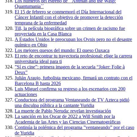
Los números del estreno de ´´Antman and the Wasp:
Quantumania´´
El 15 de febrero se conmemoró el Día Internacional del
Cáncer Infantil con el objetivo de promover la detección
temprana de la enfermedad
Till, la película biográfica sobre un crimen de racismo fue
proyectada en la Casa Blanca
A Estados Unidos le preocupan los Ovnis pero no el desastre
químico en Ohio
Los mejores quesos del mundo: El queso Oaxaca
El reto de encontrar tu trayectoria profesional: elige la carrera
universitaria ideal para ti
”Sí es cine”: primera imagen de la secuela “Joker: Folie à
Deux”
Julián Araujo, futbolista mexicano, firmará un contrato con el
Barcelona B hasta 2026
Luis Miguel confirma su regreso a los escenarios con 200
actuaciones
Conductora del programa Ventaneando de TV Azteca pidió
una disculpa pública a la cantante Yuridia
La muerte de Pablo Neruda: revelan investigación
La sanción en los Oscar de 2022 a Will Smith por la
Academia de las Artes y las Ciencias Cinematográficas
Continúa la polémica del programa ”ventaneando” por el caso
de Yuridia