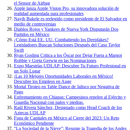
el Sensor de Airbag
Apple lanza Apple Vision Pro, su innovadora solución de
realidad aumentada para profesionales
Nayib Bukele es reelegido como presidente de El Salvador en
medio de controversias
Diablos Rojos y Yankees de Nueva York Disputarán Dos
Partidos en México
¿Cómo Está EE. UU. Combatiendo los Deepfakes?
Legisladores Buscan Soluciones Después del Caso Taylor
Swift
Ryan Gosling Critica a los Óscar por Dejar Fuera a Margot
Robbie y Greta Gerwig en las Nominaciones
Expo Maestrías UDLAP: Descubre Tu Futuro Profesional en
un Solo Lugar
¡Las 10 Mejores Oportunidades Laborales en México!
Descubre los Empleos en Auge
Mortal Tiroteo en Table Dance de Jalisco por Negativa de
Pago
Enfrentamiento en Chiapas: Campesinos repelen al Ejército y
Guardia Nacional con palos y piedras.
Raúl Rivera Sánchez, Designado como Head Coach de los
Aztecas UDLAP
Fuga de Capitales en México al Cierre del 2023: Un Reto
Económico Pendiente
“La Sociedad de la Nieve”: Resurge la Tragedia de los Andes