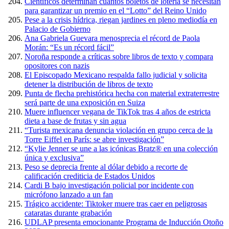
Científicos determinan cuántos boletos de lotería se necesitan
para garantizar un premio en el “Lotto” del Reino Unido
Pese a la crisis hídrica, riegan jardines en pleno mediodía en
Palacio de Gobierno
Ana Gabriela Guevara menosprecia el récord de Paola
Morán: “Es un récord fácil”
Noroña responde a críticas sobre libros de texto y compara
opositores con nazis
El Episcopado Mexicano respalda fallo judicial y solicita
detener la distribución de libros de texto
Punta de flecha prehistórica hecha con material extraterrestre
será parte de una exposición en Suiza
Muere influencer vegana de TikTok tras 4 años de estricta
dieta a base de frutas y sin agua
“Turista mexicana denuncia violación en grupo cerca de la
Torre Eiffel en París: se abre investigación”
“Kylie Jenner se une a las icónicas Bratz® en una colección
única y exclusiva”
Peso se deprecia frente al dólar debido a recorte de
calificación crediticia de Estados Unidos
Cardi B bajo investigación policial por incidente con
micrófono lanzado a un fan
Trágico accidente: Tiktoker muere tras caer en peligrosas
cataratas durante grabación
UDLAP presenta emocionante Programa de Inducción Otoño