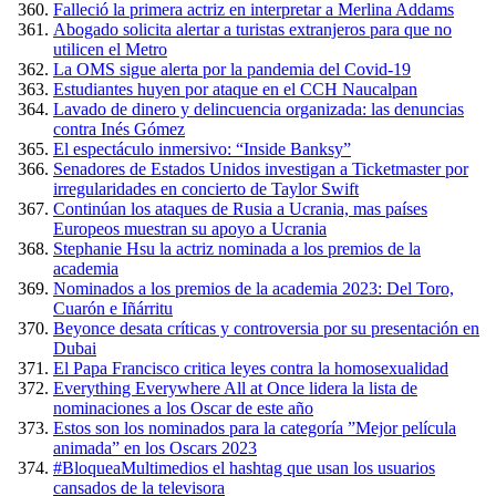
Falleció la primera actriz en interpretar a Merlina Addams
Abogado solicita alertar a turistas extranjeros para que no
utilicen el Metro
La OMS sigue alerta por la pandemia del Covid-19
Estudiantes huyen por ataque en el CCH Naucalpan
Lavado de dinero y delincuencia organizada: las denuncias
contra Inés Gómez
El espectáculo inmersivo: “Inside Banksy”
Senadores de Estados Unidos investigan a Ticketmaster por
irregularidades en concierto de Taylor Swift
Continúan los ataques de Rusia a Ucrania, mas países
Europeos muestran su apoyo a Ucrania
Stephanie Hsu la actriz nominada a los premios de la
academia
Nominados a los premios de la academia 2023: Del Toro,
Cuarón e Iñárritu
Beyonce desata críticas y controversia por su presentación en
Dubai
El Papa Francisco critica leyes contra la homosexualidad
Everything Everywhere All at Once lidera la lista de
nominaciones a los Oscar de este año
Estos son los nominados para la categoría ”Mejor película
animada” en los Oscars 2023
#BloqueaMultimedios el hashtag que usan los usuarios
cansados de la televisora