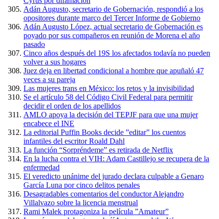
Cyrus por difamación
Adán Augusto, secretario de Gobernación, respondió a los
opositores durante marco del Tercer Informe de Gobierno
Adán Augusto López, actual secretario de Gobernación es
poyado por sus compañeros en reunión de Morena el año
pasado
Cinco años después del 19S los afectados todavía no pueden
volver a sus hogares
Juez deja en libertad condicional a hombre que apuñaló 47
veces a su pareja
Las mujeres trans en México: los retos y la invisibilidad
Se el artículo 58 del Código Civil Federal para permitir
decidir el orden de los apellidos
AMLO apoya la decisión del TEPJF para que una mujer
encabece el INE
La editorial Puffin Books decide ”editar” los cuentos
infantiles del escritor Roald Dahl
La función “Sorpréndeme” es retirada de Netflix
En la lucha contra el VIH: Adam Castillejo se recupera de la
enfermedad
El veredicto unánime del jurado declara culpable a Genaro
García Luna por cinco delitos penales
Desagradables comentarios del conductor Alejandro
Villalvazo sobre la licencia menstrual
Rami Malek protagoniza la película ”Amateur”