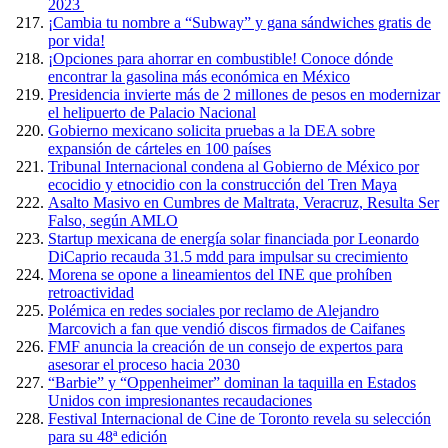
2023
¡Cambia tu nombre a “Subway” y gana sándwiches gratis de
por vida!
¡Opciones para ahorrar en combustible! Conoce dónde
encontrar la gasolina más económica en México
Presidencia invierte más de 2 millones de pesos en modernizar
el helipuerto de Palacio Nacional
Gobierno mexicano solicita pruebas a la DEA sobre
expansión de cárteles en 100 países
Tribunal Internacional condena al Gobierno de México por
ecocidio y etnocidio con la construcción del Tren Maya
Asalto Masivo en Cumbres de Maltrata, Veracruz, Resulta Ser
Falso, según AMLO
Startup mexicana de energía solar financiada por Leonardo
DiCaprio recauda 31.5 mdd para impulsar su crecimiento
Morena se opone a lineamientos del INE que prohíben
retroactividad
Polémica en redes sociales por reclamo de Alejandro
Marcovich a fan que vendió discos firmados de Caifanes
FMF anuncia la creación de un consejo de expertos para
asesorar el proceso hacia 2030
“Barbie” y “Oppenheimer” dominan la taquilla en Estados
Unidos con impresionantes recaudaciones
Festival Internacional de Cine de Toronto revela su selección
para su 48ª edición