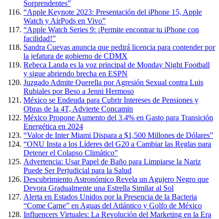
Sorprendentes”
“Apple Keynote 2023: Presentación del iPhone 15, Apple
Watch y AirPods en Vivo”
“Apple Watch Series 9: ¡Permite encontrar tu iPhone con
facilidad!”
Sandra Cuevas anuncia que pedirá licencia para contender por
la jefatura de gobierno de CDMX
Rebeca Landa es la voz principal de Monday Night Football
y sigue abriendo brecha en ESPN
Juzgado Admite Querella por Agresión Sexual contra Luis
Rubiales por Beso a Jenni Hermoso
México se Endeuda para Cubrir Intereses de Pensiones y
Obras de la 4T, Advierte Concamin
México Propone Aumento del 3.4% en Gasto para Transición
Energética en 2024
“Valor de Inter Miami Dispara a $1,500 Millones de Dólares”
“ONU Insta a los Líderes del G20 a Cambiar las Reglas para
Detener el Colapso Climático”
Advertencia: Usar Papel de Baño para Limpiarse la Nariz
Puede Ser Perjudicial para la Salud
Descubrimiento Astronómico Revela un Agujero Negro que
Devora Gradualmente una Estrella Similar al Sol
Alerta en Estados Unidos por la Presencia de la Bacteria
“Come Carne” en Aguas del Atlántico y Golfo de México
Influencers Virtuales: La Revolución del Marketing en la Era