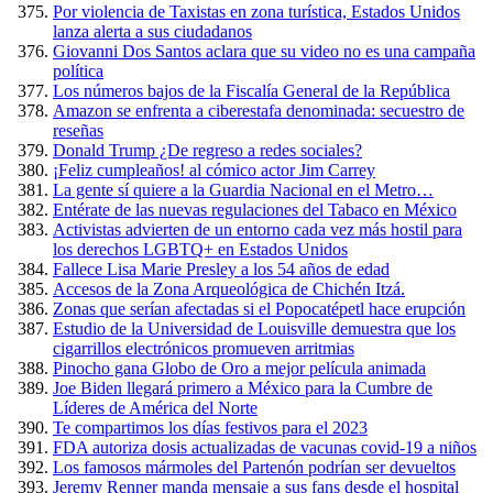
Por violencia de Taxistas en zona turística, Estados Unidos
lanza alerta a sus ciudadanos
Giovanni Dos Santos aclara que su video no es una campaña
política
Los números bajos de la Fiscalía General de la República
Amazon se enfrenta a ciberestafa denominada: secuestro de
reseñas
Donald Trump ¿De regreso a redes sociales?
¡Feliz cumpleaños! al cómico actor Jim Carrey
La gente sí quiere a la Guardia Nacional en el Metro…
Entérate de las nuevas regulaciones del Tabaco en México
Activistas advierten de un entorno cada vez más hostil para
los derechos LGBTQ+ en Estados Unidos
Fallece Lisa Marie Presley a los 54 años de edad
Accesos de la Zona Arqueológica de Chichén Itzá.
Zonas que serían afectadas si el Popocatépetl hace erupción
Estudio de la Universidad de Louisville demuestra que los
cigarrillos electrónicos promueven arritmias
Pinocho gana Globo de Oro a mejor película animada
Joe Biden llegará primero a México para la Cumbre de
Líderes de América del Norte
Te compartimos los días festivos para el 2023
FDA autoriza dosis actualizadas de vacunas covid-19 a niños
Los famosos mármoles del Partenón podrían ser devueltos
Jeremy Renner manda mensaje a sus fans desde el hospital