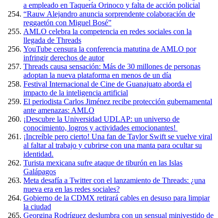
a empleado en Taquería Orinoco y falta de acción policial
“Rauw Alejandro anuncia sorprendente colaboración de
reggaetón con Miguel Bosé”
AMLO celebra la competencia en redes sociales con la
llegada de Threads
YouTube censura la conferencia matutina de AMLO por
infringir derechos de autor
Threads causa sensación: Más de 30 millones de personas
adoptan la nueva plataforma en menos de un día
Festival Internacional de Cine de Guanajuato aborda el
impacto de la inteligencia artificial
El periodista Carlos Jiménez recibe protección gubernamental
ante amenazas: AMLO
¡Descubre la Universidad UDLAP: un universo de
conocimiento, logros y actividades emocionantes!
¡Increíble pero cierto! Una fan de Taylor Swift se vuelve viral
al faltar al trabajo y cubrirse con una manta para ocultar su
identidad.
Turista mexicana sufre ataque de tiburón en las Islas
Galápagos
Meta desafía a Twitter con el lanzamiento de Threads: ¿una
nueva era en las redes sociales?
Gobierno de la CDMX retirará cables en desuso para limpiar
la ciudad
Georgina Rodríguez deslumbra con un sensual minivestido de