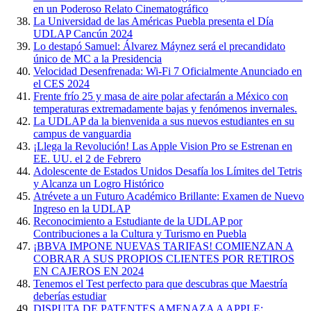
en un Poderoso Relato Cinematográfico
La Universidad de las Américas Puebla presenta el Día
UDLAP Cancún 2024
Lo destapó Samuel: Álvarez Máynez será el precandidato
único de MC a la Presidencia
Velocidad Desenfrenada: Wi-Fi 7 Oficialmente Anunciado en
el CES 2024
Frente frío 25 y masa de aire polar afectarán a México con
temperaturas extremadamente bajas y fenómenos invernales.
La UDLAP da la bienvenida a sus nuevos estudiantes en su
campus de vanguardia
¡Llega la Revolución! Las Apple Vision Pro se Estrenan en
EE. UU. el 2 de Febrero
Adolescente de Estados Unidos Desafía los Límites del Tetris
y Alcanza un Logro Histórico
Atrévete a un Futuro Académico Brillante: Examen de Nuevo
Ingreso en la UDLAP
Reconocimiento a Estudiante de la UDLAP por
Contribuciones a la Cultura y Turismo en Puebla
¡BBVA IMPONE NUEVAS TARIFAS! COMIENZAN A
COBRAR A SUS PROPIOS CLIENTES POR RETIROS
EN CAJEROS EN 2024
Tenemos el Test perfecto para que descubras que Maestría
deberías estudiar
DISPUTA DE PATENTES AMENAZA A APPLE: