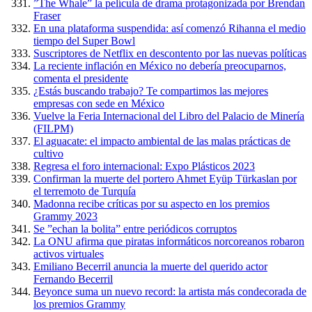
”The Whale” la película de drama protagonizada por Brendan
Fraser
En una plataforma suspendida: así comenzó Rihanna el medio
tiempo del Super Bowl
Suscriptores de Netflix en descontento por las nuevas políticas
La reciente inflación en México no debería preocuparnos,
comenta el presidente
¿Estás buscando trabajo? Te compartimos las mejores
empresas con sede en México
Vuelve la Feria Internacional del Libro del Palacio de Minería
(FILPM)
El aguacate: el impacto ambiental de las malas prácticas de
cultivo
Regresa el foro internacional: Expo Plásticos 2023
Confirman la muerte del portero Ahmet Eyüp Türkaslan por
el terremoto de Turquía
Madonna recibe críticas por su aspecto en los premios
Grammy 2023
Se ”echan la bolita” entre periódicos corruptos
La ONU afirma que piratas informáticos norcoreanos robaron
activos virtuales
Emiliano Becerril anuncia la muerte del querido actor
Fernando Becerril
Beyonce suma un nuevo record: la artista más condecorada de
los premios Grammy