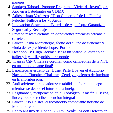
mujeres
Santiago Taboada Propone Programa “Vivienda Joven” para
Apoyar a Estudiantes en CDMX
Adiós a Juan Verduzco, “Don Camerino” de La Familia
Peluche: Fallece a los 78 Años
Innovación Sostenible: “Baterías de Agua” que Garantizan
Seguridad y Reciclaje
Profepa rescata elefanta en condiciones precarias cercana a
carretera
Fallece Sasha Montenegro, ícono del “Cine de ficheras” y
viuda del expresidente López Portillo
Deadpool 3: Hugh Jackman lanza un ‘dardo’ al estreno del
tráiler y Ryan Reynolds le responde
¡Kansas City Chiefs se coronan como campeones de la NFL
en una emocionante final!
Espectacular estreno de ‘Dune: Parte Dos’ en el Auditorio
Nacional: Timothée Chalamet, Zendaya y elenco deslumbran
en la alfombra roja.
Audi advierte a trabajadores: estabilidad laboral en juego
mientras se decide el futuro de la huelga
Resguardo y recuperación en el Zoológico Tamatán: Osezna,
lince y ocelote reciben atención integral
Fallece Pilo Chistes, el reconocido comediante norteño de
Montemorelos
Retiro Masivo de Honda: 750 mil Vehículos con Defecto en