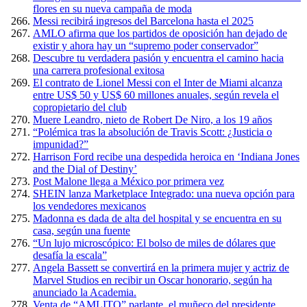
flores en su nueva campaña de moda
Messi recibirá ingresos del Barcelona hasta el 2025
AMLO afirma que los partidos de oposición han dejado de
existir y ahora hay un “supremo poder conservador”
Descubre tu verdadera pasión y encuentra el camino hacia
una carrera profesional exitosa
El contrato de Lionel Messi con el Inter de Miami alcanza
entre US$ 50 y US$ 60 millones anuales, según revela el
copropietario del club
Muere Leandro, nieto de Robert De Niro, a los 19 años
“Polémica tras la absolución de Travis Scott: ¿Justicia o
impunidad?”
Harrison Ford recibe una despedida heroica en ‘Indiana Jones
and the Dial of Destiny’
Post Malone llega a México por primera vez
SHEIN lanza Marketplace Integrado: una nueva opción para
los vendedores mexicanos
Madonna es dada de alta del hospital y se encuentra en su
casa, según una fuente
“Un lujo microscópico: El bolso de miles de dólares que
desafía la escala”
Angela Bassett se convertirá en la primera mujer y actriz de
Marvel Studios en recibir un Oscar honorario, según ha
anunciado la Academia.
Venta de “AMLITO” parlante, el muñeco del presidente