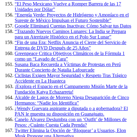
“El Peso Mexicano Vuelve a Romper Barrera de las 17
Unidades por Dólar”
“Energía Verde: Proyectos de Hidrógeno y Amoníaco en el
Sureste de México Impulsan el Futuro Sostenible”
Google Eliminará Cuentas Inactivas: Cómo Salvar tus Datos
“Trazando Nuevos Caminos Lunares: La India se Prepara
para un Aterrizaje Histórico en el Polo Sur Lunar”
“Fin de una Era: Netflix Anuncia el Cierre del Servicio de
Entrega de DVD Después de 25 Años”
Greenpeace Critica Objetivos Climáticos de la Fórmula 1
como un “Lavado de Cara”
Susana Baca Recuerda a Víctimas de Protestas en Perú
Durante Concierto de Natalia Lafourcade
Ciclistas Exigen Mayor Seguridad y Respeto Tras Trágico
Accidente en La Huasteca
¡Explora el Espacio en el Campamento Misión Marte de la
Fundación Katya Echazarreta!
Alcalde de Lagos de Moreno Niega Desaparición de Cinco
Hermanos: “Nadie los Identifica”
¿Wendy Guevara aspirante a diputada o a gobernadora? El
PAN le muestra su disposición en Guanajuato.
Canelo Álvarez Deslumbra con un ‘Outfit’ de Millones de
Pesos: ¿Cuánto Cuesta Cada Prenda?
Twitter Elimina la Opción de ‘Bloquear’ a Usuarios, Elon
Musk Propone una Alternativa