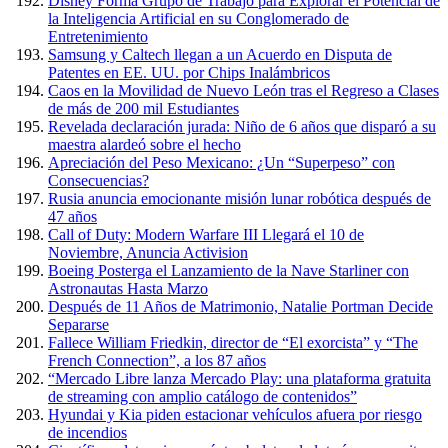
Disney Forma Grupo de Trabajo para Explorar el Potencial de
la Inteligencia Artificial en su Conglomerado de
Entretenimiento
Samsung y Caltech llegan a un Acuerdo en Disputa de
Patentes en EE. UU. por Chips Inalámbricos
Caos en la Movilidad de Nuevo León tras el Regreso a Clases
de más de 200 mil Estudiantes
Revelada declaración jurada: Niño de 6 años que disparó a su
maestra alardeó sobre el hecho
Apreciación del Peso Mexicano: ¿Un “Superpeso” con
Consecuencias?
Rusia anuncia emocionante misión lunar robótica después de
47 años
Call of Duty: Modern Warfare III Llegará el 10 de
Noviembre, Anuncia Activision
Boeing Posterga el Lanzamiento de la Nave Starliner con
Astronautas Hasta Marzo
Después de 11 Años de Matrimonio, Natalie Portman Decide
Separarse
Fallece William Friedkin, director de “El exorcista” y “The
French Connection”, a los 87 años
“Mercado Libre lanza Mercado Play: una plataforma gratuita
de streaming con amplio catálogo de contenidos”
Hyundai y Kia piden estacionar vehículos afuera por riesgo
de incendios