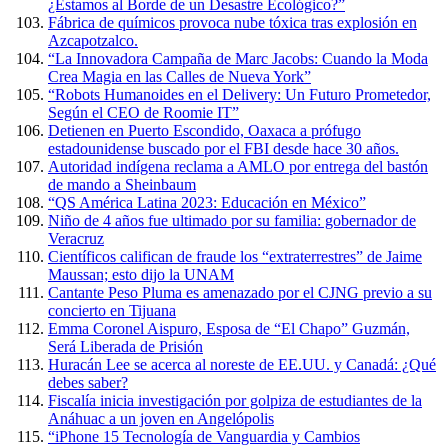
¿Estamos al Borde de un Desastre Ecológico?”
Fábrica de químicos provoca nube tóxica tras explosión en
Azcapotzalco.
“La Innovadora Campaña de Marc Jacobs: Cuando la Moda
Crea Magia en las Calles de Nueva York”
“Robots Humanoides en el Delivery: Un Futuro Prometedor,
Según el CEO de Roomie IT”
Detienen en Puerto Escondido, Oaxaca a prófugo
estadounidense buscado por el FBI desde hace 30 años.
Autoridad indígena reclama a AMLO por entrega del bastón
de mando a Sheinbaum
“QS América Latina 2023: Educación en México”
Niño de 4 años fue ultimado por su familia: gobernador de
Veracruz
Científicos califican de fraude los “extraterrestres” de Jaime
Maussan; esto dijo la UNAM
Cantante Peso Pluma es amenazado por el CJNG previo a su
concierto en Tijuana
Emma Coronel Aispuro, Esposa de “El Chapo” Guzmán,
Será Liberada de Prisión
Huracán Lee se acerca al noreste de EE.UU. y Canadá: ¿Qué
debes saber?
Fiscalía inicia investigación por golpiza de estudiantes de la
Anáhuac a un joven en Angelópolis
“iPhone 15 Tecnología de Vanguardia y Cambios