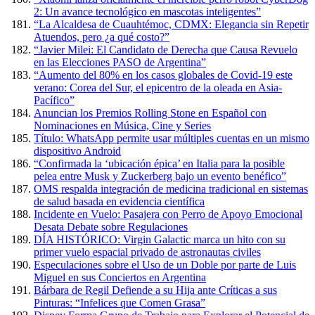
2: Un avance tecnológico en mascotas inteligentes”
“La Alcaldesa de Cuauhtémoc, CDMX: Elegancia sin Repetir
Atuendos, pero ¿a qué costo?”
“Javier Milei: El Candidato de Derecha que Causa Revuelo
en las Elecciones PASO de Argentina”
“Aumento del 80% en los casos globales de Covid-19 este
verano: Corea del Sur, el epicentro de la oleada en Asia-
Pacífico”
Anuncian los Premios Rolling Stone en Español con
Nominaciones en Música, Cine y Series
Título: WhatsApp permite usar múltiples cuentas en un mismo
dispositivo Android
“Confirmada la ‘ubicación épica’ en Italia para la posible
pelea entre Musk y Zuckerberg bajo un evento benéfico”
OMS respalda integración de medicina tradicional en sistemas
de salud basada en evidencia científica
Incidente en Vuelo: Pasajera con Perro de Apoyo Emocional
Desata Debate sobre Regulaciones
DÍA HISTÓRICO: Virgin Galactic marca un hito con su
primer vuelo espacial privado de astronautas civiles
Especulaciones sobre el Uso de un Doble por parte de Luis
Miguel en sus Conciertos en Argentina
Bárbara de Regil Defiende a su Hija ante Críticas a sus
Pinturas: “Infelices que Comen Grasa”