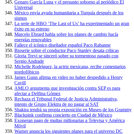
Genaro García Luna y el presunto soborno al periódico El
Universal
México envía ayuda humanitaria a Turquía después de los
sismos
La serie de HBO ‘The Last of Us’ ha experimentado un gran
éxito en su estreno
Marcelo Ebrard habla sobre los planes de cambio hacía
energías renovables
Fallece el icónico diseñador español Paco Rabanne
Bioserie sobre el conductor Paco Stanley desata críticas
Gloria Trevi se sinceró sobre su tormentoso pasado con
Sergio Andrade
Michelle Rodríguez, la actriz mexicana, recibe comentarios
gordofóbicos
James Gunn afirma en video no haber despedido a Henry
Cavill
AMLO argumenta que investigación contra SEP es para
afectar a Delfina Gómez
Rechaza el Tribunal Federal de Justicia Administrativa,
intento de Grupo Elektra de no pagar al SAT
Shakira tendrá su propia exposición en Museo de los Grammy
Blackpink confirma concierto en Ciudad de México
Exoneran pago de multas millonarias a Televisa y América
Móvil
Warner anuncia los siguientes planes para el universo DC