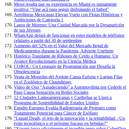
Messi resalta que su experiencia en Miami es sumamente
positiva: “Vine acá para seguir disfrutando el futbol”
Aerolíneas Mexicanas Elevan Vuelo con Flotas Históricas y
Ambiciones de Categoría 1
Lagos de Moreno: Una Ciudad Marcada por la Desaparición
de sus Jóvenes
WhatsApp dejará de funcionar en estos modelos de teléfonos
celulares a partir del 30 de septiembre
Aumento del 52% en el Valor del Mercado Ilegal de
Medicamentos durante la Pandemia, Advierte Unefarm
Histórico Trasplante de Riñones de Cerdo a Humano: Un
Avance Revolucionario en la Ciencia Médica
COBOL: Un Lenguaje de Programación que Desafía la
Obsolescencia
Venta de Monedas del Ajolote Causa Euforia y Largas Filas
en el Zoológico de Chapultepec
Video de Oso “Agradeciendo” a Automovilista por Cederle el
Paso Causa Sensación en Redes Sociales
12 Ciudades Latinoamericanas y Caribeñas se Unen a
Programa de Sostenibilidad de Estados Unidos
Estudio Europeo Evalúa Radioterapia de Protones como
Tratamiento Potencial para Cáncer de Esófago
“Liquid Death, el reto de la innovación y la rentabilidad: ¿Un
éxito tecnológico o el próximo fracaso en bebidas?”
“Xiaomi lanza oficialmente el increíble perro robot CyberDog