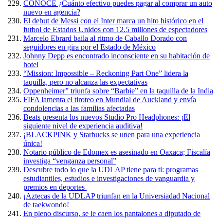
CONOCE ¿Cuánto efectivo puedes pagar al comprar un auto
nuevo en agencia?
El debut de Messi con el Inter marca un hito histórico en el
futbol de Estados Unidos con 12.5 millones de espectadores
Marcelo Ebrard baila al ritmo de Caballo Dorado con
seguidores en gira por el Estado de México
Johnny Depp es encontrado inconsciente en su habitación de
hotel
“Mission: Impossible – Reckoning Part One” lidera la
taquilla, pero no alcanza las expectativas
Oppenheimer” triunfa sobre “Barbie” en la taquilla de la India
FIFA lamenta el tiroteo en Mundial de Auckland y envía
condolencias a las familias afectadas
Beats presenta los nuevos Studio Pro Headphones: ¡El
siguiente nivel de experiencia auditiva!
¡BLACKPINK y Starbucks se unen para una experiencia
única!
Notario público de Edomex es asesinado en Oaxaca; Fiscalía
investiga “venganza personal”
Descubre todo lo que la UDLAP tiene para ti: programas
estudiantiles, estudios e investigaciones de vanguardia y
premios en deportes
¡Aztecas de la UDLAP triunfan en la Universiadad Nacional
de taekwondo!
En pleno discurso, se le caen los pantalones a diputado de