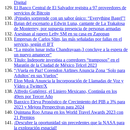
Digital
El Banco Central de El Salvador registra a 97 proveedores de
servicios de Bitcoin
¡Pringles sorprende con un sabor único: “Everything Bagel”!
Bajan del escenario a Edwin Luna, cantante de La Trakalosa
de Monterrey, por supuesta presencia de personas armadas
Asesinan al rapero Lefty SM en su casa en Zapopan
Empresas de Carlos Slim, las más señaladas por fallas en el
servicio, según el IFT
“La misión lunar india Chandrayaan-3 concluye a la espera de
un nuevo amanecer”
Título: Indeporte investiga a corredores “tramposos” en el
Maratón de la Ciudad de México Telcel 2023
“¡Vuela en Paz! Corendon Airlines Anuncia Zona ‘Solo para
Adultos’ en sus Vuelos”
Elon Musk Anuncia la Incorporación de Llamadas de Voz y
Vídeo a Twitter/X
Alfredo Gutiérrez, el Liniero Mexicano, Continúa en los
49ers por Tercer Año
Banxico Eleva Pronóstico de Crecimiento del PIB a 3% para
2023 y Mejora Perspectivas para 2024
Quintana Roo Arrasa en los World Travel Awards 2023 con
21 Premios
¡Descubre la oportunidad sin precedentes que la NASA para
la exploración espacial!