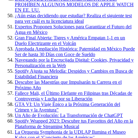
PROHÍBEN ALGUNOS MODELOS DE APPLE WATCH
EN EE. UU.
¿Aún estas decidiendo que estudiar? Realiza el siguiente test
para ver cuál es tu licenciatura ideal
Expertos Proponen Soluciones para Garantizar el Futuro del
Agua en México
Gran Final Abierta: Tigres y América Empatan 1-1 en un
Duelo Electrizante en el Volcán
Aprobada Ampliación Histórica: Paternidad en México Puede
Ser de hasta 30 Días con Goce de Sueldo
Navegando por la Encrucijada Digital: Cookies, Privacidad y
Personalización en la Web
Spotify Ajusta su Melodía: Despidos y Cambios en Busca de
Estabilidad Financiera
Descubre las Maestrías que Impulsarán tu Carrera en el
Próximo Año
Fallece Mali, el Último Elefante en Filipinas tras Décadas de
Controversia y Lucha por su Liberación
GTA VI: Un Viaje Épico a la Próxima Generación del
Crimen y la Aventura”
Un Año de Evolución: La Transformación de ChatGPT
Spotify Wrapped 2023: Descubre tus Favoritos del Año en la
Plataforma de Streaming Musical
La Orquesta Symphonia de la UDLAP Ilumina el Museo
Kaluz con el ‘Concierto de las Américas’