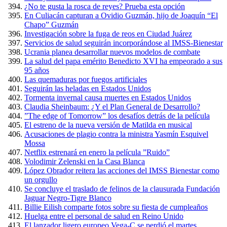
¿No te gusta la rosca de reyes? Prueba esta opción
En Culiacán capturan a Ovidio Guzmán, hijo de Joaquín “El
Chapo” Guzmán
Investigación sobre la fuga de reos en Ciudad Juárez
Servicios de salud seguirán incorporándose al IMSS-Bienestar
Ucrania planea desarrollar nuevos modelos de combate
La salud del papa emérito Benedicto XVI ha empeorado a sus
95 años
Las quemaduras por fuegos artificiales
Seguirán las heladas en Estados Unidos
Tormenta invernal causa muertes en Estados Unidos
Claudia Sheinbaum: ¿Y el Plan General de Desarrollo?
”The edge of Tomorrow” los desafíos detrás de la película
El estreno de la nueva versión de Matilda en musical
Acusaciones de plagio contra la ministra Yasmín Esquivel
Mossa
Netflix estrenará en enero la película ”Ruido”
Volodimir Zelenski en la Casa Blanca
López Obrador reitera las acciones del IMSS Bienestar como
un orgullo
Se concluye el traslado de felinos de la clausurada Fundación
Jaguar Negro-Tigre Blanco
Billie Eilish comparte fotos sobre su fiesta de cumpleaños
Huelga entre el personal de salud en Reino Unido
El lanzador ligero europeo Vega-C se perdió el martes