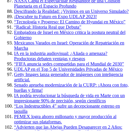
NASA Capta el Espectacular Resplandor de una Colisión
Planetaria en el Espacio Profundo
Descifrando la Realidad: ¿Vivimos en un Universo Simulado?
¡Descubre tu Futuro en Expo UDLAP 2023!
“Tecnología y Progreso: El Camino de Hyundai en México”
“Radical: Historia Real que Debuta”
Embajadora de Israel en México critica la postura neutral del
Gobierno
Mexicanos Varados en Israel: Operación de Repatriación en
Marcha
IA en la industria audiovisual: ¿Aliada o amenaza?
Productoras debaten ventajas y riesgos
“FIFA anuncia sedes compartidas para el Mundial de 2030”
UDLAP en el Top 5 de Universidades Privadas de México
Getty Images lanza generador de imágenes con inteligencia
artificial.
Senado aprueba modernización de la CURP: ¡Ahora con foto,
huellas y firma!
IA podría revolucionar la búsqueda de vida en Marte con un
impresionante 90% de precisión, según científicos
“Los Indestructibles 4” sufre un decepcionante estreno en
taquilla
PEMEX logra ahorro millonario y mayor producción al
optimizar sus plataformas.
“Advierten que las Abejas Pueden Desaparecer en 2 Años: