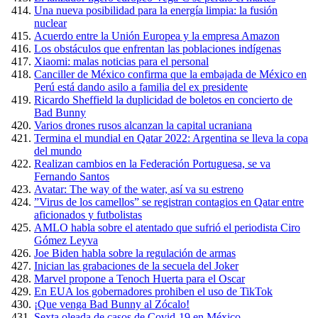
Una nueva posibilidad para la energía limpia: la fusión
nuclear
Acuerdo entre la Unión Europea y la empresa Amazon
Los obstáculos que enfrentan las poblaciones indígenas
Xiaomi: malas noticias para el personal
Canciller de México confirma que la embajada de México en
Perú está dando asilo a familia del ex presidente
Ricardo Sheffield la duplicidad de boletos en concierto de
Bad Bunny
Varios drones rusos alcanzan la capital ucraniana
Termina el mundial en Qatar 2022: Argentina se lleva la copa
del mundo
Realizan cambios en la Federación Portuguesa, se va
Fernando Santos
Avatar: The way of the water, así va su estreno
”Virus de los camellos” se registran contagios en Qatar entre
aficionados y futbolistas
AMLO habla sobre el atentado que sufrió el periodista Ciro
Gómez Leyva
Joe Biden habla sobre la regulación de armas
Inician las grabaciones de la secuela del Joker
Marvel propone a Tenoch Huerta para el Oscar
En EUA los gobernadores prohiben el uso de TikTok
¡Que venga Bad Bunny al Zócalo!
Sexta oleada de casos de Covid-19 en México