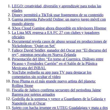
LEGO: creatividad, diversión y aprendizaje para todas las
edades
Disney permitirá a TikTok usar fragmentos de su contenido
Garena presenta Palworld Online: un nuevo juego móvil con
mundo abierto
Xbox Cloud Gaming ahora disponible en televisores Hisense
La Liga MX regresa a EA FC 27 con clubes y jugadores
oficiales
Documental revela casos de abuso sexual en producciones de
Nickelodeon: ‘Quiet on Set’
Fallece David Seidler, ganador del Oscar por “El discurso del
rey”, mientras pescaba en Nueva Zelanda
Presentación del libro “En torno al Guernica. Diálogo entre
Picasso y Fernández Carrión” en el Salón de la Plástica
Mexicana del INBAL
YouTube rediseña su app para TV para destacar los
comentarios sin ocultar el video
Peso Pluma es el más grande nuevo artista del planeta:
Rolling Stone
Fiscalía de Jalisco confirma secuestro del periodista Jaime
Barrera por sujetos armados
Godzilla da la sorpresa y vence a Guardianes de la Galaxia y
Napoleón en el Oscar
Sujeto con hacha irrumpe en UTEG Guadalajara y mata a dos