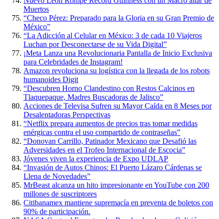
Nuevo León Rompe Récord Guinness con un Macro altar de
Muertos
“Checo Pérez: Preparado para la Gloria en su Gran Premio de
México”
“La Adicción al Celular en México: 3 de cada 10 Viajeros
Luchan por Desconectarse de su Vida Digital”
¡Meta Lanza una Revolucionaria Pantalla de Inicio Exclusiva
para Celebridades de Instagram!
Amazon revoluciona su logística con la llegada de los robots
humanoides Digit
“Descubren Horno Clandestino con Restos Calcinos en
Tlaquepaque, Madres Buscadoras de Jalisco”
Acciones de Televisa Sufren su Mayor Caída en 8 Meses por
Desalentadoras Perspectivas
“Netflix prepara aumentos de precios tras tomar medidas
enérgicas contra el uso compartido de contraseñas”
“Donovan Carrillo, Patinador Mexicano que Desafió las
Adversidades en el Trofeo Internacional de Escocia”
Jóvenes viven la experiencia de Expo UDLAP
“Invasión de Autos Chinos: El Puerto Lázaro Cárdenas se
Llena de Novedades”
MrBeast alcanza un hito impresionante en YouTube con 200
millones de suscriptores
Citibanamex mantiene supremacía en preventa de boletos con
90% de participación.