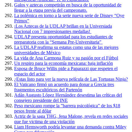
Galos y aztecas competirán en busca de la oportunidad de
llegar a la etapa previa del campeonato.
La polémica en torno a la serie nueva serie de Disney “Oye
Primos”
¡Los Aztecas de la UDLAP brillan en la Universiada
Nacional con 7 impresionantes medallas!
UDLAP presenta oportunidad para los estudiantes de
preparatoria con la “Semana Pre-Universitaria”
La UDLAP reafirma su estatus como una de las mejores
universidades de México
La vida de Ana Carmona Ruiz y su pasión por el Fútbol
Un respiro para la economía mexicana: baja inflación
Esposa de Bruce Willis pide a Paparazzi que respeten el
espacio del actor
¿Estas listo para ver la nueva película de Las Tortugas Ninja?
El Vaticano firmó un acuerdo para donar a Grecia tres
fragmentos escultóricos del Partenón
Adán Augusto López Hernández desestima las críticas del
consejero presidente del INE
Peso mexicano rompe la ”barrera psicológica” de los $18
pesos frente al dólar
Actriz de la saga THG, Jena Malone, revela en redes sociales
que fue victima de una violación
Liam Hemsworth podría levantar una demanda contra Miley