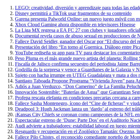
LEGO: creatividad, diversión y aprendizaje para todas las edad
Disney permitirá a TikTok usar fragmentos de su contenido
Garena presenta Palworld Online: un nuevo juego móvil con m
Xbox Cloud Gaming ahora disponible en televisores Hisense
La Liga MX regresa a EA FC 27 con clubes y jugadores oficial
Documental revela casos de abuso sexual en producciones de N
Fallece David Seidler, ganador del Oscar por “El discurso del
Presentación del libro “En torno al Guernica. Diálogo entre P
YouTube rediseña su app para TV para destacar los comentarios 
Peso Pluma es el más grande nuevo artista del planeta: Rolling
Fiscalía de Jalisco confirma secuestro del periodista Jaime Barr
Godzilla da la sorpresa y vence a Guardianes de la Galaxia y 
Sujeto con hacha irrumpe en UTEG Guadalajara y mata a dos 
Santiago Taboada Propone Programa “Vivienda Joven” para 
Adiós a Juan Verduzco, “Don Camerino” de La Familia Peluche
Innovación Sostenible: “Baterías de Agua” que Garantizan Seg
Profepa rescata elefanta en condiciones precarias cercana a carr
Fallece Sasha Montenegro, ícono del “Cine de ficheras” y viuda
Deadpool 3: Hugh Jackman lanza un ‘dardo’ al estreno del trái
¡Kansas City Chiefs se coronan como campeones de la NFL en 
Espectacular estreno de ‘Dune: Parte Dos’ en el Auditorio Nac
Audi advierte a trabajadores: estabilidad laboral en juego mientr
Resguardo y recuperación en el Zoológico Tamatán: Osezna, linc
Fallece Pilo Chistes, el reconocido comediante norteño de Mon