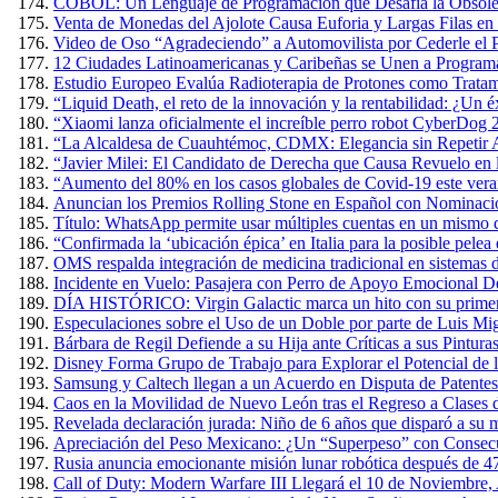
COBOL: Un Lenguaje de Programación que Desafía la Obsole
Venta de Monedas del Ajolote Causa Euforia y Largas Filas en
Video de Oso “Agradeciendo” a Automovilista por Cederle el 
12 Ciudades Latinoamericanas y Caribeñas se Unen a Programa
Estudio Europeo Evalúa Radioterapia de Protones como Tratam
“Liquid Death, el reto de la innovación y la rentabilidad: ¿Un 
“Xiaomi lanza oficialmente el increíble perro robot CyberDog 
“La Alcaldesa de Cuauhtémoc, CDMX: Elegancia sin Repetir A
“Javier Milei: El Candidato de Derecha que Causa Revuelo en
“Aumento del 80% en los casos globales de Covid-19 este verano
Anuncian los Premios Rolling Stone en Español con Nominacio
Título: WhatsApp permite usar múltiples cuentas en un mismo 
“Confirmada la ‘ubicación épica’ en Italia para la posible pel
OMS respalda integración de medicina tradicional en sistemas d
Incidente en Vuelo: Pasajera con Perro de Apoyo Emocional D
DÍA HISTÓRICO: Virgin Galactic marca un hito con su primer v
Especulaciones sobre el Uso de un Doble por parte de Luis Mig
Bárbara de Regil Defiende a su Hija ante Críticas a sus Pintur
Disney Forma Grupo de Trabajo para Explorar el Potencial de l
Samsung y Caltech llegan a un Acuerdo en Disputa de Patente
Caos en la Movilidad de Nuevo León tras el Regreso a Clases 
Revelada declaración jurada: Niño de 6 años que disparó a su m
Apreciación del Peso Mexicano: ¿Un “Superpeso” con Consec
Rusia anuncia emocionante misión lunar robótica después de 4
Call of Duty: Modern Warfare III Llegará el 10 de Noviembre,