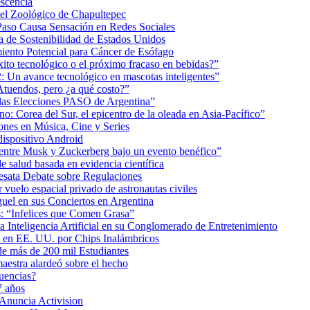
scencia
 el Zoológico de Chapultepec
Paso Causa Sensación en Redes Sociales
 de Sostenibilidad de Estados Unidos
iento Potencial para Cáncer de Esófago
éxito tecnológico o el próximo fracaso en bebidas?”
2: Un avance tecnológico en mascotas inteligentes”
tuendos, pero ¿a qué costo?”
 las Elecciones PASO de Argentina”
: Corea del Sur, el epicentro de la oleada en Asia-Pacífico”
nes en Música, Cine y Series
dispositivo Android
ea entre Musk y Zuckerberg bajo un evento benéfico”
e salud basada en evidencia científica
esata Debate sobre Regulaciones
uelo espacial privado de astronautas civiles
uel en sus Conciertos en Argentina
as: “Infelices que Comen Grasa”
a Inteligencia Artificial en su Conglomerado de Entretenimiento
s en EE. UU. por Chips Inalámbricos
de más de 200 mil Estudiantes
aestra alardeó sobre el hecho
uencias?
7 años
 Anuncia Activision