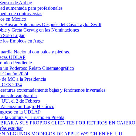
Sensor de Airbag
dad aumentada para profesionales
medio de controversias
dos en México
s Buscan Soluciones Después del Caso Taylor Swift
bbie y Greta Gerwig en las Nominaciones
n Solo Lugar
e los Empleos en Auge
uardia Nacional con palos y piedras.
ztecas UDLAP
nómico Pendiente
en un Poderoso Relato Cinematográfico
AP Cancún 2024
 de MC a la Presidencia
el CES 2024
mperaturas extremadamente bajas y fenómenos invernales.
mpus de vanguardia
. UU. el 2 de Febrero
y Alcanza un Logro Histórico
 Ingreso en la UDLAP
a la Cultura y Turismo en Puebla
RAR A SUS PROPIOS CLIENTES POR RETIROS EN CAJEROS
ías estudiar
EN ALGUNOS MODELOS DE APPLE WATCH EN EE. UU.