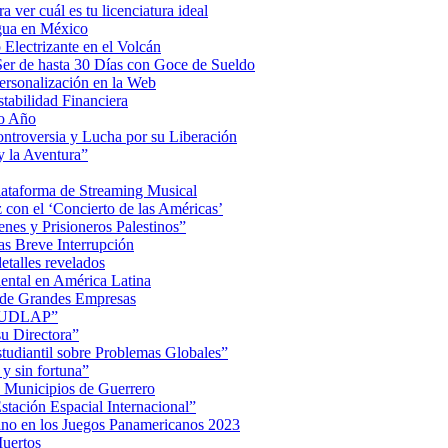
a ver cuál es tu licenciatura ideal
Agua en México
Electrizante en el Volcán
er de hasta 30 Días con Goce de Sueldo
ersonalización en la Web
tabilidad Financiera
mo Año
Controversia y Lucha por su Liberación
 la Aventura”
lataforma de Streaming Musical
on el ‘Concierto de las Américas’
nes y Prisioneros Palestinos”
as Breve Interrupción
detalles revelados
ental en América Latina
 de Grandes Empresas
de UDLAP”
su Directora”
iantil sobre Problemas Globales”
 y sin fortuna”
 Municipios de Guerrero
tación Espacial Internacional”
ino en los Juegos Panamericanos 2023
uertos