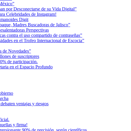
 México”
an por Desconectarse de su Vida Digital”
ara Celebridades de Instagram!
humanoides Digit
paque, Madres Buscadoras de Jalisco”
esalentadoras Perspectivas
cas contra el uso compartido de contraseñas”
dades en el Trofeo Internacional de Escocia”
na de Novedades”
lones de suscriptores
0% de participación.
aria en el Espacio Profundo
Gobierno
archa
 debaten ventajas y riesgos
icial.
uellas y firma!
presionante 90% de precisión, según científicos