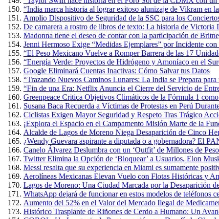
“Taylor Swift hace historia en el Foro Sol de la CDMX con un 
“India marca historia al lograr exitoso alunizaje de Vikram en 
Amplio Dispositivo de Seguridad de la SSC para los Conciertos
De camarera a rostro de libros de texto: La historia de Victoria
Madonna tiene el deseo de contar con la participación de Britn
Jenni Hermoso Exige “Medidas Ejemplares” por Incidente con 
“El Peso Mexicano Vuelve a Romper Barrera de las 17 Unidad
“Energía Verde: Proyectos de Hidrógeno y Amoníaco en el Sure
Google Eliminará Cuentas Inactivas: Cómo Salvar tus Datos
“Trazando Nuevos Caminos Lunares: La India se Prepara para u
“Fin de una Era: Netflix Anuncia el Cierre del Servicio de E
Greenpeace Critica Objetivos Climáticos de la Fórmula 1 com
Susana Baca Recuerda a Víctimas de Protestas en Perú Durante
Ciclistas Exigen Mayor Seguridad y Respeto Tras Trágico Acc
¡Explora el Espacio en el Campamento Misión Marte de la Fun
Alcalde de Lagos de Moreno Niega Desaparición de Cinco Herm
¿Wendy Guevara aspirante a diputada o a gobernadora? El PAN
Canelo Álvarez Deslumbra con un ‘Outfit’ de Millones de Pes
Twitter Elimina la Opción de ‘Bloquear’ a Usuarios, Elon Mus
Messi resalta que su experiencia en Miami es sumamente positiva
Aerolíneas Mexicanas Elevan Vuelo con Flotas Históricas y Am
Lagos de Moreno: Una Ciudad Marcada por la Desaparición de
WhatsApp dejará de funcionar en estos modelos de teléfonos cel
Aumento del 52% en el Valor del Mercado Ilegal de Medicame
Histórico Trasplante de Riñones de Cerdo a Humano: Un Avan