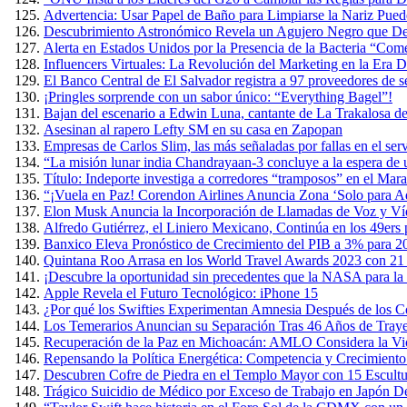
Advertencia: Usar Papel de Baño para Limpiarse la Nariz Puede
Descubrimiento Astronómico Revela un Agujero Negro que Devo
Alerta en Estados Unidos por la Presencia de la Bacteria “Co
Influencers Virtuales: La Revolución del Marketing en la Era Di
El Banco Central de El Salvador registra a 97 proveedores de s
¡Pringles sorprende con un sabor único: “Everything Bagel”!
Bajan del escenario a Edwin Luna, cantante de La Trakalosa de
Asesinan al rapero Lefty SM en su casa en Zapopan
Empresas de Carlos Slim, las más señaladas por fallas en el ser
“La misión lunar india Chandrayaan-3 concluye a la espera de
Título: Indeporte investiga a corredores “tramposos” en el Ma
“¡Vuela en Paz! Corendon Airlines Anuncia Zona ‘Solo para Ad
Elon Musk Anuncia la Incorporación de Llamadas de Voz y Ví
Alfredo Gutiérrez, el Liniero Mexicano, Continúa en los 49ers
Banxico Eleva Pronóstico de Crecimiento del PIB a 3% para 2
Quintana Roo Arrasa en los World Travel Awards 2023 con 21
¡Descubre la oportunidad sin precedentes que la NASA para la 
Apple Revela el Futuro Tecnológico: iPhone 15
¿Por qué los Swifties Experimentan Amnesia Después de los Co
Los Temerarios Anuncian su Separación Tras 46 Años de Traye
Recuperación de la Paz en Michoacán: AMLO Considera la Viol
Repensando la Política Energética: Competencia y Crecimient
Descubren Cofre de Piedra en el Templo Mayor con 15 Escult
Trágico Suicidio de Médico por Exceso de Trabajo en Japón D