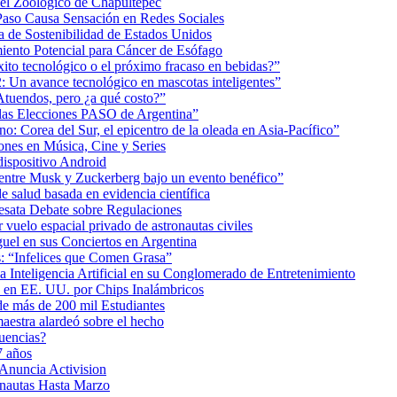
 el Zoológico de Chapultepec
Paso Causa Sensación en Redes Sociales
 de Sostenibilidad de Estados Unidos
iento Potencial para Cáncer de Esófago
éxito tecnológico o el próximo fracaso en bebidas?”
2: Un avance tecnológico en mascotas inteligentes”
tuendos, pero ¿a qué costo?”
 las Elecciones PASO de Argentina”
: Corea del Sur, el epicentro de la oleada en Asia-Pacífico”
nes en Música, Cine y Series
dispositivo Android
ea entre Musk y Zuckerberg bajo un evento benéfico”
e salud basada en evidencia científica
esata Debate sobre Regulaciones
uelo espacial privado de astronautas civiles
uel en sus Conciertos en Argentina
as: “Infelices que Comen Grasa”
a Inteligencia Artificial en su Conglomerado de Entretenimiento
s en EE. UU. por Chips Inalámbricos
de más de 200 mil Estudiantes
aestra alardeó sobre el hecho
uencias?
7 años
 Anuncia Activision
onautas Hasta Marzo