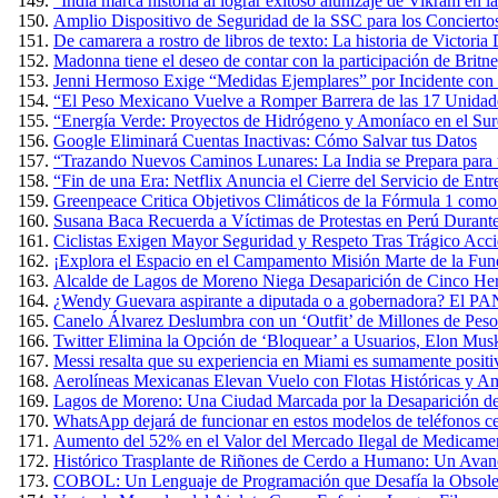
“India marca historia al lograr exitoso alunizaje de Vikram en 
Amplio Dispositivo de Seguridad de la SSC para los Conciertos
De camarera a rostro de libros de texto: La historia de Victoria
Madonna tiene el deseo de contar con la participación de Britn
Jenni Hermoso Exige “Medidas Ejemplares” por Incidente con 
“El Peso Mexicano Vuelve a Romper Barrera de las 17 Unidad
“Energía Verde: Proyectos de Hidrógeno y Amoníaco en el Sure
Google Eliminará Cuentas Inactivas: Cómo Salvar tus Datos
“Trazando Nuevos Caminos Lunares: La India se Prepara para u
“Fin de una Era: Netflix Anuncia el Cierre del Servicio de E
Greenpeace Critica Objetivos Climáticos de la Fórmula 1 com
Susana Baca Recuerda a Víctimas de Protestas en Perú Durante
Ciclistas Exigen Mayor Seguridad y Respeto Tras Trágico Acc
¡Explora el Espacio en el Campamento Misión Marte de la Fun
Alcalde de Lagos de Moreno Niega Desaparición de Cinco Herm
¿Wendy Guevara aspirante a diputada o a gobernadora? El PAN
Canelo Álvarez Deslumbra con un ‘Outfit’ de Millones de Pes
Twitter Elimina la Opción de ‘Bloquear’ a Usuarios, Elon Mus
Messi resalta que su experiencia en Miami es sumamente positiva
Aerolíneas Mexicanas Elevan Vuelo con Flotas Históricas y Am
Lagos de Moreno: Una Ciudad Marcada por la Desaparición de
WhatsApp dejará de funcionar en estos modelos de teléfonos cel
Aumento del 52% en el Valor del Mercado Ilegal de Medicame
Histórico Trasplante de Riñones de Cerdo a Humano: Un Avan
COBOL: Un Lenguaje de Programación que Desafía la Obsole