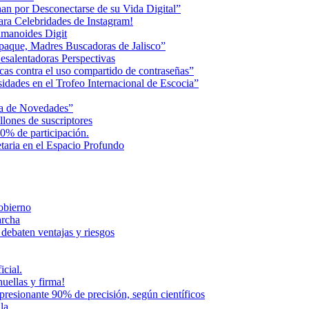
an por Desconectarse de su Vida Digital”
ara Celebridades de Instagram!
humanoides Digit
paque, Madres Buscadoras de Jalisco”
esalentadoras Perspectivas
cas contra el uso compartido de contraseñas”
dades en el Trofeo Internacional de Escocia”
na de Novedades”
lones de suscriptores
0% de participación.
aria en el Espacio Profundo
Gobierno
archa
 debaten ventajas y riesgos
icial.
uellas y firma!
presionante 90% de precisión, según científicos
la