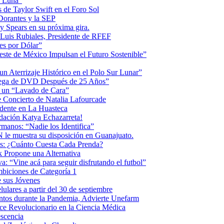
la Luna”
 de Taylor Swift en el Foro Sol
 Dorantes y la SEP
ey Spears en su próxima gira.
Luis Rubiales, Presidente de RFEF
es por Dólar”
ste de México Impulsan el Futuro Sostenible”
n Aterrizaje Histórico en el Polo Sur Lunar”
ntrega de DVD Después de 25 Años”
o un “Lavado de Cara”
 Concierto de Natalia Lafourcade
idente en La Huasteca
dación Katya Echazarreta!
anos: “Nadie los Identifica”
 le muestra su disposición en Guanajuato.
os: ¿Cuánto Cuesta Cada Prenda?
k Propone una Alternativa
: “Vine acá para seguir disfrutando el futbol”
biciones de Categoría 1
 sus Jóvenes
ulares a partir del 30 de septiembre
ntos durante la Pandemia, Advierte Unefarm
ce Revolucionario en la Ciencia Médica
scencia