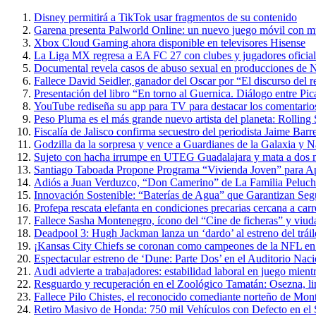
Disney permitirá a TikTok usar fragmentos de su contenido
Garena presenta Palworld Online: un nuevo juego móvil con m
Xbox Cloud Gaming ahora disponible en televisores Hisense
La Liga MX regresa a EA FC 27 con clubes y jugadores oficial
Documental revela casos de abuso sexual en producciones de N
Fallece David Seidler, ganador del Oscar por “El discurso del
Presentación del libro “En torno al Guernica. Diálogo entre P
YouTube rediseña su app para TV para destacar los comentarios 
Peso Pluma es el más grande nuevo artista del planeta: Rolling
Fiscalía de Jalisco confirma secuestro del periodista Jaime Barr
Godzilla da la sorpresa y vence a Guardianes de la Galaxia y 
Sujeto con hacha irrumpe en UTEG Guadalajara y mata a dos 
Santiago Taboada Propone Programa “Vivienda Joven” para 
Adiós a Juan Verduzco, “Don Camerino” de La Familia Peluche
Innovación Sostenible: “Baterías de Agua” que Garantizan Seg
Profepa rescata elefanta en condiciones precarias cercana a carr
Fallece Sasha Montenegro, ícono del “Cine de ficheras” y viuda
Deadpool 3: Hugh Jackman lanza un ‘dardo’ al estreno del trái
¡Kansas City Chiefs se coronan como campeones de la NFL en 
Espectacular estreno de ‘Dune: Parte Dos’ en el Auditorio Nac
Audi advierte a trabajadores: estabilidad laboral en juego mientr
Resguardo y recuperación en el Zoológico Tamatán: Osezna, linc
Fallece Pilo Chistes, el reconocido comediante norteño de Mon
Retiro Masivo de Honda: 750 mil Vehículos con Defecto en el 