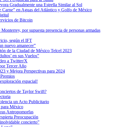
ra Gradualmente una Estrella Similar al Sol
me Carne” en Aguas del Atlántico y Golfo de México
gital
ervicios de Bitcoin
 Monterrey, por supuesta presencia de personas armadas
vicio, según el IFT
 un nuevo amanecer”
ratón de la Ciudad de México Telcel 2023
ultos’ en sus Vuelos”
deo a Twitter/X
 por Tercer Año
023 y Mejora Perspectivas para 2024
 Premios
exploración espacial!
nciertos de Taylor Swift?
ctoria
encia un Acto Publicitario
o para México
uras Antropomorfas
espierta Preocupación
inolvidable concierto”