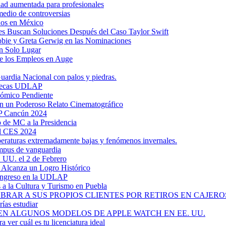
dad aumentada para profesionales
medio de controversias
dos en México
s Buscan Soluciones Después del Caso Taylor Swift
bbie y Greta Gerwig en las Nominaciones
n Solo Lugar
e los Empleos en Auge
uardia Nacional con palos y piedras.
ztecas UDLAP
nómico Pendiente
en un Poderoso Relato Cinematográfico
AP Cancún 2024
 de MC a la Presidencia
el CES 2024
mperaturas extremadamente bajas y fenómenos invernales.
mpus de vanguardia
. UU. el 2 de Febrero
y Alcanza un Logro Histórico
 Ingreso en la UDLAP
a la Cultura y Turismo en Puebla
RAR A SUS PROPIOS CLIENTES POR RETIROS EN CAJEROS
ías estudiar
EN ALGUNOS MODELOS DE APPLE WATCH EN EE. UU.
a ver cuál es tu licenciatura ideal