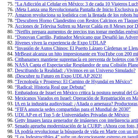
“La Adicción al Celular en México: 3 de cada 10 Viajeros Luch
¡Meta Lanza una Revolucionaria Pantalla de Inicio Exclusiva p
Amazon revoluciona su logística con la llegada de los robots 
“Descubren Horno Clandestino con Restos Calcinos en Tlaque
Acciones de Televisa Sufren su Mayor Caída en 8 Meses por D
“Netflix prepara aumentos de precios tras tomar medidas enérgi
“Donovan Carrillo, Patinador Mexicano que Desafió las Adversi
Jóvenes viven la experiencia de Expo UDLAP
“Invasión de Autos Chinos: El Puerto Lázaro Cárdenas se Lle
MrBeast alcanza un hito impresionante en YouTube con 200 mil
Citibanamex mantiene supremacía en preventa de boletos con 9
NASA Capta el Espectacular Resplandor de una Colisión Planet
Descifrando la Realidad: ¿Vivimos en un Universo Simulado?
¡Descubre tu Futuro en Expo UDLAP 2023!
“Tecnología y Progreso: El Camino de Hyundai en México”
“Radical: Historia Real que Debuta”
Embajadora de Israel en México critica la postura neutral del 
Mexicanos Varados en Israel: Operación de Repatriación en M
IA en la industria audiovisual: ¿Aliada o amenaza? Productoras
“FIFA anuncia sedes compartidas para el Mundial de 2030”
UDLAP en el Top 5 de Universidades Privadas de México
Getty Images lanza generador de imágenes con inteligencia artif
Senado aprueba modernización de la CURP: ¡Ahora con foto, h
IA podría revolucionar la búsqueda de vida en Marte con un im
“Los Indestructibles 4” sufre un decepcionante estreno en taquil