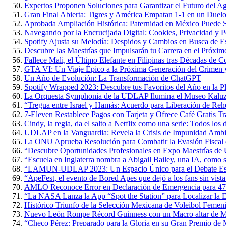
Expertos Proponen Soluciones para Garantizar el Futuro del 
Gran Final Abierta: Tigres y América Empatan 1-1 en un Duelo 
Aprobada Ampliación Histórica: Paternidad en México Puede S
Navegando por la Encrucijada Digital: Cookies, Privacidad y P
Spotify Ajusta su Melodía: Despidos y Cambios en Busca de Es
Descubre las Maestrías que Impulsarán tu Carrera en el Próxi
Fallece Mali, el Último Elefante en Filipinas tras Décadas de 
GTA VI: Un Viaje Épico a la Próxima Generación del Crimen y
Un Año de Evolución: La Transformación de ChatGPT
Spotify Wrapped 2023: Descubre tus Favoritos del Año en la P
La Orquesta Symphonia de la UDLAP Ilumina el Museo Kaluz c
“Tregua entre Israel y Hamás: Acuerdo para Liberación de Rehe
7-Eleven Restablece Pagos con Tarjeta y Ofrece Café Gratis Tr
Cindy, la regia, da el salto a Netflix como una serie: Todos los 
UDLAP en la Vanguardia: Revela la Crisis de Impunidad Ambi
La ONU Aprueba Resolución para Combatir la Evasión Fiscal
“Descubre Oportunidades Profesionales en Expo Maestrías 
“Escuela en Inglaterra nombra a Abigail Bailey, una IA, como 
“LAMUN-UDLAP 2023: Un Espacio Único para el Debate Estud
“ApeFest, el evento de Bored Apes que dejó a los fans sin vista
AMLO Reconoce Error en Declaración de Emergencia para 47
“La NASA Lanza la App “Spot the Station” para Localizar la Es
Histórico Triunfo de la Selección Mexicana de Voleibol Femen
Nuevo León Rompe Récord Guinness con un Macro altar de M
“Checo Pérez: Preparado para la Gloria en su Gran Premio de