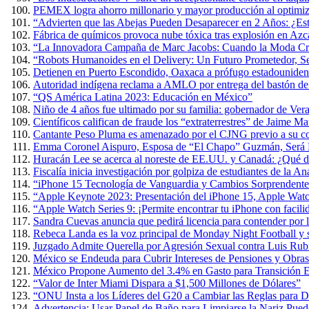
PEMEX logra ahorro millonario y mayor producción al optimiza
“Advierten que las Abejas Pueden Desaparecer en 2 Años: ¿Es
Fábrica de químicos provoca nube tóxica tras explosión en Azc
“La Innovadora Campaña de Marc Jacobs: Cuando la Moda Cre
“Robots Humanoides en el Delivery: Un Futuro Prometedor, 
Detienen en Puerto Escondido, Oaxaca a prófugo estadouniden
Autoridad indígena reclama a AMLO por entrega del bastón 
“QS América Latina 2023: Educación en México”
Niño de 4 años fue ultimado por su familia: gobernador de Ver
Científicos califican de fraude los “extraterrestres” de Jaime 
Cantante Peso Pluma es amenazado por el CJNG previo a su co
Emma Coronel Aispuro, Esposa de “El Chapo” Guzmán, Será L
Huracán Lee se acerca al noreste de EE.UU. y Canadá: ¿Qué d
Fiscalía inicia investigación por golpiza de estudiantes de la 
“iPhone 15 Tecnología de Vanguardia y Cambios Sorprendente
“Apple Keynote 2023: Presentación del iPhone 15, Apple Wat
“Apple Watch Series 9: ¡Permite encontrar tu iPhone con facili
Sandra Cuevas anuncia que pedirá licencia para contender por
Rebeca Landa es la voz principal de Monday Night Football y
Juzgado Admite Querella por Agresión Sexual contra Luis Rub
México se Endeuda para Cubrir Intereses de Pensiones y Obras
México Propone Aumento del 3.4% en Gasto para Transición E
“Valor de Inter Miami Dispara a $1,500 Millones de Dólares”
“ONU Insta a los Líderes del G20 a Cambiar las Reglas para D
Advertencia: Usar Papel de Baño para Limpiarse la Nariz Puede