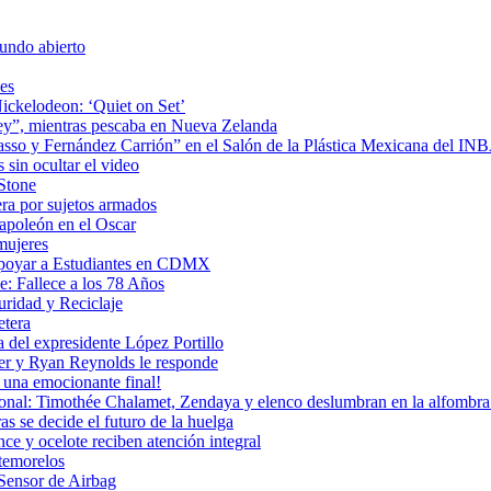
undo abierto
es
ickelodeon: ‘Quiet on Set’
 rey”, mientras pescaba en Nueva Zelanda
icasso y Fernández Carrión” en el Salón de la Plástica Mexicana del I
sin ocultar el video
 Stone
era por sujetos armados
Napoleón en el Oscar
mujeres
Apoyar a Estudiantes en CDMX
: Fallece a los 78 Años
uridad y Reciclaje
etera
 del expresidente López Portillo
ler y Ryan Reynolds le responde
una emocionante final!
ional: Timothée Chalamet, Zendaya y elenco deslumbran en la alfombra 
as se decide el futuro de la huelga
e y ocelote reciben atención integral
temorelos
Sensor de Airbag