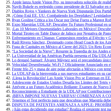
Apple lanza Apple Vision Pro, su innovadora solución de reali
Nayib Bukele es reelegido como presidente de El Salvador en 
Diablos Rojos y Yankees de Nueva York Disputarán Dos Parti
¿Cómo Está EE. UU. Combatiendo los Deepfakes? Legisladore
Ryan Gosling Critica a los Óscar por Dejar Fuera a Margot Ro
Expo Maestrías UDLAP: Descubre Tu Futuro Profesional en u
¡Las 10 Mejores Oportunidades Laborales en México! Descubr
Mortal Tiroteo en Table Dance de Jalisco por Negativa de Pago
Enfrentamiento en Chiapas: Campesinos repelen al Ejército y G
Raúl Rivera Sánchez, Designado como Head Coach de los A
Fuga de Capitales en México al Cierre del 2023: Un Reto Eco
“La Sociedad de la Nieve”: Resurge la Tragedia de los Andes 
La Universidad de las Américas Puebla presenta el Día UDL
Lo destapó Samuel: Álvarez Máynez será el precandidato único
Velocidad Desenfrenada: Wi-Fi 7 Oficialmente Anunciado en 
Frente frío 25 y masa de aire polar afectarán a México con te
La UDLAP da la bienvenida a sus nuevos estudiantes en su ca
¡Llega la Revolución! Las Apple Vision Pro se Estrenan en EE
Adolescente de Estados Unidos Desafía los Límites del Tetris 
Atrévete a un Futuro Académico Brillante: Examen de Nuevo
Reconocimiento a Estudiante de la UDLAP por Contribuciones 
¡BBVA IMPONE NUEVAS TARIFAS! COMIENZAN A COB
Tenemos el Test perfecto para que descubras que Maestría deber
DISPUTA DE PATENTES AMENAZA A APPLE: PROHÍB
¿Aún estas decidiendo que estudiar? Realiza el siguiente test par