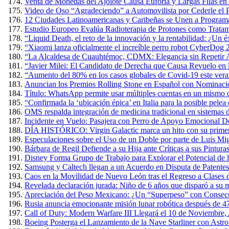
Venta de Monedas del Ajolote Causa Euforia y Largas Filas en
Video de Oso “Agradeciendo” a Automovilista por Cederle el 
12 Ciudades Latinoamericanas y Caribeñas se Unen a Programa
Estudio Europeo Evalúa Radioterapia de Protones como Tratam
“Liquid Death, el reto de la innovación y la rentabilidad: ¿Un 
“Xiaomi lanza oficialmente el increíble perro robot CyberDog 
“La Alcaldesa de Cuauhtémoc, CDMX: Elegancia sin Repetir A
“Javier Milei: El Candidato de Derecha que Causa Revuelo en
“Aumento del 80% en los casos globales de Covid-19 este verano
Anuncian los Premios Rolling Stone en Español con Nominacio
Título: WhatsApp permite usar múltiples cuentas en un mismo 
“Confirmada la ‘ubicación épica’ en Italia para la posible pel
OMS respalda integración de medicina tradicional en sistemas d
Incidente en Vuelo: Pasajera con Perro de Apoyo Emocional D
DÍA HISTÓRICO: Virgin Galactic marca un hito con su primer v
Especulaciones sobre el Uso de un Doble por parte de Luis Mig
Bárbara de Regil Defiende a su Hija ante Críticas a sus Pintur
Disney Forma Grupo de Trabajo para Explorar el Potencial de l
Samsung y Caltech llegan a un Acuerdo en Disputa de Patente
Caos en la Movilidad de Nuevo León tras el Regreso a Clases 
Revelada declaración jurada: Niño de 6 años que disparó a su m
Apreciación del Peso Mexicano: ¿Un “Superpeso” con Consec
Rusia anuncia emocionante misión lunar robótica después de 4
Call of Duty: Modern Warfare III Llegará el 10 de Noviembre,
Boeing Posterga el Lanzamiento de la Nave Starliner con Astr