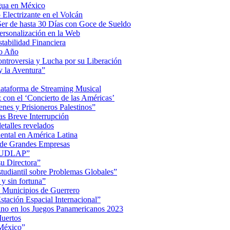
Agua en México
Electrizante en el Volcán
er de hasta 30 Días con Goce de Sueldo
ersonalización en la Web
tabilidad Financiera
mo Año
Controversia y Lucha por su Liberación
 la Aventura”
lataforma de Streaming Musical
on el ‘Concierto de las Américas’
nes y Prisioneros Palestinos”
as Breve Interrupción
detalles revelados
ental en América Latina
 de Grandes Empresas
de UDLAP”
su Directora”
iantil sobre Problemas Globales”
 y sin fortuna”
 Municipios de Guerrero
tación Espacial Internacional”
ino en los Juegos Panamericanos 2023
uertos
 México”