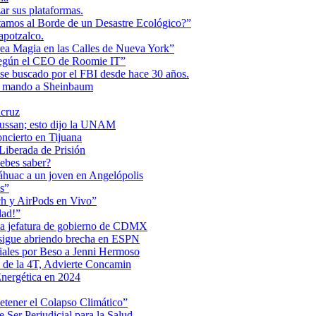
r sus plataformas.
tamos al Borde de un Desastre Ecológico?”
apotzalco.
a Magia en las Calles de Nueva York”
Según el CEO de Roomie IT”
se buscado por el FBI desde hace 30 años.
de mando a Sheinbaum
acruz
Maussan; esto dijo la UNAM
ncierto en Tijuana
iberada de Prisión
ebes saber?
Anáhuac a un joven en Angelópolis
s”
ch y AirPods en Vivo”
dad!”
 la jefatura de gobierno de CDMX
 sigue abriendo brecha en ESPN
iales por Beso a Jenni Hermoso
 de la 4T, Advierte Concamin
nergética en 2024
etener el Colapso Climático”
 Ser Perjudicial para la Salud