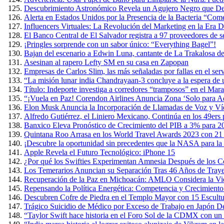
Descubrimiento Astronómico Revela un Agujero Negro que Devo
Alerta en Estados Unidos por la Presencia de la Bacteria “Co
Influencers Virtuales: La Revolución del Marketing en la Era Di
El Banco Central de El Salvador registra a 97 proveedores de s
¡Pringles sorprende con un sabor único: “Everything Bagel”!
Bajan del escenario a Edwin Luna, cantante de La Trakalosa de
Asesinan al rapero Lefty SM en su casa en Zapopan
Empresas de Carlos Slim, las más señaladas por fallas en el ser
“La misión lunar india Chandrayaan-3 concluye a la espera de
Título: Indeporte investiga a corredores “tramposos” en el Ma
“¡Vuela en Paz! Corendon Airlines Anuncia Zona ‘Solo para Ad
Elon Musk Anuncia la Incorporación de Llamadas de Voz y Ví
Alfredo Gutiérrez, el Liniero Mexicano, Continúa en los 49ers
Banxico Eleva Pronóstico de Crecimiento del PIB a 3% para 2
Quintana Roo Arrasa en los World Travel Awards 2023 con 21
¡Descubre la oportunidad sin precedentes que la NASA para la 
Apple Revela el Futuro Tecnológico: iPhone 15
¿Por qué los Swifties Experimentan Amnesia Después de los Co
Los Temerarios Anuncian su Separación Tras 46 Años de Traye
Recuperación de la Paz en Michoacán: AMLO Considera la Viol
Repensando la Política Energética: Competencia y Crecimient
Descubren Cofre de Piedra en el Templo Mayor con 15 Escult
Trágico Suicidio de Médico por Exceso de Trabajo en Japón D
“Taylor Swift hace historia en el Foro Sol de la CDMX con un 