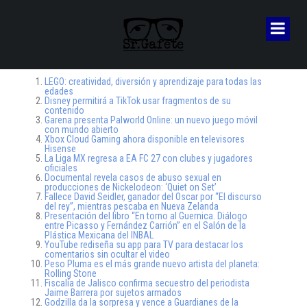
LEGO: creatividad, diversión y aprendizaje para todas las
edades
Disney permitirá a TikTok usar fragmentos de su
contenido
Garena presenta Palworld Online: un nuevo juego móvil
con mundo abierto
Xbox Cloud Gaming ahora disponible en televisores
Hisense
La Liga MX regresa a EA FC 27 con clubes y jugadores
oficiales
Documental revela casos de abuso sexual en
producciones de Nickelodeon: ‘Quiet on Set’
Fallece David Seidler, ganador del Oscar por “El discurso
del rey”, mientras pescaba en Nueva Zelanda
Presentación del libro “En torno al Guernica. Diálogo
entre Picasso y Fernández Carrión” en el Salón de la
Plástica Mexicana del INBAL
YouTube rediseña su app para TV para destacar los
comentarios sin ocultar el video
Peso Pluma es el más grande nuevo artista del planeta:
Rolling Stone
Fiscalía de Jalisco confirma secuestro del periodista
Jaime Barrera por sujetos armados
Godzilla da la sorpresa y vence a Guardianes de la