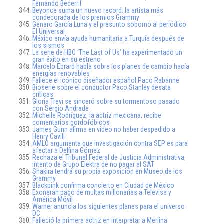
Fernando Becerril
Beyonce suma un nuevo record: la artista más
condecorada de los premios Grammy
Genaro García Luna y el presunto soborno al periódico
El Universal
México envía ayuda humanitaria a Turquía después de
los sismos
La serie de HBO ‘The Last of Us’ ha experimentado un
gran éxito en su estreno
Marcelo Ebrard habla sobre los planes de cambio hacía
energías renovables
Fallece el icónico diseñador español Paco Rabanne
Bioserie sobre el conductor Paco Stanley desata
críticas
Gloria Trevi se sinceró sobre su tormentoso pasado
con Sergio Andrade
Michelle Rodríguez, la actriz mexicana, recibe
comentarios gordofóbicos
James Gunn afirma en video no haber despedido a
Henry Cavill
AMLO argumenta que investigación contra SEP es para
afectar a Delfina Gómez
Rechaza el Tribunal Federal de Justicia Administrativa,
intento de Grupo Elektra de no pagar al SAT
Shakira tendrá su propia exposición en Museo de los
Grammy
Blackpink confirma concierto en Ciudad de México
Exoneran pago de multas millonarias a Televisa y
América Móvil
Warner anuncia los siguientes planes para el universo
DC
Falleció la primera actriz en interpretar a Merlina