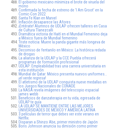
El gobierno mexicano minimiza el brote de viruela del
mono
Confirmada la fecha de estreno de ‘I Am Groot’ en la
Comic-Con 2022
Santa Fe Klan en Marvel
Inflación desaparece las Afores
¡Entérate! Alumnos de UDLAP ofrecen talleres en Casa
de Cultura Tlanezcalli
Dramática victoria de Haití en el Mundial Femenino deja
a México fuera de Mundial femenino
Triste noticia: Muere la panda gigante más longeva de
México
Decomiso de fentanilo en México: La histórica redada
de drogas
La alianza de la UDLAP y la CCE Puebla ofrecerá
programas de formación profesional
UDLAP: Empleabilidad tras una carrera universitaria en
esta institución
Mundial de Qatar: México presenta nuevos uniformes…
¡el verde regresa!
El atletismo de la UDLAP conquista nueve medallas en
los Juegos Nacionales de CONADE
La NASA revela imágenes del telescopio espacial
james webb
Beneficios de danzaterapia en tu vida, egresada de
UDLAP te guía
LA UDLAP SE MANTIENE ENTRE LAS MEJORES
UNIVERSIDADES DE MÉXICO Y AMÉRICA LATINA
3 películas de terror que debes ver este verano en
Netflix.
Disparan a Shinzo Abe, primer ministro de Japón
Boris Johnson anuncia su dimisión como primer