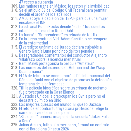
47 veces a su pareja
Las mujeres trans en México: los retos y la invisibilidad
Se el artículo 58 del Código Civil Federal para permitir
decidir el orden de los apellidos
AMLO apoya la decisión del TEPJF para que una mujer
encabece el INE
La editorial Puffin Books decide ”editar” los cuentos
infantiles del escritor Roald Dahl
La función “Sorpréndeme” es retirada de Netflix
En la lucha contra el VIH: Adam Castillejo se recupera
de la enfermedad
El veredicto unánime del jurado declara culpable a
Genaro García Luna por cinco delitos penales
Desagradables comentarios del conductor Alejandro
Villalvazo sobre la licencia menstrual
Rami Malek protagoniza la película ”Amateur”
Los números del estreno de ´´Antman and the Wasp:
Quantumania´´
El 15 de febrero se conmemoró el Día Internacional del
Cáncer Infantil con el objetivo de promover la detección
temprana de la enfermedad
Till, la película biográfica sobre un crimen de racismo
fue proyectada en la Casa Blanca
A Estados Unidos le preocupan los Ovnis pero no el
desastre químico en Ohio
Los mejores quesos del mundo: El queso Oaxaca
El reto de encontrar tu trayectoria profesional: elige la
carrera universitaria ideal para ti
”Sí es cine”: primera imagen de la secuela “Joker: Folie
à Deux”
Julián Araujo, futbolista mexicano, firmará un contrato
con el Barcelona B hasta 2026