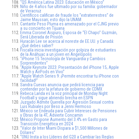
“QS América Latina 2023: Educación en México”
Niño de 4 años fue ultimado por su familia: gobernador
de Veracruz
Científicos califican de fraude los “extraterrestres” de
Jaime Maussan; esto dijo la UNAM
Cantante Peso Pluma es amenazado por el CJNG previo
a su concierto en Tijuana
Emma Coronel Aispuro, Esposa de “El Chapo” Guzmán,
Será Liberada de Prisión
Huracán Lee se acerca al noreste de EE.UU. y Canadá:
¿Qué debes saber?
Fiscalía inicia investigación por golpiza de estudiantes
de la Anáhuac a un joven en Angelópolis
“iPhone 15 Tecnología de Vanguardia y Cambios
Sorprendentes”
“Apple Keynote 2023: Presentación del iPhone 15, Apple
Watch y AirPods en Vivo”
“Apple Watch Series 9: ¡Permite encontrar tu iPhone con
facilidad!”
Sandra Cuevas anuncia que pedirá licencia para
contender por la jefatura de gobierno de CDMX
Rebeca Landa es la voz principal de Monday Night
Football y sigue abriendo brecha en ESPN
Juzgado Admite Querella por Agresión Sexual contra
Luis Rubiales por Beso a Jenni Hermoso
México se Endeuda para Cubrir Intereses de Pensiones
y Obras de la 4T, Advierte Concamin
México Propone Aumento del 3.4% en Gasto para
Transición Energética en 2024
“Valor de Inter Miami Dispara a $1,500 Millones de
Dólares”
“ONU Insta a los Líderes del G20 a Cambiar las Reglas