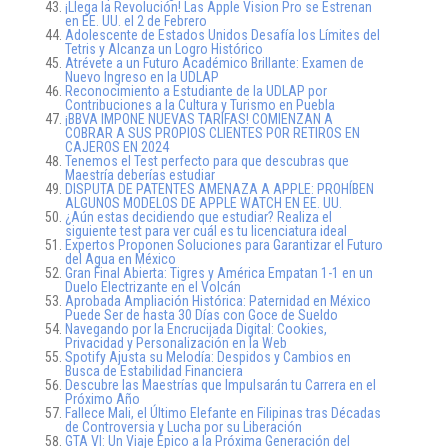
¡Llega la Revolución! Las Apple Vision Pro se Estrenan
en EE. UU. el 2 de Febrero
Adolescente de Estados Unidos Desafía los Límites del
Tetris y Alcanza un Logro Histórico
Atrévete a un Futuro Académico Brillante: Examen de
Nuevo Ingreso en la UDLAP
Reconocimiento a Estudiante de la UDLAP por
Contribuciones a la Cultura y Turismo en Puebla
¡BBVA IMPONE NUEVAS TARIFAS! COMIENZAN A
COBRAR A SUS PROPIOS CLIENTES POR RETIROS EN
CAJEROS EN 2024
Tenemos el Test perfecto para que descubras que
Maestría deberías estudiar
DISPUTA DE PATENTES AMENAZA A APPLE: PROHÍBEN
ALGUNOS MODELOS DE APPLE WATCH EN EE. UU.
¿Aún estas decidiendo que estudiar? Realiza el
siguiente test para ver cuál es tu licenciatura ideal
Expertos Proponen Soluciones para Garantizar el Futuro
del Agua en México
Gran Final Abierta: Tigres y América Empatan 1-1 en un
Duelo Electrizante en el Volcán
Aprobada Ampliación Histórica: Paternidad en México
Puede Ser de hasta 30 Días con Goce de Sueldo
Navegando por la Encrucijada Digital: Cookies,
Privacidad y Personalización en la Web
Spotify Ajusta su Melodía: Despidos y Cambios en
Busca de Estabilidad Financiera
Descubre las Maestrías que Impulsarán tu Carrera en el
Próximo Año
Fallece Mali, el Último Elefante en Filipinas tras Décadas
de Controversia y Lucha por su Liberación
GTA VI: Un Viaje Épico a la Próxima Generación del