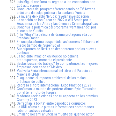
Luis Miguel confirma su regreso a los escenarios con
200 actuaciones
Conductora del programa Ventaneando de TV Azteca
pidió una disculpa pública a la cantante Yuridia
La muerte de Pablo Neruda: revelan investigación
La sanción en los Oscar de 2022 a Will Smith por la
Academia de las Artes y las Ciencias Cinematográficas
Continúa la polémica del programa ”ventaneando” por
el caso de Yuridia
”The Whale” la película de drama protagonizada por
Brendan Fraser
En una plataforma suspendida: así comenzó Rihanna el
medio tiempo del Super Bowl
Suscriptores de Netflix en descontento por las nuevas
políticas
La reciente inflación en México no debería
preocuparnos, comenta el presidente
¿Estás buscando trabajo? Te compartimos las mejores
empresas con sede en México
Vuelve la Feria Internacional del Libro del Palacio de
Minería (FILPM)
El aguacate: el impacto ambiental de las malas
prácticas de cultivo
Regresa el foro internacional: Expo Plásticos 2023
Confirman la muerte del portero Ahmet Eyüp Türkaslan
por el terremoto de Turquía
Madonna recibe críticas por su aspecto en los premios
Grammy 2023
Se ”echan la bolita” entre periódicos corruptos
La ONU afirma que piratas informáticos norcoreanos
robaron activos virtuales
Emiliano Becerril anuncia la muerte del querido actor