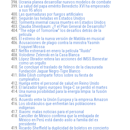
Ucrania planea desarrollar nuevos modelos de combate
La salud del papa emérito Benedicto XVI ha empeorado
a sus 95 años
Las quemaduras por fuegos artificiales
Seguirán las heladas en Estados Unidos
Tormenta invernal causa muertes en Estados Unidos
Claudia Sheinbaum: ¿Y el Plan General de Desarrollo?
”The edge of Tomorrow” los desafíos detrás de la
película
El estreno de la nueva versión de Matilda en musical
Acusaciones de plagio contra la ministra Yasmín
Esquivel Mossa
Netflix estrenará en enero la película ”Ruido”
Volodimir Zelenski en la Casa Blanca
López Obrador reitera las acciones del IMSS Bienestar
como un orgullo
Se concluye el traslado de felinos de la clausurada
Fundación Jaguar Negro-Tigre Blanco
Billie Eilish comparte fotos sobre su fiesta de
cumpleaños
Huelga entre el personal de salud en Reino Unido
El lanzador ligero europeo Vega-C se perdió el martes
Una nueva posibilidad para la energía limpia: la fusión
nuclear
Acuerdo entre la Unión Europea y la empresa Amazon
Los obstáculos que enfrentan las poblaciones
indígenas
Xiaomi: malas noticias para el personal
Canciller de México confirma que la embajada de
México en Perú está dando asilo a familia del ex
presidente
Ricardo Sheffield la duplicidad de boletos en concierto