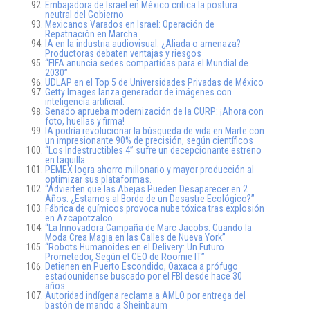
Embajadora de Israel en México critica la postura
neutral del Gobierno
Mexicanos Varados en Israel: Operación de
Repatriación en Marcha
IA en la industria audiovisual: ¿Aliada o amenaza?
Productoras debaten ventajas y riesgos
“FIFA anuncia sedes compartidas para el Mundial de
2030”
UDLAP en el Top 5 de Universidades Privadas de México
Getty Images lanza generador de imágenes con
inteligencia artificial.
Senado aprueba modernización de la CURP: ¡Ahora con
foto, huellas y firma!
IA podría revolucionar la búsqueda de vida en Marte con
un impresionante 90% de precisión, según científicos
“Los Indestructibles 4” sufre un decepcionante estreno
en taquilla
PEMEX logra ahorro millonario y mayor producción al
optimizar sus plataformas.
“Advierten que las Abejas Pueden Desaparecer en 2
Años: ¿Estamos al Borde de un Desastre Ecológico?”
Fábrica de químicos provoca nube tóxica tras explosión
en Azcapotzalco.
“La Innovadora Campaña de Marc Jacobs: Cuando la
Moda Crea Magia en las Calles de Nueva York”
“Robots Humanoides en el Delivery: Un Futuro
Prometedor, Según el CEO de Roomie IT”
Detienen en Puerto Escondido, Oaxaca a prófugo
estadounidense buscado por el FBI desde hace 30
años.
Autoridad indígena reclama a AMLO por entrega del
bastón de mando a Sheinbaum