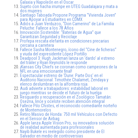
Galaxia y Napoleón en el Oscar
Sujeto con hacha irrumpe en UTEG Guadalajara y mata a
dos mujeres
Santiago Taboada Propone Programa “Vivienda Joven”
para Apoyar a Estudiantes en CDMX
Adiós a Juan Verduzco, “Don Camerino” de La Familia
Peluche: Fallece a los 78 Años
Innovación Sostenible: “Baterías de Agua” que
Garantizan Seguridad y Reciclaje
Profepa rescata elefanta en condiciones precarias
cercana a carretera
Fallece Sasha Montenegro, ícono del “Cine de ficheras”
y viuda del expresidente López Portillo
Deadpool 3: Hugh Jackman lanza un ‘dardo’ al estreno
del tráiler y Ryan Reynolds le responde
¡Kansas City Chiefs se coronan como campeones de la
NFL en una emocionante final!
Espectacular estreno de ‘Dune: Parte Dos’ en el
Auditorio Nacional: Timothée Chalamet, Zendaya y
elenco deslumbran en la alfombra roja.
Audi advierte a trabajadores: estabilidad laboral en
juego mientras se decide el futuro de la huelga
Resguardo y recuperación en el Zoológico Tamatán:
Osezna, lince y ocelote reciben atención integral
Fallece Pilo Chistes, el reconocido comediante norteño
de Montemorelos
Retiro Masivo de Honda: 750 mil Vehículos con Defecto
en el Sensor de Airbag
Apple lanza Apple Vision Pro, su innovadora solución
de realidad aumentada para profesionales
Nayib Bukele es reelegido como presidente de El
Salvador en medio de controversias