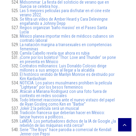
Midsommar: La fiesta del solsticio de verano que en
Suecia se celebra hoy…
Las 5 mejores películas para disfrutar en el cine este
verano 2022.
Se filtra un vídeo de Amber Heard y Cara Delevingne
engañando a Johnny Depp
Regios organizan ‘baño masivo’ en el Paseo Santa
Lucía
México planea importar miles de médicos cubanos sin
contrato laboral
La natación margina a transexuales en competencias
femeninas
Camila Cabello revela que ahora es rubia
¡Corre por los boletos! ‘Thor: Love and Thunder’ se pone
en preventa en México
Contratos millonarios: Luis Donaldo Colosio dirige
millones a sus amigos al llegar a la alcaldía
El histórico vestido de Marilyn Monroe es destruido por
Kim Kardashian
NOTICIA: Los países musulmanes prohíben la película
“Lightyear” por los besos femeninos
Atacan a Mariana Rodriguez con una foto fuera de
contexto en redes sociales
Todo Internet reacciona ante el nuevo vistazo del papel
de Ryan Gosling como Ken en “Barbie”
Joker 2:la película será un musical
Tradición francesa que deberían hacer en México:
lanzar huevos a políticos…
LaMDA: Los perturbadores dichos de la IA de Google ¿la
rebelión de las máquinas está cerca?
Serie “The Boys” hace parodia a comercial de Kendall
Jenner con Pepsi