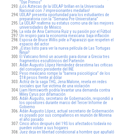
“Oye Primos”
¡Los Aztecas de la UDLAP brillan en la Universiada
Nacional con 7 impresionantes medallas!
UDLAP presenta oportunidad para los estudiantes de
preparatoria con la “Semana Pre-Universitaria”
La UDLAP reafirma su estatus como una de las mejores
universidades de México
La vida de Ana Carmona Ruiz y su pasión por el Fútbol
Un respiro para la economía mexicana: baja inflación
Esposa de Bruce Willis pide a Paparazzi que respeten el
espacio del actor
¿Estas listo para ver la nueva película de Las Tortugas
Ninja?
El Vaticano firmó un acuerdo para donar a Grecia tres
fragmentos escultóricos del Partenón
Adán Augusto López Hernández desestima las críticas
del consejero presidente del INE
Peso mexicano rompe la ”barrera psicológica” de los
$18 pesos frente al dólar
Actriz de la saga THG, Jena Malone, revela en redes
sociales que fue victima de una violación
Liam Hemsworth podría levantar una demanda contra
Miley Cyrus por difamación
Adán Augusto, secretario de Gobernación, respondió a
los opositores durante marco del Tercer Informe de
Gobierno
Adán Augusto López, actual secretario de Gobernación
es poyado por sus compañeros en reunión de Morena
el año pasado
Cinco años después del 19S los afectados todavía no
pueden volver a sus hogares
Juez deja en libertad condicional a hombre que apuñaló