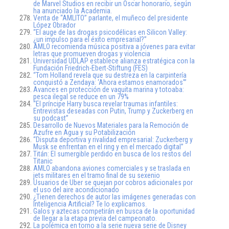
de Marvel Studios en recibir un Oscar honorario, según
ha anunciado la Academia.
Venta de “AMLITO” parlante, el muñeco del presidente
López Obrador
“El auge de las drogas psicodélicas en Silicon Valley:
¿un impulso para el éxito empresarial?”
AMLO recomienda música positiva a jóvenes para evitar
letras que promueven drogas y violencia
Universidad UDLAP establece alianza estratégica con la
Fundación Friedrich-Ebert-Stiftung (FES)
“Tom Holland revela que su destreza en la carpintería
conquistó a Zendaya: ‘Ahora estamos enamorados'”
Avances en protección de vaquita marina y totoaba:
pesca ilegal se reduce en un 79%
“El príncipe Harry busca revelar traumas infantiles:
Entrevistas deseadas con Putin, Trump y Zuckerberg en
su podcast”
Desarrollo de Nuevos Materiales para la Remoción de
Azufre en Agua y su Potabilización
“Disputa deportiva y rivalidad empresarial: Zuckerberg y
Musk se enfrentan en el ring y en el mercado digital”
Titán: El sumergible perdido en busca de los restos del
Titanic
AMLO abandona aviones comerciales y se traslada en
jets militares en el tramo final de su sexenio
Usuarios de Uber se quejan por cobros adicionales por
el uso del aire acondicionado
¿Tienen derechos de autor las imágenes generadas con
Inteligencia Artificial? Te lo explicamos.
Galos y aztecas competirán en busca de la oportunidad
de llegar a la etapa previa del campeonato.
La polémica en torno a la serie nueva serie de Disney