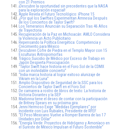
con 21 Premios
¡Descubre la oportunidad sin precedentes que la NASA
para la exploración espacial!
Apple Revela el Futuro Tecnológico: iPhone 15
¿Por qué los Swifties Experimentan Amnesia Después
de los Conciertos de Taylor Swift?
Los Temerarios Anuncian su Separación Tras 46 Años
de Trayectoria
Recuperación de la Paz en Michoacán: AMLO Considera
la Violencia un Acto Publicitario
Repensando la Política Energética: Competencia y
Crecimiento para México
Descubren Cofre de Piedra en el Templo Mayor con 15
Esculturas Antropomorfas
Trágico Suicidio de Médico por Exceso de Trabajo en
Japón Despierta Preocupación
“Taylor Swift hace historia en el Foro Sol de la CDMX
con un inolvidable concierto”
“India marca historia al lograr exitoso alunizaje de
Vikram en la Luna”
Amplio Dispositivo de Seguridad de la SSC para los
Conciertos de Taylor Swift en el Foro Sol
De camarera a rostro de libros de texto: La historia de
Victoria Dorantes y la SEP
Madonna tiene el deseo de contar con la participación
de Britney Spears en su próxima gira.
Jenni Hermoso Exige “Medidas Ejemplares” por
Incidente con Luis Rubiales, Presidente de RFEF
“El Peso Mexicano Vuelve a Romper Barrera de las 17
Unidades por Dólar”
“Energía Verde: Proyectos de Hidrógeno y Amoníaco en
el Sureste de México Impulsan el Futuro Sostenible”