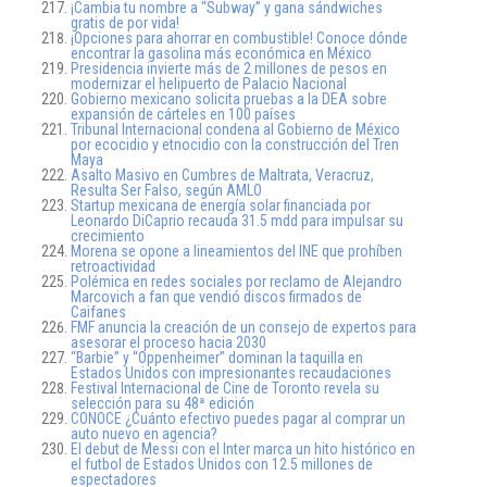
¡Cambia tu nombre a “Subway” y gana sándwiches
gratis de por vida!
¡Opciones para ahorrar en combustible! Conoce dónde
encontrar la gasolina más económica en México
Presidencia invierte más de 2 millones de pesos en
modernizar el helipuerto de Palacio Nacional
Gobierno mexicano solicita pruebas a la DEA sobre
expansión de cárteles en 100 países
Tribunal Internacional condena al Gobierno de México
por ecocidio y etnocidio con la construcción del Tren
Maya
Asalto Masivo en Cumbres de Maltrata, Veracruz,
Resulta Ser Falso, según AMLO
Startup mexicana de energía solar financiada por
Leonardo DiCaprio recauda 31.5 mdd para impulsar su
crecimiento
Morena se opone a lineamientos del INE que prohíben
retroactividad
Polémica en redes sociales por reclamo de Alejandro
Marcovich a fan que vendió discos firmados de
Caifanes
FMF anuncia la creación de un consejo de expertos para
asesorar el proceso hacia 2030
“Barbie” y “Oppenheimer” dominan la taquilla en
Estados Unidos con impresionantes recaudaciones
Festival Internacional de Cine de Toronto revela su
selección para su 48ª edición
CONOCE ¿Cuánto efectivo puedes pagar al comprar un
auto nuevo en agencia?
El debut de Messi con el Inter marca un hito histórico en
el futbol de Estados Unidos con 12.5 millones de
espectadores