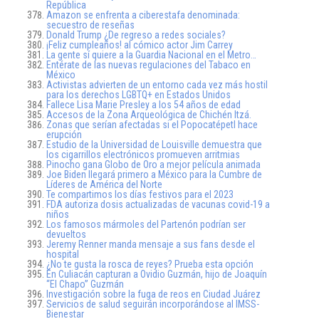
República
Amazon se enfrenta a ciberestafa denominada:
secuestro de reseñas
Donald Trump ¿De regreso a redes sociales?
¡Feliz cumpleaños! al cómico actor Jim Carrey
La gente sí quiere a la Guardia Nacional en el Metro…
Entérate de las nuevas regulaciones del Tabaco en
México
Activistas advierten de un entorno cada vez más hostil
para los derechos LGBTQ+ en Estados Unidos
Fallece Lisa Marie Presley a los 54 años de edad
Accesos de la Zona Arqueológica de Chichén Itzá.
Zonas que serían afectadas si el Popocatépetl hace
erupción
Estudio de la Universidad de Louisville demuestra que
los cigarrillos electrónicos promueven arritmias
Pinocho gana Globo de Oro a mejor película animada
Joe Biden llegará primero a México para la Cumbre de
Líderes de América del Norte
Te compartimos los días festivos para el 2023
FDA autoriza dosis actualizadas de vacunas covid-19 a
niños
Los famosos mármoles del Partenón podrían ser
devueltos
Jeremy Renner manda mensaje a sus fans desde el
hospital
¿No te gusta la rosca de reyes? Prueba esta opción
En Culiacán capturan a Ovidio Guzmán, hijo de Joaquín
“El Chapo” Guzmán
Investigación sobre la fuga de reos en Ciudad Juárez
Servicios de salud seguirán incorporándose al IMSS-
Bienestar