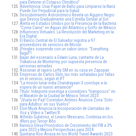
para Detener el Colapso Climático”
Advertencia: Usar Papel de Baño para Limpiarse la Nariz
Puede Ser Perjudicial para la Salud
Descubrimiento Astronómico Revela un Agujero Negro
que Devora Gradualmente una Estrella Similar al Sol
Alerta en Estados Unidos por la Presencia de la Bacteria
“Come Carne” en Aguas del Atlántico y Golfo de México
Influencers Virtuales: La Revolución del Marketing en la
Era Digital
El Banco Central de El Salvador registra a 97
proveedores de servicios de Bitcoin
¡Pringles sorprende con un sabor único: “Everything
Bagel”!
Bajan del escenario a Edwin Luna, cantante de La
Trakalosa de Monterrey, por supuesta presencia de
personas armadas
Asesinan al rapero Lefty SM en su casa en Zapopan
Empresas de Carlos Slim, las más señaladas por fallas
en el servicio, según el IFT
“La misión lunar india Chandrayaan-3 concluye a la
espera de un nuevo amanecer”
Título: Indeporte investiga a corredores “tramposos” en
el Maratón de la Ciudad de México Telcel 2023
“¡Vuela en Paz! Corendon Airlines Anuncia Zona ‘Solo
para Adultos’ en sus Vuelos”
Elon Musk Anuncia la Incorporación de Llamadas de
Voz y Vídeo a Twitter/X
Alfredo Gutiérrez, el Liniero Mexicano, Continúa en los
49ers por Tercer Año
Banxico Eleva Pronóstico de Crecimiento del PIB a 3%
para 2023 y Mejora Perspectivas para 2024
Quintana Roo Arrasa en los World Travel Awards 2023