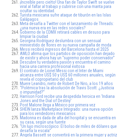
¡Increíble pero cierto! Una fan de Taylor Swift se vuelve
viral al faltar al trabajo y cubrirse con una manta para
ocultar su identidad.
Turista mexicana sufre ataque de tiburón en las Islas
Galápagos
Meta desafía a Twitter con el lanzamiento de Threads:
¿una nueva era en las redes sociales?
Gobierno de la CDMX retirará cables en desuso para
limpiar la ciudad
Georgina Rodríguez deslumbra con un sensual
minivestido de flores en su nueva campaña de moda
Messi recibirá ingresos del Barcelona hasta el 2025
AMLO afirma que los partidos de oposición han dejado
de existir y ahora hay un “supremo poder conservador”
Descubre tu verdadera pasión y encuentra el camino
hacia una carrera profesional exitosa
El contrato de Lionel Messi con el Inter de Miami
alcanza entre US$ 50 y US$ 60 millones anuales, según
revela el copropietario del club
Muere Leandro, nieto de Robert De Niro, a los 19 años
“Polémica tras la absolución de Travis Scott: ¿Justicia
o impunidad?”
Harrison Ford recibe una despedida heroica en ‘Indiana
Jones and the Dial of Destiny’
Post Malone llega a México por primera vez
SHEIN lanza Marketplace Integrado: una nueva opción
para los vendedores mexicanos
Madonna es dada de alta del hospital y se encuentra en
su casa, según una fuente
“Un lujo microscópico: El bolso de miles de dólares que
desafía la escala”
Angela Bassett se convertirá en la primera mujer y actriz