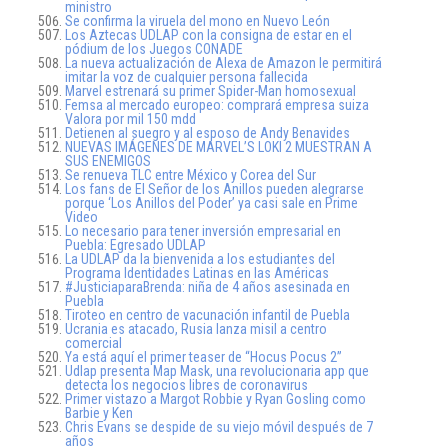
ministro
Se confirma la viruela del mono en Nuevo León
Los Aztecas UDLAP con la consigna de estar en el
pódium de los Juegos CONADE
La nueva actualización de Alexa de Amazon le permitirá
imitar la voz de cualquier persona fallecida
Marvel estrenará su primer Spider-Man homosexual
Femsa al mercado europeo: comprará empresa suiza
Valora por mil 150 mdd
Detienen al suegro y al esposo de Andy Benavides
NUEVAS IMÁGENES DE MARVEL’S LOKI 2 MUESTRAN A
SUS ENEMIGOS
Se renueva TLC entre México y Corea del Sur
Los fans de El Señor de los Anillos pueden alegrarse
porque ‘Los Anillos del Poder’ ya casi sale en Prime
Video
Lo necesario para tener inversión empresarial en
Puebla: Egresado UDLAP
La UDLAP da la bienvenida a los estudiantes del
Programa Identidades Latinas en las Américas
#JusticiaparaBrenda: niña de 4 años asesinada en
Puebla
Tiroteo en centro de vacunación infantil de Puebla
Ucrania es atacado, Rusia lanza misil a centro
comercial
Ya está aquí el primer teaser de “Hocus Pocus 2”
Udlap presenta Map Mask, una revolucionaria app que
detecta los negocios libres de coronavirus
Primer vistazo a Margot Robbie y Ryan Gosling como
Barbie y Ken
Chris Evans se despide de su viejo móvil después de 7
años