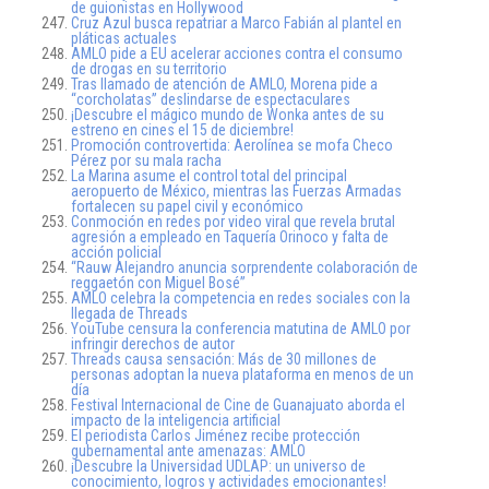
de guionistas en Hollywood
Cruz Azul busca repatriar a Marco Fabián al plantel en
pláticas actuales
AMLO pide a EU acelerar acciones contra el consumo
de drogas en su territorio
Tras llamado de atención de AMLO, Morena pide a
“corcholatas” deslindarse de espectaculares
¡Descubre el mágico mundo de Wonka antes de su
estreno en cines el 15 de diciembre!
Promoción controvertida: Aerolínea se mofa Checo
Pérez por su mala racha
La Marina asume el control total del principal
aeropuerto de México, mientras las Fuerzas Armadas
fortalecen su papel civil y económico
Conmoción en redes por video viral que revela brutal
agresión a empleado en Taquería Orinoco y falta de
acción policial
“Rauw Alejandro anuncia sorprendente colaboración de
reggaetón con Miguel Bosé”
AMLO celebra la competencia en redes sociales con la
llegada de Threads
YouTube censura la conferencia matutina de AMLO por
infringir derechos de autor
Threads causa sensación: Más de 30 millones de
personas adoptan la nueva plataforma en menos de un
día
Festival Internacional de Cine de Guanajuato aborda el
impacto de la inteligencia artificial
El periodista Carlos Jiménez recibe protección
gubernamental ante amenazas: AMLO
¡Descubre la Universidad UDLAP: un universo de
conocimiento, logros y actividades emocionantes!