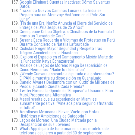
Google Eliminará Cuentas Inactivas: Cómo Salvar tus
Datos
“Trazando Nuevos Caminos Lunares: La India se
Prepara para un Aterrizaje Histórico en el Polo Sur
Lunar”
“Fin de una Era: Netflix Anuncia el Cierre del Servicio de
Entrega de DVD Después de 25 Años”
Greenpeace Critica Objetivos Climáticos de la Fórmula 1
como un “Lavado de Cara”
Susana Baca Recuerda a Víctimas de Protestas en Perú
Durante Concierto de Natalia Lafourcade
Ciclistas Exigen Mayor Seguridad y Respeto Tras
Trágico Accidente en La Huasteca
¡Explora el Espacio en el Campamento Misión Marte de
la Fundación Katya Echazarreta!
Alcalde de Lagos de Moreno Niega Desaparición de
Cinco Hermanos: “Nadie los Identifica”
¿Wendy Guevara aspirante a diputada o a gobernadora?
El PAN le muestra su disposición en Guanajuato.
Canelo Álvarez Deslumbra con un ‘Outfit’ de Millones de
Pesos: ¿Cuánto Cuesta Cada Prenda?
Twitter Elimina la Opción de ‘Bloquear’ a Usuarios, Elon
Musk Propone una Alternativa
Messi resalta que su experiencia en Miami es
sumamente positiva: “Vine acá para seguir disfrutando
el futbol”
Aerolíneas Mexicanas Elevan Vuelo con Flotas
Históricas y Ambiciones de Categoría 1
Lagos de Moreno: Una Ciudad Marcada por la
Desaparición de sus Jóvenes
WhatsApp dejará de funcionar en estos modelos de
teléfonos celulares a partir del 30 de septiembre