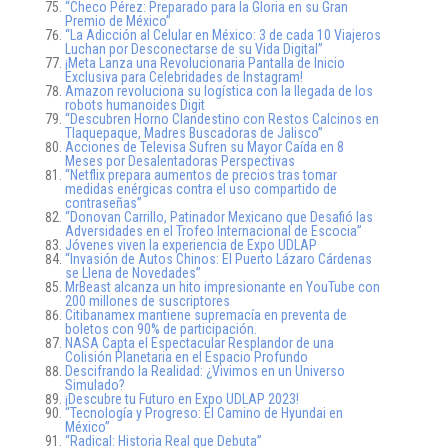
“Checo Pérez: Preparado para la Gloria en su Gran
Premio de México”
“La Adicción al Celular en México: 3 de cada 10 Viajeros
Luchan por Desconectarse de su Vida Digital”
¡Meta Lanza una Revolucionaria Pantalla de Inicio
Exclusiva para Celebridades de Instagram!
Amazon revoluciona su logística con la llegada de los
robots humanoides Digit
“Descubren Horno Clandestino con Restos Calcinos en
Tlaquepaque, Madres Buscadoras de Jalisco”
Acciones de Televisa Sufren su Mayor Caída en 8
Meses por Desalentadoras Perspectivas
“Netflix prepara aumentos de precios tras tomar
medidas enérgicas contra el uso compartido de
contraseñas”
“Donovan Carrillo, Patinador Mexicano que Desafió las
Adversidades en el Trofeo Internacional de Escocia”
Jóvenes viven la experiencia de Expo UDLAP
“Invasión de Autos Chinos: El Puerto Lázaro Cárdenas
se Llena de Novedades”
MrBeast alcanza un hito impresionante en YouTube con
200 millones de suscriptores
Citibanamex mantiene supremacía en preventa de
boletos con 90% de participación.
NASA Capta el Espectacular Resplandor de una
Colisión Planetaria en el Espacio Profundo
Descifrando la Realidad: ¿Vivimos en un Universo
Simulado?
¡Descubre tu Futuro en Expo UDLAP 2023!
“Tecnología y Progreso: El Camino de Hyundai en
México”
“Radical: Historia Real que Debuta”