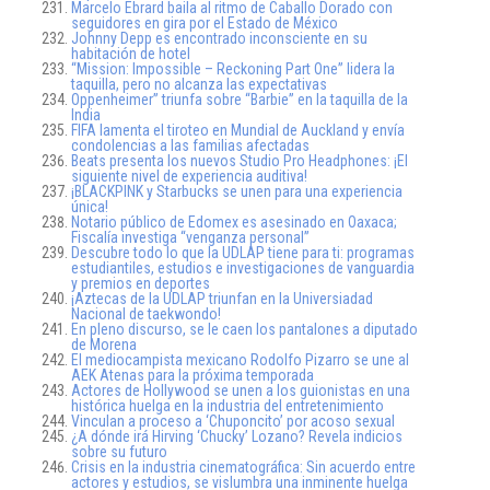
Marcelo Ebrard baila al ritmo de Caballo Dorado con
seguidores en gira por el Estado de México
Johnny Depp es encontrado inconsciente en su
habitación de hotel
“Mission: Impossible – Reckoning Part One” lidera la
taquilla, pero no alcanza las expectativas
Oppenheimer” triunfa sobre “Barbie” en la taquilla de la
India
FIFA lamenta el tiroteo en Mundial de Auckland y envía
condolencias a las familias afectadas
Beats presenta los nuevos Studio Pro Headphones: ¡El
siguiente nivel de experiencia auditiva!
¡BLACKPINK y Starbucks se unen para una experiencia
única!
Notario público de Edomex es asesinado en Oaxaca;
Fiscalía investiga “venganza personal”
Descubre todo lo que la UDLAP tiene para ti: programas
estudiantiles, estudios e investigaciones de vanguardia
y premios en deportes
¡Aztecas de la UDLAP triunfan en la Universiadad
Nacional de taekwondo!
En pleno discurso, se le caen los pantalones a diputado
de Morena
El mediocampista mexicano Rodolfo Pizarro se une al
AEK Atenas para la próxima temporada
Actores de Hollywood se unen a los guionistas en una
histórica huelga en la industria del entretenimiento
Vinculan a proceso a ‘Chuponcito’ por acoso sexual
¿A dónde irá Hirving ‘Chucky’ Lozano? Revela indicios
sobre su futuro
Crisis en la industria cinematográfica: Sin acuerdo entre
actores y estudios, se vislumbra una inminente huelga