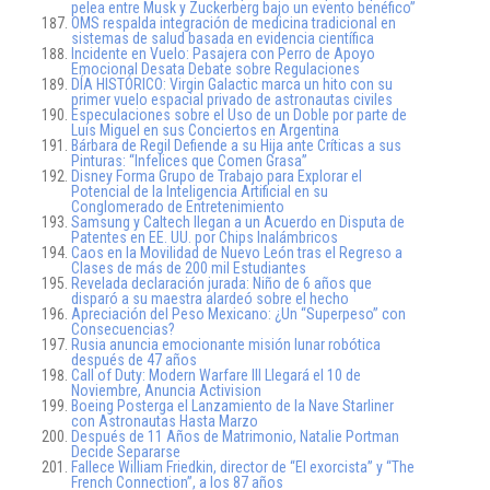
pelea entre Musk y Zuckerberg bajo un evento benéfico”
OMS respalda integración de medicina tradicional en
sistemas de salud basada en evidencia científica
Incidente en Vuelo: Pasajera con Perro de Apoyo
Emocional Desata Debate sobre Regulaciones
DÍA HISTÓRICO: Virgin Galactic marca un hito con su
primer vuelo espacial privado de astronautas civiles
Especulaciones sobre el Uso de un Doble por parte de
Luis Miguel en sus Conciertos en Argentina
Bárbara de Regil Defiende a su Hija ante Críticas a sus
Pinturas: “Infelices que Comen Grasa”
Disney Forma Grupo de Trabajo para Explorar el
Potencial de la Inteligencia Artificial en su
Conglomerado de Entretenimiento
Samsung y Caltech llegan a un Acuerdo en Disputa de
Patentes en EE. UU. por Chips Inalámbricos
Caos en la Movilidad de Nuevo León tras el Regreso a
Clases de más de 200 mil Estudiantes
Revelada declaración jurada: Niño de 6 años que
disparó a su maestra alardeó sobre el hecho
Apreciación del Peso Mexicano: ¿Un “Superpeso” con
Consecuencias?
Rusia anuncia emocionante misión lunar robótica
después de 47 años
Call of Duty: Modern Warfare III Llegará el 10 de
Noviembre, Anuncia Activision
Boeing Posterga el Lanzamiento de la Nave Starliner
con Astronautas Hasta Marzo
Después de 11 Años de Matrimonio, Natalie Portman
Decide Separarse
Fallece William Friedkin, director de “El exorcista” y “The
French Connection”, a los 87 años