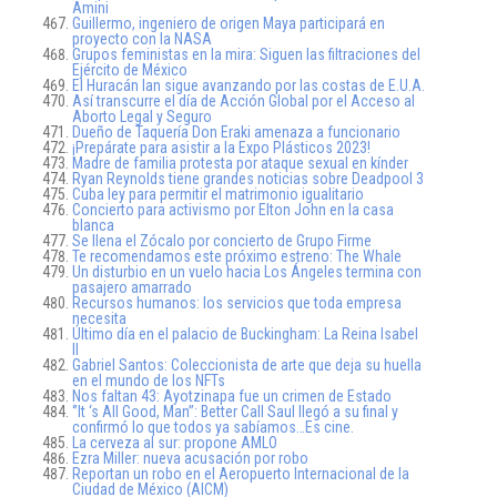
Amini
Guillermo, ingeniero de origen Maya participará en
proyecto con la NASA
Grupos feministas en la mira: Siguen las filtraciones del
Ejército de México
El Huracán Ian sigue avanzando por las costas de E.U.A.
Así transcurre el día de Acción Global por el Acceso al
Aborto Legal y Seguro
Dueño de Taquería Don Eraki amenaza a funcionario
¡Prepárate para asistir a la Expo Plásticos 2023!
Madre de familia protesta por ataque sexual en kínder
Ryan Reynolds tiene grandes noticias sobre Deadpool 3
Cuba ley para permitir el matrimonio igualitario
Concierto para activismo por Elton John en la casa
blanca
Se llena el Zócalo por concierto de Grupo Firme
Te recomendamos este próximo estreno: The Whale
Un disturbio en un vuelo hacia Los Ángeles termina con
pasajero amarrado
Recursos humanos: los servicios que toda empresa
necesita
Último día en el palacio de Buckingham: La Reina Isabel
II
Gabriel Santos: Coleccionista de arte que deja su huella
en el mundo de los NFTs
Nos faltan 43: Ayotzinapa fue un crimen de Estado
‘’It ‘s All Good, Man’’: Better Call Saul llegó a su final y
confirmó lo que todos ya sabíamos…Es cine.
La cerveza al sur: propone AMLO
Ezra Miller: nueva acusación por robo
Reportan un robo en el Aeropuerto Internacional de la
Ciudad de México (AICM)