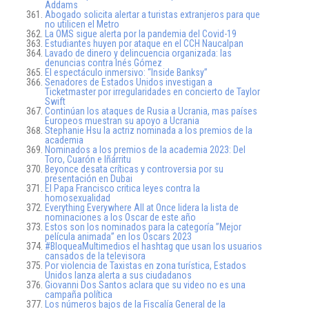
Addams
Abogado solicita alertar a turistas extranjeros para que
no utilicen el Metro
La OMS sigue alerta por la pandemia del Covid-19
Estudiantes huyen por ataque en el CCH Naucalpan
Lavado de dinero y delincuencia organizada: las
denuncias contra Inés Gómez
El espectáculo inmersivo: “Inside Banksy”
Senadores de Estados Unidos investigan a
Ticketmaster por irregularidades en concierto de Taylor
Swift
Continúan los ataques de Rusia a Ucrania, mas países
Europeos muestran su apoyo a Ucrania
Stephanie Hsu la actriz nominada a los premios de la
academia
Nominados a los premios de la academia 2023: Del
Toro, Cuarón e Iñárritu
Beyonce desata críticas y controversia por su
presentación en Dubai
El Papa Francisco critica leyes contra la
homosexualidad
Everything Everywhere All at Once lidera la lista de
nominaciones a los Oscar de este año
Estos son los nominados para la categoría ”Mejor
película animada” en los Oscars 2023
#BloqueaMultimedios el hashtag que usan los usuarios
cansados de la televisora
Por violencia de Taxistas en zona turística, Estados
Unidos lanza alerta a sus ciudadanos
Giovanni Dos Santos aclara que su video no es una
campaña política
Los números bajos de la Fiscalía General de la