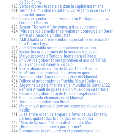
de Bad Bunny
Varios drones rusos alcanzan la capital ucraniana
Termina el mundial en Qatar 2022: Argentina se lleva la
copa del mundo
Realizan cambios en la Federación Portuguesa, se va
Fernando Santos
Avatar: The way of the water, así va su estreno
”Virus de los camellos” se registran contagios en Qatar
entre aficionados y futbolistas
AMLO habla sobre el atentado que sufrió el periodista
Ciro Gómez Leyva
Joe Biden habla sobre la regulación de armas
Inician las grabaciones de la secuela del Joker
Marvel propone a Tenoch Huerta para el Oscar
En EUA los gobernadores prohiben el uso de TikTok
¡Que venga Bad Bunny al Zócalo!
Sexta oleada de casos de Covid-19 en México
En México los periodistas sí viven en guerra
Francia contra Argentina en la final del Mundial
Fallece el gobernador de Puebla, Miguel Barbosa
Argentina va para finalista en el mundial de Qatar 2022
Bernard Arnault desplaza a Elon Musk con su fortuna
Reportan a gobernador de Puebla hospitalizado
España queda eliminada en el Mundial
Termina el mundial para Brasil
Meghan y el príncipe Harry protagonizan nueva serie de
Netflix
Juez emite orden de amparo a favor de Luis Ernesto
Derbez, quita todos los cargos en su contra
”Más de Oaxaca…” el libro de Alejandro Murat
¿Buscas un lugar nuevo para comer?
El avance de las mujeres en el aprendizaje online