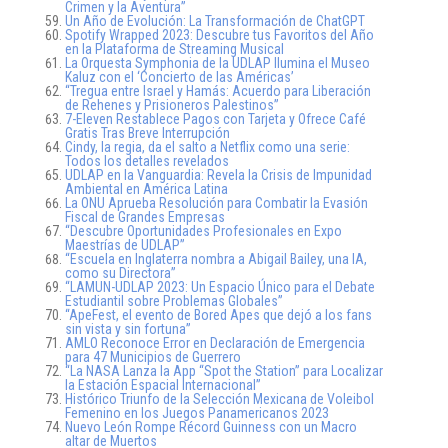
Crimen y la Aventura”
Un Año de Evolución: La Transformación de ChatGPT
Spotify Wrapped 2023: Descubre tus Favoritos del Año
en la Plataforma de Streaming Musical
La Orquesta Symphonia de la UDLAP Ilumina el Museo
Kaluz con el ‘Concierto de las Américas’
“Tregua entre Israel y Hamás: Acuerdo para Liberación
de Rehenes y Prisioneros Palestinos”
7-Eleven Restablece Pagos con Tarjeta y Ofrece Café
Gratis Tras Breve Interrupción
Cindy, la regia, da el salto a Netflix como una serie:
Todos los detalles revelados
UDLAP en la Vanguardia: Revela la Crisis de Impunidad
Ambiental en América Latina
La ONU Aprueba Resolución para Combatir la Evasión
Fiscal de Grandes Empresas
“Descubre Oportunidades Profesionales en Expo
Maestrías de UDLAP”
“Escuela en Inglaterra nombra a Abigail Bailey, una IA,
como su Directora”
“LAMUN-UDLAP 2023: Un Espacio Único para el Debate
Estudiantil sobre Problemas Globales”
“ApeFest, el evento de Bored Apes que dejó a los fans
sin vista y sin fortuna”
AMLO Reconoce Error en Declaración de Emergencia
para 47 Municipios de Guerrero
“La NASA Lanza la App “Spot the Station” para Localizar
la Estación Espacial Internacional”
Histórico Triunfo de la Selección Mexicana de Voleibol
Femenino en los Juegos Panamericanos 2023
Nuevo León Rompe Récord Guinness con un Macro
altar de Muertos