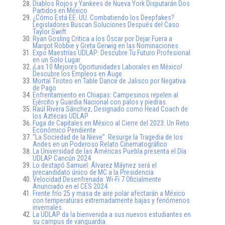
Diablos Rojos y Yankees de Nueva York Disputarán Dos
Partidos en México
¿Cómo Está EE. UU. Combatiendo los Deepfakes?
Legisladores Buscan Soluciones Después del Caso
Taylor Swift
Ryan Gosling Critica a los Óscar por Dejar Fuera a
Margot Robbie y Greta Gerwig en las Nominaciones
Expo Maestrías UDLAP: Descubre Tu Futuro Profesional
en un Solo Lugar
¡Las 10 Mejores Oportunidades Laborales en México!
Descubre los Empleos en Auge
Mortal Tiroteo en Table Dance de Jalisco por Negativa
de Pago
Enfrentamiento en Chiapas: Campesinos repelen al
Ejército y Guardia Nacional con palos y piedras.
Raúl Rivera Sánchez, Designado como Head Coach de
los Aztecas UDLAP
Fuga de Capitales en México al Cierre del 2023: Un Reto
Económico Pendiente
“La Sociedad de la Nieve”: Resurge la Tragedia de los
Andes en un Poderoso Relato Cinematográfico
La Universidad de las Américas Puebla presenta el Día
UDLAP Cancún 2024
Lo destapó Samuel: Álvarez Máynez será el
precandidato único de MC a la Presidencia
Velocidad Desenfrenada: Wi-Fi 7 Oficialmente
Anunciado en el CES 2024
Frente frío 25 y masa de aire polar afectarán a México
con temperaturas extremadamente bajas y fenómenos
invernales.
La UDLAP da la bienvenida a sus nuevos estudiantes en
su campus de vanguardia