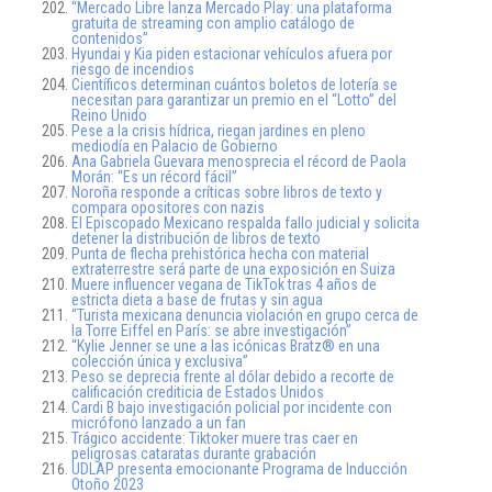
“Mercado Libre lanza Mercado Play: una plataforma
gratuita de streaming con amplio catálogo de
contenidos”
Hyundai y Kia piden estacionar vehículos afuera por
riesgo de incendios
Científicos determinan cuántos boletos de lotería se
necesitan para garantizar un premio en el “Lotto” del
Reino Unido
Pese a la crisis hídrica, riegan jardines en pleno
mediodía en Palacio de Gobierno
Ana Gabriela Guevara menosprecia el récord de Paola
Morán: “Es un récord fácil”
Noroña responde a críticas sobre libros de texto y
compara opositores con nazis
El Episcopado Mexicano respalda fallo judicial y solicita
detener la distribución de libros de texto
Punta de flecha prehistórica hecha con material
extraterrestre será parte de una exposición en Suiza
Muere influencer vegana de TikTok tras 4 años de
estricta dieta a base de frutas y sin agua
“Turista mexicana denuncia violación en grupo cerca de
la Torre Eiffel en París: se abre investigación”
“Kylie Jenner se une a las icónicas Bratz® en una
colección única y exclusiva”
Peso se deprecia frente al dólar debido a recorte de
calificación crediticia de Estados Unidos
Cardi B bajo investigación policial por incidente con
micrófono lanzado a un fan
Trágico accidente: Tiktoker muere tras caer en
peligrosas cataratas durante grabación
UDLAP presenta emocionante Programa de Inducción
Otoño 2023