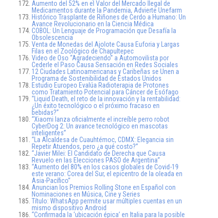
Aumento del 52% en el Valor del Mercado Ilegal de
Medicamentos durante la Pandemia, Advierte Unefarm
Histórico Trasplante de Riñones de Cerdo a Humano: Un
Avance Revolucionario en la Ciencia Médica
COBOL: Un Lenguaje de Programación que Desafía la
Obsolescencia
Venta de Monedas del Ajolote Causa Euforia y Largas
Filas en el Zoológico de Chapultepec
Video de Oso “Agradeciendo” a Automovilista por
Cederle el Paso Causa Sensación en Redes Sociales
12 Ciudades Latinoamericanas y Caribeñas se Unen a
Programa de Sostenibilidad de Estados Unidos
Estudio Europeo Evalúa Radioterapia de Protones
como Tratamiento Potencial para Cáncer de Esófago
“Liquid Death, el reto de la innovación y la rentabilidad:
¿Un éxito tecnológico o el próximo fracaso en
bebidas?”
“Xiaomi lanza oficialmente el increíble perro robot
CyberDog 2: Un avance tecnológico en mascotas
inteligentes”
“La Alcaldesa de Cuauhtémoc, CDMX: Elegancia sin
Repetir Atuendos, pero ¿a qué costo?”
“Javier Milei: El Candidato de Derecha que Causa
Revuelo en las Elecciones PASO de Argentina”
“Aumento del 80% en los casos globales de Covid-19
este verano: Corea del Sur, el epicentro de la oleada en
Asia-Pacífico”
Anuncian los Premios Rolling Stone en Español con
Nominaciones en Música, Cine y Series
Título: WhatsApp permite usar múltiples cuentas en un
mismo dispositivo Android
“Confirmada la ‘ubicación épica’ en Italia para la posible