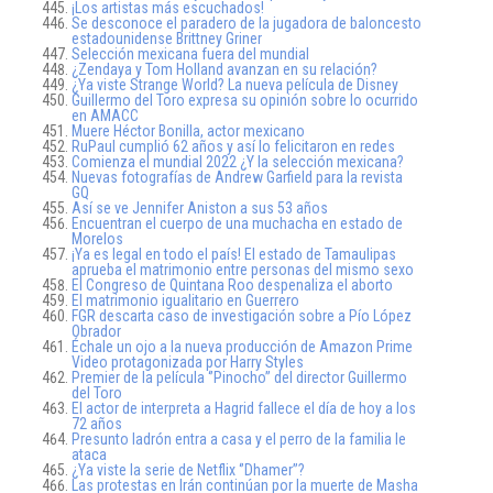
¡Los artistas más escuchados!
Se desconoce el paradero de la jugadora de baloncesto
estadounidense Brittney Griner
Selección mexicana fuera del mundial
¿Zendaya y Tom Holland avanzan en su relación?
¿Ya viste Strange World? La nueva película de Disney
Guillermo del Toro expresa su opinión sobre lo ocurrido
en AMACC
Muere Héctor Bonilla, actor mexicano
RuPaul cumplió 62 años y así lo felicitaron en redes
Comienza el mundial 2022 ¿Y la selección mexicana?
Nuevas fotografías de Andrew Garfield para la revista
GQ
Así se ve Jennifer Aniston a sus 53 años
Encuentran el cuerpo de una muchacha en estado de
Morelos
¡Ya es legal en todo el país! El estado de Tamaulipas
aprueba el matrimonio entre personas del mismo sexo
El Congreso de Quintana Roo despenaliza el aborto
El matrimonio igualitario en Guerrero
FGR descarta caso de investigación sobre a Pío López
Obrador
Échale un ojo a la nueva producción de Amazon Prime
Video protagonizada por Harry Styles
Premier de la película ‘’Pinocho’’ del director Guillermo
del Toro
El actor de interpreta a Hagrid fallece el día de hoy a los
72 años
Presunto ladrón entra a casa y el perro de la familia le
ataca
¿Ya viste la serie de Netflix ‘’Dhamer’’?
Las protestas en Irán continúan por la muerte de Masha