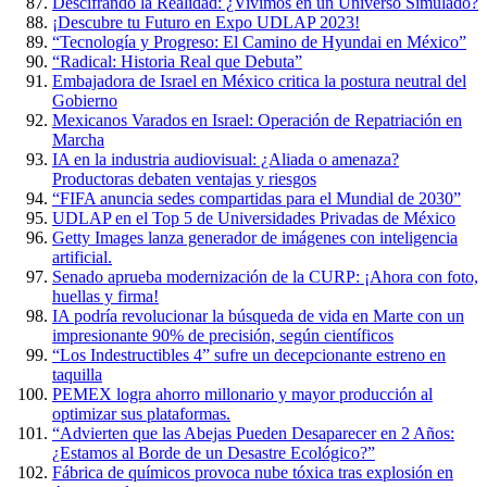
Descifrando la Realidad: ¿Vivimos en un Universo Simulado?
¡Descubre tu Futuro en Expo UDLAP 2023!
“Tecnología y Progreso: El Camino de Hyundai en México”
“Radical: Historia Real que Debuta”
Embajadora de Israel en México critica la postura neutral del
Gobierno
Mexicanos Varados en Israel: Operación de Repatriación en
Marcha
IA en la industria audiovisual: ¿Aliada o amenaza?
Productoras debaten ventajas y riesgos
“FIFA anuncia sedes compartidas para el Mundial de 2030”
UDLAP en el Top 5 de Universidades Privadas de México
Getty Images lanza generador de imágenes con inteligencia
artificial.
Senado aprueba modernización de la CURP: ¡Ahora con foto,
huellas y firma!
IA podría revolucionar la búsqueda de vida en Marte con un
impresionante 90% de precisión, según científicos
“Los Indestructibles 4” sufre un decepcionante estreno en
taquilla
PEMEX logra ahorro millonario y mayor producción al
optimizar sus plataformas.
“Advierten que las Abejas Pueden Desaparecer en 2 Años:
¿Estamos al Borde de un Desastre Ecológico?”
Fábrica de químicos provoca nube tóxica tras explosión en