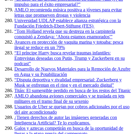
impulso para el éxito empresarial?”
AMLO recomienda música positiva a jóvenes para evitar
letras que promueven drogas y violencia
Universidad UDLAP establece alianza estratégica con la
Fundación Friedrich-Ebert-Stiftung (FES)
“Tom Holland revela que su destreza en la carpintería
conquistó a Zendaya: ‘Ahora estamos enamorados'”
Avances en protección de vaquita marina y totoaba: pesca
ilegal se reduce en un 79%
“El príncipe Harry busca revelar traumas infantiles:
Entrevistas deseadas con Putin, Trump y Zuckerberg en su
podcast”
Desarrollo de Nuevos Materiales para la Remoción de Azufre
en Agua y su Potabilización
“Disputa deportiva y rivalidad empresarial: Zuckerberg y
Musk se enfrentan en el ring y en el mercado digital”
Titán: El sumergible perdido en busca de los restos del Titanic
AMLO abandona aviones comerciales y se traslada en jets
militares en el tramo final de su sexenio
Usuarios de Uber se quejan por cobros adicionales por el uso
del aire acondicionado
¿Tienen derechos de autor las imágenes generadas con
Inteligencia Artificial? Te lo explicamos.
Galos y aztecas competirán en busca de la oportunidad de
llegar a la etapa previa del campeonato.