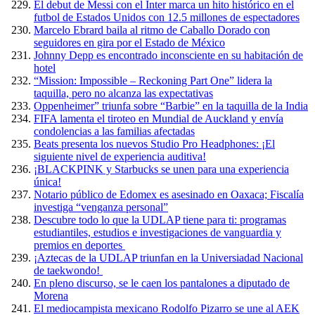
El debut de Messi con el Inter marca un hito histórico en el
futbol de Estados Unidos con 12.5 millones de espectadores
Marcelo Ebrard baila al ritmo de Caballo Dorado con
seguidores en gira por el Estado de México
Johnny Depp es encontrado inconsciente en su habitación de
hotel
“Mission: Impossible – Reckoning Part One” lidera la
taquilla, pero no alcanza las expectativas
Oppenheimer” triunfa sobre “Barbie” en la taquilla de la India
FIFA lamenta el tiroteo en Mundial de Auckland y envía
condolencias a las familias afectadas
Beats presenta los nuevos Studio Pro Headphones: ¡El
siguiente nivel de experiencia auditiva!
¡BLACKPINK y Starbucks se unen para una experiencia
única!
Notario público de Edomex es asesinado en Oaxaca; Fiscalía
investiga “venganza personal”
Descubre todo lo que la UDLAP tiene para ti: programas
estudiantiles, estudios e investigaciones de vanguardia y
premios en deportes
¡Aztecas de la UDLAP triunfan en la Universiadad Nacional
de taekwondo!
En pleno discurso, se le caen los pantalones a diputado de
Morena
El mediocampista mexicano Rodolfo Pizarro se une al AEK