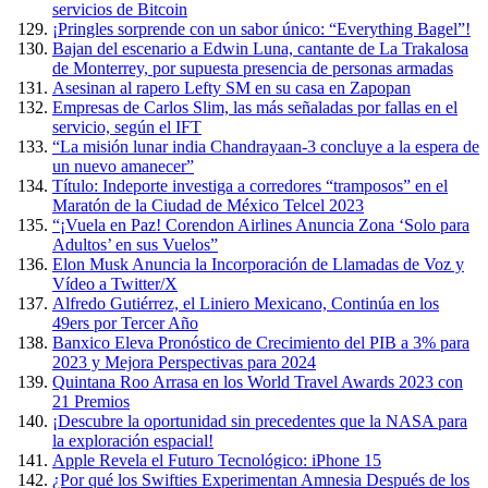
servicios de Bitcoin
¡Pringles sorprende con un sabor único: “Everything Bagel”!
Bajan del escenario a Edwin Luna, cantante de La Trakalosa
de Monterrey, por supuesta presencia de personas armadas
Asesinan al rapero Lefty SM en su casa en Zapopan
Empresas de Carlos Slim, las más señaladas por fallas en el
servicio, según el IFT
“La misión lunar india Chandrayaan-3 concluye a la espera de
un nuevo amanecer”
Título: Indeporte investiga a corredores “tramposos” en el
Maratón de la Ciudad de México Telcel 2023
“¡Vuela en Paz! Corendon Airlines Anuncia Zona ‘Solo para
Adultos’ en sus Vuelos”
Elon Musk Anuncia la Incorporación de Llamadas de Voz y
Vídeo a Twitter/X
Alfredo Gutiérrez, el Liniero Mexicano, Continúa en los
49ers por Tercer Año
Banxico Eleva Pronóstico de Crecimiento del PIB a 3% para
2023 y Mejora Perspectivas para 2024
Quintana Roo Arrasa en los World Travel Awards 2023 con
21 Premios
¡Descubre la oportunidad sin precedentes que la NASA para
la exploración espacial!
Apple Revela el Futuro Tecnológico: iPhone 15
¿Por qué los Swifties Experimentan Amnesia Después de los