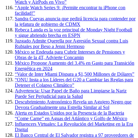
Watch y AirPods en Vivo”
“Apple Watch Series 9: ¡Permite encontrar tu iPhone con
facilidad!”
Sandra Cuevas anuncia que pedirá licencia para contender por
la jefatura de gobierno de CDMX
Rebeca Landa es la voz principal de Monday Night Football
y sigue abriendo brecha en ESPN
Juzgado Admite Querella por Agresión Sexual contra Luis
Rubiales por Beso a Jenni Hermoso
México se Endeuda para Cubrir Intereses de Pensiones y
Obras de la 4T, Advierte Concamin
México Propone Aumento del 3.4% en Gasto para Transición
Energética en 2024
“Valor de Inter Miami Dispara a $1,500 Millones de Dólares”
“ONU Insta a los Líderes del G20 a Cambiar las Reglas para
Detener el Colapso Climático”
Advertencia: Usar Papel de Baño para Limpiarse la Nariz
Puede Ser Perjudicial para la Salud
Descubrimiento Astronómico Revela un Agujero Negro que
Devora Gradualmente una Estrella Similar al Sol
Alerta en Estados Unidos por la Presencia de la Bacteria
“Come Carne” en Aguas del Atlántico y Golfo de México
Influencers Virtuales: La Revolución del Marketing en la Era
Digital
El Banco Central de El Salvador registra a 97 proveedores de