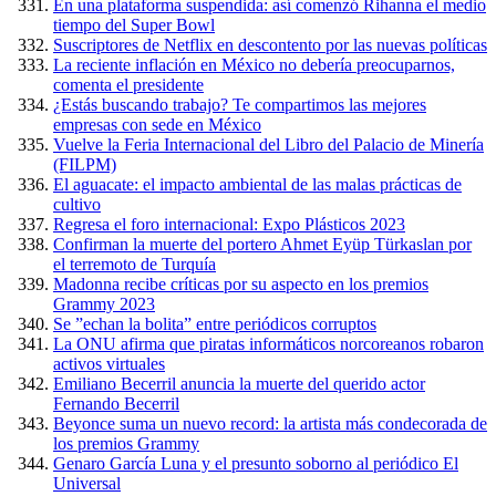
En una plataforma suspendida: así comenzó Rihanna el medio
tiempo del Super Bowl
Suscriptores de Netflix en descontento por las nuevas políticas
La reciente inflación en México no debería preocuparnos,
comenta el presidente
¿Estás buscando trabajo? Te compartimos las mejores
empresas con sede en México
Vuelve la Feria Internacional del Libro del Palacio de Minería
(FILPM)
El aguacate: el impacto ambiental de las malas prácticas de
cultivo
Regresa el foro internacional: Expo Plásticos 2023
Confirman la muerte del portero Ahmet Eyüp Türkaslan por
el terremoto de Turquía
Madonna recibe críticas por su aspecto en los premios
Grammy 2023
Se ”echan la bolita” entre periódicos corruptos
La ONU afirma que piratas informáticos norcoreanos robaron
activos virtuales
Emiliano Becerril anuncia la muerte del querido actor
Fernando Becerril
Beyonce suma un nuevo record: la artista más condecorada de
los premios Grammy
Genaro García Luna y el presunto soborno al periódico El
Universal