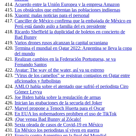
Acuerdo entre la Unión Europea y la empresa Amazon
Los obstáculos que enfrentan las poblaciones indígenas
Xiaomi: malas noticias para el personal
Canciller de México confirma que la embajada de México en
Perú está dando asilo a familia del ex presidente
Ricardo Sheffield la duplicidad de boletos en concierto de
Bad Bunny
Varios drones rusos alcanzan la capital ucraniana
Termina el mundial en Qatar 2022: Argentina se lleva la copa
del mundo
Realizan cambios en la Federación Portuguesa, se va
Fernando Santos
Avatar: The way of the water, así va su estreno
”Virus de los camellos” se registran contagios en Qatar entre
aficionados y futbolistas
AMLO habla sobre el atentado que sufrió el periodista Ciro
Gómez Leyva
Joe Biden habla sobre la regulación de armas
Inician las grabaciones de la secuela del Joker
Marvel propone a Tenoch Huerta para el Oscar
En EUA los gobernadores prohiben el uso de TikTok
¡Que venga Bad Bunny al Zócalo!
Sexta oleada de casos de Covid-19 en México
En México los periodistas sí viven en guerra
Francia contra Argentina en la final del Mundial