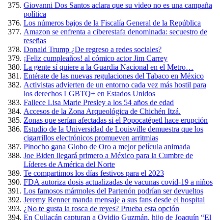
Giovanni Dos Santos aclara que su video no es una campaña
política
Los números bajos de la Fiscalía General de la República
Amazon se enfrenta a ciberestafa denominada: secuestro de
reseñas
Donald Trump ¿De regreso a redes sociales?
¡Feliz cumpleaños! al cómico actor Jim Carrey
La gente sí quiere a la Guardia Nacional en el Metro…
Entérate de las nuevas regulaciones del Tabaco en México
Activistas advierten de un entorno cada vez más hostil para
los derechos LGBTQ+ en Estados Unidos
Fallece Lisa Marie Presley a los 54 años de edad
Accesos de la Zona Arqueológica de Chichén Itzá.
Zonas que serían afectadas si el Popocatépetl hace erupción
Estudio de la Universidad de Louisville demuestra que los
cigarrillos electrónicos promueven arritmias
Pinocho gana Globo de Oro a mejor película animada
Joe Biden llegará primero a México para la Cumbre de
Líderes de América del Norte
Te compartimos los días festivos para el 2023
FDA autoriza dosis actualizadas de vacunas covid-19 a niños
Los famosos mármoles del Partenón podrían ser devueltos
Jeremy Renner manda mensaje a sus fans desde el hospital
¿No te gusta la rosca de reyes? Prueba esta opción
En Culiacán capturan a Ovidio Guzmán, hijo de Joaquín “El