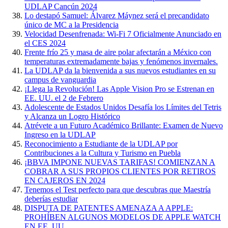
UDLAP Cancún 2024
Lo destapó Samuel: Álvarez Máynez será el precandidato
único de MC a la Presidencia
Velocidad Desenfrenada: Wi-Fi 7 Oficialmente Anunciado en
el CES 2024
Frente frío 25 y masa de aire polar afectarán a México con
temperaturas extremadamente bajas y fenómenos invernales.
La UDLAP da la bienvenida a sus nuevos estudiantes en su
campus de vanguardia
¡Llega la Revolución! Las Apple Vision Pro se Estrenan en
EE. UU. el 2 de Febrero
Adolescente de Estados Unidos Desafía los Límites del Tetris
y Alcanza un Logro Histórico
Atrévete a un Futuro Académico Brillante: Examen de Nuevo
Ingreso en la UDLAP
Reconocimiento a Estudiante de la UDLAP por
Contribuciones a la Cultura y Turismo en Puebla
¡BBVA IMPONE NUEVAS TARIFAS! COMIENZAN A
COBRAR A SUS PROPIOS CLIENTES POR RETIROS
EN CAJEROS EN 2024
Tenemos el Test perfecto para que descubras que Maestría
deberías estudiar
DISPUTA DE PATENTES AMENAZA A APPLE:
PROHÍBEN ALGUNOS MODELOS DE APPLE WATCH
EN EE. UU.