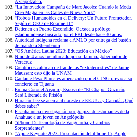
Azcapotzalco.
“La Innovadora Campaña de Marc Jacobs: Cuando la Moda
Crea Magia en las Calles de Nueva York”
“Robots Humanoides en el Delivery: Un Futuro Prometedor,
Según el CEO de Roomie IT”
Detienen en Puerto Escondido, Oaxaca a prófugo
estadounidense buscado por el FBI desde hace 30 años.
Autoridad indígena reclama a AMLO por entrega del bastón
de mando a Sheinbaum
“QS América Latina 2023: Educación en México”
Niño de 4 años fue ultimado por su familia: gobernador de
Veracruz
Científicos califican de fraude los “extraterrestres” de Jaime
Maussan; esto dijo la UNAM
Cantante Peso Pluma es amenazado por el CJNG previo a su
concierto en Tijuana
Emma Coronel Aispuro, Esposa de “El Chapo” Guzmán,
Será Liberada de Prisión
Huracán Lee se acerca al noreste de EE.UU. y Canadá: ¿Qué
debes saber?
Fiscalía inicia investigación por golpiza de estudiantes de la
Anáhuac a un joven en Angelópolis
“iPhone 15 Tecnología de Vanguardia y Cambios
Sorprendentes”
“Apple Keynote 2023: Presentación del iPhone 15, Apple