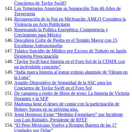
Conciertos de Taylor Swift?
Los Temerarios Anuncian su Separación Tras 46 Años de
Trayectoria
Recuperación de la Paz en Michoacán: AMLO Considera la
Violencia un Acto Publicitario
Repensando la Política Energética: Competencia y
Crecimiento para México
Descubren Cofre de Piedra en el Templo Mayor con 15
Esculturas Antropomorfas
Trágico Suicidio de Médico por Exceso de Trabajo en Japón
Despierta Preocupación
“Taylor Swift hace historia en el Foro Sol de la CDMX con
un inolvidable concierto”
“India marca historia al lograr exitoso alunizaje de Vikram en
la Luna”
Amplio Dispositivo de Seguridad de la SSC para los
Conciertos de Taylor Swift en el Foro Sol
De camarera a rostro de libros de texto: La historia de Victoria
Dorantes y la SEP
Madonna tiene el deseo de contar con la participación de
Britney Spears en su próxima gira.
Jenni Hermoso Exige “Medidas Ejemplares” por Incidente
con Luis Rubiales, Presidente de RFEF
“El Peso Mexicano Vuelve a Romper Barrera de las 17
Unidades por Dólar”