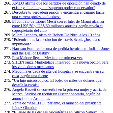
AMLO afirma que los partidos de oposición han dejado de
existir y ahora hay un “supremo poder conservador”
Descubre tu verdadera pasión y encuentra el camino hacia
una carrera profesional exitosa
El contrato de Lionel Messi con el Inter de Miami alcanza
entre US$ 50 y US$ 60 millones anuales, según revela el
copropietario del club
Muere Leandro, nieto de Robert De Niro, a los 19 años
“Polémica tras la absolución de Travis Scott: ¿Justicia o
impunidad?”
Harrison Ford recibe una despedida heroica en ‘Indiana Jones
and the Dial of Destiny’
Post Malone llega a México por primera vez
SHEIN lanza Marketplace Integrado: una nueva opción para
los vendedores mexicanos
Madonna es dada de alta del hospital y se encuentra en su
casa, según una fuente
“Un lujo microscópico: El bolso de miles de dólares que
desafía la escala”
Angela Bassett se convertirá en la primera mujer y actriz de
Marvel Studios en recibir un Oscar honorario, según ha
anunciado la Academia.
Venta de “AMLITO” parlante, el muñeco del presidente
López Obrador
“El auge de las drogas psicodélicas en Silicon Valley: ¿un