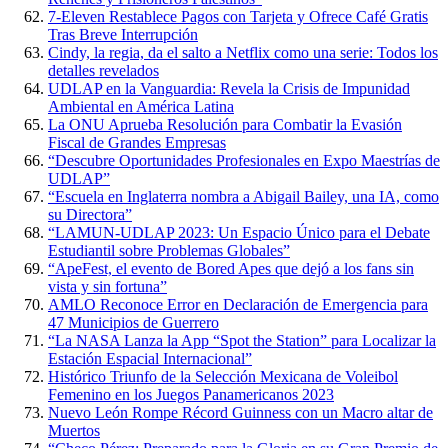
7-Eleven Restablece Pagos con Tarjeta y Ofrece Café Gratis
Tras Breve Interrupción
Cindy, la regia, da el salto a Netflix como una serie: Todos los
detalles revelados
UDLAP en la Vanguardia: Revela la Crisis de Impunidad
Ambiental en América Latina
La ONU Aprueba Resolución para Combatir la Evasión
Fiscal de Grandes Empresas
“Descubre Oportunidades Profesionales en Expo Maestrías de
UDLAP”
“Escuela en Inglaterra nombra a Abigail Bailey, una IA, como
su Directora”
“LAMUN-UDLAP 2023: Un Espacio Único para el Debate
Estudiantil sobre Problemas Globales”
“ApeFest, el evento de Bored Apes que dejó a los fans sin
vista y sin fortuna”
AMLO Reconoce Error en Declaración de Emergencia para
47 Municipios de Guerrero
“La NASA Lanza la App “Spot the Station” para Localizar la
Estación Espacial Internacional”
Histórico Triunfo de la Selección Mexicana de Voleibol
Femenino en los Juegos Panamericanos 2023
Nuevo León Rompe Récord Guinness con un Macro altar de
Muertos