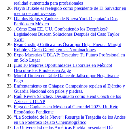
realidad aumentada para profesionales
Nayib Bukele es reelegido como presidente de El Salvador en
medio de controversias
Diablos Rojos y Yankees de Nueva York Disputarán Dos
Partidos en México
¿Cómo Está EE. UU. Combatiendo los Deepfakes?
Legisladores Buscan Soluciones Después del Caso Taylor
Swift
Ryan Gosling Critica a los Óscar por Dejar Fuera a Margot
Robbie y Greta Gerwig en las Nominaciones
Expo Maestrías UDLAP: Descubre Tu Futuro Profesional en
un Solo Lugar
¡Las 10 Mejores Oportunidades Laborales en México!
Descubre los Empleos en Auge
Mortal Tiroteo en Table Dance de Jalisco por Negativa de
Pago
Enfrentamiento en Chiapas: Campesinos repelen al Ejército y
Guardia Nacional con palos y piedras.
Raúl Rivera Sánchez, Designado como Head Coach de los
Aztecas UDLAP
Fuga de Capitales en México al Cierre del 2023: Un Reto
Económico Pendiente
“La Sociedad de la Nieve”: Resurge la Tragedia de los Andes
en un Poderoso Relato Cinematográfico
La Universidad de las Américas Puebla presenta el Día