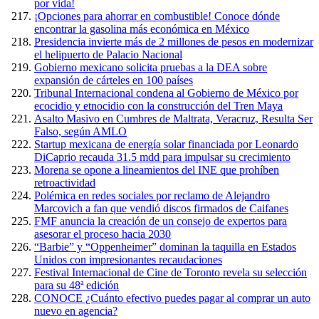
por vida!
¡Opciones para ahorrar en combustible! Conoce dónde
encontrar la gasolina más económica en México
Presidencia invierte más de 2 millones de pesos en modernizar
el helipuerto de Palacio Nacional
Gobierno mexicano solicita pruebas a la DEA sobre
expansión de cárteles en 100 países
Tribunal Internacional condena al Gobierno de México por
ecocidio y etnocidio con la construcción del Tren Maya
Asalto Masivo en Cumbres de Maltrata, Veracruz, Resulta Ser
Falso, según AMLO
Startup mexicana de energía solar financiada por Leonardo
DiCaprio recauda 31.5 mdd para impulsar su crecimiento
Morena se opone a lineamientos del INE que prohíben
retroactividad
Polémica en redes sociales por reclamo de Alejandro
Marcovich a fan que vendió discos firmados de Caifanes
FMF anuncia la creación de un consejo de expertos para
asesorar el proceso hacia 2030
“Barbie” y “Oppenheimer” dominan la taquilla en Estados
Unidos con impresionantes recaudaciones
Festival Internacional de Cine de Toronto revela su selección
para su 48ª edición
CONOCE ¿Cuánto efectivo puedes pagar al comprar un auto
nuevo en agencia?