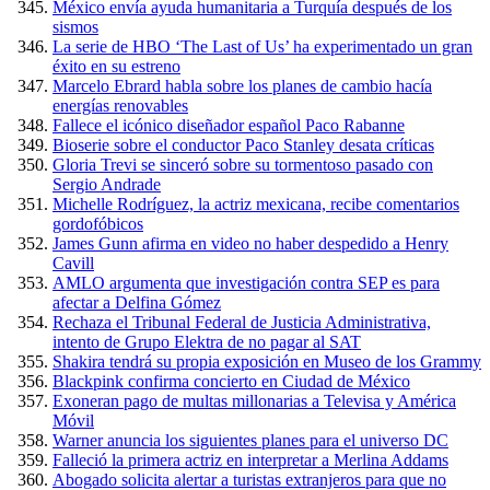
México envía ayuda humanitaria a Turquía después de los
sismos
La serie de HBO ‘The Last of Us’ ha experimentado un gran
éxito en su estreno
Marcelo Ebrard habla sobre los planes de cambio hacía
energías renovables
Fallece el icónico diseñador español Paco Rabanne
Bioserie sobre el conductor Paco Stanley desata críticas
Gloria Trevi se sinceró sobre su tormentoso pasado con
Sergio Andrade
Michelle Rodríguez, la actriz mexicana, recibe comentarios
gordofóbicos
James Gunn afirma en video no haber despedido a Henry
Cavill
AMLO argumenta que investigación contra SEP es para
afectar a Delfina Gómez
Rechaza el Tribunal Federal de Justicia Administrativa,
intento de Grupo Elektra de no pagar al SAT
Shakira tendrá su propia exposición en Museo de los Grammy
Blackpink confirma concierto en Ciudad de México
Exoneran pago de multas millonarias a Televisa y América
Móvil
Warner anuncia los siguientes planes para el universo DC
Falleció la primera actriz en interpretar a Merlina Addams
Abogado solicita alertar a turistas extranjeros para que no