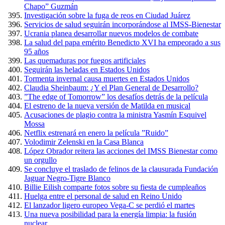
Chapo” Guzmán
Investigación sobre la fuga de reos en Ciudad Juárez
Servicios de salud seguirán incorporándose al IMSS-Bienestar
Ucrania planea desarrollar nuevos modelos de combate
La salud del papa emérito Benedicto XVI ha empeorado a sus
95 años
Las quemaduras por fuegos artificiales
Seguirán las heladas en Estados Unidos
Tormenta invernal causa muertes en Estados Unidos
Claudia Sheinbaum: ¿Y el Plan General de Desarrollo?
”The edge of Tomorrow” los desafíos detrás de la película
El estreno de la nueva versión de Matilda en musical
Acusaciones de plagio contra la ministra Yasmín Esquivel
Mossa
Netflix estrenará en enero la película ”Ruido”
Volodimir Zelenski en la Casa Blanca
López Obrador reitera las acciones del IMSS Bienestar como
un orgullo
Se concluye el traslado de felinos de la clausurada Fundación
Jaguar Negro-Tigre Blanco
Billie Eilish comparte fotos sobre su fiesta de cumpleaños
Huelga entre el personal de salud en Reino Unido
El lanzador ligero europeo Vega-C se perdió el martes
Una nueva posibilidad para la energía limpia: la fusión
nuclear