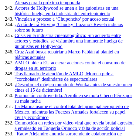
Atenas para la próxima temporada
Actores de Hollywood se unen a los guionistas en una
histórica huelga en la industria del entretenimiento
Vinculan a proceso a ‘Chuponcito’ por acoso sexual
¿A dónde irá Hirving ‘Chucky’ Lozano? Revela indicios
sobre su futuro
Crisis en la industria cinematográfica: Sin acuerdo entre
actores y estudios, se vislumbra una inminente huelga de
guionistas en Hollywood
Cruz Azul busca repatriar a Marco Fabián al plantel en
pláticas actuales
AMLO pide a EU acelerar acciones contra el consumo de
drogas en su territorio
Tras llamado de atención de AMLO, Morena pide a
“corcholatas” deslindarse de espectaculares
¡Descubre el mágico mundo de Wonka antes de su estreno en
cines el 15 de diciembre!
Promoción controvertida: Aerolínea se mofa Checo Pérez por
su mala racha
La Marina asume el control total del principal aeropuerto de
México, mientras las Fuerzas Armadas fortalecen su papel
civil y económico
Conmoción en redes por video viral que revela brutal agresión
a empleado en Taquería Orinoco y falta de acción policial
“Rauw Alejandro anuncia sorprendente colaboración de