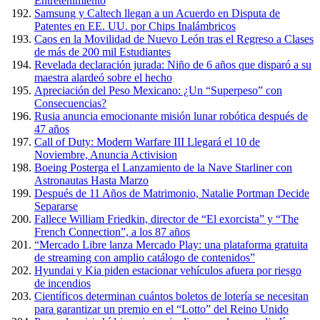
Entretenimiento
Samsung y Caltech llegan a un Acuerdo en Disputa de
Patentes en EE. UU. por Chips Inalámbricos
Caos en la Movilidad de Nuevo León tras el Regreso a Clases
de más de 200 mil Estudiantes
Revelada declaración jurada: Niño de 6 años que disparó a su
maestra alardeó sobre el hecho
Apreciación del Peso Mexicano: ¿Un “Superpeso” con
Consecuencias?
Rusia anuncia emocionante misión lunar robótica después de
47 años
Call of Duty: Modern Warfare III Llegará el 10 de
Noviembre, Anuncia Activision
Boeing Posterga el Lanzamiento de la Nave Starliner con
Astronautas Hasta Marzo
Después de 11 Años de Matrimonio, Natalie Portman Decide
Separarse
Fallece William Friedkin, director de “El exorcista” y “The
French Connection”, a los 87 años
“Mercado Libre lanza Mercado Play: una plataforma gratuita
de streaming con amplio catálogo de contenidos”
Hyundai y Kia piden estacionar vehículos afuera por riesgo
de incendios
Científicos determinan cuántos boletos de lotería se necesitan
para garantizar un premio en el “Lotto” del Reino Unido