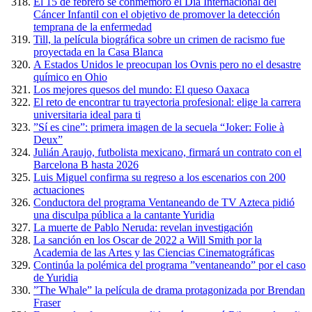
El 15 de febrero se conmemoró el Día Internacional del
Cáncer Infantil con el objetivo de promover la detección
temprana de la enfermedad
Till, la película biográfica sobre un crimen de racismo fue
proyectada en la Casa Blanca
A Estados Unidos le preocupan los Ovnis pero no el desastre
químico en Ohio
Los mejores quesos del mundo: El queso Oaxaca
El reto de encontrar tu trayectoria profesional: elige la carrera
universitaria ideal para ti
”Sí es cine”: primera imagen de la secuela “Joker: Folie à
Deux”
Julián Araujo, futbolista mexicano, firmará un contrato con el
Barcelona B hasta 2026
Luis Miguel confirma su regreso a los escenarios con 200
actuaciones
Conductora del programa Ventaneando de TV Azteca pidió
una disculpa pública a la cantante Yuridia
La muerte de Pablo Neruda: revelan investigación
La sanción en los Oscar de 2022 a Will Smith por la
Academia de las Artes y las Ciencias Cinematográficas
Continúa la polémica del programa ”ventaneando” por el caso
de Yuridia
”The Whale” la película de drama protagonizada por Brendan
Fraser