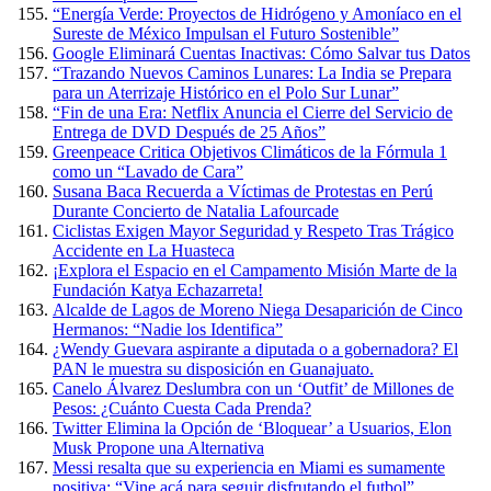
“Energía Verde: Proyectos de Hidrógeno y Amoníaco en el
Sureste de México Impulsan el Futuro Sostenible”
Google Eliminará Cuentas Inactivas: Cómo Salvar tus Datos
“Trazando Nuevos Caminos Lunares: La India se Prepara
para un Aterrizaje Histórico en el Polo Sur Lunar”
“Fin de una Era: Netflix Anuncia el Cierre del Servicio de
Entrega de DVD Después de 25 Años”
Greenpeace Critica Objetivos Climáticos de la Fórmula 1
como un “Lavado de Cara”
Susana Baca Recuerda a Víctimas de Protestas en Perú
Durante Concierto de Natalia Lafourcade
Ciclistas Exigen Mayor Seguridad y Respeto Tras Trágico
Accidente en La Huasteca
¡Explora el Espacio en el Campamento Misión Marte de la
Fundación Katya Echazarreta!
Alcalde de Lagos de Moreno Niega Desaparición de Cinco
Hermanos: “Nadie los Identifica”
¿Wendy Guevara aspirante a diputada o a gobernadora? El
PAN le muestra su disposición en Guanajuato.
Canelo Álvarez Deslumbra con un ‘Outfit’ de Millones de
Pesos: ¿Cuánto Cuesta Cada Prenda?
Twitter Elimina la Opción de ‘Bloquear’ a Usuarios, Elon
Musk Propone una Alternativa
Messi resalta que su experiencia en Miami es sumamente
positiva: “Vine acá para seguir disfrutando el futbol”