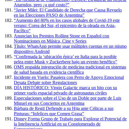
Atuendos, pero ¿a qué costo?”
“Javier Milei: El Candidato de Derecha que Causa Revuelo
en las Elecciones PASO de Argentina”
“Aumento del 80% en los casos globales de Covid-19 este
verano: Corea del Sur, el epicentro de la oleada en Asia-
Pacífico”
Anuncian los Premios Rolling Stone en Español con
Nominaciones en Música, Cine y Series
Título: WhatsApp permite usar múltiples cuentas en un mismo
dispositivo Android
“Confirmada la ‘ubicación épica’ en Italia para la posible
pelea entre Musk y Zuckerberg bajo un evento benéfico”
OMS respalda integración de medicina tradicional en sistemas
de salud basada en evidencia científica
Incidente en Vuelo: Pasajera con Perro de Apoyo Emocional
Desata Debate sobre Regulaciones
DÍA HISTÓRICO: Virgin Galactic marca un hito con su
primer vuelo espacial privado de astronautas civiles
Especulaciones sobre el Uso de un Doble por parte de Luis
Miguel en sus Conciertos en Argentina
Bárbara de Regil Defiende a su Hija ante Críticas a sus
Pinturas: “Infelices que Comen Grasa”
Disney Forma Grupo de Trabajo para Explorar el Potencial de
la Inteligencia Artificial en su Conglomerado de