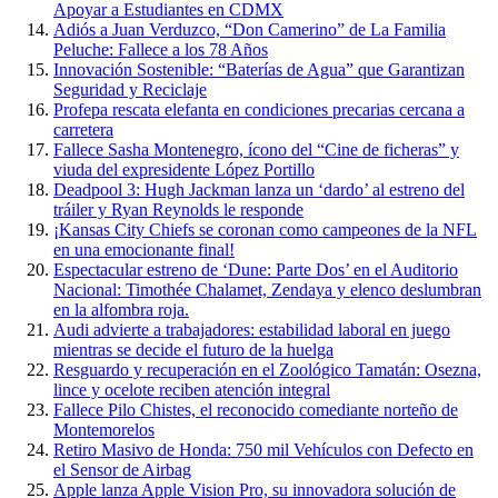
Apoyar a Estudiantes en CDMX
Adiós a Juan Verduzco, “Don Camerino” de La Familia
Peluche: Fallece a los 78 Años
Innovación Sostenible: “Baterías de Agua” que Garantizan
Seguridad y Reciclaje
Profepa rescata elefanta en condiciones precarias cercana a
carretera
Fallece Sasha Montenegro, ícono del “Cine de ficheras” y
viuda del expresidente López Portillo
Deadpool 3: Hugh Jackman lanza un ‘dardo’ al estreno del
tráiler y Ryan Reynolds le responde
¡Kansas City Chiefs se coronan como campeones de la NFL
en una emocionante final!
Espectacular estreno de ‘Dune: Parte Dos’ en el Auditorio
Nacional: Timothée Chalamet, Zendaya y elenco deslumbran
en la alfombra roja.
Audi advierte a trabajadores: estabilidad laboral en juego
mientras se decide el futuro de la huelga
Resguardo y recuperación en el Zoológico Tamatán: Osezna,
lince y ocelote reciben atención integral
Fallece Pilo Chistes, el reconocido comediante norteño de
Montemorelos
Retiro Masivo de Honda: 750 mil Vehículos con Defecto en
el Sensor de Airbag
Apple lanza Apple Vision Pro, su innovadora solución de