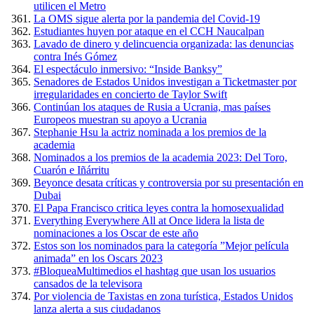
utilicen el Metro
La OMS sigue alerta por la pandemia del Covid-19
Estudiantes huyen por ataque en el CCH Naucalpan
Lavado de dinero y delincuencia organizada: las denuncias
contra Inés Gómez
El espectáculo inmersivo: “Inside Banksy”
Senadores de Estados Unidos investigan a Ticketmaster por
irregularidades en concierto de Taylor Swift
Continúan los ataques de Rusia a Ucrania, mas países
Europeos muestran su apoyo a Ucrania
Stephanie Hsu la actriz nominada a los premios de la
academia
Nominados a los premios de la academia 2023: Del Toro,
Cuarón e Iñárritu
Beyonce desata críticas y controversia por su presentación en
Dubai
El Papa Francisco critica leyes contra la homosexualidad
Everything Everywhere All at Once lidera la lista de
nominaciones a los Oscar de este año
Estos son los nominados para la categoría ”Mejor película
animada” en los Oscars 2023
#BloqueaMultimedios el hashtag que usan los usuarios
cansados de la televisora
Por violencia de Taxistas en zona turística, Estados Unidos
lanza alerta a sus ciudadanos