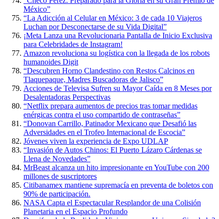
“Checo Pérez: Preparado para la Gloria en su Gran Premio de
México”
“La Adicción al Celular en México: 3 de cada 10 Viajeros
Luchan por Desconectarse de su Vida Digital”
¡Meta Lanza una Revolucionaria Pantalla de Inicio Exclusiva
para Celebridades de Instagram!
Amazon revoluciona su logística con la llegada de los robots
humanoides Digit
“Descubren Horno Clandestino con Restos Calcinos en
Tlaquepaque, Madres Buscadoras de Jalisco”
Acciones de Televisa Sufren su Mayor Caída en 8 Meses por
Desalentadoras Perspectivas
“Netflix prepara aumentos de precios tras tomar medidas
enérgicas contra el uso compartido de contraseñas”
“Donovan Carrillo, Patinador Mexicano que Desafió las
Adversidades en el Trofeo Internacional de Escocia”
Jóvenes viven la experiencia de Expo UDLAP
“Invasión de Autos Chinos: El Puerto Lázaro Cárdenas se
Llena de Novedades”
MrBeast alcanza un hito impresionante en YouTube con 200
millones de suscriptores
Citibanamex mantiene supremacía en preventa de boletos con
90% de participación.
NASA Capta el Espectacular Resplandor de una Colisión
Planetaria en el Espacio Profundo