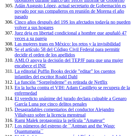
opositores durante marco del Tercer Informe de Gobierno
Adán Augusto López, actual secretario de Gobernación es
poyado por sus compañeros en reunión de Morena el año
pasado
Cinco años después del 19S los afectados todavía no pueden
volver a sus hogares
Juez deja en libertad condicional a hombre que apuñaló 47
veces a su pareja
Las mujeres trans en México: los retos y la invisibilidad
Se el artículo 58 del Código Civil Federal para permitir
decidir el orden de los apellidos
AMLO apoya la decisión del TEPJF para que una mujer
encabece el INE
La editorial Puffin Books decide ”editar” los cuentos
infantiles del escritor Roald Dahl
La función “Sorpréndeme” es retirada de Netflix
En la lucha contra el VIH: Adam Castillejo se recupera de la
enfermedad
El veredicto unánime del jurado declara culpable a Genaro
García Luna por cinco delitos penales
Desagradables comentarios del conductor Alejandro
Villalvazo sobre la licencia menstrual
Rami Malek protagoniza la película ”Amateur”
Los números del estreno de ´´Antman and the Wasp:
Quantumania´´