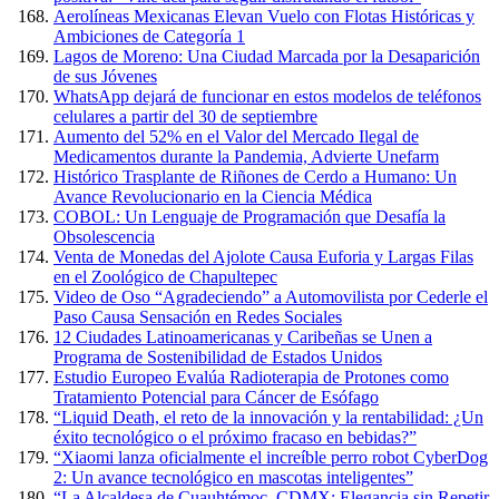
Aerolíneas Mexicanas Elevan Vuelo con Flotas Históricas y
Ambiciones de Categoría 1
Lagos de Moreno: Una Ciudad Marcada por la Desaparición
de sus Jóvenes
WhatsApp dejará de funcionar en estos modelos de teléfonos
celulares a partir del 30 de septiembre
Aumento del 52% en el Valor del Mercado Ilegal de
Medicamentos durante la Pandemia, Advierte Unefarm
Histórico Trasplante de Riñones de Cerdo a Humano: Un
Avance Revolucionario en la Ciencia Médica
COBOL: Un Lenguaje de Programación que Desafía la
Obsolescencia
Venta de Monedas del Ajolote Causa Euforia y Largas Filas
en el Zoológico de Chapultepec
Video de Oso “Agradeciendo” a Automovilista por Cederle el
Paso Causa Sensación en Redes Sociales
12 Ciudades Latinoamericanas y Caribeñas se Unen a
Programa de Sostenibilidad de Estados Unidos
Estudio Europeo Evalúa Radioterapia de Protones como
Tratamiento Potencial para Cáncer de Esófago
“Liquid Death, el reto de la innovación y la rentabilidad: ¿Un
éxito tecnológico o el próximo fracaso en bebidas?”
“Xiaomi lanza oficialmente el increíble perro robot CyberDog
2: Un avance tecnológico en mascotas inteligentes”
“La Alcaldesa de Cuauhtémoc, CDMX: Elegancia sin Repetir