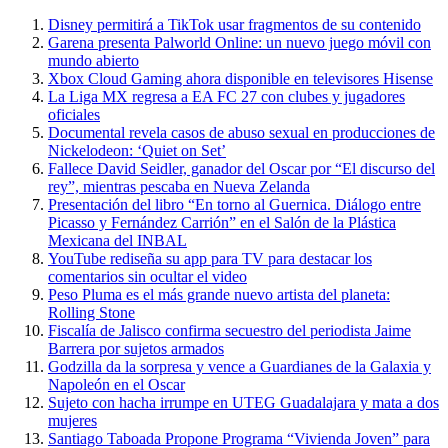
Disney permitirá a TikTok usar fragmentos de su contenido
Garena presenta Palworld Online: un nuevo juego móvil con
mundo abierto
Xbox Cloud Gaming ahora disponible en televisores Hisense
La Liga MX regresa a EA FC 27 con clubes y jugadores
oficiales
Documental revela casos de abuso sexual en producciones de
Nickelodeon: ‘Quiet on Set’
Fallece David Seidler, ganador del Oscar por “El discurso del
rey”, mientras pescaba en Nueva Zelanda
Presentación del libro “En torno al Guernica. Diálogo entre
Picasso y Fernández Carrión” en el Salón de la Plástica
Mexicana del INBAL
YouTube rediseña su app para TV para destacar los
comentarios sin ocultar el video
Peso Pluma es el más grande nuevo artista del planeta:
Rolling Stone
Fiscalía de Jalisco confirma secuestro del periodista Jaime
Barrera por sujetos armados
Godzilla da la sorpresa y vence a Guardianes de la Galaxia y
Napoleón en el Oscar
Sujeto con hacha irrumpe en UTEG Guadalajara y mata a dos
mujeres
Santiago Taboada Propone Programa “Vivienda Joven” para