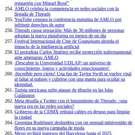
reggaetón con Miguel Bosé”
AMLO celebra la competencia en redes sociales con la
llegada de Threads
YouTube censura la conferencia matutina de AMLO por
infringir derechos de autor
Threads causa sensación: Más de 30 millones de personas
adoptan la nueva plataforma en menos de un día
Festival Internacional de Cine de Guanajuato aborda el
impacto de la inteligencia artificial
El periodista Carlos Jiménez recibe protección gubernamental
ante amenazas: AMLO
¡Descubre la Universidad UDLAP: un universo de
conocimiento, logros y actividades emocionantes!
¡Increíble pero cierto! Una fan de Taylor Swift se vuelve viral
al faltar al trabajo y cubrirse con una manta para ocultar su
identidad.
Turista mexicana sufre ataque de tiburón en las Islas
Galápagos
Meta desafía a Twitter con el lanzamiento de Threads: ¿una
nueva era en las redes sociales?
Gobierno de la CDMX retirará cables en desuso para limpiar
la ciudad
Georgina Rodríguez deslumbra con un sensual minivestido de
flores en su nueva campaña de moda
Messi recibirá ingresos del Barcelona hasta el 2025