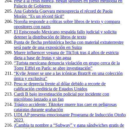
Pese a la crisis hídrica, riegan jardines en pleno mediodía en
Palacio de Gobierno
Ana Gabriela Guevara menosprecia el récord de Paola
Morán: “Es un récord fácil”
Noroña responde a críticas sobre libros de texto y compara
opositores con nazis
El Episcopado Mexicano respalda fallo judicial y solicita
detener la distribución de libros de texto
Punta de flecha prehistórica hecha con material extraterrestre
será parte de una exposición en Suiza
Muere influencer vegana de TikTok tras 4 años de estricta
dieta a base de frutas y sin agua
“Turista mexicana denuncia violación en grupo cerca de la
Torre Eiffel en París: se abre investigación”
“Kylie Jenner se une a las icónicas Bratz® en una colección
única y exclusiva”
Peso se deprecia frente al dólar debido a recorte de
calificación crediticia de Estados Unidos
Cardi B bajo investigación policial por incidente con
micrófono lanzado a un fan
Trágico accidente: Tiktoker muere tras caer en peligrosas
cataratas durante grabación
UDLAP presenta emocionante Programa de Inducción Otoño
2023
¡Cambia tu nombre a “Subway” y gana sándwiches gratis de