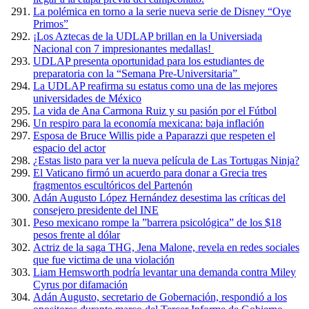
La polémica en torno a la serie nueva serie de Disney “Oye
Primos”
¡Los Aztecas de la UDLAP brillan en la Universiada
Nacional con 7 impresionantes medallas!
UDLAP presenta oportunidad para los estudiantes de
preparatoria con la “Semana Pre-Universitaria”
La UDLAP reafirma su estatus como una de las mejores
universidades de México
La vida de Ana Carmona Ruiz y su pasión por el Fútbol
Un respiro para la economía mexicana: baja inflación
Esposa de Bruce Willis pide a Paparazzi que respeten el
espacio del actor
¿Estas listo para ver la nueva película de Las Tortugas Ninja?
El Vaticano firmó un acuerdo para donar a Grecia tres
fragmentos escultóricos del Partenón
Adán Augusto López Hernández desestima las críticas del
consejero presidente del INE
Peso mexicano rompe la ”barrera psicológica” de los $18
pesos frente al dólar
Actriz de la saga THG, Jena Malone, revela en redes sociales
que fue victima de una violación
Liam Hemsworth podría levantar una demanda contra Miley
Cyrus por difamación
Adán Augusto, secretario de Gobernación, respondió a los