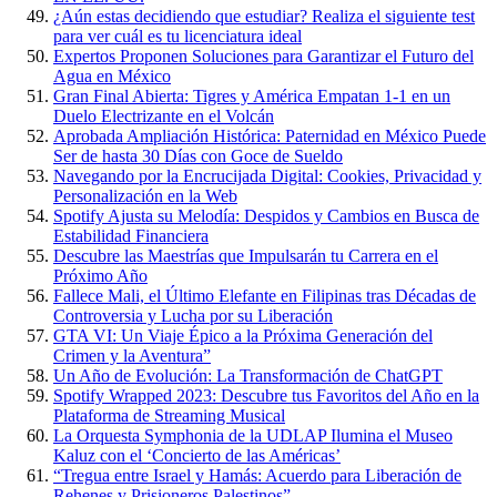
¿Aún estas decidiendo que estudiar? Realiza el siguiente test
para ver cuál es tu licenciatura ideal
Expertos Proponen Soluciones para Garantizar el Futuro del
Agua en México
Gran Final Abierta: Tigres y América Empatan 1-1 en un
Duelo Electrizante en el Volcán
Aprobada Ampliación Histórica: Paternidad en México Puede
Ser de hasta 30 Días con Goce de Sueldo
Navegando por la Encrucijada Digital: Cookies, Privacidad y
Personalización en la Web
Spotify Ajusta su Melodía: Despidos y Cambios en Busca de
Estabilidad Financiera
Descubre las Maestrías que Impulsarán tu Carrera en el
Próximo Año
Fallece Mali, el Último Elefante en Filipinas tras Décadas de
Controversia y Lucha por su Liberación
GTA VI: Un Viaje Épico a la Próxima Generación del
Crimen y la Aventura”
Un Año de Evolución: La Transformación de ChatGPT
Spotify Wrapped 2023: Descubre tus Favoritos del Año en la
Plataforma de Streaming Musical
La Orquesta Symphonia de la UDLAP Ilumina el Museo
Kaluz con el ‘Concierto de las Américas’
“Tregua entre Israel y Hamás: Acuerdo para Liberación de
Rehenes y Prisioneros Palestinos”