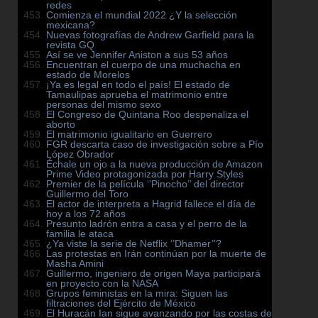
redes
Comienza el mundial 2022 ¿Y la selección
mexicana?
Nuevas fotografías de Andrew Garfield para la
revista GQ
Así se ve Jennifer Aniston a sus 53 años
Encuentran el cuerpo de una muchacha en
estado de Morelos
¡Ya es legal en todo el país! El estado de
Tamaulipas aprueba el matrimonio entre
personas del mismo sexo
El Congreso de Quintana Roo despenaliza el
aborto
El matrimonio igualitario en Guerrero
FGR descarta caso de investigación sobre a Pío
López Obrador
Échale un ojo a la nueva producción de Amazon
Prime Video protagonizada por Harry Styles
Premier de la película ‘’Pinocho’’ del director
Guillermo del Toro
El actor de interpreta a Hagrid fallece el día de
hoy a los 72 años
Presunto ladrón entra a casa y el perro de la
familia le ataca
¿Ya viste la serie de Netflix ‘’Dhamer’’?
Las protestas en Irán continúan por la muerte de
Masha Amini
Guillermo, ingeniero de origen Maya participará
en proyecto con la NASA
Grupos feministas en la mira: Siguen las
filtraciones del Ejército de México
El Huracán Ian sigue avanzando por las costas de