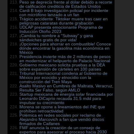
Peso se deprecia frente al dólar debido a recorte
de calificación crediticia de Estados Unidos
Cardi B bajo investigación policial por incidente
con micrófono lanzado a un fan
Trágico accidente: Tiktoker muere tras caer en
peligrosas cataratas durante grabación
UDLAP presenta emocionante Programa de
Inducción Otoño 2023
¡Cambia tu nombre a “Subway” y gana
sándwiches gratis de por vida!
¡Opciones para ahorrar en combustible! Conoce
dónde encontrar la gasolina más económica en
México
Presidencia invierte más de 2 millones de pesos
en modernizar el helipuerto de Palacio Nacional
Gobierno mexicano solicita pruebas a la DEA
sobre expansión de cárteles en 100 países
Tribunal Internacional condena al Gobierno de
México por ecocidio y etnocidio con la
construcción del Tren Maya
Asalto Masivo en Cumbres de Maltrata, Veracruz,
Resulta Ser Falso, según AMLO
Startup mexicana de energía solar financiada por
Leonardo DiCaprio recauda 31.5 mdd para
impulsar su crecimiento
Morena se opone a lineamientos del INE que
prohíben retroactividad
Polémica en redes sociales por reclamo de
Alejandro Marcovich a fan que vendió discos
firmados de Caifanes
FMF anuncia la creación de un consejo de
expertos para asesorar el proceso hacia 2030