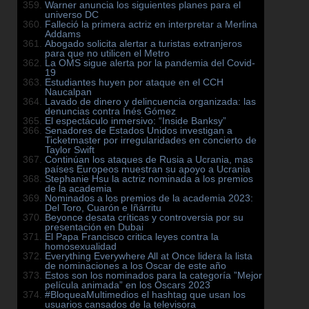
Warner anuncia los siguientes planes para el
universo DC
Falleció la primera actriz en interpretar a Merlina
Addams
Abogado solicita alertar a turistas extranjeros
para que no utilicen el Metro
La OMS sigue alerta por la pandemia del Covid-
19
Estudiantes huyen por ataque en el CCH
Naucalpan
Lavado de dinero y delincuencia organizada: las
denuncias contra Inés Gómez
El espectáculo inmersivo: “Inside Banksy”
Senadores de Estados Unidos investigan a
Ticketmaster por irregularidades en concierto de
Taylor Swift
Continúan los ataques de Rusia a Ucrania, mas
países Europeos muestran su apoyo a Ucrania
Stephanie Hsu la actriz nominada a los premios
de la academia
Nominados a los premios de la academia 2023:
Del Toro, Cuarón e Iñárritu
Beyonce desata críticas y controversia por su
presentación en Dubai
El Papa Francisco critica leyes contra la
homosexualidad
Everything Everywhere All at Once lidera la lista
de nominaciones a los Oscar de este año
Estos son los nominados para la categoría ”Mejor
película animada” en los Oscars 2023
#BloqueaMultimedios el hashtag que usan los
usuarios cansados de la televisora