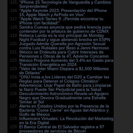
“iPhone 15 Tecnología de Vanguardia y Cambios
Sorprendentes”
“Apple Keynote 2023: Presentación del iPhone
15, Apple Watch y AirPods en Vivo”
“Apple Watch Series 9: ¡Permite encontrar tu
iPhone con facilidad!”
Sandra Cuevas anuncia que pedirá licencia para
contender por la jefatura de gobierno de CDMX
Rebeca Landa es la voz principal de Monday
Night Football y sigue abriendo brecha en ESPN
Juzgado Admite Querella por Agresión Sexual
contra Luis Rubiales por Beso a Jenni Hermoso
México se Endeuda para Cubrir Intereses de
Pensiones y Obras de la 4T, Advierte Concamin
México Propone Aumento del 3.4% en Gasto para
Transición Energética en 2024
“Valor de Inter Miami Dispara a $1,500 Millones
de Dólares”
“ONU Insta a los Líderes del G20 a Cambiar las
Reglas para Detener el Colapso Climático”
Advertencia: Usar Papel de Baño para Limpiarse
la Nariz Puede Ser Perjudicial para la Salud
Descubrimiento Astronómico Revela un Agujero
Negro que Devora Gradualmente una Estrella
Similar al Sol
Alerta en Estados Unidos por la Presencia de la
Bacteria “Come Carne” en Aguas del Atlántico y
Golfo de México
Influencers Virtuales: La Revolución del Marketing
en la Era Digital
El Banco Central de El Salvador registra a 97
proveedores de servicios de Bitcoin