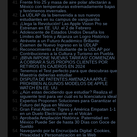
Frente frío 25 y masa de aire polar afectarán a
México con temperaturas extremadamente bajas
y fenómenos invernales.
La UDLAP da la bienvenida a sus nuevos
estudiantes en su campus de vanguardia
¡Llega la Revolución! Las Apple Vision Pro se
Estrenan en EE. UU. el 2 de Febrero
Adolescente de Estados Unidos Desafía los
Límites del Tetris y Alcanza un Logro Histórico
Atrévete a un Futuro Académico Brillante:
Examen de Nuevo Ingreso en la UDLAP
Reconocimiento a Estudiante de la UDLAP por
Contribuciones a la Cultura y Turismo en Puebla
¡BBVA IMPONE NUEVAS TARIFAS! COMIENZAN
A COBRAR A SUS PROPIOS CLIENTES POR
RETIROS EN CAJEROS EN 2024
Tenemos el Test perfecto para que descubras que
Maestría deberías estudiar
DISPUTA DE PATENTES AMENAZA A APPLE:
PROHÍBEN ALGUNOS MODELOS DE APPLE
WATCH EN EE. UU.
¿Aún estas decidiendo que estudiar? Realiza el
siguiente test para ver cuál es tu licenciatura ideal
Expertos Proponen Soluciones para Garantizar el
Futuro del Agua en México
Gran Final Abierta: Tigres y América Empatan 1-1
en un Duelo Electrizante en el Volcán
Aprobada Ampliación Histórica: Paternidad en
México Puede Ser de hasta 30 Días con Goce de
Sueldo
Navegando por la Encrucijada Digital: Cookies,
Privacidad y Personalización en la Web