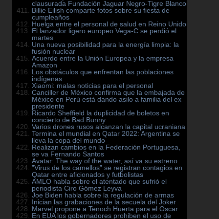
clausurada Fundación Jaguar Negro-Tigre Blanco
Billie Eilish comparte fotos sobre su fiesta de
cumpleaños
Huelga entre el personal de salud en Reino Unido
El lanzador ligero europeo Vega-C se perdió el
martes
Una nueva posibilidad para la energía limpia: la
fusión nuclear
Acuerdo entre la Unión Europea y la empresa
Amazon
Los obstáculos que enfrentan las poblaciones
indígenas
Xiaomi: malas noticias para el personal
Canciller de México confirma que la embajada de
México en Perú está dando asilo a familia del ex
presidente
Ricardo Sheffield la duplicidad de boletos en
concierto de Bad Bunny
Varios drones rusos alcanzan la capital ucraniana
Termina el mundial en Qatar 2022: Argentina se
lleva la copa del mundo
Realizan cambios en la Federación Portuguesa,
se va Fernando Santos
Avatar: The way of the water, así va su estreno
”Virus de los camellos” se registran contagios en
Qatar entre aficionados y futbolistas
AMLO habla sobre el atentado que sufrió el
periodista Ciro Gómez Leyva
Joe Biden habla sobre la regulación de armas
Inician las grabaciones de la secuela del Joker
Marvel propone a Tenoch Huerta para el Oscar
En EUA los gobernadores prohiben el uso de