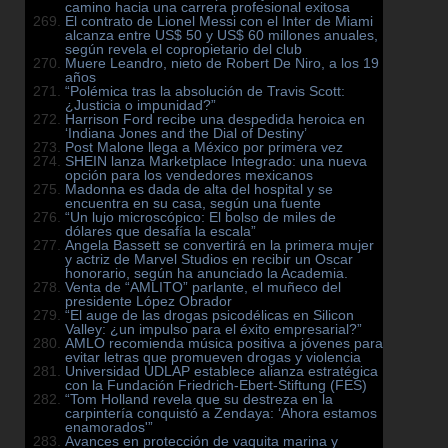
camino hacia una carrera profesional exitosa
El contrato de Lionel Messi con el Inter de Miami
alcanza entre US$ 50 y US$ 60 millones anuales,
según revela el copropietario del club
Muere Leandro, nieto de Robert De Niro, a los 19
años
“Polémica tras la absolución de Travis Scott:
¿Justicia o impunidad?”
Harrison Ford recibe una despedida heroica en
‘Indiana Jones and the Dial of Destiny’
Post Malone llega a México por primera vez
SHEIN lanza Marketplace Integrado: una nueva
opción para los vendedores mexicanos
Madonna es dada de alta del hospital y se
encuentra en su casa, según una fuente
“Un lujo microscópico: El bolso de miles de
dólares que desafía la escala”
Angela Bassett se convertirá en la primera mujer
y actriz de Marvel Studios en recibir un Oscar
honorario, según ha anunciado la Academia.
Venta de “AMLITO” parlante, el muñeco del
presidente López Obrador
“El auge de las drogas psicodélicas en Silicon
Valley: ¿un impulso para el éxito empresarial?”
AMLO recomienda música positiva a jóvenes para
evitar letras que promueven drogas y violencia
Universidad UDLAP establece alianza estratégica
con la Fundación Friedrich-Ebert-Stiftung (FES)
“Tom Holland revela que su destreza en la
carpintería conquistó a Zendaya: ‘Ahora estamos
enamorados'”
Avances en protección de vaquita marina y