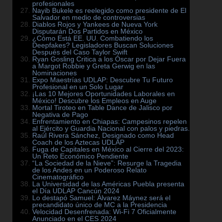
profesionales
Nayib Bukele es reelegido como presidente de El
Salvador en medio de controversias
Diablos Rojos y Yankees de Nueva York
Disputarán Dos Partidos en México
¿Cómo Está EE. UU. Combatiendo los
Deepfakes? Legisladores Buscan Soluciones
Después del Caso Taylor Swift
Ryan Gosling Critica a los Óscar por Dejar Fuera
a Margot Robbie y Greta Gerwig en las
Nominaciones
Expo Maestrías UDLAP: Descubre Tu Futuro
Profesional en un Solo Lugar
¡Las 10 Mejores Oportunidades Laborales en
México! Descubre los Empleos en Auge
Mortal Tiroteo en Table Dance de Jalisco por
Negativa de Pago
Enfrentamiento en Chiapas: Campesinos repelen
al Ejército y Guardia Nacional con palos y piedras.
Raúl Rivera Sánchez, Designado como Head
Coach de los Aztecas UDLAP
Fuga de Capitales en México al Cierre del 2023:
Un Reto Económico Pendiente
“La Sociedad de la Nieve”: Resurge la Tragedia
de los Andes en un Poderoso Relato
Cinematográfico
La Universidad de las Américas Puebla presenta
el Día UDLAP Cancún 2024
Lo destapó Samuel: Álvarez Máynez será el
precandidato único de MC a la Presidencia
Velocidad Desenfrenada: Wi-Fi 7 Oficialmente
Anunciado en el CES 2024