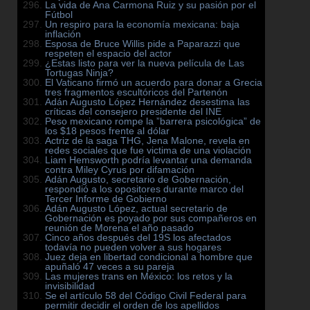
La vida de Ana Carmona Ruiz y su pasión por el
Fútbol
Un respiro para la economía mexicana: baja
inflación
Esposa de Bruce Willis pide a Paparazzi que
respeten el espacio del actor
¿Estas listo para ver la nueva película de Las
Tortugas Ninja?
El Vaticano firmó un acuerdo para donar a Grecia
tres fragmentos escultóricos del Partenón
Adán Augusto López Hernández desestima las
críticas del consejero presidente del INE
Peso mexicano rompe la ”barrera psicológica” de
los $18 pesos frente al dólar
Actriz de la saga THG, Jena Malone, revela en
redes sociales que fue victima de una violación
Liam Hemsworth podría levantar una demanda
contra Miley Cyrus por difamación
Adán Augusto, secretario de Gobernación,
respondió a los opositores durante marco del
Tercer Informe de Gobierno
Adán Augusto López, actual secretario de
Gobernación es poyado por sus compañeros en
reunión de Morena el año pasado
Cinco años después del 19S los afectados
todavía no pueden volver a sus hogares
Juez deja en libertad condicional a hombre que
apuñaló 47 veces a su pareja
Las mujeres trans en México: los retos y la
invisibilidad
Se el artículo 58 del Código Civil Federal para
permitir decidir el orden de los apellidos