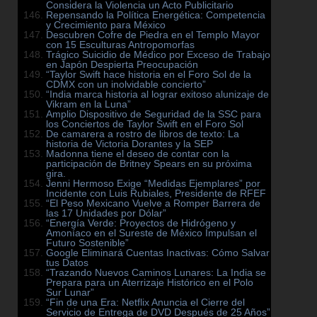
Considera la Violencia un Acto Publicitario
Repensando la Política Energética: Competencia
y Crecimiento para México
Descubren Cofre de Piedra en el Templo Mayor
con 15 Esculturas Antropomorfas
Trágico Suicidio de Médico por Exceso de Trabajo
en Japón Despierta Preocupación
“Taylor Swift hace historia en el Foro Sol de la
CDMX con un inolvidable concierto”
“India marca historia al lograr exitoso alunizaje de
Vikram en la Luna”
Amplio Dispositivo de Seguridad de la SSC para
los Conciertos de Taylor Swift en el Foro Sol
De camarera a rostro de libros de texto: La
historia de Victoria Dorantes y la SEP
Madonna tiene el deseo de contar con la
participación de Britney Spears en su próxima
gira.
Jenni Hermoso Exige “Medidas Ejemplares” por
Incidente con Luis Rubiales, Presidente de RFEF
“El Peso Mexicano Vuelve a Romper Barrera de
las 17 Unidades por Dólar”
“Energía Verde: Proyectos de Hidrógeno y
Amoníaco en el Sureste de México Impulsan el
Futuro Sostenible”
Google Eliminará Cuentas Inactivas: Cómo Salvar
tus Datos
“Trazando Nuevos Caminos Lunares: La India se
Prepara para un Aterrizaje Histórico en el Polo
Sur Lunar”
“Fin de una Era: Netflix Anuncia el Cierre del
Servicio de Entrega de DVD Después de 25 Años”