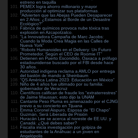
estreno en taquilla
PEMEX logra ahorro millonario y mayor
producción al optimizar sus plataformas.
“Advierten que las Abejas Pueden Desaparecer
en 2 Años: ¿Estamos al Borde de un Desastre
Ecológico?”
Fábrica de químicos provoca nube tóxica tras
explosión en Azcapotzalco.
“La Innovadora Campaña de Marc Jacobs:
Cuando la Moda Crea Magia en las Calles de
Nueva York”
“Robots Humanoides en el Delivery: Un Futuro
Prometedor, Según el CEO de Roomie IT”
Detienen en Puerto Escondido, Oaxaca a prófugo
estadounidense buscado por el FBI desde hace
30 años.
Autoridad indígena reclama a AMLO por entrega
del bastón de mando a Sheinbaum
“QS América Latina 2023: Educación en México”
Niño de 4 años fue ultimado por su familia:
gobernador de Veracruz
Científicos califican de fraude los “extraterrestres”
de Jaime Maussan; esto dijo la UNAM
Cantante Peso Pluma es amenazado por el CJNG
previo a su concierto en Tijuana
Emma Coronel Aispuro, Esposa de “El Chapo”
Guzmán, Será Liberada de Prisión
Huracán Lee se acerca al noreste de EE.UU. y
Canadá: ¿Qué debes saber?
Fiscalía inicia investigación por golpiza de
estudiantes de la Anáhuac a un joven en
Angelópolis