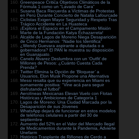
Greenpeace Critica Objetivos Climáticos de la
Fórmula 1 como un “Lavado de Cara”
Susana Baca Recuerda a Víctimas de Protestas
en Perú Durante Concierto de Natalia Lafourcade
Ciclistas Exigen Mayor Seguridad y Respeto Tras
Trágico Accidente en La Huasteca
¡Explora el Espacio en el Campamento Misión
Marte de la Fundación Katya Echazarreta!
Alcalde de Lagos de Moreno Niega Desaparición
de Cinco Hermanos: “Nadie los Identifica”
¿Wendy Guevara aspirante a diputada o a
gobernadora? El PAN le muestra su disposición
en Guanajuato.
Canelo Álvarez Deslumbra con un ‘Outfit’ de
Millones de Pesos: ¿Cuánto Cuesta Cada
Prenda?
Twitter Elimina la Opción de ‘Bloquear’ a
Usuarios, Elon Musk Propone una Alternativa
Messi resalta que su experiencia en Miami es
sumamente positiva: “Vine acá para seguir
disfrutando el futbol”
Aerolíneas Mexicanas Elevan Vuelo con Flotas
Históricas y Ambiciones de Categoría 1
Lagos de Moreno: Una Ciudad Marcada por la
Desaparición de sus Jóvenes
WhatsApp dejará de funcionar en estos modelos
de teléfonos celulares a partir del 30 de
septiembre
Aumento del 52% en el Valor del Mercado Ilegal
de Medicamentos durante la Pandemia, Advierte
Unefarm
Histórico Trasplante de Riñones de Cerdo a