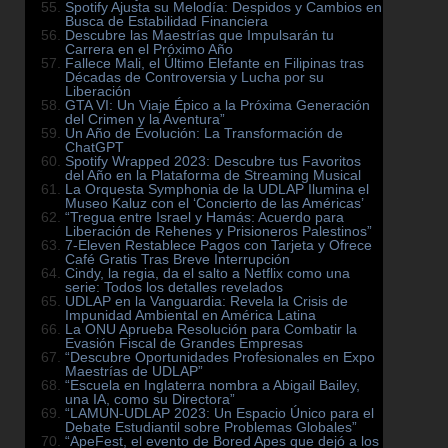
Spotify Ajusta su Melodía: Despidos y Cambios en
Busca de Estabilidad Financiera
Descubre las Maestrías que Impulsarán tu
Carrera en el Próximo Año
Fallece Mali, el Último Elefante en Filipinas tras
Décadas de Controversia y Lucha por su
Liberación
GTA VI: Un Viaje Épico a la Próxima Generación
del Crimen y la Aventura”
Un Año de Evolución: La Transformación de
ChatGPT
Spotify Wrapped 2023: Descubre tus Favoritos
del Año en la Plataforma de Streaming Musical
La Orquesta Symphonia de la UDLAP Ilumina el
Museo Kaluz con el ‘Concierto de las Américas’
“Tregua entre Israel y Hamás: Acuerdo para
Liberación de Rehenes y Prisioneros Palestinos”
7-Eleven Restablece Pagos con Tarjeta y Ofrece
Café Gratis Tras Breve Interrupción
Cindy, la regia, da el salto a Netflix como una
serie: Todos los detalles revelados
UDLAP en la Vanguardia: Revela la Crisis de
Impunidad Ambiental en América Latina
La ONU Aprueba Resolución para Combatir la
Evasión Fiscal de Grandes Empresas
“Descubre Oportunidades Profesionales en Expo
Maestrías de UDLAP”
“Escuela en Inglaterra nombra a Abigail Bailey,
una IA, como su Directora”
“LAMUN-UDLAP 2023: Un Espacio Único para el
Debate Estudiantil sobre Problemas Globales”
“ApeFest, el evento de Bored Apes que dejó a los