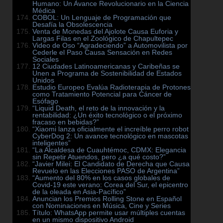
Humano: Un Avance Revolucionario en la Ciencia
Médica
COBOL: Un Lenguaje de Programación que
Desafía la Obsolescencia
Venta de Monedas del Ajolote Causa Euforia y
Largas Filas en el Zoológico de Chapultepec
Video de Oso “Agradeciendo” a Automovilista por
Cederle el Paso Causa Sensación en Redes
Sociales
12 Ciudades Latinoamericanas y Caribeñas se
Unen a Programa de Sostenibilidad de Estados
Unidos
Estudio Europeo Evalúa Radioterapia de Protones
como Tratamiento Potencial para Cáncer de
Esófago
“Liquid Death, el reto de la innovación y la
rentabilidad: ¿Un éxito tecnológico o el próximo
fracaso en bebidas?”
“Xiaomi lanza oficialmente el increíble perro robot
CyberDog 2: Un avance tecnológico en mascotas
inteligentes”
“La Alcaldesa de Cuauhtémoc, CDMX: Elegancia
sin Repetir Atuendos, pero ¿a qué costo?”
“Javier Milei: El Candidato de Derecha que Causa
Revuelo en las Elecciones PASO de Argentina”
“Aumento del 80% en los casos globales de
Covid-19 este verano: Corea del Sur, el epicentro
de la oleada en Asia-Pacífico”
Anuncian los Premios Rolling Stone en Español
con Nominaciones en Música, Cine y Series
Título: WhatsApp permite usar múltiples cuentas
en un mismo dispositivo Android