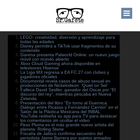
LEGO: creatividad, diversión y aprendizaje para
todas las edades
Disney permitirá a TikTok usar fragmentos de su
contenido
Garena presenta Palworld Online: un nuevo juego
móvil con mundo abierto
Xbox Cloud Gaming ahora disponible en
televisores Hisense
La Liga MX regresa a EA FC 27 con clubes y
jugadores oficiales
Documental revela casos de abuso sexual en
producciones de Nickelodeon: ‘Quiet on Set’
Fallece David Seidler, ganador del Oscar por “El
discurso del rey”, mientras pescaba en Nueva
Zelanda
Presentación del libro “En torno al Guernica.
Diálogo entre Picasso y Fernández Carrión” en el
Salón de la Plástica Mexicana del INBAL
YouTube rediseña su app para TV para destacar
los comentarios sin ocultar el video
Peso Pluma es el más grande nuevo artista del
planeta: Rolling Stone
Fiscalía de Jalisco confirma secuestro del
periodista Jaime Barrera por sujetos armados