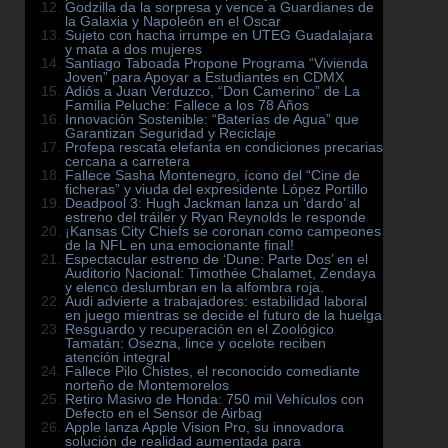
Godzilla da la sorpresa y vence a Guardianes de
la Galaxia y Napoleón en el Oscar
Sujeto con hacha irrumpe en UTEG Guadalajara
y mata a dos mujeres
Santiago Taboada Propone Programa “Vivienda
Joven” para Apoyar a Estudiantes en CDMX
Adiós a Juan Verduzco, “Don Camerino” de La
Familia Peluche: Fallece a los 78 Años
Innovación Sostenible: “Baterías de Agua” que
Garantizan Seguridad y Reciclaje
Profepa rescata elefanta en condiciones precarias
cercana a carretera
Fallece Sasha Montenegro, ícono del “Cine de
ficheras” y viuda del expresidente López Portillo
Deadpool 3: Hugh Jackman lanza un ‘dardo’ al
estreno del tráiler y Ryan Reynolds le responde
¡Kansas City Chiefs se coronan como campeones
de la NFL en una emocionante final!
Espectacular estreno de ‘Dune: Parte Dos’ en el
Auditorio Nacional: Timothée Chalamet, Zendaya
y elenco deslumbran en la alfombra roja.
Audi advierte a trabajadores: estabilidad laboral
en juego mientras se decide el futuro de la huelga
Resguardo y recuperación en el Zoológico
Tamatán: Osezna, lince y ocelote reciben
atención integral
Fallece Pilo Chistes, el reconocido comediante
norteño de Montemorelos
Retiro Masivo de Honda: 750 mil Vehículos con
Defecto en el Sensor de Airbag
Apple lanza Apple Vision Pro, su innovadora
solución de realidad aumentada para