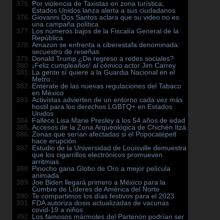
Por violencia de Taxistas en zona turística,
Estados Unidos lanza alerta a sus ciudadanos
Giovanni Dos Santos aclara que su video no es
una campaña política
Los números bajos de la Fiscalía General de la
República
Amazon se enfrenta a ciberestafa denominada:
secuestro de reseñas
Donald Trump ¿De regreso a redes sociales?
¡Feliz cumpleaños! al cómico actor Jim Carrey
La gente sí quiere a la Guardia Nacional en el
Metro…
Entérate de las nuevas regulaciones del Tabaco
en México
Activistas advierten de un entorno cada vez más
hostil para los derechos LGBTQ+ en Estados
Unidos
Fallece Lisa Marie Presley a los 54 años de edad
Accesos de la Zona Arqueológica de Chichén Itzá.
Zonas que serían afectadas si el Popocatépetl
hace erupción
Estudio de la Universidad de Louisville demuestra
que los cigarrillos electrónicos promueven
arritmias
Pinocho gana Globo de Oro a mejor película
animada
Joe Biden llegará primero a México para la
Cumbre de Líderes de América del Norte
Te compartimos los días festivos para el 2023
FDA autoriza dosis actualizadas de vacunas
covid-19 a niños
Los famosos mármoles del Partenón podrían ser