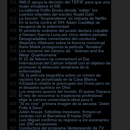
AMLO apoya la decisión del TEPJF para que una
mujer encabece el INE
La editorial Puffin Books decide ”editar” los
cuentos infantiles del escritor Roald Dahl
La función “Sorpréndeme” es retirada de Netflix
En la lucha contra el VIH: Adam Castillejo se
recupera de la enfermedad
El veredicto unánime del jurado declara culpable
a Genaro García Luna por cinco delitos penales
Desagradables comentarios del conductor
Alejandro Villalvazo sobre la licencia menstrual
Rami Malek protagoniza la película ”Amateur”
Los números del estreno de ´´Antman and the
Wasp: Quantumania´´
El 15 de febrero se conmemoró el Día
Internacional del Cáncer Infantil con el objetivo de
promover la detección temprana de la
enfermedad
Till, la película biográfica sobre un crimen de
racismo fue proyectada en la Casa Blanca
A Estados Unidos le preocupan los Ovnis pero no
el desastre químico en Ohio
Los mejores quesos del mundo: El queso Oaxaca
El reto de encontrar tu trayectoria profesional:
elige la carrera universitaria ideal para ti
”Sí es cine”: primera imagen de la secuela “Joker:
Folie à Deux”
Julián Araujo, futbolista mexicano, firmará un
contrato con el Barcelona B hasta 2026
Luis Miguel confirma su regreso a los escenarios
con 200 actuaciones
Conductora del programa Ventaneando de TV