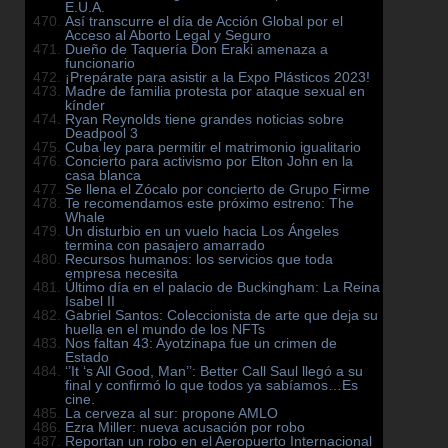
E.U.A.
Así transcurre el día de Acción Global por el
Acceso al Aborto Legal y Seguro
Dueño de Taquería Don Eraki amenaza a
funcionario
¡Prepárate para asistir a la Expo Plásticos 2023!
Madre de familia protesta por ataque sexual en
kínder
Ryan Reynolds tiene grandes noticias sobre
Deadpool 3
Cuba ley para permitir el matrimonio igualitario
Concierto para activismo por Elton John en la
casa blanca
Se llena el Zócalo por concierto de Grupo Firme
Te recomendamos este próximo estreno: The
Whale
Un disturbio en un vuelo hacia Los Ángeles
termina con pasajero amarrado
Recursos humanos: los servicios que toda
empresa necesita
Último día en el palacio de Buckingham: La Reina
Isabel II
Gabriel Santos: Coleccionista de arte que deja su
huella en el mundo de los NFTs
Nos faltan 43: Ayotzinapa fue un crimen de
Estado
‘’It ‘s All Good, Man’’: Better Call Saul llegó a su
final y confirmó lo que todos ya sabíamos…Es
cine.
La cerveza al sur: propone AMLO
Ezra Miller: nueva acusación por robo
Reportan un robo en el Aeropuerto Internacional