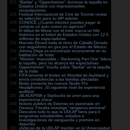
“Barbie” y “Oppenheimer” dominan la taquilla en
Estados Unidos con impresionantes
recaudaciones
Festival Internacional de Cine de Toronto revela
su selección para su 48ª edición
CONOCE ¿Cuánto efectivo puedes pagar al
comprar un auto nuevo en agencia?
El debut de Messi con el Inter marca un hito
histórico en el futbol de Estados Unidos con 12.5
millones de espectadores
Marcelo Ebrard baila al ritmo de Caballo Dorado
con seguidores en gira por el Estado de México
Johnny Depp es encontrado inconsciente en su
habitación de hotel
“Mission: Impossible – Reckoning Part One” lidera
la taquilla, pero no alcanza las expectativas
Oppenheimer” triunfa sobre “Barbie” en la taquilla
de la India
FIFA lamenta el tiroteo en Mundial de Auckland y
envía condolencias a las familias afectadas
Beats presenta los nuevos Studio Pro
Headphones: ¡El siguiente nivel de experiencia
auditiva!
¡BLACKPINK y Starbucks se unen para una
experiencia única!
Notario público de Edomex es asesinado en
Oaxaca; Fiscalía investiga “venganza personal”
Descubre todo lo que la UDLAP tiene para ti:
programas estudiantiles, estudios e
investigaciones de vanguardia y premios en
deportes
¡Aztecas de la UDLAP triunfan en la Universiadad