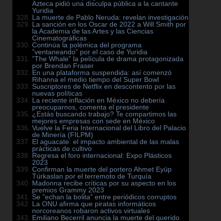
Azteca pidió una disculpa pública a la cantante
Yuridia
La muerte de Pablo Neruda: revelan investigación
La sanción en los Oscar de 2022 a Will Smith por
la Academia de las Artes y las Ciencias
Cinematográficas
Continúa la polémica del programa
”ventaneando” por el caso de Yuridia
”The Whale” la película de drama protagonizada
por Brendan Fraser
En una plataforma suspendida: así comenzó
Rihanna el medio tiempo del Super Bowl
Suscriptores de Netflix en descontento por las
nuevas políticas
La reciente inflación en México no debería
preocuparnos, comenta el presidente
¿Estás buscando trabajo? Te compartimos las
mejores empresas con sede en México
Vuelve la Feria Internacional del Libro del Palacio
de Minería (FILPM)
El aguacate: el impacto ambiental de las malas
prácticas de cultivo
Regresa el foro internacional: Expo Plásticos
2023
Confirman la muerte del portero Ahmet Eyüp
Türkaslan por el terremoto de Turquía
Madonna recibe críticas por su aspecto en los
premios Grammy 2023
Se ”echan la bolita” entre periódicos corruptos
La ONU afirma que piratas informáticos
norcoreanos robaron activos virtuales
Emiliano Becerril anuncia la muerte del querido