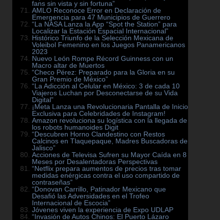
fans sin vista y sin fortuna”
AMLO Reconoce Error en Declaración de
Emergencia para 47 Municipios de Guerrero
“La NASA Lanza la App “Spot the Station” para
Localizar la Estación Espacial Internacional”
Histórico Triunfo de la Selección Mexicana de
Voleibol Femenino en los Juegos Panamericanos
2023
Nuevo León Rompe Récord Guinness con un
Macro altar de Muertos
“Checo Pérez: Preparado para la Gloria en su
Gran Premio de México”
“La Adicción al Celular en México: 3 de cada 10
Viajeros Luchan por Desconectarse de su Vida
Digital”
¡Meta Lanza una Revolucionaria Pantalla de Inicio
Exclusiva para Celebridades de Instagram!
Amazon revoluciona su logística con la llegada de
los robots humanoides Digit
“Descubren Horno Clandestino con Restos
Calcinos en Tlaquepaque, Madres Buscadoras de
Jalisco”
Acciones de Televisa Sufren su Mayor Caída en 8
Meses por Desalentadoras Perspectivas
“Netflix prepara aumentos de precios tras tomar
medidas enérgicas contra el uso compartido de
contraseñas”
“Donovan Carrillo, Patinador Mexicano que
Desafió las Adversidades en el Trofeo
Internacional de Escocia”
Jóvenes viven la experiencia de Expo UDLAP
“Invasión de Autos Chinos: El Puerto Lázaro