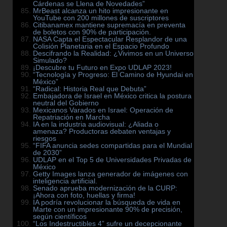
Cárdenas se Llena de Novedades”
MrBeast alcanza un hito impresionante en
YouTube con 200 millones de suscriptores
Citibanamex mantiene supremacía en preventa
de boletos con 90% de participación.
NASA Capta el Espectacular Resplandor de una
Colisión Planetaria en el Espacio Profundo
Descifrando la Realidad: ¿Vivimos en un Universo
Simulado?
¡Descubre tu Futuro en Expo UDLAP 2023!
“Tecnología y Progreso: El Camino de Hyundai en
México”
“Radical: Historia Real que Debuta”
Embajadora de Israel en México critica la postura
neutral del Gobierno
Mexicanos Varados en Israel: Operación de
Repatriación en Marcha
IA en la industria audiovisual: ¿Aliada o
amenaza? Productoras debaten ventajas y
riesgos
“FIFA anuncia sedes compartidas para el Mundial
de 2030”
UDLAP en el Top 5 de Universidades Privadas de
México
Getty Images lanza generador de imágenes con
inteligencia artificial.
Senado aprueba modernización de la CURP:
¡Ahora con foto, huellas y firma!
IA podría revolucionar la búsqueda de vida en
Marte con un impresionante 90% de precisión,
según científicos
“Los Indestructibles 4” sufre un decepcionante