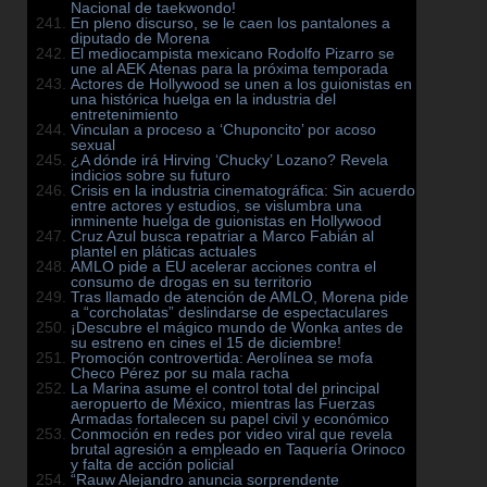
Nacional de taekwondo!
En pleno discurso, se le caen los pantalones a
diputado de Morena
El mediocampista mexicano Rodolfo Pizarro se
une al AEK Atenas para la próxima temporada
Actores de Hollywood se unen a los guionistas en
una histórica huelga en la industria del
entretenimiento
Vinculan a proceso a ‘Chuponcito’ por acoso
sexual
¿A dónde irá Hirving ‘Chucky’ Lozano? Revela
indicios sobre su futuro
Crisis en la industria cinematográfica: Sin acuerdo
entre actores y estudios, se vislumbra una
inminente huelga de guionistas en Hollywood
Cruz Azul busca repatriar a Marco Fabián al
plantel en pláticas actuales
AMLO pide a EU acelerar acciones contra el
consumo de drogas en su territorio
Tras llamado de atención de AMLO, Morena pide
a “corcholatas” deslindarse de espectaculares
¡Descubre el mágico mundo de Wonka antes de
su estreno en cines el 15 de diciembre!
Promoción controvertida: Aerolínea se mofa
Checo Pérez por su mala racha
La Marina asume el control total del principal
aeropuerto de México, mientras las Fuerzas
Armadas fortalecen su papel civil y económico
Conmoción en redes por video viral que revela
brutal agresión a empleado en Taquería Orinoco
y falta de acción policial
“Rauw Alejandro anuncia sorprendente