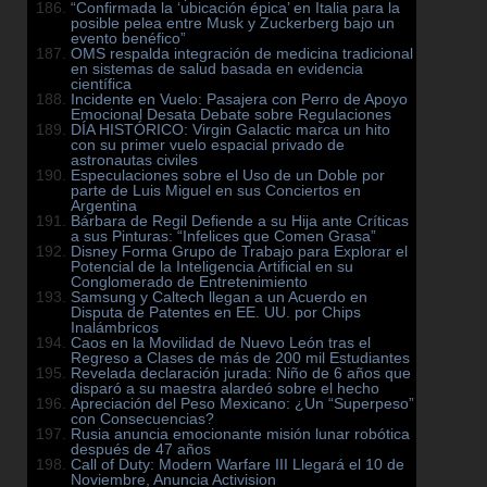
“Confirmada la ‘ubicación épica’ en Italia para la
posible pelea entre Musk y Zuckerberg bajo un
evento benéfico”
OMS respalda integración de medicina tradicional
en sistemas de salud basada en evidencia
científica
Incidente en Vuelo: Pasajera con Perro de Apoyo
Emocional Desata Debate sobre Regulaciones
DÍA HISTÓRICO: Virgin Galactic marca un hito
con su primer vuelo espacial privado de
astronautas civiles
Especulaciones sobre el Uso de un Doble por
parte de Luis Miguel en sus Conciertos en
Argentina
Bárbara de Regil Defiende a su Hija ante Críticas
a sus Pinturas: “Infelices que Comen Grasa”
Disney Forma Grupo de Trabajo para Explorar el
Potencial de la Inteligencia Artificial en su
Conglomerado de Entretenimiento
Samsung y Caltech llegan a un Acuerdo en
Disputa de Patentes en EE. UU. por Chips
Inalámbricos
Caos en la Movilidad de Nuevo León tras el
Regreso a Clases de más de 200 mil Estudiantes
Revelada declaración jurada: Niño de 6 años que
disparó a su maestra alardeó sobre el hecho
Apreciación del Peso Mexicano: ¿Un “Superpeso”
con Consecuencias?
Rusia anuncia emocionante misión lunar robótica
después de 47 años
Call of Duty: Modern Warfare III Llegará el 10 de
Noviembre, Anuncia Activision