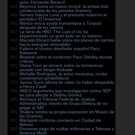
actor Fernando Becerril
Beyonce suma un nuevo record: la artista más
condecorada de los premios Grammy
Genaro García Luna y el presunto soborno al
periódico El Universal
México envía ayuda humanitaria a Turquía
después de los sismos
La serie de HBO ‘The Last of Us’ ha
experimentado un gran éxito en su estreno
Marcelo Ebrard habla sobre los planes de cambio
hacía energías renovables
Fallece el icónico diseñador español Paco
Rabanne
Bioserie sobre el conductor Paco Stanley desata
críticas
Gloria Trevi se sinceró sobre su tormentoso
pasado con Sergio Andrade
Michelle Rodríguez, la actriz mexicana, recibe
comentarios gordofóbicos
James Gunn afirma en video no haber despedido
a Henry Cavill
AMLO argumenta que investigación contra SEP
es para afectar a Delfina Gómez
Rechaza el Tribunal Federal de Justicia
Administrativa, intento de Grupo Elektra de no
pagar al SAT
Shakira tendrá su propia exposición en Museo de
los Grammy
Blackpink confirma concierto en Ciudad de
México
Exoneran pago de multas millonarias a Televisa y
América Móvil