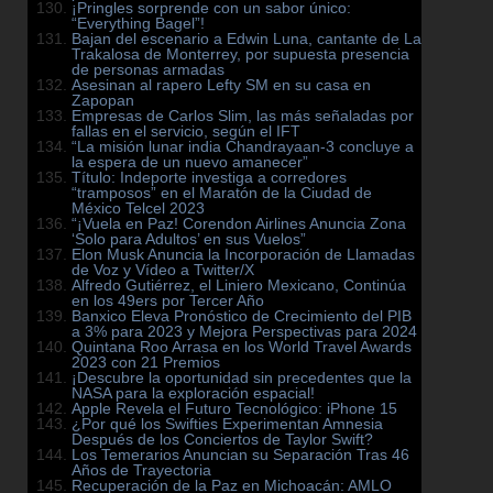
¡Pringles sorprende con un sabor único:
“Everything Bagel”!
Bajan del escenario a Edwin Luna, cantante de La
Trakalosa de Monterrey, por supuesta presencia
de personas armadas
Asesinan al rapero Lefty SM en su casa en
Zapopan
Empresas de Carlos Slim, las más señaladas por
fallas en el servicio, según el IFT
“La misión lunar india Chandrayaan-3 concluye a
la espera de un nuevo amanecer”
Título: Indeporte investiga a corredores
“tramposos” en el Maratón de la Ciudad de
México Telcel 2023
“¡Vuela en Paz! Corendon Airlines Anuncia Zona
‘Solo para Adultos’ en sus Vuelos”
Elon Musk Anuncia la Incorporación de Llamadas
de Voz y Vídeo a Twitter/X
Alfredo Gutiérrez, el Liniero Mexicano, Continúa
en los 49ers por Tercer Año
Banxico Eleva Pronóstico de Crecimiento del PIB
a 3% para 2023 y Mejora Perspectivas para 2024
Quintana Roo Arrasa en los World Travel Awards
2023 con 21 Premios
¡Descubre la oportunidad sin precedentes que la
NASA para la exploración espacial!
Apple Revela el Futuro Tecnológico: iPhone 15
¿Por qué los Swifties Experimentan Amnesia
Después de los Conciertos de Taylor Swift?
Los Temerarios Anuncian su Separación Tras 46
Años de Trayectoria
Recuperación de la Paz en Michoacán: AMLO