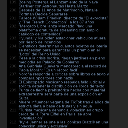
Boeing Posterga el Lanzamiento de la Nave
Starliner con Astronautas Hasta Marzo
Después de 11 Años de Matrimonio, Natalie
Portman Decide Separarse
Fallece William Friedkin, director de “El exorcista”
y “The French Connection”, a los 87 años
“Mercado Libre lanza Mercado Play: una
plataforma gratuita de streaming con amplio
catálogo de contenidos”
Hyundai y Kia piden estacionar vehículos afuera
por riesgo de incendios
Científicos determinan cuántos boletos de lotería
se necesitan para garantizar un premio en el
“Lotto” del Reino Unido
Pese a la crisis hídrica, riegan jardines en pleno
mediodía en Palacio de Gobierno
Ana Gabriela Guevara menosprecia el récord de
Paola Morán: “Es un récord fácil”
Noroña responde a críticas sobre libros de texto y
compara opositores con nazis
El Episcopado Mexicano respalda fallo judicial y
solicita detener la distribución de libros de texto
Punta de flecha prehistórica hecha con material
extraterrestre será parte de una exposición en
Suiza
Muere influencer vegana de TikTok tras 4 años de
estricta dieta a base de frutas y sin agua
“Turista mexicana denuncia violación en grupo
cerca de la Torre Eiffel en París: se abre
investigación”
“Kylie Jenner se une a las icónicas Bratz® en una
colección única y exclusiva”