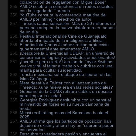
colaboración de reggaetón con Miguel Bosé”
AMLO celebra la competencia en redes sociales
con la llegada de Threads
YouTube censura la conferencia matutina de
AMLO por infringir derechos de autor
Threads causa sensación: Más de 30 millones de
personas adoptan la nueva plataforma en menos
de un día
Festival Internacional de Cine de Guanajuato
aborda el impacto de la inteligencia artificial
El periodista Carlos Jiménez recibe protección
gubernamental ante amenazas: AMLO
¡Descubre la Universidad UDLAP: un universo de
conocimiento, logros y actividades emocionantes!
¡Increíble pero cierto! Una fan de Taylor Swift se
vuelve viral al faltar al trabajo y cubrirse con una
manta para ocultar su identidad.
Turista mexicana sufre ataque de tiburón en las
Islas Galápagos
Meta desafía a Twitter con el lanzamiento de
Threads: ¿una nueva era en las redes sociales?
Gobierno de la CDMX retirará cables en desuso
para limpiar la ciudad
Georgina Rodríguez deslumbra con un sensual
minivestido de flores en su nueva campaña de
moda
Messi recibirá ingresos del Barcelona hasta el
2025
AMLO afirma que los partidos de oposición han
dejado de existir y ahora hay un “supremo poder
conservador”
Descubre tu verdadera pasión y encuentra el