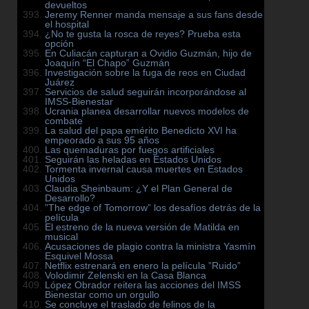
devueltos
Jeremy Renner manda mensaje a sus fans desde
el hospital
¿No te gusta la rosca de reyes? Prueba esta
opción
En Culiacán capturan a Ovidio Guzmán, hijo de
Joaquín “El Chapo” Guzmán
Investigación sobre la fuga de reos en Ciudad
Juárez
Servicios de salud seguirán incorporándose al
IMSS-Bienestar
Ucrania planea desarrollar nuevos modelos de
combate
La salud del papa emérito Benedicto XVI ha
empeorado a sus 95 años
Las quemaduras por fuegos artificiales
Seguirán las heladas en Estados Unidos
Tormenta invernal causa muertes en Estados
Unidos
Claudia Sheinbaum: ¿Y el Plan General de
Desarrollo?
”The edge of Tomorrow” los desafíos detrás de la
película
El estreno de la nueva versión de Matilda en
musical
Acusaciones de plagio contra la ministra Yasmín
Esquivel Mossa
Netflix estrenará en enero la película ”Ruido”
Volodimir Zelenski en la Casa Blanca
López Obrador reitera las acciones del IMSS
Bienestar como un orgullo
Se concluye el traslado de felinos de la