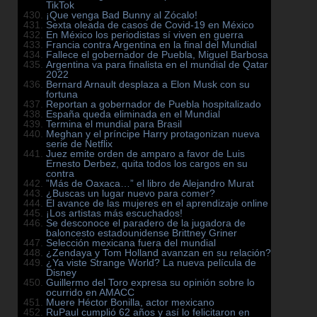
TikTok
¡Que venga Bad Bunny al Zócalo!
Sexta oleada de casos de Covid-19 en México
En México los periodistas sí viven en guerra
Francia contra Argentina en la final del Mundial
Fallece el gobernador de Puebla, Miguel Barbosa
Argentina va para finalista en el mundial de Qatar
2022
Bernard Arnault desplaza a Elon Musk con su
fortuna
Reportan a gobernador de Puebla hospitalizado
España queda eliminada en el Mundial
Termina el mundial para Brasil
Meghan y el príncipe Harry protagonizan nueva
serie de Netflix
Juez emite orden de amparo a favor de Luis
Ernesto Derbez, quita todos los cargos en su
contra
”Más de Oaxaca…” el libro de Alejandro Murat
¿Buscas un lugar nuevo para comer?
El avance de las mujeres en el aprendizaje online
¡Los artistas más escuchados!
Se desconoce el paradero de la jugadora de
baloncesto estadounidense Brittney Griner
Selección mexicana fuera del mundial
¿Zendaya y Tom Holland avanzan en su relación?
¿Ya viste Strange World? La nueva película de
Disney
Guillermo del Toro expresa su opinión sobre lo
ocurrido en AMACC
Muere Héctor Bonilla, actor mexicano
RuPaul cumplió 62 años y así lo felicitaron en